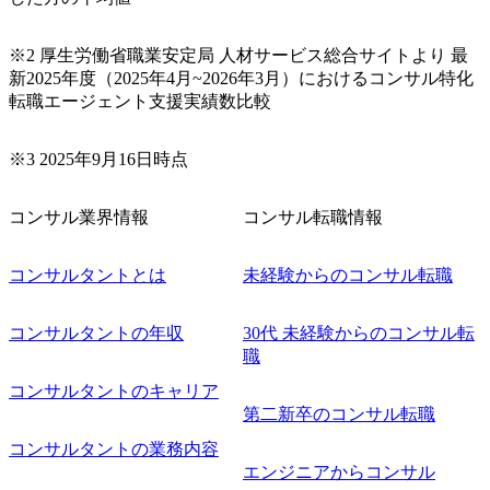
ームを立ち上げることが可能 裁量をもった営業活動、デリ
バリー活動ができる(スタートアップとの協業、新規ソリュ
※2 厚生労働省職業安定局 人材サービス総合サイトより 最
ーションの開発 など) シンプレクスの顧客基盤、エンジニ
新2025年度（2025年4月~2026年3月）におけるコンサル特化
アケイパビリティを活かた確度の高い事業立ち上げが経験
転職エージェント支援実績数比較
できる 2026年8月21日(金) 19:30〜21:30 (19:20開場) 2026年8
月12日(水) 16:00 ※参加状況によっては抽選とさせていただ
く可能性がございます。 このたび、ファーム経験者の方を
※3 2025年9月16日時点
対象にした懇親会形式の採用イベント「サロンイベント」
を開催いたします。 カジュアルな場で現場社員と直接交流
コンサル業界情報
コンサル転職情報
できる機会ですので、ぜひご参加ください。 当日はXspear
Consulting代表取締役の早田とMDやその他現場社員が複数
名参加する予定です！ ●費用 : 無料 虎ノ門ヒルズ付近 ※詳
コンサルタントとは
未経験からのコンサル転職
細な場所については参加者の方へ個別でご連絡いたしま
す。 コンサルファームにてマネージャー以上の職務を担当
コンサルタントの年収
30代 未経験からのコンサル転
している方
職
コンサルタントのキャリア
第二新卒のコンサル転職
コンサルタントの業務内容
エンジニアからコンサル