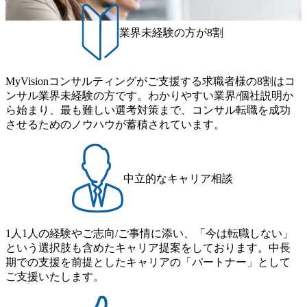
C出身。Xspear最年少シニアマネージャー 社員インタビュー
ュ休暇は、規程で定める勤続年数ごとに、連続5日のリフレ
ページ (https://www.xspear.co.jp/career/interviews/) 戦略だけの
ッシュ休暇を取得できます。 【育児や子の看護、介護など
業界未経験の方が8割
コンサルは終わり──コンサル業界の風雲児に聞く。“これ
の制度】 育児休暇： 対象：小学校1年修了時の3月31日まで
から”のコンサルの在り方 (https://www.businessinsider.jp/articl
の子を育てるすべての従業員※期間：通算3年間 短時間勤
e/20250205-simplex-xspear/) Xspear Consultingがえるぼし認定
務： 対象：小学校卒業までの子を育てるすべての従業員 1
を取得 (https://www.agara.co.jp/article/382811) シンプレクスと
MyVisionコンサルティングがご支援する求職者様の8割はコ
日2時間15分まで、始業・終業時刻の繰り上げ・繰り下げが
Xspear Consultingが、東京都港区の行政手続き100%デジタル
ンサル業界未経験の方です。わかりやすい業界/個社説明か
可能 子の看護休暇： 子1人につき5日まで取得でき、1時間
化を支援 (https://www.afpbb.com/articles/-/3520247) 【未経験
ら始まり、最も難しい選考対策まで、コンサル転職を成功
単位で取得することも可能 家族看護休暇： 5日まで取得で
者】 ・年収UPでのオファー ・ワンプールで様々なインダ
させるためのノウハウが蓄積されています。
き、1時間単位で取得することも可能 【独身寮、住宅手当制
ストリーやソリューションを裁量をもって経験できる ・上
度など】 独身寮：富山事業所の近くに、白風寮と青風寮の2
流工程、先端技術を学べる環境 【コンサルファーム経験
つの寮があり、以下の入居基準を満たす方が入居可能で
者】 ・専門領域に軸足を置きながら、他領域にもチャレン
す。 ＜入居基準＞ ・満33歳までの独身者 ・自宅から勤務地
ジできる環境 ・タイトルアップでのオファー ・現職ファー
中立的なキャリア相談
までの通勤総時間が2時間を超えること 住宅手当： 本社の
ムより高いオファー年収 ・実力主義でプロモーションでき
近くには独身寮や社宅等が無いため、条件を満たす方には
る（ダブルスキップもあり） ・週に1度のアサインｍｔｇで
住宅手当を支給します。 また、独身寮は男性のみの入居と
こまめに社員のキャリアについて検討してもらえる。結
なるため、入居基準を満たす女性には住宅手当を支給しま
1人1人の経験やご志向/ご事情に添い、「今は転職しない」
果、なりたいキャリアを反映できるｐｊにアサインしても
す。 住宅手当は、一般賃貸物件を従業員が契約し、規程で
という選択肢も含めたキャリア提案をしております。中長
らえる ・シンプレクスというテクノロジーに強い部隊がい
定める金額を会社が支払います。 その他： 採用時や転勤等
期での支援を前提としたキャリアの「パートナー」として
るため、エンジニアの視点からも協業しクライアントへ価
による引っ越し費用は、会社が負担します。 2026年8月18日
ご支援いたします。
値提供できる ・デリバリー中心の案件もあればセールス中
(火) 19:00～20:00 2026年8月13日(木) 16:00 応募をご検討され
心の案件もあり、個々の裁量や得意領域に合わせた売り上
ている方を対象に、会社説明会を実施予定です。 ● 求人名