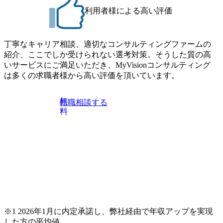
げの立て方を選べる ここ1年で社員数60名⇒100名超、売上
・【富山】半導体製造装置の生産エンジニア(製造・生産工
今期18億円⇒来期30億円（いずれも約170％アップ）と急成
利用者様による高い評価
程の管理業務) ※主任候補・リーダークラス ・【砺波】半
長中のファームである また、成長中ファームのため優秀な
導体製造装置の生産エンジニア(製造・生産工程の管理業務)
上司の近くで働けるチャンスも多い(ボストン・コンサルテ
※主任候補・リーダークラス オンライン (Microsoft Teams)
ィング・グループ出身者等 (https://www.xspear.co.jp/member/ta
丁寧なキャリア相談、適切なコンサルティングファームの
※顔出しは不要です。ご質問頂く際のみ、顔出ししていた
keto_kajita/)） 多様なメンバー、多様なプロジェクトによる
紹介、ここでしか受けられない選考対策。そうした質の高
だければと存じます。
自己成長機会が多く、新たなチャレンジが可能 100名規模に
いサービスにご満足いただき、MyVisionコンサルティング
も関わらず、外資系戦略コンサルティングファームや総合
は多くの求職者様から高い評価を頂いています。
系コンサルティングファームをはじめ、メーカー、ITベン
チャー、外資系金融機関など多彩な出自で構成されてお
無
転職相談する
り、常に刺激を受けながらプロジェクトワークが可能 総合
料
コンサルティングファームの名の通り、全方位のクライア
ントに対して様々なプロジェクトが存在しており、手を上
げれば常に新しいテーマのチャレンジ機会を提供している
（ワンプール制） そのため、全体の離職率10％以下、未経
験3年未満の離職率は0％と驚異の定着率を誇る 大手ファー
ムと同水準以上の報酬制度であり、ファーム経験者の場合
は、転職時報酬アップが基本 強く「個人」の成⾧を重視す
るカルチャーであり、昇進に枠もなく、今ならReadyになれ
ば上がれる環境となっている 安定した経営環境の下、コン
サルティングファームの立ち上げフェーズに関わることが
※1 2026年1月に内定承諾し、弊社経由で年収アップを実現
できる 豊富な経験を持つコンサル経験者の場合は、自らチ
した方の平均値