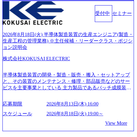
化を支援するために、戦略策定、組織改革、人材育成、業
M)
希望される方
務改善、実行支援などのコンサルティングサービスを一気
受付中
セミナー
通貫で提供するのが特徴（いわゆる総合コンサルティング
ファーム） 社名の由来は”DXエリアにSpir（槍）を指して
切り開く””simplexないでは金融以外の領域にX（クロス）し
ていく”という位置づけ 一昔前は金融が強い企業として認知
2026年8月18日(火) 半導体製造装置の生産エンジニア(製造・
されていたが、現在金融の売上割合は全体の3割。現在はTo
生産工程の管理業務) ※主任候補・リーダークラス・ポジシ
C事業を始め、パブリック、製造業、通信、エンタメ、教
ョン説明会
育、保健など幅広く強みのあるファーム。 ワンプール制で
株式会社KOKUSAI ELECTRIC
はあるが、社員の興味のある分野やスキルを活用したいな
どの希望は考慮してのアサイン。 そのため、専門性を身に
着けたい方でも幅広に経験を積みたい方でも、キャリア形
半導体製造装置の開発・製造・販売・搬入・セットアップ
成が柔軟に可能な環境である。 https://storage.googleapis.com/
と、その装置のメンテナンス・修理・部品販売などのサー
our-vision-production.appspot.com/public/images/20240925204135
ビスを主要事業としている 主力製品であるバッチ成膜装置
_93b1bff3-f71c-4bc9-8bd9-72a8a4826007_1200x554.webp https://
は、世界中の半導体デバイスメーカーから高く評価され、
storage.googleapis.com/our-vision-production.appspot.com/public/i
世界トップクラスのシェアを有している 技術と対話を通じ
mages/20250502152751_46c65543-87ef-4e86-a85a-8649e1c532f9
応募期限
2026年8月13日(木) 16:00
て未来を創造し、社会課題の解決に貢献することを目指し
_956x512.webp https://storage.googleapis.com/our-vision-producti
on.appspot.com/public/images/20250502152804_ba6aaa1a-9ffc-4f
ている Mission:私たちの技術/私たちの対話 Vision:夢を未来
スケジュール
2026年8月18日(火) 19:00～
2a-9b40-06fff8ee19af_961x517.webp https://storage.googleapis.co
につなぐベストパートナー Value:私たちの技術/私たちの対
View More
m/our-vision-production.appspot.com/public/images/202505021528
話 IoT社会の浸透、AIの加速等により半導体需要は世界中で
31_721b100c-62c9-4258-aa0e-97182898115f_960x510.webp シ
急伸長しており、それに伴い半導体製造装置の需要も伸長
ンプレクス社は、FinTech領域に強みを持つITコンサルティ