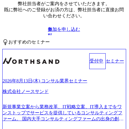
弊社担当者がご案内をさせていただきます。
既に弊社へのご登録がお済の方は、弊社担当者に直接お問
い合わせください。
参加を申し込む
無
料
おすすめのセミナー
受付中
セミナー
2026年8月13日(木) コンサル業界セミナー
株式会社ノースサンド
新規事業立案から業務改革、IT戦略立案、IT導入までをワ
ンストップでサービスを提供しているコンサルティングフ
ァーム。 国内大手コンサルティングファームの出身の創業
メンバーが、「クライアントの求めていることに対して、