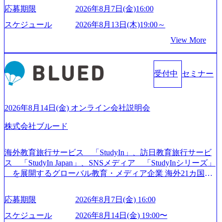
もっと自由に誠実に提案できる会社をつくりたい」「胸を
応募期限
2026年8月7日(金)16:00
張って会社が好きだと言えるような家族的な組織をつくり
たい」という想いで会社を設立 PwC・アクセンチュアとい
スケジュール
2026年8月13日(木)19:00～
った大手コンサルティングファームをはじめ、SIerや事業会
View More
社出身者など、様々な経歴の社員が活躍しており、働きや
すく魅力的な環境が整っているため、定着率が高いことか
ら「働きがいのある会社」に4年連続ベストカンパニーに選
受付中
セミナー
出されている。 残業時間は平均30時間程度 事業/IT戦略立案
や各種プロジェクトマネジメント、最先端テクノロジーの
導入支援までワンストップでサービスを提供する。「世界
をデザインする」というビジョンを掲げ、クライアント目
2026年8月14日(金) オンライン会社説明会
線のきめ細やかな気配りで、クライアントが本当に求めて
株式会社ブルード
いることは何かを追究し、本当に価値のある成果を提供し
ている。 2015年創業ながら、従業員数が1年で300人強増加
の736名（2024年1月）に到達。上場を目指し、さらに採用
海外教育旅行サービス 「StudyIn」、訪日教育旅行サービ
のスピードを上げている。 人にフォーカスをして急成長す
ス 「StudyIn Japan」、SNSメディア 「StudyInシリーズ」
る唯一無二のコンサルティングファーム【株式会社ノース
を展開するグローバル教育・メディア企業 海外21カ国と
サンド 執行役員新山氏、庄司氏インタビュー】 (https://my-vi
の取引実績と2,000校以上の提携教育機関を活用し、海外教
sion.co.jp/consulting-firm/northsand/interview01) ノースサンドは
育支援サービスを提供している 動画メディア事業を基盤と
応募期限
2026年8月7日(金) 16:00
2015年に設立され、前年比205%の売上成長を遂げるなど、
して、留学支援・訪日教育旅行・SNSマーケティング事業
急速な成長を遂げている。 ​ 新規事業立案から業務改革、IT
を展開している Mission:より多くの人に、グローバルという
スケジュール
2026年8月14日(金) 19:00〜
戦略立案、IT導入までをワンストップで提供するコンサル