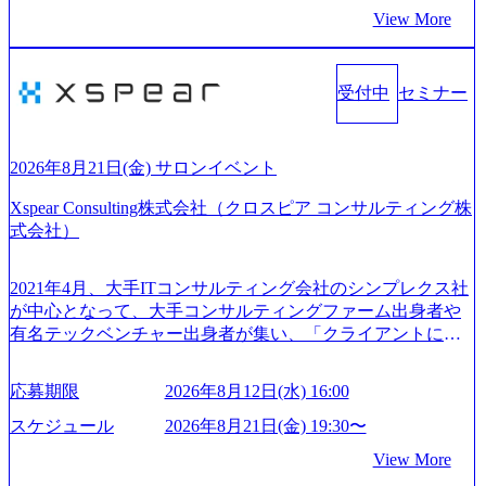
選択肢を Vision:世界を代表する、ライフチェンジ・インフ
View More
ティングファームである。 ​- 2025年1月時点で従業員数1,209
ラになる Value： INTEGRITY誠実であろう 素直に心を開い
名を擁し、事業拡大を続けている。 「人」にフォーカスを
て伝える、自責かつ利他の精神で動く、謙虚な姿勢でウソ
当てたコンサルティング会社として、社員の人間力を強み
やグチを言わない BE CRAZY熱狂しよう 10倍思考で攻め
としたサービスを提供している。 ​- - 2018年から6年連続で
受付中
セミナー
る、失敗を恐れずにふみだす、執着心をもって没頭する O
「働きがいのある会社ベストカンパニー」に選出され、社
WNERSHIP当事者であろう みずから決めてみずから動く、
員モチベーションが高いと評価されている。 ​ 大手コンサル
全体最適で考える、チームを巻き込む SPEEDスピードにこ
ティングファームやSIer、事業会社出身者など、多様な経歴
だわろう 今すぐ決める、すばやく動く、まず成果物をだす
2026年8月21日(金) サロンイベント
の社員が活躍している。 年間休日120日以上、完全週休2日
GRITやり抜こう 逆境でもブレずに続ける、改善サイクルを
制、有給休暇初年度10日（消化率46.3%）、特別休暇5日な
Xspear Consulting株式会社（クロスピア コンサルティング株
回す、結果が出るまでやり抜く 2026年8月14日(金) 19:00〜2
ど、充実した休暇制度を整備している。 ​ 月平均残業時間は
式会社）
0:00 (60分) 2026年8月7日(金) 16:00 本説明会は、選考の前段
25時間であり、ワークライフバランスを重視した働き方が
として「まず会社を知っていただく場」として設けたもの
可能である。 ​ スポレク制度や入社者歓迎会、全社員集会、
です。評価の場ではないため、キャリアを検討中の段階の
2021年4月、大手ITコンサルティング会社のシンプレクス社
リフレッシュ休暇など、社員同士の交流や健康をサポート
方にもご参加いただけます。 連休中の平日夜という日程の
が中心となって、大手コンサルティングファーム出身者や
する取り組みが充実している。 2026年8月13日(木) 19:00～2
ため、在職中の方も有給を取得することなく、現職への配
有名テックベンチャー出身者が集い、「クライアントにと
0:30予定 2026年8月7日(金) 16:00 コンサル業界の動向や業務
慮なくご参加いただけます。帰省先からのオンライン参加
って真のデジタルトランスフォーメーションを創造した
内容・会社説明・匿名の質問コーナーなどを盛り込んだ業
も可能です。 ● 当日のプログラム ・会社説明(40分) 教育
い」という想いの下で立ち上げた新鋭ファーム テクノロジ
界セミナーを実施しています。 ●前回開催時のアンケート
応募期限
2026年8月12日(水) 16:00
旅行事業の内容とビジネスモデル/今後の構想・事業展開/入
ーがビジネスの成功に大きな影響力を持つDX時代におい
結果 満足度：100％ 感想一例：「コンサルタントへのイメ
社後のキャリアパス ・質疑応答(20分) オンライン (Google M
て、20年以上にわたってFintech業界を中心に最先端テクノ
スケジュール
2026年8月21日(金) 19:30〜
ージのぼんやりしていた部分が明確になりました」「業界
eet) ・営業・マーケティングなど、ビジネスサイドでのキャ
ロジーを提供してきたシンプレクスのノウハウを活かしつ
の全体感や実際に働いていらっしゃる方の体感的なお話を
View More
リアを検討されている方 ・転職を具体的に決めてはいない
つ、あらゆる業種・業界のクライアントの企業価値の最大
伺うことができ、参考になりました」 オンライン(ZOO
が、情報収集を進めたい段階の方 ・東京・大阪での勤務を