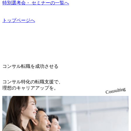
中 https://storage.googleapis.com/our-vision-production.appspot.co
特別選考会・ セミナーの一覧へ
ング会社で、NRI、NTTDATAと同じく世界のFinTech Ranki
m/public/images/20260224131045_0fee4978-bb25-43a7-a367-542
ngsTop 100企業にも選出されている。ITコンサルティング、
6b95cd599_1200x543.webp https://storage.googleapis.com/our-visi
開発、運用保守と言った全工程を行う「一気通貫体制」が
on-production.appspot.com/public/images/20260224131052_2abe7
トップページへ
特長 ビジネスへの深い理解を持つコンサルタントが集うXs
cb8-329e-4a45-a8f5-73d9728b2cd7_1200x486.webp https://storag
e.googleapis.com/our-vision-production.appspot.com/public/image
pearと、最先端テクノロジーに深い知見を持つシンプレクス
s/20260224131100_d8b3379f-6e64-4566-aea4-924f21977d35_120
社またはグループ会社との協力体制を築いている Xspear社
0x460.webp https://storage.googleapis.com/our-vision-production.a
はあくまでもコンサルティングファームであり、システム
ppspot.com/public/images/20260224131116_05d25aab-49d6-4429-
開発を担当することはない https://storage.googleapis.com/our-vi
810e-138e27965ee8_1200x386.webp グローバル人財育成を目
sion-production.appspot.com/public/images/20240925204111_caa9
的とした「語学研修」、効果的なプレゼンのポイントを掴
4e4b-6aae-45a6-a0ce-b98154c816a2_1153x543.webp メンバー情
み実践に強くなるための「プレゼン研修」、自社キャリア
報 (https://www.xspear.co.jp/member/)一部抜粋 - 伊勢山 昇吾氏:
コンサル転職を成功させる
アドバイザーによる自身のキャリア構築をめざす「キャリ
ベイカレントにてIT戦略立案から実装支援を軸に、様々な
ア開発研修」などがある 生産現場を含む全部門でフレック
業界で新規事業戦略、成長戦略、PMI推進、業務改革等の幅
スタイム制度を実施しており、月単位の決められた労働時
コンサル特化の転職支援で、
広いプロジェクトに従事 - 鈴木健仁氏：新卒でベイカレン
間の範囲内で、出社・退社の時刻を社員の自己裁量に委
理想のキャリアアップを。
Consulting
トに入社し最年少ディレクターを経てXspearに参画 - 梶田
ね、ワークライフバランスを図りながら効率的に働くこと
威人氏：BCG出身。金融業界における戦略策定、DX戦略立
ができる 【休日】 土日祝休みの完全週休2日制 2025年度の
案、人事組織テーマに強みを持ち、メディア・エンタメ業
年間休日は125日（GW8日、夏季9日、年末年始9日） 有給
界においてはDX戦略立案、NFT等の新規事業立案を得意と
休暇は年間24日（4月1日入社の場合）で、入社日に付与さ
する。 - 藏満 一馬氏：アクセンチュア出身。金融業界を中
れます。 年次有給休暇の残日数は、翌年度に繰り越すこと
心に、DX戦略策定、新規事業立案、組織変革、規制対応等
ができます。 慶弔休暇は、事由により取得可能日数は異な
の幅広いプロジェクトを主導する。 - 天野 善仁氏：19卒Pw
りますが、3～7日の連続休暇を取得できます。 リフレッシ