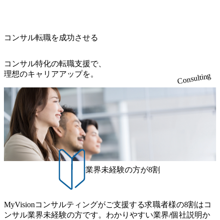
の答えを提供したい、というベインのコンサルティングに
て20年近く成長を続けており、2022年3月期の連結売上高は
ご担当いただき、当社の社員が業務面をサポートしつつ、
展開、ハラスメント抑止に向けた研修の拡充、社外窓口設
おける信念であり、カルチャーにもなっている。 海外オフ
991億円、1,000億円突破が目前となった 2023年4月1日時点
徐々に対応範囲を広げていただきます。 ＜QAエンジニア＞
置など徹底的な仕組み化を推進する 育休取得率は男性6
ィスとの連携が多く、海外プロジェクトへのアサインや海
でグループ従業員数は7523人と、国内でも有数の規模のコ
本質的な品質向上を目的とし、プロジェクトの上流(コンサ
5%、女性100%と全国平均を上回る実績を持ち、女性の管理
外オフィスへのトランスファー制度などが充実している。
ンサルティング会社となり、今後も成長性が大きくみられ
コンサル転職を成功させる
ルティング領域)から参画いただきます。 課題選定から顧客
職率も21.8%（2023年12月時点）とフレキシブルな働き方を
東京オフィスに来るグローバルメンバーも多く、グローバ
る 日本企業的な柔らかい雰囲気が特徴的で、従業員方の人
への企画提案、そして実行までを一気通貫で支援していた
提供 2026年8月22日(土) 面接枠 ①10時開始、②11時開始、
ル・ワンチームで活動している。プロボノ活動にも力を入
柄の良さや未経験者への充実したオンボーディング支援(入
だきます。 アジャイル開発を通じて顧客の要望や提案を柔
③12時開始 2026年8月10日(月) 16:00 各回50分程度を想定 オ
コンサル特化の転職支援で、
れており、これまで多くのNPO・NGOなどの非営利団体に
社時に10日間の間みっちりとコンサルの基礎を支援)を魅力
軟に取り入れながら改善サイクルを回すため、ご自身の提
ンライン 書類選考通過者
理想のキャリアアップを。
無償でコンサルティングを提供している。 2026年8月29日
Consulting
に感じ、他Big4ではなくアビームを選ぶ方も多数 アビーム
案がサービスに直接反映されやすく、高い貢献度を実感で
(土) の対面Kick-offイベントを皮切りに1か月程度のプログラ
といえばSAPをはじめとしたシステム、とイメージされる
きます。 ● 勤務地 東京都渋谷区渋谷3丁目6-7 渋谷金王タワ
ム ※初回プログラム : 8月29日(土)10:00～13:30 2026年8月12
こともあるが実態としては経営戦略策定や新規事業立案な
ー 事業所内禁煙(入居する施設に喫煙専用室あり) ・就業規
日(水) 16:00 Bain & Company Tokyoでは、「Tokyo Be Bold Pr
どのトップラインを上げるための戦略案件も多く存在 特に
則により就業時間内の喫煙を全面的に禁止 ・禁煙サポート
ogram (女性候補者向け選考支援プログラム)」を実施いたし
スポーツ&エンターテイメント領域ではBig4に先んじて注力
制度あり オンライン ● 必須要件 以下いずれかのご経験をお
ます。クライアントに斬新なソリューションを提供し、複
し、業界内で大きな存在感を誇る 社員の多様化する生活ス
持ちの方 ・システム・ソフトウェア開発経験3年以上 ・要
雑な経営課題を解決するために、チームのダイバーシティ
タイルやライフイベントに対応した働きやすい職場環境を
件定義～基本設計など上流経験2年以上 ・PMO経験2年以上
は欠かせません。是非、ユニークな視点と高い志を持つ女
実現するため、さまざまなサポート制度を導入している 多
● 歓迎要件 ・要件定義から詳細設計までのいずれかの上流
性の皆様に多数ご参画頂きたいと考え、プログラムを開催
文化理解や女性の活躍推進などの取り組み、また、フレッ
工程の経験 ・サブリーダー以上のマネジメント経験 ・お客
致します。 「未経験では難しいのではないか」、「実際女
業界未経験の方が8割
クス制度やフリーロケーション制度、フルリモート制度な
様との折衝経験、交渉経験 ・組織課題に対して主体的に業
性はどのように活躍をしているのか」、「ケース面接の経
どの多様な働き方をサポートする制度が整備されている 202
務改善に取り組まれたご経験 ・アジャイル/スクラムへの興
験がなく対策の仕方が知りたい」などのお声をたくさんい
6年8月23日(日) 9:00～18:00終了 2026年8月12日(水) 16:00 202
味関心 ● 求める人物像 ・リーダーシップが取れる方/一人称
ただいているため、今回のプログラムでは現役の面接官と
6年8月23日(日)にSustainable SCM SU 1day選考会を開催いた
MyVisionコンサルティングがご支援する求職者様の8割はコ
で主体的に動ける方 ・年齢にこだわらず、アドバイスを素
食事などのカジュアルな交流、実際のプロジェクトのケー
します。 当SUは「GlobalでのSCM構築」や「物流・調達コ
ンサル業界未経験の方です。わかりやすい業界/個社説明か
直に受け取れる方 ・推進力のある方
ススタディ、1対1の模擬面接等、複数のセッションを約1か