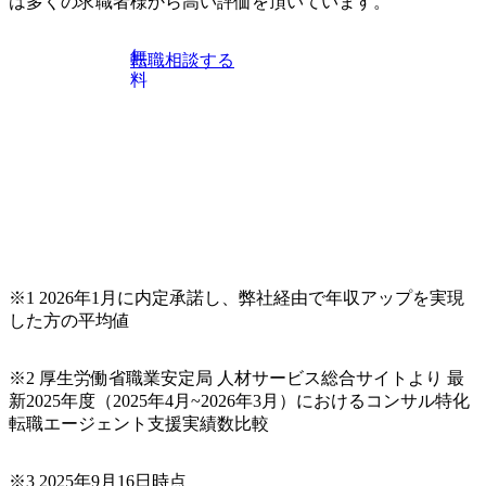
は多くの求職者様から高い評価を頂いています。
無
転職相談する
料
※1 2026年1月に内定承諾し、弊社経由で年収アップを実現
した方の平均値
※2 厚生労働省職業安定局 人材サービス総合サイトより 最
新2025年度（2025年4月~2026年3月）におけるコンサル特化
転職エージェント支援実績数比較
※3 2025年9月16日時点