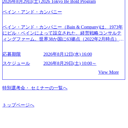
トとしている SAP領域においては日本市場No.1を誇り、全
通常の選考フローと異なり、事前に適性検査をご受検いた
2026年8月29日(土) 2026 Tokyo Be Bold Program
s://www.accenture.com/jp-ja/case-studies/communications-media/so
世界で6,400件以上、日本国内で企業最多の5,399件のSAP認
だきます。 ● 詳細 デジタルイノベーション事業部でのポジ
ftbank)（通信） 経済産業省：事業者の申請手続きを電子化
ベイン・アンド・カンパニー
定コンサルタント資格を取得している また、日本国内企業
ションサーチになります。 ご経験やスキル、そして適性や
する「保安ネット」を構築。省庁DXの先進事例を実現 (http
として最多の3,200件のSAP S/4HANA®認定コンサルタント
志向性に合わせて、以下のいずれかの役割でご活躍いただ
s://www.accenture.com/jp-ja/case-studies/public-service/meti-indust
資格も保有、さまざまな業界・業種でのプロジェクト実績
きます。 ※本求人はレバテック株式会社の雇用となりま
ry-safety-network)（公共サービス） カルビー：SAP HANAの
ベイン・アンド・カンパニー（Bain & Company)は、1973年
と蓄積されたノウハウを基に独自の方法論やテンプレート
す。 ※案件によっては客先に出向いての作業も発生しま
導入で基幹システムを刷新 (https://www.accenture.com/jp-ja/ca
にビル・ベインによって設立された、経営戦略コンサルテ
を開発し、それらを活用してお客様に最適なSAPコンサル
す。 ＜ITコンサルタント＞ Webアプリケーション、SaaS系
se-studies/consumer-goods-services/calbee)（消費財・サービ
ィングファーム。世界38か国に63拠点（2022年2月時点）、
ティングサービスを提供する https://storage.googleapis.com/our
の領域において、大手・ベンチャー・スタートアップ企業
ス） 世界49カ国に約73万人以上（2024年5月時点）の社員を
東京オフィスは1982年に開設。 「コンサルタントがクライ
-vision-production.appspot.com/public/images/20240925132728_9
に対する課題解決支援を行います。 直近の案件では、大規
擁し、世界120以上の国の企業を顧客に売上641億ドルを誇
アントにお届けするのは単なるレポートではなく、『結
96dc8f2-7d54-42b9-a7ae-8c532c52d3d8_1200x678.webp アビー
応募期限
2026年8月12日(水) 16:00
模基幹システムにおける最上流のPoC(概念実証)支援から構
る 日本では2.3万人以上の従業員を擁しており(会計系BIG4
果』である。」この原則のもと、ベインは1973年に創業さ
ムコンサルティング会社資料 (https://www.abeam.com/content/
想策定、開発マネジメント支援までを一気通貫で担当して
を上回る規模感)、営業利益率も約15％と驚異的な数字とな
れた。クライアントが不確かな未来の中、競争に勝てるよ
スケジュール
2026年8月29日(土) 10:00～
dam/abeam/jp/ja/about/company/ABeamConsultingCompanyProfil
います。 生成AIなどの最新技術とシステムを活用し、顧客
っている、売上・従業員数共にこの8年間で4倍近くの成長
う、カスタマイズされた戦略を策定し、クライアントと共
e_jpn_4.pdf) 『SAP AWARD OF EXCELLENCE 2024』にお
View More
の業務革新と効率化の実現に貢献します。 ＜PL/PM＞ 顧客
を遂げていることから、今後も高い成長が見込まれる 多く
に、提言を具体的な行動に落とし込んでいる。 徹底した
いて優秀賞「プロジェクト・アワード」を受賞 (https://prtime
の要望を深くヒアリングし、企画構想からアジャイル開発
の技術者を抱えており、アビームコンサルティングに続い
「結果主義」を標榜。クライアントのフルポテンシャル実
s.jp/main/html/rd/p/000000010.000123981.html) アビームコンサ
による開発支援までを一気通貫で推進していただきます。
て日本国内2番目にSAP認定コンサルタント制度の有資格者
現を目標に、具体的に目に見える成果を出すことを信条と
特別選考会・ セミナーの一覧へ
ルティング、社員の健康改善を支援 食事・睡眠など可視
プロジェクト提案・推進の中核として、企画・要件定義か
数が多く、特にIT領域に強みを持つ グローバルのポジショ
して、全社戦略やトランスフォーメーション案件を多く扱
化 (https://www.nikkan.co.jp/articles/view/00694812) “失われた3
らテストまでの一連の工程における管理業務に加え、最上
ンに自由に応募できる社内の転職ツール「キャリアズ・マ
っている ベインの社風を体現するものとして「True North」
0年”をアビームの｢人的資本経営｣で取り戻したい (https://ww
流での現状分析、顧客ヒアリング、戦略策定、技術選定、
ーケットプレイス」が存在し、本ツールを活用で上司の引
（真北）という言葉がよくつかわれる。針が少し東に傾い
トップページへ
w.businessinsider.jp/post-283587) アサヒグループホールディン
品質改善なども推進していただきます。 ＜SE＞ 参画いただ
き留めを受けずに移動が可能である（異動者は年間約1,000
て見えるTrue Northとは磁北ではなく真北、風説や思い込み
グスのESG価値の可視化を支援 「インパクト加重会計」
く案件はプライム案件メインです。 要件定義～設計～開発
名） 残業時間や有休取得率など約10項目を数値化すること
による一見正しい答えや、単に理論的に正しいが実行不可
を用いて非財務活動の社会的インパクトを算出 (https://prtime
～テスト～リリース・リリース後対応まで一気通貫でご担
で、実行前後で離職率を半減させることに成功した 18時以
能な答えではなく、企業と社会の最大価値を追求した本当
s.jp/main/html/rd/p/000000015.000123981.html) NECから独立し
当いただきます。 参画当初はご経験に応じたフェーズから
降の会議を原則禁止としているほか、在宅勤務制度の全社