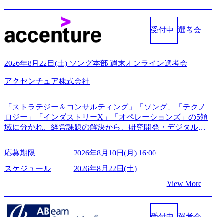
0x644.webp レバレジーズ株式会社 会社説明資料 (https://spea
kerdeck.com/leverages/leverages-hui-she-shao-jie-zi-liao-zhong-tu-
cai-yong-xiang-ke) 「働く人」「事業・サービス」「カルチャ
受付中
選考会
ー」など、レバレジーズのリアルを取り上げています！ (htt
ps://melev.leverages.jp/) レバレジーズグローバル、大分県より
「外国人留学生等受入環境整備事業委託業務」を受託 (http
2026年8月22日(土) ソング本部 週末オンライン選考会
s://prtimes.jp/main/html/rd/p/000000612.000010591.html) レバレ
ジーズ、モチベーション管理システム「NALYSYS」リリー
アクセンチュア株式会社
ス (https://prtimes.jp/main/html/rd/p/000000622.000010591.html) Y
ouTube（【公式】レバレジーズCh） (https://www.youtube.co
「ストラテジー＆コンサルティング」「ソング」「テクノ
m/@leveragesCh) レバレジーズで活躍するメンバー紹介！〜
ロジー」「インダストリーX」「オペレーションズ」の5領
管理職種編 〜 (https://www.youtube.com/watch?v=RETwZKac2
域に分かれ、経営課題の解決から、研究開発・デジタル・
UI) レバレジーズで活躍するメンバー紹介！〜 営業職種編
マーケティング・ITシステムの導入など、コンサルティン
〜 (https://www.youtube.com/watch?v=XJ7Eam0onXA) 創業以
グ領域からその実行的側面であるITサービスの提供まで一
来黒字を維持し、急成長中でありながら安定した事業を展
応募期限
2026年8月10日(月) 16:00
貫して支援する総合系・IT系ファームである あらゆる産業
開し、高い安定性を持つ企業へと成長している 10年後に1兆
において非常に良質な顧客基盤を築いており、Fortune Globa
スケジュール
2026年8月22日(土)
円を目指す日本にもなかなかないメガベンチャー。創業か
l 500社の80％以上の企業をクライアントとして抱えている
ら黒字経営。年間130%成長 https://storage.googleapis.com/our-
View More
手掛けたプロジェクトは「ファーストリテイリングにおけ
vision-production.appspot.com/public/images/20251030164405_5c
るグローバル化」「資生堂グループのDX化支援」「ヴィヴ
527843-d227-4df8-b86c-5587f843fdf6_1200x471.webp https://stor
age.googleapis.com/our-vision-production.appspot.com/public/imag
ィアン・ウエストウッドの製品開発」など多岐にわたる コ
es/20251030164946_dc0888f6-0539-4887-84d7-34c8d8544226_1
受付中
選考会