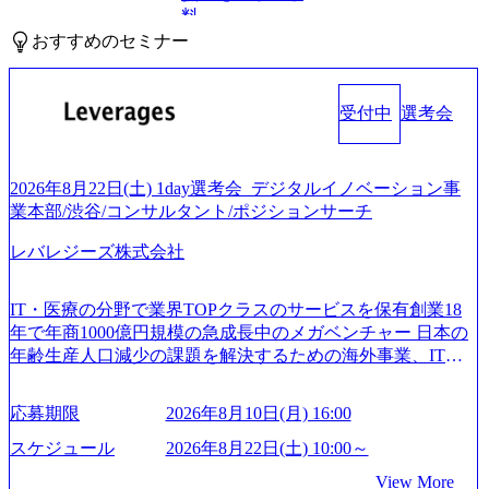
料
おすすめのセミナー
受付中
選考会
2026年8月22日(土) 1day選考会_デジタルイノベーション事
業本部/渋谷/コンサルタント/ポジションサーチ
レバレジーズ株式会社
IT・医療の分野で業界TOPクラスのサービスを保有創業18
年で年商1000億円規模の急成長中のメガベンチャー 日本の
年齢生産人口減少の課題を解決するための海外事業、IT事
業、医療・介護事業、若手キャリア、新規事業といった40
以上の事業を展開する オールインハウスの組織体制をとっ
応募期限
2026年8月10日(月) 16:00
ており社内で新しい事業開発などの人員調達できる 独立資
本経営をとっており、事業創造の自由度が高い https://storag
スケジュール
2026年8月22日(土) 10:00～
e.googleapis.com/our-vision-production.appspot.com/public/image
View More
s/20240925162633_7242d0de-3e54-4f03-b076-00318d5c0dff_120