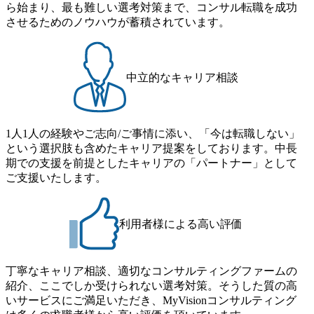
ストの構造改革」といった伝統的なテーマに留まらずクラ
ら始まり、最も難しい選考対策まで、コンサル転職を成功
月の期間に渡り行い、選考にご参加いただきます。コンサ
イアントがこれから取組むべき「グリーントランスフォー
させるためのノウハウが蓄積されています。
ルタント未経験の方でも、戦略コンサルタントの具体的な
メーション」、「サーキュラーエコノミー(循環経済)」とい
仕事内容からお話をさせていただきますので、戦略コンサ
った社会課題やテーマに対して、グローバル知見と最新の
ルティングにご興味をお持ちの方は、この機会にぜひご応
事例などを基に企業の構造改革と社会価値の創造の取り組
募ください。 ● 応募後のフロー ・書類選考後、対象者の方
みを行うプロフェッショナルチームです。 今回1day選考対
中立的なキャリア相談
にはWebテストを8月20日までに受験いただきます ・8月21
象となるポジションは下記となります。 ・コンサルタント
日までにプログラム参加者をご案内します ・初回プログラ
(調達改革・設備O&M)【SCS SU】 ・コンサルタント(ECM/
ム : 8月29日(土)10:00～13:30 @ベイン東京オフィス(六本木)
SCM構想・PLM/MES改革)【SSC SU】 ・コンサルタント(物
・プログラム期間中はコンサルタントとの食事会、プロジ
1人1人の経験やご志向/ご事情に添い、「今は転職しない」
流改革/需給プロセス改革)【SSC SU】 ・SCM/ECMデータ・
ェクトのご紹介、ケースワークショップなどを実施します
という選択肢も含めたキャリア提案をしております。中長
プロセス分析・AI活用_Sustainable SCM Strategy Unit(Strategy
・10月17日(土)開催の選考会にて採用面接を実施する予定で
期での支援を前提としたキャリアの「パートナー」として
Consultant職)≪東京・大阪≫ ・コンサルタント(SCS SUオー
す ※ご都合が合わない方は別途調整いたします 初回プロ
ご支援いたします。
プンポジション)【SCS SU】 ※当日は全体での会社説明な
グラム : ベイン東京オフィス(六本木) ※イベントによりオン
どはなく、個別選考のみの実施を予定しています ※1名あた
ラインまたはオフラインの実施 ※東京オフィスのみのご応
りの拘束時間は1時間～最大2時間半程度を想定しています
募となります。他オフィス希望を含めたご応募はお受けい
※1次面接と最終面接の間をなるべく空けないよう調整して
利用者様による高い評価
たしかねますのでご了承ください ● フルタイムでの職務経
おりますが、調整が叶わないケースもございます オンライ
歴を2年以上お持ちの方で、東京オフィスのコンサルタント
ン 書類選考通過者
ポジションに応募意思がある方 ● 英語・日本語ともにビジ
丁寧なキャリア相談、適切なコンサルティングファームの
ネスレベルの方 ※日本語が母国語でない方は日本語能力
紹介、ここでしか受けられない選考対策。そうした質の高
試験N1またはそれ相当の上級レベルの日本語力(会話・読解
いサービスにご満足いただき、MyVisionコンサルティング
力)