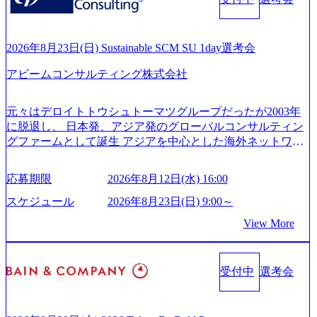
ンサルティング活動のみならず、2021年にはKDDIと合弁会
200x666.webp 年間100億円規模の投資の元、10以上もの新規
社「ARISE analytics」を設立し、人工知能とデータアナリテ
事業を立ち上げているため様々な業界を経験することが可
ィクス技術で新たなイノベーションを創出する活動や、デ
能 社内転職が活発であり、多様なスキルを1社で身に着ける
ジタル人材育成の支援も盛んに行う 採用資料 (https://www.ac
2026年8月23日(日) Sustainable SCM SU 1day選考会
ことが可能 事業開発・運用を内包かする「オールインハウ
centure.com/content/dam/accenture/final/accenture-com/document-
ス」型の組織体。社内スカウトや社内公募制度を用いて主
アビームコンサルティング株式会社
2/Accenture-Recruiting-Brochure.pdf#zoom=50) 女性の活躍につ
体的かつ柔軟なキャリア形成が可能。 https://storage.googleap
いて (https://www.accenture.com/content/dam/accenture/final/caree
is.com/our-vision-production.appspot.com/public/images/20251030
rs/corporate/document/women-brochure.pdf#zoom=50) 社員発信
元々はデロイトトウシュトーマツグループだったが2003年
165942_70f09968-1b27-43e6-b849-1cd107c4f488_1200x698.web
のキャリアブログ (https://www.accenture.com/jp-ja/blogs/japan-
に脱退し、 日本発、アジア発のグローバルコンサルティン
p ## 働き方／WLB／待遇 内装8億円超のかっこいいオフィ
careers-blog) 江川社長が語る「105点経営」 (https://business.ni
グファームとして誕生 アジアを中心とした海外ネットワー
スがあり、 働き甲斐のあるランキング、新卒注目ランキン
kkei.com/atcl/gen/19/00604/021600008/) 規模拡大で成功する理
クを通じ、各国や地域に即したグローバル・サービスを提
グ受賞歴多数 あえての未上場であり株主からの圧力がない
由【コンサル業界俯瞰マップ】 (https://diamond.jp/articles/-/34
供している日系最大級の総合コンサルティングファーム
ため事業創造の自由度が高く、赤字事業でも投資して長期
6218) 大手広告代理店出身者などマーケティングのトップ人
応募期限
2026年8月12日(水) 16:00
『Build Beyond As One ®.』をブランドメッセージに掲げ、
的な成長を若手に任せられる環境 対面でのコミュニケーシ
材が集結するワケ (https://markezine.jp/article/detail/45446) エン
企業や組織の変革を通じて社会や産業の課題を解決し、未
ョンメリットを重視するため出社勤務。1日の労働時間平均
スケジュール
2026年8月23日(日) 9:00～
ジニアからコンサルタントへ。会社に入って、何が変わっ
来のありたい姿を実現するとともに、クライアント変革の
9.2時間、有休消化率81%(2024年度の年間データ、エンジニ
た？ (https://www.businessinsider.jp/post-288838) プラダ：ラグ
View More
確実な実現と社会的価値及び経済的価値の追求にも貢献 NE
ア組織） 2026年8月22日(土) 10:00～最長16:00 2026年8月10
ジュアリー製品のパーソナライゼーション (https://www.acce
Cとの戦略的資本提携も実現して、現在はNECのグループ会
日(月) 16:00 ※応募者が定員を上回る場合は、厳正なる審査
nture.com/jp-ja/case-studies/song/prada-luxury-product-customizati
社であり、戦略、業務改革、IT、組織・人事、アウトソー
の上参加者を決定させていただきます。ご了承ください。
on) 大正製薬：ITカーブアウト支援 (https://www.accenture.co
受付中
選考会
シングなどの専門知識と、豊富な経験を持つ約6,000名を超
● 当日の流れ 受付 → 会社説明会 → 面接(会社説明会終了
m/jp-ja/case-studies/consulting/taisho-pharmaceutical)（ストラテ
えるプロフェッショナルを有する 金融、製造、流通、エネ
後、随時ご案内) ※全てリモートにて実施します。 ※参加
ジー & コンサルティング） ソフトバンク：初のオンライン
ルギー、情報通信、公共事業など幅広い分野をクライアン
される方に個別に当日の面接案内をお送りいたします。 ※
開催「SoftBank World 2020」でマーケ＆営業のDX実現 (http