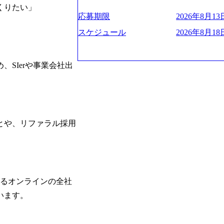
ー、外資系金融機関など多彩な出自で構
遂げている。 現在コンサルティングファ
程の管理業務) ※主任候補・リーダークラス オン
りたい」

ロジェクトワークが可能 総合コンサル
ンクインしている。 主力事業はITコン
しは不要です。ご質問頂く際のみ、顔出
応募期限
2026年8月13日
ライアントに対して様々なプロジェクト
に、IT戦略策定等の上流工程から実装
いテーマのチャレンジ機会を提供してい
他方、インキュベーション事業を手掛け
スケジュール
2026年8月18日
職率10％以下、未経験3年未満の離職率
規事業開発も手掛けつつ、複数社への出
と同水準以上の報酬制度であり、ファー
考) https://www.dirbato.co.jp/service/incubatio
基本 強く「個人」の成⾧を重視するカ
bation.html) 大手総合系コンサルテ
SIerや事業会社出
Readyになれば上がれる環境となって
ョイン。 https://storage.googleapis.com/our-vision-production.appspot.com/public/images/2
グファームの立ち上げフェーズに関わる
0240925205344_42693807-c7d5-418f-96
経験者の場合は、自らチームを立ち上げ
プ、SMBCグループ、NTT、良品計画
リバリー活動ができる(スタートアップ
顧客 直近では大阪万博のプロジェクトを
ど) シンプレクスの顧客基盤、エンジ
システム、ToC向けアプリ、セキュリテ
とや、リファラル採用
立ち上げが経験できる 2026年8月21日(金) 19:
ンサルティングしている。 <u>ワンプー
(水) 16:00 ※参加状況によっては抽
ず様々な案件にチャレンジ可能 専属の営
たび、ファーム経験者の方を対象にした
かれることなくデリバリーに注力可能</
ント」を開催いたします。 カジュアル
意にそぐわないプロジェクトにアサイン
ので、ぜひご参加ください。 当日はXspear
ロジェクトに異動することが可能。その結果
の他現場社員が複数名参加する予定です！ 
は2～30%程度) 残業時間は<u>平均30
するオンラインの全社
な場所については参加者の方へ個別でご
業代をつけさせないといったことはしない
います。
マネージャー以上の職務を担当している
齢者/障碍者などさまざまなバックグラ
いる SDGsの推進にも積極的で、プロ
多くのクラブが立ち上がっており、さま