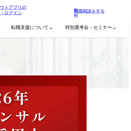
ウトアプリの
無
転職相談をする
・ログイン
料
転職支援について
特別選考会・セミナー