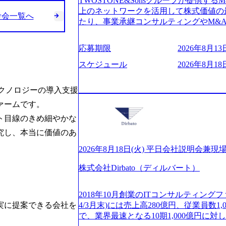
TWOSTONE&Sonsグループが提供する
ビューページ (https://www.xspear.co.jp
2日制 2025年度の年間休日は125日（
上のネットワークを活用して株式価値の
り──コンサル業界の風雲児に聞く。“これから”
考会一覧へ
年間24日（4月1日入社の場合）で、入
たり、事業承継コンサルティングやM&
usinessinsider.jp/article/20250205-sim
数は、翌年度に繰り越すことができます
どが含まれており、幅広いニーズに対応
得 (https://www.agara.co.jp/article/
は異なりますが、3～7日の連続休暇を取
用し、M&A以外の選択肢も尊重する姿
港区の行政手続き100%デジタル化を支援 (https://ww
応募期限
2026年8月13日
で定める勤続年数ごとに、連続5日のリ
ームの構築や事業承継支援も行う TWOST
【未経験者】 ・年収UPでのオファー 
子の看護、介護などの制度】 育児休暇： 
ディングカンパニーであり、領域にこだ
スケジュール
2026年8月18日
ューションを裁量をもって経験できる ・
子を育てるすべての従業員※期間：通算3
長とキャリアの挑戦が可能 M&Aセンタ
サルファーム経験者】 ・専門領域に軸
での子を育てるすべての従業員 1日2時
験豊富なアドバイザーと共に働くことで
きる環境 ・タイトルアップでのオファー
テクノロジーの導入支援
繰り下げが可能 子の看護休暇： 子1人
知識を獲得し、キャリアを発展させる機会
実力主義でプロモーションできる（ダブ
ームです。

することも可能 家族看護休暇： 5日まで取得でき、1時間単位で取得することも可
る人は課長職となり、平均3000万～40
ｍｔｇでこまめに社員のキャリアについ
能 【独身寮、住宅手当制度など】 独身
ンティブ＋チームインセンティブ 課長
ト目線のきめ細やかな
ャリアを反映できるｐｊにアサインして
の2つの寮があり、以下の入居基準を満た
ェアおよび丁寧なOJTを欠かさずにチームと
ジーに強い部隊がいるため、エンジニア
究し、本当に価値のあ
満33歳までの独身者 ・自宅から勤務地
日(火) 19:30～ 所要時間 : 約1時間 202
提供できる ・デリバリー中心の案件も
宅手当： 本社の近くには独身寮や社宅
経験歓迎！／ M&A承継機構のビジョ
2026年8月18日(火) 平日会社説明会兼現
裁量や得意領域に合わせた売り上げの立て方
当を支給します。 また、独身寮は男性
お伝えするオンライン説明会を開催いた
名超、売上今期18億円⇒来期30億円（い
女性には住宅手当を支給します。 住宅
株式会社Dirbato（ディルバート）
どんな仕事か知りたい 転職を考えたばか
ームである また、成長中ファームのた
規程で定める金額を会社が支払います。 
イメージを具体的に知りたい M&A業
い(ボストン・コンサルティング・グループ出身者等 (h
費用は、会社が負担します。 2026年8月18日(火)


の方はもちろん、情報収集をしたい方で
r/taketo_kajita/)） 多様なメン
2018年10月創業のITコンサルティングフ
6:00 応募をご検討されている方を対象
当日は、質疑応答のお時間もご用意して
実に提案できる会社を
く、新たなチャレンジが可能 100名規
4/3月末)には売上高280億円、従業員数
・【富山】半導体製造装置の生産エンジ
ことを楽しみにしております。 説明会
グファームや総合系コンサルティングフ
で、業界最速となる10期1,000億円に
候補・リーダークラス ・【砺波】半導
オンライン(Google meets)