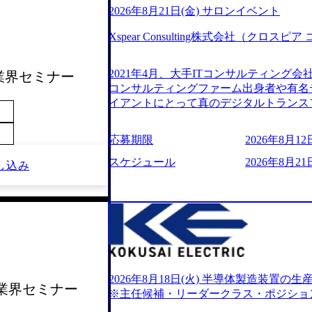
2026年8月21日(金) サロンイベント
Xspear Consulting株式会社（クロ
2021年4月、大手ITコンサルティング
ル業界セミナー
コンサルティングファーム出身者や有名
イアントにとって真のデジタルトランス
想いの下で立ち上げた新鋭ファーム テ
力を持つDX時代において、20年以上にわた
応募期限
2026年8月12日
ロジーを提供してきたシンプレクスのノ
界のクライアントの企業価値の最大化を
スケジュール
2026年8月21日
し込み
人材育成、業務改善、実行支援などのコ
供するのが特徴（いわゆる総合コンサルテ
リアにSpir（槍）を指して切り開く””si
ス）していく”という位置づけ 一昔前
現在金融の売上割合は全体の3割。現在は
通信、エンタメ、教育、保健など幅広く
あるが、社員の興味のある分野やスキル
サイン。 そのため、専門性を身に着け
2026年8月18日(火) 半導体製造装置
サル業界セミナー
キャリア形成が柔軟に可能な環境である。 https://stor
※主任候補・リーダークラス・ポジショ
oduction.appspot.com/public/images/20240