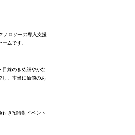
のネットワーク形成・交流の場となってい
充実</u>しており、自己成長の機会も多い
卒紹介、会社の七不思議紹介等、規模が
りを広げる取り組みもしている 今後の
足元のグローバル案件割合は10%程度
テクノロジーの導入支援
ある方はアサインされるチャンスも大きい。 代表イン
ato/n/n0a040c36b128 Forbes JAPAN
ァームです。
の可能性を引き出すこと。日本に求められる
s://forbesjapan.com/articles/detail/674
界におけるIT人材価値再興。Dirbat
の変革」 https://forbesjapan.com/articles/pr
ト目線のきめ細やかな
d24YfH72/ZzdmBTIEMOnWUWREjOFLO1IL
究し、本当に価値のあ
Studio 「求めるのは、競争と連帯 。IT
援」 https://forbesjapan.com/articles/de
y-vision.co.jp/consulting-firm/dirbato/
y-vision.co.jp/consulting-firm/dirbato
00終了 2026年8月13日(木) 16:00 
動向を踏まえ、コンサルティング市場の
会付き招待制イベント
サルティング業界への転職を迷われてい
歓迎です。更に、当日は現場コンサルタ
コンサルタントだけでなく、メンバーク