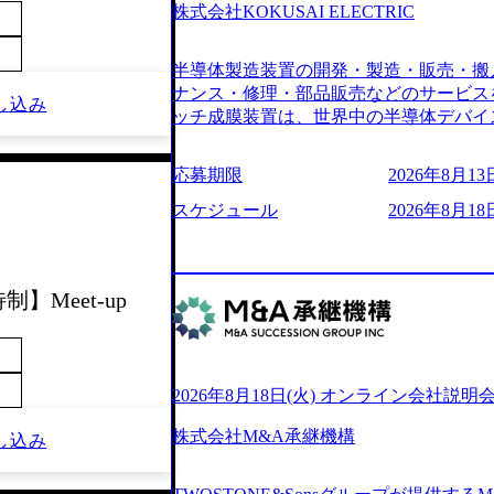
6007_1200x554.webp https://storage.googleap
株式会社KOKUSAI ELECTRIC
blic/images/20250502152751_46c65543-87ef
s://storage.googleapis.com/our-vision-produ
～
半導体製造装置の開発・製造・販売・搬
04_ba6aaa1a-9ffc-4f2a-9b40-06fff8ee19af_96
r-vision-production.appspot.com/public/im
ナンス・修理・部品販売などのサービス
し込み
e-97182898115f_960x510.webp 
ッチ成膜装置は、世界中の半導体デバイ
サルティング会社で、NRI、NTTDATAと同じく世
プクラスのシェアを有している 技術と
業にも選出されている。ITコンサルテ
決に貢献することを目指している Mission
応募期限
2026年8月13日
行う「一気通貫体制」が特長 ビジネス
未来につなぐベストパートナー Value:
Xspearと、最先端テクノロジーに深
AIの加速等により半導体需要は世界中
スケジュール
2026年8月18日
社との協力体制を築いている Xspear
装置の需要も伸長中 https://storage.googleapis.c
あり、システム開発を担当することはない https://stor
blic/images/20260224131045_0fee4978-bb2
oduction.appspot.com/public/images/202409
ttps://storage.googleapis.com/our-vision-pro
16a2_1153x543.webp メンバー情報 (https:/
1052_2abe7cb8-329e-4a45-a8f5-73d9728b2cd7
】Meet-up
com/our-vision-production.appspot.com/pub
山 昇吾氏: ベイカレントにてIT戦略
66-aea4-924f21977d35_1200x460.webp https:/
業戦略、成長戦略、PMI推進、業務改革
n.appspot.com/public/images/202602241311
氏：新卒でベイカレントに入社し最年少ディレ
1200x386.webp グローバル人財
威人氏：BCG出身。金融業界における
2026年8月18日(火) オンライン会社説明
のポイントを掴み実践に強くなるための
強みを持ち、メディア・エンタメ業界にお
イザーによる自身のキャリア構築をめざ
立案を得意とする。 - 藏満 一馬氏：
株式会社M&A承継機構
し込み
現場を含む全部門でフレックスタイム制
戦略策定、新規事業立案、組織変革、規
労働時間の範囲内で、出社・退社の時刻
る。 - 天野 善仁氏：19卒PwC出身。X
バランスを図りながら効率的に働くことが