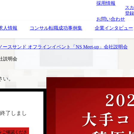
採用情報
スカ
登録
お問い合わせ
求人情報
コンサル転職成功事例集
企業インタビュー
ースサンド オフラインイベント「NS Meet-up」会社説明会
会社説明会
さい。
終了しまし
をご確認くださ