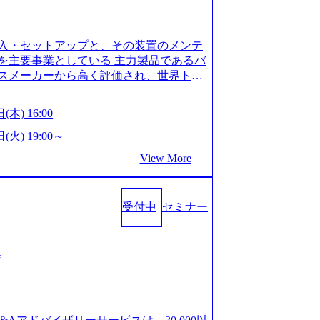
is.com/our-vision-production.appspot.com/pu
-4e86-a85a-8649e1c532f9_956x512.webp http
ction.appspot.com/public/images/202505021528
入・セットアップと、その装置のメンテ
1x517.webp https://storage.googleapis.com/ou
ages/20250502152831_721b100c-62c9-4258-aa0
を主要事業としている 主力製品であるバ
シンプレクス社は、FinTech領域に強みを持つITコン
スメーカーから高く評価され、世界トッ
界のFinTech RankingsTop 100企
対話を通じて未来を創造し、社会課題の解
ィング、開発、運用保守と言った全工程を
:私たちの技術/私たちの対話 Vision:夢を
(木) 16:00
への深い理解を持つコンサルタントが集う
私たちの技術/私たちの対話 IoT社会の浸透、
い知見を持つシンプレクス社またはグループ会
で急伸長しており、それに伴い半導体製造
(火) 19:00～
社はあくまでもコンサルティングファームで
om/our-vision-production.appspot.com/pu
View More
age.googleapis.com/our-vision-pr
5-43a7-a367-5426b95cd599_1200x543.webp h
25204111_caa94e4b-6aae-45a6-a0ce-b98154c8
duction.appspot.com/public/images/2026022413
/www.xspear.co.jp/member/)一部抜粋 - 伊勢
_1200x486.webp https://storage.googleapis.
lic/images/20260224131100_d8b3379f-6e64-45
立案から実装支援を軸に、様々な業界で新規事
受付中
セミナー
/storage.googleapis.com/our-vision-productio
等の幅広いプロジェクトに従事 - 鈴木健仁
16_05d25aab-49d6-4429-810e-138e27965ee8_
クターを経てXspearに参画 - 梶田
育成を目的とした「語学研修」、効果的なプレゼン
戦略策定、DX戦略立案、人事組織テーマに
会
「プレゼン研修」、自社キャリアアドバ
いてはDX戦略立案、NFT等の新規事業
す「キャリア開発研修」などがある 生産
アクセンチュア出身。金融業界を中心に、DX
度を実施しており、月単位の決められた
制対応等の幅広いプロジェクトを主導す
を社員の自己裁量に委ね、ワークライフ
spear最年少シニアマネージャー 社員インタ
できる 【休日】 土日祝休みの完全週休