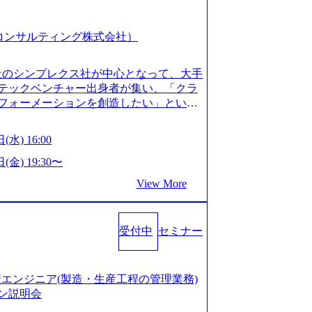
スピア コンサルティング株式会社）
会社のシンプレクス社が中心となって、大手
テックベンチャー出身者が集い、「クラ
フォーメーションを創造したい」という
クノロジーがビジネスの成功に大きな影響
ってFintech業界を中心に最先端テクノ
(水) 16:00
ウハウを活かしつつ、あらゆる業種・業
支援するために、戦略策定、組織改革、
(金) 19:30〜
ンサルティングサービスを一気通貫で提
View More
ィングファーム） 社名の由来は”DXエ
mplexないでは金融以外の領域にX（クロ
は金融が強い企業として認知されていたが、
受付中
セミナー
ToC事業を始め、パブリック、製造業、
強みのあるファーム。 ワンプール制では
を活用したいなどの希望は考慮してのア
たい方でも幅広に経験を積みたい方でも、
の生産エンジニア(製造・生産工程の管理業務)
age.googleapis.com/our-vision-pr
ン説明会
925204135_93b1bff3-f71c-4bc9-8bd9-72a8a482