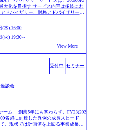
M&Aアドバイザリーサービスは、30,000以
/career/interviews/) 戦略だけのコンサルは終わ
GW8日、夏季9日、年末年始9日） 有給休暇は
最大化を目指す サービス内容は多岐にわ
のコンサルの在り方 (https://www.b
社日に付与されます。 年次有給休暇の残日
Aアドバイザリー、財務アドバイザリーな
plex-xspear/) Xspear Consultingがえるぼし認定を取
。 慶弔休暇は、事由により取得可能日数
 譲渡企業に対しては完全成功報酬制を採
382811) シンプレクスとXspear Consultingが、東京都
得できます。 リフレッシュ休暇は、規程
勢を持ち、将来の株価成長を取り込むスキ
w.afpbb.com/articles/-/3520247)
(木) 16:00
フレッシュ休暇を取得できます。 【育児や
ONE&SonsグループはM&A業界のリー
・ワンプールで様々なインダストリーやソリ
対象：小学校1年修了時の3月31日までの
わらず幅広い案件に携わりながら自己成
(火) 19:30～
上流工程、先端技術を学べる環境 【コン
年間 短時間勤務： 対象：小学校卒業ま
ー出身者3名がメインメンバーであり、経
足を置きながら、他領域にもチャレンジで
View More
間15分まで、始業・終業時刻の繰り上げ・
、M&Aや財務アドバイザリーなどの専門
 ・現職ファームより高いオファー年収 ・
につき5日まで取得でき、1時間単位で取得
が提供される 主担当成約で10件以上あ
ルスキップもあり） ・週に1度のアサイン
00万の年収となる 内訳としては個人インセ
て検討してもらえる。結果、なりたいキ
受付中
セミナー
寮：富山事業所の近くに、白風寮と青風寮
は部下を育成活躍させるためのナレッジシ
もらえる ・シンプレクスというテクノロ
す方が入居可能です。 ＜入居基準＞ ・
して動く組織風土がある 2026年8月18
の視点からも協業しクライアントへ価値
までの通勤総時間が2時間を超えること 住
6年8月13日(木) 16:00 ＼応募意思不問・業界未
あればセールス中心の案件もあり、個々の
等が無いため、条件を満たす方には住宅手
ンや業務内容、実際の働き方について詳しく
場座談会
を選べる ここ1年で社員数60名⇒100
のみの入居となるため、入居基準を満たす
します。 M&A業界に興味があり、まずは
ずれも約170％アップ）と急成長中のファ
手当は、一般賃貸物件を従業員が契約し、
りで、幅広く業界の情報を集めたい 働く
め優秀な上司の近くで働けるチャンスも多
その他： 採用時や転勤等による引っ越し
界にご興味がある方、転職を少しでもお考え
ttps://www.xspear.co.jp/membe
 19:00～20:00 2026年8月13日(木) 1
も歓迎です。お気軽にご参加ください。
バー、多様なプロジェクトによる自己成長機会が多
ァーム。 創業5年にも関わらず、FY23(202
に、会社説明会を実施予定です。 ● 求人名
おります。 是非、説明会にてお話できる
模にも関わらず、外資系戦略コンサルティン
1,000名超に到達した異例の成長スピード
ニア(製造・生産工程の管理業務) ※主任
後にアンケート回答をお願いいたします。
ァームをはじめ、メーカー、ITベンチャ
対して、現状では計画値を上回る事業成⻑を
体製造装置の生産エンジニア(製造・生産工