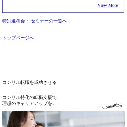
e.googleapis.com/our-vision-production.appspot.com/public/image
とした大手外資系コンサルファーム出身者が多く集まって
ョンの案件が多数 ● マネージャー プロジェクトの管理者と
ジュアリー製品のパーソナライゼーション (https://www.acce
View More
s/20240925162633_7242d0de-3e54-4f03-b076-00318d5c0dff_120
います ● 平均年齢は35歳で、幅広い年齢の方が活躍してい
して、プロジェクト・メンバーの管理・運営を担う。プロ
nture.com/jp-ja/case-studies/song/prada-luxury-product-customizati
0x644.webp レバレジーズ株式会社 会社説明資料 (https://spea
ます ● インダストリー・ソリューションで区切られていな
ジェクト設計から管理・推進、クライアントとのコミュニ
on) 大正製薬：ITカーブアウト支援 (https://www.accenture.co
kerdeck.com/leverages/leverages-hui-she-shao-jie-zi-liao-zhong-tu-
い組織です(ワンプール制) ● 海外事業拠点をシンガポールに
特別選考会・ セミナーの一覧へ
ケーション、成果物の品質管理、メンバーの育成などを担
m/jp-ja/case-studies/consulting/taisho-pharmaceutical)（ストラテ
cai-yong-xiang-ke) 「働く人」「事業・サービス」「カルチャ
設立し、グローバル案件に対応するコンサルティング体制
当。 ● シニアマネージャー 主要なプロジェクトの責任者と
ジー & コンサルティング） ソフトバンク：初のオンライン
ー」など、レバレジーズのリアルを取り上げています！ (htt
を構築しています 東京都中央区八重洲2-2-1 東京ミッドタウ
して、マネージャーの管理、及びプロジェクト推進を担
開催「SoftBank World 2020」でマーケ＆営業のDX実現 (http
ps://melev.leverages.jp/) レバレジーズグローバル、大分県より
ン八重洲 八重洲セントラルタワー8階 受動喫煙対策 : 執務室
トップページへ
う。プロジェクト全体の品質管理や、会社経営の観点から
s://www.accenture.com/jp-ja/case-studies/communications-media/so
「外国人留学生等受入環境整備事業委託業務」を受託 (http
内禁煙、ビル内喫煙室あり WEB ・書類選考を通過された方
ftbank)（通信） 経済産業省：事業者の申請手続きを電子化
提案活動、社内トレーニングを実施。 ● アソシエイトパー
s://prtimes.jp/main/html/rd/p/000000612.000010591.html) レバレ
・すでに応募いただいている方で、書類選考を通過し面
する「保安ネット」を構築。省庁DXの先進事例を実現 (http
トナー 主要クライアントの責任者として、大規模/高難易度
ジーズ、モチベーション管理システム「NALYSYS」リリー
接・面談未実施の方 ● テクノロジーコンサルタント ・4年
s://www.accenture.com/jp-ja/case-studies/public-service/meti-indust
プロジェクトの統括管理・推進を担う。会社経営の観点か
ス (https://prtimes.jp/main/html/rd/p/000000622.000010591.html) Y
生大学卒業に限る ・大手総合コンサルティングファームのI
ry-safety-network)（公共サービス） カルビー：SAP HANAの
ら新規クライアント開拓や社内全体のトレーニング、ナレ
ouTube（【公式】レバレジーズCh） (https://www.youtube.co
Tコンサル部門におけるコンサルティング経験5年以上 ● 戦
導入で基幹システムを刷新 (https://www.accenture.com/jp-ja/ca
ッジマネジメントを実施。 ● パートナー 複数の主要クライ
m/@leveragesCh) レバレジーズで活躍するメンバー紹介！〜
略コンサルタント ・4年生大学卒業に限る ・以下のいずれ
se-studies/consumer-goods-services/calbee)（消費財・サービ
アントの統括責任者を担う。主に業界/テーマの有識者とし
管理職種編 〜 (https://www.youtube.com/watch?v=RETwZKac2
かの実務経験を有する方 - MBB及び戦略ファームでのコ
ス） 世界49カ国に約73万人以上（2024年5月時点）の社員を
てプロジェクト全体の品質担保やマネジメント全般を担
コンサル転職を成功させる
UI) レバレジーズで活躍するメンバー紹介！〜 営業職種編
ンサルティング経験2年以上 - BIG4のStrategy部門におけ
擁し、世界120以上の国の企業を顧客に売上641億ドルを誇
当。会社経営の観点から、統括管理を実施。 ● 執行役員 コ
〜 (https://www.youtube.com/watch?v=XJ7Eam0onXA) 創業以
るコンサルティング経験2年以上 ● 求める人物像 ・高いコ
る 日本では2.3万人以上の従業員を擁しており(会計系BIG4
ンサルタントの総括責任者として、プロジェクトに関わ
来黒字を維持し、急成長中でありながら安定した事業を展
コンサル特化の転職支援で、
ミュニケーション能力をお持ちの方 ・最新のトレンド・テ
を上回る規模感)、営業利益率も約15％と驚異的な数字とな
り、クライアントとのリレーションを発展・拡大させるこ
開し、高い安定性を持つ企業へと成長している 10年後に1兆
理想のキャリアアップを。
ーマや事例にキャッチアップし、バイタリティーを持って
っている、売上・従業員数共にこの8年間で4倍近くの成長
Consulting
とをミッションとする。自社へ提言の質を常に高く担保す
円を目指す日本にもなかなかないメガベンチャー。創業か
チャレンジできる方 ・自らコンサル業界やクライアント動
を遂げていることから、今後も高い成長が見込まれる 多く
る責任を担う。 ● 裁量権 弊社は2019年11月に設立され、成
ら黒字経営。年間130%成長 https://storage.googleapis.com/our-
向を把握し、クライアントや自社への提案などに積極的に
の技術者を抱えており、アビームコンサルティングに続い
長期といわれるフェーズにあります。 事業・組織を拡大し
vision-production.appspot.com/public/images/20251030164405_5c
関わることができる方 ・スケジューリング(優先順位付け含
て日本国内2番目にSAP認定コンサルタント制度の有資格者
ていく時期のため、メンバーや組織がスケールしていく過
527843-d227-4df8-b86c-5587f843fdf6_1200x471.webp https://stor