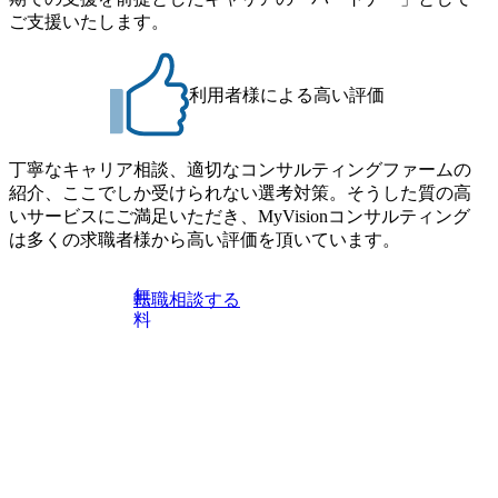
- MBB及び戦略ファームでのコンサルティング経験2年以
される方に個別に当日の面接案内をお送りいたします。 ※
ご支援いたします。
上 - BIG4のStrategy部門におけるコンサルティング経験2
通常の選考フローと異なり、事前に適性検査をご受検いた
年以上 ● 求める人物像 ・高いコミュニケーション能力をお
だきます。 ● 詳細 デジタルイノベーション事業部でのポジ
持ちの方 ・最新のトレンド・テーマや事例にキャッチアッ
ションサーチになります。 ご経験やスキル、そして適性や
プし、バイタリティーを持ってチャレンジできる方 ・自ら
利用者様による高い評価
志向性に合わせて、以下のいずれかの役割でご活躍いただ
コンサル業界やクライアント動向を把握し、クライアント
きます。 ※本求人はレバテック株式会社の雇用となりま
や自社への提案などに積極的に関わることができる方 ・ス
す。 ※案件によっては客先に出向いての作業も発生しま
ケジューリング(優先順位付け含む)など、ビジネスベーシッ
丁寧なキャリア相談、適切なコンサルティングファームの
す。 ＜ITコンサルタント＞ Webアプリケーション、SaaS系
クスキルが習得できている方
紹介、ここでしか受けられない選考対策。そうした質の高
の領域において、大手・ベンチャー・スタートアップ企業
いサービスにご満足いただき、MyVisionコンサルティング
に対する課題解決支援を行います。 直近の案件では、大規
は多くの求職者様から高い評価を頂いています。
模基幹システムにおける最上流のPoC(概念実証)支援から構
想策定、開発マネジメント支援までを一気通貫で担当して
います。 生成AIなどの最新技術とシステムを活用し、顧客
無
転職相談する
の業務革新と効率化の実現に貢献します。 ＜PL/PM＞ 顧客
料
の要望を深くヒアリングし、企画構想からアジャイル開発
による開発支援までを一気通貫で推進していただきます。
プロジェクト提案・推進の中核として、企画・要件定義か
らテストまでの一連の工程における管理業務に加え、最上
流での現状分析、顧客ヒアリング、戦略策定、技術選定、
品質改善なども推進していただきます。 ＜SE＞ 参画いただ
く案件はプライム案件メインです。 要件定義～設計～開発