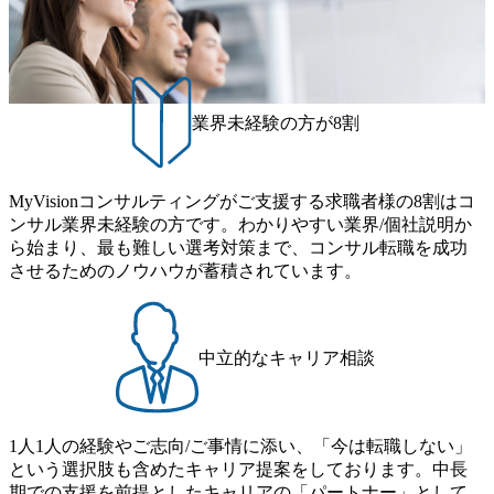
む)など、ビジネスベーシックスキルが習得できている方
数が多く、特にIT領域に強みを持つ グローバルのポジショ
age.googleapis.com/our-vision-production.appspot.com/public/imag
程を体感できます。 また、希望者はパートナー以外でも大
ンに自由に応募できる社内の転職ツール「キャリアズ・マ
es/20251030164946_dc0888f6-0539-4887-84d7-34c8d8544226_1
手役員の方へのセールスにも参加できる環境です。 自ら案
200x666.webp 年間100億円規模の投資の元、10以上もの新規
ーケットプレイス」が存在し、本ツールを活用で上司の引
件を取り、プロジェクト体制を作っていくことも可能で
事業を立ち上げているため様々な業界を経験することが可
き留めを受けずに移動が可能である（異動者は年間約1,000
す。 ● 事業会社機能にも携われる 弊社にはコンサルティン
能 社内転職が活発であり、多様なスキルを1社で身に着ける
名） 残業時間や有休取得率など約10項目を数値化すること
グ事業以外にもSaaSプロダクト・メディア・地方創生事業
ことが可能 事業開発・運用を内包かする「オールインハウ
で、実行前後で離職率を半減させることに成功した 18時以
業界未経験の方が8割
があるため、上記事業に携わることも可能です。コンサル
ス」型の組織体。社内スカウトや社内公募制度を用いて主
降の会議を原則禁止としているほか、在宅勤務制度の全社
タントとしての経験を活かしながら自らプロダクト開発や
体的かつ柔軟なキャリア形成が可能。 https://storage.googleap
展開、ハラスメント抑止に向けた研修の拡充、社外窓口設
自社の業務改善ができます。(希望者のみとなります) ● BIG
is.com/our-vision-production.appspot.com/public/images/20251030
置など徹底的な仕組み化を推進する 育休取得率は男性6
4・アクセンチュアをはじめとした大手外資系コンサルファ
MyVisionコンサルティングがご支援する求職者様の8割はコ
165942_70f09968-1b27-43e6-b849-1cd107c4f488_1200x698.web
5%、女性100%と全国平均を上回る実績を持ち、女性の管理
ーム出身者が多く集まっています ● 平均年齢は35歳で、幅
ンサル業界未経験の方です。わかりやすい業界/個社説明か
p ## 働き方／WLB／待遇 内装8億円超のかっこいいオフィ
職率も21.8%（2023年12月時点）とフレキシブルな働き方を
広い年齢の方が活躍しています ● インダストリー・ソリュ
ら始まり、最も難しい選考対策まで、コンサル転職を成功
スがあり、 働き甲斐のあるランキング、新卒注目ランキン
提供 2026年8月22日(土) 9:00～19:30頃 ※選考会参加人数に
ーションで区切られていない組織です(ワンプール制) ● 海外
させるためのノウハウが蓄積されています。
グ受賞歴多数 あえての未上場であり株主からの圧力がない
より変動 2026年8月7日(金) 16:00 参加予定DTE ① MRS-IMS
事業拠点をシンガポールに設立し、グローバル案件に対応
ため事業創造の自由度が高く、赤字事業でも投資して長期
(旧ITXO-IMS) ② TS&T(旧TS&A) ③ CyberSecurity ④ IES ⑤ I
するコンサルティング体制を構築しています 東京都中央区
的な成長を若手に任せられる環境 対面でのコミュニケーシ
TS-Fukuoka ⑥ AMS-PRD ⑦ AMS-H&PS オンライン (Teams)
八重洲2-2-1 東京ミッドタウン八重洲 八重洲セントラルタワ
ョンメリットを重視するため出社勤務。1日の労働時間平均
ー8階 受動喫煙対策 : 執務室内禁煙、ビル内喫煙室あり WE
中立的なキャリア相談
9.2時間、有休消化率81%(2024年度の年間データ、エンジニ
B 書類選考通過後に、GAB試験に合格している方 ● テクノ
ア組織） 2026年8月22日(土) 10:00～最長16:00 2026年8月10
ロジーコンサルタント ・4年生大学卒業に限る ・大手総合
日(月) 16:00 ※応募者が定員を上回る場合は、厳正なる審査
コンサルティングファームのITコンサル部門におけるコン
の上参加者を決定させていただきます。ご了承ください。
1人1人の経験やご志向/ご事情に添い、「今は転職しない」
サルティング経験5年以上 ● 戦略コンサルタント ・4年生大
● 当日の流れ 受付 → 会社説明会 → 面接(会社説明会終了
という選択肢も含めたキャリア提案をしております。中長
学卒業に限る ・以下のいずれかの実務経験を有する方
後、随時ご案内) ※全てリモートにて実施します。 ※参加
期での支援を前提としたキャリアの「パートナー」として