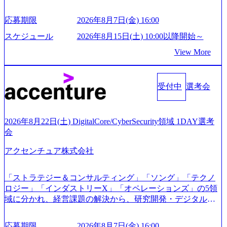
・面接および条件面談ともに、どの時間開始となってもご
ス、IBM、リッジラインズなど大手ファームからも優秀層
対応いただけるよう、候補者様のご予定をご都合いただけ
が続々ジョインするピュアな戦略を伸ばす新興ファーム。
応募期限
2026年8月7日(金) 16:00
ますと幸いです ※1day選考会のご参加希望の方は、事前に
事業会社機能へ携われる可能性※SaaSプロダクト、地方創
GAB試験を受検いただきます(受験期限は1day選考会実施日
生、メディアなど リモート比率99%、福岡や北海道在中者
スケジュール
2026年8月15日(土) 10:00以降開始～
の3日前まで)。 ※ただし、30代以上のコンサルファーム経
もいて働きやすい環境※コンサルクラスから 製造業、金融
View More
験3年以上の方はGAB受検免除、書類選考のみ。 書類選考
業、通信業界に強みがあり、ヘルスケアな業界は広げてい
通過後に、GAB試験に合格している方へ1day選考会当日の
く予定 インセンティブ支給という他社にはない制度 ワンプ
ご案内をさせていただきます。 急速なグローバル化により
ール制を敷く、柔軟な組織 2026年8月15日(土) 10:00以降開
既存事業では成長戦略を描く事が困難になった大手企業を
受付中
選考会
始～ 2026年8月7日(金) 16:00 ※枠が限られておりますので、
サポートするため、新規事業立案や既存事業のトランスフ
ご応募いただいてもご対応できない可能性がございます ※
ォーメーション戦略を中心にコンサルティングサポートい
コンサルタント未経験 or IT未経験と判断させていただいた
たします。 (1)既存または新規大手事業会社から依頼された
ご応募者様については、1dayではなく通常選考でのご案内
2026年8月22日(土) DigitalCore/CyberSecurity領域 1DAY選考
「経営戦略」等のコンサルティング支援を行います。クラ
とさせていただきます ● 面接(1次・最終を一度の面接で実
会
イアントは各業界上位5社をターゲットとし、特にCXOクラ
施) ※面接終了しましたら、後日弊社担当者より結果につい
スから「新規事業戦略」「既存事業のトランスフォーメー
アクセンチュア株式会社
てご連絡させていただきます。 ● 一日で最終面接まで完了
ション」の依頼を多数いただいています。 (2)「SIerやPMO
する選考会となります 内定の判断がつかなかった場合、後
支援を積極的に獲得しない」、弊社がプライムである「戦
日面接や面談のお時間をいただく場合がございます ● 面
「ストラテジー＆コンサルティング」「ソング」「テクノ
略」案件をメインとしたコンサルティングを行います ＜プ
接、条件面談それぞれ最大1時間を想定しております ・実施
ロジー」「インダストリーX」「オペレーションズ」の5領
ロジェクト一部抜粋＞ ・海外事業(新規・既存)事業のビジ
前日までに日程およびURLを共有させていただきます ・面
域に分かれ、経営課題の解決から、研究開発・デジタル・
ネスモデル検討支援 ・金融領域におけるAIを活用した事業
接および条件面談ともに、どの時間開始となってもご対応
マーケティング・ITシステムの導入など、コンサルティン
戦略検討支援 ・新規ICT事業戦略策定支援 ・スマートシテ
いただけるよう、候補者様のご予定をご都合いただけます
グ領域からその実行的側面であるITサービスの提供まで一
ィ領域における地域活性アプリ企画支援及び実行支援 ・ロ
応募期限
2026年8月7日(金) 16:00