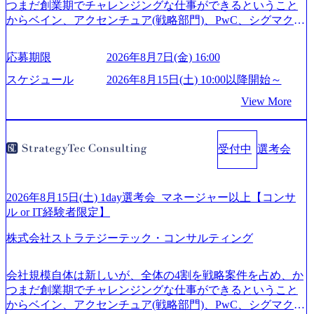
つまだ創業期でチャレンジングな仕事ができるということ
からベイン、アクセンチュア(戦略部門)、PwC、シグマクシ
ス、IBM、リッジラインズなど大手ファームからも優秀層
が続々ジョインするピュアな戦略を伸ばす新興ファーム。
応募期限
2026年8月7日(金) 16:00
事業会社機能へ携われる可能性※SaaSプロダクト、地方創
生、メディアなど リモート比率99%、福岡や北海道在中者
スケジュール
2026年8月15日(土) 10:00以降開始～
もいて働きやすい環境※コンサルクラスから 製造業、金融
View More
業、通信業界に強みがあり、ヘルスケアな業界は広げてい
く予定 インセンティブ支給という他社にはない制度 ワンプ
ール制を敷く、柔軟な組織 2026年8月15日(土) 10:00以降開
受付中
選考会
始～ 2026年8月7日(金) 16:00 ※枠が限られておりますので、
ご応募いただいてもご対応できない可能性がございます ※
弊社がコンサルタント未経験 or IT未経験と判断させていた
だいたご応募者様については、1dayではなく通常選考での
2026年8月15日(土) 1day選考会_マネージャー以上【コンサ
ご案内とさせていただきます ● 面接(1次・最終を一度の面
ル or IT経験者限定】
接で実施) ※面接終了しましたら、後日弊社担当者より結果
株式会社ストラテジーテック・コンサルティング
についてご連絡させていただきます。 ● 一日で最終面接ま
で完了する選考会となります 内定の判断がつかなかった場
合、後日面接や面談のお時間をいただく場合がございます
会社規模自体は新しいが、全体の4割を戦略案件を占め、か
● 面接、条件面談それぞれ最大1時間を想定しております ・
つまだ創業期でチャレンジングな仕事ができるということ
実施前日までに日程およびURLを共有させていただきます
からベイン、アクセンチュア(戦略部門)、PwC、シグマクシ