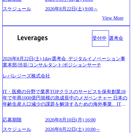
と幸いです ※1day選考会のご参加希望の方は、事前にGAB
貫して支援する総合系・IT系ファームである あらゆる産業
ボティクスソリューションを活用した事業戦略策定及び営
試験を受検いただきます(受験期限は1day選考会実施日の3日
において非常に良質な顧客基盤を築いており、Fortune Globa
スケジュール
2026年8月22日(土) 9:00～
業支援 ※その他新規事業や既存デジタルトランスフォーメ
前まで)。 ※ただし、30代以上のコンサルファーム経験3年
l 500社の80％以上の企業をクライアントとして抱えている
ーションの案件が多数 ● コンサルタント プロジェクトにお
View More
以上の方はGAB受検免除、書類選考のみ。 書類選考通過後
手掛けたプロジェクトは「ファーストリテイリングにおけ
ける個人のタスク管理及び遂行を担う。主な作業として
に、GAB試験に合格している方へ1day選考会当日のご案内
るグローバル化」「資生堂グループのDX化支援」「ヴィヴ
は、仮説検証からクライアント向け資料のドラフト作成、
をさせていただきます。 急速なグローバル化により既存事
ィアン・ウエストウッドの製品開発」など多岐にわたる コ
プロジェクトにおける課題/リスク管理などを担当。 ● シニ
業では成長戦略を描く事が困難になった大手企業をサポー
受付中
選考会
ンサルティング活動のみならず、2021年にはKDDIと合弁会
アコンサルタント プロジェクトメンバーとしてプロジェク
トするため、新規事業立案や既存事業のトランスフォーメ
社「ARISE analytics」を設立し、人工知能とデータアナリテ
トの一領域を担う。主な作業としては、As-Is分析、仮説構
ーション戦略を中心にコンサルティングサポートいたしま
ィクス技術で新たなイノベーションを創出する活動や、デ
築や施策立案、クライアントの上位層向けの報告資料・デ
す。 (1)既存または新規大手事業会社から依頼された「経営
ジタル人材育成の支援も盛んに行う 採用資料 (https://www.ac
2026年8月22日(土) 1day選考会_デジタルイノベーション事
ィスカッションペ ーパーの作成などを担当。 ● 裁量権 弊社
戦略」等のコンサルティング支援を行います。クライアン
centure.com/content/dam/accenture/final/accenture-com/document-
業本部/渋谷/コンサルタント/ポジションサーチ
は2019年11月に設立され、成長期といわれるフェーズにあ
トは各業界上位5社をターゲットとし、特にCXOクラスから
2/Accenture-Recruiting-Brochure.pdf#zoom=50) 女性の活躍につ
ります。 事業・組織を拡大していく時期のため、メンバー
「新規事業戦略」「既存事業のトランスフォーメーショ
レバレジーズ株式会社
いて (https://www.accenture.com/content/dam/accenture/final/caree
や組織がスケールしていく過程を体感できます。 また、希
ン」の依頼を多数いただいています。 (2)「SIerやPMO支援
rs/corporate/document/women-brochure.pdf#zoom=50) 社員発信
望者はパートナー以外でも大手役員の方へのセールスにも
を積極的に獲得しない」、弊社がプライムである「戦略」
のキャリアブログ (https://www.accenture.com/jp-ja/blogs/japan-
参加できる環境です。 自ら案件を取り、プロジェクト体制
IT・医療の分野で業界TOPクラスのサービスを保有創業18
案件をメインとしたコンサルティングを行います ＜プロジ
careers-blog) 江川社長が語る「105点経営」 (https://business.ni
を作っていくことも可能です。 ● 事業会社機能にも携われ
年で年商1000億円規模の急成長中のメガベンチャー 日本の
ェクト一部抜粋＞ ・海外事業(新規・既存)事業のビジネス
kkei.com/atcl/gen/19/00604/021600008/) 規模拡大で成功する理
る 弊社にはコンサルティング事業以外にもSaaSプロダク
年齢生産人口減少の課題を解決するための海外事業、IT事
モデル検討支援 ・金融領域におけるAIを活用した事業戦略
由【コンサル業界俯瞰マップ】 (https://diamond.jp/articles/-/34
ト・メディア・地方創生事業があるため、上記事業に携わ
業、医療・介護事業、若手キャリア、新規事業といった40
検討支援 ・新規ICT事業戦略策定支援 ・スマートシティ領
6218) 大手広告代理店出身者などマーケティングのトップ人
ることも可能です。コンサルタントとしての経験を活かし
以上の事業を展開する オールインハウスの組織体制をとっ
域における地域活性アプリ企画支援及び実行支援 ・ロボテ
材が集結するワケ (https://markezine.jp/article/detail/45446) エン
応募期限
2026年8月10日(月) 16:00
ながら自らプロダクト開発や自社の業務改善ができます。
ており社内で新しい事業開発などの人員調達できる 独立資
ィクスソリューションを活用した事業戦略策定及び営業支
ジニアからコンサルタントへ。会社に入って、何が変わっ
(希望者のみとなります) ● BIG4・アクセンチュアをはじめ
本経営をとっており、事業創造の自由度が高い https://storag
スケジュール
2026年8月22日(土) 10:00～
援 ※その他新規事業や既存デジタルトランスフォーメーシ
た？ (https://www.businessinsider.jp/post-288838) プラダ：ラグ