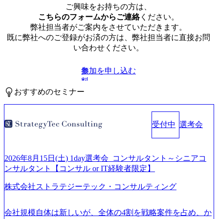
ご興味をお持ちの方は、
こちらのフォームからご連絡
ください。
弊社担当者がご案内をさせていただきます。
既に弊社へのご登録がお済の方は、弊社担当者に直接お問
い合わせください。
参加を申し込む
無
料
おすすめのセミナー
受付中
選考会
2026年8月15日(土) 1day選考会_コンサルタント～シニアコ
ンサルタント【コンサル or IT経験者限定】
株式会社ストラテジーテック・コンサルティング
会社規模自体は新しいが、全体の4割を戦略案件を占め、か