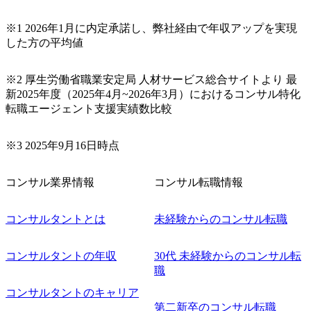
～テスト～リリース・リリース後対応まで一気通貫でご担
当いただきます。 参画当初はご経験に応じたフェーズから
※1 2026年1月に内定承諾し、弊社経由で年収アップを実現
ご担当いただき、当社の社員が業務面をサポートしつつ、
した方の平均値
徐々に対応範囲を広げていただきます。 ＜QAエンジニア＞
本質的な品質向上を目的とし、プロジェクトの上流(コンサ
ルティング領域)から参画いただきます。 課題選定から顧客
※2 厚生労働省職業安定局 人材サービス総合サイトより 最
への企画提案、そして実行までを一気通貫で支援していた
新2025年度（2025年4月~2026年3月）におけるコンサル特化
だきます。 アジャイル開発を通じて顧客の要望や提案を柔
転職エージェント支援実績数比較
軟に取り入れながら改善サイクルを回すため、ご自身の提
案がサービスに直接反映されやすく、高い貢献度を実感で
※3 2025年9月16日時点
きます。 ● 勤務地 東京都渋谷区渋谷3丁目6-7 渋谷金王タワ
ー 事業所内禁煙(入居する施設に喫煙専用室あり) ・就業規
則により就業時間内の喫煙を全面的に禁止 ・禁煙サポート
コンサル業界情報
コンサル転職情報
制度あり オンライン ● 必須要件 以下いずれかのご経験をお
持ちの方 ・システム・ソフトウェア開発経験3年以上 ・要
コンサルタントとは
未経験からのコンサル転職
件定義～基本設計など上流経験2年以上 ・PMO経験2年以上
● 歓迎要件 ・要件定義から詳細設計までのいずれかの上流
工程の経験 ・サブリーダー以上のマネジメント経験 ・お客
コンサルタントの年収
30代 未経験からのコンサル転
様との折衝経験、交渉経験 ・組織課題に対して主体的に業
職
務改善に取り組まれたご経験 ・アジャイル/スクラムへの興
コンサルタントのキャリア
味関心 ● 求める人物像 ・リーダーシップが取れる方/一人称
で主体的に動ける方 ・年齢にこだわらず、アドバイスを素
第二新卒のコンサル転職