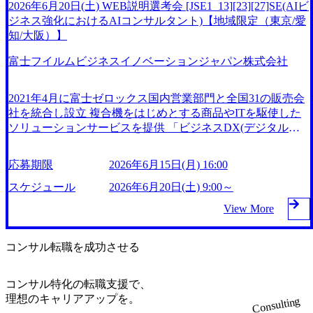
容や課題を理解し、課題解決に向けた最適ソリューション提
2026年6月20日(土) WEB説明選考会 [JSE1_13][23][27]SE(AIビ
案に向けて、要件定義からシステムやサービスの設計・構
ジネス強化におけるAIコンサルタント)【地域限定（東京/愛
築、導入、保守・運用を役割に応じて担当して頂きます。自
知/大阪）】
分が携わった仕事やシステムがお客様にどう活用され、働き
富士フイルムビジネスイノベーションジャパン株式会社
方を改善できたか、ダイレクトに味わえる業務です。 WEB
※詳細は、書類選考通過後にお知らせします ● 必須 ・業務
システムの開発、各種アプリケーションを利用したシステム
2021年4月に富士ゼロックス国内営業部門と全国31の販売会
構築の経験がある方 ・お客様とのコミュニケーションを前
社を統合し設立 複合機をはじめとする商品やITを駆使した
向きに推進できる方 ・普通自動車免許(勤務地によっては業
ソリューションサービスを提供 「ビジネスDX(デジタルト
務上、車の運転があります。) ● 歓迎 ・ローコードツール(ki
ランスフォーメーション)」をキャッチフレーズに、お客様
ntone、PowerPlatform、Salesforce等)の開発経験がある方 ・製
の働き方改革を推進し、生産性向上・業務品質向上に貢献し
応募期限
2026年6月15日(月) 16:00
造業向けシステム開発経験/工場設備/PLC/センターと連携し
ている 2026年6月20日(土) 9:00～17:00予定 ※時間帯について
た設備状態・生産進捗の見える化や予兆分析のシステム導
は確定し次第、ご連絡いたします。 ※参加可能な時間帯に
スケジュール
2026年6月20日(土) 9:00～
入、適切なツール/プログラミング言語/AIなどを選定して、
限りがある場合は、可能な限り調整をさせていただきますの
View More
データ分析できる方 ・公共分野向けシステム開発経験/公共
で、その旨ご連絡ください。 2026年6月15日(月) 16:00 ※定
入札に関わる業務経験/自治体など公共のお客様の業務プロ
員の関係で、上記期日よりも前に応募受付を終了させていた
セスに関する知見がある方 ・金融業界向けシステム開発経
だく可能性がございます ● 当日のプログラム ・企業・事業
コンサル転職を成功させる
験/金融業特有の品質指標・管理、ウォーターフォールプロ
概要説明 ・個別面接(1～2回) - 部門紹介・業務概要説明
セスの経験がある方 ・AIプロジェクトの進行管理および技
- 質疑応答 ※個別面接までに待ち時間が発生する場合、途中
術サポートの経験(生成AIまたは機械学習AI)/お客様の課題を
コンサル特化の転職支援で、
退出も可能です。 ※プログラムは予告なく変更となる場合
引き出して、業務プロセスへのAI活用を思考出来る方
理想のキャリアアップを。
Consulting
がございます。 ● 業務内容 ・AIコンサルタントとして、顧