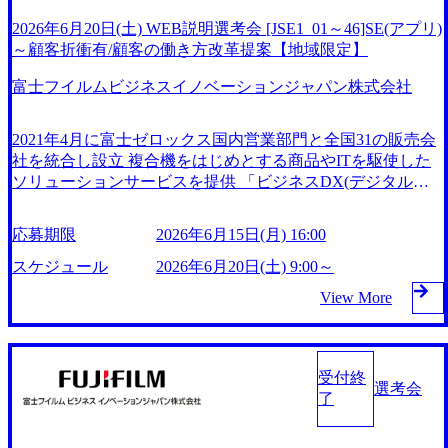
がございます。 ● 業務内容 中規模案件及び高難易度/大型プ
ロジェクトにおいて、構成する各領域の技術リーダー・メン
2026年6月20日(土) WEB説明選考会 [JSE1_01～46]SE(アプリ)
バー、社内のシステムエンジニアとの協働に留まらず、社外
～顧客折衝有/顧客の働き方改革提案【地域限定】
パートナー企業との連携・協業により、QCDをコントロー
富士フイルムビジネスイノベーションジャパン株式会社
ルしながら、プロジェクトリードして頂きます。 WEB ※詳
細は、書類選考通過後にお知らせします ● 必須 ・SEとして
PL、もしくはPM経験(PJT規模:期間3ヶ月以上、もしくは5人
2021年4月に富士ゼロックス国内営業部門と全国31の販売会
月以上のプロジェクトマネジメント) ・普通自動車免許(業務
社を統合し設立 複合機をはじめとする商品やITを駆使した
上、車の運転があります。) ● 歓迎 ・PMP、IMP資格保有者
ソリューションサービスを提供 「ビジネスDX(デジタルト
・AIプロジェクトの進行管理および技術サポートの経験(生
ランスフォーメーション)」をキャッチフレーズに、お客様
成AIまたは機械学習AI)/お客様の課題を引き出して、業務プ
の働き方改革を推進し、生産性向上・業務品質向上に貢献し
応募期限
2026年6月15日(月) 16:00
ロセスへのAI活用を思考出来る方 ・ネットワークおよびセ
ている 2026年6月20日(土) 9:00～17:00予定 ※時間帯について
キュリティ設計/構築経験がある方 ・製造業向けシステム開
は確定し次第、ご連絡いたします。 ※参加可能な時間帯に
スケジュール
2026年6月20日(土) 9:00～
発経験/工場設備/PLC/センターと連携した設備状態・生産進
限りがある場合は、可能な限り調整をさせていただきますの
View More
捗の見える化や予兆分析のシステム導入、適切なツール/プ
で、その旨ご連絡ください。 2026年6月15日(月) 16:00 ※定
ログラミング言語/AIなどを選定して、データ分析できる方
員の関係で、上記期日よりも前に応募受付を終了させていた
・公共分野向けシステム開発経験/公共入札に関わる業務経
だく可能性がございます ● 当日のプログラム ・企業・事業
験/自治体など公共のお客様の業務プロセスに関する知見が
概要説明 ・個別面接(1～2回) - 部門紹介・業務概要説明
受付終
ある方 ・金融業界向けシステム開発経験/金融業特有の品質
選考会
- 質疑応答 ※個別面接までに待ち時間が発生する場合、途中
了
指標・管理、ウォーターフォールプロセスの経験がある方
退出も可能です。 ※プログラムは予告なく変更となる場合
がございます。 ● 業務内容 営業と同行し、お客様の業務内