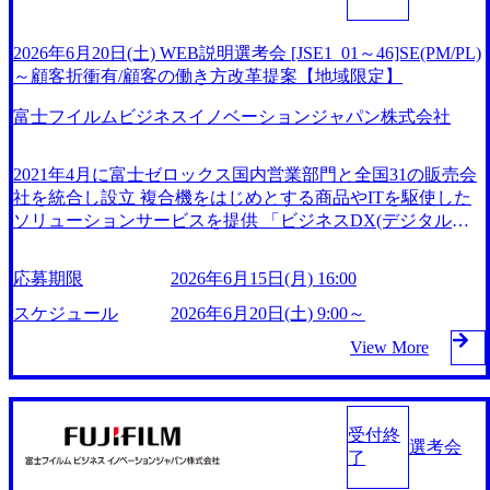
退出も可能です。 ※プログラムは予告なく変更となる場合
がございます。 ● 職務内容 ・SE職としてセキュリティを中
心としたインフラ領域のPJリード ・顧客ニーズに基づくソ
2026年6月20日(土) WEB説明選考会 [JSE1_01～46]SE(PM/PL)
リューションの選定や技術的な観点におけるフィジビリティ
～顧客折衝有/顧客の働き方改革提案【地域限定】
確認 ・案件における顧客提案から要件定義、設計構築、運
富士フイルムビジネスイノベーションジャパン株式会社
用迄の対応 (顧客対応の営業部門や業務ソリューションを担
当するSEと連携しながら、業務遂行いただきます) WEB ※
詳細は、書類選考通過後にお知らせします ● 必須 ※以下何
2021年4月に富士ゼロックス国内営業部門と全国31の販売会
れかに該当する方 ・SIerやコンサル会社にてセキュリティや
社を統合し設立 複合機をはじめとする商品やITを駆使した
インフラ案件に従事した経験がある方 ・ネットワークやサ
ソリューションサービスを提供 「ビジネスDX(デジタルト
ーバーに関わるエンジニア経験があり、セキュリティ領域へ
ランスフォーメーション)」をキャッチフレーズに、お客様
の興味関心がある方 ※今回セキュリティ案件を中心に担っ
の働き方改革を推進し、生産性向上・業務品質向上に貢献し
応募期限
2026年6月15日(月) 16:00
ていただく事になりますが、密接に関わるネットワークやそ
ている 2026年6月20日(土) 9:00～17:00予定 ※時間帯について
の他インフラ案件を対応する部門となり、セキュリティ領域
は確定し次第、ご連絡いたします。 ※参加可能な時間帯に
スケジュール
2026年6月20日(土) 9:00～
に知見・関心があるインフラエンジニアの方は歓迎致しま
限りがある場合は、可能な限り調整をさせていただきますの
View More
す。 ● 歓迎 ・セキュリティ案件において、顧客提案から要
で、その旨ご連絡ください。 2026年6月15日(月) 16:00 ※定
件定義等、上流工程の経験がある方 ・セキュリティソリュ
員の関係で、上記期日よりも前に応募受付を終了させていた
ーションにおける幅広い知見がある方 ・インフラ領域に関
だく可能性がございます ● 当日のプログラム ・企業・事業
わる資格保有者の方(ネットワークやセキュリティ関連等)
概要説明 ・個別面接(1～2回) - 部門紹介・業務概要説明
受付終
選考会
- 質疑応答 ※個別面接までに待ち時間が発生する場合、途中
了
退出も可能です。 ※プログラムは予告なく変更となる場合