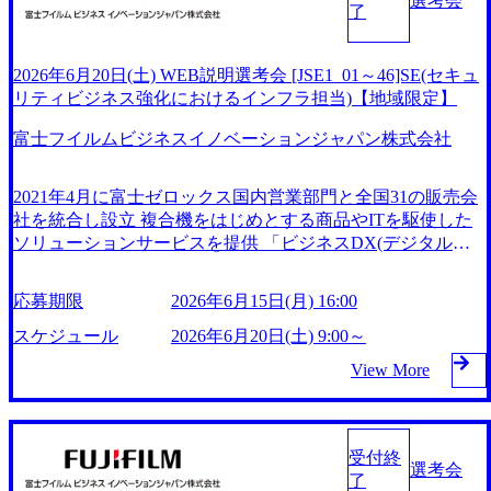
選考会
了
2026年6月20日(土) WEB説明選考会 [JSE1_01～46]SE(セキュ
リティビジネス強化におけるインフラ担当)【地域限定】
富士フイルムビジネスイノベーションジャパン株式会社
2021年4月に富士ゼロックス国内営業部門と全国31の販売会
社を統合し設立 複合機をはじめとする商品やITを駆使した
ソリューションサービスを提供 「ビジネスDX(デジタルト
ランスフォーメーション)」をキャッチフレーズに、お客様
の働き方改革を推進し、生産性向上・業務品質向上に貢献し
応募期限
2026年6月15日(月) 16:00
ている 2026年6月20日(土) 9:00～17:00予定 ※時間帯について
は確定し次第、ご連絡いたします。 ※参加可能な時間帯に
スケジュール
2026年6月20日(土) 9:00～
限りがある場合は、可能な限り調整をさせていただきますの
View More
で、その旨ご連絡ください。 2026年6月15日(月) 16:00 ※定
員の関係で、上記期日よりも前に応募受付を終了させていた
だく可能性がございます ● 当日のプログラム ・企業・事業
概要説明 ・個別面接(1～2回) - 部門紹介・業務概要説明
受付終
選考会
- 質疑応答 ※個別面接までに待ち時間が発生する場合、途中
了