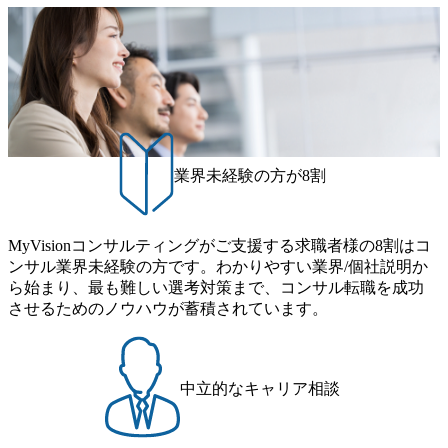
客業務を分析し、最適なAIソリューションの提案・プロジ
ェクト推進およびAIプロジェクトにおける案件獲得を担っ
ていただきます。 - AIプロジェクトにおけるコンサルテー
ション - 最適なAIソリューションの選定からお客さまプロ
ジェクト推進体制の確立および要件定義等の上流工程推進
- 各支社で対応できない高難度や大型プロジェクトの推進
支援 - 部門横断業務(事例共有会やユースケース提案、セ
ミナー対応他) ※プロジェクト毎に異なるフェーズで参画い
業界未経験の方が8割
ただく事となります。全国からの案件問い合わせが依頼があ
り、プロジェクト単位で参画をいただきます。 WEB ※詳細
は、書類選考通過後にお知らせします ● 必須 ※以下何れか
に該当するような方 ・SIerやコンサル会社にて顧客のAIプロ
MyVisionコンサルティングがご支援する求職者様の8割はコ
ジェクトに関わった経験がある方 ・SE、コンサルタント経
ンサル業界未経験の方です。わかりやすい業界/個社説明か
験があり、今後AI領域のコンサルティング案件に着手して
ら始まり、最も難しい選考対策まで、コンサル転職を成功
いきたい方 ※顧客対応の業界経験は問いません。当社は幅
させるためのノウハウが蓄積されています。
広い業界業種の顧客と接する機会がございます。業界の専門
性をお持ちの方でも、新しい業種にチャレンジしたいという
方は歓迎致します。 ● 歓迎要件 ・顧客業務分析からソリュ
ーション選定や設計・構築迄の一気通貫のPJ経験がある方
中立的なキャリア相談
・様々な業種業界のプロジェクトに参画経験がある方 ・AI
コンサルタントとして経験がある方 ・MS製品やAWS製品の