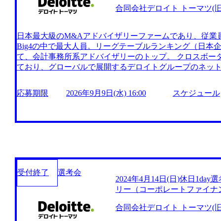
合同会社デロイト トーマツ(旧D
日本最大級のM&Aアドバイザリーファームであり、従業員数約
Big4の中で最大人員。リーグテーブルランキング（日本
て、会計事務所系アドバイザリーのトップ。 クロスボー
ており、グローバルで展開するデロイトグループのネッ
することが可能。 M&Aアドバイザリー以外にも企業再生
PPアドバイザリーなどでの大きな存在感を誇る。 圧倒
応募期限
2026年9月9日(水) 16:00
スケジュール
が豊富で、その分多くのナレッジが蓄積されている。M&A部
一インダストリーカットでの組織体制となっているため
とが可能となっている。 自社でのM&Aも積極的に行って
サービスの提供、AIを活用したM&A支援、ブランディン
広い新サービスを展開している。 ダイバーシティを推進
理職割合の引き上げなどを積極的に実施している。 ■デロ
介 https://youtu.be/JC_lfQqjr2M?si=5tokdwU9X1
パフォーマンスがしっかり評価されるため、自らの成長
受付終了
選考会
2024年4月14日(日)休日1d
保てる。 高度なスキルを持つ社員が集まり、技術力や知
リー（コーポレートファイナ
援が充実しており、エンジニアとしてキャリアを積む機会
制度も整備されており、長期的に安心して働ける環境が提供さ
合同会社デロイト トーマツ(旧D
日(土) 9:00頃～夕方頃まで ※候補者様によって異なる