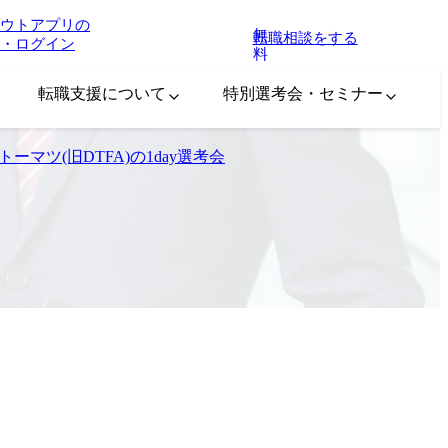
ウトアプリの
無
転職相談をする
・ログイン
料
転職支援について
特別選考会・セミナー
ーマツ(旧DTFA)の1day選考会