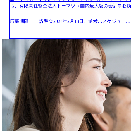
力(スピーキングは度胸も含めたコミュニケーション能力
ら、有限責任監査法人トーマツ（国内最大級の会計事務所
海外案件が非常に多いため、英語力のある方は非常に優位 ●ご
リー）とも連携してサービスを提供。 Digital部門のミ
ファーム 1.コンサルファームでの経験(戦略、ビジネス
で対応を迫られる企業に対して、オペレーション・テク
応募期限
説明会2024年2月13日、選考会
スケジュール
ティック問わず)(3年以上) 2.コンサルファームでの経験
向けて計画策定から実行まで迅速かつ柔軟に支援すること
2024年2月16日正午
クマネジメント、人事、組織、IT、危機対応広報等分野
に留まらずに、テクノロジーを活用した新規ビジネスの立ち上げ
ず)(3年以上) マネジャー以上での採用要件(例) 1.上記
高度な「Analytics」に基づく意思決定の支援など包括
験 2.上記コンサルファームでのマネジャー経験 ご経歴(例) :
当チームのミッションは、データサイエンスを駆使して
の会計監査、ないし、会計系・再生系コンサルファーム
価値を向上させることです。 様々な業界出身の多様なデ
ると非常に優位(3年以上) 2.金融機関でのM&A、再生
れるチームとなっており、社内の業界プロフェッショナ
専門性のある業務経験(3年以上) マネジャー以上での採用要
のビジネス課題をデータ分析にて解決します。 不正検知
会計系コンサルファームでのマネジャー経験 2.金融機関
測、口コミ分析、デジタルマーケティングなど幅広い領
以上)として経験 ご経歴(例) : 事業会社 1.事業企画・
れながら様々な分析手法を試し、新たな示唆を与える分析
理の実務経験(3年以上) 2.変革系のプロジェクトや小組織を
エンティストへ応募いただく方は、事前にコーディング
外勤務ないし海外での豊富な業務経験(3年以上) 4.製造業で
過後、メールにてテストURLを送信します エンジニア
ネジャー以上での採用要件(例) 1.上記業務を管理職(課長
職務内容を想定しています ・DX戦略、システム化ロード
(例) : ポテンシャル 1.金融機関、総合商社、グローバ
リジェンス、システムセパレート/インテグレーション支
ッショナルファームでの経験がなくとも成長意欲があり
ジェクト立上、マネジメント支援 ・クラウド、サイバー
る 2.海外案件が多いため、英語力があると優位(必須ではな
技術観点での助言 ・経営におけるデータ活用、機械学習
時：2024年2月15日(木) 19:00～20:00（オンライン） ・
と1day選考会の案内 ・日時：2024年2月23日(金) ・
ルディング17F 会議室)