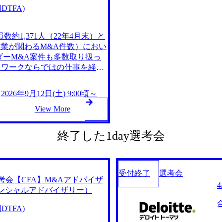
TFA)
1,371人（22年4月末）と
企業が関わるM&A件数）におい
ダーM&A案件も多数取り扱っ
トワークならではの仕事を経験
、フォレンジック、インフラ/P
的な人数規模を誇るため、案件数
2026年9月12日(土) 9:00頃～
門においてはBig4FASで唯
、幅広い業界に深く入り込むこ
View More
おり、M&Aプラットフォーム
グの観点からのM&Aなど、幅
終了した1day選考会
しており、働き方改革、女性管
イト トーマツ グループのご紹
DuB79v 成果主義を採用しており、個々の
に対するモチベーションが高く
受付終了
選考会
ay選考会【CFA】M&Aアドバイザ
識を深めるための研修や資格支
ンシャルアドバイザリー）
が豊富。 福利厚生や健康管理
れている。 2026年9月12
TFA)
、詳細は別途ご案内いたします。