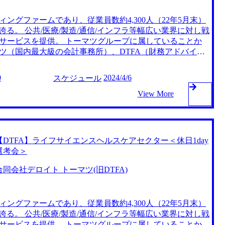
ングファームであり、従業員数約4,300人（22年5月末）
誇る。 公共/医療/製造/通信/インフラ等幅広い業界に対し戦
サービスを提供。 トーマツグループに属していることか
ツ（国内最大級の会計事務所）、DTFA（財務アドバイザ
提供。 一次面接⇒通過者のみ二次面接を1dayにて実施い
もに説明会は実施しない方針。 ※詳細なタイムラインは現在
0
2024/4/6
スケジュール
前日頃に追ってご連絡予定です。 面接・説明会いずれもZ
。 午前：一次面接(開始時間等は事前にご案内) 午後：二次
View More
後に直接ご本人にご案内) 上記のようなスケジュールを予定
2回の面接を予定しております。 MM T&R ＜休日1day選
ドバイザリー ＜休日1day選考会＞【T&R】事業再生系アド
【DTFA】ライフサイエンスヘルスケアセクター＜休日1day
選考会＞
合同会社デロイト トーマツ(旧DTFA)
ングファームであり、従業員数約4,300人（22年5月末）
誇る。 公共/医療/製造/通信/インフラ等幅広い業界に対し戦
サービスを提供。 トーマツグループに属していることか