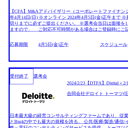
2026年9月9日(水) 16:00 対象部門 : T&R(大規模再生/
像 1.マインドセット・キャリア志向 ①今後のインフレ
【CFA】M&Aアドバイザリー（コーポレートファイナンシ
因して今後の業務拡大が見込まれている領域であり、高い
年4月14日(日) ※オンライン 2024年4月5日(金)正午ま
イアントを深刻な危機から早期に脱却させ、常態に回復
切りまでに必ずご提出ください。 ※選考会当日は面接を1
いるため、業務への高いコミットメントができる ③評論
ますので、 ご対応不可時間がある場合はご登録時にご記
飛び込んでハンズオンで入り、心情的にもクライアント
合、個別に調整する場合がございます 面接回数は候補者
できる ④ベンチャー的な環境を楽しめる方、状況やタス
出しまでを視野に入れております。 ※午前中1次面接で
高い方 ⑤伝統的なFAS業務、コンサル業務では物足りな
応募期限
4月5日(金)正午
スケジュール
て２次面接/最終想定を実施いたします。 ※3次面接実施
の高いグローバル大企業の案件に関わりたい ⑦海外法人
可能性もございます。
込んでプロフェッショナル業務を提供する仕事がしたい ⑧事
営職を希望ながら、単身での転職にリスクを感じている
経験とコンサルタントとしての経験の二兎を追いたい 2.ス
務(財務分析、計画策定、資金繰り、ストラクチャリング等
受付終了
選考会
スト削減、構造改革、人員削減等)のどちらか、または両
2024/2/23【DTFA】Digital
系コンサルファームにおけるコンサルティング経験を有
べく戦略プロジェクトやコーポレートファイナンスの領域
合同会社デロイト トーマツ(旧D
以上)プロジェクトマネージャーとして提案からデリバリ
ため、仮説構築、プロジェクトマネジメント、ドキュメ
ントを有している ④(シニアマネジャー以上)クライアン
が多いため、エグゼクティブとのコミュニケーション能力
日本最大級の経営コンサルティングファームであり、従業員数
ームアップ、デロイト・グローバルネットワークの活用
とBig4の中でも最大の規模を誇る。 公共/医療/製造/通
的なソリューションを提供できる(“プロデューサー”的資質
略～実行のコンサルティングサービスを提供。 トーマツ