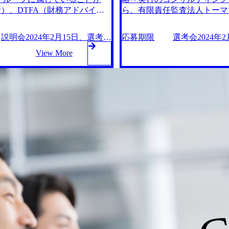
のある方)。必須ではないが、
）、DTFA（財務アドバイザ
ら、有限責任監査法人トーマ
経歴 ご経歴(例) : コンサル
ッションは、社会の不確実性の中
リー）とも連携してサービス
系、再生系、総合系等。大手、ブ
ノロジーの側面で、問題解決に
向けアドバイザリー 【LSH
説明会2024年2月15日、選考会
応募期限
選考会2024年2
(生産、業務、コスト削減、リス
です。 支援領域も「M&A」
ンシャルアドバイザリー ※配属サー
2024年2月23日
問わず。大手、ブティック問わ
などの「Consulting」や
View More
想定 ◆日時：2024年2月1
コンサルファームでのマネジャー経
的なサービスを提供しています。
異なりますが、内定出しまで
 財務(金融/会計) 1.監査法人で
プロフェッショナルサービスの
た方は同日内に続けて２次面
での経験。特に再生の経験があ
ータサイエンティストで構成さ
合は別日で再調整の可能性も
、プロファイ、審査、企業調査等の
ルと連携しながらクライアント
でも、選考会だけの参加も可能で
件(例) 1.監査法人、ないし、
、商圏分析、顧客分析、将来予
職務経歴書は応募締め切りま
で上記業務を管理職(課長クラス
域において、多様なデータに触
度行う可能性がございますの
経営企画・経理・財務・関係会社管
を提供します。 ※データサイ
さい。
リードした経験(3年以上) 3.海
テストが必要です。書類選考通
の改善活動の経験(3年以上) マ
のポジションでは具体的に以下の
クラス以上)として経験 ご経歴
マップ作成支援 ・ITデューデ
ル大企業に勤務しており、プロフェ
援 ・パートナーズリンク、プロ
C
、各種プロジェクトの経験があ
セキュリティ、AI等を含む各種
い)
モデル導入、運用支援 等 ・日
内容：Digitalポジションの詳細
場所：弊社オフィス(丸の内二重橋ビ