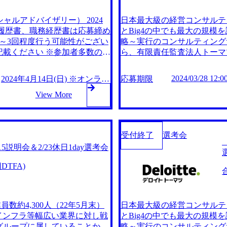
クロスボーダー) 原則対面実施 ●人物
懸念、ビジネス構造の転換等に起
ャルアドバイザリー） 2024
日本最大級の経営コンサルティ
挑戦意欲を持っている ②クラ
で ※履歴書、職務経歴書は応募締め
とBig4の中でも最大の規模を
させることをミッションとして
～3回程度行う可能性がござい
略～実行のコンサルティング
家的分析にとどまらず、現場に
載ください ※参加者多数の場
ら、有限責任監査法人トーマ
に寄り添い、泥臭く実行を支援
様によって異なりますが、内定
リー）とも連携してサービスを
クの変化に強くストレス耐性が
合格となった方は同日内に続け
たします。 ※事前/当日と
くなっている ⑥社会的な注目度
2024/03/28 12:0
2024年4月14日(日) ※オンライ
応募期限
となった場合は別日で再調整の
精査中となります。 選考会
、海外メンバーファームを巻き
ン
View More
oom実施を予定しております
業法人のCEO/CFO等の経
面接(開始時間等は一次面接
。上記のような経営職としての
しております。 ※当日は1回～
キルセット(概括) ①財務系業
考会＞【T&R】事業再生系ア
)、事業系業務(戦略策定、コ
受付終了
選考会
バイザリー (DX人材)
方に強み・経験がある ②総合
＜2/15説明会＆2/23休日1day選考会
しており、カバー領域を広げる
に関心がある ③(マネジャー
TFA)
ーまでをリードする場面が多い
ンテーションに高いコミットメ
トのC-クラス層と対話する局面
がある ⑤多様な人材によるチ
約4,300人（22年5月末）
日本最大級の経営コンサルティ
を通じ、様々な難局に対し統合
信/インフラ等幅広い業界に対し戦
とBig4の中でも最大の規模を
) ⑥英語コミュニケーション
グループに属していることか
略～実行のコンサルティング