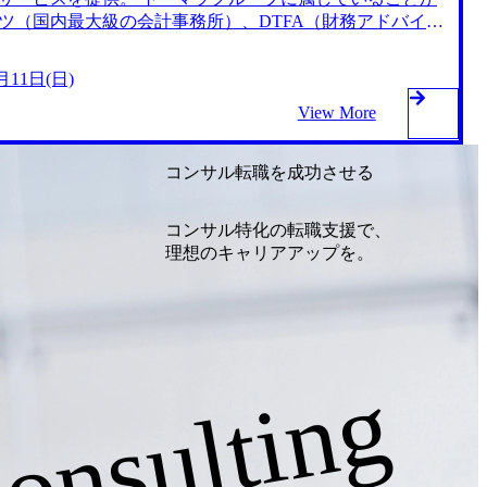
ツ（国内最大級の会計事務所）、DTFA（財務アドバイザ
を提供。 【LSHC】ライフサイエンスヘルスケアセクター
C_CFA】ライフサイエンスヘルスケアセクター向けファイナ
月11日(日)
ビスラインは、Transaction、V&M、CFA、Strategyを
8日(日) ※オンライン ◆内容：面接回数は候補者様によって
View More
を視野に入れております。 ※午前中1次面接で合格となっ
接/最終想定を実施いたします。 ※3次面接実施となった場
コンサル転職を成功させる
ございます。 ※オンライン説明会に参加できなかった場合
す。 ◆申込期限：2024年2月11日(日) まで ※履歴書、
でに必ずご提出ください。 ※選考会当日は面接を1～3回程
コンサル特化の転職支援で、
で、 ご対応不可時間がある場合はご登録時にご記載くだ
理想のキャリアアップを。
onsulting