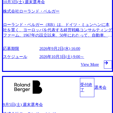
10月3日(土) 週末選考会
株式会社ローランド・ベルガー
ローランド・ベルガー（RB）は、ドイツ・ミュンヘンに本
社を置く、ヨーロッパを代表する経営戦略コンサルティング
ファーム。1967年の設立以来、50年にわたって、自動車、消
費財、流通、化学、機械、医薬品などの製造業、そして、金
融、情報通信、航空・運輸などのサービス業など幅広い業界
応募期限
2026年9月2日(水) 16:00
のクライアントに対する数多くのコンサルティング実績を残
してきた。 現在では、世界50ヵ所以上のオフィスを展開、2,
スケジュール
2026年10月3日(土) 9:00～
400人を超えるスタッフを擁し（2021年6月現在）、グローバ
View More
ルな視点でのコンサルティングサービスを提供している。
東京オフィスは、1991年に設立され、以来、アジア地域の成
長の牽引力となってきた。特に現会長である遠藤功氏が社長
として就任した2000年以降、「動く戦略」を追求したコンサ
受付終
選考会
ルティングは多くのクライアントから高い評価を獲得し、こ
了
れまで著しい成長を遂げ、組織も約110名規模にまで拡大。
日本国内における各種産業向けのコンサルティングサービス
に加え、シンガポール、中国、インドネシアにジャパンデス
9月5日(土) 週末選考会
クを設置し、海外展開を加速する日系企業をサポートしてい