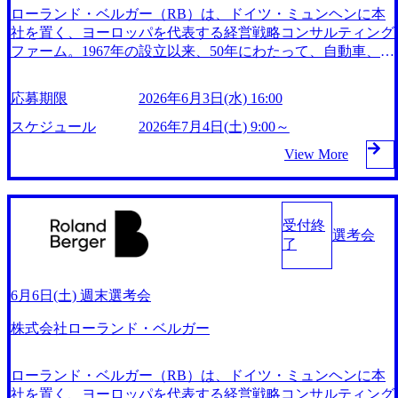
ングを表現するワードが数多く生み出されていることも、戦
ローランド・ベルガー（RB）は、ドイツ・ミュンヘンに本
略ファームの中でのその独自性と際立った特徴の表れであろ
社を置く、ヨーロッパを代表する経営戦略コンサルティング
う。 また、短期的な企業価値向上・株主価値向上ではなく
ファーム。1967年の設立以来、50年にわたって、自動車、消
長期的な視点での成長を志向する事、経営学のセオリーに偏
費財、流通、化学、機械、医薬品などの製造業、そして、金
ったトップダウンアプローチを採るのではなく企業の文化・
融、情報通信、航空・運輸などのサービス業など幅広い業界
応募期限
2026年6月3日(水) 16:00
社員の意思を尊重する事、アントレプレナーシップを尊重す
のクライアントに対する数多くのコンサルティング実績を残
る企業文化などが挙げられる。 近年では最先端技術を擁す
してきた。 現在では、世界50ヵ所以上のオフィスを展開、2,
スケジュール
2026年7月4日(土) 9:00～
る企業との提携・協業も多く、第一線で活躍するプレイヤー
400人を超えるスタッフを擁し（2021年6月現在）、グローバ
View More
たちと知識、経験、企業家的視点をコンサルティング能力と
ルな視点でのコンサルティングサービスを提供している。
融合させ、卓越した成果を追求している。 2026年9月5日(土)
東京オフィスは、1991年に設立され、以来、アジア地域の成
9:00～18:00 2026年8月5日(水) 16:00 平日お忙しい候補者様に
長の牽引力となってきた。特に現会長である遠藤功氏が社長
とってまとめて面接をお受けいただける機会となります。
として就任した2000年以降、「動く戦略」を追求したコンサ
受付終
屋内禁煙(屋内喫煙所あり)
選考会
ルティングは多くのクライアントから高い評価を獲得し、こ
了
れまで著しい成長を遂げ、組織も約110名規模にまで拡大。
日本国内における各種産業向けのコンサルティングサービス
に加え、シンガポール、中国、インドネシアにジャパンデス
6月6日(土) 週末選考会
クを設置し、海外展開を加速する日系企業をサポートしてい
株式会社ローランド・ベルガー
る。 「現場感」「手触り感」「膝詰めの議論」「クライア
ントの腹落ち」…などローランド・ベルガーのコンサルティ
ングを表現するワードが数多く生み出されていることも、戦
ローランド・ベルガー（RB）は、ドイツ・ミュンヘンに本
略ファームの中でのその独自性と際立った特徴の表れであろ
社を置く、ヨーロッパを代表する経営戦略コンサルティング