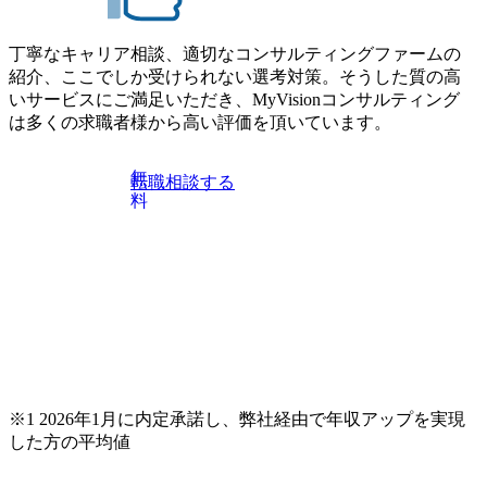
丁寧なキャリア相談、適切なコンサルティングファームの
紹介、ここでしか受けられない選考対策。そうした質の高
いサービスにご満足いただき、MyVisionコンサルティング
は多くの求職者様から高い評価を頂いています。
無
転職相談する
料
※1 2026年1月に内定承諾し、弊社経由で年収アップを実現
した方の平均値