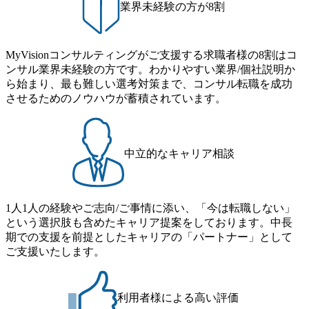
業界未経験の方が8割
ったトップダウンアプローチを採るのではなく企業の文化・
社員の意思を尊重する事、アントレプレナーシップを尊重す
る企業文化などが挙げられる。 近年では最先端技術を擁す
る企業との提携・協業も多く、第一線で活躍するプレイヤー
MyVisionコンサルティングがご支援する求職者様の8割はコ
たちと知識、経験、企業家的視点をコンサルティング能力と
ンサル業界未経験の方です。わかりやすい業界/個社説明か
融合させ、卓越した成果を追求している。 2026年6月6日(土)
ら始まり、最も難しい選考対策まで、コンサル転職を成功
9:00～18:00 2026年4月28日(火) 16:00 平日お忙しい候補者様
させるためのノウハウが蓄積されています。
にとってまとめて面接をお受けいただける機会となります。
中立的なキャリア相談
1人1人の経験やご志向/ご事情に添い、「今は転職しない」
という選択肢も含めたキャリア提案をしております。中長
期での支援を前提としたキャリアの「パートナー」として
ご支援いたします。
利用者様による高い評価