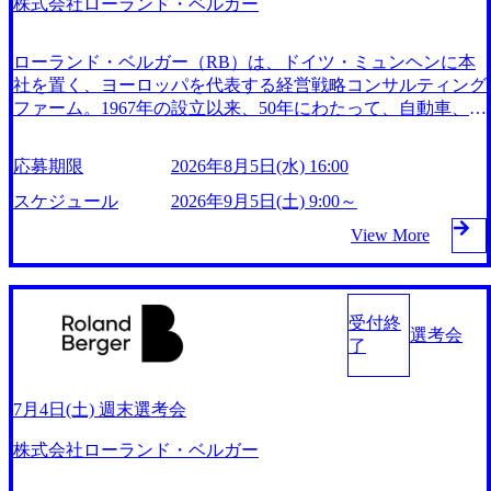
株式会社ローランド・ベルガー
る。 「現場感」「手触り感」「膝詰めの議論」「クライア
ントの腹落ち」…などローランド・ベルガーのコンサルティ
ングを表現するワードが数多く生み出されていることも、戦
ローランド・ベルガー（RB）は、ドイツ・ミュンヘンに本
略ファームの中でのその独自性と際立った特徴の表れであろ
社を置く、ヨーロッパを代表する経営戦略コンサルティング
う。 また、短期的な企業価値向上・株主価値向上ではなく
ファーム。1967年の設立以来、50年にわたって、自動車、消
長期的な視点での成長を志向する事、経営学のセオリーに偏
費財、流通、化学、機械、医薬品などの製造業、そして、金
ったトップダウンアプローチを採るのではなく企業の文化・
融、情報通信、航空・運輸などのサービス業など幅広い業界
応募期限
2026年8月5日(水) 16:00
社員の意思を尊重する事、アントレプレナーシップを尊重す
のクライアントに対する数多くのコンサルティング実績を残
る企業文化などが挙げられる。 近年では最先端技術を擁す
してきた。 現在では、世界50ヵ所以上のオフィスを展開、2,
スケジュール
2026年9月5日(土) 9:00～
る企業との提携・協業も多く、第一線で活躍するプレイヤー
400人を超えるスタッフを擁し（2021年6月現在）、グローバ
View More
たちと知識、経験、企業家的視点をコンサルティング能力と
ルな視点でのコンサルティングサービスを提供している。
融合させ、卓越した成果を追求している。 2026年10月3日
東京オフィスは、1991年に設立され、以来、アジア地域の成
(土) 9:00～18:00 2026年9月2日(水) 16:00 平日お忙しい候補者
長の牽引力となってきた。特に現会長である遠藤功氏が社長
様にとってまとめて面接をお受けいただける機会となりま
として就任した2000年以降、「動く戦略」を追求したコンサ
受付終
す。 屋内禁煙(屋内喫煙所あり)
選考会
ルティングは多くのクライアントから高い評価を獲得し、こ
了
れまで著しい成長を遂げ、組織も約110名規模にまで拡大。
日本国内における各種産業向けのコンサルティングサービス
に加え、シンガポール、中国、インドネシアにジャパンデス
7月4日(土) 週末選考会
クを設置し、海外展開を加速する日系企業をサポートしてい
株式会社ローランド・ベルガー
る。 「現場感」「手触り感」「膝詰めの議論」「クライア
ントの腹落ち」…などローランド・ベルガーのコンサルティ