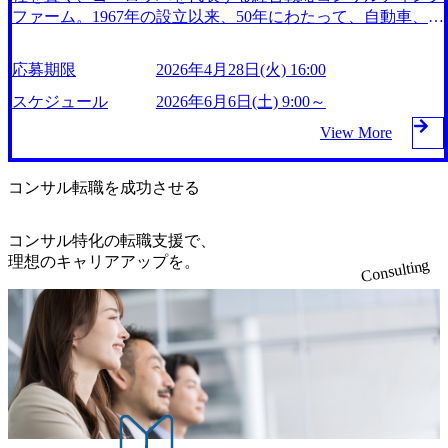
う。 また、短期的な企業価値向上・株主価値向上ではなく
ファーム。1967年の設立以来、50年にわたって、自動車、消
長期的な視点での成長を志向する事、経営学のセオリーに偏
費財、流通、化学、機械、医薬品などの製造業、そして、金
ったトップダウンアプローチを採るのではなく企業の文化・
融、情報通信、航空・運輸などのサービス業など幅広い業界
応募期限
2026年4月28日(火) 16:00
社員の意思を尊重する事、アントレプレナーシップを尊重す
のクライアントに対する数多くのコンサルティング実績を残
る企業文化などが挙げられる。 近年では最先端技術を擁す
してきた。 現在では、世界50ヵ所以上のオフィスを展開、2,
スケジュール
2026年6月6日(土) 9:00～
る企業との提携・協業も多く、第一線で活躍するプレイヤー
400人を超えるスタッフを擁し（2021年6月現在）、グローバ
View More
たちと知識、経験、企業家的視点をコンサルティング能力と
ルな視点でのコンサルティングサービスを提供している。
融合させ、卓越した成果を追求している。 2026年7月4日(土)
東京オフィスは、1991年に設立され、以来、アジア地域の成
9:00～18:00 2026年6月3日(水) 16:00 平日お忙しい候補者様に
長の牽引力となってきた。特に現会長である遠藤功氏が社長
コンサル転職を成功させる
とってまとめて面接をお受けいただける機会となります。
として就任した2000年以降、「動く戦略」を追求したコンサ
屋内禁煙(屋内喫煙所あり)
ルティングは多くのクライアントから高い評価を獲得し、こ
コンサル特化の転職支援で、
れまで著しい成長を遂げ、組織も約110名規模にまで拡大。
理想のキャリアアップを。
Consulting
日本国内における各種産業向けのコンサルティングサービス
に加え、シンガポール、中国、インドネシアにジャパンデス
クを設置し、海外展開を加速する日系企業をサポートしてい
る。 「現場感」「手触り感」「膝詰めの議論」「クライア
ントの腹落ち」…などローランド・ベルガーのコンサルティ
ングを表現するワードが数多く生み出されていることも、戦
略ファームの中でのその独自性と際立った特徴の表れであろ
う。 また、短期的な企業価値向上・株主価値向上ではなく
長期的な視点での成長を志向する事、経営学のセオリーに偏