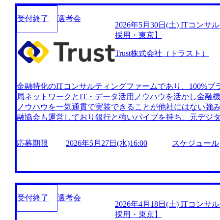
受付終了
選考会
2026年5月30日(土) ITコ
採用・東京】
Trust株式会社（トラスト）
金融特化のITコンサルティングファームであり、100%プ
局ネットワークとIT・データ活用ノウハウを活かし金融
ノウハウを一気通貫で実装できることが他社にはない強み
融協会も運営しており銀行と強いパイプを持ち、元デジ
ションも豊富 『生成AI×モダナイゼーション』が中心(
れており、有識者は高齢化で不足。Trustの生成AIソリ
応募期限
2026年5月27日(水)16:00
スケジュール
をつくってくれるので有識者がいなくても効率よくシステ
関の生成AI利用事例は業務効率化程度で、ITプロジェク
期的である ※モダナイゼーション・・・古いシステムの更改・入れ替え https://storage.go
ogleapis.com/our-vision-production.appspot.com/public/image
40a-bf6e-98950953fd9b_911x318.webp 大手証
受付終了
選考会
る金融データ分析専門家としての分析伴走支援、プログラ
2026年4月18日(土) ITコ
支援 大手ネット銀行のデータ活用推進CoE組織における
採用・東京】
支援、LLM活用推進支援 大手カード会社の与信モデル構