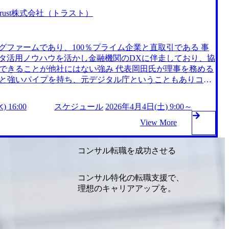
援 大手金融HDにおけるSnowflake導入、活用支援 金融向けto
Trust株式会社（トラスト）
nP:2025年の壁という社会問題を解決するための自社プロダク
等の事務作業のDXを行う自社プロダクト)を実施 スクラムチー
活用した開発がメイン Trust株式会社 note (https://note.
グファームであり、100％プライム企業と直取引である 事
/) 日本経済新聞社主催『GenAI/SUM』の「活躍が期待されるAIスタート
ータ活用ノウハウを活かし金融機関のDXに伴走しており、協
xsum.jp/gai/startup.html) CEOの岡田 拓郎氏が金融ジャーナル
できることが他社にはない強み 代表岡田氏が理事を務める
e.com/thefinancial_j/n/n91e85b6f8ec7) CEOの岡田拓郎氏が
と強いパイプを持ち、元デジタル庁ということもありコネ
ペ開催について掲載 (https://www.nikkinonline.co
×モダナイゼーション』が中心（古いシステムには古い言語が
Trustは、皆のパーパス(目的/存在意義/夢)を実現する場所～ 同社は、
で不足。Trustの生成AIソリューションがコード解析し設
ーパス(目的/存在意義/夢)を実現できる場所にしたい、人
 16:00
スケジュール
2026年4月4日(土) 9:00～
識者がいなくても効率よくシステム更改可能。） 現在の金
指しています。 ”専門性” ”天職”を持った一人一人が、 ”情
務効率化程度で、ITプロジェクトに生成AIを活用する事例
View More
金融を「レガシーからデータへ」変革する”ミッション”を成
一人一人のパーパス(目的/存在意義/夢)を実現する! リモー
oduction.appspot.com/public/images/20250312173909_931f1455-c2
となっており、労働時間は7時間45分(休憩1時間)である 服
コンサル転職を成功させる
3fd9b_911x318.webp 大手証券会社での全社AI人材育成プログラムに
子供を育てながら働いており、社員も多くが子供を持つメン
としての分析伴走支援、プログラム全体の改善支援、全体
お子さまがいても問題なく働けるよう在宅勤務やシフト勤
データ活用推進CoE組織における全体PMO、資産運用モデル
コンサル特化の転職支援で、
各種サポート制度が充実 2026年5月16日(土) 9:00 ～
援 大手カード会社の与信モデル構築支援 大手資産運用会社
理想のキャリアアップを。
6年5月13(水) 16:00 当社にご興味をお持ちの方を対象に” 1D
活用支援 大手金融HDにおけるSnowflake導入、活用支援 金融向
ます。平日は転職活動の時間が取りにくい方や、短期間で選考
TLanP：2025年の壁という社会問題を解決するための自社プロ
 当日は面接官が当社Trustについて丁寧にご説明します。
銀行等の事務作業のDXを行う自社プロダクト）を実施 スク
ております! ●面接時間 面接(一回・60分)を想定。 1日
Pythonを活用した開発がメイン Trust株式会社 note (h