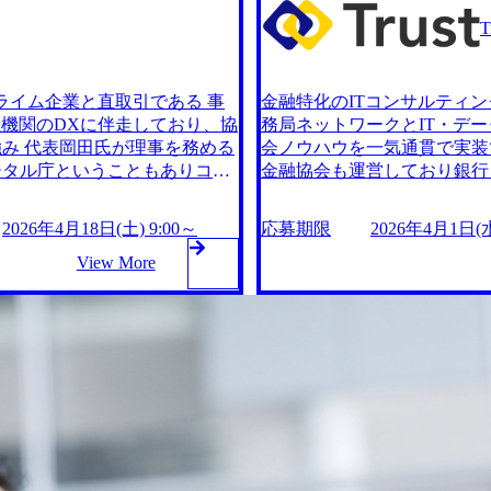
lake導入、活用支援 金融向けto
けるSnowflake推進、活用支
題を解決するための自社プロダク
B AIプロダクト開発(TLa
プロダクト)を実施 スクラムチー
ト、GenGA:資産管理銀行
社 note (https://note.
ムでプロダクト開発を推進 Pythonを
ライム企業と直取引である 事
金融特化のITコンサルティン
SUM』の「活躍が期待されるAIスタート
trust-partner.co.jp
融機関のDXに伴走しており、協
務局ネットワークとIT・デ
ml) CEOの岡田 拓郎氏が金融ジャーナル
アップ」に選定 (https://www.
み 代表岡田氏が理事を務める
会ノウハウを一気通貫で実装
1e85b6f8ec7) CEOの岡田拓郎氏が
社の「note」に掲載 (https://not
ジタル庁ということもありコネ
金融協会も運営しており銀行
www.nikkinonline.co
「ニッキン」にAI人材育成を目指すコン
（古いシステムには古い言語が
クションも豊富 『生成AI
在意義/夢)を実現する場所～ 同社は、
m/article/243470) ～
ソリューションがコード解析し設
使われており、有識者は高齢化
)を実現できる場所にしたい、人
働く一人一人が自身の人生のパ
2026年4月18日(土) 9:00～
応募期限
2026年4月1日(水)
ステム更改可能。） 現在の金
計書をつくってくれるので有
職”を持った一人一人が、 ”情
生を託せる(Trust)会社を目
ェクトに生成AIを活用する事例
View More
融機関の生成AI利用事例は業
」変革する”ミッション”を成
熱”を仲間同士で燃やし、 
は画期的である ※モダナイゼーション・・・古いシステムの更改・入れ替え https://storag
在意義/夢)を実現する! リモー
し遂げる! 会社の成長と共に、
mages/20250312173909_931f1455-c2
e.googleapis.com/our-vision-pr
間45分(休憩1時間)である 服
ト率50% フレックスタイム制
手証券会社での全社AI人材育成プログラムに
f4-440a-bf6e-9895095
、社員も多くが子供を持つメン
装・髪型自由 経営陣全員が
ログラム全体の改善支援、全体
おける金融データ分析専門家
働けるよう在宅勤務やシフト勤
バーであることから、小さな
ける全体PMO、資産運用モデル
PMO支援 大手ネット銀行の
6年5月30日(土)9:00 ～
務、ベビーシッター利用補助などの
ル構築支援 大手資産運用会社
構築支援、LLM活用推進支
 当社にご興味をお持ちの方を対象に”
最長18:00の間で実施予定 202
owflake導入、活用支援 金融向
におけるSnowflake推進、
間が取りにくい方や、短期間で選
ay選考会 ”を開催いたし
う社会問題を解決するための自社プロ
けtoB AIプロダクト開発（
stについて丁寧にご説明しま
を進めたい方におすすめです。
う自社プロダクト）を実施 スク
ダクト、GenGA：資産管理
間 面接(一回・60分)を想定。
皆さまのご参加を心よりお待ちし
 Trust株式会社 note (h
ラムチームでプロダクト開発を推進 