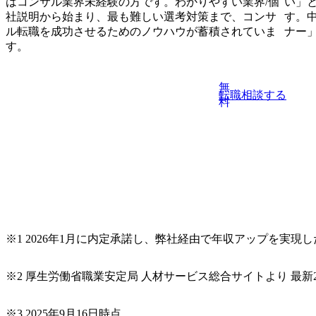
はコンサル業界未経験の方です。わかりやすい業界/個
い」
Lよりご入室ください。 ●補足事項 ・応募後に書類を確
社説明から始まり、最も難しい選考対策まで、コンサ
す。
だく時間を改めてご案内いたします。 ・お申込みいただ
ル転職を成功させるためのノウハウが蓄積されていま
ナー
合は、必ず事前にご連絡ください。 ・本イベントを待た
す。
は、お申し付けください。 ・入社時期は柔軟に調整可能
ます。 ●必須要件 ＜マインド＞ 〇:成長意欲 (×:現状維持、安定志向) 〇:新しいことに対
しても意欲的に取り組む(×:現状出来ないことは受け付けな
無
転職相談する
致する方)＞ ・開発経験をお持ちの方(基盤系システムもし
料
ルティングファームまたはシステム会社または事業会社シ
定/要件定義などの上流工程の経験者 ・コンサルティン
たは事業会社システム企画部門出身 ・システム会社出身
まえた上流SEからシステムコンサル経験者 ・事業会社
ITガバナンス/IT中長期計画/構想策定など従事経験者 ・
およびPM経験者 ・DX/データ活用実現に向けて、強い意
強い興味がある方
※1 2026年1月に内定承諾し、弊社経由で年収アップを実現
※2 厚生労働省職業安定局 人材サービス総合サイトより 最新2
※3 2025年9月16日時点