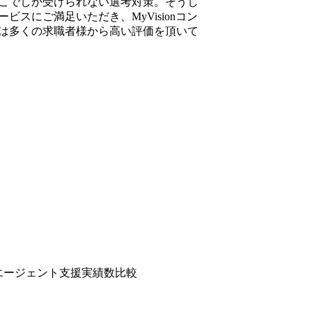
こでしか受けられない選考対策。そうし
事項 ・応募後に書類を確認し、書類通過者には参加いただく
ビスにご満足いただき、MyVisionコン
す。 ・お申込みいただいた後、参加できなくなった場合
は多くの求職者様から高い評価を頂いて
い。 ・本イベントを待たずに選考へ応募されたい場合は、
社時期は柔軟に調整可能です。 原則対面での実施となりま
し
状出来ないことは受け付けない) ＜経験(以下いずれかに合致
ちの方(基盤系システムもしくは業務系システム) ・コンサル
テム会社または事業会社システム企画部門出身 ・構想策定/
験者 ・コンサルティングファームまたはシステム会社また
出身 ・システム会社出身の場合、システム開発経験を踏ま
サル経験者 ・事業会社の場合、システム企画部門としてIT
構想策定など従事経験者 ・DX/データ活用関連の案件経験者お
タ活用実現に向けて、強い意志がある方 ・新規事業企画に強
転職エージェント支援実績数比較