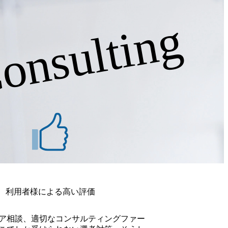
会です。 ●選考フロー ・書類選考 ・面接(一回) ・内定
ner.co.jp/) 日本経済新聞社主催『GenAI/SUM』の「活躍が期待されるAI
●当日の流れ ・オフィスにご到着されましたら、1階インター
onsulting
www.xsum.jp/gai/startup.html) CEOの岡田 拓郎氏が金融ジ
い。担当者がご案内いたします。 ・オンラインでのご参加
/note.com/thefinancial_j/n/n91e85b6f8ec7) CEOの岡田拓
したら、事前にお送りする面接用URLよりご入室くださ
目指すコンペ開催について掲載 (https://www.nikkinonl
に書類を確認し、書類通過者には参加いただく時間を改めてご
470) ～Trustは、皆のパーパス（目的/存在意義/夢）を実現する場所～ 同
みいただいた後、参加できなくなった場合は、必ず事前にご
人生のパーパス（目的／存在意義／夢）を実現できる場所
トを待たずに選考へ応募されたい場合は、お申し付けくださ
st）会社を目指しています。 ”専門性” ”天職”を持った一人
整可能です。 原則対面での実施となります。 <マインド>
で燃やし、 金融を「レガシーからデータへ」変革する”ミッ
安定志向) 〇:新しいことに対しても意欲的に取り組む(×:現
の成長と共に、一人一人のパーパス（目的/存在意義/夢）を
) <経験(以下いずれかに合致する方)> ・開発経験をお持
 フレックスタイム制となっており、労働時間は7時間45分(休
くは業務系システム) ・コンサルティングファームまたはシ
自由 経営陣全員が子供を育てながら働いており、社員も多く
ステム企画部門出身 ・構想策定/要件定義などの上流工程の
ことから、小さなお子さまがいても問題なく働けるよう在
ファームまたはシステム会社または事業会社システム企画部
ッター利用補助などの各種サポート制度が充実 2026年4
の場合、システム開発経験を踏まえた上流SEからシステムコ
0の間で実施予定 2026年4月1日(水) 16:00 当社にご興味をお持ち
合、システム企画部門としてITガバナンス/IT中長期計画/
会 ”を開催いたします。平日は転職活動の時間が取りにくい方
X/データ活用関連の案件経験者およびPM経験者 ・DX/デー
におすすめです。 当日は面接官が当社Trustについて丁寧
志がある方 ・新規事業企画に強い興味がある方
参加を心よりお待ちしております! ●面接時間 面接(一回・6
ロセスを完了する選考会です。 ●選考フロー ・書類選考 ・面
利用者様による高い評価
ファー面談あり) ●当日の流れ ・オフィスにご到着されました
してお待ちください。担当者がご案内いたします。 ・オン
ア相談、適切なコンサルティングファー
開始時間になりましたら、事前にお送りする面接用URLよ