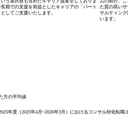
という選択肢も含めたキャリア提案をしておりま
ムの紹介、こ
認し、書類通過者には参加いた
りご入室ください。 ●補足
中長期での支援を前提としたキャリアの「パート
た質の高いサー
いた後、参加できなくなった場
時間を改めてご案内いたしま
」としてご支援いたします。
サルティング
ずに選考へ応募されたい場合
は、必ず事前にご連絡くださ
います。
です。 原則対面での実施となり
お申し付けください。 ・入
す。 ●必須要件 ＜マインド＞ 〇:成長意欲 (×:現状維持、安定志向) 〇:新しいことに対
い) ＜経験(以下いずれかに合
ても意欲的に取り組む(×:現
くは業務系システム) ・コンサ
する方)＞ ・開発経験をお持
ステム企画部門出身 ・構想策
ティングファームまたはシス
グファームまたはシステム会社ま
要件定義などの上流工程の経
の場合、システム開発経験を踏
は事業会社システム企画部門
の場合、システム企画部門として
えた上流SEからシステムコン
DX/データ活用関連の案件経験者
ガバナンス/IT中長期計画/
志がある方 ・新規事業企画に
よびPM経験者 ・DX/デー
い興味がある方
した方の平均値
025年度（2025年4月~2026年3月）におけるコンサル特化