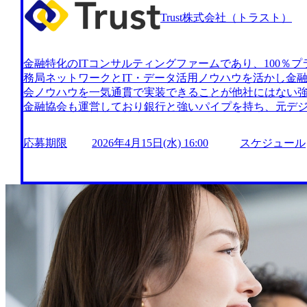
けるSnowflake推進、活用支援 大手金融HDにおけるSnowf
Trust株式会社（トラスト）
B AIプロダクト開発(TLanP:2025年の壁という社会問
ト、GenGA:資産管理銀行等の事務作業のDXを行う自社
ムでプロダクト開発を推進 Pythonを活用した開発がメイン Trust株式会
金融特化のITコンサルティングファームであり、100％プ
trust-partner.co.jp/) 日本経済新聞社主催『GenAI/
務局ネットワークとIT・データ活用ノウハウを活かし金
アップ」に選定 (https://www.xsum.jp/gai/startup.ht
会ノウハウを一気通貫で実装できることが他社にはない強
社の「note」に掲載 (https://note.com/thefinancial_j/n/n9
金融協会も運営しており銀行と強いパイプを持ち、元デ
「ニッキン」にAI人材育成を目指すコンペ開催について掲載 (https://
クションも豊富 『生成AI×モダナイゼーション』が中心
m/article/243470) ～Trustは、皆のパーパス(目的/存
使われており、有識者は高齢化で不足。Trustの生成AI
働く一人一人が自身の人生のパーパス(目的/存在意義/夢
応募期限
2026年4月15日(水) 16:00
スケジュール
計書をつくってくれるので有識者がいなくても効率よくシ
生を託せる(Trust)会社を目指しています。 ”専門性” ”天
融機関の生成AI利用事例は業務効率化程度で、ITプロジ
熱”を仲間同士で燃やし、 金融を「レガシーからデータへ
は画期的である ※モダナイゼーション・・・古いシステムの更改・入れ替え https://storag
し遂げる! 会社の成長と共に、一人一人のパーパス(目的/存
e.googleapis.com/our-vision-production.appspot.com/public/i
ト率50% フレックスタイム制となっており、労働時間は7時
f4-440a-bf6e-98950953fd9b_911x318.webp 大
装・髪型自由 経営陣全員が子供を育てながら働いており
おける金融データ分析専門家としての分析伴走支援、プ
バーであることから、小さなお子さまがいても問題なく
PMO支援 大手ネット銀行のデータ活用推進CoE組織にお
務、ベビーシッター利用補助などの各種サポート制度が充実 202
構築支援、LLM活用推進支援 大手カード会社の与信モデ
最長18:00の間で実施予定 2026年5月27日(水) 16:00
におけるSnowflake推進、活用支援 大手金融HDにおけるSn
1Day選考会 ”を開催いたします。平日は転職活動の時
けtoB AIプロダクト開発（TLanP：2025年の壁とい
考を進めたい方におすすめです。 当日は面接官が当社Tru
ダクト、GenGA：資産管理銀行等の事務作業のDXを行
す。 皆さまのご参加を心よりお待ちしております! ●面接時
ラムチームでプロダクト開発を推進 Pythonを活用した開発がメイン