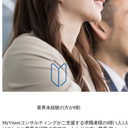
1日で面接プロセスを完了する選考会です。 ●選考フロー ・
ttps://note.trust-partner.co.jp/) 日本経済新聞社主催
定(後日、オファー面談あり) ●当日の流れ ・オフィスに
スタートアップ」に選定 (https://www.xsum.jp/gai/startu
ーフォンを押してお待ちください。担当者がご案内いたし
ャーナル社の「note」に掲載 (https://note.com/thefinancial_j
加の場合は、開始時間になりましたら、事前にお送りする
郎氏が「ニッキン」にAI人材育成を目指すコンペ開催について掲載 (ht
い。 ●補足事項 ・応募後に書類を確認し、書類通過者に
ine.com/article/243470) ～Trustは、皆のパーパス
案内いたします。 ・お申込みいただいた後、参加できな
社は、働く一人一人が自身の人生のパーパス（目的／存
連絡ください。 ・本イベントを待たずに選考へ応募され
にしたい、人生を託せる（Trust）会社を目指しています。 
い。 ・入社時期は柔軟に調整可能です。 ●勤務地 東京都中央区日本橋茅場町1-8-1 FinGA
一人が、 ”情熱”を仲間同士で燃やし、 金融を「レガシー
TE KAYABA5階 受動喫煙対策 : 屋内全面禁煙 原則対
ション”を成し遂げる！ 会社の成長と共に、一人一人のパ
> 〇:成長意欲 (×:現状維持、安定志向) 〇:新しいことに対しても意欲的に取り組む(×:現状
実現する！ リモート率50% フレックスタイム制となってお
出来ないことは受け付けない) <経験(以下いずれかに合致
憩1時間)である 服装・髪型自由 経営陣全員が子供を育
の方(基盤系システムもしくは業務系システム) ・コンサ
が子供を持つメンバーであることから、小さなお子さま
テム会社または事業会社システム企画部門出身 ・構想策
宅勤務やシフト勤務、ベビーシッター利用補助などの各種サポ
験者 ・コンサルティングファームまたはシステム会社ま
月18日(土) 9:00～最長18:00の間で実施予定 2026年4月15
出身 ・システム会社出身の場合、システム開発経験を踏
ちの方を対象に” 1Day選考会 ”を開催いたします。平
サル経験者 ・事業会社の場合、システム企画部門としてIT
方や、短期間で選考を進めたい方におすすめです。 当日は面
想策定など従事経験者 ・DX/データ活用関連の案件経験者
寧にご説明します。 皆さまのご参加を心よりお待ちしており
活用実現に向けて、強い意志がある方 ・新規事業企画に
回・60分)を想定。 1日で面接プロセスを完了する選考会で
業界未経験の方が8割
・面接(一回) ・内定(後日、オファー面談あり) ●当日の
したら、1階インターフォンを押してお待ちください。担
MyVisionコンサルティングがご支援する求職者様の8割
1人1
オンラインでのご参加の場合は、開始時間になりましたら