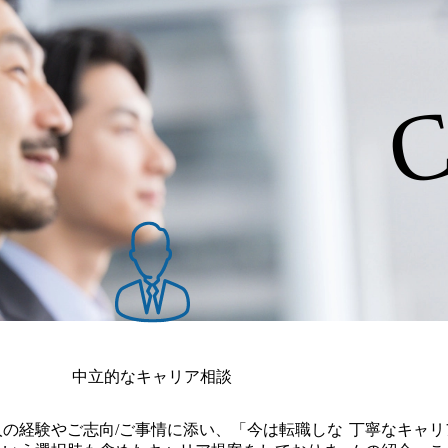
書類選考 ・面接(一回) ・内
で面接プロセスを完了する選考
『GenAI/SUM』の「活躍が期待されるAI
ttps://note.trust-part
ご到着されましたら、1階インタ
(後日、オファー面談あり) 
C
p.html) CEOの岡田 拓郎氏が金融ジ
スタートアップ」に選定 (https://
ます。 ・オンラインでのご参
フォンを押してお待ちくださ
/n/n91e85b6f8ec7) CEOの岡田拓
ャーナル社の「note」に掲載 (https:/
面接用URLよりご入室くださ
の場合は、開始時間になりま
tps://www.nikkinonl
郎氏が「ニッキン」にAI人材育成を
は参加いただく時間を改めてご
い。 ●補足事項 ・応募後
（目的/存在意義/夢）を実現する場所～ 同
ine.com/article/243
くなった場合は、必ず事前にご
案内いたします。 ・お申込
在意義／夢）を実現できる場所
社は、働く一人一人が自身の
たい場合は、お申し付けくださ
連絡ください。 ・本イベン
”専門性” ”天職”を持った一人
にしたい、人生を託せる（Tru
い。 ・入社時期は柔軟に調
からデータへ」変革する”ミッ
一人が、 ”情熱”を仲間同士
面での実施となります。 <マインド
〇:成長意欲 (×:現状維持、
ーパス（目的/存在意義/夢）を
ション”を成し遂げる！ 会社
状出来ないことは受け付けない
り、労働時間は7時間45分(休
実現する！ リモート率50%
する方)> ・開発経験をお持ち
ちの方(基盤系システムもし
てながら働いており、社員も多く
憩1時間)である 服装・髪型
ルティングファームまたはシス
ステム会社または事業会社シ
がいても問題なく働けるよう在
が子供を持つメンバーである
定/要件定義などの上流工程の経
経験者 ・コンサルティング
ート制度が充実 2026年4
宅勤務やシフト勤務、ベビーシ
たは事業会社システム企画部門
門出身 ・システム会社出身
日(水) 16:00 当社にご興味をお持
月4日(土) 9:00～最長18:0
まえた上流SEからシステムコン
ンサル経験者 ・事業会社の場
日は転職活動の時間が取りにくい
の方を対象に” 1Day選考
ガバナンス/IT中長期計画/構
構想策定など従事経験者 ・D
接官が当社Trustについて丁
や、短期間で選考を進めたい方
およびPM経験者 ・DX/データ
タ活用実現に向けて、強い意
ます! ●面接時間 面接(一
にご説明します。 皆さまのご
強い興味がある方
す。 ●選考フロー ・書類選考
中立的なキャリア相談
0分)を想定。 1日で面接プ
流れ ・オフィスにご到着されま
接(一回) ・内定(後日、オ
当者がご案内いたします。 ・
ら、1階インターフォンを押
人の経験やご志向/ご事情に添い、「今は転職しな
丁寧なキャリ
、事前にお送りする面接用UR
ラインでのご参加の場合は、