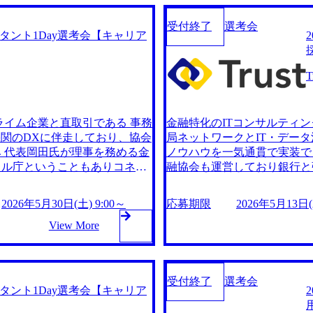
受付終了
選考会
ンサルタント1Day選考会【キャリア
ライム企業と直取引である 事務
金融特化のITコンサルティン
機関のDXに伴走しており、協会
局ネットワークとIT・デー
 代表岡田氏が理事を務める金
ノウハウを一気通貫で実装で
タル庁ということもありコネク
融協会も運営しており銀行と
古いシステムには古い言語が使わ
ションも豊富 『生成AI×モ
ューションがコード解析し設計書
れており、有識者は高齢化で不
2026年5月30日(土) 9:00～
応募期限
2026年5月13日(水
ム更改可能。) 現在の金融機
をつくってくれるので有識者
トに生成AIを活用する事例は画
View More
関の生成AI利用事例は業務効
期的である ※モダナイゼーション・・・古いシステムの更改・入れ替え https://storage.go
s/20250312173909_931f1455-c2f4-4
ogleapis.com/our-vision-produc
券会社での全社AI人材育成プログラムにおけ
40a-bf6e-98950953fd
受付終了
選考会
ム全体の改善支援、全体PMO
る金融データ分析専門家とし
ンサルタント1Day選考会【キャリア
全体PMO、資産運用モデル構築
支援 大手ネット銀行のデータ
築支援 大手資産運用会社にお
支援、LLM活用推進支援 