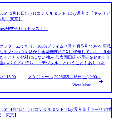
2026年5月16日(土) ITコンサルタント 1Day選考会【キャリア
採用・東京】
Trust株式会社（トラスト）
グファームであり、100%プライム企業と直取引である 事務
タ活用ノウハウを活かし金融機関のDXに伴走しており、協会
きることが他社にはない強み 代表岡田氏が理事を務める金
強いパイプを持ち、元デジタル庁ということもありコネク
ダナイゼーション』が中心(古いシステムには古い言語が使わ
足。Trustの生成AIソリューションがコード解析し設計書
) 16:00
スケジュール
2026年5月16日(土) 9:00～
がいなくても効率よくシステム更改可能。) 現在の金融機
率化程度で、ITプロジェクトに生成AIを活用する事例は画
View More
tion.appspot.com/public/images/20250312173909_931f1455-c2f4-4
9b_911x318.webp 大手証券会社での全社AI人材育成プログラムにおけ
ての分析伴走支援、プログラム全体の改善支援、全体PMO
2026年4月4日(土) ITコンサルタント1Day選考会【キャリア採
活用推進CoE組織における全体PMO、資産運用モデル構築
用・東京】
大手カード会社の与信モデル構築支援 大手資産運用会社にお