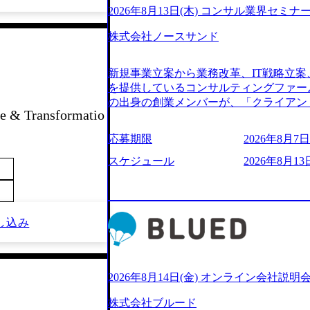
2026年8月13日(木) コンサル業界セミナ
株式会社ノースサンド
新規事業立案から業務改革、IT戦略立案
を提供しているコンサルティングファー
の出身の創業メンバーが、「クライアン
 & Transformatio
由に誠実に提案できる会社をつくりたい
うな家族的な組織をつくりたい」という想
応募期限
2026年8月7日(
といった大手コンサルティングファームを
様々な経歴の社員が活躍しており、働き
スケジュール
2026年8月13日
定着率が高いことから「働きがいのある
されている。 残業時間は平均30時間程度
ジメント、最先端テクノロジーの導入支
る。「世界をデザインする」というビジ
し込み
やかな気配りで、クライアントが本当に
価値のある成果を提供している。 2015
加の736名（2024年1月）に到達。上
いる。 人にフォーカスをして急成長す
2026年8月14日(金) オンライン会社説明
【株式会社ノースサンド 執行役員新山氏、庄司氏イ
株式会社ブルード
co.jp/consulting-firm/northsand/