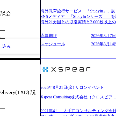
205%の売上成長を遂げるなど、急速な成
改革、IT戦略立案、IT導入までをワン
海外教育旅行サービス 「StudyIn」、訪日
 座談会
ームである。 ​- 2025年1月時点で従業
SNSメディア 「StudyInシリーズ
「人」にフォーカスを当てたコンサルテ
海外21カ国との取引実績と2,000校以
としたサービスを提供している。 ​- - 
ービスを提供している 動画メディア事業を基盤として、留学支援・訪日教育旅
ベストカンパニー」に選出され、社員モチ
行・SNSマーケティング事業を展開している
応募期限
2026年8月7日(
大手コンサルティングファームやSIer
～
という選択肢を Vision:世界を代表する
活躍している。 年間休日120日以上、完
INTEGRITY誠実であろう 素直に心
スケジュール
2026年8月14日
し込み
率46.3%）、特別休暇5日など、充実し
謙虚な姿勢でウソやグチを言わない BE 
間は25時間であり、ワークライフバランス
敗を恐れずにふみだす、執着心をもって没頭
レク制度や入社者歓迎会、全社員集会、
ずから決めてみずから動く、全体最適で考
や健康をサポートする取り組みが充実している。 2026年8月13日(木) 19
ドにこだわろう 今すぐ決める、すばやく
予定 2026年8月7日(金) 16:00 
う 逆境でもブレずに続ける、改善サイクル
問コーナーなどを盛り込んだ業界セミナ
年8月14日(金) 19:00〜20:00 (60分) 2
ンケート結果 満足度：100％ 感想一
として「まず会社を知っていただく場」
りしていた部分が明確になりました」「
いため、キャリアを検討中の段階の方に
2026年8月21日(金) サロンイベント
る方の体感的なお話を伺うことができ、
elivery(TXD) 説
という日程のため、在職中の方も有給を
M)
Xspear Consulting株式会社（クロ
参加いただけます。帰省先からのオンライ
ム ・会社説明(40分) 教育旅行事業の
開/入社後のキャリアパス ・質疑応答(20分) 
2021年4月、大手ITコンサルティング
ケティングなど、ビジネスサイドでのキ