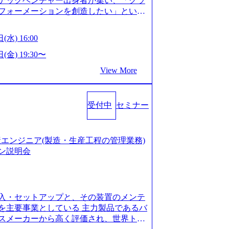
テックベンチャー出身者が集い、「クラ
たい段階の方 ・東京・大阪での勤務を希
フォーメーションを創造したい」という
クノロジーがビジネスの成功に大きな影響
ってFintech業界を中心に最先端テクノ
(水) 16:00
ウハウを活かしつつ、あらゆる業種・業
支援するために、戦略策定、組織改革、
(金) 19:30〜
ンサルティングサービスを一気通貫で提
View More
ィングファーム） 社名の由来は”DXエ
mplexないでは金融以外の領域にX（クロ
は金融が強い企業として認知されていたが、
受付中
セミナー
ToC事業を始め、パブリック、製造業、
強みのあるファーム。 ワンプール制では
を活用したいなどの希望は考慮してのア
たい方でも幅広に経験を積みたい方でも、
の生産エンジニア(製造・生産工程の管理業務)
age.googleapis.com/our-vision-pr
ン説明会
925204135_93b1bff3-f71c-4bc9-8bd9-72a8a482
is.com/our-vision-production.appspot.com/pu
-4e86-a85a-8649e1c532f9_956x512.webp http
ction.appspot.com/public/images/202505021528
入・セットアップと、その装置のメンテ
1x517.webp https://storage.googleapis.com/ou
ages/20250502152831_721b100c-62c9-4258-aa0
を主要事業としている 主力製品であるバ
シンプレクス社は、FinTech領域に強みを持つITコン
スメーカーから高く評価され、世界トッ
界のFinTech RankingsTop 100企