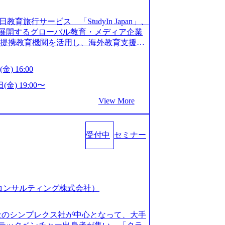
長を遂げている。 ​ 新規事業立案から業務
ストップで提供するコンサルティングファ
教育旅行サービス 「StudyIn Japan」、
員数1,209名を擁し、事業拡大を続けている。
」 を展開するグローバル教育・メディア企業
ィング会社として、社員の人間力を強み
上の提携教育機関を活用し、海外教育支援サ
2018年から6年連続で「働きがいのある会社
ベーションが高いと評価されている。 ​
 Mission:より多くの人に、グローバル
金) 16:00
、事業会社出身者など、多様な経歴の社員が
、ライフチェンジ・インフラになる Value：
全週休2日制、有給休暇初年度10日（消化
を開いて伝える、自責かつ利他の精神で動く、
(金) 19:00〜
た休暇制度を整備している。 ​ 月平均残業時
CRAZY熱狂しよう 10倍思考で攻める、失
View More
を重視した働き方が可能である。 ​ スポ
する OWNERSHIP当事者であろう み
リフレッシュ休暇など、社員同士の交流
える、チームを巻き込む SPEEDスピー
:00～20:30
動く、まず成果物をだす GRITやり抜こ
コンサル業界の動向や業務内容・会社説明・匿名の質
受付中
セミナー
を回す、結果が出るまでやり抜く 2026
ーを実施しています。 ●前回開催時のア
026年8月7日(金) 16:00 本説明会は、選考の前段
例：「コンサルタントへのイメージのぼんや
として設けたものです。評価の場ではな
業界の全体感や実際に働いていらっしゃ
もご参加いただけます。 連休中の平日夜
参考になりました」 オンライン(ZOO
取得することなく、現職への配慮なくご
スピア コンサルティング株式会社）
ン参加も可能です。 ● 当日のプログラ
内容とビジネスモデル/今後の構想・事業展
オンライン (Google Meet) ・営業・マー
会社のシンプレクス社が中心となって、大手
ャリアを検討されている方 ・転職を具体