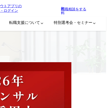
ウトアプリの
無
転職相談をする
・ログイン
料
転職支援について
特別選考会・セミナー