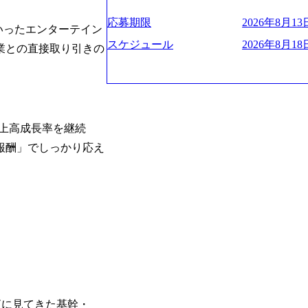
プクラスのシェアを有している 技術と
業にも選出されている。ITコンサルテ
決に貢献することを目指している Mission
応募期限
2026年8月13日
行う「一気通貫体制」が特長 ビジネス
いったエンターテイン
未来につなぐベストパートナー Value:
Xspearと、最先端テクノロジーに深
AIの加速等により半導体需要は世界中
スケジュール
2026年8月18日
業との直接取り引きの
社との協力体制を築いている Xspear
装置の需要も伸長中 https://storage.googleapis.c
あり、システム開発を担当することはない https://stor
blic/images/20260224131045_0fee4978-bb2
oduction.appspot.com/public/images/202409
ttps://storage.googleapis.com/our-vision-pro
16a2_1153x543.webp メンバー情報 (https:/
1052_2abe7cb8-329e-4a45-a8f5-73d9728b2cd7
com/our-vision-production.appspot.com/pub
山 昇吾氏: ベイカレントにてIT戦略
66-aea4-924f21977d35_1200x460.webp https:/
業戦略、成長戦略、PMI推進、業務改革
売上高成長率を継続
n.appspot.com/public/images/202602241311
氏：新卒でベイカレントに入社し最年少ディレ
1200x386.webp グローバル人財
報酬」でしっかり応え
威人氏：BCG出身。金融業界における
のポイントを掴み実践に強くなるための
強みを持ち、メディア・エンタメ業界にお
イザーによる自身のキャリア構築をめざ
立案を得意とする。 - 藏満 一馬氏：
現場を含む全部門でフレックスタイム制
戦略策定、新規事業立案、組織変革、規
労働時間の範囲内で、出社・退社の時刻
る。 - 天野 善仁氏：19卒PwC出身。X
バランスを図りながら効率的に働くことが
ビューページ (https://www.xspear.co.jp
2日制 2025年度の年間休日は125日（
り──コンサル業界の風雲児に聞く。“これから”
年間24日（4月1日入社の場合）で、入
usinessinsider.jp/article/20250205-sim
数は、翌年度に繰り越すことができます
得 (https://www.agara.co.jp/article/
は異なりますが、3～7日の連続休暇を取
港区の行政手続き100%デジタル化を支援 (https://ww


で定める勤続年数ごとに、連続5日のリ
【未経験者】 ・年収UPでのオファー 
を直に見てきた基幹・
子の看護、介護などの制度】 育児休暇： 