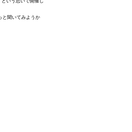
基本 強く「個人」の成⾧を重視するカ
！という思いで開催し
Readyになれば上がれる環境となって
グファームの立ち上げフェーズに関わる
っと聞いてみようか
経験者の場合は、自らチームを立ち上げ
リバリー活動ができる(スタートアップ
ど) シンプレクスの顧客基盤、エンジ
立ち上げが経験できる 2026年8月21日(金) 19:
(水) 16:00 ※参加状況によっては抽
たび、ファーム経験者の方を対象にした
ント」を開催いたします。 カジュアル
ので、ぜひご参加ください。 当日はXspear
の他現場社員が複数名参加する予定です！ 
な場所については参加者の方へ個別でご
マネージャー以上の職務を担当している