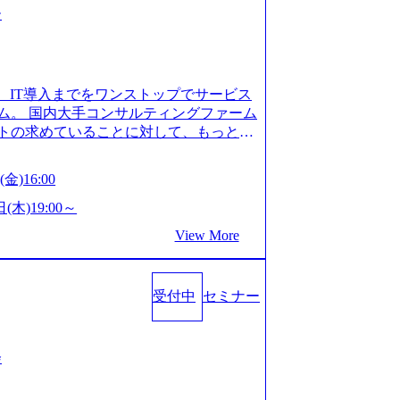
ー
、IT導入までをワンストップでサービス
ム。 国内大手コンサルティングファーム
トの求めていることに対して、もっと自
」「胸を張って会社が好きだと言えるよ
いで会社を設立 PwC・アクセンチュア
金)16:00
はじめ、SIerや事業会社出身者など、
やすく魅力的な環境が整っているため、
(木)19:00～
会社」に4年連続ベストカンパニーに選出
View More
 事業/IT戦略立案や各種プロジェクトマネ
援までワンストップでサービスを提供す
ョンを掲げ、クライアント目線のきめ細
受付中
セミナー
求めていることは何かを追究し、本当に
年創業ながら、従業員数が1年で300人強増
場を目指し、さらに採用のスピードを上げて
る唯一無二のコンサルティングファーム
会
ンタビュー】 (https://my-vision.
interview01) ノースサンドは2015年に設立され、前年比