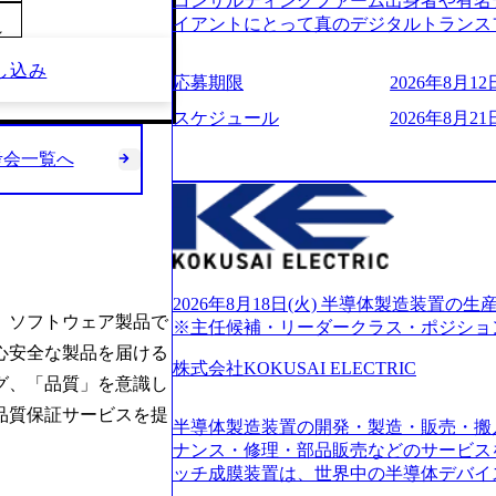
コンサルティングファーム出身者や有名
的に決めてはいないが、情報収集を進め
イアントにとって真のデジタルトランス
～
望される方
想いの下で立ち上げた新鋭ファーム テ
し込み
力を持つDX時代において、20年以上にわた
応募期限
2026年8月12日
ロジーを提供してきたシンプレクスのノ
界のクライアントの企業価値の最大化を
スケジュール
2026年8月21日
人材育成、業務改善、実行支援などのコ
考会一覧へ
供するのが特徴（いわゆる総合コンサルテ
リアにSpir（槍）を指して切り開く””si
ス）していく”という位置づけ 一昔前
現在金融の売上割合は全体の3割。現在は
通信、エンタメ、教育、保健など幅広く
あるが、社員の興味のある分野やスキル
サイン。 そのため、専門性を身に着け
2026年8月18日(火) 半導体製造装置
。ソフトウェア製品で
キャリア形成が柔軟に可能な環境である。 https://stor
※主任候補・リーダークラス・ポジショ
oduction.appspot.com/public/images/20240
心安全な製品を届ける
6007_1200x554.webp https://storage.googleap
株式会社KOKUSAI ELECTRIC
グ、「品質」を意識し
blic/images/20250502152751_46c65543-87ef
s://storage.googleapis.com/our-vision-produ
品質保証サービスを提
半導体製造装置の開発・製造・販売・搬
04_ba6aaa1a-9ffc-4f2a-9b40-06fff8ee19af_96
r-vision-production.appspot.com/public/im
ナンス・修理・部品販売などのサービス
e-97182898115f_960x510.webp 
ッチ成膜装置は、世界中の半導体デバイ
サルティング会社で、NRI、NTTDATAと同じく世