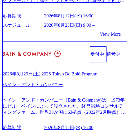
グファームとして誕生 アジアを中心とした海外ネットワー
スがあり、 働き甲斐のあるランキング、新卒注目ランキン
kkei.com/atcl/gen/19/00604/021600008/) 規模拡大で成功する理
クを通じ、各国や地域に即したグローバル・サービスを提
グ受賞歴多数 あえての未上場であり株主からの圧力がない
由【コンサル業界俯瞰マップ】 (https://diamond.jp/articles/-/34
供している日系最大級の総合コンサルティングファーム
ため事業創造の自由度が高く、赤字事業でも投資して長期
6218) 大手広告代理店出身者などマーケティングのトップ人
応募期限
2026年8月12日(水) 16:00
『Build Beyond As One ®.』をブランドメッセージに掲げ、
的な成長を若手に任せられる環境 対面でのコミュニケーシ
材が集結するワケ (https://markezine.jp/article/detail/45446) エン
企業や組織の変革を通じて社会や産業の課題を解決し、未
ョンメリットを重視するため出社勤務。1日の労働時間平均
スケジュール
2026年8月23日(日) 9:00～
ジニアからコンサルタントへ。会社に入って、何が変わっ
来のありたい姿を実現するとともに、クライアント変革の
9.2時間、有休消化率81%(2024年度の年間データ、エンジニ
た？ (https://www.businessinsider.jp/post-288838) プラダ：ラグ
View More
確実な実現と社会的価値及び経済的価値の追求にも貢献 NE
ア組織） 2026年8月22日(土) 10:00～最長16:00 2026年8月10
ジュアリー製品のパーソナライゼーション (https://www.acce
Cとの戦略的資本提携も実現して、現在はNECのグループ会
日(月) 16:00 ※応募者が定員を上回る場合は、厳正なる審査
nture.com/jp-ja/case-studies/song/prada-luxury-product-customizati
社であり、戦略、業務改革、IT、組織・人事、アウトソー
の上参加者を決定させていただきます。ご了承ください。
on) 大正製薬：ITカーブアウト支援 (https://www.accenture.co
受付中
選考会
シングなどの専門知識と、豊富な経験を持つ約6,000名を超
● 当日の流れ 受付 → 会社説明会 → 面接(会社説明会終了
m/jp-ja/case-studies/consulting/taisho-pharmaceutical)（ストラテ
えるプロフェッショナルを有する 金融、製造、流通、エネ
後、随時ご案内) ※全てリモートにて実施します。 ※参加
ジー & コンサルティング） ソフトバンク：初のオンライン
ルギー、情報通信、公共事業など幅広い分野をクライアン
される方に個別に当日の面接案内をお送りいたします。 ※
開催「SoftBank World 2020」でマーケ＆営業のDX実現 (http
トとしている SAP領域においては日本市場No.1を誇り、全
通常の選考フローと異なり、事前に適性検査をご受検いた
2026年8月29日(土) 2026 Tokyo Be Bold Program
s://www.accenture.com/jp-ja/case-studies/communications-media/so
世界で6,400件以上、日本国内で企業最多の5,399件のSAP認
だきます。 ● 詳細 デジタルイノベーション事業部でのポジ
ftbank)（通信） 経済産業省：事業者の申請手続きを電子化
ベイン・アンド・カンパニー
定コンサルタント資格を取得している また、日本国内企業
ションサーチになります。 ご経験やスキル、そして適性や
する「保安ネット」を構築。省庁DXの先進事例を実現 (http
として最多の3,200件のSAP S/4HANA®認定コンサルタント
志向性に合わせて、以下のいずれかの役割でご活躍いただ
s://www.accenture.com/jp-ja/case-studies/public-service/meti-indust
資格も保有、さまざまな業界・業種でのプロジェクト実績
きます。 ※本求人はレバテック株式会社の雇用となりま
ry-safety-network)（公共サービス） カルビー：SAP HANAの
ベイン・アンド・カンパニー（Bain & Company)は、1973年
と蓄積されたノウハウを基に独自の方法論やテンプレート
す。 ※案件によっては客先に出向いての作業も発生しま
導入で基幹システムを刷新 (https://www.accenture.com/jp-ja/ca
にビル・ベインによって設立された、経営戦略コンサルテ
を開発し、それらを活用してお客様に最適なSAPコンサル
す。 ＜ITコンサルタント＞ Webアプリケーション、SaaS系
se-studies/consumer-goods-services/calbee)（消費財・サービ
ィングファーム。世界38か国に63拠点（2022年2月時点）、
ティングサービスを提供する https://storage.googleapis.com/our
の領域において、大手・ベンチャー・スタートアップ企業
ス） 世界49カ国に約73万人以上（2024年5月時点）の社員を
東京オフィスは1982年に開設。 「コンサルタントがクライ
-vision-production.appspot.com/public/images/20240925132728_9
に対する課題解決支援を行います。 直近の案件では、大規
擁し、世界120以上の国の企業を顧客に売上641億ドルを誇
アントにお届けするのは単なるレポートではなく、『結
96dc8f2-7d54-42b9-a7ae-8c532c52d3d8_1200x678.webp アビー
応募期限
2026年8月12日(水) 16:00
模基幹システムにおける最上流のPoC(概念実証)支援から構
る 日本では2.3万人以上の従業員を擁しており(会計系BIG4