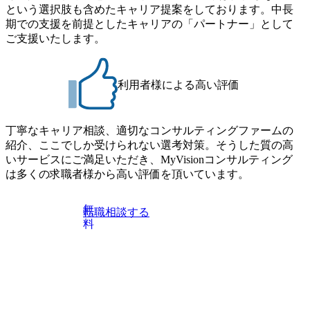
ェクトのご紹介、ケースワークショップなどを実施します
という選択肢も含めたキャリア提案をしております。中長
プロセス分析・AI活用_Sustainable SCM Strategy Unit(Strategy
・10月17日(土)開催の選考会にて採用面接を実施する予定で
期での支援を前提としたキャリアの「パートナー」として
Consultant職)≪東京・大阪≫ ・コンサルタント(SCS SUオー
す ※ご都合が合わない方は別途調整いたします 初回プロ
ご支援いたします。
プンポジション)【SCS SU】 ※当日は全体での会社説明な
グラム : ベイン東京オフィス(六本木) ※イベントによりオン
どはなく、個別選考のみの実施を予定しています ※1名あた
ラインまたはオフラインの実施 ※東京オフィスのみのご応
りの拘束時間は1時間～最大2時間半程度を想定しています
募となります。他オフィス希望を含めたご応募はお受けい
※1次面接と最終面接の間をなるべく空けないよう調整して
利用者様による高い評価
たしかねますのでご了承ください ● フルタイムでの職務経
おりますが、調整が叶わないケースもございます オンライ
歴を2年以上お持ちの方で、東京オフィスのコンサルタント
ン 書類選考通過者
ポジションに応募意思がある方 ● 英語・日本語ともにビジ
丁寧なキャリア相談、適切なコンサルティングファームの
ネスレベルの方 ※日本語が母国語でない方は日本語能力
紹介、ここでしか受けられない選考対策。そうした質の高
試験N1またはそれ相当の上級レベルの日本語力(会話・読解
いサービスにご満足いただき、MyVisionコンサルティング
力)
は多くの求職者様から高い評価を頂いています。
無
転職相談する
料