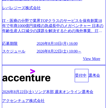
レバレジーズ株式会社
IT・医療の分野で業界TOPクラスのサービスを保有創業18
年で年商1000億円規模の急成長中のメガベンチャー 日本の
年齢生産人口減少の課題を解決するための海外事業、IT事
業、医療・介護事業、若手キャリア、新規事業といった40
以上の事業を展開する オールインハウスの組織体制をとっ
応募期限
2026年8月10日(月) 16:00
ており社内で新しい事業開発などの人員調達できる 独立資
本経営をとっており、事業創造の自由度が高い https://storag
スケジュール
2026年8月22日(土) 10:00～
e.googleapis.com/our-vision-production.appspot.com/public/image
View More
s/20240925162633_7242d0de-3e54-4f03-b076-00318d5c0dff_120
0x644.webp レバレジーズ株式会社 会社説明資料 (https://spea
kerdeck.com/leverages/leverages-hui-she-shao-jie-zi-liao-zhong-tu-
cai-yong-xiang-ke) 「働く人」「事業・サービス」「カルチャ
受付中
選考会
ー」など、レバレジーズのリアルを取り上げています！ (htt
ps://melev.leverages.jp/) レバレジーズグローバル、大分県より
「外国人留学生等受入環境整備事業委託業務」を受託 (http
2026年8月22日(土) ソング本部 週末オンライン選考会
s://prtimes.jp/main/html/rd/p/000000612.000010591.html) レバレ
ジーズ、モチベーション管理システム「NALYSYS」リリー
アクセンチュア株式会社
ス (https://prtimes.jp/main/html/rd/p/000000622.000010591.html) Y