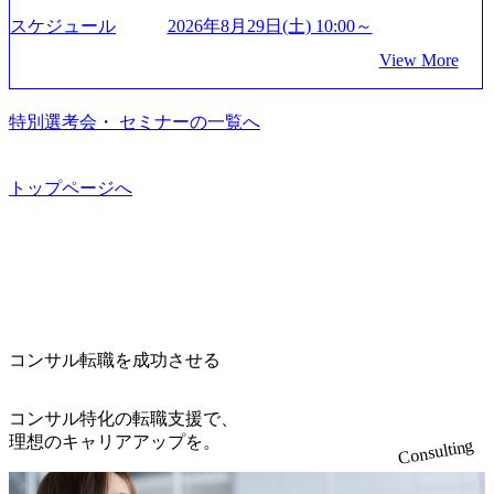
果』である。」この原則のもと、ベインは1973年に創業さ
ムコンサルティング会社資料 (https://www.abeam.com/content/
想策定、開発マネジメント支援までを一気通貫で担当して
を上回る規模感)、営業利益率も約15％と驚異的な数字とな
れた。クライアントが不確かな未来の中、競争に勝てるよ
スケジュール
2026年8月29日(土) 10:00～
dam/abeam/jp/ja/about/company/ABeamConsultingCompanyProfil
います。 生成AIなどの最新技術とシステムを活用し、顧客
っている、売上・従業員数共にこの8年間で4倍近くの成長
う、カスタマイズされた戦略を策定し、クライアントと共
e_jpn_4.pdf) 『SAP AWARD OF EXCELLENCE 2024』にお
View More
の業務革新と効率化の実現に貢献します。 ＜PL/PM＞ 顧客
を遂げていることから、今後も高い成長が見込まれる 多く
に、提言を具体的な行動に落とし込んでいる。 徹底した
いて優秀賞「プロジェクト・アワード」を受賞 (https://prtime
の要望を深くヒアリングし、企画構想からアジャイル開発
の技術者を抱えており、アビームコンサルティングに続い
「結果主義」を標榜。クライアントのフルポテンシャル実
s.jp/main/html/rd/p/000000010.000123981.html) アビームコンサ
による開発支援までを一気通貫で推進していただきます。
て日本国内2番目にSAP認定コンサルタント制度の有資格者
現を目標に、具体的に目に見える成果を出すことを信条と
特別選考会・ セミナーの一覧へ
ルティング、社員の健康改善を支援 食事・睡眠など可視
プロジェクト提案・推進の中核として、企画・要件定義か
数が多く、特にIT領域に強みを持つ グローバルのポジショ
して、全社戦略やトランスフォーメーション案件を多く扱
化 (https://www.nikkan.co.jp/articles/view/00694812) “失われた3
らテストまでの一連の工程における管理業務に加え、最上
ンに自由に応募できる社内の転職ツール「キャリアズ・マ
っている ベインの社風を体現するものとして「True North」
0年”をアビームの｢人的資本経営｣で取り戻したい (https://ww
流での現状分析、顧客ヒアリング、戦略策定、技術選定、
ーケットプレイス」が存在し、本ツールを活用で上司の引
（真北）という言葉がよくつかわれる。針が少し東に傾い
トップページへ
w.businessinsider.jp/post-283587) アサヒグループホールディン
品質改善なども推進していただきます。 ＜SE＞ 参画いただ
き留めを受けずに移動が可能である（異動者は年間約1,000
て見えるTrue Northとは磁北ではなく真北、風説や思い込み
グスのESG価値の可視化を支援 「インパクト加重会計」
く案件はプライム案件メインです。 要件定義～設計～開発
名） 残業時間や有休取得率など約10項目を数値化すること
による一見正しい答えや、単に理論的に正しいが実行不可
を用いて非財務活動の社会的インパクトを算出 (https://prtime
～テスト～リリース・リリース後対応まで一気通貫でご担
で、実行前後で離職率を半減させることに成功した 18時以
能な答えではなく、企業と社会の最大価値を追求した本当
s.jp/main/html/rd/p/000000015.000123981.html) NECから独立し
当いただきます。 参画当初はご経験に応じたフェーズから
降の会議を原則禁止としているほか、在宅勤務制度の全社
の答えを提供したい、というベインのコンサルティングに
て20年近く成長を続けており、2022年3月期の連結売上高は
ご担当いただき、当社の社員が業務面をサポートしつつ、
展開、ハラスメント抑止に向けた研修の拡充、社外窓口設
おける信念であり、カルチャーにもなっている。 海外オフ
991億円、1,000億円突破が目前となった 2023年4月1日時点
徐々に対応範囲を広げていただきます。 ＜QAエンジニア＞
置など徹底的な仕組み化を推進する 育休取得率は男性6
ィスとの連携が多く、海外プロジェクトへのアサインや海
でグループ従業員数は7523人と、国内でも有数の規模のコ
本質的な品質向上を目的とし、プロジェクトの上流(コンサ
5%、女性100%と全国平均を上回る実績を持ち、女性の管理
外オフィスへのトランスファー制度などが充実している。
ンサルティング会社となり、今後も成長性が大きくみられ
コンサル転職を成功させる
ルティング領域)から参画いただきます。 課題選定から顧客
職率も21.8%（2023年12月時点）とフレキシブルな働き方を
東京オフィスに来るグローバルメンバーも多く、グローバ
る 日本企業的な柔らかい雰囲気が特徴的で、従業員方の人
への企画提案、そして実行までを一気通貫で支援していた
提供 2026年8月22日(土) 面接枠 ①10時開始、②11時開始、
ル・ワンチームで活動している。プロボノ活動にも力を入
柄の良さや未経験者への充実したオンボーディング支援(入
だきます。 アジャイル開発を通じて顧客の要望や提案を柔
③12時開始 2026年8月10日(月) 16:00 各回50分程度を想定 オ
コンサル特化の転職支援で、
れており、これまで多くのNPO・NGOなどの非営利団体に
社時に10日間の間みっちりとコンサルの基礎を支援)を魅力
軟に取り入れながら改善サイクルを回すため、ご自身の提
ンライン 書類選考通過者
理想のキャリアアップを。
無償でコンサルティングを提供している。 2026年8月29日
Consulting
に感じ、他Big4ではなくアビームを選ぶ方も多数 アビーム
案がサービスに直接反映されやすく、高い貢献度を実感で
(土) の対面Kick-offイベントを皮切りに1か月程度のプログラ
といえばSAPをはじめとしたシステム、とイメージされる
きます。 ● 勤務地 東京都渋谷区渋谷3丁目6-7 渋谷金王タワ
ム ※初回プログラム : 8月29日(土)10:00～13:30 2026年8月12