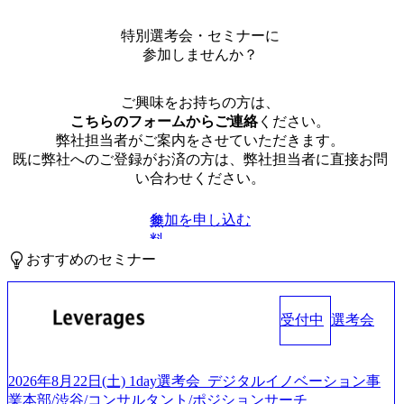
特別選考会・セミナーに
参加しませんか？
ご興味をお持ちの方は、
こちらのフォームからご連絡
ください。
弊社担当者がご案内をさせていただきます。
既に弊社へのご登録がお済の方は、弊社担当者に直接お問
い合わせください。
参加を申し込む
無
料
おすすめのセミナー
受付中
選考会
2026年8月22日(土) 1day選考会_デジタルイノベーション事
業本部/渋谷/コンサルタント/ポジションサーチ