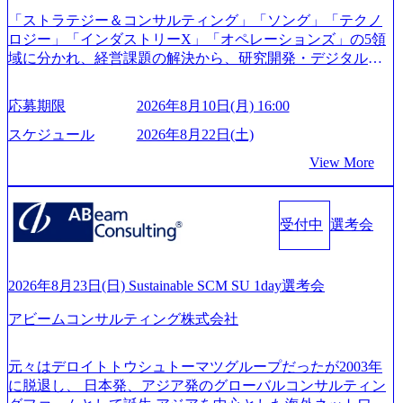
ouTube（【公式】レバレジーズCh） (https://www.youtube.co
「ストラテジー＆コンサルティング」「ソング」「テクノ
m/@leveragesCh) レバレジーズで活躍するメンバー紹介！〜
ロジー」「インダストリーX」「オペレーションズ」の5領
管理職種編 〜 (https://www.youtube.com/watch?v=RETwZKac2
域に分かれ、経営課題の解決から、研究開発・デジタル・
UI) レバレジーズで活躍するメンバー紹介！〜 営業職種編
マーケティング・ITシステムの導入など、コンサルティン
〜 (https://www.youtube.com/watch?v=XJ7Eam0onXA) 創業以
グ領域からその実行的側面であるITサービスの提供まで一
来黒字を維持し、急成長中でありながら安定した事業を展
応募期限
2026年8月10日(月) 16:00
貫して支援する総合系・IT系ファームである あらゆる産業
開し、高い安定性を持つ企業へと成長している 10年後に1兆
において非常に良質な顧客基盤を築いており、Fortune Globa
スケジュール
2026年8月22日(土)
円を目指す日本にもなかなかないメガベンチャー。創業か
l 500社の80％以上の企業をクライアントとして抱えている
ら黒字経営。年間130%成長 https://storage.googleapis.com/our-
View More
手掛けたプロジェクトは「ファーストリテイリングにおけ
vision-production.appspot.com/public/images/20251030164405_5c
るグローバル化」「資生堂グループのDX化支援」「ヴィヴ
527843-d227-4df8-b86c-5587f843fdf6_1200x471.webp https://stor
age.googleapis.com/our-vision-production.appspot.com/public/imag
ィアン・ウエストウッドの製品開発」など多岐にわたる コ
es/20251030164946_dc0888f6-0539-4887-84d7-34c8d8544226_1
受付中
選考会
ンサルティング活動のみならず、2021年にはKDDIと合弁会
200x666.webp 年間100億円規模の投資の元、10以上もの新規
社「ARISE analytics」を設立し、人工知能とデータアナリテ
事業を立ち上げているため様々な業界を経験することが可
ィクス技術で新たなイノベーションを創出する活動や、デ
能 社内転職が活発であり、多様なスキルを1社で身に着ける
ジタル人材育成の支援も盛んに行う 採用資料 (https://www.ac
2026年8月23日(日) Sustainable SCM SU 1day選考会
ことが可能 事業開発・運用を内包かする「オールインハウ
centure.com/content/dam/accenture/final/accenture-com/document-
ス」型の組織体。社内スカウトや社内公募制度を用いて主
アビームコンサルティング株式会社
2/Accenture-Recruiting-Brochure.pdf#zoom=50) 女性の活躍につ
体的かつ柔軟なキャリア形成が可能。 https://storage.googleap
いて (https://www.accenture.com/content/dam/accenture/final/caree
is.com/our-vision-production.appspot.com/public/images/20251030
rs/corporate/document/women-brochure.pdf#zoom=50) 社員発信
元々はデロイトトウシュトーマツグループだったが2003年
165942_70f09968-1b27-43e6-b849-1cd107c4f488_1200x698.web
のキャリアブログ (https://www.accenture.com/jp-ja/blogs/japan-
に脱退し、 日本発、アジア発のグローバルコンサルティン
p ## 働き方／WLB／待遇 内装8億円超のかっこいいオフィ
careers-blog) 江川社長が語る「105点経営」 (https://business.ni