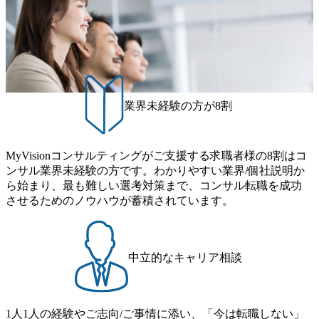
こともあるが実態としては経営戦略策定や新規事業立案な
ー 事業所内禁煙(入居する施設に喫煙専用室あり) ・就業規
日(水) 16:00 Bain & Company Tokyoでは、「Tokyo Be Bold Pr
どのトップラインを上げるための戦略案件も多く存在 特に
則により就業時間内の喫煙を全面的に禁止 ・禁煙サポート
ogram (女性候補者向け選考支援プログラム)」を実施いたし
スポーツ&エンターテイメント領域ではBig4に先んじて注力
制度あり オンライン ● 必須要件 以下いずれかのご経験をお
ます。クライアントに斬新なソリューションを提供し、複
し、業界内で大きな存在感を誇る 社員の多様化する生活ス
持ちの方 ・システム・ソフトウェア開発経験3年以上 ・要
雑な経営課題を解決するために、チームのダイバーシティ
タイルやライフイベントに対応した働きやすい職場環境を
件定義～基本設計など上流経験2年以上 ・PMO経験2年以上
は欠かせません。是非、ユニークな視点と高い志を持つ女
実現するため、さまざまなサポート制度を導入している 多
● 歓迎要件 ・要件定義から詳細設計までのいずれかの上流
性の皆様に多数ご参画頂きたいと考え、プログラムを開催
文化理解や女性の活躍推進などの取り組み、また、フレッ
工程の経験 ・サブリーダー以上のマネジメント経験 ・お客
致します。 「未経験では難しいのではないか」、「実際女
業界未経験の方が8割
クス制度やフリーロケーション制度、フルリモート制度な
様との折衝経験、交渉経験 ・組織課題に対して主体的に業
性はどのように活躍をしているのか」、「ケース面接の経
どの多様な働き方をサポートする制度が整備されている 202
務改善に取り組まれたご経験 ・アジャイル/スクラムへの興
験がなく対策の仕方が知りたい」などのお声をたくさんい
6年8月23日(日) 9:00～18:00終了 2026年8月12日(水) 16:00 202
味関心 ● 求める人物像 ・リーダーシップが取れる方/一人称
ただいているため、今回のプログラムでは現役の面接官と
6年8月23日(日)にSustainable SCM SU 1day選考会を開催いた
MyVisionコンサルティングがご支援する求職者様の8割はコ
で主体的に動ける方 ・年齢にこだわらず、アドバイスを素
食事などのカジュアルな交流、実際のプロジェクトのケー
します。 当SUは「GlobalでのSCM構築」や「物流・調達コ
ンサル業界未経験の方です。わかりやすい業界/個社説明か
直に受け取れる方 ・推進力のある方
ススタディ、1対1の模擬面接等、複数のセッションを約1か
ストの構造改革」といった伝統的なテーマに留まらずクラ
ら始まり、最も難しい選考対策まで、コンサル転職を成功
月の期間に渡り行い、選考にご参加いただきます。コンサ
イアントがこれから取組むべき「グリーントランスフォー
させるためのノウハウが蓄積されています。
ルタント未経験の方でも、戦略コンサルタントの具体的な
メーション」、「サーキュラーエコノミー(循環経済)」とい
仕事内容からお話をさせていただきますので、戦略コンサ
った社会課題やテーマに対して、グローバル知見と最新の
ルティングにご興味をお持ちの方は、この機会にぜひご応
事例などを基に企業の構造改革と社会価値の創造の取り組
募ください。 ● 応募後のフロー ・書類選考後、対象者の方
みを行うプロフェッショナルチームです。 今回1day選考対
中立的なキャリア相談
にはWebテストを8月20日までに受験いただきます ・8月21
象となるポジションは下記となります。 ・コンサルタント
日までにプログラム参加者をご案内します ・初回プログラ
(調達改革・設備O&M)【SCS SU】 ・コンサルタント(ECM/
ム : 8月29日(土)10:00～13:30 @ベイン東京オフィス(六本木)
SCM構想・PLM/MES改革)【SSC SU】 ・コンサルタント(物
・プログラム期間中はコンサルタントとの食事会、プロジ
1人1人の経験やご志向/ご事情に添い、「今は転職しない」
流改革/需給プロセス改革)【SSC SU】 ・SCM/ECMデータ・