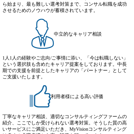
ストの構造改革」といった伝統的なテーマに留まらずクラ
ら始まり、最も難しい選考対策まで、コンサル転職を成功
月の期間に渡り行い、選考にご参加いただきます。コンサ
イアントがこれから取組むべき「グリーントランスフォー
させるためのノウハウが蓄積されています。
ルタント未経験の方でも、戦略コンサルタントの具体的な
メーション」、「サーキュラーエコノミー(循環経済)」とい
仕事内容からお話をさせていただきますので、戦略コンサ
った社会課題やテーマに対して、グローバル知見と最新の
ルティングにご興味をお持ちの方は、この機会にぜひご応
事例などを基に企業の構造改革と社会価値の創造の取り組
募ください。 ● 応募後のフロー ・書類選考後、対象者の方
みを行うプロフェッショナルチームです。 今回1day選考対
中立的なキャリア相談
にはWebテストを8月20日までに受験いただきます ・8月21
象となるポジションは下記となります。 ・コンサルタント
日までにプログラム参加者をご案内します ・初回プログラ
(調達改革・設備O&M)【SCS SU】 ・コンサルタント(ECM/
ム : 8月29日(土)10:00～13:30 @ベイン東京オフィス(六本木)
SCM構想・PLM/MES改革)【SSC SU】 ・コンサルタント(物
・プログラム期間中はコンサルタントとの食事会、プロジ
1人1人の経験やご志向/ご事情に添い、「今は転職しない」
流改革/需給プロセス改革)【SSC SU】 ・SCM/ECMデータ・
ェクトのご紹介、ケースワークショップなどを実施します
という選択肢も含めたキャリア提案をしております。中長
プロセス分析・AI活用_Sustainable SCM Strategy Unit(Strategy
・10月17日(土)開催の選考会にて採用面接を実施する予定で
期での支援を前提としたキャリアの「パートナー」として
Consultant職)≪東京・大阪≫ ・コンサルタント(SCS SUオー
す ※ご都合が合わない方は別途調整いたします 初回プロ
ご支援いたします。
プンポジション)【SCS SU】 ※当日は全体での会社説明な
グラム : ベイン東京オフィス(六本木) ※イベントによりオン
どはなく、個別選考のみの実施を予定しています ※1名あた
ラインまたはオフラインの実施 ※東京オフィスのみのご応
りの拘束時間は1時間～最大2時間半程度を想定しています
募となります。他オフィス希望を含めたご応募はお受けい
※1次面接と最終面接の間をなるべく空けないよう調整して
利用者様による高い評価
たしかねますのでご了承ください ● フルタイムでの職務経
おりますが、調整が叶わないケースもございます オンライ
歴を2年以上お持ちの方で、東京オフィスのコンサルタント
ン 書類選考通過者
ポジションに応募意思がある方 ● 英語・日本語ともにビジ
丁寧なキャリア相談、適切なコンサルティングファームの
ネスレベルの方 ※日本語が母国語でない方は日本語能力
紹介、ここでしか受けられない選考対策。そうした質の高
試験N1またはそれ相当の上級レベルの日本語力(会話・読解
いサービスにご満足いただき、MyVisionコンサルティング
力)