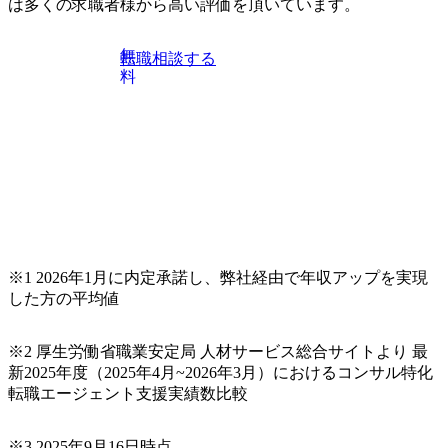
は多くの求職者様から高い評価を頂いています。
無
転職相談する
料
※1 2026年1月に内定承諾し、弊社経由で年収アップを実現
した方の平均値
※2 厚生労働省職業安定局 人材サービス総合サイトより 最
新2025年度（2025年4月~2026年3月）におけるコンサル特化
転職エージェント支援実績数比較
※3 2025年9月16日時点