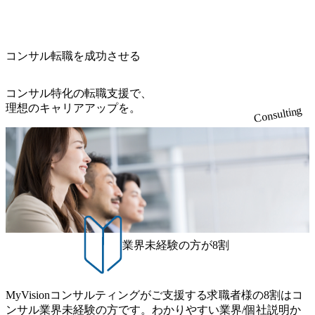
当いただきます。 参画当初はご経験に応じたフェーズから
降の会議を原則禁止としているほか、在宅勤務制度の全社
の答えを提供したい、というベインのコンサルティングに
て20年近く成長を続けており、2022年3月期の連結売上高は
ご担当いただき、当社の社員が業務面をサポートしつつ、
展開、ハラスメント抑止に向けた研修の拡充、社外窓口設
おける信念であり、カルチャーにもなっている。 海外オフ
991億円、1,000億円突破が目前となった 2023年4月1日時点
徐々に対応範囲を広げていただきます。 ＜QAエンジニア＞
置など徹底的な仕組み化を推進する 育休取得率は男性6
ィスとの連携が多く、海外プロジェクトへのアサインや海
でグループ従業員数は7523人と、国内でも有数の規模のコ
本質的な品質向上を目的とし、プロジェクトの上流(コンサ
5%、女性100%と全国平均を上回る実績を持ち、女性の管理
外オフィスへのトランスファー制度などが充実している。
ンサルティング会社となり、今後も成長性が大きくみられ
コンサル転職を成功させる
ルティング領域)から参画いただきます。 課題選定から顧客
職率も21.8%（2023年12月時点）とフレキシブルな働き方を
東京オフィスに来るグローバルメンバーも多く、グローバ
る 日本企業的な柔らかい雰囲気が特徴的で、従業員方の人
への企画提案、そして実行までを一気通貫で支援していた
提供 2026年8月22日(土) 面接枠 ①10時開始、②11時開始、
ル・ワンチームで活動している。プロボノ活動にも力を入
柄の良さや未経験者への充実したオンボーディング支援(入
だきます。 アジャイル開発を通じて顧客の要望や提案を柔
③12時開始 2026年8月10日(月) 16:00 各回50分程度を想定 オ
コンサル特化の転職支援で、
れており、これまで多くのNPO・NGOなどの非営利団体に
社時に10日間の間みっちりとコンサルの基礎を支援)を魅力
軟に取り入れながら改善サイクルを回すため、ご自身の提
ンライン 書類選考通過者
理想のキャリアアップを。
無償でコンサルティングを提供している。 2026年8月29日
Consulting
に感じ、他Big4ではなくアビームを選ぶ方も多数 アビーム
案がサービスに直接反映されやすく、高い貢献度を実感で
(土) の対面Kick-offイベントを皮切りに1か月程度のプログラ
といえばSAPをはじめとしたシステム、とイメージされる
きます。 ● 勤務地 東京都渋谷区渋谷3丁目6-7 渋谷金王タワ
ム ※初回プログラム : 8月29日(土)10:00～13:30 2026年8月12
こともあるが実態としては経営戦略策定や新規事業立案な
ー 事業所内禁煙(入居する施設に喫煙専用室あり) ・就業規
日(水) 16:00 Bain & Company Tokyoでは、「Tokyo Be Bold Pr
どのトップラインを上げるための戦略案件も多く存在 特に
則により就業時間内の喫煙を全面的に禁止 ・禁煙サポート
ogram (女性候補者向け選考支援プログラム)」を実施いたし
スポーツ&エンターテイメント領域ではBig4に先んじて注力
制度あり オンライン ● 必須要件 以下いずれかのご経験をお
ます。クライアントに斬新なソリューションを提供し、複
し、業界内で大きな存在感を誇る 社員の多様化する生活ス
持ちの方 ・システム・ソフトウェア開発経験3年以上 ・要
雑な経営課題を解決するために、チームのダイバーシティ
タイルやライフイベントに対応した働きやすい職場環境を
件定義～基本設計など上流経験2年以上 ・PMO経験2年以上
は欠かせません。是非、ユニークな視点と高い志を持つ女
実現するため、さまざまなサポート制度を導入している 多
● 歓迎要件 ・要件定義から詳細設計までのいずれかの上流
性の皆様に多数ご参画頂きたいと考え、プログラムを開催
文化理解や女性の活躍推進などの取り組み、また、フレッ
工程の経験 ・サブリーダー以上のマネジメント経験 ・お客
致します。 「未経験では難しいのではないか」、「実際女
業界未経験の方が8割
クス制度やフリーロケーション制度、フルリモート制度な
様との折衝経験、交渉経験 ・組織課題に対して主体的に業
性はどのように活躍をしているのか」、「ケース面接の経
どの多様な働き方をサポートする制度が整備されている 202
務改善に取り組まれたご経験 ・アジャイル/スクラムへの興
験がなく対策の仕方が知りたい」などのお声をたくさんい
6年8月23日(日) 9:00～18:00終了 2026年8月12日(水) 16:00 202
味関心 ● 求める人物像 ・リーダーシップが取れる方/一人称
ただいているため、今回のプログラムでは現役の面接官と
6年8月23日(日)にSustainable SCM SU 1day選考会を開催いた
MyVisionコンサルティングがご支援する求職者様の8割はコ
で主体的に動ける方 ・年齢にこだわらず、アドバイスを素
食事などのカジュアルな交流、実際のプロジェクトのケー
します。 当SUは「GlobalでのSCM構築」や「物流・調達コ
ンサル業界未経験の方です。わかりやすい業界/個社説明か
直に受け取れる方 ・推進力のある方
ススタディ、1対1の模擬面接等、複数のセッションを約1か