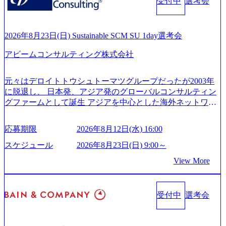
es/20251030164946_dc0888f6-0539-4887-84d7-34c8d8544226_1
受付中
選考会
ンサルティング活動のみならず、2021年にはKDDIと合弁会
200x666.webp 年間100億円規模の投資の元、10以上もの新規
社「ARISE analytics」を設立し、人工知能とデータアナリテ
事業を立ち上げているため様々な業界を経験することが可
ィクス技術で新たなイノベーションを創出する活動や、デ
能 社内転職が活発であり、多様なスキルを1社で身に着ける
ジタル人材育成の支援も盛んに行う 採用資料 (https://www.ac
2026年8月23日(日) Sustainable SCM SU 1day選考会
ことが可能 事業開発・運用を内包かする「オールインハウ
centure.com/content/dam/accenture/final/accenture-com/document-
ス」型の組織体。社内スカウトや社内公募制度を用いて主
アビームコンサルティング株式会社
2/Accenture-Recruiting-Brochure.pdf#zoom=50) 女性の活躍につ
体的かつ柔軟なキャリア形成が可能。 https://storage.googleap
いて (https://www.accenture.com/content/dam/accenture/final/caree
is.com/our-vision-production.appspot.com/public/images/20251030
rs/corporate/document/women-brochure.pdf#zoom=50) 社員発信
元々はデロイトトウシュトーマツグループだったが2003年
165942_70f09968-1b27-43e6-b849-1cd107c4f488_1200x698.web
のキャリアブログ (https://www.accenture.com/jp-ja/blogs/japan-
に脱退し、 日本発、アジア発のグローバルコンサルティン
p ## 働き方／WLB／待遇 内装8億円超のかっこいいオフィ
careers-blog) 江川社長が語る「105点経営」 (https://business.ni
グファームとして誕生 アジアを中心とした海外ネットワー
スがあり、 働き甲斐のあるランキング、新卒注目ランキン
kkei.com/atcl/gen/19/00604/021600008/) 規模拡大で成功する理
クを通じ、各国や地域に即したグローバル・サービスを提
グ受賞歴多数 あえての未上場であり株主からの圧力がない
由【コンサル業界俯瞰マップ】 (https://diamond.jp/articles/-/34
供している日系最大級の総合コンサルティングファーム
ため事業創造の自由度が高く、赤字事業でも投資して長期
6218) 大手広告代理店出身者などマーケティングのトップ人
応募期限
2026年8月12日(水) 16:00
『Build Beyond As One ®.』をブランドメッセージに掲げ、
的な成長を若手に任せられる環境 対面でのコミュニケーシ
材が集結するワケ (https://markezine.jp/article/detail/45446) エン
企業や組織の変革を通じて社会や産業の課題を解決し、未
ョンメリットを重視するため出社勤務。1日の労働時間平均
スケジュール
2026年8月23日(日) 9:00～
ジニアからコンサルタントへ。会社に入って、何が変わっ
来のありたい姿を実現するとともに、クライアント変革の
9.2時間、有休消化率81%(2024年度の年間データ、エンジニ
た？ (https://www.businessinsider.jp/post-288838) プラダ：ラグ
View More
確実な実現と社会的価値及び経済的価値の追求にも貢献 NE
ア組織） 2026年8月22日(土) 10:00～最長16:00 2026年8月10
ジュアリー製品のパーソナライゼーション (https://www.acce
Cとの戦略的資本提携も実現して、現在はNECのグループ会
日(月) 16:00 ※応募者が定員を上回る場合は、厳正なる審査
nture.com/jp-ja/case-studies/song/prada-luxury-product-customizati
社であり、戦略、業務改革、IT、組織・人事、アウトソー
の上参加者を決定させていただきます。ご了承ください。
on) 大正製薬：ITカーブアウト支援 (https://www.accenture.co
受付中
選考会
シングなどの専門知識と、豊富な経験を持つ約6,000名を超
● 当日の流れ 受付 → 会社説明会 → 面接(会社説明会終了
m/jp-ja/case-studies/consulting/taisho-pharmaceutical)（ストラテ
えるプロフェッショナルを有する 金融、製造、流通、エネ
後、随時ご案内) ※全てリモートにて実施します。 ※参加
ジー & コンサルティング） ソフトバンク：初のオンライン
ルギー、情報通信、公共事業など幅広い分野をクライアン
される方に個別に当日の面接案内をお送りいたします。 ※
開催「SoftBank World 2020」でマーケ＆営業のDX実現 (http