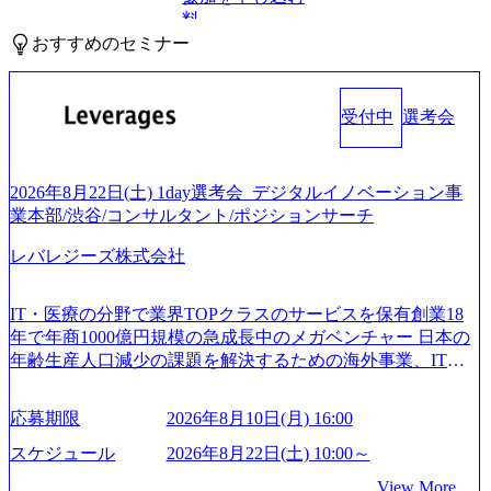
料
おすすめのセミナー
受付中
選考会
2026年8月22日(土) 1day選考会_デジタルイノベーション事
業本部/渋谷/コンサルタント/ポジションサーチ
レバレジーズ株式会社
IT・医療の分野で業界TOPクラスのサービスを保有創業18
年で年商1000億円規模の急成長中のメガベンチャー 日本の
年齢生産人口減少の課題を解決するための海外事業、IT事
業、医療・介護事業、若手キャリア、新規事業といった40
以上の事業を展開する オールインハウスの組織体制をとっ
応募期限
2026年8月10日(月) 16:00
ており社内で新しい事業開発などの人員調達できる 独立資
本経営をとっており、事業創造の自由度が高い https://storag
スケジュール
2026年8月22日(土) 10:00～
e.googleapis.com/our-vision-production.appspot.com/public/image
View More