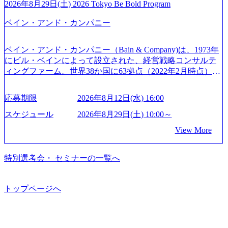
トとしている SAP領域においては日本市場No.1を誇り、全
通常の選考フローと異なり、事前に適性検査をご受検いた
2026年8月29日(土) 2026 Tokyo Be Bold Program
s://www.accenture.com/jp-ja/case-studies/communications-media/so
世界で6,400件以上、日本国内で企業最多の5,399件のSAP認
だきます。 ● 詳細 デジタルイノベーション事業部でのポジ
ftbank)（通信） 経済産業省：事業者の申請手続きを電子化
ベイン・アンド・カンパニー
定コンサルタント資格を取得している また、日本国内企業
ションサーチになります。 ご経験やスキル、そして適性や
する「保安ネット」を構築。省庁DXの先進事例を実現 (http
として最多の3,200件のSAP S/4HANA®認定コンサルタント
志向性に合わせて、以下のいずれかの役割でご活躍いただ
s://www.accenture.com/jp-ja/case-studies/public-service/meti-indust
資格も保有、さまざまな業界・業種でのプロジェクト実績
きます。 ※本求人はレバテック株式会社の雇用となりま
ry-safety-network)（公共サービス） カルビー：SAP HANAの
ベイン・アンド・カンパニー（Bain & Company)は、1973年
と蓄積されたノウハウを基に独自の方法論やテンプレート
す。 ※案件によっては客先に出向いての作業も発生しま
導入で基幹システムを刷新 (https://www.accenture.com/jp-ja/ca
にビル・ベインによって設立された、経営戦略コンサルテ
を開発し、それらを活用してお客様に最適なSAPコンサル
す。 ＜ITコンサルタント＞ Webアプリケーション、SaaS系
se-studies/consumer-goods-services/calbee)（消費財・サービ
ィングファーム。世界38か国に63拠点（2022年2月時点）、
ティングサービスを提供する https://storage.googleapis.com/our
の領域において、大手・ベンチャー・スタートアップ企業
ス） 世界49カ国に約73万人以上（2024年5月時点）の社員を
東京オフィスは1982年に開設。 「コンサルタントがクライ
-vision-production.appspot.com/public/images/20240925132728_9
に対する課題解決支援を行います。 直近の案件では、大規
擁し、世界120以上の国の企業を顧客に売上641億ドルを誇
アントにお届けするのは単なるレポートではなく、『結
96dc8f2-7d54-42b9-a7ae-8c532c52d3d8_1200x678.webp アビー
応募期限
2026年8月12日(水) 16:00
模基幹システムにおける最上流のPoC(概念実証)支援から構
る 日本では2.3万人以上の従業員を擁しており(会計系BIG4
果』である。」この原則のもと、ベインは1973年に創業さ
ムコンサルティング会社資料 (https://www.abeam.com/content/
想策定、開発マネジメント支援までを一気通貫で担当して
を上回る規模感)、営業利益率も約15％と驚異的な数字とな
れた。クライアントが不確かな未来の中、競争に勝てるよ
スケジュール
2026年8月29日(土) 10:00～
dam/abeam/jp/ja/about/company/ABeamConsultingCompanyProfil
います。 生成AIなどの最新技術とシステムを活用し、顧客
っている、売上・従業員数共にこの8年間で4倍近くの成長
う、カスタマイズされた戦略を策定し、クライアントと共
e_jpn_4.pdf) 『SAP AWARD OF EXCELLENCE 2024』にお
View More
の業務革新と効率化の実現に貢献します。 ＜PL/PM＞ 顧客
を遂げていることから、今後も高い成長が見込まれる 多く
に、提言を具体的な行動に落とし込んでいる。 徹底した
いて優秀賞「プロジェクト・アワード」を受賞 (https://prtime
の要望を深くヒアリングし、企画構想からアジャイル開発
の技術者を抱えており、アビームコンサルティングに続い
「結果主義」を標榜。クライアントのフルポテンシャル実
s.jp/main/html/rd/p/000000010.000123981.html) アビームコンサ
による開発支援までを一気通貫で推進していただきます。
て日本国内2番目にSAP認定コンサルタント制度の有資格者
現を目標に、具体的に目に見える成果を出すことを信条と
特別選考会・ セミナーの一覧へ
ルティング、社員の健康改善を支援 食事・睡眠など可視
プロジェクト提案・推進の中核として、企画・要件定義か
数が多く、特にIT領域に強みを持つ グローバルのポジショ
して、全社戦略やトランスフォーメーション案件を多く扱
化 (https://www.nikkan.co.jp/articles/view/00694812) “失われた3
らテストまでの一連の工程における管理業務に加え、最上
ンに自由に応募できる社内の転職ツール「キャリアズ・マ
っている ベインの社風を体現するものとして「True North」
0年”をアビームの｢人的資本経営｣で取り戻したい (https://ww
流での現状分析、顧客ヒアリング、戦略策定、技術選定、
ーケットプレイス」が存在し、本ツールを活用で上司の引
（真北）という言葉がよくつかわれる。針が少し東に傾い
トップページへ
w.businessinsider.jp/post-283587) アサヒグループホールディン
品質改善なども推進していただきます。 ＜SE＞ 参画いただ
き留めを受けずに移動が可能である（異動者は年間約1,000
て見えるTrue Northとは磁北ではなく真北、風説や思い込み
グスのESG価値の可視化を支援 「インパクト加重会計」
く案件はプライム案件メインです。 要件定義～設計～開発
名） 残業時間や有休取得率など約10項目を数値化すること
による一見正しい答えや、単に理論的に正しいが実行不可
を用いて非財務活動の社会的インパクトを算出 (https://prtime
～テスト～リリース・リリース後対応まで一気通貫でご担
で、実行前後で離職率を半減させることに成功した 18時以
能な答えではなく、企業と社会の最大価値を追求した本当
s.jp/main/html/rd/p/000000015.000123981.html) NECから独立し