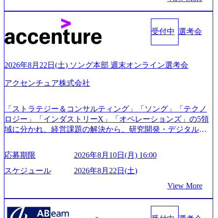
s/20240925162633_7242d0de-3e54-4f03-b076-00318d5c0dff_120
0x644.webp レバレジーズ株式会社 会社説明資料 (https://spea
kerdeck.com/leverages/leverages-hui-she-shao-jie-zi-liao-zhong-tu-
cai-yong-xiang-ke) 「働く人」「事業・サービス」「カルチャ
受付中
選考会
ー」など、レバレジーズのリアルを取り上げています！ (htt
ps://melev.leverages.jp/) レバレジーズグローバル、大分県より
「外国人留学生等受入環境整備事業委託業務」を受託 (http
2026年8月22日(土) ソング本部 週末オンライン選考会
s://prtimes.jp/main/html/rd/p/000000612.000010591.html) レバレ
ジーズ、モチベーション管理システム「NALYSYS」リリー
アクセンチュア株式会社
ス (https://prtimes.jp/main/html/rd/p/000000622.000010591.html) Y
ouTube（【公式】レバレジーズCh） (https://www.youtube.co
「ストラテジー＆コンサルティング」「ソング」「テクノ
m/@leveragesCh) レバレジーズで活躍するメンバー紹介！〜
ロジー」「インダストリーX」「オペレーションズ」の5領
管理職種編 〜 (https://www.youtube.com/watch?v=RETwZKac2
域に分かれ、経営課題の解決から、研究開発・デジタル・
UI) レバレジーズで活躍するメンバー紹介！〜 営業職種編
マーケティング・ITシステムの導入など、コンサルティン
〜 (https://www.youtube.com/watch?v=XJ7Eam0onXA) 創業以
グ領域からその実行的側面であるITサービスの提供まで一
来黒字を維持し、急成長中でありながら安定した事業を展
応募期限
2026年8月10日(月) 16:00
貫して支援する総合系・IT系ファームである あらゆる産業
開し、高い安定性を持つ企業へと成長している 10年後に1兆
において非常に良質な顧客基盤を築いており、Fortune Globa
スケジュール
2026年8月22日(土)
円を目指す日本にもなかなかないメガベンチャー。創業か
l 500社の80％以上の企業をクライアントとして抱えている
ら黒字経営。年間130%成長 https://storage.googleapis.com/our-
View More
手掛けたプロジェクトは「ファーストリテイリングにおけ
vision-production.appspot.com/public/images/20251030164405_5c
るグローバル化」「資生堂グループのDX化支援」「ヴィヴ
527843-d227-4df8-b86c-5587f843fdf6_1200x471.webp https://stor
age.googleapis.com/our-vision-production.appspot.com/public/imag
ィアン・ウエストウッドの製品開発」など多岐にわたる コ