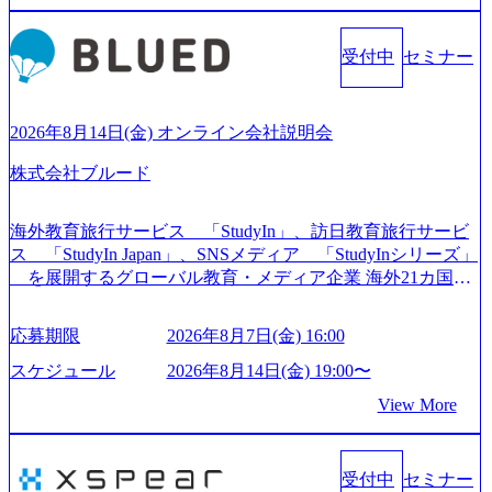
すく魅力的な環境が整っているため、定着率が高いことか
ら「働きがいのある会社」に4年連続ベストカンパニーに選
受付中
セミナー
出されている。 残業時間は平均30時間程度 事業/IT戦略立案
や各種プロジェクトマネジメント、最先端テクノロジーの
導入支援までワンストップでサービスを提供する。「世界
をデザインする」というビジョンを掲げ、クライアント目
2026年8月14日(金) オンライン会社説明会
線のきめ細やかな気配りで、クライアントが本当に求めて
株式会社ブルード
いることは何かを追究し、本当に価値のある成果を提供し
ている。 2015年創業ながら、従業員数が1年で300人強増加
の736名（2024年1月）に到達。上場を目指し、さらに採用
海外教育旅行サービス 「StudyIn」、訪日教育旅行サービ
のスピードを上げている。 人にフォーカスをして急成長す
ス 「StudyIn Japan」、SNSメディア 「StudyInシリーズ」
る唯一無二のコンサルティングファーム【株式会社ノース
を展開するグローバル教育・メディア企業 海外21カ国と
サンド 執行役員新山氏、庄司氏インタビュー】 (https://my-vi
の取引実績と2,000校以上の提携教育機関を活用し、海外教
sion.co.jp/consulting-firm/northsand/interview01) ノースサンドは
育支援サービスを提供している 動画メディア事業を基盤と
応募期限
2026年8月7日(金) 16:00
2015年に設立され、前年比205%の売上成長を遂げるなど、
して、留学支援・訪日教育旅行・SNSマーケティング事業
急速な成長を遂げている。 ​ 新規事業立案から業務改革、IT
を展開している Mission:より多くの人に、グローバルという
スケジュール
2026年8月14日(金) 19:00〜
戦略立案、IT導入までをワンストップで提供するコンサル
選択肢を Vision:世界を代表する、ライフチェンジ・インフ
View More
ティングファームである。 ​- 2025年1月時点で従業員数1,209
ラになる Value： INTEGRITY誠実であろう 素直に心を開い
名を擁し、事業拡大を続けている。 「人」にフォーカスを
て伝える、自責かつ利他の精神で動く、謙虚な姿勢でウソ
当てたコンサルティング会社として、社員の人間力を強み
やグチを言わない BE CRAZY熱狂しよう 10倍思考で攻め
としたサービスを提供している。 ​- - 2018年から6年連続で
受付中
セミナー
る、失敗を恐れずにふみだす、執着心をもって没頭する O