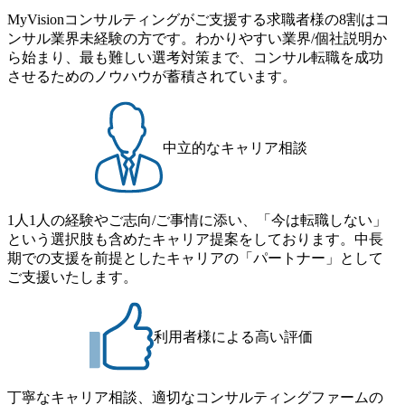
務： 対象：小学校卒業までの子を育てるすべての従業員 1
を取得 (https://www.agara.co.jp/article/382811) シンプレクスと
MyVisionコンサルティングがご支援する求職者様の8割はコ
日2時間15分まで、始業・終業時刻の繰り上げ・繰り下げが
Xspear Consultingが、東京都港区の行政手続き100%デジタル
ンサル業界未経験の方です。わかりやすい業界/個社説明か
可能 子の看護休暇： 子1人につき5日まで取得でき、1時間
化を支援 (https://www.afpbb.com/articles/-/3520247) 【未経験
ら始まり、最も難しい選考対策まで、コンサル転職を成功
単位で取得することも可能 家族看護休暇： 5日まで取得で
者】 ・年収UPでのオファー ・ワンプールで様々なインダ
させるためのノウハウが蓄積されています。
き、1時間単位で取得することも可能 【独身寮、住宅手当制
ストリーやソリューションを裁量をもって経験できる ・上
度など】 独身寮：富山事業所の近くに、白風寮と青風寮の2
流工程、先端技術を学べる環境 【コンサルファーム経験
つの寮があり、以下の入居基準を満たす方が入居可能で
者】 ・専門領域に軸足を置きながら、他領域にもチャレン
す。 ＜入居基準＞ ・満33歳までの独身者 ・自宅から勤務地
ジできる環境 ・タイトルアップでのオファー ・現職ファー
中立的なキャリア相談
までの通勤総時間が2時間を超えること 住宅手当： 本社の
ムより高いオファー年収 ・実力主義でプロモーションでき
近くには独身寮や社宅等が無いため、条件を満たす方には
る（ダブルスキップもあり） ・週に1度のアサインｍｔｇで
住宅手当を支給します。 また、独身寮は男性のみの入居と
こまめに社員のキャリアについて検討してもらえる。結
なるため、入居基準を満たす女性には住宅手当を支給しま
1人1人の経験やご志向/ご事情に添い、「今は転職しない」
果、なりたいキャリアを反映できるｐｊにアサインしても
す。 住宅手当は、一般賃貸物件を従業員が契約し、規程で
という選択肢も含めたキャリア提案をしております。中長
らえる ・シンプレクスというテクノロジーに強い部隊がい
定める金額を会社が支払います。 その他： 採用時や転勤等
期での支援を前提としたキャリアの「パートナー」として
るため、エンジニアの視点からも協業しクライアントへ価
による引っ越し費用は、会社が負担します。 2026年8月18日
ご支援いたします。
値提供できる ・デリバリー中心の案件もあればセールス中
(火) 19:00～20:00 2026年8月13日(木) 16:00 応募をご検討され
心の案件もあり、個々の裁量や得意領域に合わせた売り上
ている方を対象に、会社説明会を実施予定です。 ● 求人名
げの立て方を選べる ここ1年で社員数60名⇒100名超、売上
・【富山】半導体製造装置の生産エンジニア(製造・生産工
今期18億円⇒来期30億円（いずれも約170％アップ）と急成
利用者様による高い評価
程の管理業務) ※主任候補・リーダークラス ・【砺波】半
長中のファームである また、成長中ファームのため優秀な
導体製造装置の生産エンジニア(製造・生産工程の管理業務)
上司の近くで働けるチャンスも多い(ボストン・コンサルテ
※主任候補・リーダークラス オンライン (Microsoft Teams)
ィング・グループ出身者等 (https://www.xspear.co.jp/member/ta
丁寧なキャリア相談、適切なコンサルティングファームの
※顔出しは不要です。ご質問頂く際のみ、顔出ししていた