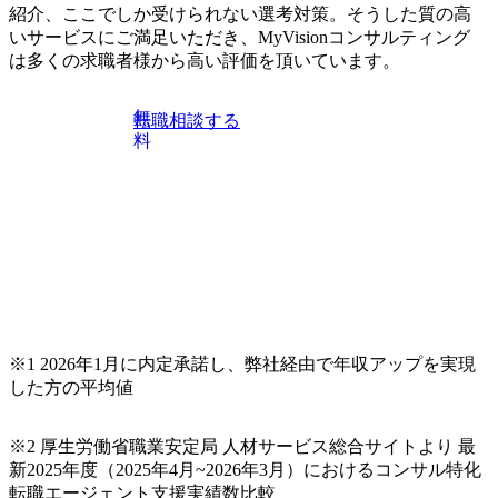
keto_kajita/)） 多様なメンバー、多様なプロジェクトによる
紹介、ここでしか受けられない選考対策。そうした質の高
だければと存じます。
自己成長機会が多く、新たなチャレンジが可能 100名規模に
いサービスにご満足いただき、MyVisionコンサルティング
も関わらず、外資系戦略コンサルティングファームや総合
は多くの求職者様から高い評価を頂いています。
系コンサルティングファームをはじめ、メーカー、ITベン
チャー、外資系金融機関など多彩な出自で構成されてお
無
転職相談する
り、常に刺激を受けながらプロジェクトワークが可能 総合
料
コンサルティングファームの名の通り、全方位のクライア
ントに対して様々なプロジェクトが存在しており、手を上
げれば常に新しいテーマのチャレンジ機会を提供している
（ワンプール制） そのため、全体の離職率10％以下、未経
験3年未満の離職率は0％と驚異の定着率を誇る 大手ファー
ムと同水準以上の報酬制度であり、ファーム経験者の場合
は、転職時報酬アップが基本 強く「個人」の成⾧を重視す
るカルチャーであり、昇進に枠もなく、今ならReadyになれ
ば上がれる環境となっている 安定した経営環境の下、コン
サルティングファームの立ち上げフェーズに関わることが
※1 2026年1月に内定承諾し、弊社経由で年収アップを実現
できる 豊富な経験を持つコンサル経験者の場合は、自らチ
した方の平均値
ームを立ち上げることが可能 裁量をもった営業活動、デリ
バリー活動ができる(スタートアップとの協業、新規ソリュ
※2 厚生労働省職業安定局 人材サービス総合サイトより 最
ーションの開発 など) シンプレクスの顧客基盤、エンジニ
新2025年度（2025年4月~2026年3月）におけるコンサル特化
アケイパビリティを活かた確度の高い事業立ち上げが経験
転職エージェント支援実績数比較