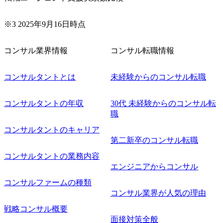
できる 2026年8月21日(金) 19:30〜21:30 (19:20開場) 2026年8
月12日(水) 16:00 ※参加状況によっては抽選とさせていただ
く可能性がございます。 このたび、ファーム経験者の方を
※3 2025年9月16日時点
対象にした懇親会形式の採用イベント「サロンイベント」
を開催いたします。 カジュアルな場で現場社員と直接交流
コンサル業界情報
コンサル転職情報
できる機会ですので、ぜひご参加ください。 当日はXspear
Consulting代表取締役の早田とMDやその他現場社員が複数
名参加する予定です！ ●費用 : 無料 虎ノ門ヒルズ付近 ※詳
コンサルタントとは
未経験からのコンサル転職
細な場所については参加者の方へ個別でご連絡いたしま
す。 コンサルファームにてマネージャー以上の職務を担当
コンサルタントの年収
30代 未経験からのコンサル転
している方
職
コンサルタントのキャリア
第二新卒のコンサル転職
コンサルタントの業務内容
エンジニアからコンサル
コンサルファームの種類
コンサル業界が人気の理由
戦略コンサル概要
面接対策全般