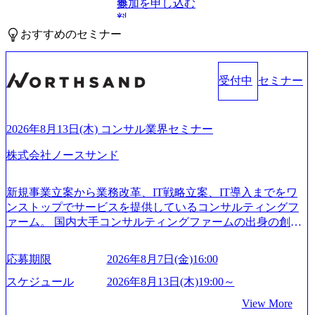
参加を申し込む
無
料
おすすめのセミナー
受付中
セミナー
2026年8月13日(木) コンサル業界セミナー
株式会社ノースサンド
新規事業立案から業務改革、IT戦略立案、IT導入までをワ
ンストップでサービスを提供しているコンサルティングフ
ァーム。 国内大手コンサルティングファームの出身の創業
メンバーが、「クライアントの求めていることに対して、
もっと自由に誠実に提案できる会社をつくりたい」「胸を
応募期限
2026年8月7日(金)16:00
張って会社が好きだと言えるような家族的な組織をつくり
たい」という想いで会社を設立 PwC・アクセンチュアとい
スケジュール
2026年8月13日(木)19:00～
った大手コンサルティングファームをはじめ、SIerや事業会
View More
社出身者など、様々な経歴の社員が活躍しており、働きや