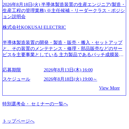
ていく”という位置づけ 一昔前は金融が強い企業として認知
2026年8月18日(火) 半導体製造装置の生産エンジニア(製造・
されていたが、現在金融の売上割合は全体の3割。現在はTo
生産工程の管理業務) ※主任候補・リーダークラス・ポジシ
C事業を始め、パブリック、製造業、通信、エンタメ、教
ョン説明会
育、保健など幅広く強みのあるファーム。 ワンプール制で
株式会社KOKUSAI ELECTRIC
はあるが、社員の興味のある分野やスキルを活用したいな
どの希望は考慮してのアサイン。 そのため、専門性を身に
着けたい方でも幅広に経験を積みたい方でも、キャリア形
半導体製造装置の開発・製造・販売・搬入・セットアップ
成が柔軟に可能な環境である。 https://storage.googleapis.com/
と、その装置のメンテナンス・修理・部品販売などのサー
our-vision-production.appspot.com/public/images/20240925204135
ビスを主要事業としている 主力製品であるバッチ成膜装置
_93b1bff3-f71c-4bc9-8bd9-72a8a4826007_1200x554.webp https://
は、世界中の半導体デバイスメーカーから高く評価され、
storage.googleapis.com/our-vision-production.appspot.com/public/i
世界トップクラスのシェアを有している 技術と対話を通じ
mages/20250502152751_46c65543-87ef-4e86-a85a-8649e1c532f9
応募期限
2026年8月13日(木) 16:00
て未来を創造し、社会課題の解決に貢献することを目指し
_956x512.webp https://storage.googleapis.com/our-vision-producti
on.appspot.com/public/images/20250502152804_ba6aaa1a-9ffc-4f
ている Mission:私たちの技術/私たちの対話 Vision:夢を未来
スケジュール
2026年8月18日(火) 19:00～
2a-9b40-06fff8ee19af_961x517.webp https://storage.googleapis.co
につなぐベストパートナー Value:私たちの技術/私たちの対
View More
m/our-vision-production.appspot.com/public/images/202505021528
話 IoT社会の浸透、AIの加速等により半導体需要は世界中で
31_721b100c-62c9-4258-aa0e-97182898115f_960x510.webp シ
急伸長しており、それに伴い半導体製造装置の需要も伸長
ンプレクス社は、FinTech領域に強みを持つITコンサルティ
中 https://storage.googleapis.com/our-vision-production.appspot.co
特別選考会・ セミナーの一覧へ
ング会社で、NRI、NTTDATAと同じく世界のFinTech Ranki
m/public/images/20260224131045_0fee4978-bb25-43a7-a367-542
ngsTop 100企業にも選出されている。ITコンサルティング、
6b95cd599_1200x543.webp https://storage.googleapis.com/our-visi
開発、運用保守と言った全工程を行う「一気通貫体制」が
on-production.appspot.com/public/images/20260224131052_2abe7
トップページへ
特長 ビジネスへの深い理解を持つコンサルタントが集うXs
cb8-329e-4a45-a8f5-73d9728b2cd7_1200x486.webp https://storag