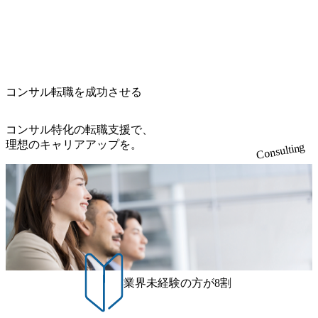
e.googleapis.com/our-vision-production.appspot.com/public/image
pearと、最先端テクノロジーに深い知見を持つシンプレクス
s/20260224131100_d8b3379f-6e64-4566-aea4-924f21977d35_120
社またはグループ会社との協力体制を築いている Xspear社
0x460.webp https://storage.googleapis.com/our-vision-production.a
はあくまでもコンサルティングファームであり、システム
ppspot.com/public/images/20260224131116_05d25aab-49d6-4429-
開発を担当することはない https://storage.googleapis.com/our-vi
810e-138e27965ee8_1200x386.webp グローバル人財育成を目
sion-production.appspot.com/public/images/20240925204111_caa9
的とした「語学研修」、効果的なプレゼンのポイントを掴
4e4b-6aae-45a6-a0ce-b98154c816a2_1153x543.webp メンバー情
み実践に強くなるための「プレゼン研修」、自社キャリア
報 (https://www.xspear.co.jp/member/)一部抜粋 - 伊勢山 昇吾氏:
コンサル転職を成功させる
アドバイザーによる自身のキャリア構築をめざす「キャリ
ベイカレントにてIT戦略立案から実装支援を軸に、様々な
ア開発研修」などがある 生産現場を含む全部門でフレック
業界で新規事業戦略、成長戦略、PMI推進、業務改革等の幅
スタイム制度を実施しており、月単位の決められた労働時
コンサル特化の転職支援で、
広いプロジェクトに従事 - 鈴木健仁氏：新卒でベイカレン
間の範囲内で、出社・退社の時刻を社員の自己裁量に委
理想のキャリアアップを。
Consulting
トに入社し最年少ディレクターを経てXspearに参画 - 梶田
ね、ワークライフバランスを図りながら効率的に働くこと
威人氏：BCG出身。金融業界における戦略策定、DX戦略立
ができる 【休日】 土日祝休みの完全週休2日制 2025年度の
案、人事組織テーマに強みを持ち、メディア・エンタメ業
年間休日は125日（GW8日、夏季9日、年末年始9日） 有給
界においてはDX戦略立案、NFT等の新規事業立案を得意と
休暇は年間24日（4月1日入社の場合）で、入社日に付与さ
する。 - 藏満 一馬氏：アクセンチュア出身。金融業界を中
れます。 年次有給休暇の残日数は、翌年度に繰り越すこと
心に、DX戦略策定、新規事業立案、組織変革、規制対応等
ができます。 慶弔休暇は、事由により取得可能日数は異な
の幅広いプロジェクトを主導する。 - 天野 善仁氏：19卒Pw
りますが、3～7日の連続休暇を取得できます。 リフレッシ
C出身。Xspear最年少シニアマネージャー 社員インタビュー
ュ休暇は、規程で定める勤続年数ごとに、連続5日のリフレ
ページ (https://www.xspear.co.jp/career/interviews/) 戦略だけの
ッシュ休暇を取得できます。 【育児や子の看護、介護など
業界未経験の方が8割
コンサルは終わり──コンサル業界の風雲児に聞く。“これ
の制度】 育児休暇： 対象：小学校1年修了時の3月31日まで
から”のコンサルの在り方 (https://www.businessinsider.jp/articl
の子を育てるすべての従業員※期間：通算3年間 短時間勤
e/20250205-simplex-xspear/) Xspear Consultingがえるぼし認定