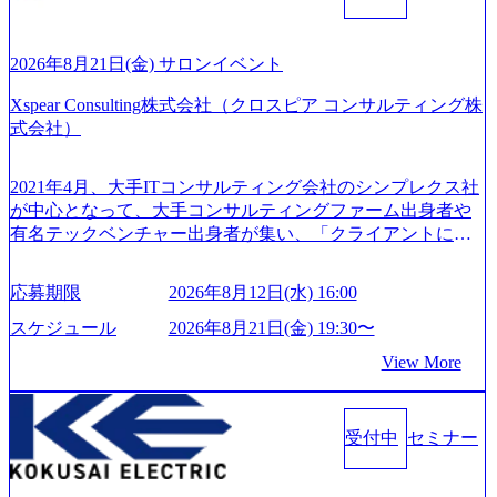
「働きがいのある会社ベストカンパニー」に選出され、社
WNERSHIP当事者であろう みずから決めてみずから動く、
員モチベーションが高いと評価されている。 ​ 大手コンサル
全体最適で考える、チームを巻き込む SPEEDスピードにこ
ティングファームやSIer、事業会社出身者など、多様な経歴
だわろう 今すぐ決める、すばやく動く、まず成果物をだす
2026年8月21日(金) サロンイベント
の社員が活躍している。 年間休日120日以上、完全週休2日
GRITやり抜こう 逆境でもブレずに続ける、改善サイクルを
制、有給休暇初年度10日（消化率46.3%）、特別休暇5日な
Xspear Consulting株式会社（クロスピア コンサルティング株
回す、結果が出るまでやり抜く 2026年8月14日(金) 19:00〜2
ど、充実した休暇制度を整備している。 ​ 月平均残業時間は
式会社）
0:00 (60分) 2026年8月7日(金) 16:00 本説明会は、選考の前段
25時間であり、ワークライフバランスを重視した働き方が
として「まず会社を知っていただく場」として設けたもの
可能である。 ​ スポレク制度や入社者歓迎会、全社員集会、
です。評価の場ではないため、キャリアを検討中の段階の
2021年4月、大手ITコンサルティング会社のシンプレクス社
リフレッシュ休暇など、社員同士の交流や健康をサポート
方にもご参加いただけます。 連休中の平日夜という日程の
が中心となって、大手コンサルティングファーム出身者や
する取り組みが充実している。 2026年8月13日(木) 19:00～2
ため、在職中の方も有給を取得することなく、現職への配
有名テックベンチャー出身者が集い、「クライアントにと
0:30予定 2026年8月7日(金) 16:00 コンサル業界の動向や業務
慮なくご参加いただけます。帰省先からのオンライン参加
って真のデジタルトランスフォーメーションを創造した
内容・会社説明・匿名の質問コーナーなどを盛り込んだ業
も可能です。 ● 当日のプログラム ・会社説明(40分) 教育
い」という想いの下で立ち上げた新鋭ファーム テクノロジ
界セミナーを実施しています。 ●前回開催時のアンケート
応募期限
2026年8月12日(水) 16:00
旅行事業の内容とビジネスモデル/今後の構想・事業展開/入
ーがビジネスの成功に大きな影響力を持つDX時代におい
結果 満足度：100％ 感想一例：「コンサルタントへのイメ
社後のキャリアパス ・質疑応答(20分) オンライン (Google M
て、20年以上にわたってFintech業界を中心に最先端テクノ
スケジュール
2026年8月21日(金) 19:30〜
ージのぼんやりしていた部分が明確になりました」「業界
eet) ・営業・マーケティングなど、ビジネスサイドでのキャ
ロジーを提供してきたシンプレクスのノウハウを活かしつ
の全体感や実際に働いていらっしゃる方の体感的なお話を
View More
リアを検討されている方 ・転職を具体的に決めてはいない
つ、あらゆる業種・業界のクライアントの企業価値の最大
伺うことができ、参考になりました」 オンライン(ZOO
が、情報収集を進めたい段階の方 ・東京・大阪での勤務を
化を支援するために、戦略策定、組織改革、人材育成、業
M)
希望される方
務改善、実行支援などのコンサルティングサービスを一気
受付中
セミナー
通貫で提供するのが特徴（いわゆる総合コンサルティング
ファーム） 社名の由来は”DXエリアにSpir（槍）を指して
切り開く””simplexないでは金融以外の領域にX（クロス）し