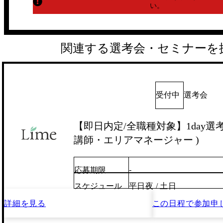
い。
関連する選考会・セミナーを
受付中
選考会
【即日内定/全職種対象】1day選考会
講師・エリアマネージャー )
-
応募期限
スケジュール
平日夜 / 土日
詳細を見る
この日程で
参加申