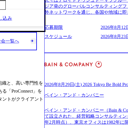
元々はデロイトトウシュトーマツグループ
(https://www.businessinsider.jp
適性検査をご受検いただきます。 ● 詳
ジア発のグローバルコンサルティングフ
ライゼーション (https://www.accenture.com/jp-ja
ションサーチになります。 ご経験やス
外ネットワークを通じ、各国や地域に即
ustomization) 大正製薬：ITカーブアウト支援 (http
下のいずれかの役割でご活躍いただきま
し込み
る日系最大級の総合コンサルティングファーム 『B
ies/consulting/taisho-pharmace
用となります。 ※案件によっては客先に
ンドメッセージに掲げ、企業や組織の変
ンク：初のオンライン開催「SoftBank Wor
応募期限
2026年8月12日
サルタント＞ Webアプリケーション、S
未来のありたい姿を実現するとともに、
s://www.accenture.com/jp-ja/case-studie
ー・スタートアップ企業に対する課題解
価値及び経済的価値の追求にも貢献 NE
スケジュール
2026年8月23日
業省：事業者の申請手続きを電子化する
規模基幹システムにおける最上流のPoC
考会一覧へ
NECのグループ会社であり、戦略、業務
例を実現 (https://www.accenture.com/jp-ja/case-
メント支援までを一気通貫で担当していま
グなどの専門知識と、豊富な経験を持つ約
network)（公共サービス） カルビー：SA
を活用し、顧客の業務革新と効率化の実現に
有する 金融、製造、流通、エネルギー
ps://www.accenture.com/jp-ja/case-studie
を深くヒアリングし、企画構想からアジ
ライアントとしている SAP領域においては
ービス） 世界49カ国に約73万人以上（2
貫で推進していただきます。 プロジェ
以上、日本国内で企業最多の5,399件の
上の国の企業を顧客に売上641億ドルを誇
定義からテストまでの一連の工程におけ
る また、日本国内企業として最多の3,200
ており(会計系BIG4を上回る規模感)、
析、顧客ヒアリング、戦略策定、技術選
資格も保有、さまざまな業界・業種での
ている、売上・従業員数共にこの8年間
す。 ＜SE＞ 参画いただく案件はプラ
組織と、高い専門性を
を基に独自の方法論やテンプレートを開
2026年8月29日(土) 2026 Tokyo Be Bold Pr
今後も高い成長が見込まれる 多くの技
発～テスト～リリース・リリース後対応
APコンサルティングサービスを提供する https://stor
roConnect」を
ングに続いて日本国内2番目にSAP認定
画当初はご経験に応じたフェーズからご
ベイン・アンド・カンパニー
uction.appspot.com/public/images/2024092
タントがクライアント
特にIT領域に強みを持つ グローバルのポジションに自由に応募できる社内の転職
ポートしつつ、徐々に対応範囲を広げてい
d8_1200x678.webp アビームコンサルティング会
ツール「キャリアズ・マーケットプレイ
的な品質向上を目的とし、プロジェクト
nt/dam/abeam/jp/ja/about/company/ABeamC
ベイン・アンド・カンパニー（Bain & Co
引き留めを受けずに移動が可能である（異動
ただきます。 課題選定から顧客への企
WARD OF EXCELLENCE 202
て設立された、経営戦略コンサルティングフ
取得率など約10項目を数値化すること
していただきます。 アジャイル開発を
賞 (https://prtimes.jp/main/html/rd/p
年2月時点）、東京オフィスは1982年
成功した 18時以降の会議を原則禁止と
ながら改善サイクルを回すため、ご自身
ング、社員の健康改善を支援 食事・睡眠など可視化 (ht