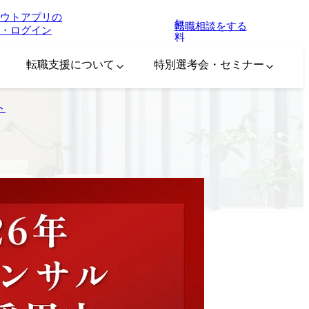
ウトアプリの
無
転職相談をする
・ログイン
料
転職支援について
特別選考会・セミナー
ト