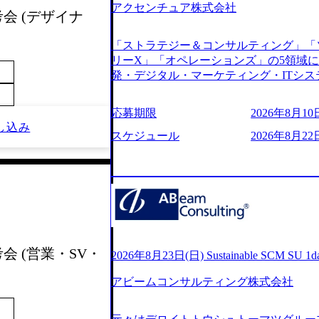
アクセンチュア株式会社
s://www.youtube.com/watch?v=
考会 (デザイナ
りながら安定した事業を展開し、高い安定
に1兆円を目指す日本にもなかなかない
「ストラテジー＆コンサルティング」「
130%成長 https://storage.googleapis.com/our-v
リーX」「オペレーションズ」の5領域
20251030164405_5c527843-d227-4df8-b86c-5
発・デジタル・マーケティング・ITシ
googleapis.com/our-vision-production.apps
からその実行的側面であるITサービスの
f6-0539-4887-84d7-34c8d8544226_
ファームである あらゆる産業において非常
上もの新規事業を立ち上げているため様
応募期限
2026年8月10日
ne Global 500社の80％以上の企
が活発であり、多様なスキルを1社で身
し込み
ジェクトは「ファーストリテイリングに
スケジュール
2026年8月22
かする「オールインハウス」型の組織体
のDX化支援」「ヴィヴィアン・ウエス
主体的かつ柔軟なキャリア形成が可能。 https://stora
ンサルティング活動のみならず、2021年にはKD
uction.appspot.com/public/images/2025103
を設立し、人工知能とデータアナリティ
88_1200x698.webp ## 働き方／
する活動や、デジタル人材育成の支援も盛んに行う 採
り、 働き甲斐のあるランキング、新卒注
e.com/content/dam/accenture/final/accenture
であり株主からの圧力がないため事業創
e.pdf#zoom=50) 女性の活躍について (https://www
て長期的な成長を若手に任せられる環境
inal/careers/corporate/document/wom
重視するため出社勤務。1日の労働時間平均9
会 (営業・SV・
ログ (https://www.accenture.com/jp-ja/b
2026年8月23日(日) Sustainable SCM SU 
年間データ、エンジニア組織） 2026年8月22日(
経営」 (https://business.nikkei.com/atc
日(月) 16:00 ※応募者が定員を上回
アビームコンサルティング株式会社
理由【コンサル業界俯瞰マップ】 (https://diamo
ていただきます。ご了承ください。 ● 当日
店出身者などマーケティングのトップ人材が集結するワケ 
説明会終了後、随時ご案内) ※全てリモ
e/detail/45446) エンジニアから
別に当日の面接案内をお送りいたします