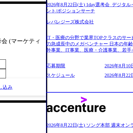
2026年8月22日(土) 1day選考会_デ
ント/ポジションサーチ
レバレジーズ株式会社
IT・医療の分野で業界TOPクラスのサー
考会 (マーケティ
の急成長中のメガベンチャー 日本の年
外事業、IT事業、医療・介護事業、若手
業を展開する オールインハウスの組織
どの人員調達できる 独立資本経営をとっており
応募期限
2026年8月10日
orage.googleapis.com/our-vision-production
242d0de-3e54-4f03-b076-00318d5c0
スケジュール
2026年8月22日
明資料 (https://speakerdeck.com/leverages/lever
ng-xiang-ke) 「働く人」「事業・
し込み
リアルを取り上げています！ (https://melev
大分県より「外国人留学生等受入環境整備事業委託業務
main/html/rd/p/000000612.0000
ム「NALYSYS」リリース (https://prtimes.jp/ma
YouTube（【公式】レバレジーズCh） (https://
レジーズで活躍するメンバー紹介！〜 管理職種編 〜 (
2026年8月22日(土) ソング本部 週末オ
h?v=RETwZKac2UI) レバレジーズで