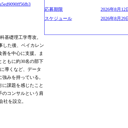
お届けするのは単なるレポートではなく
ハラスメント抑止に向けた研修の拡充、
く、高い貢献度を実感できます。 ● 勤務地 東京都渋谷区渋谷3丁目6-7 渋谷
es/view/00694812) “失われた30年
aa5ed9090ff56fb3
ベインは1973年に創業された。クライ
進する 育休取得率は男性65%、女性10
ワー 事業所内禁煙(入居する施設に喫煙
s://www.businessinsider.jp/pos
応募期限
2026年8月12日
よう、カスタマイズされた戦略を策定し
管理職率も21.8%（2023年12月時点）と
の喫煙を全面的に禁止 ・禁煙サポート制度
の可視化を支援 「インパクト加重会計
行動に落とし込んでいる。 徹底した「
スケジュール
2026年8月29日
日(土) 面接枠 ①10時開始、②11時開始、③12時開始 2026年8月10日(月) 16:00 各回5
れかのご経験をお持ちの方 ・システム・
トを算出 (https://prtimes.jp/main/html/rd
テンシャル実現を目標に、具体的に目に
0分程度を想定 オンライン 書類選考通過
義～基本設計など上流経験2年以上 ・PM
て20年近く成長を続けており、2022年3月
社戦略やトランスフォーメーション案件
詳細設計までのいずれかの上流工程の経
破が目前となった 2023年4月1日時点で
るものとして「True North」（真北
究科基礎理工学専攻。 
験 ・お客様との折衝経験、交渉経験 ・
数の規模のコンサルティング会社となり
傾いて見えるTrue Northとは磁北で
組まれたご経験 ・アジャイル/スクラムへ
従事した後、ベイカレン
業的な柔らかい雰囲気が特徴的で、従業
答えや、単に理論的に正しいが実行不可
シップが取れる方/一人称で主体的に動け
たオンボーディング支援(入社時に10日
改善を中心に支援。ま
値を追求した本当の答えを提供したい、
素直に受け取れる方 ・推進力のある方
魅力に感じ、他Big4ではなくアビームを
る信念であり、カルチャーにもなってい
ともに約30名の部下
じめとしたシステム、とイメージされる
プロジェクトへのアサインや海外オフィ
成に導くなど、データ
や新規事業立案などのトップラインを上
ている。東京オフィスに来るグローバル
ーツ&エンターテイメント領域ではBig
に強みを持っている。
ムで活動している。プロボノ活動にも力
を誇る 社員の多様化する生活スタイル
Oなどの非営利団体に無償でコンサルティン
方に課題を感じたこと
場環境を実現するため、さまざまなサポ
(土) の対面Kick-offイベントを皮切り
手のコンサルという肩
性の活躍推進などの取り組み、また、フ
8月29日(土)10:00～13:30 2026年8月12日(水
度、フルリモート制度などの多様な働き
式会社を設立。
kyo Be Bold Program (女性候
026年8月23日(日) 9:00～18:00終了 2026年
ライアントに斬新なソリューションを提
ainable SCM SU 1day選考会を開催い
に、チームのダイバーシティは欠かせま
「物流・調達コストの構造改革」といっ
持つ女性の皆様に多数ご参画頂きたいと考
トがこれから取組むべき「グリーントラ
経験では難しいのではないか」、「実際