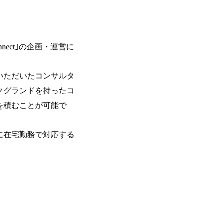
ーエコノミー(循環経済)」といった社
か」、「ケース面接の経験がなく対策の
最新の事例などを基に企業の構造改革と
いただいているため、今回のプログラム
ェッショナルチームです。 今回1day
ルな交流、実際のプロジェクトのケース
す。 ・コンサルタント(調達改革・設備O&M
ッションを約1か月の期間に渡り行い、
SCM構想・PLM/MES改革)【SSC S
nect｣の企画・運営に
ト未経験の方でも、戦略コンサルタント
改革)【SSC SU】 ・SCM/ECMデータ・プロセ
ただきますので、戦略コンサルティング
tegy Unit(Strategy Consultant
ひご応募ください。 ● 応募後のフロー ・書類選考後、対象者の方にはWebテスト
ポジション)【SCS SU】 ※当日は全
いただいたコンサルタ
を8月20日までに受験いただきます ・8
実施を予定しています ※1名あたりの拘
ます ・初回プログラム : 8月29日(土)10:
クグランドを持ったコ
ています ※1次面接と最終面接の間を
プログラム期間中はコンサルタントとの
を積むことが可能で
調整が叶わないケースもございます オン
ワークショップなどを実施します ・10月
施する予定です ※ご都合が合わない方は
ベイン東京オフィス(六本木) ※イベン
に在宅勤務で対応する
施 ※東京オフィスのみのご応募となり
受けいたしかねますのでご了承ください 
ちの方で、東京オフィスのコンサルタント
語・日本語ともにビジネスレベルの方 
試験N1またはそれ相当の上級レベルの日