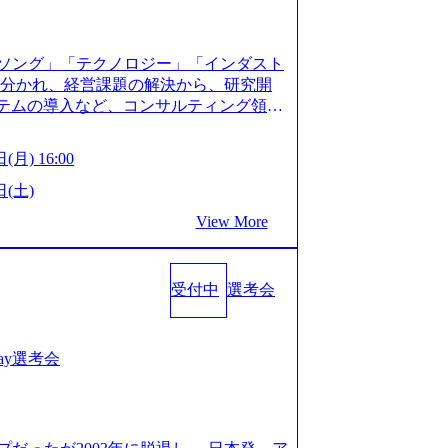
XJ7Eam0onXA) 創業以来黒字を維持し、急成長中であ
性を持つ企業へと成長している 10年後
メガベンチャー。創業から黒字経営。年間
ソング」「テクノロジー」「インダスト
ision-production.appspot.com/public/images/
に分かれ、経営課題の解決から、研究開
587f843fdf6_1200x471.webp https://storage.
ステムの導入など、コンサルティング領域
pot.com/public/images/20251030164946_dc0888
提供まで一貫して支援する総合系・IT系
1200x666.webp 年間100億円規模の投資の元、10以
に良質な顧客基盤を築いており、Fortu
々な業界を経験することが可能 社内転職
(月) 16:00
業をクライアントとして抱えている 手掛けたプロ
に着けることが可能 事業開発・運用を内包
おけるグローバル化」「資生堂グループ
日(土)
。社内スカウトや社内公募制度を用いて
トウッドの製品開発」など多岐にわたる コ
ge.googleapis.com/our-vision-prod
View More
DIと合弁会社「ARISE analytics」
0165942_70f09968-1b27-43e6-b849-1cd107c4f4
クス技術で新たなイノベーションを創出
WLB／待遇 内装8億円超のかっこいいオフィスがあ
用資料 (https://www.accentur
目ランキング受賞歴多数 あえての未上場
受付中
選考会
-com/document-2/Accenture-Recruiting-Brochur
造の自由度が高く、赤字事業でも投資し
.accenture.com/content/dam/accenture/f
 対面でのコミュニケーションメリットを
en-brochure.pdf#zoom=50) 社員発信のキャリアブ
.2時間、有休消化率81%(2024年度の
logs/japan-careers-blog) 江川社長が語る「105点
1day選考会
土) 10:00～最長16:00 2026年8月10
l/gen/19/00604/021600008/) 規模拡大で成功する
る場合は、厳正なる審査の上参加者を決定させ
nd.jp/articles/-/346218) 大手広告代理
の流れ 受付 → 会社説明会 → 面接(会社
(https://markezine.jp/articl
ートにて実施します。 ※参加される方に個
コンサルタントへ。会社に入って、何が変わった？
。 ※通常の選考フローと異なり、事前に