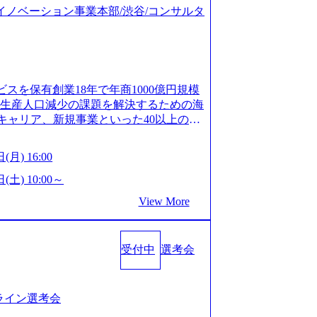
ジタルイノベーション事業本部/渋谷/コンサルタ
ビスを保有創業18年で年商1000億円規模
齢生産人口減少の課題を解決するための海
キャリア、新規事業といった40以上の事
体制をとっており社内で新しい事業開発な
、事業創造の自由度が高い https://st
(月) 16:00
.appspot.com/public/images/20240925162633_7
dff_1200x644.webp レバレジーズ株式会社 会社説
(土) 10:00～
ages-hui-she-shao-jie-zi-liao-zhong-tu-cai-yo
View More
サービス」「カルチャー」など、レバレジーズの
.leverages.jp/) レバレジーズグローバル、
」を受託 (https://prtimes.jp/
受付中
選考会
10591.html) レバレジーズ、モチベーション管理システ
in/html/rd/p/000000622.000010591.html)
www.youtube.com/@leveragesCh) レバ
https://www.youtube.com/watc
ンライン選考会
活躍するメンバー紹介！〜 営業職種編 〜 (http