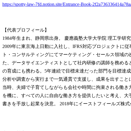
https://spotty-law-7fd.notion.site/Entrance-Book-2f2a736336414a78
【代表プロフィール】

1984年生まれ、静岡県出身。 慶應義塾大学大学院 理工学研
2009年に東京海上日動に入社し、IFRS対応プロジェクトに
ト・コンサルティングにてマーケティング・セールス領域の
た、データサイエンティストとして社内研修の講師を務めると
の育成にも携わる。5年連続で目標未達だった部門を目標達
分析や調査から実行まで一気通貫で支援し、成果を出すこと
当時、夫婦で子育てしながらも会社や時間に拘束される働き
を機に、すべての人に自由な働き方を提供したいと考え、大
書きを手放し起業を決意。 2018年にイーストフィールズ株