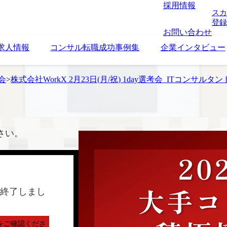
採用情報
スカ
登録
お問い合わせ
求人情報
コンサル転職成功事例集
企業インタビュー
考会
>
株式会社WorkX 2月23日(月/祝) 1day選考会_ITコンサルタン
さい。
終了しまし
をご確認くださ