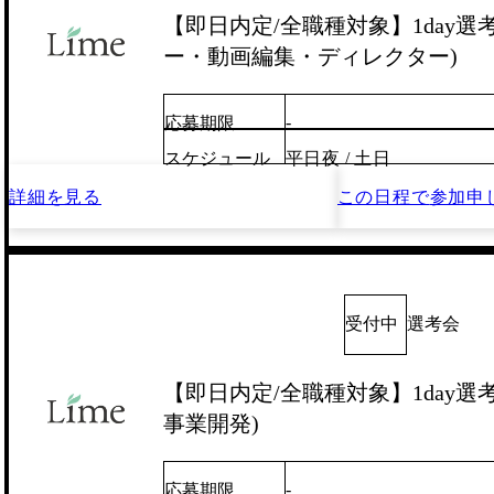
【即日内定/全職種対象】1day選
ー・動画編集・ディレクター)
-
応募期限
スケジュール
平日夜 / 土日
詳細を見る
この日程で
参加申
受付中
選考会
【即日内定/全職種対象】1day選考
事業開発)
-
応募期限