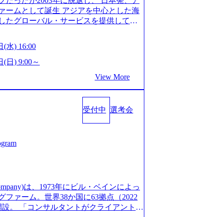
だったが2003年に脱退し、 日本発、ア
/post-288838) プラダ：ラグジュアリー製品のパーソナ
細 デジタルイノベーション事業部でのポジ
ァームとして誕生 アジアを中心とした海
/case-studies/song/prada-luxury-product-c
キル、そして適性や志向性に合わせて、以
したグローバル・サービスを提供してい
s://www.accenture.com/jp-ja/case-stud
す。 ※本求人はレバテック株式会社の雇
uild Beyond As One ®.』をブラ
utical)（ストラテジー & コンサルティング） ソフトバ
出向いての作業も発生します。 ＜ITコン
革を通じて社会や産業の課題を解決し、
ld 2020」でマーケ＆営業のDX実現 (http
(水) 16:00
aaS系の領域において、大手・ベンチャ
クライアント変革の確実な実現と社会的
s/communications-media/softbank)（通信） 経済産
決支援を行います。 直近の案件では、大
Cとの戦略的資本提携も実現して、現在は
(日) 9:00～
「保安ネット」を構築。省庁DXの先進事
(概念実証)支援から構想策定、開発マネジ
改革、IT、組織・人事、アウトソーシン
studies/public-service/meti-industry-safety-
View More
す。 生成AIなどの最新技術とシステム
6,000名を超えるプロフェッショナルを
P HANAの導入で基幹システムを刷新 (htt
貢献します。 ＜PL/PM＞ 顧客の要望
、情報通信、公共事業など幅広い分野をク
s/consumer-goods-services/calbee)（消費財・サ
ャイル開発による開発支援までを一気通
日本市場No.1を誇り、全世界で6,400件
024年5月時点）の社員を擁し、世界120以
クト提案・推進の中核として、企画・要件
受付中
選考会
SAP認定コンサルタント資格を取得してい
る 日本では2.3万人以上の従業員を擁し
る管理業務に加え、最上流での現状分
件のSAP S/4HANA®認定コンサルタント
営業利益率も約15％と驚異的な数字となっ
定、品質改善なども推進していただきま
プロジェクト実績と蓄積されたノウハウ
で4倍近くの成長を遂げていることから、
イム案件メインです。 要件定義～設計～開
発し、それらを活用してお客様に最適なS
ogram
術者を抱えており、アビームコンサルティ
まで一気通貫でご担当いただきます。 参
age.googleapis.com/our-vision-prod
コンサルタント制度の有資格者数が多く、
担当いただき、当社の社員が業務面をサ
5132728_996dc8f2-7d54-42b9-a7ae-8c532c52d3
ただきます。 ＜QAエンジニア＞ 本質
社資料 (https://www.abeam.com/conte
ス」が存在し、本ツールを活用で上司の
の上流(コンサルティング領域)から参画い
onsultingCompanyProfile_jpn_4.pdf) 『SAP A
mpany)は、1973年にビル・ベインによっ
者は年間約1,000名） 残業時間や有休
画提案、そして実行までを一気通貫で支援
4』において優秀賞「プロジェクト・アワード」を受
ァーム。世界38か国に63拠点（2022
で、実行前後で離職率を半減させることに
通じて顧客の要望や提案を柔軟に取り入れ
/000000010.000123981.html) アビームコンサルティ
に開設。 「コンサルタントがクライアントに
しているほか、在宅勤務制度の全社展開、
の提案がサービスに直接反映されやす
tps://www.nikkan.co.jp/articl