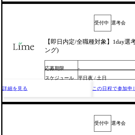
受付中
選考会
【即日内定/全職種対象】1day選
ング)
-
応募期限
スケジュール
平日夜 / 土日
詳細を見る
この日程で
参加申
受付中
選考会