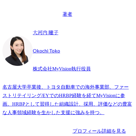
著者
大河内 瞳子
Okochi Toko
株式会社MyVision執行役員
名古屋大学卒業後、トヨタ自動車での海外事業部、ファー
ストリテイリング/EYでのHRBP経験を経てMyVisionに参
画。HRBPとして習得した組織設計、採用、評価などの豊富
な人事領域経験を生かした支援に強みを持つ。
プロフィール詳細を見る