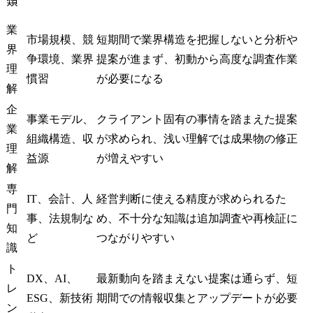
類
業
市場規模、競
短期間で業界構造を把握しないと分析や
界
争環境、業界
提案が進まず、初動から高度な調査作業
理
慣習
が必要になる
解
企
事業モデル、
クライアント固有の事情を踏まえた提案
業
組織構造、収
が求められ、浅い理解では成果物の修正
理
益源
が増えやすい
解
専
IT、会計、人
経営判断に使える精度が求められるた
門
事、法規制な
め、不十分な知識は追加調査や再検証に
知
ど
つながりやすい
識
ト
DX、AI、
最新動向を踏まえない提案は通らず、短
レ
ESG、新技術
期間での情報収集とアップデートが必要
ン