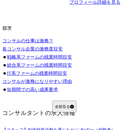
プロフィール詳細を見る
目次
コンサルの仕事は激務？
各コンサル企業の激務度目安
戦略系ファームの残業時間目安
総合系ファームの残業時間目安
IT系ファームの残業時間目安
コンサルが激務になりやすい理由
短期間での高い成果要求
膨大なインプット（情報収集・学習）の必要性
多岐にわたる業務
全部見る
コンサルタント
の求人情報
クライアント都合でスケジュールが左右される
プロジェクト単位で繁閑差が大きい
【スタッフ】知的財産活動を通じたビジ
BizDev（経験者）