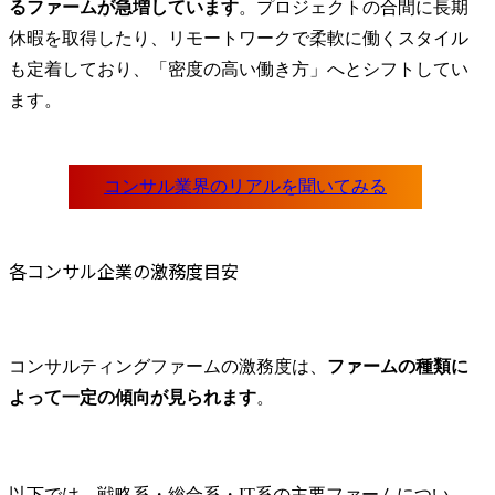
るファームが急増しています
。プロジェクトの合間に長期
と権利侵害予防におい
休暇を取得したり、リモートワークで柔軟に働くスタイル
て、各種プロジェクトへ
も定着しており、「密度の高い働き方」へとシフトしてい
の支援と相談対応を実施
し、知財トラブルの未然
ます。
防止と適切な対応を行い
ます。

社内外の専門家との連携
により、リスク最小化と
事業継続性の確保を最優
先とした対応を実施しま
す。
各コンサル企業の激務度目安
コンサルティングファームの激務度は、
ファームの種類に
よって一定の傾向が見られます
。
以下では、戦略系・総合系・IT系の主要ファームについ