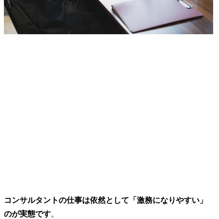
害の予防やトラブル等に
関する各種プロジェクト
支援、相談対応等)

主な仕事の概要

・新しいビジネスや社内
ベンチャーの立ち上げ段
階から、知的財産担当者
として、ビジネスの拡大
に向けた戦略の策定・実
行・検証を通じて事業成
長を支援します。

各事業部門との密接な連
携により、事業特性に応
じた最適な知財戦略を立
案し、競争優位性の確保
と事業リスクの最小化を
実現します。

コンサルタントの仕事は依然として「激務になりやすい」
・法務・知財業務の高度
化と効率化を目的とし
のが実態です
。