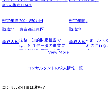
コンサルは何が辛い？やめとけといわれるポイント
ネスの推進<1347>
常に成果で評価されるプレッシャーがある
修正・やり直しが多く精神的に消耗しやすい
想定年収
700～850万円
想定年収
-
クライアント対応で神経を使う場面が多い
プライベートの予定を立てにくい
勤務地
東京都江東区
勤務地
-
成果が出ないと居場所がなく感じやすい
法務・知的財産担当で
- セールス
業務内容
業務内容
コンサルの離職率はどのくらい？
は、NTTデータの事業展
れの同行な
コンサルの激務に関するFAQ
開を知的財産面から戦略
く。

View More
コンサルは何年で辞める人が多い？
的に支援する重要な部門
イメージとし
であり、国内外のプロジ
の新規の訪問
コンサルの辞めどきはいつですか？
ェクトや当社事業の成長
それ以外で
コンサルタント
の求人情報一覧
コンサルに向いている人・向いていない人は？
を知財戦略の立案・実行
ージングや
コンサルは本当にずっと激務なの？
を通じて推進します。

どを狙い、
まとめ
これまでの業務経験を活
活用や広範
コンサルの仕事は激務？
かし、新たな領域に挑戦
ス提供を行
したい方や専門領域を拡
大したい方のご応募をお
待ちしています。
