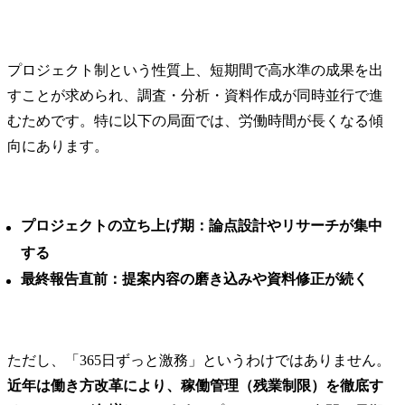
て、相談対応のAI化・DX
化等の各種施策を企画・
立案し、当社事業支援・
貢献に向けた実施を推進
プロジェクト制という性質上、短期間で高水準の成果を出
します。

すことが求められ、調査・分析・資料作成が同時並行で進
業務プロセスの標準化、
むためです。特に以下の局面では、労働時間が長くなる傾
自動化及び最適化によ
り、より戦略的な知財業
向にあります。
務への注力を可能とする
環境整備を行います。

・国内外における特許及
び商標の調査・出願・活
プロジェクトの立ち上げ期：論点設計やリサーチが集中
用に関する業務を担当
する
し、知的財産権の適切な
最終報告直前：提案内容の磨き込みや資料修正が続く
取得と管理を実施しま
す。

技術動向の把握と競合分
析を通じて、効果的な知
ただし、「365日ずっと激務」というわけではありません。
財ポートフォリオの構築
と維持を図ります。

近年は働き方改革により、稼働管理（残業制限）を徹底す
・知的財産権の活用促進