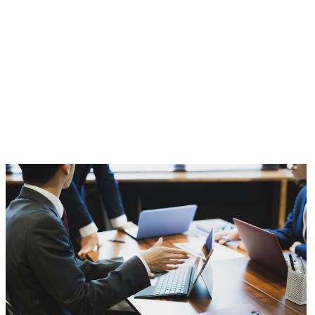
部署の主な業務

・ビジネス推進に向けた
知的財産戦略の策定・推
進(新しいビジネス(社内ベ
ンチャーを含む)の立ち上
げ段階からの戦略策定支
援、ビジネス拡大に向け
た戦略の策定・実行・検
証等)

・知的財産活動の強化・
最適化(相談対応のAI化・
DX化等、法務・知財にお
ける当社事業支援・貢献
のための各種施策の企
画・立案・実施等)

・国内外の知財業務対応
(特許及び商標の調査・出
願・活用に関する業務等)

・知財紛争対応・管理(知
的財産権の活用、権利侵