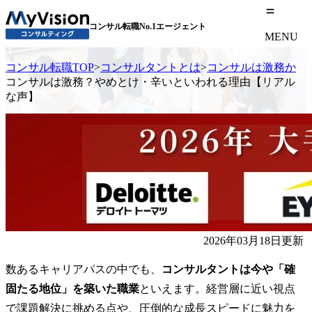
コンサル転職No.1エージェント
MENU
コンサル転職TOP
>
コンサルタントとは
>
コンサルは激務か
コンサルは激務？やめとけ・辛いといわれる理由【リアル
な声】
2026年03月18日更新
数あるキャリアパスの中でも、
コンサルタントは今や「確
固たる地位」を築いた職業
といえます。経営層に近い視点
で課題解決に挑める点や、圧倒的な成長スピードに魅力を