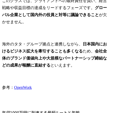
このクラスでは、クライアントへの最終責任を負い、経営
戦略や収益目標の達成をリードするフェーズです。
グロー
バル企業として国内外の役員と対等に議論できること
が欠
かせません。
海外のタタ・グループ拠点と連携しながら、
日本国内にお
けるビジネス拡大を牽引することも多くなる
ため、
会社全
体のブランド価値向上や大規模なパートナーシップ締結な
どの成果が報酬に直結する
といえます。
参考：
OpenWork
年収1000万円に到達する最短ルートと年齢