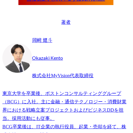
著者
岡﨑 健斗
Okazaki Kento
株式会社MyVision代表取締役
東京大学を卒業後、ボストンコンサルティンググループ
（BCG）に入社。主に金融・通信テクノロジー・消費財業
界における戦略立案プロジェクトおよびビジネスDDを担
当。採用活動にも従事。

BCG卒業後は、IT企業の執行役員、起業・売却を経て、株