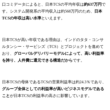
高年収を狙えるスキルセット（英語×IT×PM）
口コミデータによると、日本TCSの平均年収は
約637万円
で
未経験から日本TCSへ転職する場合の年収相場
す。システム開発系の平均収入は約568万円のため、
日本
まとめ
TCSの年収は高い水準
といえます。
よくある質問
Q1. 日本TCSで年収1,000万円に到達するにはどうすればいいですか？
Q2. 日本TCSは激務ですか？ワークライフバランスは取れますか？
日本TCSが高い年収である理由は、インドのタタ・コンサ
Q3. 日本TCSにコンサル未経験でも転職できますか？
ルタンシー・サービシズ（TCS）とプロジェクトを進めて
おり、
グローバルデリバリーモデルによって、高い利益率
を誇り、人件費に還元できる構造だから
です。
日本TCSの母体であるTCSの営業利益率は約24.3％であり、
グループ全体としての利益率が高いビジネスモデルである
こと
が日本TCSの利益率の高さに影響しています。