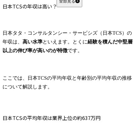
ディレクター・経営幹部クラス
全部見る
日本TCSの年収は高い？
年収1000万円に到達する最短ルートと年齢
なぜ日本TCSの待遇は良いのか？給与体系と評価制度
給与構成：基本給＋賞与＋残業代
日本タタ・コンサルタンシー・サービシズ（日本TCS）の
三菱商事とタタ・グループのハイブリッドな評価制度
年収は、
高い水準
といえます。とくに
経験を積んだ中堅層
「実質年収」を押し上げる手厚い福利厚生
以上の伸び率が高いのが特徴
です。
日本TCSと競合他社の年収を徹底比較
vs 外資系ITコンサル（アクセンチュア・IBM等）
vs 日系大手SIer（NTTデータ・NRI等）
ここでは、日本TCSの平均年収と年齢別の平均年収の推移
日本TCSを選ぶ経済的なメリット・デメリット
について解説します。
日本TCSが 「激務で高給」は本当？労働環境の実態
平均残業時間とワークライフバランス
英語力は必須？グローバル案件と年収の関係
リモートワーク環境と働きやすさ
日本TCSの平均年収は業界上位の約637万円
日本TCSへの転職で年収アップを実現するには
中途採用のオファー年収が決まるポイント