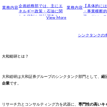
大和総研へ転職するためのポイント
企画総務部では、主にエ
【具体的には
業務内容
業務内容
転職理由・志望動機の一貫性を深めて作り込む
ネルギー政策・石油に関
・事業横断
わる税制や統計調査をテ
資・リソース
View More
ケース面接対策は入念におこなう
ーマに委員会の企画・運
SDV研究開
コンサル特化の転職エージェントを活用する
営やテーマに関連した情
体のリソー
大和総研に転職するならMyVision
報収集・発信。当部の業
するための,
シンクタンク
の
務は、石油各社の重要な
ール・プロセ
まとめ
経営課題に関するものが
事業管理部
大和総研の年収に関するFAQ
多く、緻密かつ慎重に業
全社方針に
Q1.大和総研の年収はほかのシンクタンクと比べて高いで
務を遂行する必要があり
ついて調整

大和総研とは？
Q2.大和総研で年収1,000万円を目指すことは可能ですか？
ますが、その分やりが
2輪・4輪・
い、使命感や達成感、さ
数の事業領
らには社会全体への貢献
における費
をより強く感じられま
業務の管理
大和総研は大和証券グループのシンクタンク部門として、
経
す。

業への投資妥
企業
です。
・トータル
●石油・エネルギー政策等
メント:

の石油業界関連政策に関
開発工数だ
する情報収集活動

発用ライセ
リサーチ力とコンサルティング力を武器に、
専門性の高いキ
会員各社へのヒアリン
費、設備費 