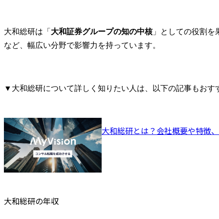
提供、HP上での情報公
ー」の策定
開・発信。

大和総研は「
大和証券グループの知の中核
」としての役割を
※委員会とは…会員各社
など、幅広い分野で影響力を持っています。
の課長～部長クラスの専
門家が出席し、業界内の
それぞれの所掌領域に係
るテーマに関して課題提
▼大和総研について詳しく知りたい人は、以下の記事もおす
起や改善策について意見
交換し、業界全体の方針
などを決定する場です。

大和総研とは？会社概要や特徴
【具体的には】

ご入社後は、上長のもと
で以下のような業務をお
任せします。

・委員会や政府等への説
明に必要な情報やデータ
の収集、分析および資料
大和総研の年収
作成
