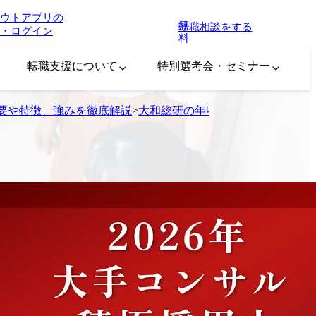
ウトアプリの
無
転職相談をする
・ログイン
料
転職支援について
特別選考会・セミナー
要や特徴、強みを徹底解説
>
大和総研の年収はいくら？平均や