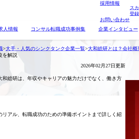
採用情報
スカ
登録
お問い合わせ
求人情報
コンサル転職成功事例集
企業インタビュー
職
>
大手・人気のシンクタンク企業一覧
>
大和総研とは？会社概
較を解説
2026年02月27日更新
大和総研は、年収やキャリアの魅力だけでなく、働き方
のリアル、転職成功のための準備ポイントまで詳しく紹