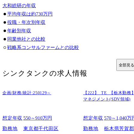
大和総研の年収
平均年収は約730万円
役職・年次別年収
年齢別年収
同業他社との比較
戦略系コンサルファームとの比較
総合系コンサルファームとの比較
そのほかのシンクタンクとの比較
全部見
シンクタンク
の求人情報
大和総研の福利厚生
休暇
各種手当・サポート
企画/財務/統計:250129～
【222】_TE_【栃木勤
勤務形態
マネジメント(SDV領域)
大和総研の年収を決める評価制度
大和総研への転職を考えるうえで把握しておくべきこと
想定年収
550～910万円
想定年収
570～1,040万
精神的・体力的なタフさが求められる
勤務地
東京都千代田区
勤務地
栃木県芳賀
地道な調査など泥臭い仕事が多い