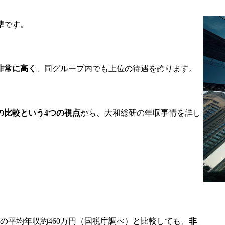
準
です。
非常に高く
、同グループ内でも上位の待遇を誇ります。
の比較という4つの視点
から、大和総研の年収事情を詳し
の平均年収約460万円（国税庁調べ）と比較しても、
非