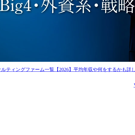
ります。

・将来的には、全社営業
戦略や営業プロセスの整
理・改善等に関与し、当
社営業組織・営業機能の
高度化に貢献いただくこ
とを期待します。

業務の具体例

・民間企業を対象とした
顧客開拓および関係深耕

サルティングファーム一覧【2026】平均年収や何をするかも詳
・アカウントプランの策
定・実行

・リード獲得施策(セミナ
ー、イベント、コンテン
ツ等)の企画・運営

・顧客課題の把握および
提案テーマの企画・構想