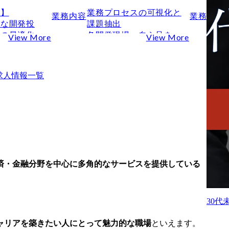
】

業務プロセスの可視化と
業務内容
業務内容
的な開発投
課題抽出

の最適化:

各開発現場へ自ら足を運
View More
View More
発センター全
び、現場のリアルな業務
ス全容を把握
を理解。

システム・ツ
ヒアリングを通じて、ボ
求人情報一覧
スを整備

トルネックや非効率な業
門と連携し、
務フローを洗い出しま
対する対応に
す。

すか？
与えられたテーマに取り
汎用など、複
組むだけでなく、自ら課
域を跨ぐ開発
題を発見し、改善に繋げ
用配分・精算
ていく主体性が求められ
、および各事
ます。

済・金融分野を中心に多角的なサービスを提供している
当性の検証

標準化・シェアードサー
コストマネジ
ビス化の設計

部門ごとに分断されたル
30
けでなく、開
ールや申請フローを整
ンス、電算機
理・統合し、全体最適の
ャリアを築きたい人にとって魅力的な職場
といえます。
など、ソフト
観点で新しい業務プロセ