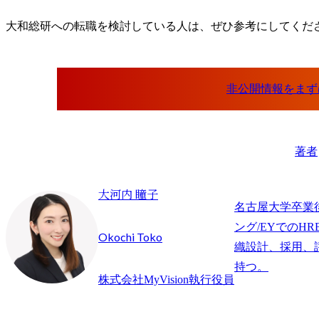
大和総研への転職を検討している人は、ぜひ参考にしてくだ
著者
大河内 瞳子
名古屋大学卒業
ング/EYでのHR
Okochi Toko
織設計、採用、
持つ。
株式会社MyVision執行役員