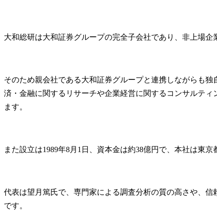
グ、外部有識者会議の傍
ウェア開発
聴や、外部調査機関を使
らゆる投資の
用した諸外国も含めた石
・投資対効果(
大和総研は大和証券グループの完全子会社であり、非上場企
油業界の動向調査

化と提言:

●石油関連の税制や補助金
IT投資やツ
に関する省庁への提言

る開発効率
燃料の安定供給とカーボ
出し、経営
そのため親会社である大和証券グループと連携しながらも独
ンニュートラル燃料の開
当性を説明・
済・金融に関するリサーチや企業経営に関するコンサルティ
発・実装に向けた活動の
・戦略的な
両立を推進するための、
画の策定:

ます。
会員各社の意見を取りま
グローバル
とめ、省庁への現状の説
人員増加に
明や必要な要請(補助金・
と、それに
税制改正等)。

プットのバラ
また設立は1989年8月1日、資本金は約38億円で、本社は東
●統計データを活用した課
・管理枠組
題認知・情報提供

着:

会員各社の生産・販売・
従来の枠組
在庫等から作成した統計
い、SDV特
代表は望月篤氏で、専門家による調査分析の質の高さや、信
データを用いた業界の現
発サイクル
です。
状把握や課題認知、情報
ソース管理