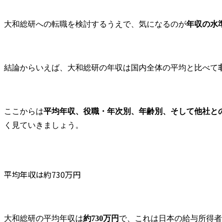
・日々の原油価格変動に
対する要因分析、週次・
月次ペースでの各社の統
大和総研への転職を検討するうえで、気になるのが
年収の水
計データ集計

・各種会議の議事録等の
作成

・一部関係省庁とのやり
結論からいえば、大和総研の年収は国内全体の平均と比べて
取り(確認事項等)

・会員会社へのヒアリン
グや、政府(エネ庁など)と
の折衝同行・参加等

ここからは
平均年収、役職・年次別、年齢別、そして他社と
く見ていきましょう。
※会員企業とのやり取り
の中で、主体的に業界と
しての方向性を模索し、
国に対して一緒に提言し
平均年収は約730万円
ていくことで、我が国の
石油、エネルギーの安定
供給に貢献していただく
ことを期待しています。

※入局後3年程度以降は、
大和総研の平均年収は
約730万円
で、これは日本の給与所得者