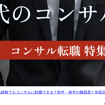
当社では現在、民間事業
●以下のいずれか、また
業務内容
のさらなる成長に向けて
複数の業務を担当いただ
営業機能の高度化に取り
きます

View More
View Mo
組んでいます。

本ポジションでは、当社
地域イノベーションコン
の民間事業における営
サルティング

業・マーケティング機能
自治体・大学・国立研究
を担い、新規顧客開拓、
開発法人等における、研
既存顧客との関係深耕、
究シーズの発掘・活用、
営業プロセス高度化を通
社会実装を通じた地域イ
じて民間事業の成長を推
ノベーション創出支援を
進することを期待してい
行います。

ます。

業務の具体例

●以下のいずれか、または
特定地域における技術シ
複数の業務を担当いただ
ーズの探索・発掘および
きます

それらを活かしたスター
代未経験でもコンサルに転職できる？前半・後半の難易度と年収
トアップ創出支援、地域
民間企業向けコンサルテ
企業によるコンソーシア
ィング事業における営業
ム設置・運営と連携・マ