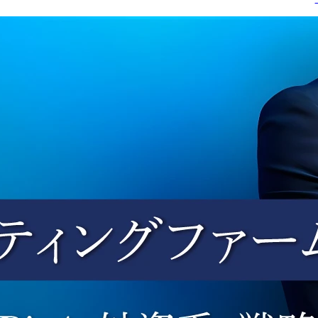
活動

ッチング支援、大学等に
・民間企業を顧客とする
おける技術シーズ活用コ
コンサルティング事業に
ンサルティング
おいて、事業本部・グル
ープと連携し、新規顧客
開拓から企画・提案、ま
た既存顧客への新たな提
案(クロスセル)まで一連の
営業活動を担います。

・顧客の課題や関心領域
を踏まえ、各分野の専門
性を持つコンサルタント
と協働しながら、案件
化・提案機会の創出を推
進します。

・全社のコンサルタント
や事業本部と連携しなが
ら、特定分野に限定され
ない幅広いテーマ・顧客
に対する営業活動に携わ