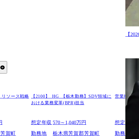
【2
る
務】リソース戦略
【2100】_HG_【栃木勤務】SDV領域に
営業推進
おける業務変革(BPR)担当
円
想定年収
570～1,040万円
想定年収
-
郡芳賀町
勤務地
栃木県芳賀郡芳賀町
勤務地
-