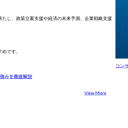
と推進
します。

自ら考えたアイデアを起
点に、自動化ツールや社
果たし、政策立案支援や経済の未来予測、企業戦略支援
内システムなどをスピー
ディーに展開し、現場の
負担をその場で軽減して
いきます。

さらに、ある部門で成功
すめです。
した取り組みやツールを
横展開し、組織全体への
価値創出へと繋げます。

コン
※専門性や適性、会社ニ
、強みを徹底解説
ーズなどを踏まえ、会社
が定める業務への配置転
換を命じる場合がありま
View More
す。