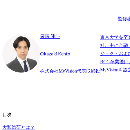
監修
岡﨑 健斗
東京大学を卒
社。主に金融
Okazaki Kento
ジェクトおよ
BCG卒業後
株式会社MyVision代表取締役
目次
大和総研とは？