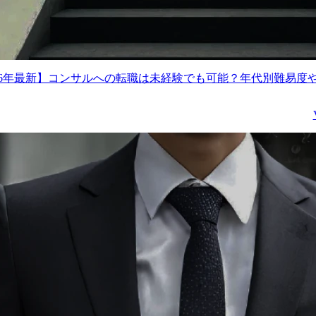
026年最新】コンサルへの転職は未経験でも可能？年代別難易度
地域における研究開発・イノベーショ
創出に関するコンサルティング
想定年収
-
勤務地
-