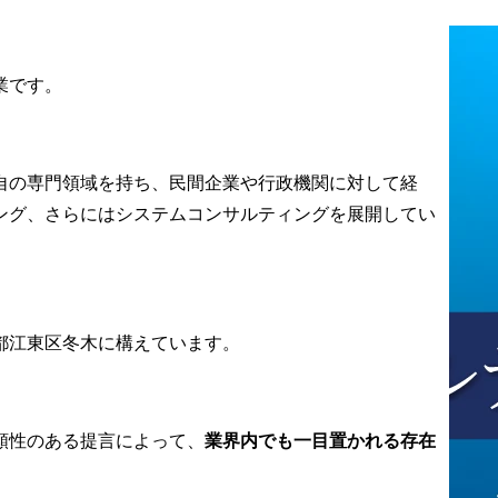
に付随するあ
スを設計します。

統合管理

組織横断での変革を推進
ROI)の可視
し、開発全体の効率化に
業です。
貢献できるスケールの大
ール導入によ
きな仕事です。

化の効果を算
デジタルツールを活用し
層へ投資の妥
た迅速化改善活動

自の専門領域を持ち、民間企業や行政機関に対して経
報告

年間計画を待つのではな
ング、さらにはシステムコンサルティングを展開してい
要員・拠点計
く、思いついたアイデア
から五月雨式にツール(自
な拠点増設や
動化スク律、社内システ
伴うコスト
ム等)を配布し、現場の負
見合うアウト
担を即座に軽減

ンス調整

また、ある部門で成功し
京都江東区冬木に構えています。
みの構築と定
た優れたツールや運用
を、組織横断で横展開し
みに捉われな
ます

有の複雑な開
年間計画に縛られること
頼性のある提言によって、
業界内でも一目置かれる存在
に適した「リ
なく、現場課題に対して
の標準フロ
即座にアクションを起こ