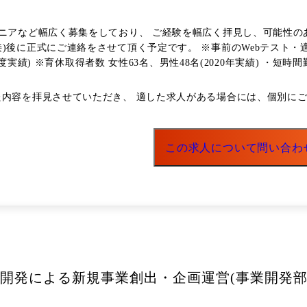
ジニアなど幅広く募集をしており、 ご経験を幅広く拝見し、可能性の
にご連絡をさせて頂く予定です。 ※事前のWebテスト・適性検査受検がございます。 
※育休取得者数 女性63名、男性48名(2020年実績) ・短時間勤務制度(育児・介護) ・テレ
般の事情がある場合に、所属長が業務や成果の発揮に支障が生じないと 
入れることができず
に対して、 認可保育所の利用料との差額を補助金として支給する制度
保育料の差額相当分を毎月支給する。 (ただし、子ども1人あたり最大5
員は、 配偶者の出産や3歳未満の子どもを育てるために特別休暇を取得
この求人について問い合わ
: 5日/年 * 有給 ※0歳児をもつ男性社員の「育児のための特別休暇取得
もを育てる従業員は、 子どもの看護等のために休暇を取得することがで
度、2人以上の場合:10日まで/年度 ※有給休暇としてカウント ※1時間単位
業開発による新規事業創出・企画運営(事業開発部