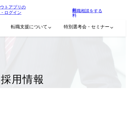
ウトアプリの
無
転職相談をする
・ログイン
料
転職支援について
特別選考会・セミナー
・採用情報