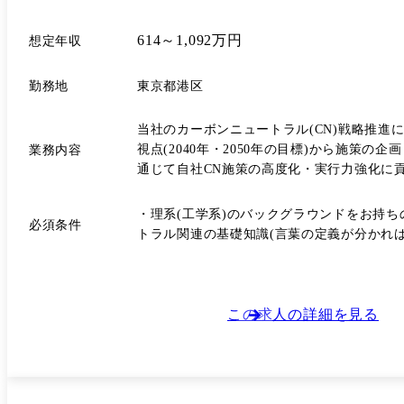
614～1,092万円
想定年収
勤務地
東京都港区
当社のカーボンニュートラル(CN)戦略推
視点(2040年・2050年の目標)から施策の企画・支援を行うポジションです。 具体的には、同業種
業務内容
通じて自社CN施策の高度化・実行力強化に
援業務からスタートしていただきます。 半年〜1年後には、既に進行中のプロジェクトへの参画や、新たなCN施策・技術導入の企画提案などを担っていただきます。プロジェ
クトは原則2年程度をひと区切りとし、テー
・理系(工学系)のバックグラウンドをお持ち
必須条件
す。 将来的には、2年程度を目安にプロジェクトを自律的にマネジメントしていただくことを想定しています。実行現場での運営というよりも、企画・調整・事務局運営を通じ
トラル関連の基礎知識(言葉の定義が分かれば
て全社的なCN戦略をリードしていただくポジションです。 関わる組織は多岐にわたり、各事業部門や経営層と連携いただきます。特
ップ層が参加)の事務局機能として、事業部
多く、業界横断的な視点が求められる業務です。 <キャリアパス> カーボンニュートラル関連にとどまらず、全社技術開発の戦略・実行に携わっていただきます
今の技術戦略企画は、自社の事業、技術にと
この求人の詳細を見る
を行っていただくことで、今まで得らえなかった経験が得られる
命じることがあります。