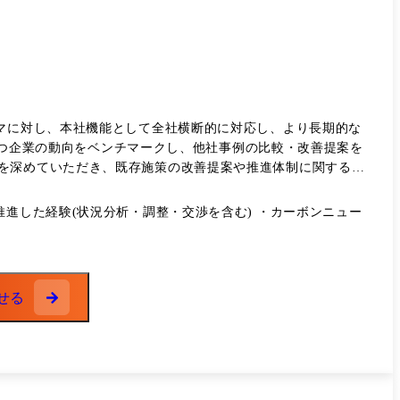
ーマに対し、本社機能として全社横断的に対応し、より長期的な
を深めていただき、既存施策の改善提案や推進体制に関する支
く、社内外との折衝、報告会の運営を通じて推進していただきま
進した経験(状況分析・調整・交渉を含む) ・カーボンニュー
競争というよりも、連携による相乗効果を重視した取り組みが
せる
仕事の幅や規模は増加していくと思われます。広い視点で業務
務への異動を