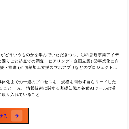
事業がどういうものかを学んでいただきつつ、①の新規事業アイデ
な困りごと起点での調査・ヒアリング・企画立案) ②事業化に向
ー支援・推進 (※切削加工支援スマホアプリなどのプロジェクトに
半年～1年後:同様に②の経験を重ねながら、①のアイデア創造
・運営(AIも活用した事業開発プロセスの革新や事業立上げの仕
具体化までの一連のプロセスを、規模を問わず自らリードした
既存プロジェクトの推進・支援業務:約40% ・組織の企画・運営
こと ・AI・情報技術に関する基礎知識と各種AIツールの活
に取り入れていること
技術開発本部約10名、プログラマー5名、大阪大学の教授陣4名な
せる