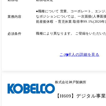
●職種について 営業、コーポレート、エン
なポジションについては、一次面接(人事面接)後に正式
業務内容
前産後休暇 ・育児休業:取得率99.1%(2020年度実績) 
10 回を上限として制度運用。 ただし、諸
制:コアタイムあり。事業所によって異なります。 ・育児休業からの早期復帰支援制度 └育児休業からの早期復帰を希望するものの、子供を認可保育所に
必須条件
やむなく認可外保育所に入れて復帰した従業員
の利用料と当該従業員の居住する地区の 認可
た月から認可保育所に入所できるまでの間 (ただし、最大で12ヶ月間)。 ・育児のための特別休暇: └従業
するこができます。 (男女ともに取得可) └日数
この求人の詳細を見る
の看護のための休暇 └小学校就学前までの子ど
株式会社神戸製鋼所
【H609】デジタル事