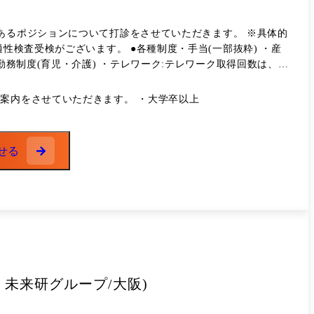
あるポジションについて打診をさせていただきます。 ※具体的
●各種制度・手当(一部抜粋) ・産
ワーク:テレワーク取得回数は、月
認めた場合に、月 10 回超の取得可能。 ・フレックスタイム
職種により異なります。 ご登録をいただいた内容を拝見させていただき、 適した求人がある場合には、個別にご案内をさせていただきます。 ・大学卒以上
です。 (母親・父親ともに利用可) └支給額: 認可外保育所
万円/月まで) └支給期間 : 認可外保育所に預けて職場復帰し
せる
率」は77.8% 現在目標100%を設定し、取得促進中 ・子供
きます。 └日数 : 対象の子どもが1人の場合: 5日まで/年
での取得が可能 業務の都合等により、会社の指示する業務への異動を命じることがあります。
 未来研グループ/大阪)