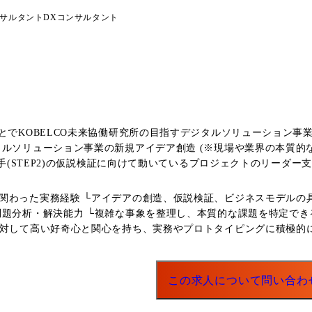
サルタント
DXコンサルタント
ことでKOBELCO未来協働研究所の目指すデジタルソリューション
タルソリューション事業の新規アイデア創造 (※現場や業界の本質的
の手(STEP2)の仮説検証に向けて動いているプロジェクトのリーダ
、プロジェクトマネージャーとしての役割も担っていただきます) ●
また、並行して「KOBELCO未来協働研究所」の組織全体の企画
関わった実務経験 └アイデアの創造、仮説検証、ビジネスモデルの
 ●業務比率: ・新規事業アイデアのゼロイチ創出業務:約40% ・
題分析・解決能力 └複雑な事象を整理し、本質的な課題を特定できる
に対して高い好奇心と関心を持ち、実務やプロトタイピングに積極的
)、プログラマ3名、技術開発/検証(非専任約5名) ※事業開発部4名、
ジタルソリューション事業 業務の都合等により、会社の指示する業務への異動を命じることがありま
この求人について問い合わ