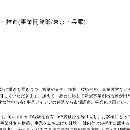
画・推進(事業開発部/東京・兵庫)
場課題に重きを置きつつ、営業や企画、操業、技術開発、事業運営な
引していただきます。加えて、必要に応じて新規事業創出活動が円
けながら、着実に知識と経験を蓄積していただくことを想定しております。 ●入社後の働
て進められる環境です。 ・技術バックグラウンドをお持ちでなくて
下a)、b)いずれかの経験を保有 a)仮説検証を繰り返し、お客様に
からのフォローもあり、自分なりの工夫で乗り越えていける環境です
自ら事業体制を構築し事業を立ち上げた経験 ・社内外との折衝に臆す
ウンドは多様です。社外研修など人材育成投資も積極的に行っています。 