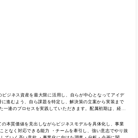
どのビジネス資産を最大限に活用し、自らが中心となってアイデ
滑に進むよう、自ら課題を特定し、解決策の立案から実装まで
き方イメージ ・役員直下の
も、資料収集・外部リサーチ・インタビューを通じて知識をキ
とっての本質価値を見出しながらビジネスモデルを具体化し、事業
。 ・部署内はキャリア採用者や異動者が中心で、バックグラ
ることなく対応できる能力 ・チームを牽引し、強い意志でやり抜
業務の都合等により、会社の指示する業務への異動を命じることがあります。