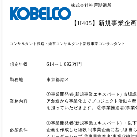
株式会社神戸製鋼所
【H405】新規事業企
コンサルタント
戦略・経営コンサルタント
新規事業コンサルタント
614～1,092万円
想定年収
勤務地
東京都港区
①事業開発者(新規事業エキスパート) 市
ア創造から事業化までプロジェクト活動を牽
業務内容
を担っていただきます。 ②事業推進者(事業化検討担当者) 事業アイデアの創造から市場調査、事業化企画といった一連のプロセスを実践していただきます。配属初期は、経験
豊富な事業開発部員や外部コンサルタントによる支援を受
組織で、裁量を持ちながらスピード感をもっ
①事業開発者(新規事業エキスパート) ・以
ャッチアップしていただけます。上司や仲間
企画を作成した経験 b)事業企画に基づき
必須条件
くリーダーシップ ②事業推進者(事業化検討担当者) ・新たなビジネス創造に果敢に挑戦する意欲 ・自ら学び成長していく高い意欲 ・事業化に向けた調査・分析・企画に関す