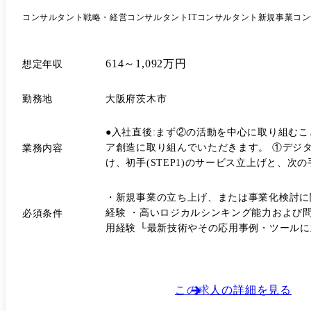
コンサルタント
戦略・経営コンサルタント
ITコンサルタント
新規事業コン
614～1,092万円
想定年収
勤務地
大阪府茨木市
●入社直後:まず②の活動を中心に取り組む
ア創造に取り組んでいただきます。 ①デジ
業務内容
け、初手(STEP1)のサービス立上げと、次
おいて、起業家やエンジニアと協働しながら
の量と質を高めていくことを期待しています。
・新規事業の立ち上げ、または事業化検討に
組み・体制づくり)にも携わっていただきます。
経験 ・高いロジカルシンキング能力および問
必須条件
業務:約20% ※入社直後は①と②を50%ずつのイメージで動き、組織の理解に合わせて上記比率へ移行していく想定です。 ●プロジェクト例、規模:切削加工プロジェクトの
用経験 └最新技術やその応用事例・ツール
例:PL(事業開発部)、PM(技術開発本部員
ど、総勢約20名の多様なメンバーで構成されています。 ●担当製品:新規デ
す。
この求人の詳細を見る