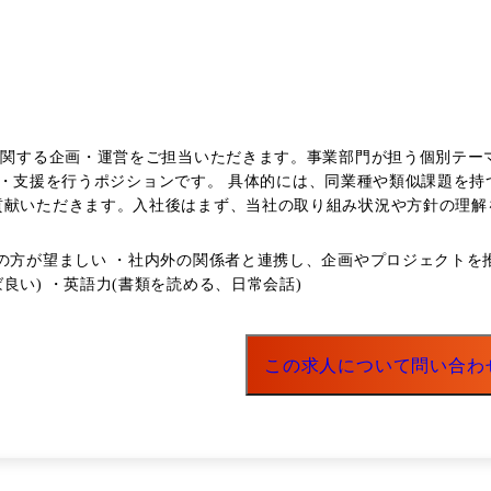
進に関する企画・運営をご担当いただきます。事業部門が担う個別テ
や類似課題を持つ企業の動向をベンチマークし、他社事例の比較・改善提案を
貢献いただきます。入社後はまず、当社の取り組み状況や方針の理解
マによっては延長する場合もあります。事務局としての役割も大き
の方が望ましい ・社内外の関係者と連携し、企画やプロジェクトを推
良い) ・英語力(書類を読める、日常会話)
に経営レベルではGX戦略委員会(役員・ト
門とは定期的な打ち合わせを通じて推進していただきます。他社との
。 <その他> 昨
この求人について問い合わ
らわれるだけでなく、社外からの技術獲得なども重要な課題であり
とともに自身のスキルアップにもつながると考えます。 業務の都合等により、会社の指示する業