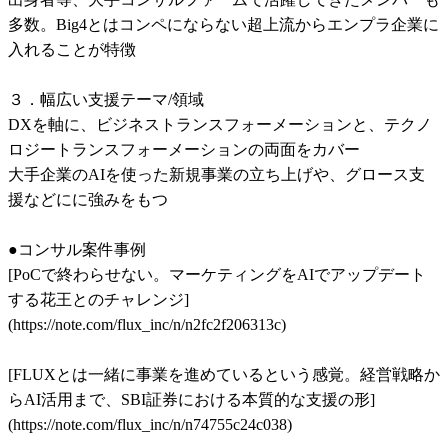
多数。Big4とはコンペにならない超上流からエンプラ企業に
入れることが特徴

３．幅広い支援テーマ/領域

DXを軸に、ビジネストランスフォーメーションと、テクノ
ロジートランスフォーメーションの両面をカバー

大手企業のAIを使った新規事業の立ち上げや、グロース支
援などにに強みをもつ

●コンサル案件事例

[PoCで終わらせない。マーケティングをAIでアップデート
する花王とのチャレンジ]
(https://note.com/flux_inc/n/n2fc2f206313c)

[FLUXとは一緒に事業を進めているという感覚。経営戦略か
らAI活用まで、SBI証券における本質的な支援の形]
(https://note.com/flux_inc/n/n74755c24c038)
