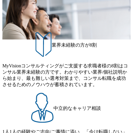
向け、部
チ・スカウト業務 ・クライア
 ・チーム
ントミーティングの同席・サ
分析・企
ポート ・候補者との面談・サ
ポート ・選考ステータス管
※本人の希
理、データ入力、日程調整な
せること
どの採用事務業務 ● 業務の変
更の範囲 会社の定める業務
※本人の希望を聞かずに転勤
させることはありません。
業界未経験の方が8割
MyVisionコンサルティングがご支援する求職者様の8割はコ
ンサル業界未経験の方です。わかりやすい業界/個社説明か
ら始まり、最も難しい選考対策まで、コンサル転職を成功
させるためのノウハウが蓄積されています。
中立的なキャリア相談
1人1人の経験やご志向/ご事情に添い、「今は転職しない」