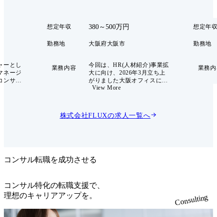
380～500万円
想定年収
想定年
勤務地
大阪府大阪市
勤務地
ャーとし
今回は、HR(人材紹介)事業拡
業務内容
業務内
マネージ
大に向け、2026年3月立ち上
コンサル
がりました大阪オフィスにお
View More
お任せい
けるアソシエイト業務を担っ
ていただける方を募集いたし
務> ・
ます。 HRソリューション本
企業への
部では、人材という切り口で
株式会社FLUX
の求人一覧へ
提案営業
経営課題の解決に向けて、案
やスカウ
件発掘からクロージングまで
活用した
の流れを担い、その過程の中
・転職希望
で解決案の策定、プロ人材の
アカウン
アサイン、実行支援まで一気
アント企業
通貫で行っております。 本ポ
コンサル転職を成功させる
ッチン
ジションでは、FLUXエージ
職希望者の
ェントを利用する優秀な候補
・ビジネス
者の方と弊社のプロエージェ
コンサル特化の転職支援で、
な施策や
ントを繋ぐ、集客関連業務を
理想のキャリアアップを。
Consulting
ホルダー
お任せします。 ● 主な業務内
容 ・SNSや採用媒体を利用し
ポート
た、ハイクラス層のリサー