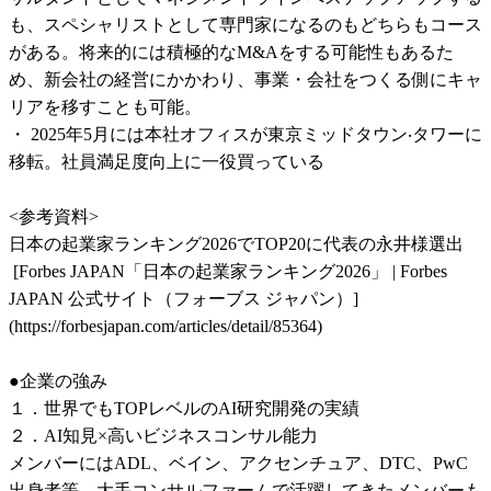
も、スペシャリストとして専門家になるのもどちらもコース
がある。将来的には積極的なM&Aをする可能性もあるた
め、新会社の経営にかかわり、事業・会社をつくる側にキャ
リアを移すことも可能。

・ 2025年5月には本社オフィスが東京ミッドタウン‧タワーに
移転。社員満足度向上に一役買っている

<参考資料>

日本の起業家ランキング2026でTOP20に代表の永井様選出

 [Forbes JAPAN「日本の起業家ランキング2026」 | Forbes 
JAPAN 公式サイト（フォーブス ジャパン）]
(https://forbesjapan.com/articles/detail/85364)

●企業の強み

１．世界でもTOPレベルのAI研究開発の実績

２．AI知見×高いビジネスコンサル能力

メンバーにはADL、ベイン、アクセンチュア、DTC、PwC
出身者等、大手コンサルファームで活躍してきたメンバーも