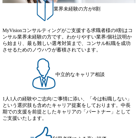
地があり
の立案 ●M&Aを活用した新規
業界未経験の方が8割
force
事業開発 2.Strategic-Centric
を活用
M&A Deal Execution ●事業戦
客と捉え
略・中期事業計画実現に向け
omer
たディール推進 3.Merger for
ement:顧客
Growth ●クロージング前後か
MyVisionコンサルティングがご支援する求職者様の8割はコ
を浸透さ
らの企業統合活動の推進 ●シ
ンサル業界未経験の方です。わかりやすい業界/個社説明か
ように顧
ナジー創出活動の立案
行政サー
ら始まり、最も難しい選考対策まで、コンサル転職を成功
4.Strategic Reorganization ●グ
で、国
ループ組織構造変革(持株会
させるためのノウハウが蓄積されています。
上や官公
社化、分社化、子会社統合
を目指し
等)による事業構造改革の推
進 5.Technology-based M&A
ation
●M&AにおけるIT関連イシュ
ーの解決 ●M&Aをトリガーと
中立的なキャリア相談
スフォー
したDXの実現 ※応募に当た
、行政サー
り、ご希望のオファリング領
を図るた
域がある方は書類提出時にお
はDXの
知らせ下さい。 尚、当該ご希
テム化の
望によって関与オファリング
1人1人の経験やご志向/ご事情に添い、「今は転職しない」
想策定か
が固定化されてしまうわけで
という選択肢も含めたキャリア提案をしております。中長
要件定
はありません。
期での支援を前提としたキャリアの「パートナー」として
運用保守
していま
ご支援いたします。
の1つとし
をプラットフ
ることが
り、行政