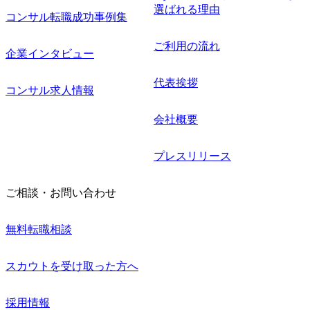
て、その
選ばれる理由
コンサル転職成功事例集
また、新た
要ではな
れている
ご利用の流れ
活用や組
企業インタビュー
できるの
新テクノ
代表挨拶
ンサルテ
コンサル求人情報
、クライ
寄与しま
の課題解決
会社概要
、その先
に向けた
いきま
プレスリリース
チ ・各領
最新技術
ご相談・お問い合わせ
ジタル戦
ル戦略を基
策定およ
無料転職相談
務改革に向
案および
援 ・業務
構築や刷
スカウトを受け取った方へ
定義/シス
募集
ト/シニ
採用情報
マネジャ