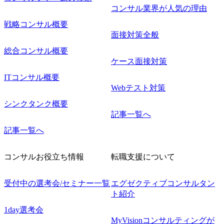
供し、国
コンサル業界が人気の理由
ズに応じ
提案･実
戦略コンサル概要
伴走を行
面接対策全般
要に応じて
し、クラ
総合コンサル概要
をサポー
ケース面接対策
ation
ITコンサル概要
ure】 中
を始めと
Webテスト対策
巻く課題
ジタル施
シンクタンク概要
受け、よ
記事一覧へ
ソリュー
ることが
記事一覧へ
ます。 ま
もAIを
度は世の
コンサルお役立ち情報
転職支援について
く進化
技術が多
在の潮流
ちは、特定
受付中の選考会/セミナー一覧
エグゼクティブコンサルタン
らわれる
ト紹介
ントの課
解決にテ
1day選考会
あれば、
MyVisionコンサルティングが
を選定