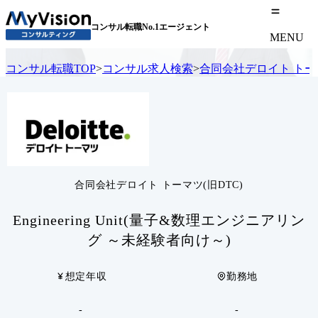
コンサル転職No.1エージェント
MENU
コンサル転職TOP
>
コンサル求人検索
>
合同会社デロイト トーマ
合同会社デロイト トーマツ(旧DTC)
Engineering Unit(量子&数理エンジニアリン
グ ～未経験者向け～)
想定年収
勤務地
-
-