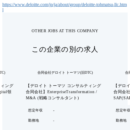
https://www.deloitte.com/jp/ja/about/group/deloitte-tohmatsu-llc.htm
l
OTHER JOBS AT THIS COMPANY
この企業の別の求人
C)
合同会社デロイト トーマツ(旧DTC)
合
ティング
【デロイト トーマツ コンサルティング
【デロイ
ital領
合同会社】EnterpriseTransformation /
合同会社】Di
M&A (戦略コンサルタント)
SAP(S
-
想定年収
想定年
勤務地
-
勤務地