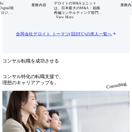
lic
デロイトのM&Aユニット
業務内容
業務内
Digital領
は、日本最大のM&A・組織
ノロジー×
再編コンサルティング部門で
View More
ィング』
あり、CXOに寄り添い、企業
地方自治
価値向上に向け、M&A・組
ブリック
織再編を通じた経営課題解
地方創
決・企業変革をリードするプ
合同会社デロイト トーマツ(旧DTC)
の求人一覧へ
スの
ロフェッショナル集団です。
社会の実
デロイトが持つM&A・アラ
革の組成
イアンス・再編・DX等に関
す。 特に
する圧倒的な知見と、コンサ
Now、
ルティングファーム・事業会
ションで
社・金融・IT等様々なバック
コンサル転職を成功させる
ータガバ
グラウンドを持つ人材が掛け
データマ
合わさり、CXOの意思決定か
ムアーキ
ら成果創出まで伴走型でサポ
コンサル特化の転職支援で、
よるテク
ートします。 CXOは日々変
理想のキャリアアップを。
Consulting
の解決策
化するビジネス環境への対応
ントに伴
に直面しています。 我々も、
援しま
CXOに寄り添うために最新サ
ービスの拡充・サービスの高
の領域で
付加価値化に日々取り組んで
omer
います。 M&Aユニットでは5
force】
つのオファリングを展開して
前に実現
おり、様々な経営課題解決・
や業務の
企業変革プロジェクトに従事
庁ではま
頂くことが可能です。
り、今後
1.M&A Strategy ●M&A戦略