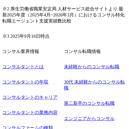
自治体を
の暗い案
※2 厚生労働省職業安定局 人材サービス総合サイトより 最
導入の検
新2025年度（2025年4月~2026年3月）におけるコンサル特化
貫してサ
転職エージェント支援実績数比較
 ミッショ
業で、ツ
となく、
な形で組
※3 2025年9月16日時点
民の生活
貢献でき
ていきま
コンサル業界情報
コンサル転職情報
タが国の
の基盤と
コンサルタントとは
未経験からのコンサル転職
国が戦略
 日本のデ
ーパーシ
ィ」「医
コンサルタントの年収
30代 未経験からのコンサル転
自動走
職
重点分野
タ活用基
コンサルタントのキャリア
を連携さ
第二新卒のコンサル転職
を解決
を創出す
コンサルタントの業務内容
とを目指
エンジニアからコンサル
ちはデータ
術のビジ
コンサルファームの種類
ンサルテ