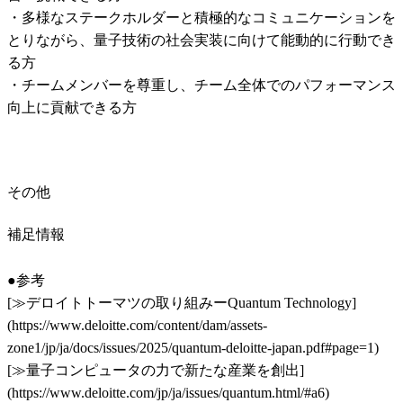
・多様なステークホルダーと積極的なコミュニケーションを
とりながら、量子技術の社会実装に向けて能動的に行動でき
る方

・チームメンバーを尊重し、チーム全体でのパフォーマンス
向上に貢献できる方
その他
補足情報
●参考

[≫デロイトトーマツの取り組みーQuantum Technology]
(https://www.deloitte.com/content/dam/assets-
zone1/jp/ja/docs/issues/2025/quantum-deloitte-japan.pdf#page=1)

[≫量子コンピュータの力で新たな産業を創出]
(https://www.deloitte.com/jp/ja/issues/quantum.html/#a6)