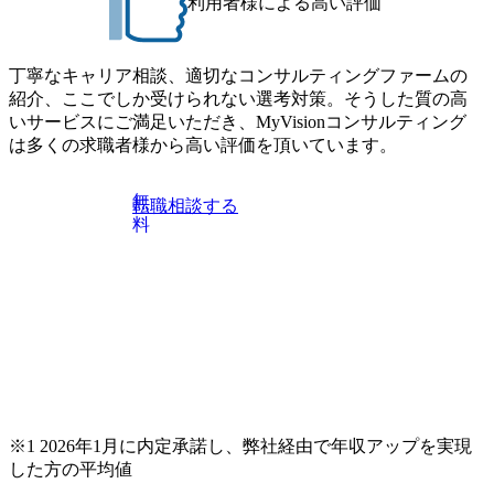
利用者様による高い評価
行政サー
、バック
化、デー
、職員の
丁寧なキャリア相談、適切なコンサルティングファームの
、住民･
紹介、ここでしか受けられない選考対策。そうした質の高
を向上さ
Tサービス
いサービスにご満足いただき、MyVisionコンサルティング
オペレー
は多くの求職者様から高い評価を頂いています。
とで、コ
ュリティ
拡張性を持
無
転職相談する
で、中央
料
なニーズ
ントクラ
用が急速
その背景に
展に伴う
化と透明
ているこ
 さらに、
ティ対策
的な要求
実現する
※1 2026年1月に内定承諾し、弊社経由で年収アップを実現
ンフラが
した方の平均値
は、
に基づい