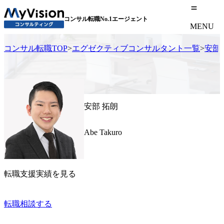
コンサル転職No.1エージェント
MENU
コンサル転職TOP
>
エグゼクティブコンサルタント一覧
>
安部
安部 拓朗
Abe Takuro
転職支援実績を見る
転職相談する