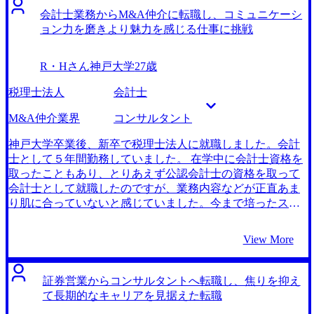
ポートもあり選考の軸をしっかりと作れたので、面接の時
部さんを人材紹介会社向けの企業説明会でお見かけしたこ
会計士業務からM&A仲介に転職し、コミュニケーシ
でも自分のこれまでのキャリアを踏まえたアピールがやり
とがあり、その時に非常に鋭く的を射た質問をされていた
ョン力を磨きより魅力を感じる仕事に挑戦
やすかったです。 贅沢な悩みですが、受けているファーム
ことが印象に残っていました。実際お話ししてみると、安
ならどこにいっても良いと思っていたので、複数内定もら
部さんの知識と専門性に加え、親身になってサポートして
R・Hさん
神戸大学
27歳
った時にとても迷いました。もう少し自分の中であらかじ
くれる姿勢が信頼できると感じたので今回お願いしてみよ
め優先順位をつけておいても良かったと思っています。 転
うと思いました。 同じ人材紹介会社で働いていた目線から
税理士法人
会計士
職前は年収600万円、転職後は年収800万円になりました。
見て、絶対に信頼できる方だと思いました。 自分が人材紹
マーケティングに限らず、幅広いクライアントに対して価
介業だからこそ、営業バックグラウンドだとコンサルタン
M&A仲介業界
コンサルタント
値提供ができるような人材になりたいと思っています。プ
トは難しいということを重々承知していました。その中で
ロジェクトに携わる中で、自分が長期的に取り組みたいテ
どうすれば一番内定可能性が高くなるかを親身になって一
神戸大学卒業後、新卒で税理士法人に就職しました。会計
ーマを見つけたいと思います。
緒に考えて頂けたことで自信をもって面接でも受け答えす
士として５年間勤務していました。 在学中に会計士資格を
ることができました。自分の強みを生かしつつ、新しい領
取ったこともあり、とりあえず公認会計士の資格を取って
域に挑戦できるようサポートいただいたことに感謝してい
会計士として就職したのですが、業務内容などが正直あま
ます。 現在インセンティブ制の会社なので800万円と、同年
り肌に合っていないと感じていました。今まで培ったスキ
代と比較して若干高い水準であり、年収ダウンを覚悟して
ルを上手く応用して、やりがいのある仕事を見つけたいと
いたのですが、MyVisionのサポートのおかげで年収維持で
思い転職活動を始めました。 自分一人では会計士から異業
View More
オファーをいただくことができました。しっかりと面接対
種に転職するというイメージが全くつかず、とにかく様々
策をサポートしていただいた結果だと思い、心から感謝し
なエージェントさんから可能性を提案いただいていまし
ています。 転職活動の反省点とは少しずれるかもしれませ
た。その中でMyVisionの安部さんからM&A仲介という業界
証券営業からコンサルタントへ転職し、焦りを抑え
んが、安部さんがエージェントとして本当に優秀（キャリ
を教えていただいて、興味が湧いたのがきっかけです。 ７
て長期的なキャリアを見据えた転職
ア相談、面接対策等）であり、今までの自分の人材紹介の
社です。 他のエージェントさんから提案してもらう案件が