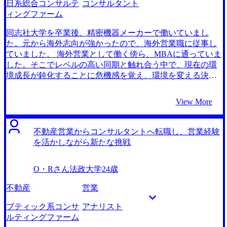
日系総合コンサルテ
コンサルタント
ぎていた部分があったと反省しています。安部さんのよう
めの知見が圧倒的に豊富だと感じました。実際に面接で聞
ィングファーム
な冷静にアドバイスをいただける方に相談できていなかっ
かれる内容に合わせて、アピールポイントをきちんと磨き
たら危なかったと思います。 転職前は年収800万円、転職後
込んでくださるだけでなく、僕の方では一通り満足した内
同志社大学を卒業後、精密機器メーカーで働いていまし
は年収800万円になりました。自分の経験値でまさか年収を
容についても「こんな経験ありませんか？」「こういう苦
た。元から海外志向が強かったので、海外営業職に従事し
維持したまま転職できるとは思わなかったので、全く不満
労ありませんでしたか？」と更に深掘りをしてくださり、
ていました。 海外営業として働く傍ら、MBAに通っていま
はありません。 いただいた評価に見合うように、結果で返
MyVisionさんの基準の高さには驚きました。実際にこの深
した。そこでレベルの高い同期と触れ合う中で、現在の環
していきたいと思っています。日々の業務をしっかりとこ
掘りから、アピールポイントの軸となるエピソードを見つ
境成長が鈍化することに危機感を覚え、環境を変える決心
なし、コンサルタントとして成長していきたいです。
けていただきましたが、自分一人ではここまで質の高い対
をしました。 MBA同期は優秀な方ばかりでしたが、中でも
策はできないと感じました。 自分のキャリアビジョンなど
特にコンサルティングファーム経験者の方は並み外れて能
View More
をしっかりと言語化する中で、改めて自分にとってはクラ
力が高いことが、授業の中でも実感できたため、コンサル
イアントへの貢献を感じることが最大のモチベーション源
タントへ転職を考え始めました。 2社です。 業界未経験か
だと自信をもって認識できました。今後のキャリアの中で
らのコンサルティングファームへの転職支援実績が豊富で
不動産営業からコンサルタントへ転職し、営業経験
も大事にしたいと考えています。 安部さんに依頼する前も
あったことが、1つ目の理由です。コンサルティングファー
を活かしながら新たな挑戦
自分なりに自己分析やアピールポイントの整理はしていた
ムのことをまだ理解していない段階だったので、1から10ま
つもりでしたが、いざサポートいただくと、自分だけでの
で業界について教えていただきました。中でも、各ファー
O・Rさん
法政大学
24歳
分析では非常に甘かったことが露見しました。 転職前は年
ムの特徴や案件について教えていただけたのは、コンサル
収600万円、転職後は年収650万円になりました。 最終面接
タントとして勤務経験があるエージェントの方が多い
不動産
営業
でもお話したことですが、フラットな立場でお客様の課題
MyVisionさんならではだと思います。 エージェントの中に
解決がしたいと考えています。面接官の方もベンダー出身
私と同じ大手メーカー出身の方がいらっしゃり、コミュニ
ブティック系コンサ
アナリスト
で強い共感をいただきました。似たような価値観の方が多
ケーションが取りやすかったことが2つ目の理由です。メー
ルティングファーム
い会社の雰囲気を感じたので、カルチャーフィットの心配
カーバックグラウンドの方の支援実績も豊富だったので、