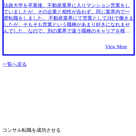
もしていません。コンサルタントとして、早く成長してい
その点で、どのようなキャリアステップができるのかなど
法政大学を卒業後、不動産業界に入りマンション営業をし
きたいと思っています。
アドバイスいただき、非常に安心感がありました。 「この
ていましたが、その企業と相性が合わず、同じ業界内で一
企業では特にこういったポイントが重視される」など、私
度転職をしました。 不動産業界にて営業として2社で働きま
の気になっているファームごとの情報を豊富に持ってお
したが、そもそも営業という職種があまり好きになれませ
り、選考対策や志望動機の作成に非常に役立ちました。イ
んでした。なので、別の業界で違う職種のキャリアを模索
ンターネット上には公開されていない、MyVisionさんなら
したく、転職活動を開始しました。 コンサルタントという
ではの情報を沢山持っていたので、頼って正解だったと思
職業を考えていたわけではないですが、スカウトを頂いた
View More
います。 今までの海外経験を生かせる、グローバル系のポ
ので一旦検討したという背景です。 4社です。 最初の面談
ジションから内定を獲得できたことです。どのファームの
で、厳しいながらも客観的な指摘をいただけたことです。
選考を受けるかをエージェントの方と一緒に擦り合わせ
他社では当たり障りのない対応が多かったのですが、
一覧へ戻る
て、対策を練ってきた努力が実を結んだ気持ちです。私の
MyVisionさんは「ここで踏ん張らないとキャリアを取り戻
強みを生かしたコンサルティングがしたいと思っていたの
せなくなる」とはっきり伝えてくださいました。目先の転
で非常に嬉しいです。 リファラルで進めた企業と足並みが
職だけでなく、私の長期的なキャリアを自分事として考え
合わなかったことです。リファラルの企業についても
てくれていると感じ、ここなら信頼できると確信しまし
MyVisionさんにお願いして、足並みが合うよう調整いただ
た。 粘り強い面接対策が本当によかったと思っています。
くべきだったと反省しています。 転職前は年収600万円、転
面接対策もろくにしたことがなく、ケース面接はもちろ
職後は年収750万円になりました。 メーカー×グローバルと
ん、自分のことについても全く話せませんでした。途中で
いう軸でプロのコンサルタントとなり、日本を代表するメ
辞めたくなったこともありましたが、MyVisionさんが何度
ーカーの経営クラスの方々と対等に議論し、信頼されるパ
も粘り強く面接対策を行ってくれたおかげで、自分のキャ
ートナーになりたいと考えています。
リアを棚卸して、長期的な展望も見えて、最後は自信を持
コンサル転職を成功させる
って面接ができるようになりました。本当に感謝していま