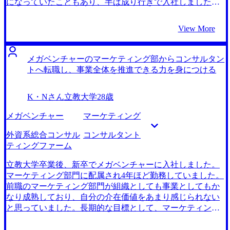
になっていたこともあり、半ば成り行きで入社しました。
しかし、3年ほど勤務するうちに、自分のキャリアプランに
不安を感じ始め、転職を考え始めました。 スタートアップ
View More
は良くも悪くも、事業が伸びている間は楽しいのですが、
成長が止まり始めると辛いと感じることも多々あり、社会
のトレンドなど運の要素もだいぶ強いものだと感じていま
メガベンチャーのマーケティング部からコンサルタン
した。一方でコンサルティングファームは市場も伸びてい
トへ転職し、事業全体を推進できる力を身につける
て、自分のやってきたことが空振りしてしまうようなリス
クは少ないと思ったので、コンサルティングファームを視
K・Nさん
立教大学
28歳
野に入れて転職先を探しました。 1社です。 スタートアッ
プの繋がりで知り合った友人が、MyVisionの安部さんの支
メガベンチャー
マーケティング
援でコンサルタントへの転職を成功させたと言っていたの
で紹介してもらいました。私と同じようにスタートアップ
外資系総合コンサル
コンサルタント
の経験がある方の支援実績があることは心強く感じまし
ティングファーム
た。 話を聞いてみると、友人の言う通り安部さんはコンサ
ルティングファームにとても深い知見をお持ちで、とても
立教大学卒業後、新卒でメガベンチャーに入社しました。
親身に相談にのってくれたので、安部さんにお任せして間
マーケティング部門に配属され4年ほど勤務していました。
違いないと確信しました。 私の経歴から目指せるコンサル
前職のマーケティング部門が組織としても事業としてもか
ティングファームを数多く教えてくれたうえ、どんな時も
なり成熟しており、自分の介在価値をあまり感じられない
寄り添って支援していただけたので、挫折することなく頑
と思っていました。長期的な目標として、マーケティング
張り続けることができました。 また、私のマーケティング
基点で事業全体を推進できるような力を身に着けたいと思
領域の経験をかなり事細かにヒアリングしてくれて、職務
っていたので、環境を変える決意をしました。 前職でコン