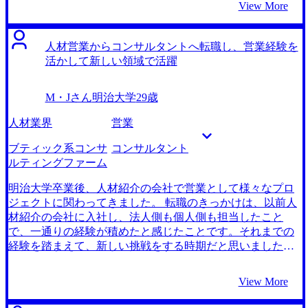
View More
経歴書をとてもクオリティの高いものに仕上げていただけ
サルタント経験のあるメンバーが非常に優秀で、常々刺激
ました。安部さんは思ったことを正直に伝えてくれる方だ
を受けていました。マーケターの能力として、媒体や消費
ったので、忖度ない意見をもらえたことで最後まで安心し
者の理解だけでなく、プロジェクトをリードできる能力も
人材営業からコンサルタントへ転職し、営業経験を
て頼ることができました。 20代半ばで転職活動ができた点
重要だと感じたので、総合的なビジネスマンとしてのスキ
活かして新しい領域で活躍
です。前職でできる経験に変化がなくなってきて、成長も
ルを身に付けたかったです。 2社です。 いきなりコンサル
止まってきていたタイミングだったので、ベストのタイミ
タントへの転職を前提とした相談ではなく、あくまで一選
M・Jさん
明治大学
29歳
ングで転職ができました。 これまでのキャリアを振り返っ
択肢として根本的なキャリアプランからしっかりとヒアリ
た時、将来のキャリアビジョンを意識せず、成り行きでキ
ングしてくれたので、私のキャリアと真摯に向き合ってく
人材業界
営業
ャリアを積んできていたことを今回の転職活動中に痛感し
れていると信頼できました。安部さんは私の前職の業務内
ました。今回の転職を機にもう少し中長期なキャリア展望
容についても深く理解されていて、この方なら任せられる
ブティック系コンサ
コンサルタント
にも目を向けながら仕事を頑張ろうと思いました。 転職前
と感じたので支援をお願いしようと思い至りました。 なに
ルティングファーム
は年収450万円、転職後は年収500万円になりました。 中長
より業界に対してのとても多い知識量に驚きました。どの
期的にやりたいことがまだ定まっていないので、コンサル
ファームならどういったマーケティングの案件があるのか
明治大学卒業後、人材紹介の会社で営業として様々なプロ
タントとして成長する中で見つけたいと思います。中途入
丁寧に教えてくれたので、自分の実力、スキルではどのフ
ジェクトに関わってきました。 転職のきっかけは、以前人
社の方が多いファームなので、色々な方のキャリアを参考
ァームが合っているのかを見極めることができ、転職先の
材紹介の会社に入社し、法人側も個人側も担当したこと
にしながら、コンサルタントとしての経験を積みたいで
目標を定めるのに役立ちました。また、事業推進がしたい
で、一通りの経験が積めたと感じたことです。それまでの
す。
という私のニーズに対しても、的確に企業選定をしてもら
経験を踏まえて、新しい挑戦をする時期だと思いました。
えたので、これ以上ない企業研究ができました。 しっかり
個人営業としてお会いするコンサルタント経験者の方が、
と企業研究をした上、自分の希望に合った企業だけを納得
どの方も非常に優秀で、自分もそうなりたいと思ったため
View More
して志願できたので、受ける企業一つひとつに対して前向
です。彼らの洞察力や専門知識に感銘を受け、自分もその
きに、ポジティブに取り組めました。 また、安部さんのサ
世界で成長したいと思いました。 2社です。 MyVisionの安