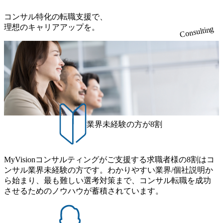
す。 やはり志望したファームから内定を獲得できたことが
まず良かったです。 最初は自分がコンサルタントになれる
コンサル特化の転職支援で、
とは思っていませんでした。しかし、転職活動を進めてい
理想のキャリアアップを。
Consulting
るうちに次第に本気でコンサルタントを目指したいと思え
るようになり、最終的に志望するコンサルティングファー
ムから内定を獲得できたことは本当に良かったです。 この
転職活動を通じて、今まで自分が行き当たりばったりでキ
ャリアを選んできていたと実感しました。今回の転職活動
はそのことを反省する良い機会となりました。 転職前は年
収400万円、転職後は年収500万円になりました。 営業時代
と比較して、今のコンサルタントの仕事を心から楽しめて
います。一度コンサルティングファームに入れたことで、
業界未経験の方が8割
この先のキャリアの展望も少し開けたと思うので、現職で
経験を積んで次は大手ファームへのステップアップを果た
したいです。
MyVisionコンサルティングがご支援する求職者様の8割はコ
ンサル業界未経験の方です。わかりやすい業界/個社説明か
ら始まり、最も難しい選考対策まで、コンサル転職を成功
させるためのノウハウが蓄積されています。