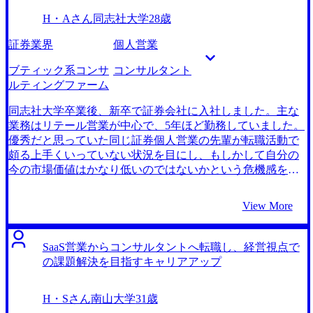
仕事はまだまだ甘かったなと反省させられました。安部さ
結局は会計士系の仕事であり、これでは肌に合う職を見つ
H・Aさん
同志社大学
28歳
んに見習って自分もこれから精進しようと思います。 転職
けられないのではと思っていました。その中でMyVisionの
前は年収800万円、転職後は年収800万円になりました。 自
安部さんからはM&A仲介という一人ではイメージすらでき
証券業界
個人営業
分のスキルを高めながら、さらに幅広い領域で活躍したい
なかったポジションを紹介していただけたためです。話を
と思っています。具体的にまずは今までの人材業の経験を
聞いてみて、非常にチャレンジングでやりがいのある仕事
ブティック系コンサ
コンサルタント
生かして採用や育成系の案件に入りつつ、コンサルタント
と思えたため、挑戦してみようと思い、MyVisionに決めま
ルティングファーム
としての働き方に慣れたら徐々に制度設計や報酬に関する
した。 知見的に会計士を生かせる部分があるとはいえ、営
案件にもチャレンジしたいと考えています。
業経験などが私には全くなかったので、コミュニケーショ
同志社大学卒業後、新卒で証券会社に入社しました。主な
ンという初歩的な部分から徹底的に叩き直していただきま
業務はリテール営業が中心で、5年ほど勤務していました。
した。特に回答が冗長になってしまう癖と表情が硬くなっ
優秀だと思っていた同じ証券個人営業の先輩が転職活動で
てしまう癖があり、担当していただいた安部さんから、中
頗る上手くいっていない状況を目にし、もしかして自分の
小企業の社長に対峙していくうえで絶対にNGと厳しく指導
今の市場価値はかなり低いのではないかという危機感を覚
いただきました。 最初は転職先の年収の高さに惹かれてい
えたことがきっかけです。実際に自分のスキルセットを考
ただけでしたが、企業研究したり面接でお話を伺う中で社
えてみるとポータブルなスキルは少なく、ならば一刻も早
View More
会的意義の高さも実感し、どんどんM&A仲介の志望度も上
くキャリアチェンジをしないといけないという気持ちから
がっていきました。結果としてやりがいを感じる職業に転
転職を決断しました。 かなり焦っていたこともあり、当初
職できてよかったです。 会計士以外のポジションを探した
は突き詰めて考えてはなかったです。人気のある業界に行
SaaS営業からコンサルタントへ転職し、経営視点で
いという想いを持っていながら最初の方は結局会計士から
こうと思い、なんとなくコンサルタントとSaaS営業を並行
の課題解決を目指すキャリアアップ
監査法人への転職を得意としているエージェントばかりか
して検討していました。 6社です。 安部さんが証券営業か
ら話を聞いていたので、もっと早く視野を広げるべきでし
らのコンサル転職実績を実際にお持ちだったためです。ま
H・Sさん
南山大学
31歳
た。 転職前は年収600万円、転職後は年収600万円になりま
た、過去の候補者の方の事例をもとに、「頑張れば内定が