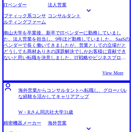
した。ベース給与は同じですが、インセンティブの割合が
見えてくるライン」・「現状のキャリアだと難しいライ
ITベンダー
法人営業
非常に大きい仕事ではあるので、ここから更に上げていき
ン」・「コンサルティングファームに転職することで、次
たいです。 非常に大きなキャリアチェンジとはなります
のキャリアアップで見えてくるライン」など、漠然として
ブティック系コンサ
コンサルタント
が、面接を通じて自分でもやっていける自信をつけられま
見えていなかったコンサルティングファームを自分が行け
ルティングファーム
した。5年以内に年収1億を達成できるよう全力で取り組み
るかどうかという視点で整理してくださったこともありが
たいと思います。
たかったです。忖度なく教えていただけたことで、きちん
南山大学を卒業後、新卒でITベンダーに勤務していまし
と依頼人に寄り添ってくれる対応をとってくれる信頼でき
た。法人営業を担当し、9年ほど勤務していました。 SaaSの
るエージェントだと分かり、6社の中からMyVisionさんを選
ベンダーで長く働いてきましたが、営業としての立場だと
びました。 私のことを思って、多少耳が痛いことでも正直
どうしても商材ありきの課題解決でしかお客様に貢献でき
に伝えていただけたことがありがたかったです。当初は一
ないと思い転職を決意しました。IT戦略やビジネスプロセ
旦大手コンサルティングファームに入れれば良いと思って
スといったより経営に近い上流工程からの課題解決にチャ
いましたが、「正直それは難しいと思います。」と過去の
レンジしたいという思いが大きかったです。 商材に関係な
View More
内定獲得者のデータを元に教えていただけました。私が一
くフラットにクライアント支援ができる仕事を考えた時
番感謝していることは、長期的なキャリアについて一緒に
に、コンサルタントをイメージしました。ITコンサルタン
考えていただけたことです。安部さんに相談する以前は、
トをしている知人がいるので、なんとなく業務のイメージ
海外営業からコンサルタントへ転職し、グローバル
焦りのせいで近視眼的になりすぎていたと少し反省してい
はあったのですが、私のやりたいことと非常に近いと思い
な経験を活かしてキャリアアップ
ます。 最初から分不相応な転職は狙わず、身の丈に合った
ました。 3社です。 MyVisionの安部さんは快活に話す方
会社に照準を合わせその中でどれだけ良いオファーを獲得
で、会話のテンポがよく相談がしやすかったからです。ま
W・Rさん
同志社大学
31歳
するかに集中できた点です。今思い返すと失敗した先輩は
た、ご自身がスタートアップ向けの転職支援経験もあるた
大手ばかり受けて落選し、自信を無くして負のスパイラル
め、私の経験したSaaS営業の苦労についても共感してくだ
精密機器メーカー
海外営業
に陥るという感じだったので、率直なサポートのおかげで
さり、自分に寄り添ったサポートが期待できたからです。
同じ轍を踏まずに済みました。 焦りから近視眼的になりす
法人営業からコンサルティングファームへ転職成功するた