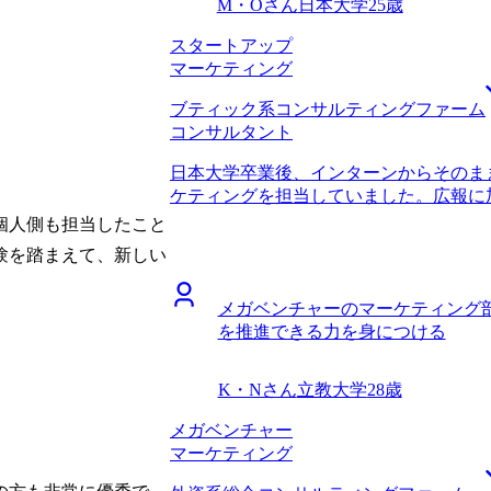
M・Oさん
日本大学
25歳
スタートアップ
マーケティング
ブティック系コンサルティングファーム
コンサルタント
日本大学卒業後、インターンからそのま
ケティングを担当していました。広報に
当しました。 現職の会社には、学生時
個人側も担当したこと
いたこともあり、半ば成り行きで入社し
験を踏まえて、新しい
に、自分のキャリアプランに不安を感じ
アップは良くも悪くも、事業が伸びてい
メガベンチャーのマーケティング
めると辛いと感じることも多々あり、社
を推進できる力を身につける
ものだと感じていました。一方でコンサ
て、自分のやってきたことが空振りして
で、コンサルティングファームを視野に
K・Nさん
立教大学
28歳
スタートアップの繋がりで知り合った友人が
サルタントへの転職を成功させたと言っ
メガベンチャー
同じようにスタートアップの経験がある
マーケティング
した。 話を聞いてみると、友人の言う