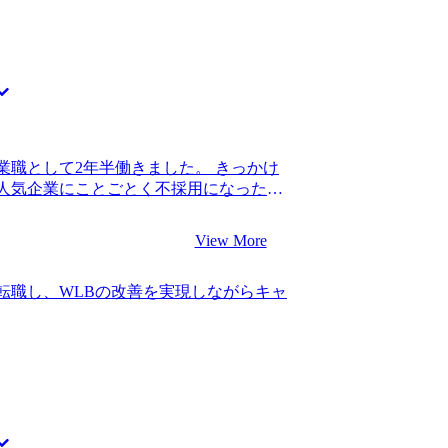
比べたときに、もっともスピード感があ
りました。自分の経験値でまさか年収を維持
知していると感じた点です。コンサルテ
で、全く不満はありません。 いただいた
作られた会社だからなのか、普段一緒に
たいと思っています。日々の業務をしっ
ロトコルやスピード感でコミュニケーシ
長していきたいです。
ルティングファームに関する情報提供が頼
も含め、特に選考対策は求めていませんで
情報を提供してほしいなと思っていまし
知り合いも多いので、そこまで多くの情
業職として2年半働きました。 きっかけ
が、必要最小限、かつ的確な情報提供を
人気企業にことごとく不採用になったと
カバーできないような情報が欲しいとい
ればキャリアは問題ないと言われ新卒入
もありがたかったです。的確なアドバイ
リアの見通しを立てることができず、不
が分かるコミュニケーション能力の高い
View More
 コンサル転職を目指したのは、キャリア
ムの違いや特徴を見極め、自分に合うファ
門性やITスキルもないですし、営業職か
外から見ている分にはよくわからなかった
転職し、WLBの改善を実現しながらキャ
ージはなかったので、初めはダメ元で話
、選考中のフローやMyVisionさんの
しかし、営業職出身でも採用しているファ
ことができたことです。 特にないです。
ル業界を目指そうと思いました。 1社で
た。 転職前は年収700万円、転職後は年
定が見込める企業のリストを共有してくれ
略ファームで経験を積んで、1つ職位を上げる
含まれていて、自分のキャリアでも幅広
をしたいです。個人的にはスタートアッ
動したことを覚えています。非常に信頼
けの力をつけたいと思っています。
動の支援をそのままお願いすることにし
不安な中でも、山中さんが励まし続けてく