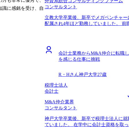
の方も非常に優秀で、
外資系総合コンサルティングファーム
にとても深い知見をお持ちで、とても親
コンサルタント
にお任せして間違いないと確信しました
知識に感銘を受け、自
グファームを数多く教えてくれたうえ、
立教大学卒業後、新卒でメガベンチャー
たので、挫折することなく頑張り続ける
配属され4年ほど勤務していました。 
ィング領域の経験をかなり事細かにヒア
業としてもかなり成熟しており、自分の
クオリティの高いものに仕上げていただ
いました。長期的な目標として、マーケ
に伝えてくれる方だったので、忖度ない
うな力を身に着けたいと思っていたので
頼ることができました。 20代半ばで転
コンサルタント経験のあるメンバーが非
に変化がなくなってきて、成長も止まっ
会計士業務からM&A仲介に転職
た。マーケターの能力として、媒体や消
トのタイミングで転職ができました。 
を感じる仕事に挑戦
リードできる能力も重要だと感じたので
のキャリアビジョンを意識せず、成り行
を身に付けたかったです。 2社です。 
回の転職活動中に痛感しました。今回の
した相談ではなく、あくまで一選択肢と
望にも目を向けながら仕事を頑張ろうと思
R・Hさん
神戸大学
27歳
りとヒアリングしてくれたので、私のキ
後は年収500万円になりました。 中長
信頼できました。安部さんは私の前職の
税理士法人
で、コンサルタントとして成長する中で
て、この方なら任せられると感じたので
会計士
多いファームなので、色々な方のキャリ
なにより業界に対してのとても多い知識
しての経験を積みたいです。
M&A仲介業界
いったマーケティングの案件があるのか
コンサルタント
スキルではどのファームが合っているの
を定めるのに役立ちました。また、事業
神戸大学卒業後、新卒で税理士法人に就
も、的確に企業選定をしてもらえたので
ていました。 在学中に会計士資格を取
しっかりと企業研究をした上、自分の希