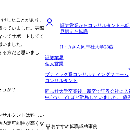
資格を取って会計士として就職したので
たので、受ける企業一つひとつに対して
っていないと感じていました。今まで培
た。 また、安部さんのサポートもあり
のある仕事を見つけたいと思い転職活動
時でも自分のこれまでのキャリアを踏ま
異業種に転職するというイメージが全く
見かけしたことがあり、
沢な悩みですが、受けているファームな
証券営業からコンサルタントへ転
んから可能性を提案いただいていました。そ
で、複数内定もらった時にとても迷いま
残っていました。実際
見据えた転職
仲介という業界を教えていただいて、興
先順位をつけておいても良かったと思って
なってサポートしてく
す。 他のエージェントさんから提案し
は年収800万円になりました。 マーケ
り、これでは肌に合う職を見つけられな
いました。

して価値提供ができるような人材になり
H・Aさん
同志社大学
28歳
MyVisionの安部さんからはM&A仲
わる中で、自分が長期的に取り組みたい
きる方だと思いまし
ジションを紹介していただけたためです
証券業界
グでやりがいのある仕事と思えたため、挑戦
個人営業
ました。 知見的に会計士を生かせる部
ブティック系コンサルティングファーム
全くなかったので、コミュニケーション
コンサルタント
していただきました。特に回答が冗長に
う癖があり、担当していただいた安部さ
ょうか？
同志社大学卒業後、新卒で証券会社に入
うえで絶対にNGと厳しく指導いただき
中心で、5年ほど勤務していました。 
れていただけでしたが、企業研究したり
が転職活動で頗る上手くいっていない状
も実感し、どんどんM&A仲介の志望度
価値はかなり低いのではないかという危
いを感じる職業に転職できてよかったで
ンサルタントは難しい
に自分のスキルセットを考えてみるとポ
という想いを持っていながら最初の方は
も早くキャリアチェンジをしないといけ
番内定可能性が高くな
としているエージェントばかりから話を
おすすめ転職成功事例
た。 かなり焦っていたこともあり、当
るべきでした。 転職前は年収600万円、