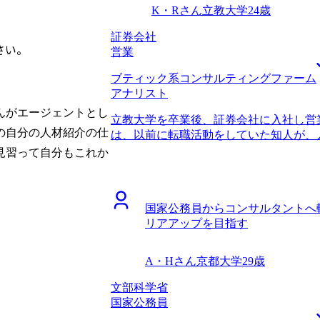
と面談をした中で、他社エージェントと
800万円、転職後は年収800万円にな
K・Rさん
立教大学
24歳
り、またコンサルティングファームを熟
したまま転職できるとは思わなかったの
ィングファーム出身の方が中心となって
評価に見合うように、結果で返していき
証券会社
さい。
仕事をしているコンサルタントと同じプ
かりとこなし、コンサルタントとして成
営業
ョンを取ることができました。 コンサ
ブティック系コンサルティングファーム
りになりました。 私自身はケース面接
アナリスト
した。一方で、必要に応じて業界内部の
た。戦略系コンサルティングファームに
んがエージェントとし
立教大学を卒業後、証券会社に入社し営
報を必要としていたわけではないのです
の自分の人材紹介の仕
は、以前に転職活動をしていた知人が、
してくれました。知人の情報網だけでは
いう話を聞いたことでした。営業ができ
見習って自分もこれか
う私の意図をくみ取ってくださったこと
社しましたが、実際に入ってみるとキャ
スができるだけでなく、転職者の気持ち
安になったことで転職を決意しました。
エージェントだと思いました。 ファー
アップと市場価値の向上のためです。専
ームを決められたことだと思います。 
国家公務員からコンサルタントへ
らコンサル転職がうまくいくというイメ
戦略系コンサルティングファーム間の違いを
リアアップを目指す
を聞いてみよう程度の気持ちでした。 
情報提供に基づき、しっかりと見極める
ームがあると山中 さんから伺い、コンサ
最初から最後まで満足のいく転職活動でし
す。 山中さんは、初回面談の直後に内
収900万円になりました。 3年ほど戦
A・Hさん
京都大学
29歳
ました。そこには第二新卒向けの求人も
つもりです。その後は、事業会社に転職
い選択肢があることが分かり、とても感
文部科学省
プに転職したいので、リスクを取れるだ
のおける方だなとも思いまして、転職活
国家公務員
ました。 未経験からのコンサル転職で