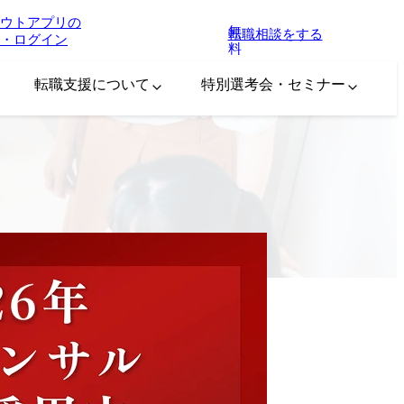
ウトアプリの
無
転職相談をする
・ログイン
料
転職支援について
特別選考会・セミナー