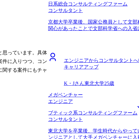
日系総合コンサルティングファーム
れて本当にありがたかったです。 自分
コンサルタント
以外への転職に苦労したという話を伺っ
でした。それでも山中さんは、「確かに
京都大学卒業後、国家公務員として文部
人は少ないが、それでも成功している人
関心があったことで文部科学省への入省
的にこういう会社では営業職からでも活
WLBの改善を求め、転職活動を開始しま
て、現実的かつ、建設的なサポートをし
り、残業100時間を超える月もしばしば
ポートを求めていましたし、相性が非常
した。一度WLBの改善を最優先事項とし
ことですが、転職のタイミングが良かっ
と思っています。具体
業には公務員からだと転職しにくいとい
らは評価される一方で、社外からは評価
エンジニアからコンサルタントへ
らコンサルタントへの転職に成功した知
案件に入りつつ、コン
業成績を上げてもコンサル転職には活き
キャリアアップ
また、コンサルティングファーム全般と
に踏み切れたことは良かったです。 24
に関する案件にもチャ
も見込めるということが大きかったです。
シャル枠としてこれまでの業務経験をあ
サルタントの働き方に関して詳しく教え
に5年後とかであれば取れる選択肢も一
K・Jさん
東北大学
25歳
たからです。コンサル業界でWLBが重
も言われたのですが、最初から無謀にも
ていましたが、なぜ改善されているのか
メガベンチャー
ームを志望していたことです。実際に私
しい事情まで伺うことができ、非常に納
エンジニア
にITやDXなどの経験がある方でも採用
比較しても信頼できると確信したので、
私の今の業務経験では難しいポジション
ブティック系コンサルティングファーム
ングファームへ転職することを決めました
したが、数年後コンサルティングファー
コンサルタント
一定打ち出していますが、その中でより
イしたいと思います。 転職前は年収350
ていただき、企業選びで非常に役立ちま
た。 前職からの評価と、市場価値は異
東北大学を卒業後、学生時代からやって
制度にも非常に詳しく、松代さんの知識
ル転職で良かった点です。一方でコンサ
ンジニアとして大手メガベンチャーに入