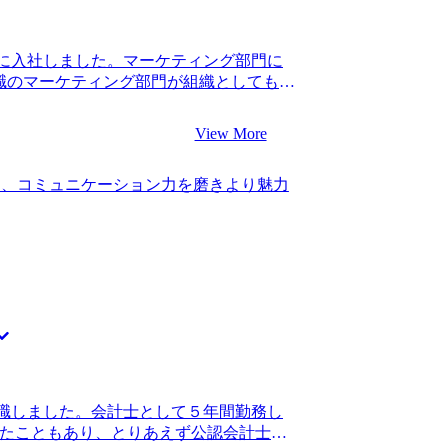
身に相談にのってくれたので、安部さん
。 私の経歴から目指せるコンサルティン
どんな時も寄り添って支援していただけ
に入社しました。マーケティング部門に
ことができました。 また、私のマーケテ
前職のマーケティング部門が組織としても事
リングしてくれて、職務経歴書をとても
介在価値をあまり感じられないと思って
けました。安部さんは思ったことを正直
ティング基点で事業全体を推進できるよ
意見をもらえたことで最後まで安心して
View More
、環境を変える決意をしました。 前職で
職活動ができた点です。前職でできる経験
常に優秀で、常々刺激を受けていまし
てきていたタイミングだったので、ベス
し、コミュニケーション力を磨きより魅力
費者の理解だけでなく、プロジェクトを
これまでのキャリアを振り返った時、将来
、総合的なビジネスマンとしてのスキル
きでキャリアを積んできていたことを今
いきなりコンサルタントへの転職を前提と
転職を機にもう少し中長期なキャリア展
して根本的なキャリアプランからしっか
いました。 転職前は年収450万円、転職
ャリアと真摯に向き合ってくれていると
期的にやりたいことがまだ定まっていないの
業務内容についても深く理解されてい
見つけたいと思います。中途入社の方が
支援をお願いしようと思い至りました。
アを参考にしながら、コンサルタントと
量に驚きました。どのファームならどう
丁寧に教えてくれたので、自分の実力、
かを見極めることができ、転職先の目標
推進がしたいという私のニーズに対して
職しました。会計士として５年間勤務し
、これ以上ない企業研究ができました。
ったこともあり、とりあえず公認会計士の
望に合った企業だけを納得して志願でき