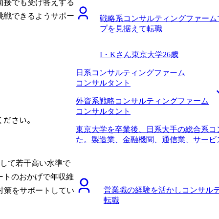
面接でも受け答えする
気のある業界に行こうと思い、なんとなく
ス給与は同じですが、インセンティブの
挑戦できるようサポー
検討していました。 6社です。 安部さ
戦略系コンサルティングファーム
ここから更に上げていきたいです。 非
際にお持ちだったためです。また、過去
プを見据えて転職
が、面接を通じて自分でもやっていける
ば内定が見えてくるライン」・「現状の
億を達成できるよう全力で取り組みたい
ルティングファームに転職することで、
I・Kさん
東京大学
26歳
ン」など、漠然として見えていなかった
るかどうかという視点で整理してくださ
日系コンサルティングファーム
く教えていただけたことで、きちんと依
コンサルタント
れる信頼できるエージェントだと分かり、6
た。 私のことを思って、多少耳が痛い
外資系戦略コンサルティングファーム
りがたかったです。当初は一旦大手コン
コンサルタント
ください。
思っていましたが、「正直それは難しい
東京大学を卒業後、日系大手の総合系コ
ータを元に教えていただけました。私が
た。製造業、金融機関、通信業、サービ
リアについて一緒に考えていただけたこ
職時の職位としてはコンサルタントまで
りのせいで近視眼的になりすぎていたと
コンサルティングファームで3年経ち、
な転職は狙わず、身の丈に合った会社に
較して若干高い水準で
らです。 将来的に事業会社に行くつも
ァーを獲得するかに集中できた点です。
ポートのおかげで年収維
ァームでステップアップしたいと思った
受けて落選し、自信を無くして負のスパ
営業職の経験を活かしコンサル
対策をサポートしてい
という考えもあり、リスクを取る前に、
直なサポートのおかげで同じ轍を踏まず
転職
実績を残しておきたいという思いもありま
すぎていた部分があったと反省していま
ルティングファームへの知見からMyVis
をいただける方に相談できていなかった