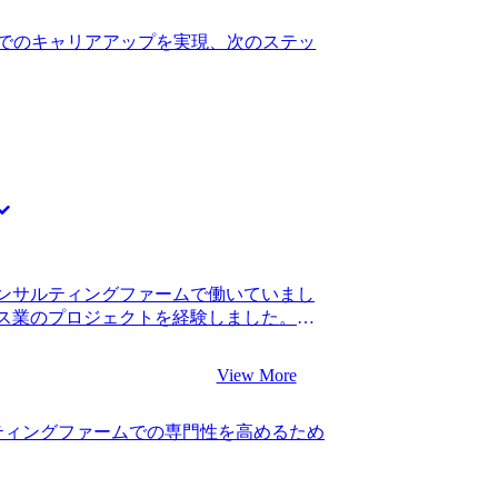
コンサルタントとSaaS営業を並行して
割合が非常に大きい仕事ではあるので、
んが証券営業からのコンサル転職実績を実
でのキャリアアップを実現、次のステッ
常に大きなキャリアチェンジとはなります
の候補者の方の事例をもとに、「頑張れ
自信をつけられました。5年以内に年収1
キャリアだと難しいライン」・「コンサ
と思います。
次のキャリアアップで見えてくるライ
コンサルティングファームを自分が行け
ったこともありがたかったです。忖度な
頼人に寄り添ってくれる対応をとってく
社の中からMyVisionさんを選びまし
ことでも正直に伝えていただけたことがあ
サルティングファームに入れれば良いと
と思います。」と過去の内定獲得者のデ
ンサルティングファームで働いていまし
一番感謝していることは、長期的なキャ
ス業のプロジェクトを経験しました。転
とです。安部さんに相談する以前は、焦
昇進していました。 新卒で入った総合系
少し反省しています。 最初から分不相応
ステップアップのタイミングだと思ったか
照準を合わせその中でどれだけ良いオフ
View More
りでしたが、もう少しコンサルティングフ
今思い返すと失敗した先輩は大手ばかり
からです。スタートアップに挑戦したい
イラルに陥るという感じだったので、率
ティングファームでの専門性を高めるため
もう少し自分のキャリアで分かりやすい
に済みました。 焦りから近視眼的になり
した。 3社です。 スピード感とコンサ
す。安部さんのような冷静にアドバイス
ionさんに決めました。 5社のエージェント
ら危なかったと思います。 転職前は年収