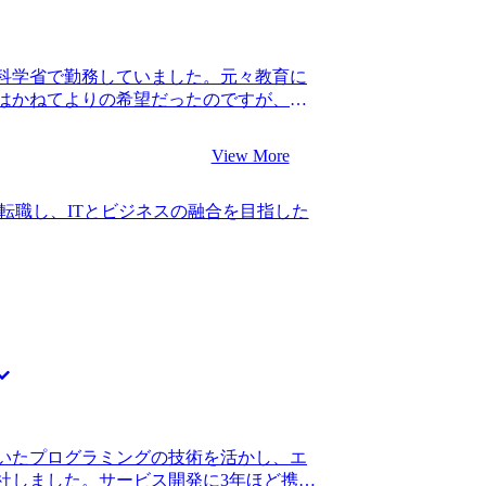
の会社で成果を上げている先輩も、営業職
ていたので、不安の方が大きい中の転職
営業職でコンサル転職を成功させられる
科学省で勤務していました。元々教育に
はいるから諦めずにやりましょう。具体
はかねてよりの希望だったのですが、
躍している人もいます。」と言ってくれ
した。 国会対応などで非常に多忙とな
てくれました。 私自身地に足のついたサ
あることが以前から悩みの種となっていま
に良かったです。 山中さんにも言われた
View More
て転職活動を始めました。 一方で民間企
たなと思います。前職の業務は、社内か
う話も聞いていましたが、国家公務員か
されにくい経験だったので、仮に高い営
転職し、ITとビジネスの融合を目指した
人も複数いたことで視野に入れました。
にくい経験でした。このため早々に転職
して近年WLBが改善され、キャリアップ
歳という年齢で転職できたことで、ポテン
 3社です。 松代さんに、WLBなどコン
まり重視されずに採用されましたし、仮
て頂き、内情に精通している方だと感じ
気に減っていたと思います。 山中さんから
視され始めているというのは何となく知っ
第二新卒枠のないコンサルティングファ
、どのように実現しているのかという詳
が行きたいと思っていたファームは、既
得感がありました。他のエージェントと
されにくいぐらい難関のファームで、当然
松代さんにご支援いただきコンサルティ
でした。 当然のように書類審査で落ちま
。 どのファームもWLB重視というのは
ムでしっかりと経験を積んでから再トラ
働きやすいファームをプロの目線で教え
万円、転職後は年収400万円になりまし
した。それぞれの企業が打ち出している
なるということを学べたのが今回のコンサ
いたプログラミングの技術を活かし、エ
の豊富さに驚きました。 自分の想像以上
ルティングファームは、社内からの評価
社しました。サービス開発に3年ほど携わ