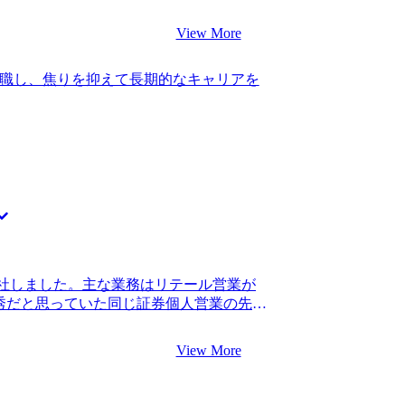
すが、業務内容などが正直あまり肌に合
前向きに、ポジティブに取り組めまし
ったスキルを上手く応用して、やりがい
選考の軸をしっかりと作れたので、面接の
View More
を始めました。 自分一人では会計士から
えたアピールがやりやすかったです。 贅
つかず、とにかく様々なエージェントさ
らどこにいっても良いと思っていたの
職し、焦りを抑えて長期的なキャリアを
の中でMyVisionの安部さんからM&A
した。もう少し自分の中であらかじめ優
味が湧いたのがきっかけです。 ７社で
います。 転職前は年収600万円、転職後
てもらう案件が結局は会計士系の仕事であ
ティングに限らず、幅広いクライアントに対
いのではと思っていました。その中で
たいと思っています。プロジェクトに携
介という一人ではイメージすらできなかったポ
テーマを見つけたいと思います。
。話を聞いてみて、非常にチャレンジン
してみようと思い、MyVisionに決め
分があるとはいえ、営業経験などが私には
という初歩的な部分から徹底的に叩き直
なってしまう癖と表情が硬くなってしま
んから、中小企業の社長に対峙していく
社しました。主な業務はリテール営業が
ました。 最初は転職先の年収の高さに惹か
優秀だと思っていた同じ証券個人営業の先輩
面接でお話を伺う中で社会的意義の高さ
況を目にし、もしかして自分の今の市場
も上がっていきました。結果としてやりが
機感を覚えたことがきっかけです。実際
す。 会計士以外のポジションを探したい
View More
ータブルなスキルは少なく、ならば一刻
結局会計士から監査法人への転職を得意
ないという気持ちから転職を決断しまし
聞いていたので、もっと早く視野を広げ
初は突き詰めて考えてはなかったです。人
転職後は年収600万円になりました。ベー