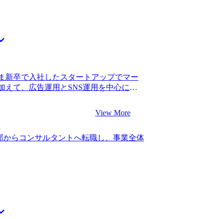
ま新卒で入社したスタートアップでマー
加えて、広告運用とSNS運用を中心に担
代からインターン生としてお世話になって
ました。しかし、3年ほど勤務するうち
View More
始め、転職を考え始めました。 スタート
る間は楽しいのですが、成長が止まり始
部からコンサルタントへ転職し、事業全体
会のトレンドなど運の要素もだいぶ強い
ルティングファームは市場も伸びてい
しまうようなリスクは少ないと思ったの
入れて転職先を探しました。 1社です。
、MyVisionの安部さんの支援でコン
ていたので紹介してもらいました。私と
方の支援実績があることは心強く感じま
通り安部さんはコンサルティングファーム