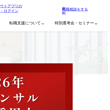
ウトアプリの
無
転職相談をする
・ログイン
料
転職支援について
特別選考会・セミナー