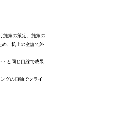
のネットワーク形成・交流の場となってい
充実</u>しており、自己成長の機会も多い
卒紹介、会社の七不思議紹介等、規模が
りを広げる取り組みもしている 今後の
足元のグローバル案件割合は10%程度
ある方はアサインされるチャンスも大きい。 代表イン
行施策の策定、施策の
ato/n/n0a040c36b128 Forbes JAPAN
ため、机上の空論で終
の可能性を引き出すこと。日本に求められる
s://forbesjapan.com/articles/detail/674
界におけるIT人材価値再興。Dirbat
ントと同じ目線で成果
の変革」 https://forbesjapan.com/articles/pr
d24YfH72/ZzdmBTIEMOnWUWREjOFLO1IL
Studio 「求めるのは、競争と連帯 。IT
ィングの両軸でクライ
援」 https://forbesjapan.com/articles/de
y-vision.co.jp/consulting-firm/dirbato/
y-vision.co.jp/consulting-firm/dirbato
00終了 2026年8月13日(木) 16:00 
動向を踏まえ、コンサルティング市場の
サルティング業界への転職を迷われてい
歓迎です。更に、当日は現場コンサルタ
コンサルタントだけでなく、メンバーク