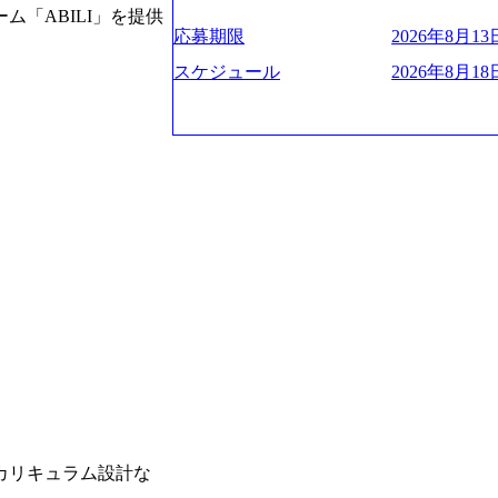
ー、外資系金融機関など多彩な出自で構
遂げている。 現在コンサルティングファ
程の管理業務) ※主任候補・リーダークラス オン
「ABILI」を提供
ロジェクトワークが可能 総合コンサル
ンクインしている。 主力事業はITコン
しは不要です。ご質問頂く際のみ、顔出
応募期限
2026年8月13日
ライアントに対して様々なプロジェクト
に、IT戦略策定等の上流工程から実装
いテーマのチャレンジ機会を提供してい
他方、インキュベーション事業を手掛け
スケジュール
2026年8月18日
職率10％以下、未経験3年未満の離職率
規事業開発も手掛けつつ、複数社への出
と同水準以上の報酬制度であり、ファー
考) https://www.dirbato.co.jp/service/incubatio
基本 強く「個人」の成⾧を重視するカ
bation.html) 大手総合系コンサルテ
Readyになれば上がれる環境となって
ョイン。 https://storage.googleapis.com/our-vision-production.appspot.com/public/images/2
グファームの立ち上げフェーズに関わる
0240925205344_42693807-c7d5-418f-96
経験者の場合は、自らチームを立ち上げ
プ、SMBCグループ、NTT、良品計画
リバリー活動ができる(スタートアップ
顧客 直近では大阪万博のプロジェクトを
ど) シンプレクスの顧客基盤、エンジ
システム、ToC向けアプリ、セキュリテ
立ち上げが経験できる 2026年8月21日(金) 19:
ンサルティングしている。 <u>ワンプー
(水) 16:00 ※参加状況によっては抽
ず様々な案件にチャレンジ可能 専属の営
たび、ファーム経験者の方を対象にした
かれることなくデリバリーに注力可能</
ント」を開催いたします。 カジュアル
意にそぐわないプロジェクトにアサイン
ので、ぜひご参加ください。 当日はXspear
ロジェクトに異動することが可能。その結果
の他現場社員が複数名参加する予定です！ 
は2～30%程度) 残業時間は<u>平均30
な場所については参加者の方へ個別でご
業代をつけさせないといったことはしない
マネージャー以上の職務を担当している
齢者/障碍者などさまざまなバックグラ
いる SDGsの推進にも積極的で、プロ
カリキュラム設計な
多くのクラブが立ち上がっており、さま