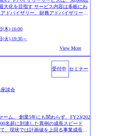
M&Aアドバイザリーサービスは、30,000以
/career/interviews/) 戦略だけのコンサルは終わ
GW8日、夏季9日、年末年始9日） 有給休暇は
最大化を目指す サービス内容は多岐にわ
のコンサルの在り方 (https://www.b
社日に付与されます。 年次有給休暇の残日
Aアドバイザリー、財務アドバイザリーな
plex-xspear/) Xspear Consultingがえるぼし認定を取
。 慶弔休暇は、事由により取得可能日数
 譲渡企業に対しては完全成功報酬制を採
382811) シンプレクスとXspear Consultingが、東京都
得できます。 リフレッシュ休暇は、規程
勢を持ち、将来の株価成長を取り込むスキ
w.afpbb.com/articles/-/3520247)
(木) 16:00
フレッシュ休暇を取得できます。 【育児や
ONE&SonsグループはM&A業界のリー
・ワンプールで様々なインダストリーやソリ
対象：小学校1年修了時の3月31日までの
わらず幅広い案件に携わりながら自己成
(火) 19:30～
上流工程、先端技術を学べる環境 【コン
年間 短時間勤務： 対象：小学校卒業ま
ー出身者3名がメインメンバーであり、経
足を置きながら、他領域にもチャレンジで
View More
間15分まで、始業・終業時刻の繰り上げ・
、M&Aや財務アドバイザリーなどの専門
 ・現職ファームより高いオファー年収 ・
につき5日まで取得でき、1時間単位で取得
が提供される 主担当成約で10件以上あ
ルスキップもあり） ・週に1度のアサイン
00万の年収となる 内訳としては個人インセ
て検討してもらえる。結果、なりたいキ
受付中
セミナー
寮：富山事業所の近くに、白風寮と青風寮
は部下を育成活躍させるためのナレッジシ
もらえる ・シンプレクスというテクノロ
す方が入居可能です。 ＜入居基準＞ ・
して動く組織風土がある 2026年8月18
の視点からも協業しクライアントへ価値
までの通勤総時間が2時間を超えること 住
6年8月13日(木) 16:00 ＼応募意思不問・業界未
あればセールス中心の案件もあり、個々の
等が無いため、条件を満たす方には住宅手
ンや業務内容、実際の働き方について詳しく
場座談会
を選べる ここ1年で社員数60名⇒100
のみの入居となるため、入居基準を満たす
します。 M&A業界に興味があり、まずは
ずれも約170％アップ）と急成長中のファ
手当は、一般賃貸物件を従業員が契約し、
りで、幅広く業界の情報を集めたい 働く
め優秀な上司の近くで働けるチャンスも多
その他： 採用時や転勤等による引っ越し
界にご興味がある方、転職を少しでもお考え
ttps://www.xspear.co.jp/membe
 19:00～20:00 2026年8月13日(木) 1
も歓迎です。お気軽にご参加ください。
バー、多様なプロジェクトによる自己成長機会が多
ァーム。 創業5年にも関わらず、FY23(202
に、会社説明会を実施予定です。 ● 求人名
おります。 是非、説明会にてお話できる
模にも関わらず、外資系戦略コンサルティン
1,000名超に到達した異例の成長スピード
ニア(製造・生産工程の管理業務) ※主任
後にアンケート回答をお願いいたします。
ァームをはじめ、メーカー、ITベンチャ
対して、現状では計画値を上回る事業成⻑を
体製造装置の生産エンジニア(製造・生産工