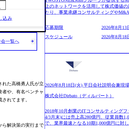
TWOSTONE&Sonsグループが提供する
ビューページ (https://www.xspear.co.jp
2日制 2025年度の年間休日は125日（
上のネットワークを活用して株式価値の
り──コンサル業界の風雲児に聞く。“これから”
～
年間24日（4月1日入社の場合）で、入
たり、事業承継コンサルティングやM&
usinessinsider.jp/article/20250205-sim
数は、翌年度に繰り越すことができます
し込み
どが含まれており、幅広いニーズに対応
得 (https://www.agara.co.jp/article/
は異なりますが、3～7日の連続休暇を取
用し、M&A以外の選択肢も尊重する姿
港区の行政手続き100%デジタル化を支援 (https://ww
応募期限
2026年8月13日
で定める勤続年数ごとに、連続5日のリ
ームの構築や事業承継支援も行う TWOST
【未経験者】 ・年収UPでのオファー 
子の看護、介護などの制度】 育児休暇： 
ディングカンパニーであり、領域にこだ
スケジュール
2026年8月18日
ューションを裁量をもって経験できる ・
子を育てるすべての従業員※期間：通算3
考会一覧へ
長とキャリアの挑戦が可能 M&Aセンタ
サルファーム経験者】 ・専門領域に軸
での子を育てるすべての従業員 1日2時
験豊富なアドバイザーと共に働くことで
きる環境 ・タイトルアップでのオファー
繰り下げが可能 子の看護休暇： 子1人
知識を獲得し、キャリアを発展させる機会
実力主義でプロモーションできる（ダブ
することも可能 家族看護休暇： 5日まで取得でき、1時間単位で取得することも可
る人は課長職となり、平均3000万～40
ｍｔｇでこまめに社員のキャリアについ
能 【独身寮、住宅手当制度など】 独身
ンティブ＋チームインセンティブ 課長
ャリアを反映できるｐｊにアサインして
の2つの寮があり、以下の入居基準を満た
ェアおよび丁寧なOJTを欠かさずにチームと
ジーに強い部隊がいるため、エンジニア
満33歳までの独身者 ・自宅から勤務地
日(火) 19:30～ 所要時間 : 約1時間 202
提供できる ・デリバリー中心の案件も
された高橋勇人氏が立
宅手当： 本社の近くには独身寮や社宅
経験歓迎！／ M&A承継機構のビジョ
2026年8月18日(火) 平日会社説明会兼現
裁量や得意領域に合わせた売り上げの立て方
当を支給します。 また、独身寮は男性
お伝えするオンライン説明会を開催いた
経験者や、有名ベンチャ
名超、売上今期18億円⇒来期30億円（い
女性には住宅手当を支給します。 住宅
株式会社Dirbato（ディルバート）
どんな仕事か知りたい 転職を考えたばか
ームである また、成長中ファームのた
成されてます。
規程で定める金額を会社が支払います。 
イメージを具体的に知りたい M&A業
い(ボストン・コンサルティング・グループ出身者等 (h
費用は、会社が負担します。 2026年8月18日(火)
の方はもちろん、情報収集をしたい方で
r/taketo_kajita/)） 多様なメン
2018年10月創業のITコンサルティングフ
6:00 応募をご検討されている方を対象
当日は、質疑応答のお時間もご用意して
く、新たなチャレンジが可能 100名規
4/3月末)には売上高280億円、従業員数
・【富山】半導体製造装置の生産エンジ
ことを楽しみにしております。 説明会
グファームや総合系コンサルティングフ
で、業界最速となる10期1,000億円に
から解決策の実行まで
候補・リーダークラス ・【砺波】半導
オンライン(Google meets)