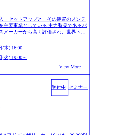
is.com/our-vision-production.appspot.com/pu
-4e86-a85a-8649e1c532f9_956x512.webp http
ction.appspot.com/public/images/202505021528
入・セットアップと、その装置のメンテ
1x517.webp https://storage.googleapis.com/ou
ages/20250502152831_721b100c-62c9-4258-aa0
を主要事業としている 主力製品であるバ
シンプレクス社は、FinTech領域に強みを持つITコン
スメーカーから高く評価され、世界トッ
界のFinTech RankingsTop 100企
対話を通じて未来を創造し、社会課題の解
ィング、開発、運用保守と言った全工程を
:私たちの技術/私たちの対話 Vision:夢を
(木) 16:00
への深い理解を持つコンサルタントが集う
私たちの技術/私たちの対話 IoT社会の浸透、
い知見を持つシンプレクス社またはグループ会
で急伸長しており、それに伴い半導体製造
(火) 19:00～
社はあくまでもコンサルティングファームで
om/our-vision-production.appspot.com/pu
View More
age.googleapis.com/our-vision-pr
5-43a7-a367-5426b95cd599_1200x543.webp h
25204111_caa94e4b-6aae-45a6-a0ce-b98154c8
duction.appspot.com/public/images/2026022413
/www.xspear.co.jp/member/)一部抜粋 - 伊勢
_1200x486.webp https://storage.googleapis.
lic/images/20260224131100_d8b3379f-6e64-45
立案から実装支援を軸に、様々な業界で新規事
受付中
セミナー
/storage.googleapis.com/our-vision-productio
等の幅広いプロジェクトに従事 - 鈴木健仁
16_05d25aab-49d6-4429-810e-138e27965ee8_
クターを経てXspearに参画 - 梶田
育成を目的とした「語学研修」、効果的なプレゼン
戦略策定、DX戦略立案、人事組織テーマに
会
「プレゼン研修」、自社キャリアアドバ
いてはDX戦略立案、NFT等の新規事業
す「キャリア開発研修」などがある 生産
アクセンチュア出身。金融業界を中心に、DX
度を実施しており、月単位の決められた
制対応等の幅広いプロジェクトを主導す
を社員の自己裁量に委ね、ワークライフ
spear最年少シニアマネージャー 社員インタ
できる 【休日】 土日祝休みの完全週休