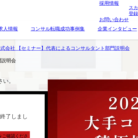
採用情報
スカ
登録
お問い合わせ
求人情報
コンサル転職成功事例集
企業インタビュー
ine株式会社 【セミナー】代表によるコンサルタント部門説明会
門説明会
さい。
終了しまし
をご確認くださ