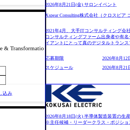
2026年8月21日(金) サロンイベント
Xspear Consulting株式会社（クロ
2021年4月、大手ITコンサルティング
コンサルティングファーム出身者や有名
イアントにとって真のデジタルトランス
 & Transformatio
想いの下で立ち上げた新鋭ファーム テ
力を持つDX時代において、20年以上にわた
応募期限
2026年8月12日
ロジーを提供してきたシンプレクスのノ
界のクライアントの企業価値の最大化を
スケジュール
2026年8月21日
人材育成、業務改善、実行支援などのコ
供するのが特徴（いわゆる総合コンサルテ
リアにSpir（槍）を指して切り開く””si
ス）していく”という位置づけ 一昔前
し込み
現在金融の売上割合は全体の3割。現在は
通信、エンタメ、教育、保健など幅広く
あるが、社員の興味のある分野やスキル
サイン。 そのため、専門性を身に着け
2026年8月18日(火) 半導体製造装置
キャリア形成が柔軟に可能な環境である。 https://stor
※主任候補・リーダークラス・ポジショ
oduction.appspot.com/public/images/20240