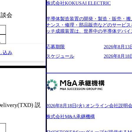
6007_1200x554.webp https://storage.googleap
株式会社KOKUSAI ELECTRIC
blic/images/20250502152751_46c65543-87ef
s://storage.googleapis.com/our-vision-produ
 座談会
半導体製造装置の開発・製造・販売・搬
04_ba6aaa1a-9ffc-4f2a-9b40-06fff8ee19af_96
r-vision-production.appspot.com/public/im
ナンス・修理・部品販売などのサービス
e-97182898115f_960x510.webp 
ッチ成膜装置は、世界中の半導体デバイ
サルティング会社で、NRI、NTTDATAと同じく世
プクラスのシェアを有している 技術と
業にも選出されている。ITコンサルテ
～
決に貢献することを目指している Mission
応募期限
2026年8月13日
行う「一気通貫体制」が特長 ビジネス
未来につなぐベストパートナー Value:
し込み
Xspearと、最先端テクノロジーに深
AIの加速等により半導体需要は世界中
スケジュール
2026年8月18日
社との協力体制を築いている Xspear
装置の需要も伸長中 https://storage.googleapis.c
あり、システム開発を担当することはない https://stor
blic/images/20260224131045_0fee4978-bb2
oduction.appspot.com/public/images/202409
ttps://storage.googleapis.com/our-vision-pro
16a2_1153x543.webp メンバー情報 (https:/
1052_2abe7cb8-329e-4a45-a8f5-73d9728b2cd7
com/our-vision-production.appspot.com/pub
山 昇吾氏: ベイカレントにてIT戦略
66-aea4-924f21977d35_1200x460.webp https:/
業戦略、成長戦略、PMI推進、業務改革
n.appspot.com/public/images/202602241311
氏：新卒でベイカレントに入社し最年少ディレ
1200x386.webp グローバル人財
威人氏：BCG出身。金融業界における
elivery(TXD) 説
2026年8月18日(火) オンライン会社説明
のポイントを掴み実践に強くなるための
強みを持ち、メディア・エンタメ業界にお
イザーによる自身のキャリア構築をめざ
立案を得意とする。 - 藏満 一馬氏：
株式会社M&A承継機構
現場を含む全部門でフレックスタイム制
戦略策定、新規事業立案、組織変革、規
労働時間の範囲内で、出社・退社の時刻
る。 - 天野 善仁氏：19卒PwC出身。X
バランスを図りながら効率的に働くことが