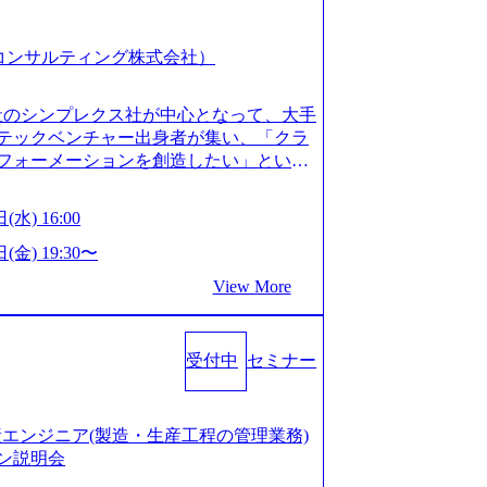
スピア コンサルティング株式会社）
会社のシンプレクス社が中心となって、大手
テックベンチャー出身者が集い、「クラ
フォーメーションを創造したい」という
クノロジーがビジネスの成功に大きな影響
ってFintech業界を中心に最先端テクノ
(水) 16:00
ウハウを活かしつつ、あらゆる業種・業
支援するために、戦略策定、組織改革、
(金) 19:30〜
ンサルティングサービスを一気通貫で提
View More
ィングファーム） 社名の由来は”DXエ
mplexないでは金融以外の領域にX（クロ
は金融が強い企業として認知されていたが、
受付中
セミナー
ToC事業を始め、パブリック、製造業、
強みのあるファーム。 ワンプール制では
を活用したいなどの希望は考慮してのア
たい方でも幅広に経験を積みたい方でも、
の生産エンジニア(製造・生産工程の管理業務)
age.googleapis.com/our-vision-pr
ン説明会
925204135_93b1bff3-f71c-4bc9-8bd9-72a8a482