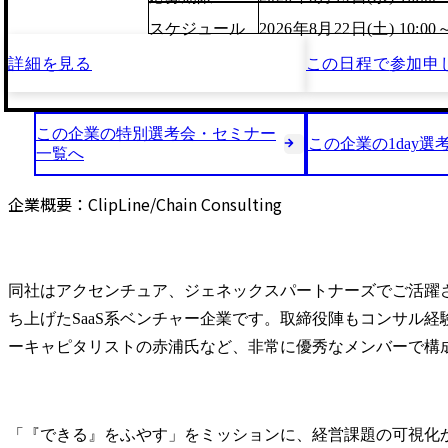
スケジュール
2026年8月22日(土) 10:00
詳細を見る
この日程で
参加申
この企業の特別選考会・セミナー
この企業の1day選
一覧へ
企業概要：ClipLine/Chain Consulting
同社はアクセンチュア、ジェネックスパートナーズでご活躍
ち上げたSaaS系ベンチャー企業です。取締役陣もコンサル
ーキャピタリストの赤浦氏など、非常に優秀なメンバーで構
「『できる』をふやす」をミッションに、経営課題の可視化