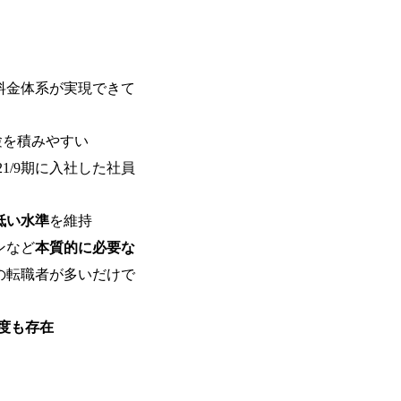
で、当社へ気になることや転職後のご不
で、ぜひお聞きください！ ※過去の質
ルタントとSEの違い、他コンサルファー
会社説明＋座談会(19:00～20:00) 
クルーターまでご相談下さい。 ・ご希
料金体系が実現できて
後、カジュアル面談もしくは1次選考の
ーまでご相談下さい。なお、当日はコン
い。 【服装・持ち物】 ・特になし カ
験を積みやすい
ポジション】 ITコンサルタント(役職問わず
021/9期に入社した社員
中長期ロードマップ策定 ・全社クラウド
ルトランスフォーメーション企画構想 ・業
導入/実装 ・プライベート/パブリックク
低い水準
を維持
務再構築 ・IoTを活用したデジタルワークスタイル
ンなど
本質的に必要な
ogyを活用した新規事業の立案/推進 
例)】 ・創業フェーズに参画し、コア
の転職者が多いだけで
たい ・サービスやソリューションに捉
したい ・様々な業種業界でのプロジェ
たい ・エンジニア経験を活かして要件
度も存在
レンジしたい ・コンサルのみならず新
ャレンジしてみたい オンライン(Teams)