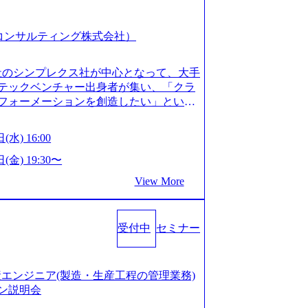
スピア コンサルティング株式会社）
会社のシンプレクス社が中心となって、大手
テックベンチャー出身者が集い、「クラ
フォーメーションを創造したい」という
クノロジーがビジネスの成功に大きな影響
ってFintech業界を中心に最先端テクノ
(水) 16:00
ウハウを活かしつつ、あらゆる業種・業
支援するために、戦略策定、組織改革、
(金) 19:30〜
ンサルティングサービスを一気通貫で提
View More
ィングファーム） 社名の由来は”DXエ
mplexないでは金融以外の領域にX（クロ
は金融が強い企業として認知されていたが、
受付中
セミナー
ToC事業を始め、パブリック、製造業、
強みのあるファーム。 ワンプール制では
を活用したいなどの希望は考慮してのア
たい方でも幅広に経験を積みたい方でも、
の生産エンジニア(製造・生産工程の管理業務)
age.googleapis.com/our-vision-pr
ン説明会
925204135_93b1bff3-f71c-4bc9-8bd9-72a8a482