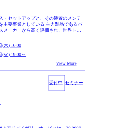
is.com/our-vision-production.appspot.com/pu
-4e86-a85a-8649e1c532f9_956x512.webp http
ction.appspot.com/public/images/202505021528
入・セットアップと、その装置のメンテ
1x517.webp https://storage.googleapis.com/ou
ages/20250502152831_721b100c-62c9-4258-aa0
を主要事業としている 主力製品であるバ
シンプレクス社は、FinTech領域に強みを持つITコン
スメーカーから高く評価され、世界トッ
界のFinTech RankingsTop 100企
対話を通じて未来を創造し、社会課題の解
ィング、開発、運用保守と言った全工程を
:私たちの技術/私たちの対話 Vision:夢を
(木) 16:00
への深い理解を持つコンサルタントが集う
私たちの技術/私たちの対話 IoT社会の浸透、
い知見を持つシンプレクス社またはグループ会
で急伸長しており、それに伴い半導体製造
(火) 19:00～
社はあくまでもコンサルティングファームで
om/our-vision-production.appspot.com/pu
View More
age.googleapis.com/our-vision-pr
5-43a7-a367-5426b95cd599_1200x543.webp h
25204111_caa94e4b-6aae-45a6-a0ce-b98154c8
duction.appspot.com/public/images/2026022413
/www.xspear.co.jp/member/)一部抜粋 - 伊勢
_1200x486.webp https://storage.googleapis.
lic/images/20260224131100_d8b3379f-6e64-45
立案から実装支援を軸に、様々な業界で新規事
受付中
セミナー
/storage.googleapis.com/our-vision-productio
等の幅広いプロジェクトに従事 - 鈴木健仁
16_05d25aab-49d6-4429-810e-138e27965ee8_
クターを経てXspearに参画 - 梶田
育成を目的とした「語学研修」、効果的なプレゼン
戦略策定、DX戦略立案、人事組織テーマに
会
「プレゼン研修」、自社キャリアアドバ
いてはDX戦略立案、NFT等の新規事業
す「キャリア開発研修」などがある 生産
アクセンチュア出身。金融業界を中心に、DX
度を実施しており、月単位の決められた
制対応等の幅広いプロジェクトを主導す
を社員の自己裁量に委ね、ワークライフ
spear最年少シニアマネージャー 社員インタ
できる 【休日】 土日祝休みの完全週休