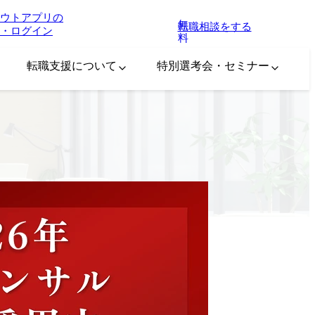
ウトアプリの
無
転職相談をする
・ログイン
料
転職支援について
特別選考会・セミナー