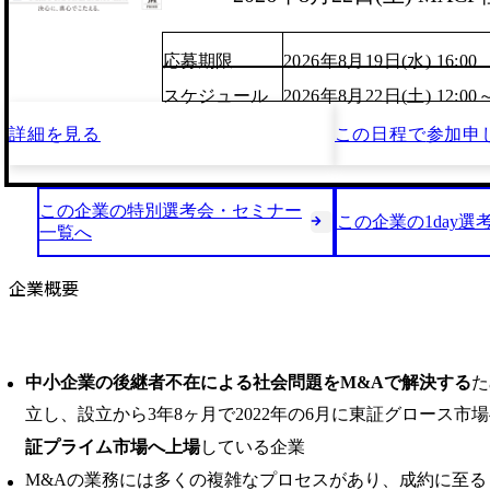
応募期限
2026年8月19日(水) 16:00
スケジュール
2026年8月22日(土) 12:00
詳細を見る
この日程で
参加申
この企業の特別選考会・セミナー
この企業の1day選
一覧へ
企業概要
中小企業の後継者不在による社会問題をM&Aで解決する
た
立し、設立から3年8ヶ月で2022年の6月に東証グロース市場へ
証プライム市場へ上場
している企業
M&Aの業務には多くの複雑なプロセスがあり、成約に至る