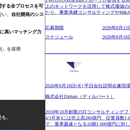
TWOSTONE&Sonsグループが提供する
ビューページ (https://www.xspear.co.jp
2日制 2025年度の年間休日は125日（
関する全プロセスを可
上のネットワークを活用して株式価値の
り──コンサル業界の風雲児に聞く。“これから”
年間24日（4月1日入社の場合）で、入
たり、事業承継コンサルティングやM&
usinessinsider.jp/article/20250205-sim
行い、
自社開発のシス
数は、翌年度に繰り越すことができます
どが含まれており、幅広いニーズに対応
得 (https://www.agara.co.jp/article/
は異なりますが、3～7日の連続休暇を取
用し、M&A以外の選択肢も尊重する姿
港区の行政手続き100%デジタル化を支援 (https://ww
応募期限
2026年8月13日
で定める勤続年数ごとに、連続5日のリ
ームの構築や事業承継支援も行う TWOST
に高いマッチング力
【未経験者】 ・年収UPでのオファー 
子の看護、介護などの制度】 育児休暇： 
ディングカンパニーであり、領域にこだ
スケジュール
2026年8月18日
ューションを裁量をもって経験できる ・
子を育てるすべての従業員※期間：通算3
長とキャリアの挑戦が可能 M&Aセンタ
サルファーム経験者】 ・専門領域に軸
での子を育てるすべての従業員 1日2時
験豊富なアドバイザーと共に働くことで
制」を採用
きる環境 ・タイトルアップでのオファー
繰り下げが可能 子の看護休暇： 子1人
知識を獲得し、キャリアを発展させる機会
実力主義でプロモーションできる（ダブ
することも可能 家族看護休暇： 5日まで取得でき、1時間単位で取得することも可
る人は課長職となり、平均3000万～40
ｍｔｇでこまめに社員のキャリアについ
能 【独身寮、住宅手当制度など】 独身
ンティブ＋チームインセンティブ 課長
ャリアを反映できるｐｊにアサインして
の2つの寮があり、以下の入居基準を満た
ェアおよび丁寧なOJTを欠かさずにチームと
ジーに強い部隊がいるため、エンジニア
満33歳までの独身者 ・自宅から勤務地
日(火) 19:30～ 所要時間 : 約1時間 202
提供できる ・デリバリー中心の案件も
宅手当： 本社の近くには独身寮や社宅
経験歓迎！／ M&A承継機構のビジョ
2026年8月18日(火) 平日会社説明会兼現
裁量や得意領域に合わせた売り上げの立て方
当を支給します。 また、独身寮は男性
お伝えするオンライン説明会を開催いた
名超、売上今期18億円⇒来期30億円（い
女性には住宅手当を支給します。 住宅
株式会社Dirbato（ディルバート）
どんな仕事か知りたい 転職を考えたばか
ームである また、成長中ファームのた
規程で定める金額を会社が支払います。 
イメージを具体的に知りたい M&A業
い(ボストン・コンサルティング・グループ出身者等 (h
費用は、会社が負担します。 2026年8月18日(火)
の方はもちろん、情報収集をしたい方で
r/taketo_kajita/)） 多様なメン
2018年10月創業のITコンサルティングフ
6:00 応募をご検討されている方を対象
当日は、質疑応答のお時間もご用意して
く、新たなチャレンジが可能 100名規
4/3月末)には売上高280億円、従業員数
・【富山】半導体製造装置の生産エンジ
ことを楽しみにしております。 説明会
グファームや総合系コンサルティングフ
で、業界最速となる10期1,000億円に
候補・リーダークラス ・【砺波】半導
オンライン(Google meets)