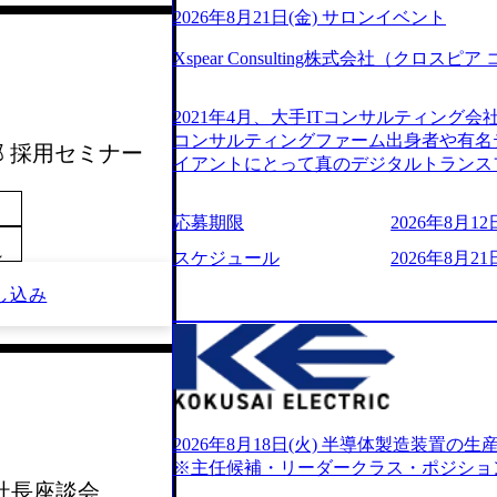
2026年8月21日(金) サロンイベント
Xspear Consulting株式会社（クロ
2021年4月、大手ITコンサルティング
コンサルティングファーム出身者や有名
業部 採用セミナー
イアントにとって真のデジタルトランス
想いの下で立ち上げた新鋭ファーム テ
力を持つDX時代において、20年以上にわた
応募期限
2026年8月12日
ロジーを提供してきたシンプレクスのノ
～
界のクライアントの企業価値の最大化を
スケジュール
2026年8月21日
人材育成、業務改善、実行支援などのコ
し込み
供するのが特徴（いわゆる総合コンサルテ
リアにSpir（槍）を指して切り開く””si
ス）していく”という位置づけ 一昔前
現在金融の売上割合は全体の3割。現在は
通信、エンタメ、教育、保健など幅広く
あるが、社員の興味のある分野やスキル
サイン。 そのため、専門性を身に着け
2026年8月18日(火) 半導体製造装置
キャリア形成が柔軟に可能な環境である。 https://stor
※主任候補・リーダークラス・ポジショ
oduction.appspot.com/public/images/20240
CP社長座談会