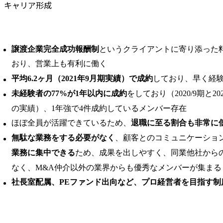
キャリア形成
譲渡企業完全成功報酬制
というクライアントに寄り添った
おり、営業上も有利に働く
平均6.2ヶ月（2021年9月期実績）で成約
しており、早く経
未経験者の77%が1年以内に成約
をしており（2020/9期と2
の実績）、1年強で4件成約しているメンバー存在
ほぼ全員が活躍できているため、
退職に至る割合も非常に
無駄な業務をする必要がなく
、顧客とのコミュニケーショ
業務に集中できる
ため、成果を出しやすく、同業他社から
なく、M&A仲介以外の業界からも優秀なメンバーが集まる
社長室配属、PEファンド出向など、プロ経営者を目指す制