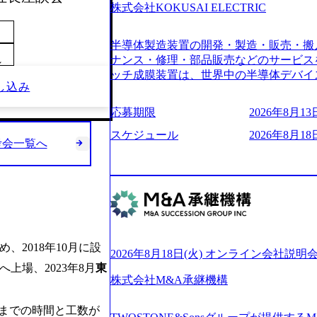
6007_1200x554.webp https://storage.googleap
株式会社KOKUSAI ELECTRIC
blic/images/20250502152751_46c65543-87ef
s://storage.googleapis.com/our-vision-produ
半導体製造装置の開発・製造・販売・搬
04_ba6aaa1a-9ffc-4f2a-9b40-06fff8ee19af_96
r-vision-production.appspot.com/public/im
ナンス・修理・部品販売などのサービス
～
e-97182898115f_960x510.webp 
ッチ成膜装置は、世界中の半導体デバイ
し込み
サルティング会社で、NRI、NTTDATAと同じく世
プクラスのシェアを有している 技術と
業にも選出されている。ITコンサルテ
決に貢献することを目指している Mission
応募期限
2026年8月13日
行う「一気通貫体制」が特長 ビジネス
未来につなぐベストパートナー Value:
Xspearと、最先端テクノロジーに深
AIの加速等により半導体需要は世界中
スケジュール
2026年8月18日
考会一覧へ
社との協力体制を築いている Xspear
装置の需要も伸長中 https://storage.googleapis.c
あり、システム開発を担当することはない https://stor
blic/images/20260224131045_0fee4978-bb2
oduction.appspot.com/public/images/202409
ttps://storage.googleapis.com/our-vision-pro
16a2_1153x543.webp メンバー情報 (https:/
1052_2abe7cb8-329e-4a45-a8f5-73d9728b2cd7
com/our-vision-production.appspot.com/pub
山 昇吾氏: ベイカレントにてIT戦略
66-aea4-924f21977d35_1200x460.webp https:/
業戦略、成長戦略、PMI推進、業務改革
n.appspot.com/public/images/202602241311
氏：新卒でベイカレントに入社し最年少ディレ
1200x386.webp グローバル人財
め、2018年10月に設
威人氏：BCG出身。金融業界における
2026年8月18日(火) オンライン会社説明
のポイントを掴み実践に強くなるための
強みを持ち、メディア・エンタメ業界にお
上場、2023年8月
東
イザーによる自身のキャリア構築をめざ
立案を得意とする。 - 藏満 一馬氏：
株式会社M&A承継機構
現場を含む全部門でフレックスタイム制
戦略策定、新規事業立案、組織変革、規
労働時間の範囲内で、出社・退社の時刻
る。 - 天野 善仁氏：19卒PwC出身。X
までの時間と工数が
バランスを図りながら効率的に働くことが