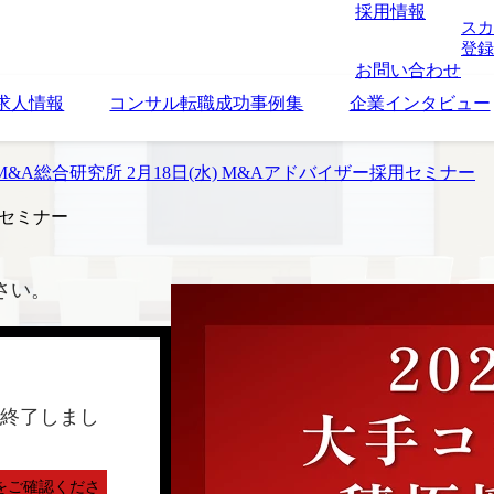
採用情報
スカ
登録
お問い合わせ
求人情報
コンサル転職成功事例集
企業インタビュー
&A総合研究所 2月18日(水) M&Aアドバイザー採用セミナー
用セミナー
さい。
終了しまし
をご確認くださ