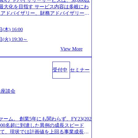
M&Aアドバイザリーサービスは、30,000以
/career/interviews/) 戦略だけのコンサルは終わ
GW8日、夏季9日、年末年始9日） 有給休暇は
最大化を目指す サービス内容は多岐にわ
のコンサルの在り方 (https://www.b
社日に付与されます。 年次有給休暇の残日
Aアドバイザリー、財務アドバイザリーな
plex-xspear/) Xspear Consultingがえるぼし認定を取
。 慶弔休暇は、事由により取得可能日数
 譲渡企業に対しては完全成功報酬制を採
382811) シンプレクスとXspear Consultingが、東京都
得できます。 リフレッシュ休暇は、規程
勢を持ち、将来の株価成長を取り込むスキ
w.afpbb.com/articles/-/3520247)
(木) 16:00
フレッシュ休暇を取得できます。 【育児や
ONE&SonsグループはM&A業界のリー
・ワンプールで様々なインダストリーやソリ
対象：小学校1年修了時の3月31日までの
わらず幅広い案件に携わりながら自己成
(火) 19:30～
上流工程、先端技術を学べる環境 【コン
年間 短時間勤務： 対象：小学校卒業ま
ー出身者3名がメインメンバーであり、経
足を置きながら、他領域にもチャレンジで
View More
間15分まで、始業・終業時刻の繰り上げ・
、M&Aや財務アドバイザリーなどの専門
 ・現職ファームより高いオファー年収 ・
につき5日まで取得でき、1時間単位で取得
が提供される 主担当成約で10件以上あ
ルスキップもあり） ・週に1度のアサイン
00万の年収となる 内訳としては個人インセ
て検討してもらえる。結果、なりたいキ
受付中
セミナー
寮：富山事業所の近くに、白風寮と青風寮
は部下を育成活躍させるためのナレッジシ
もらえる ・シンプレクスというテクノロ
す方が入居可能です。 ＜入居基準＞ ・
して動く組織風土がある 2026年8月18
の視点からも協業しクライアントへ価値
までの通勤総時間が2時間を超えること 住
6年8月13日(木) 16:00 ＼応募意思不問・業界未
あればセールス中心の案件もあり、個々の
等が無いため、条件を満たす方には住宅手
ンや業務内容、実際の働き方について詳しく
場座談会
を選べる ここ1年で社員数60名⇒100
のみの入居となるため、入居基準を満たす
します。 M&A業界に興味があり、まずは
ずれも約170％アップ）と急成長中のファ
手当は、一般賃貸物件を従業員が契約し、
りで、幅広く業界の情報を集めたい 働く
め優秀な上司の近くで働けるチャンスも多
その他： 採用時や転勤等による引っ越し
界にご興味がある方、転職を少しでもお考え
ttps://www.xspear.co.jp/membe
 19:00～20:00 2026年8月13日(木) 1
も歓迎です。お気軽にご参加ください。
バー、多様なプロジェクトによる自己成長機会が多
ァーム。 創業5年にも関わらず、FY23(202
に、会社説明会を実施予定です。 ● 求人名
おります。 是非、説明会にてお話できる
模にも関わらず、外資系戦略コンサルティン
1,000名超に到達した異例の成長スピード
ニア(製造・生産工程の管理業務) ※主任
後にアンケート回答をお願いいたします。
ァームをはじめ、メーカー、ITベンチャ
対して、現状では計画値を上回る事業成⻑を
体製造装置の生産エンジニア(製造・生産工