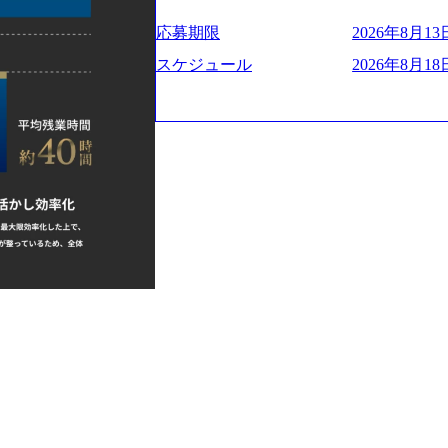
ー、外資系金融機関など多彩な出自で構
遂げている。 現在コンサルティングファ
程の管理業務) ※主任候補・リーダークラス オン
ロジェクトワークが可能 総合コンサル
ンクインしている。 主力事業はITコン
しは不要です。ご質問頂く際のみ、顔出
応募期限
2026年8月13日
ライアントに対して様々なプロジェクト
に、IT戦略策定等の上流工程から実装
いテーマのチャレンジ機会を提供してい
他方、インキュベーション事業を手掛け
スケジュール
2026年8月18日
職率10％以下、未経験3年未満の離職率
規事業開発も手掛けつつ、複数社への出
と同水準以上の報酬制度であり、ファー
考) https://www.dirbato.co.jp/service/incubatio
基本 強く「個人」の成⾧を重視するカ
bation.html) 大手総合系コンサルテ
Readyになれば上がれる環境となって
ョイン。 https://storage.googleapis.com/our-vision-production.appspot.com/public/images/2
グファームの立ち上げフェーズに関わる
0240925205344_42693807-c7d5-418f-96
経験者の場合は、自らチームを立ち上げ
プ、SMBCグループ、NTT、良品計画
リバリー活動ができる(スタートアップ
顧客 直近では大阪万博のプロジェクトを
ど) シンプレクスの顧客基盤、エンジ
システム、ToC向けアプリ、セキュリテ
立ち上げが経験できる 2026年8月21日(金) 19:
ンサルティングしている。 <u>ワンプー
(水) 16:00 ※参加状況によっては抽
ず様々な案件にチャレンジ可能 専属の営
たび、ファーム経験者の方を対象にした
かれることなくデリバリーに注力可能</
ント」を開催いたします。 カジュアル
意にそぐわないプロジェクトにアサイン
ので、ぜひご参加ください。 当日はXspear
ロジェクトに異動することが可能。その結果
の他現場社員が複数名参加する予定です！ 
は2～30%程度) 残業時間は<u>平均30
な場所については参加者の方へ個別でご
業代をつけさせないといったことはしない
マネージャー以上の職務を担当している
齢者/障碍者などさまざまなバックグラ
いる SDGsの推進にも積極的で、プロ
多くのクラブが立ち上がっており、さま