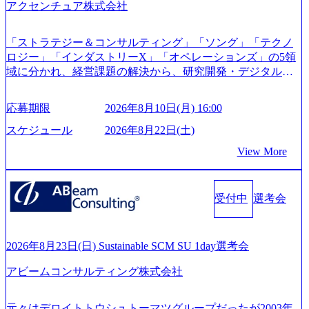
ジーズ、モチベーション管理システム「NALYSYS」リリー
アクセンチュア株式会社
ス (https://prtimes.jp/main/html/rd/p/000000622.000010591.html) Y
ouTube（【公式】レバレジーズCh） (https://www.youtube.co
「ストラテジー＆コンサルティング」「ソング」「テクノ
m/@leveragesCh) レバレジーズで活躍するメンバー紹介！〜
ロジー」「インダストリーX」「オペレーションズ」の5領
管理職種編 〜 (https://www.youtube.com/watch?v=RETwZKac2
域に分かれ、経営課題の解決から、研究開発・デジタル・
UI) レバレジーズで活躍するメンバー紹介！〜 営業職種編
マーケティング・ITシステムの導入など、コンサルティン
〜 (https://www.youtube.com/watch?v=XJ7Eam0onXA) 創業以
グ領域からその実行的側面であるITサービスの提供まで一
来黒字を維持し、急成長中でありながら安定した事業を展
応募期限
2026年8月10日(月) 16:00
貫して支援する総合系・IT系ファームである あらゆる産業
開し、高い安定性を持つ企業へと成長している 10年後に1兆
において非常に良質な顧客基盤を築いており、Fortune Globa
スケジュール
2026年8月22日(土)
円を目指す日本にもなかなかないメガベンチャー。創業か
l 500社の80％以上の企業をクライアントとして抱えている
ら黒字経営。年間130%成長 https://storage.googleapis.com/our-
View More
手掛けたプロジェクトは「ファーストリテイリングにおけ
vision-production.appspot.com/public/images/20251030164405_5c
るグローバル化」「資生堂グループのDX化支援」「ヴィヴ
527843-d227-4df8-b86c-5587f843fdf6_1200x471.webp https://stor
age.googleapis.com/our-vision-production.appspot.com/public/imag
ィアン・ウエストウッドの製品開発」など多岐にわたる コ
es/20251030164946_dc0888f6-0539-4887-84d7-34c8d8544226_1
受付中
選考会
ンサルティング活動のみならず、2021年にはKDDIと合弁会
200x666.webp 年間100億円規模の投資の元、10以上もの新規
社「ARISE analytics」を設立し、人工知能とデータアナリテ
事業を立ち上げているため様々な業界を経験することが可
ィクス技術で新たなイノベーションを創出する活動や、デ
能 社内転職が活発であり、多様なスキルを1社で身に着ける
ジタル人材育成の支援も盛んに行う 採用資料 (https://www.ac
2026年8月23日(日) Sustainable SCM SU 1day選考会
ことが可能 事業開発・運用を内包かする「オールインハウ
centure.com/content/dam/accenture/final/accenture-com/document-
ス」型の組織体。社内スカウトや社内公募制度を用いて主
アビームコンサルティング株式会社
2/Accenture-Recruiting-Brochure.pdf#zoom=50) 女性の活躍につ
体的かつ柔軟なキャリア形成が可能。 https://storage.googleap
いて (https://www.accenture.com/content/dam/accenture/final/caree
is.com/our-vision-production.appspot.com/public/images/20251030
rs/corporate/document/women-brochure.pdf#zoom=50) 社員発信
元々はデロイトトウシュトーマツグループだったが2003年