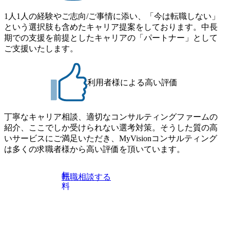
ム : 8月29日(土)10:00～13:30 @ベイン東京オフィス(六本木)
SCM構想・PLM/MES改革)【SSC SU】 ・コンサルタント(物
・プログラム期間中はコンサルタントとの食事会、プロジ
1人1人の経験やご志向/ご事情に添い、「今は転職しない」
流改革/需給プロセス改革)【SSC SU】 ・SCM/ECMデータ・
ェクトのご紹介、ケースワークショップなどを実施します
という選択肢も含めたキャリア提案をしております。中長
プロセス分析・AI活用_Sustainable SCM Strategy Unit(Strategy
・10月17日(土)開催の選考会にて採用面接を実施する予定で
期での支援を前提としたキャリアの「パートナー」として
Consultant職)≪東京・大阪≫ ・コンサルタント(SCS SUオー
す ※ご都合が合わない方は別途調整いたします 初回プロ
ご支援いたします。
プンポジション)【SCS SU】 ※当日は全体での会社説明な
グラム : ベイン東京オフィス(六本木) ※イベントによりオン
どはなく、個別選考のみの実施を予定しています ※1名あた
ラインまたはオフラインの実施 ※東京オフィスのみのご応
りの拘束時間は1時間～最大2時間半程度を想定しています
募となります。他オフィス希望を含めたご応募はお受けい
※1次面接と最終面接の間をなるべく空けないよう調整して
利用者様による高い評価
たしかねますのでご了承ください ● フルタイムでの職務経
おりますが、調整が叶わないケースもございます オンライ
歴を2年以上お持ちの方で、東京オフィスのコンサルタント
ン 書類選考通過者
ポジションに応募意思がある方 ● 英語・日本語ともにビジ
丁寧なキャリア相談、適切なコンサルティングファームの
ネスレベルの方 ※日本語が母国語でない方は日本語能力
紹介、ここでしか受けられない選考対策。そうした質の高
試験N1またはそれ相当の上級レベルの日本語力(会話・読解
いサービスにご満足いただき、MyVisionコンサルティング
力)
は多くの求職者様から高い評価を頂いています。
無
転職相談する
料