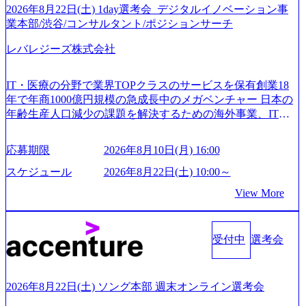
2026年8月22日(土) 1day選考会_デジタルイノベーション事
業本部/渋谷/コンサルタント/ポジションサーチ
レバレジーズ株式会社
IT・医療の分野で業界TOPクラスのサービスを保有創業18
年で年商1000億円規模の急成長中のメガベンチャー 日本の
年齢生産人口減少の課題を解決するための海外事業、IT事
業、医療・介護事業、若手キャリア、新規事業といった40
以上の事業を展開する オールインハウスの組織体制をとっ
応募期限
2026年8月10日(月) 16:00
ており社内で新しい事業開発などの人員調達できる 独立資
本経営をとっており、事業創造の自由度が高い https://storag
スケジュール
2026年8月22日(土) 10:00～
e.googleapis.com/our-vision-production.appspot.com/public/image
View More
s/20240925162633_7242d0de-3e54-4f03-b076-00318d5c0dff_120
0x644.webp レバレジーズ株式会社 会社説明資料 (https://spea
kerdeck.com/leverages/leverages-hui-she-shao-jie-zi-liao-zhong-tu-
cai-yong-xiang-ke) 「働く人」「事業・サービス」「カルチャ
受付中
選考会
ー」など、レバレジーズのリアルを取り上げています！ (htt
ps://melev.leverages.jp/) レバレジーズグローバル、大分県より
「外国人留学生等受入環境整備事業委託業務」を受託 (http
2026年8月22日(土) ソング本部 週末オンライン選考会
s://prtimes.jp/main/html/rd/p/000000612.000010591.html) レバレ