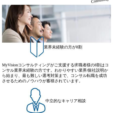
Consulting
案がサービスに直接反映されやすく、高い貢献度を実感で
(土) の対面Kick-offイベントを皮切りに1か月程度のプログラ
といえばSAPをはじめとしたシステム、とイメージされる
きます。 ● 勤務地 東京都渋谷区渋谷3丁目6-7 渋谷金王タワ
ム ※初回プログラム : 8月29日(土)10:00～13:30 2026年8月12
こともあるが実態としては経営戦略策定や新規事業立案な
ー 事業所内禁煙(入居する施設に喫煙専用室あり) ・就業規
日(水) 16:00 Bain & Company Tokyoでは、「Tokyo Be Bold Pr
どのトップラインを上げるための戦略案件も多く存在 特に
則により就業時間内の喫煙を全面的に禁止 ・禁煙サポート
ogram (女性候補者向け選考支援プログラム)」を実施いたし
スポーツ&エンターテイメント領域ではBig4に先んじて注力
制度あり オンライン ● 必須要件 以下いずれかのご経験をお
ます。クライアントに斬新なソリューションを提供し、複
し、業界内で大きな存在感を誇る 社員の多様化する生活ス
持ちの方 ・システム・ソフトウェア開発経験3年以上 ・要
雑な経営課題を解決するために、チームのダイバーシティ
タイルやライフイベントに対応した働きやすい職場環境を
件定義～基本設計など上流経験2年以上 ・PMO経験2年以上
は欠かせません。是非、ユニークな視点と高い志を持つ女
実現するため、さまざまなサポート制度を導入している 多
● 歓迎要件 ・要件定義から詳細設計までのいずれかの上流
性の皆様に多数ご参画頂きたいと考え、プログラムを開催
文化理解や女性の活躍推進などの取り組み、また、フレッ
工程の経験 ・サブリーダー以上のマネジメント経験 ・お客
致します。 「未経験では難しいのではないか」、「実際女
業界未経験の方が8割
クス制度やフリーロケーション制度、フルリモート制度な
様との折衝経験、交渉経験 ・組織課題に対して主体的に業
性はどのように活躍をしているのか」、「ケース面接の経
どの多様な働き方をサポートする制度が整備されている 202
務改善に取り組まれたご経験 ・アジャイル/スクラムへの興
験がなく対策の仕方が知りたい」などのお声をたくさんい
6年8月23日(日) 9:00～18:00終了 2026年8月12日(水) 16:00 202
味関心 ● 求める人物像 ・リーダーシップが取れる方/一人称
ただいているため、今回のプログラムでは現役の面接官と
6年8月23日(日)にSustainable SCM SU 1day選考会を開催いた
MyVisionコンサルティングがご支援する求職者様の8割はコ
で主体的に動ける方 ・年齢にこだわらず、アドバイスを素
食事などのカジュアルな交流、実際のプロジェクトのケー
します。 当SUは「GlobalでのSCM構築」や「物流・調達コ
ンサル業界未経験の方です。わかりやすい業界/個社説明か
直に受け取れる方 ・推進力のある方
ススタディ、1対1の模擬面接等、複数のセッションを約1か
ストの構造改革」といった伝統的なテーマに留まらずクラ
ら始まり、最も難しい選考対策まで、コンサル転職を成功
月の期間に渡り行い、選考にご参加いただきます。コンサ
イアントがこれから取組むべき「グリーントランスフォー
させるためのノウハウが蓄積されています。
ルタント未経験の方でも、戦略コンサルタントの具体的な
メーション」、「サーキュラーエコノミー(循環経済)」とい
仕事内容からお話をさせていただきますので、戦略コンサ
った社会課題やテーマに対して、グローバル知見と最新の
ルティングにご興味をお持ちの方は、この機会にぜひご応
事例などを基に企業の構造改革と社会価値の創造の取り組
募ください。 ● 応募後のフロー ・書類選考後、対象者の方
みを行うプロフェッショナルチームです。 今回1day選考対
中立的なキャリア相談
にはWebテストを8月20日までに受験いただきます ・8月21
象となるポジションは下記となります。 ・コンサルタント
日までにプログラム参加者をご案内します ・初回プログラ
(調達改革・設備O&M)【SCS SU】 ・コンサルタント(ECM/