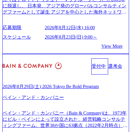
165942_70f09968-1b27-43e6-b849-1cd107c4f488_1200x698.web
のキャリアブログ (https://www.accenture.com/jp-ja/blogs/japan-
に脱退し、 日本発、アジア発のグローバルコンサルティン
p ## 働き方／WLB／待遇 内装8億円超のかっこいいオフィ
careers-blog) 江川社長が語る「105点経営」 (https://business.ni
グファームとして誕生 アジアを中心とした海外ネットワー
スがあり、 働き甲斐のあるランキング、新卒注目ランキン
kkei.com/atcl/gen/19/00604/021600008/) 規模拡大で成功する理
クを通じ、各国や地域に即したグローバル・サービスを提
グ受賞歴多数 あえての未上場であり株主からの圧力がない
由【コンサル業界俯瞰マップ】 (https://diamond.jp/articles/-/34
供している日系最大級の総合コンサルティングファーム
ため事業創造の自由度が高く、赤字事業でも投資して長期
6218) 大手広告代理店出身者などマーケティングのトップ人
応募期限
2026年8月12日(水) 16:00
『Build Beyond As One ®.』をブランドメッセージに掲げ、
的な成長を若手に任せられる環境 対面でのコミュニケーシ
材が集結するワケ (https://markezine.jp/article/detail/45446) エン
企業や組織の変革を通じて社会や産業の課題を解決し、未
ョンメリットを重視するため出社勤務。1日の労働時間平均
スケジュール
2026年8月23日(日) 9:00～
ジニアからコンサルタントへ。会社に入って、何が変わっ
来のありたい姿を実現するとともに、クライアント変革の
9.2時間、有休消化率81%(2024年度の年間データ、エンジニ
た？ (https://www.businessinsider.jp/post-288838) プラダ：ラグ
View More
確実な実現と社会的価値及び経済的価値の追求にも貢献 NE
ア組織） 2026年8月22日(土) 10:00～最長16:00 2026年8月10
ジュアリー製品のパーソナライゼーション (https://www.acce
Cとの戦略的資本提携も実現して、現在はNECのグループ会
日(月) 16:00 ※応募者が定員を上回る場合は、厳正なる審査
nture.com/jp-ja/case-studies/song/prada-luxury-product-customizati
社であり、戦略、業務改革、IT、組織・人事、アウトソー
の上参加者を決定させていただきます。ご了承ください。
on) 大正製薬：ITカーブアウト支援 (https://www.accenture.co
受付中
選考会
シングなどの専門知識と、豊富な経験を持つ約6,000名を超
● 当日の流れ 受付 → 会社説明会 → 面接(会社説明会終了
m/jp-ja/case-studies/consulting/taisho-pharmaceutical)（ストラテ
えるプロフェッショナルを有する 金融、製造、流通、エネ
後、随時ご案内) ※全てリモートにて実施します。 ※参加
ジー & コンサルティング） ソフトバンク：初のオンライン
ルギー、情報通信、公共事業など幅広い分野をクライアン
される方に個別に当日の面接案内をお送りいたします。 ※
開催「SoftBank World 2020」でマーケ＆営業のDX実現 (http
トとしている SAP領域においては日本市場No.1を誇り、全
通常の選考フローと異なり、事前に適性検査をご受検いた
2026年8月29日(土) 2026 Tokyo Be Bold Program
s://www.accenture.com/jp-ja/case-studies/communications-media/so
世界で6,400件以上、日本国内で企業最多の5,399件のSAP認
だきます。 ● 詳細 デジタルイノベーション事業部でのポジ
ftbank)（通信） 経済産業省：事業者の申請手続きを電子化
ベイン・アンド・カンパニー
定コンサルタント資格を取得している また、日本国内企業
ションサーチになります。 ご経験やスキル、そして適性や
する「保安ネット」を構築。省庁DXの先進事例を実現 (http
として最多の3,200件のSAP S/4HANA®認定コンサルタント
志向性に合わせて、以下のいずれかの役割でご活躍いただ
s://www.accenture.com/jp-ja/case-studies/public-service/meti-indust
資格も保有、さまざまな業界・業種でのプロジェクト実績
きます。 ※本求人はレバテック株式会社の雇用となりま
ry-safety-network)（公共サービス） カルビー：SAP HANAの
ベイン・アンド・カンパニー（Bain & Company)は、1973年
と蓄積されたノウハウを基に独自の方法論やテンプレート
す。 ※案件によっては客先に出向いての作業も発生しま
導入で基幹システムを刷新 (https://www.accenture.com/jp-ja/ca
にビル・ベインによって設立された、経営戦略コンサルテ
を開発し、それらを活用してお客様に最適なSAPコンサル
す。 ＜ITコンサルタント＞ Webアプリケーション、SaaS系
se-studies/consumer-goods-services/calbee)（消費財・サービ
ィングファーム。世界38か国に63拠点（2022年2月時点）、
ティングサービスを提供する https://storage.googleapis.com/our
の領域において、大手・ベンチャー・スタートアップ企業
ス） 世界49カ国に約73万人以上（2024年5月時点）の社員を
東京オフィスは1982年に開設。 「コンサルタントがクライ