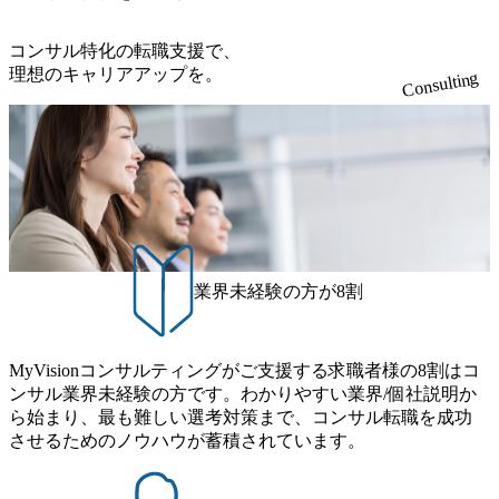
だければと存じます。
自己成長機会が多く、新たなチャレンジが可能 100名規模に
られず様々な案件にチャレンジ可能 専属の営業部隊がお
も関わらず、外資系戦略コンサルティングファームや総合
り、<u>営業活動に工数を割かれることなくデリバリーに注
コンサル特化の転職支援で、
系コンサルティングファームをはじめ、メーカー、ITベン
力可能</u> 従業員満足度を非常に重視しており、意にそぐ
理想のキャリアアップを。
Consulting
チャー、外資系金融機関など多彩な出自で構成されてお
わないプロジェクトにアサインされてしまった場合、半強
り、常に刺激を受けながらプロジェクトワークが可能 総合
制的に別のプロジェクトに異動することが可能。その結
コンサルティングファームの名の通り、全方位のクライア
果、<u>退職率も10%程度</u>(他社平均は2～30%程度) 残業
ントに対して様々なプロジェクトが存在しており、手を上
時間は<u>平均30時間程度。</u>バリューが出ていないから
げれば常に新しいテーマのチャレンジ機会を提供している
残業代をつけさせないといったことはしない DE&Iにおいて
（ワンプール制） そのため、全体の離職率10％以下、未経
は女性活用や外国人/高齢者/障碍者などさまざまなバックグ
験3年未満の離職率は0％と驚異の定着率を誇る 大手ファー
ラウンドを持つメンバーの働く環境を整えている SDGsの推
ムと同水準以上の報酬制度であり、ファーム経験者の場合
進にも積極的で、プロボノ支援等を行っている 部活動も活
は、転職時報酬アップが基本 強く「個人」の成⾧を重視す
発で、多くのクラブが立ち上がっており、さまざまな役
業界未経験の方が8割
るカルチャーであり、昇進に枠もなく、今ならReadyになれ
職・所属・組織を超えて社員間のネットワーク形成・交流
ば上がれる環境となっている 安定した経営環境の下、コン
の場となっている <u>教育・研修プログラムが非常に充実</
サルティングファームの立ち上げフェーズに関わることが
u>しており、自己成長の機会も多い DirTuneという社内限定
MyVisionコンサルティングがご支援する求職者様の8割はコ
できる 豊富な経験を持つコンサル経験者の場合は、自らチ
番組があり、新卒紹介、会社の七不思議紹介等、規模が大
ンサル業界未経験の方です。わかりやすい業界/個社説明か
ームを立ち上げることが可能 裁量をもった営業活動、デリ
きくなっていく中で社員同士のつながりを広げる取り組み
ら始まり、最も難しい選考対策まで、コンサル転職を成功
バリー活動ができる(スタートアップとの協業、新規ソリュ
もしている 今後の成長戦略として海外展開を見据えてい
させるためのノウハウが蓄積されています。
ーションの開発 など) シンプレクスの顧客基盤、エンジニ
る。足元のグローバル案件割合は10%程度だが、英語が得
アケイパビリティを活かた確度の高い事業立ち上げが経験
意でグローバル案件に興味がある方はアサインされるチャ
できる 2026年8月21日(金) 19:30〜21:30 (19:20開場) 2026年8
ンスも大きい。 代表インタビュー https://note.com/dirbato/n/n0