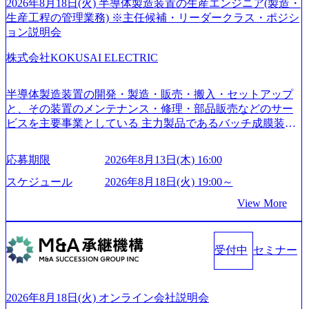
ていく”という位置づけ 一昔前は金融が強い企業として認知
2026年8月18日(火) 半導体製造装置の生産エンジニア(製造・
されていたが、現在金融の売上割合は全体の3割。現在はTo
生産工程の管理業務) ※主任候補・リーダークラス・ポジシ
C事業を始め、パブリック、製造業、通信、エンタメ、教
ョン説明会
育、保健など幅広く強みのあるファーム。 ワンプール制で
株式会社KOKUSAI ELECTRIC
はあるが、社員の興味のある分野やスキルを活用したいな
どの希望は考慮してのアサイン。 そのため、専門性を身に
着けたい方でも幅広に経験を積みたい方でも、キャリア形
半導体製造装置の開発・製造・販売・搬入・セットアップ
成が柔軟に可能な環境である。 https://storage.googleapis.com/
と、その装置のメンテナンス・修理・部品販売などのサー
our-vision-production.appspot.com/public/images/20240925204135
ビスを主要事業としている 主力製品であるバッチ成膜装置
_93b1bff3-f71c-4bc9-8bd9-72a8a4826007_1200x554.webp https://
は、世界中の半導体デバイスメーカーから高く評価され、
storage.googleapis.com/our-vision-production.appspot.com/public/i
世界トップクラスのシェアを有している 技術と対話を通じ
mages/20250502152751_46c65543-87ef-4e86-a85a-8649e1c532f9
応募期限
2026年8月13日(木) 16:00
て未来を創造し、社会課題の解決に貢献することを目指し
_956x512.webp https://storage.googleapis.com/our-vision-producti
on.appspot.com/public/images/20250502152804_ba6aaa1a-9ffc-4f
ている Mission:私たちの技術/私たちの対話 Vision:夢を未来
スケジュール
2026年8月18日(火) 19:00～
2a-9b40-06fff8ee19af_961x517.webp https://storage.googleapis.co
につなぐベストパートナー Value:私たちの技術/私たちの対
View More
m/our-vision-production.appspot.com/public/images/202505021528
話 IoT社会の浸透、AIの加速等により半導体需要は世界中で
31_721b100c-62c9-4258-aa0e-97182898115f_960x510.webp シ
急伸長しており、それに伴い半導体製造装置の需要も伸長
ンプレクス社は、FinTech領域に強みを持つITコンサルティ
中 https://storage.googleapis.com/our-vision-production.appspot.co
ング会社で、NRI、NTTDATAと同じく世界のFinTech Ranki
受付中
セミナー
m/public/images/20260224131045_0fee4978-bb25-43a7-a367-542
ngsTop 100企業にも選出されている。ITコンサルティング、
6b95cd599_1200x543.webp https://storage.googleapis.com/our-visi
開発、運用保守と言った全工程を行う「一気通貫体制」が
on-production.appspot.com/public/images/20260224131052_2abe7
特長 ビジネスへの深い理解を持つコンサルタントが集うXs
cb8-329e-4a45-a8f5-73d9728b2cd7_1200x486.webp https://storag
2026年8月18日(火) オンライン会社説明会
e.googleapis.com/our-vision-production.appspot.com/public/image
pearと、最先端テクノロジーに深い知見を持つシンプレクス