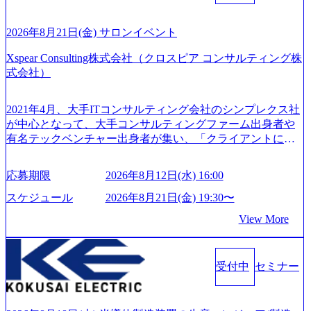
2026年8月21日(金) サロンイベント
Xspear Consulting株式会社（クロスピア コンサルティング株
式会社）
2021年4月、大手ITコンサルティング会社のシンプレクス社
が中心となって、大手コンサルティングファーム出身者や
有名テックベンチャー出身者が集い、「クライアントにと
って真のデジタルトランスフォーメーションを創造した
い」という想いの下で立ち上げた新鋭ファーム テクノロジ
応募期限
2026年8月12日(水) 16:00
ーがビジネスの成功に大きな影響力を持つDX時代におい
て、20年以上にわたってFintech業界を中心に最先端テクノ
スケジュール
2026年8月21日(金) 19:30〜
ロジーを提供してきたシンプレクスのノウハウを活かしつ
View More
つ、あらゆる業種・業界のクライアントの企業価値の最大
化を支援するために、戦略策定、組織改革、人材育成、業
務改善、実行支援などのコンサルティングサービスを一気
受付中
セミナー
通貫で提供するのが特徴（いわゆる総合コンサルティング
ファーム） 社名の由来は”DXエリアにSpir（槍）を指して
切り開く””simplexないでは金融以外の領域にX（クロス）し