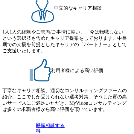
月12日(水) 16:00 ※参加状況によっては抽選とさせていただ
a040c36b128 Forbes JAPAN BrandVoice Studio 「使命はテクノ
中立的なキャリア相談
く可能性がございます。 このたび、ファーム経験者の方を
ロジーで企業の可能性を引き出すこと。日本に求められるI
対象にした懇親会形式の採用イベント「サロンイベント」
Tコンサルタントという伴走者」 https://forbesjapan.com/article
を開催いたします。 カジュアルな場で現場社員と直接交流
s/detail/67452 Forbes JAPAN BrandVoice Studio 「コンサル業
できる機会ですので、ぜひご参加ください。 当日はXspear
界におけるIT人材価値再興。Dirbatoの最前線パートナーが
1人1人の経験やご志向/ご事情に添い、「今は転職しない」
Consulting代表取締役の早田とMDやその他現場社員が複数
切り開くテクノロジーの変革」 https://forbesjapan.com/articles/
という選択肢も含めたキャリア提案をしております。中長
preview/68657?preview=TAI1oir8Coe5Df3zuZhtd24YfH72/Zzdm
名参加する予定です！ ●費用 : 無料 虎ノ門ヒルズ付近 ※詳
期での支援を前提としたキャリアの「パートナー」として
BTIEMOnWUWREjOFLO1IL1KPEi4dgCbb Forbes JAPAN Bra
細な場所については参加者の方へ個別でご連絡いたしま
ご支援いたします。
ndVoice Studio 「求めるのは、競争と連帯 。IT特化の急成長
す。 コンサルファームにてマネージャー以上の職務を担当
ファーム・Dirbatoの社員支援」 https://forbesjapan.com/articles/
している方
detail/69848 MyViision企業インタビュー① https://my-vision.co.
利用者様による高い評価
jp/consulting-firm/dirbato/interview01 MyViision企業インタビュ
ー② https://my-vision.co.jp/consulting-firm/dirbato/interview02 20
26年8月18日(火) 19:00開始～最長20:00終了 2026年8月13日
(木) 16:00 当日はDirbatoの現役トップコンサルタントが業界
丁寧なキャリア相談、適切なコンサルティングファームの
動向を踏まえ、コンサルティング市場の最新トレンドをお
紹介、ここでしか受けられない選考対策。そうした質の高
伝えいたします。コンサルティング業界への転職を迷われ
いサービスにご満足いただき、MyVisionコンサルティング
ている方や情報収集を行いたい方のご参加も歓迎です。更
は多くの求職者様から高い評価を頂いています。
に、当日は現場コンサルタントとの座談会も開催します。
上位職のコンサルタントだけでなく、メンバークラスのコ
無
転職相談する
ンサルタントも登壇しますので、当社へ気になることや転
料
職後のご不安な事はその場でご質問いただけますので、ぜ