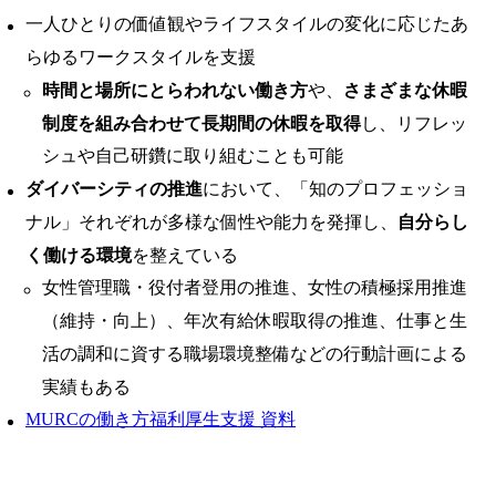
一人ひとりの価値観やライフスタイルの変化に応じたあ
らゆるワークスタイルを支援
時間と場所にとらわれない働き方
や、
さまざまな休暇
制度を組み合わせて長期間の休暇を取得
し、リフレッ
シュや自己研鑽に取り組むことも可能
ダイバーシティの推進
において、「知のプロフェッショ
ナル」それぞれが多様な個性や能力を発揮し、
自分らし
く働ける環境
を整えている
女性管理職・役付者登用の推進、女性の積極採用推進
（維持・向上）、年次有給休暇取得の推進、仕事と生
活の調和に資する職場環境整備などの行動計画による
実績もある
MURCの働き方福利厚生支援 資料