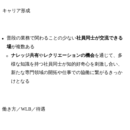
キャリア形成
普段の業務で関わることの少ない
社員同士が交流できる
場
が複数ある
ナレッジ共有
や
レクリエーションの機会
を通じて、多
様な知識を持つ社員同士が知的好奇心を刺激し合い、
新たな専門領域の開拓や仕事での協働に繋がるきっか
けとなる
働き方／WLB／待遇