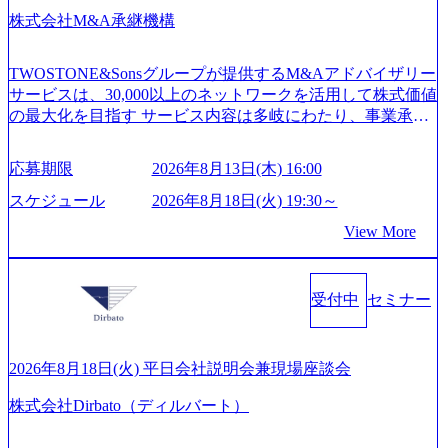
s/20260224131100_d8b3379f-6e64-4566-aea4-924f21977d35_120
社またはグループ会社との協力体制を築いている Xspear社
株式会社M&A承継機構
0x460.webp https://storage.googleapis.com/our-vision-production.a
はあくまでもコンサルティングファームであり、システム
ppspot.com/public/images/20260224131116_05d25aab-49d6-4429-
開発を担当することはない https://storage.googleapis.com/our-vi
810e-138e27965ee8_1200x386.webp グローバル人財育成を目
TWOSTONE&Sonsグループが提供するM&Aアドバイザリー
sion-production.appspot.com/public/images/20240925204111_caa9
的とした「語学研修」、効果的なプレゼンのポイントを掴
サービスは、30,000以上のネットワークを活用して株式価値
4e4b-6aae-45a6-a0ce-b98154c816a2_1153x543.webp メンバー情
み実践に強くなるための「プレゼン研修」、自社キャリア
の最大化を目指す サービス内容は多岐にわたり、事業承継
報 (https://www.xspear.co.jp/member/)一部抜粋 - 伊勢山 昇吾氏:
アドバイザーによる自身のキャリア構築をめざす「キャリ
コンサルティングやM&Aアドバイザリー、財務アドバイザ
ベイカレントにてIT戦略立案から実装支援を軸に、様々な
ア開発研修」などがある 生産現場を含む全部門でフレック
リーなどが含まれており、幅広いニーズに対応 譲渡企業に
業界で新規事業戦略、成長戦略、PMI推進、業務改革等の幅
スタイム制度を実施しており、月単位の決められた労働時
応募期限
2026年8月13日(木) 16:00
対しては完全成功報酬制を採用し、M&A以外の選択肢も尊
広いプロジェクトに従事 - 鈴木健仁氏：新卒でベイカレン
間の範囲内で、出社・退社の時刻を社員の自己裁量に委
重する姿勢を持ち、将来の株価成長を取り込むスキームの
トに入社し最年少ディレクターを経てXspearに参画 - 梶田
スケジュール
2026年8月18日(火) 19:30～
ね、ワークライフバランスを図りながら効率的に働くこと
構築や事業承継支援も行う TWOSTONE&SonsグループはM
威人氏：BCG出身。金融業界における戦略策定、DX戦略立
ができる 【休日】 土日祝休みの完全週休2日制 2025年度の
View More
&A業界のリーディングカンパニーであり、領域にこだわら
案、人事組織テーマに強みを持ち、メディア・エンタメ業
年間休日は125日（GW8日、夏季9日、年末年始9日） 有給
ず幅広い案件に携わりながら自己成長とキャリアの挑戦が
界においてはDX戦略立案、NFT等の新規事業立案を得意と
休暇は年間24日（4月1日入社の場合）で、入社日に付与さ
可能 M&Aセンター出身者3名がメインメンバーであり、経
する。 - 藏満 一馬氏：アクセンチュア出身。金融業界を中
れます。 年次有給休暇の残日数は、翌年度に繰り越すこと
受付中
セミナー
験豊富なアドバイザーと共に働くことで、M&Aや財務アド
心に、DX戦略策定、新規事業立案、組織変革、規制対応等
ができます。 慶弔休暇は、事由により取得可能日数は異な
バイザリーなどの専門知識を獲得し、キャリアを発展させ
の幅広いプロジェクトを主導する。 - 天野 善仁氏：19卒Pw
りますが、3～7日の連続休暇を取得できます。 リフレッシ
る機会が提供される 主担当成約で10件以上ある人は課長職
C出身。Xspear最年少シニアマネージャー 社員インタビュー
ュ休暇は、規程で定める勤続年数ごとに、連続5日のリフレ
となり、平均3000万～4000万の年収となる 内訳としては個
ページ (https://www.xspear.co.jp/career/interviews/) 戦略だけの
2026年8月18日(火) 平日会社説明会兼現場座談会
ッシュ休暇を取得できます。 【育児や子の看護、介護など
人インセンティブ＋チームインセンティブ 課長は部下を育
コンサルは終わり──コンサル業界の風雲児に聞く。“これ
の制度】 育児休暇： 対象：小学校1年修了時の3月31日まで
株式会社Dirbato（ディルバート）
成活躍させるためのナレッジシェアおよび丁寧なOJTを欠か
から”のコンサルの在り方 (https://www.businessinsider.jp/articl
の子を育てるすべての従業員※期間：通算3年間 短時間勤
さずにチームとして動く組織風土がある 2026年8月18日(火)
e/20250205-simplex-xspear/) Xspear Consultingがえるぼし認定
務： 対象：小学校卒業までの子を育てるすべての従業員 1