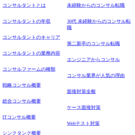
でのプロジェクトに参画し、自身のスキルアップを図りた
コンサルタントとは
未経験からのコンサル転職
い ・エンジニア経験を活かして要件定義や提案、企画とい
った上流工程にチャレンジしたい ・コンサルのみならず新
コンサルタントの年収
30代 未経験からのコンサル転
規事業開発にも興味があり、ゆくゆくはチャレンジしてみ
職
たい オンライン(Teams)
コンサルタントのキャリア
第二新卒のコンサル転職
コンサルタントの業務内容
エンジニアからコンサル
コンサルファームの種類
コンサル業界が人気の理由
戦略コンサル概要
面接対策全般
総合コンサル概要
ケース面接対策
ITコンサル概要
Webテスト対策
シンクタンク概要