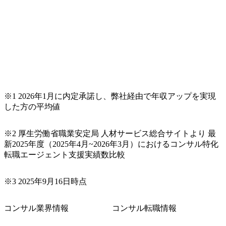
ひお聞きください！ ※過去の質問例)会社の強みや中長期の
方向性、コンサルタントとSEの違い、他コンサルファーム
との違い、今後のキャリアパス など。 会社説明＋座談会(1
9:00～20:00) ・書類免除でのご対応もしておりますので担当
リクルーターまでご相談下さい。 ・ご希望の方は、会社説
明会兼現場座談会実施後、カジュアル面談もしくは1次選考
の対応もさせて頂きますので担当リクルーターまでご相談
下さい。なお、当日はコンテンツに変更があること、ご了
承ください。 【服装・持ち物】 ・特になし カジュアルな服
※1 2026年1月に内定承諾し、弊社経由で年収アップを実現
装でご参加ください。 【募集ポジション】 ITコンサルタン
した方の平均値
ト(役職問わず) 【案件内容(一例)】 ・IT戦略立案/IT中長期
ロードマップ策定 ・全社クラウド基盤グランドデザイン策
※2 厚生労働省職業安定局 人材サービス総合サイトより 最
定 ・全社デジタルトランスフォーメーション企画構想 ・業
新2025年度（2025年4月~2026年3月）におけるコンサル特化
務/組織/システムの現状分析/RPA選定/導入/実装 ・プライベ
転職エージェント支援実績数比較
ート/パブリッククラウド導入 ・AI活用による業務効率化/
業務再構築 ・IoTを活用したデジタルワークスタイル変革案
企画 ・Disruptive Technologyを活用した新規事業の立案/推
※3 2025年9月16日時点
進 など 【中途入社社員の入社の決め手(一例)】 ・創業
フェーズに参画し、コアメンバーとして会社を一緒に創り
コンサル業界情報
コンサル転職情報
上げていきたい ・サービスやソリューションに捉われず、
顧客が真に求めるサービスを提供したい ・様々な業種業界