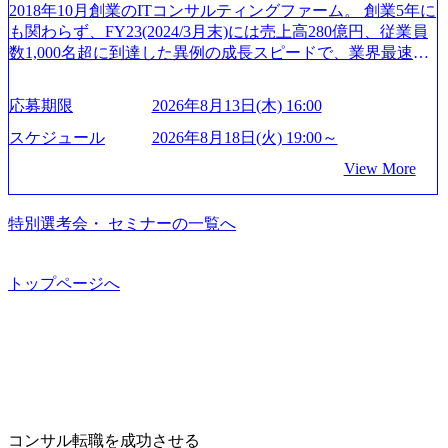
19:30～ 所要時間 : 約1時間 2026年8月13日(木) 16:00 ＼応募
を取得 (https://www.agara.co.jp/article/382811) シンプレクスと
2018年10月創業のITコンサルティングファーム。 創業5年に
日2時間15分まで、始業・終業時刻の繰り上げ・繰り下げが
意思不問・業界未経験歓迎！／ M&A承継機構のビジョンや
Xspear Consultingが、東京都港区の行政手続き100%デジタル
も関わらず、FY23(2024/3月末)には売上高280億円、従業員
可能 子の看護休暇： 子1人につき5日まで取得でき、1時間
業務内容、実際の働き方について詳しくお伝えするオンラ
化を支援 (https://www.afpbb.com/articles/-/3520247) 【未経験
数1,000名超に到達した異例の成長スピードで、業界最速と
単位で取得することも可能 家族看護休暇： 5日まで取得で
イン説明会を開催いたします。 M&A業界に興味があり、ま
者】 ・年収UPでのオファー ・ワンプールで様々なインダ
なる10期1,000億円に対して、現状では計画値を上回る事業
き、1時間単位で取得することも可能 【独身寮、住宅手当制
ずはどんな仕事か知りたい 転職を考えたばかりで、幅広く
ストリーやソリューションを裁量をもって経験できる ・上
成⻑を遂げている。 現在コンサルティングファームでは外
度など】 独身寮：富山事業所の近くに、白風寮と青風寮の2
応募期限
2026年8月13日(木) 16:00
業界の情報を集めたい 働くイメージを具体的に知りたい M
流工程、先端技術を学べる環境 【コンサルファーム経験
資も含めて売上高TOP10にランクインしている。 主力事業
つの寮があり、以下の入居基準を満たす方が入居可能で
&A業界にご興味がある方、転職を少しでもお考えの方はも
者】 ・専門領域に軸足を置きながら、他領域にもチャレン
はITコンサルティング。幅広い業界の大企業を中心に、IT
スケジュール
2026年8月18日(火) 19:00～
す。 ＜入居基準＞ ・満33歳までの独身者 ・自宅から勤務地
ちろん、情報収集をしたい方でも歓迎です。お気軽にご参
ジできる環境 ・タイトルアップでのオファー ・現職ファー
戦略策定等の上流工程から実装・運用定着まで一気通貫で
までの通勤総時間が2時間を超えること 住宅手当： 本社の
View More
加ください。 当日は、質疑応答のお時間もご用意しており
ムより高いオファー年収 ・実力主義でプロモーションでき
支援している。 他方、インキュベーション事業を手掛けて
近くには独身寮や社宅等が無いため、条件を満たす方には
ます。 是非、説明会にてお話できることを楽しみにしてお
る（ダブルスキップもあり） ・週に1度のアサインｍｔｇで
いるのも同社の特徴であり、 自社で新規事業開発も手掛け
住宅手当を支給します。 また、独身寮は男性のみの入居と
ります。 説明会後にアンケート回答をお願いいたします。
こまめに社員のキャリアについて検討してもらえる。結
つつ、複数社への出資～ハンズオン支援も行っている。 (参
特別選考会・ セミナーの一覧へ
なるため、入居基準を満たす女性には住宅手当を支給しま
オンライン(Google meets)
果、なりたいキャリアを反映できるｐｊにアサインしても
考) https://www.dirbato.co.jp/service/incubation.html (https://www.
す。 住宅手当は、一般賃貸物件を従業員が契約し、規程で
らえる ・シンプレクスというテクノロジーに強い部隊がい
dirbato.co.jp/service/incubation.html) 大手総合系コンサルティ
定める金額を会社が支払います。 その他： 採用時や転勤等
るため、エンジニアの視点からも協業しクライアントへ価
ングファームや、Slerなどから優秀層が多数ジョイン。 http
トップページへ
による引っ越し費用は、会社が負担します。 2026年8月18日
値提供できる ・デリバリー中心の案件もあればセールス中
s://storage.googleapis.com/our-vision-production.appspot.com/publi
(火) 19:00～20:00 2026年8月13日(木) 16:00 応募をご検討され
心の案件もあり、個々の裁量や得意領域に合わせた売り上
c/images/20240925205344_42693807-c7d5-418f-965b-3a03a5dd5
ている方を対象に、会社説明会を実施予定です。 ● 求人名
げの立て方を選べる ここ1年で社員数60名⇒100名超、売上
723_1200x559.webp 楽天グループ、SMBCグループ、NTT、
・【富山】半導体製造装置の生産エンジニア(製造・生産工
今期18億円⇒来期30億円（いずれも約170％アップ）と急成
良品計画、ファーストリテイリング等大手企業が中心顧客
程の管理業務) ※主任候補・リーダークラス ・【砺波】半
長中のファームである また、成長中ファームのため優秀な
直近では大阪万博のプロジェクトをAC、PwCとのコンペに
導体製造装置の生産エンジニア(製造・生産工程の管理業務)
上司の近くで働けるチャンスも多い(ボストン・コンサルテ
勝ち受注。 業務システム、ToC向けアプリ、セキュリティ
※主任候補・リーダークラス オンライン (Microsoft Teams)
ィング・グループ出身者等 (https://www.xspear.co.jp/member/ta
等万博に関するあらゆるIT関連業務をコンサルティングし
※顔出しは不要です。ご質問頂く際のみ、顔出ししていた
コンサル転職を成功させる
keto_kajita/)） 多様なメンバー、多様なプロジェクトによる
ている。 <u>ワンプール制</u>を取っており、業界の枠に縛