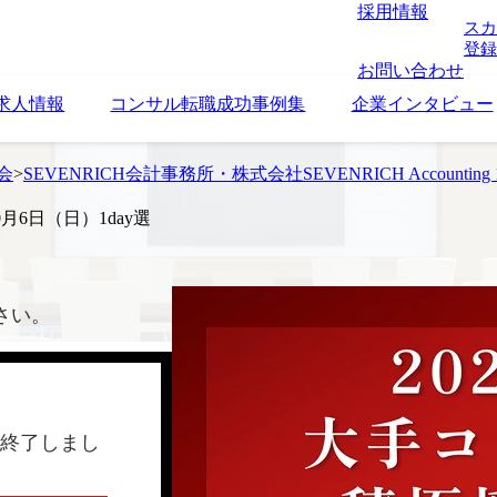
採用情報
スカ
登録
お問い合わせ
求人情報
コンサル転職成功事例集
企業インタビュー
考会
>
SEVENRICH会計事務所・株式会社SEVENRICH Accoun
10月6日（日）1day選
さい。
終了しまし