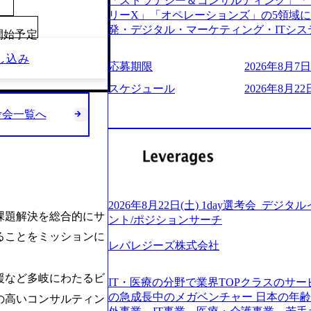
「ストラテジー＆コンサルティング」「
う。主な作業としては、As-Is分析、
し、30代以上のコンサルファーム経験3
リーX」「オペレーションズ」の5領域
向けの報告資料・ディスカッションペ ー
み。 書類選考通過後に、GAB試験に合格
発・デジタル・マーケティング・ITシ
2019年11月に設立され、成長期といわ
00開始予定
させていただきます。 急速なグローバ
からその実行的側面であるITサービスの
大していく時期のため、メンバーや組織
が困難になった大手企業をサポートする
し込み
ファームである あらゆる産業において非常
す。 また、希望者はパートナー以外で
応募期限
2026年8月7日(
スフォーメーション戦略を中心にコンサル
ne Global 500社の80％以上の企
る環境です。 自ら案件を取り、プロジ
または新規大手事業会社から依頼された
ジェクトは「ファーストリテイリングに
スケジュール
2026年8月22日
● 事業会社機能にも携われる 弊社にはコ
を行います。クライアントは各業界上位
のDX化支援」「ヴィヴィアン・ウエス
クト・メディア・地方創生事業があるた
ら「新規事業戦略」「既存事業のトラン
考会一覧へ
ンサルティング活動のみならず、2021年にはKD
コンサルタントとしての経験を活かしな
だいています。 (2)「SIerやPMO支
を設立し、人工知能とデータアナリティ
善ができます。(希望者のみとなります) 
ある「戦略」案件をメインとしたコンサ
する活動や、デジタル人材育成の支援も盛んに行う 採
大手外資系コンサルファーム出身者が多く
部抜粋＞ ・海外事業(新規・既存)事業
e.com/content/dam/accenture/final/accenture
幅広い年齢の方が活躍しています ● インダストリー・ソリューションで区切られ
けるAIを活用した事業戦略検討支援 ・新
e.pdf#zoom=50) 女性の活躍について (https://www
ていない組織です(ワンプール制) ● 
ィ領域における地域活性アプリ企画支援
inal/careers/corporate/document/wom
バル案件に対応するコンサルティング体
ョンを活用した事業戦略策定及び営業支
ログ (https://www.accenture.com/jp-ja/b
2026年8月22日(土) 1day選考会_デ
-2-1 東京ミッドタウン八重洲 八重洲セ
ンスフォーメーションの案件が多数 ● 
課題解決を総合的にサ
経営」 (https://business.nikkei.com/atc
ント/ポジションサーチ
禁煙、ビル内喫煙室あり WEB ・書類
て、プロジェクト・メンバーの管理・運
理由【コンサル業界俯瞰マップ】 (https://diamo
ることをミッションに
ている方で、書類選考を通過し面接・面談未実施の方 ● テ
推進、クライアントとのコミュニケーシ
レバレジーズ株式会社
店出身者などマーケティングのトップ人材が集結するワケ 
ント ・4年生大学卒業に限る ・大手総
成などを担当。 ● シニアマネージャー
e/detail/45446) エンジニアから
部門におけるコンサルティング経験5年以上
ージャーの管理、及びプロジェクト推進
(https://www.businessinsider.jp
援など多岐にわたるビ
業に限る ・以下のいずれかの実務経験を有する方 - MBB
IT・医療の分野で業界TOPクラスのサー
や、会社経営の観点から提案活動、社内ト
ライゼーション (https://www.accenture.com/jp-ja
コンサルティング経験2年以上 - BIG4のStrategy部門におけるコンサルティング経
の急成長中のメガベンチャー 日本の年
の高いコンサルティン
ートナー 主要クライアントの責任者とし
ustomization) 大正製薬：ITカーブアウト支援 (http