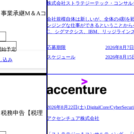
株式会社ストラテジーテック・コンサル
よび条件面談ともに、どの時間開始とな
のご予定をご都合いただけますと幸いです
考会】事業承継M＆Aコ
前にGAB試験を受検いただきます(受験期限
会社規模自体は新しいが、全体の4割を
ただし、30代以上のコンサルファーム経
ンジングな仕事ができるということからベ
のみ。 書類選考通過後に、GAB試験に合
C、シグマクシス、IBM、リッジライ
をさせていただきます。 急速なグロー
ョインするピュアな戦略を伸ばす新興フ
事が困難になった大手企業をサポートす
※SaaSプロダクト、地方創生、メディア
応募期限
2026年8月7日(
ンスフォーメーション戦略を中心にコンサ
00開始予定
中者もいて働きやすい環境※コンサルク
存または新規大手事業会社から依頼され
みがあり、ヘルスケアな業界は広げてい
スケジュール
2026年8月15
し込み
援を行います。クライアントは各業界上
はない制度 ワンプール制を敷く、柔軟な組織 2
から「新規事業戦略」「既存事業のトラ
2026年8月7日(金) 16:00 ※枠が
ただいています。 (2)「SIerやPMO
できない可能性がございます ※コンサルタ
である「戦略」案件をメインとしたコン
ただいたご応募者様については、1day
一部抜粋＞ ・海外事業(新規・既存)事
だきます ● 面接(1次・最終を一度の面
おけるAIを活用した事業戦略検討支援 ・
担当者より結果についてご連絡させていた
ティ領域における地域活性アプリ企画支
する選考会となります 内定の判断がつ
ションを活用した事業戦略策定及び営業
をいただく場合がございます ● 面接、
2026年8月22日(土) DigitalCore/CyberSe
ランスフォーメーションの案件が多数 ●
考会】税務申告【税理
ます ・実施前日までに日程およびURL
人のタスク管理及び遂行を担う。主な作
アクセンチュア株式会社
件面談ともに、どの時間開始となっても
向け資料のドラフト作成、プロジェクトに
定をご都合いただけますと幸いです ※1
シニアコンサルタント プロジェクトメ
B試験を受検いただきます(受験期限は1d