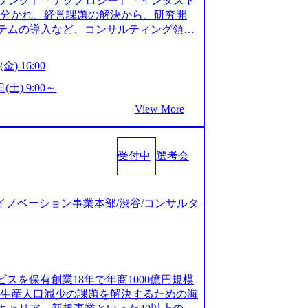
ソング」「テクノロジー」「インダスト
仮説構築や施策立案、クライアントの上位層
年以上の方はGAB受検免除、書類選考の
に分かれ、経営課題の解決から、研究開
パーの作成などを担当。 ● 裁量権 弊社は
している方へ1day選考会当日のご案内を
ステムの導入など、コンサルティング領域
れるフェーズにあります。 事業・組織を拡
ル化により既存事業では成長戦略を描く事
提供まで一貫して支援する総合系・IT系
がスケールしていく過程を体感できま
ため、新規事業立案や既存事業のトラン
に良質な顧客基盤を築いており、Fortu
も大手役員の方へのセールスにも参加でき
金) 16:00
ティングサポートいたします。 (1)既存
業をクライアントとして抱えている 手掛けたプロ
ェクト体制を作っていくことも可能です。
「経営戦略」等のコンサルティング支援
おけるグローバル化」「資生堂グループ
(土) 9:00～
ンサルティング事業以外にもSaaSプロダ
5社をターゲットとし、特にCXOクラスか
トウッドの製品開発」など多岐にわたる コ
め、上記事業に携わることも可能です。
View More
スフォーメーション」の依頼を多数いた
DIと合弁会社「ARISE analytics」
がら自らプロダクト開発や自社の業務改
援を積極的に獲得しない」、弊社がプライムで
クス技術で新たなイノベーションを創出
● BIG4・アクセンチュアをはじめとした
ルティングを行います ＜プロジェクト一
用資料 (https://www.accentur
集まっています ● 平均年齢は35歳で、
のビジネスモデル検討支援 ・金融領域にお
受付中
選考会
-com/document-2/Accenture-Recruiting-Brochur
規ICT事業戦略策定支援 ・スマートシテ
.accenture.com/content/dam/accenture/f
海外事業拠点をシンガポールに設立し、グロー
及び実行支援 ・ロボティクスソリューシ
en-brochure.pdf#zoom=50) 社員発信のキャリアブ
制を構築しています 東京都中央区八重洲2
援 ※その他新規事業や既存デジタルトラ
logs/japan-careers-blog) 江川社長が語る「105点
ジタルイノベーション事業本部/渋谷/コンサルタ
ントラルタワー8階 受動喫煙対策 : 執務室内
マネージャー プロジェクトの管理者とし
l/gen/19/00604/021600008/) 規模拡大で成功する
選考を通過された方 ・すでに応募いただい
営を担う。プロジェクト設計から管理・
nd.jp/articles/-/346218) 大手広告代理
クノロジーコンサルタ
ョン、成果物の品質管理、メンバーの育
(https://markezine.jp/articl
合コンサルティングファームのITコンサル
 主要なプロジェクトの責任者として、マネ
コンサルタントへ。会社に入って、何が変わった？
 ● 戦略コンサルタント ・4年生大学卒
を担う。プロジェクト全体の品質管理
/post-288838) プラダ：ラグジュアリー製品のパーソナ
及び戦略ファームでの
ビスを保有創業18年で年商1000億円規模
レーニングを実施。 ● アソシエイトパ
/case-studies/song/prada-luxury-product-c
齢生産人口減少の課題を解決するための海
て、大規模/高難易度プロジェクトの統括
s://www.accenture.com/jp-ja/case-stud