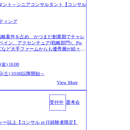
コンサルタント～シニアコンサルタント【コンサル
ティング
戦略案件を占め、かつまだ創業期でチャレ
イン、アクセンチュア(戦略部門)、Pw
ンズなど大手ファームからも優秀層が続々ジ
ァーム。 事業会社機能へ携われる可能性
など リモート比率99%、福岡や北海道在
金) 16:00
ラスから 製造業、金融業、通信業界に強
く予定 インセンティブ支給という他社に
日(土) 10:00以降開始～
026年8月15日(土) 10:00以降開始～
View More
限られておりますので、ご応募いただいてもご対応
サルタント未経験 or IT未経験と判断さ
dayではなく通常選考でのご案内とさせ
受付中
選考会
度の面接で実施) ※面接終了しましたら、後
ていただきます。 ● 一日で最終面接ま
断がつかなかった場合、後日面接や面談の
面接、条件面談それぞれ最大1時間を想定し
ージャー以上【コンサル or IT経験者限定】
URLを共有させていただきます ・面接お