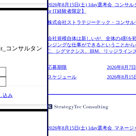
2026年8月15日(土) 1day選考会_
or IT経験者限定】
株式会社ストラテジーテック・コンサル
会社規模自体は新しいが、全体の4割を
ンジングな仕事ができるということからベ
 Unit_コンサルタン
C、シグマクシス、IBM、リッジライ
ョインするピュアな戦略を伸ばす新興フ
※SaaSプロダクト、地方創生、メディア
応募期限
2026年8月7日(
中者もいて働きやすい環境※コンサルク
みがあり、ヘルスケアな業界は広げてい
スケジュール
2026年8月15
はない制度 ワンプール制を敷く、柔軟な組織 2
2026年8月7日(金) 16:00 ※枠が
し込み
できない可能性がございます ※弊社がコン
せていただいたご応募者様については、1
ていただきます ● 面接(1次・最終を一
日弊社担当者より結果についてご連絡させ
で完了する選考会となります 内定の判
お時間をいただく場合がございます ● 
2026年8月15日(土) 1day選考会_マネ
ております ・実施前日までに日程および