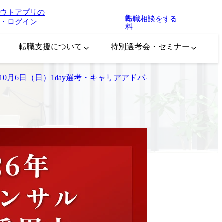
ウトアプリの
無
転職相談をする
・ログイン
料
転職支援について
特別選考会・セミナー
ting 10月6日（日）1day選考・キャリアアドバイザー職（BOX）