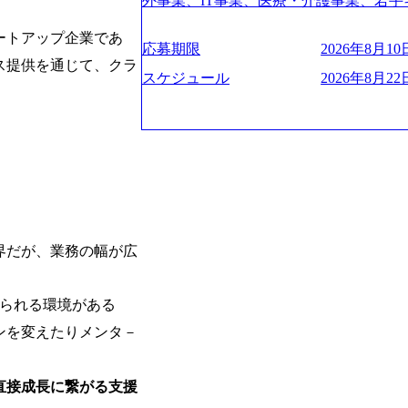
験2年以上 ● 求める人物像 ・高いコミュニ
外事業、IT事業、医療・介護事業、若手
管理・推進を担う。会社経営の観点から
ies/consulting/taisho-pharmace
トレンド・テーマや事例にキャッチアッ
業を展開する オールインハウスの組織
ーニング、ナレッジマネジメントを実施。
ンク：初のオンライン開催「SoftBank Wor
ートアップ企業であ
ジできる方 ・自らコンサル業界やクライアント動向を把握し、クライアントや自
どの人員調達できる 独立資本経営をとっており
の統括責任者を担う。主に業界/テーマ
s://www.accenture.com/jp-ja/case-studie
応募期限
2026年8月10日
orage.googleapis.com/our-vision-production
社への提案などに積極的に関わることができる方 ・スケジューリン
保やマネジメント全般を担当。会社経営の
ス提供を通じて、クラ
業省：事業者の申請手続きを電子化する
242d0de-3e54-4f03-b076-00318d5c0
け含む)など、ビジネスベーシックスキ
スケジュール
2026年8月22日
員 コンサルタントの総括責任者として
例を実現 (https://www.accenture.com/jp-ja/case-
明資料 (https://speakerdeck.com/leverages/lever
のリレーションを発展・拡大させること
network)（公共サービス） カルビー：SA
ng-xiang-ke) 「働く人」「事業・
常に高く担保する責任を担う。 ● 裁量権 
ps://www.accenture.com/jp-ja/case-studie
リアルを取り上げています！ (https://melev
いわれるフェーズにあります。 事業・
ービス） 世界49カ国に約73万人以上（2
大分県より「外国人留学生等受入環境整備事業委託業務
や組織がスケールしていく過程を体感で
上の国の企業を顧客に売上641億ドルを誇
main/html/rd/p/000000612.0000
でも大手役員の方へのセールスにも参加
ており(会計系BIG4を上回る規模感)、
ム「NALYSYS」リリース (https://prtimes.jp/ma
ジェクト体制を作っていくことも可能です
ている、売上・従業員数共にこの8年間
YouTube（【公式】レバレジーズCh） (https://
はコンサルティング事業以外にもSaaS
今後も高い成長が見込まれる 多くの技
レジーズで活躍するメンバー紹介！〜 管理職種編 〜 (
るため、上記事業に携わることも可能で
ングに続いて日本国内2番目にSAP認定
h?v=RETwZKac2UI) レバレジーズで
界だが、業務の幅が広
しながら自らプロダクト開発や自社の業
特にIT領域に強みを持つ グローバルのポジションに自由に応募できる社内の転職
s://www.youtube.com/watch?v=
す) ● BIG4・アクセンチュアをはじ
ツール「キャリアズ・マーケットプレイ
りながら安定した事業を展開し、高い安定
多く集まっています ● 平均年齢は35歳で
引き留めを受けずに移動が可能である（異動
に1兆円を目指す日本にもなかなかない
られる環境がある
ンダストリー・ソリューションで区切られ
取得率など約10項目を数値化すること
130%成長 https://storage.googleapis.com/our-v
事業拠点をシンガポールに設立し、グロ
ンを変えたりメンタ－
成功した 18時以降の会議を原則禁止と
20251030164405_5c527843-d227-4df8-b86c-5
体制を構築しています 東京都中央区八重洲
ハラスメント抑止に向けた研修の拡充、
googleapis.com/our-vision-production.apps
セントラルタワー8階 受動喫煙対策 : 執
進する 育休取得率は男性65%、女性10
f6-0539-4887-84d7-34c8d8544226_
直接成長に繋がる支援
選考通過後に、GAB試験に合格している方
管理職率も21.8%（2023年12月時点）と
上もの新規事業を立ち上げているため様