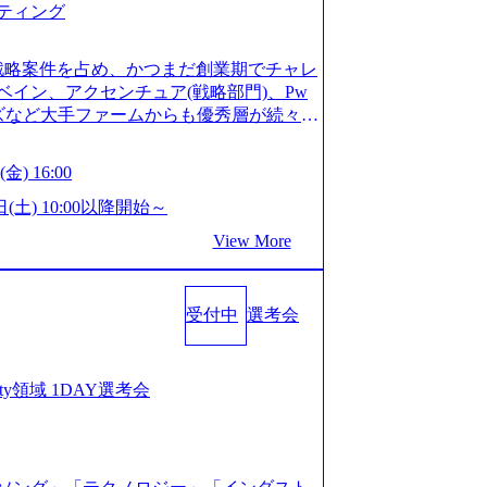
ティング
ってもご対応いただけるよう、候補者様
 ※1day選考会のご参加希望の方は、事
は1day選考会実施日の3日前まで)。 ※
戦略案件を占め、かつまだ創業期でチャレ
験3年以上の方はGAB受検免除、書類選考
イン、アクセンチュア(戦略部門)、Pw
格している方へ1day選考会当日のご案内
ンズなど大手ファームからも優秀層が続々ジ
バル化により既存事業では成長戦略を描く
ァーム。 事業会社機能へ携われる可能性
るため、新規事業立案や既存事業のトラ
など リモート比率99%、福岡や北海道在
金) 16:00
ルティングサポートいたします。 (1)既
ラスから 製造業、金融業、通信業界に強
た「経営戦略」等のコンサルティング支
く予定 インセンティブ支給という他社に
日(土) 10:00以降開始～
位5社をターゲットとし、特にCXOクラス
026年8月15日(土) 10:00以降開始～
View More
ンスフォーメーション」の依頼を多数い
限られておりますので、ご応募いただいてもご対応
支援を積極的に獲得しない」、弊社がプライム
ント未経験 or IT未経験と判断させてい
サルティングを行います ＜プロジェクト
ではなく通常選考でのご案内とさせていた
業のビジネスモデル検討支援 ・金融領域に
受付中
選考会
接で実施) ※面接終了しましたら、後日弊社
新規ICT事業戦略策定支援 ・スマートシ
だきます。 ● 一日で最終面接まで完了
援及び実行支援 ・ロボティクスソリュー
かなかった場合、後日面接や面談のお時間
支援 ※その他新規事業や既存デジタルト
条件面談それぞれ最大1時間を想定しており
curity領域 1DAY選考会
 コンサルタント プロジェクトにおける個
を共有させていただきます ・面接および条
業としては、仮説検証からクライアント
ご対応いただけるよう、候補者様のご予
おける課題/リスク管理などを担当。 ●
day選考会のご参加希望の方は、事前にGA
ンバーとしてプロジェクトの一領域を担
ay選考会実施日の3日前まで)。 ※ただ