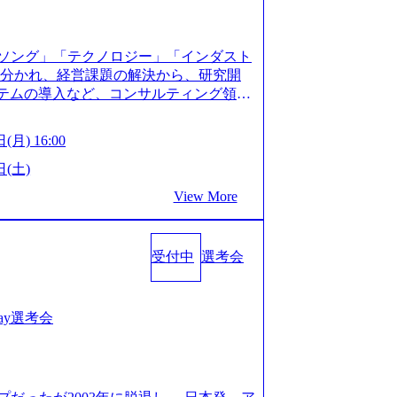
XJ7Eam0onXA) 創業以来黒字を維持し、急成長中であ
性を持つ企業へと成長している 10年後
メガベンチャー。創業から黒字経営。年間
ソング」「テクノロジー」「インダスト
ision-production.appspot.com/public/images/
に分かれ、経営課題の解決から、研究開
587f843fdf6_1200x471.webp https://storage.
ステムの導入など、コンサルティング領域
pot.com/public/images/20251030164946_dc0888
提供まで一貫して支援する総合系・IT系
1200x666.webp 年間100億円規模の投資の元、10以
に良質な顧客基盤を築いており、Fortu
々な業界を経験することが可能 社内転職
(月) 16:00
業をクライアントとして抱えている 手掛けたプロ
に着けることが可能 事業開発・運用を内包
おけるグローバル化」「資生堂グループ
日(土)
。社内スカウトや社内公募制度を用いて
トウッドの製品開発」など多岐にわたる コ
ge.googleapis.com/our-vision-prod
View More
DIと合弁会社「ARISE analytics」
0165942_70f09968-1b27-43e6-b849-1cd107c4f4
クス技術で新たなイノベーションを創出
WLB／待遇 内装8億円超のかっこいいオフィスがあ
用資料 (https://www.accentur
目ランキング受賞歴多数 あえての未上場
受付中
選考会
-com/document-2/Accenture-Recruiting-Brochur
造の自由度が高く、赤字事業でも投資し
.accenture.com/content/dam/accenture/f
 対面でのコミュニケーションメリットを
en-brochure.pdf#zoom=50) 社員発信のキャリアブ
.2時間、有休消化率81%(2024年度の
logs/japan-careers-blog) 江川社長が語る「105点
1day選考会
土) 10:00～最長16:00 2026年8月10
l/gen/19/00604/021600008/) 規模拡大で成功する
る場合は、厳正なる審査の上参加者を決定させ
nd.jp/articles/-/346218) 大手広告代理
の流れ 受付 → 会社説明会 → 面接(会社
(https://markezine.jp/articl
ートにて実施します。 ※参加される方に個
コンサルタントへ。会社に入って、何が変わった？
。 ※通常の選考フローと異なり、事前に