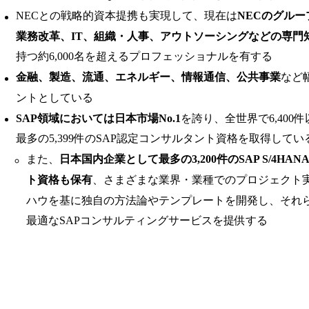
NECとの戦略的資本提携も実現して、現在は
NECのグルー
業務改革、IT、組織・人事、アウトソーシングなどの専門
持つ約6,000名を超えるプロフェッショナルを有する
金融、製造、流通、エネルギー、情報通信、公共事業
など
ントとしている
SAP領域においては日本市場No.1
を誇り、全世界で6,400
最多の5,399件のSAP認定コンサルタント資格を取得してい
また、
日本国内企業として最多の3,200件のSAP S/4HA
ト資格も保有
、さまざまな業界・業種でのプロジェクト
ハウを基に独自の方法論やテンプレートを開発し、それ
最適なSAPコンサルティングサービスを提供する