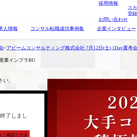
採用情報
スカ
登録
お問い合わせ
求人情報
コンサル転職成功事例集
企業インタビュー
考会
>
アビームコンサルティング株式会社 7月12日(土) 1Day選考
_産業インフラBU
さい。
終了しまし
をご確認くださ