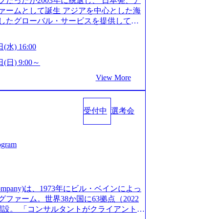
だったが2003年に脱退し、 日本発、ア
/post-288838) プラダ：ラグジュアリー製品のパーソナ
細 デジタルイノベーション事業部でのポジ
ァームとして誕生 アジアを中心とした海
/case-studies/song/prada-luxury-product-c
キル、そして適性や志向性に合わせて、以
したグローバル・サービスを提供してい
s://www.accenture.com/jp-ja/case-stud
す。 ※本求人はレバテック株式会社の雇
uild Beyond As One ®.』をブラ
utical)（ストラテジー & コンサルティング） ソフトバ
出向いての作業も発生します。 ＜ITコン
革を通じて社会や産業の課題を解決し、
ld 2020」でマーケ＆営業のDX実現 (http
(水) 16:00
aaS系の領域において、大手・ベンチャ
クライアント変革の確実な実現と社会的
s/communications-media/softbank)（通信） 経済産
決支援を行います。 直近の案件では、大
Cとの戦略的資本提携も実現して、現在は
(日) 9:00～
「保安ネット」を構築。省庁DXの先進事
(概念実証)支援から構想策定、開発マネジ
改革、IT、組織・人事、アウトソーシン
studies/public-service/meti-industry-safety-
View More
す。 生成AIなどの最新技術とシステム
6,000名を超えるプロフェッショナルを
P HANAの導入で基幹システムを刷新 (htt
貢献します。 ＜PL/PM＞ 顧客の要望
、情報通信、公共事業など幅広い分野をク
s/consumer-goods-services/calbee)（消費財・サ
ャイル開発による開発支援までを一気通
日本市場No.1を誇り、全世界で6,400件
024年5月時点）の社員を擁し、世界120以
クト提案・推進の中核として、企画・要件
受付中
選考会
SAP認定コンサルタント資格を取得してい
る 日本では2.3万人以上の従業員を擁し
る管理業務に加え、最上流での現状分
件のSAP S/4HANA®認定コンサルタント
営業利益率も約15％と驚異的な数字となっ
定、品質改善なども推進していただきま
プロジェクト実績と蓄積されたノウハウ
で4倍近くの成長を遂げていることから、
イム案件メインです。 要件定義～設計～開
発し、それらを活用してお客様に最適なS
ogram
術者を抱えており、アビームコンサルティ
まで一気通貫でご担当いただきます。 参
age.googleapis.com/our-vision-prod
コンサルタント制度の有資格者数が多く、
担当いただき、当社の社員が業務面をサ
5132728_996dc8f2-7d54-42b9-a7ae-8c532c52d3
ただきます。 ＜QAエンジニア＞ 本質
社資料 (https://www.abeam.com/conte
ス」が存在し、本ツールを活用で上司の
の上流(コンサルティング領域)から参画い
onsultingCompanyProfile_jpn_4.pdf) 『SAP A
mpany)は、1973年にビル・ベインによっ
者は年間約1,000名） 残業時間や有休
画提案、そして実行までを一気通貫で支援
4』において優秀賞「プロジェクト・アワード」を受
ァーム。世界38か国に63拠点（2022
で、実行前後で離職率を半減させることに
通じて顧客の要望や提案を柔軟に取り入れ
/000000010.000123981.html) アビームコンサルティ
に開設。 「コンサルタントがクライアントに
しているほか、在宅勤務制度の全社展開、
の提案がサービスに直接反映されやす
tps://www.nikkan.co.jp/articl