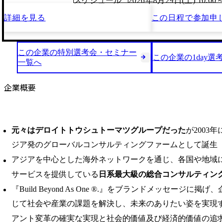
スケジュール
2026年8月29日(土) 10:00
詳細を見る
この日程で
参加申
この企業の特別選考会・セミナー
この企業の1day選
一覧へ
企業概要
元々はデロイトトウシュトーマツグループだった
が2003
ジア発のグローバルコンサルティングファームとして誕生
アジアを中心とした海外ネットワークを通じ、各国や地域
サービスを提供している
日系最大級の総合コンサルティン
『Build Beyond As One ®.』をブランドメッセージに
じて社会や産業の課題を解決し、未来のありたい姿を実現
アント変革の確実な実現と社会的価値及び経済的価値の追