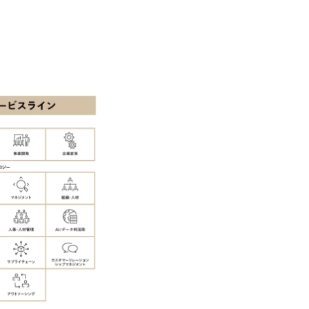
ーエコノミー(循環経済)」といった社
か」、「ケース面接の経験がなく対策の
最新の事例などを基に企業の構造改革と
いただいているため、今回のプログラム
ェッショナルチームです。 今回1day
ルな交流、実際のプロジェクトのケース
す。 ・コンサルタント(調達改革・設備O&M
ッションを約1か月の期間に渡り行い、
SCM構想・PLM/MES改革)【SSC S
ト未経験の方でも、戦略コンサルタント
改革)【SSC SU】 ・SCM/ECMデータ・プロセ
ただきますので、戦略コンサルティング
tegy Unit(Strategy Consultant
ひご応募ください。 ● 応募後のフロー ・書類選考後、対象者の方にはWebテスト
ポジション)【SCS SU】 ※当日は全
を8月20日までに受験いただきます ・8
実施を予定しています ※1名あたりの拘
ます ・初回プログラム : 8月29日(土)10:
ています ※1次面接と最終面接の間を
プログラム期間中はコンサルタントとの
調整が叶わないケースもございます オン
ワークショップなどを実施します ・10月
施する予定です ※ご都合が合わない方は
ベイン東京オフィス(六本木) ※イベン
施 ※東京オフィスのみのご応募となり
受けいたしかねますのでご了承ください 
ちの方で、東京オフィスのコンサルタント
語・日本語ともにビジネスレベルの方 
試験N1またはそれ相当の上級レベルの日