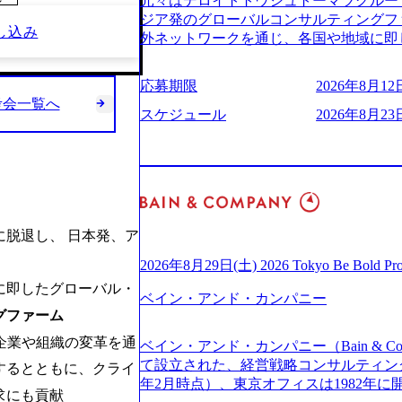
元々はデロイトトウシュトーマツグループ
～
(https://www.businessinsider.jp
適性検査をご受検いただきます。 ● 詳
ジア発のグローバルコンサルティングフ
ライゼーション (https://www.accenture.com/jp-ja
し込み
ションサーチになります。 ご経験やス
外ネットワークを通じ、各国や地域に即
ustomization) 大正製薬：ITカーブアウト支援 (http
下のいずれかの役割でご活躍いただきま
る日系最大級の総合コンサルティングファーム 『B
ies/consulting/taisho-pharmace
用となります。 ※案件によっては客先に
ンドメッセージに掲げ、企業や組織の変
ンク：初のオンライン開催「SoftBank Wor
応募期限
2026年8月12日
サルタント＞ Webアプリケーション、S
未来のありたい姿を実現するとともに、
考会一覧へ
s://www.accenture.com/jp-ja/case-studie
ー・スタートアップ企業に対する課題解
価値及び経済的価値の追求にも貢献 NE
スケジュール
2026年8月23日
業省：事業者の申請手続きを電子化する
規模基幹システムにおける最上流のPoC
NECのグループ会社であり、戦略、業務
例を実現 (https://www.accenture.com/jp-ja/case-
メント支援までを一気通貫で担当していま
グなどの専門知識と、豊富な経験を持つ約
network)（公共サービス） カルビー：SA
を活用し、顧客の業務革新と効率化の実現に
有する 金融、製造、流通、エネルギー
ps://www.accenture.com/jp-ja/case-studie
を深くヒアリングし、企画構想からアジ
ライアントとしている SAP領域においては
ービス） 世界49カ国に約73万人以上（2
貫で推進していただきます。 プロジェ
以上、日本国内で企業最多の5,399件の
上の国の企業を顧客に売上641億ドルを誇
定義からテストまでの一連の工程におけ
る また、日本国内企業として最多の3,200
年に脱退し、 日本発、ア
ており(会計系BIG4を上回る規模感)、
析、顧客ヒアリング、戦略策定、技術選
資格も保有、さまざまな業界・業種での
ている、売上・従業員数共にこの8年間
す。 ＜SE＞ 参画いただく案件はプラ
を基に独自の方法論やテンプレートを開
2026年8月29日(土) 2026 Tokyo Be Bold Pr
今後も高い成長が見込まれる 多くの技
発～テスト～リリース・リリース後対応
APコンサルティングサービスを提供する https://stor
に即したグローバル・
ングに続いて日本国内2番目にSAP認定
画当初はご経験に応じたフェーズからご
ベイン・アンド・カンパニー
uction.appspot.com/public/images/2024092
特にIT領域に強みを持つ グローバルのポジションに自由に応募できる社内の転職
グファーム
ポートしつつ、徐々に対応範囲を広げてい
d8_1200x678.webp アビームコンサルティング会
ツール「キャリアズ・マーケットプレイ
的な品質向上を目的とし、プロジェクト
nt/dam/abeam/jp/ja/about/company/ABeamC
掲げ、企業や組織の変革を通
ベイン・アンド・カンパニー（Bain & Co
引き留めを受けずに移動が可能である（異動
ただきます。 課題選定から顧客への企
WARD OF EXCELLENCE 202
て設立された、経営戦略コンサルティングフ
取得率など約10項目を数値化すること
するとともに、クライ
していただきます。 アジャイル開発を
賞 (https://prtimes.jp/main/html/rd/p
年2月時点）、東京オフィスは1982年
成功した 18時以降の会議を原則禁止と
ながら改善サイクルを回すため、ご自身
ング、社員の健康改善を支援 食事・睡眠など可視化 (ht
求にも貢献