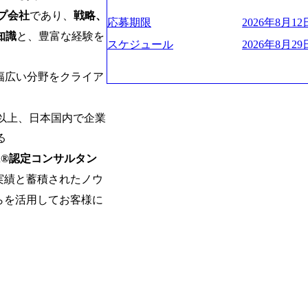
お届けするのは単なるレポートではなく
ハラスメント抑止に向けた研修の拡充、
く、高い貢献度を実感できます。 ● 勤務地 東京都渋谷区渋谷3丁目6-7 渋谷
es/view/00694812) “失われた30年
ベインは1973年に創業された。クライ
プ会社
であり、
戦略、
進する 育休取得率は男性65%、女性10
ワー 事業所内禁煙(入居する施設に喫煙
s://www.businessinsider.jp/pos
応募期限
2026年8月12日
よう、カスタマイズされた戦略を策定し
管理職率も21.8%（2023年12月時点）と
の喫煙を全面的に禁止 ・禁煙サポート制度
知識
と、豊富な経験を
の可視化を支援 「インパクト加重会計
行動に落とし込んでいる。 徹底した「
スケジュール
2026年8月29日
日(土) 面接枠 ①10時開始、②11時開始、③12時開始 2026年8月10日(月) 16:00 各回5
れかのご経験をお持ちの方 ・システム・
トを算出 (https://prtimes.jp/main/html/rd
テンシャル実現を目標に、具体的に目に
0分程度を想定 オンライン 書類選考通過
義～基本設計など上流経験2年以上 ・PM
て20年近く成長を続けており、2022年3月
社戦略やトランスフォーメーション案件
幅広い分野をクライア
詳細設計までのいずれかの上流工程の経
破が目前となった 2023年4月1日時点で
るものとして「True North」（真北
験 ・お客様との折衝経験、交渉経験 ・
数の規模のコンサルティング会社となり
傾いて見えるTrue Northとは磁北で
組まれたご経験 ・アジャイル/スクラムへ
業的な柔らかい雰囲気が特徴的で、従業
答えや、単に理論的に正しいが実行不可
件以上、日本国内で企業
シップが取れる方/一人称で主体的に動け
たオンボーディング支援(入社時に10日
値を追求した本当の答えを提供したい、
素直に受け取れる方 ・推進力のある方
魅力に感じ、他Big4ではなくアビームを
る
る信念であり、カルチャーにもなってい
じめとしたシステム、とイメージされる
NA®認定コンサルタン
プロジェクトへのアサインや海外オフィ
や新規事業立案などのトップラインを上
ている。東京オフィスに来るグローバル
実績と蓄積されたノウ
ーツ&エンターテイメント領域ではBig
ムで活動している。プロボノ活動にも力
を誇る 社員の多様化する生活スタイル
らを活用してお客様に
Oなどの非営利団体に無償でコンサルティン
場環境を実現するため、さまざまなサポ
(土) の対面Kick-offイベントを皮切り
性の活躍推進などの取り組み、また、フ
8月29日(土)10:00～13:30 2026年8月12日(水
度、フルリモート制度などの多様な働き
kyo Be Bold Program (女性候
026年8月23日(日) 9:00～18:00終了 2026年
ライアントに斬新なソリューションを提
ainable SCM SU 1day選考会を開催い
に、チームのダイバーシティは欠かせま
「物流・調達コストの構造改革」といっ
持つ女性の皆様に多数ご参画頂きたいと考
トがこれから取組むべき「グリーントラ
経験では難しいのではないか」、「実際