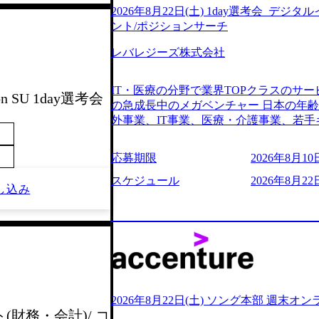
2026年8月22日(土) 1day選考会_デ
ント/ポジションサーチ
レバレジーズ株式会社
IT・医療の分野で業界TOPクラスのサー
ion SU 1day選考会
の急成長中のメガベンチャー 日本の年
外事業、IT事業、医療・介護事業、若手
業を展開する オールインハウスの組織
どの人員調達できる 独立資本経営をとっており
応募期限
2026年8月10日
orage.googleapis.com/our-vision-production
242d0de-3e54-4f03-b076-00318d5c0
スケジュール
2026年8月22日
し込み
明資料 (https://speakerdeck.com/leverages/lever
ng-xiang-ke) 「働く人」「事業・
リアルを取り上げています！ (https://melev
大分県より「外国人留学生等受入環境整備事業委託業務
main/html/rd/p/000000612.0000
ム「NALYSYS」リリース (https://prtimes.jp/ma
YouTube（【公式】レバレジーズCh） (https://
レジーズで活躍するメンバー紹介！〜 管理職種編 〜 (
2026年8月22日(土) ソング本部 週末オ
h?v=RETwZKac2UI) レバレジーズで
ト(財務・会計)/ コ