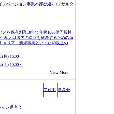
ジタルイノベーション事業本部/渋谷/コンサルタ
ビスを保有創業18年で年商1000億円規模
齢生産人口減少の課題を解決するための海
キャリア、新規事業といった40以上の事
体制をとっており社内で新しい事業開発な
、事業創造の自由度が高い https://st
(月) 16:00
.appspot.com/public/images/20240925162633_7
dff_1200x644.webp レバレジーズ株式会社 会社説
(土) 10:00～
ages-hui-she-shao-jie-zi-liao-zhong-tu-cai-yo
View More
サービス」「カルチャー」など、レバレジーズの
.leverages.jp/) レバレジーズグローバル、
」を受託 (https://prtimes.jp/
受付中
選考会
10591.html) レバレジーズ、モチベーション管理システ
in/html/rd/p/000000622.000010591.html)
www.youtube.com/@leveragesCh) レバ
https://www.youtube.com/watc
ンライン選考会
活躍するメンバー紹介！〜 営業職種編 〜 (http