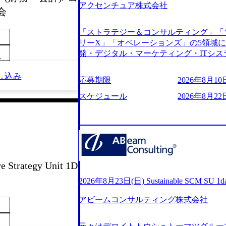
アクセンチュア株式会社
s://www.youtube.com/watch?v=
会
りながら安定した事業を展開し、高い安定
に1兆円を目指す日本にもなかなかない
「ストラテジー＆コンサルティング」「
130%成長 https://storage.googleapis.com/our-v
リーX」「オペレーションズ」の5領域
20251030164405_5c527843-d227-4df8-b86c-5
発・デジタル・マーケティング・ITシ
googleapis.com/our-vision-production.apps
～
からその実行的側面であるITサービスの
f6-0539-4887-84d7-34c8d8544226_
ファームである あらゆる産業において非常
し込み
上もの新規事業を立ち上げているため様
応募期限
2026年8月10日
ne Global 500社の80％以上の企
が活発であり、多様なスキルを1社で身
ジェクトは「ファーストリテイリングに
スケジュール
2026年8月22
かする「オールインハウス」型の組織体
のDX化支援」「ヴィヴィアン・ウエス
主体的かつ柔軟なキャリア形成が可能。 https://stora
ンサルティング活動のみならず、2021年にはKD
uction.appspot.com/public/images/2025103
を設立し、人工知能とデータアナリティ
88_1200x698.webp ## 働き方／
する活動や、デジタル人材育成の支援も盛んに行う 採
り、 働き甲斐のあるランキング、新卒注
e.com/content/dam/accenture/final/accenture
であり株主からの圧力がないため事業創
e.pdf#zoom=50) 女性の活躍について (https://www
て長期的な成長を若手に任せられる環境
Strategy Unit 1D
inal/careers/corporate/document/wom
重視するため出社勤務。1日の労働時間平均9
ログ (https://www.accenture.com/jp-ja/b
2026年8月23日(日) Sustainable SCM SU 
年間データ、エンジニア組織） 2026年8月22日(
経営」 (https://business.nikkei.com/atc
日(月) 16:00 ※応募者が定員を上回
アビームコンサルティング株式会社
理由【コンサル業界俯瞰マップ】 (https://diamo
ていただきます。ご了承ください。 ● 当日
店出身者などマーケティングのトップ人材が集結するワケ 
説明会終了後、随時ご案内) ※全てリモ
e/detail/45446) エンジニアから
別に当日の面接案内をお送りいたします