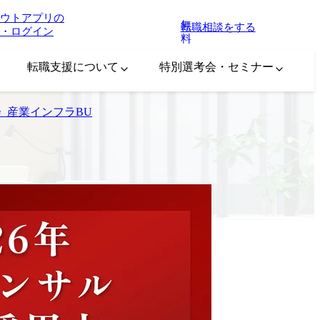
ウトアプリの
無
転職相談をする
・ログイン
料
転職支援について
特別選考会・セミナー
会_産業インフラBU