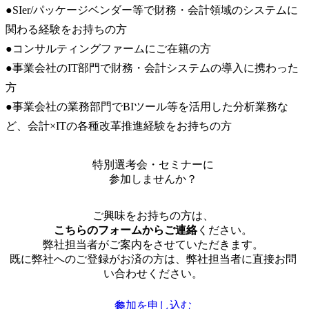
●SIer/パッケージベンダー等で財務・会計領域のシステムに
関わる経験をお持ちの方

●コンサルティングファームにご在籍の方

●事業会社のIT部門で財務・会計システムの導入に携わった
方

●事業会社の業務部門でBIツール等を活用した分析業務な
ど、会計×ITの各種改革推進経験をお持ちの方
特別選考会・セミナーに
参加しませんか？
ご興味をお持ちの方は、
こちらのフォームからご連絡
ください。
弊社担当者がご案内をさせていただきます。
既に弊社へのご登録がお済の方は、弊社担当者に直接お問
い合わせください。
参加を申し込む
無