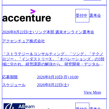
s/20240925162633_7242d0de-3e54-4f03-b076-00318d5c0dff_120
0x644.webp レバレジーズ株式会社 会社説明資料 (https://spea
kerdeck.com/leverages/leverages-hui-she-shao-jie-zi-liao-zhong-tu-
cai-yong-xiang-ke) 「働く人」「事業・サービス」「カルチャ
受付中
選考会
ー」など、レバレジーズのリアルを取り上げています！ (htt
ps://melev.leverages.jp/) レバレジーズグローバル、大分県より
「外国人留学生等受入環境整備事業委託業務」を受託 (http
2026年8月22日(土) ソング本部 週末オンライン選考会
s://prtimes.jp/main/html/rd/p/000000612.000010591.html) レバレ
ジーズ、モチベーション管理システム「NALYSYS」リリー
アクセンチュア株式会社
ス (https://prtimes.jp/main/html/rd/p/000000622.000010591.html) Y
ouTube（【公式】レバレジーズCh） (https://www.youtube.co
「ストラテジー＆コンサルティング」「ソング」「テクノ
m/@leveragesCh) レバレジーズで活躍するメンバー紹介！〜
ロジー」「インダストリーX」「オペレーションズ」の5領
管理職種編 〜 (https://www.youtube.com/watch?v=RETwZKac2
域に分かれ、経営課題の解決から、研究開発・デジタル・
UI) レバレジーズで活躍するメンバー紹介！〜 営業職種編
マーケティング・ITシステムの導入など、コンサルティン
〜 (https://www.youtube.com/watch?v=XJ7Eam0onXA) 創業以
グ領域からその実行的側面であるITサービスの提供まで一
来黒字を維持し、急成長中でありながら安定した事業を展
応募期限
2026年8月10日(月) 16:00
貫して支援する総合系・IT系ファームである あらゆる産業
開し、高い安定性を持つ企業へと成長している 10年後に1兆
において非常に良質な顧客基盤を築いており、Fortune Globa
スケジュール
2026年8月22日(土)
円を目指す日本にもなかなかないメガベンチャー。創業か
l 500社の80％以上の企業をクライアントとして抱えている
ら黒字経営。年間130%成長 https://storage.googleapis.com/our-
View More
手掛けたプロジェクトは「ファーストリテイリングにおけ
vision-production.appspot.com/public/images/20251030164405_5c
るグローバル化」「資生堂グループのDX化支援」「ヴィヴ
527843-d227-4df8-b86c-5587f843fdf6_1200x471.webp https://stor
age.googleapis.com/our-vision-production.appspot.com/public/imag
ィアン・ウエストウッドの製品開発」など多岐にわたる コ
es/20251030164946_dc0888f6-0539-4887-84d7-34c8d8544226_1