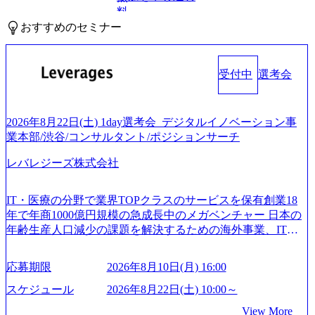
料
おすすめのセミナー
受付中
選考会
2026年8月22日(土) 1day選考会_デジタルイノベーション事
業本部/渋谷/コンサルタント/ポジションサーチ
レバレジーズ株式会社
IT・医療の分野で業界TOPクラスのサービスを保有創業18
年で年商1000億円規模の急成長中のメガベンチャー 日本の
年齢生産人口減少の課題を解決するための海外事業、IT事
業、医療・介護事業、若手キャリア、新規事業といった40
以上の事業を展開する オールインハウスの組織体制をとっ
応募期限
2026年8月10日(月) 16:00
ており社内で新しい事業開発などの人員調達できる 独立資
本経営をとっており、事業創造の自由度が高い https://storag
スケジュール
2026年8月22日(土) 10:00～
e.googleapis.com/our-vision-production.appspot.com/public/image
View More