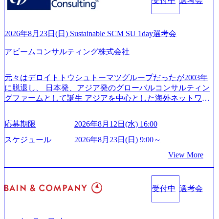
受付中
選考会
ンサルティング活動のみならず、2021年にはKDDIと合弁会
200x666.webp 年間100億円規模の投資の元、10以上もの新規
社「ARISE analytics」を設立し、人工知能とデータアナリテ
事業を立ち上げているため様々な業界を経験することが可
ィクス技術で新たなイノベーションを創出する活動や、デ
能 社内転職が活発であり、多様なスキルを1社で身に着ける
ジタル人材育成の支援も盛んに行う 採用資料 (https://www.ac
2026年8月23日(日) Sustainable SCM SU 1day選考会
ことが可能 事業開発・運用を内包かする「オールインハウ
centure.com/content/dam/accenture/final/accenture-com/document-
ス」型の組織体。社内スカウトや社内公募制度を用いて主
アビームコンサルティング株式会社
2/Accenture-Recruiting-Brochure.pdf#zoom=50) 女性の活躍につ
体的かつ柔軟なキャリア形成が可能。 https://storage.googleap
いて (https://www.accenture.com/content/dam/accenture/final/caree
is.com/our-vision-production.appspot.com/public/images/20251030
rs/corporate/document/women-brochure.pdf#zoom=50) 社員発信
元々はデロイトトウシュトーマツグループだったが2003年
165942_70f09968-1b27-43e6-b849-1cd107c4f488_1200x698.web
のキャリアブログ (https://www.accenture.com/jp-ja/blogs/japan-
に脱退し、 日本発、アジア発のグローバルコンサルティン
p ## 働き方／WLB／待遇 内装8億円超のかっこいいオフィ
careers-blog) 江川社長が語る「105点経営」 (https://business.ni
グファームとして誕生 アジアを中心とした海外ネットワー
スがあり、 働き甲斐のあるランキング、新卒注目ランキン
kkei.com/atcl/gen/19/00604/021600008/) 規模拡大で成功する理
クを通じ、各国や地域に即したグローバル・サービスを提
グ受賞歴多数 あえての未上場であり株主からの圧力がない
由【コンサル業界俯瞰マップ】 (https://diamond.jp/articles/-/34
供している日系最大級の総合コンサルティングファーム
ため事業創造の自由度が高く、赤字事業でも投資して長期
6218) 大手広告代理店出身者などマーケティングのトップ人
応募期限
2026年8月12日(水) 16:00
『Build Beyond As One ®.』をブランドメッセージに掲げ、
的な成長を若手に任せられる環境 対面でのコミュニケーシ
材が集結するワケ (https://markezine.jp/article/detail/45446) エン
企業や組織の変革を通じて社会や産業の課題を解決し、未
ョンメリットを重視するため出社勤務。1日の労働時間平均
スケジュール
2026年8月23日(日) 9:00～
ジニアからコンサルタントへ。会社に入って、何が変わっ
来のありたい姿を実現するとともに、クライアント変革の
9.2時間、有休消化率81%(2024年度の年間データ、エンジニ
た？ (https://www.businessinsider.jp/post-288838) プラダ：ラグ
View More
確実な実現と社会的価値及び経済的価値の追求にも貢献 NE
ア組織） 2026年8月22日(土) 10:00～最長16:00 2026年8月10
ジュアリー製品のパーソナライゼーション (https://www.acce
Cとの戦略的資本提携も実現して、現在はNECのグループ会
日(月) 16:00 ※応募者が定員を上回る場合は、厳正なる審査
nture.com/jp-ja/case-studies/song/prada-luxury-product-customizati
社であり、戦略、業務改革、IT、組織・人事、アウトソー
の上参加者を決定させていただきます。ご了承ください。
on) 大正製薬：ITカーブアウト支援 (https://www.accenture.co
受付中
選考会
シングなどの専門知識と、豊富な経験を持つ約6,000名を超
● 当日の流れ 受付 → 会社説明会 → 面接(会社説明会終了
m/jp-ja/case-studies/consulting/taisho-pharmaceutical)（ストラテ
えるプロフェッショナルを有する 金融、製造、流通、エネ
後、随時ご案内) ※全てリモートにて実施します。 ※参加
ジー & コンサルティング） ソフトバンク：初のオンライン
ルギー、情報通信、公共事業など幅広い分野をクライアン
される方に個別に当日の面接案内をお送りいたします。 ※
開催「SoftBank World 2020」でマーケ＆営業のDX実現 (http