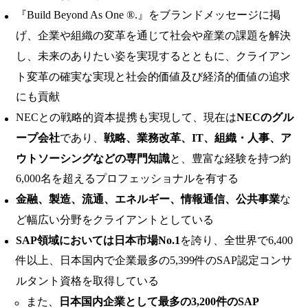
『Build Beyond As One ®.』をブランドメッセージに掲
げ、企業や組織の変革を通じて社会や産業の課題を解決
し、未来のありたい姿を実現するとともに、クライアン
ト変革の確実な実現と社会的価値及び経済的価値の追求
にも貢献
NECとの戦略的資本提携も実現して、現在は
NECのグル
ープ会社
であり、
戦略、業務改革、IT、組織・人事、ア
ウトソーシングなどの専門知識
と、豊富な経験を持つ約
6,000名を超えるプロフェッショナルを有する
金融、製造、流通、エネルギー、情報通信、公共事業
な
ど幅広い分野をクライアントとしている
SAP領域においては日本市場No.1
を誇り、全世界で6,400
件以上、日本国内で企業最多の5,399件のSAP認定コンサ
ルタント資格を取得している
また、
日本国内企業として最多の3,200件のSAP