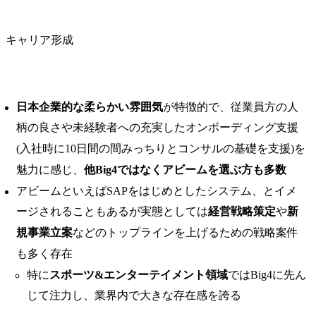
キャリア形成
日本企業的な柔らかい雰囲気
が特徴的で、従業員方の人
柄の良さや未経験者への充実したオンボーディング支援
(入社時に10日間の間みっちりとコンサルの基礎を支援)を
魅力に感じ、
他Big4ではなくアビームを選ぶ方も多数
アビームといえばSAPをはじめとしたシステム、とイメ
ージされることもあるが実態としては
経営戦略策定
や
新
規事業立案
などのトップラインを上げるための戦略案件
も多く存在
特に
スポーツ&エンターテイメント領域
ではBig4に先ん
じて注力し、業界内で大きな存在感を誇る