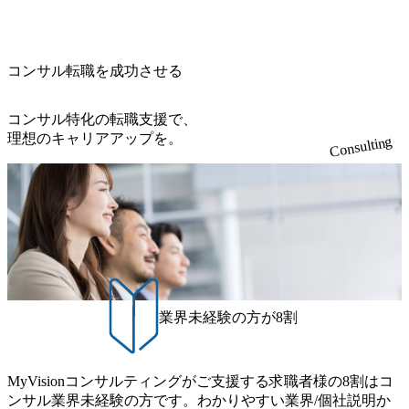
の答えを提供したい、というベインのコンサルティングに
て20年近く成長を続けており、2022年3月期の連結売上高は
ご担当いただき、当社の社員が業務面をサポートしつつ、
展開、ハラスメント抑止に向けた研修の拡充、社外窓口設
おける信念であり、カルチャーにもなっている。 海外オフ
991億円、1,000億円突破が目前となった 2023年4月1日時点
徐々に対応範囲を広げていただきます。 ＜QAエンジニア＞
置など徹底的な仕組み化を推進する 育休取得率は男性6
ィスとの連携が多く、海外プロジェクトへのアサインや海
でグループ従業員数は7523人と、国内でも有数の規模のコ
本質的な品質向上を目的とし、プロジェクトの上流(コンサ
5%、女性100%と全国平均を上回る実績を持ち、女性の管理
外オフィスへのトランスファー制度などが充実している。
ンサルティング会社となり、今後も成長性が大きくみられ
コンサル転職を成功させる
ルティング領域)から参画いただきます。 課題選定から顧客
職率も21.8%（2023年12月時点）とフレキシブルな働き方を
東京オフィスに来るグローバルメンバーも多く、グローバ
る 日本企業的な柔らかい雰囲気が特徴的で、従業員方の人
への企画提案、そして実行までを一気通貫で支援していた
提供 2026年8月22日(土) 面接枠 ①10時開始、②11時開始、
ル・ワンチームで活動している。プロボノ活動にも力を入
柄の良さや未経験者への充実したオンボーディング支援(入
だきます。 アジャイル開発を通じて顧客の要望や提案を柔
③12時開始 2026年8月10日(月) 16:00 各回50分程度を想定 オ
コンサル特化の転職支援で、
れており、これまで多くのNPO・NGOなどの非営利団体に
社時に10日間の間みっちりとコンサルの基礎を支援)を魅力
軟に取り入れながら改善サイクルを回すため、ご自身の提
ンライン 書類選考通過者
理想のキャリアアップを。
無償でコンサルティングを提供している。 2026年8月29日
Consulting
に感じ、他Big4ではなくアビームを選ぶ方も多数 アビーム
案がサービスに直接反映されやすく、高い貢献度を実感で
(土) の対面Kick-offイベントを皮切りに1か月程度のプログラ
といえばSAPをはじめとしたシステム、とイメージされる
きます。 ● 勤務地 東京都渋谷区渋谷3丁目6-7 渋谷金王タワ
ム ※初回プログラム : 8月29日(土)10:00～13:30 2026年8月12
こともあるが実態としては経営戦略策定や新規事業立案な
ー 事業所内禁煙(入居する施設に喫煙専用室あり) ・就業規
日(水) 16:00 Bain & Company Tokyoでは、「Tokyo Be Bold Pr
どのトップラインを上げるための戦略案件も多く存在 特に
則により就業時間内の喫煙を全面的に禁止 ・禁煙サポート
ogram (女性候補者向け選考支援プログラム)」を実施いたし
スポーツ&エンターテイメント領域ではBig4に先んじて注力
制度あり オンライン ● 必須要件 以下いずれかのご経験をお
ます。クライアントに斬新なソリューションを提供し、複
し、業界内で大きな存在感を誇る 社員の多様化する生活ス
持ちの方 ・システム・ソフトウェア開発経験3年以上 ・要
雑な経営課題を解決するために、チームのダイバーシティ
タイルやライフイベントに対応した働きやすい職場環境を
件定義～基本設計など上流経験2年以上 ・PMO経験2年以上
は欠かせません。是非、ユニークな視点と高い志を持つ女
実現するため、さまざまなサポート制度を導入している 多
● 歓迎要件 ・要件定義から詳細設計までのいずれかの上流
性の皆様に多数ご参画頂きたいと考え、プログラムを開催
文化理解や女性の活躍推進などの取り組み、また、フレッ
工程の経験 ・サブリーダー以上のマネジメント経験 ・お客
致します。 「未経験では難しいのではないか」、「実際女
業界未経験の方が8割
クス制度やフリーロケーション制度、フルリモート制度な
様との折衝経験、交渉経験 ・組織課題に対して主体的に業
性はどのように活躍をしているのか」、「ケース面接の経
どの多様な働き方をサポートする制度が整備されている 202
務改善に取り組まれたご経験 ・アジャイル/スクラムへの興
験がなく対策の仕方が知りたい」などのお声をたくさんい
6年8月23日(日) 9:00～18:00終了 2026年8月12日(水) 16:00 202
味関心 ● 求める人物像 ・リーダーシップが取れる方/一人称
ただいているため、今回のプログラムでは現役の面接官と
6年8月23日(日)にSustainable SCM SU 1day選考会を開催いた
MyVisionコンサルティングがご支援する求職者様の8割はコ
で主体的に動ける方 ・年齢にこだわらず、アドバイスを素
食事などのカジュアルな交流、実際のプロジェクトのケー
します。 当SUは「GlobalでのSCM構築」や「物流・調達コ
ンサル業界未経験の方です。わかりやすい業界/個社説明か
直に受け取れる方 ・推進力のある方
ススタディ、1対1の模擬面接等、複数のセッションを約1か