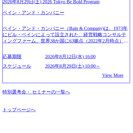
トとしている SAP領域においては日本市場No.1を誇り、全
通常の選考フローと異なり、事前に適性検査をご受検いた
2026年8月29日(土) 2026 Tokyo Be Bold Program
s://www.accenture.com/jp-ja/case-studies/communications-media/so
世界で6,400件以上、日本国内で企業最多の5,399件のSAP認
だきます。 ● 詳細 デジタルイノベーション事業部でのポジ
ftbank)（通信） 経済産業省：事業者の申請手続きを電子化
ベイン・アンド・カンパニー
定コンサルタント資格を取得している また、日本国内企業
ションサーチになります。 ご経験やスキル、そして適性や
する「保安ネット」を構築。省庁DXの先進事例を実現 (http
として最多の3,200件のSAP S/4HANA®認定コンサルタント
志向性に合わせて、以下のいずれかの役割でご活躍いただ
s://www.accenture.com/jp-ja/case-studies/public-service/meti-indust
資格も保有、さまざまな業界・業種でのプロジェクト実績
きます。 ※本求人はレバテック株式会社の雇用となりま
ry-safety-network)（公共サービス） カルビー：SAP HANAの
ベイン・アンド・カンパニー（Bain & Company)は、1973年
と蓄積されたノウハウを基に独自の方法論やテンプレート
す。 ※案件によっては客先に出向いての作業も発生しま
導入で基幹システムを刷新 (https://www.accenture.com/jp-ja/ca
にビル・ベインによって設立された、経営戦略コンサルテ
を開発し、それらを活用してお客様に最適なSAPコンサル
す。 ＜ITコンサルタント＞ Webアプリケーション、SaaS系
se-studies/consumer-goods-services/calbee)（消費財・サービ
ィングファーム。世界38か国に63拠点（2022年2月時点）、
ティングサービスを提供する https://storage.googleapis.com/our
の領域において、大手・ベンチャー・スタートアップ企業
ス） 世界49カ国に約73万人以上（2024年5月時点）の社員を
東京オフィスは1982年に開設。 「コンサルタントがクライ
-vision-production.appspot.com/public/images/20240925132728_9
に対する課題解決支援を行います。 直近の案件では、大規
擁し、世界120以上の国の企業を顧客に売上641億ドルを誇
アントにお届けするのは単なるレポートではなく、『結
96dc8f2-7d54-42b9-a7ae-8c532c52d3d8_1200x678.webp アビー
応募期限
2026年8月12日(水) 16:00
模基幹システムにおける最上流のPoC(概念実証)支援から構
る 日本では2.3万人以上の従業員を擁しており(会計系BIG4
果』である。」この原則のもと、ベインは1973年に創業さ
ムコンサルティング会社資料 (https://www.abeam.com/content/
想策定、開発マネジメント支援までを一気通貫で担当して
を上回る規模感)、営業利益率も約15％と驚異的な数字とな
れた。クライアントが不確かな未来の中、競争に勝てるよ
スケジュール
2026年8月29日(土) 10:00～
dam/abeam/jp/ja/about/company/ABeamConsultingCompanyProfil
います。 生成AIなどの最新技術とシステムを活用し、顧客
っている、売上・従業員数共にこの8年間で4倍近くの成長
う、カスタマイズされた戦略を策定し、クライアントと共
e_jpn_4.pdf) 『SAP AWARD OF EXCELLENCE 2024』にお
View More
の業務革新と効率化の実現に貢献します。 ＜PL/PM＞ 顧客
を遂げていることから、今後も高い成長が見込まれる 多く
に、提言を具体的な行動に落とし込んでいる。 徹底した
いて優秀賞「プロジェクト・アワード」を受賞 (https://prtime
の要望を深くヒアリングし、企画構想からアジャイル開発
の技術者を抱えており、アビームコンサルティングに続い
「結果主義」を標榜。クライアントのフルポテンシャル実
s.jp/main/html/rd/p/000000010.000123981.html) アビームコンサ
による開発支援までを一気通貫で推進していただきます。
て日本国内2番目にSAP認定コンサルタント制度の有資格者
現を目標に、具体的に目に見える成果を出すことを信条と
特別選考会・ セミナーの一覧へ
ルティング、社員の健康改善を支援 食事・睡眠など可視
プロジェクト提案・推進の中核として、企画・要件定義か
数が多く、特にIT領域に強みを持つ グローバルのポジショ
して、全社戦略やトランスフォーメーション案件を多く扱
化 (https://www.nikkan.co.jp/articles/view/00694812) “失われた3
らテストまでの一連の工程における管理業務に加え、最上
ンに自由に応募できる社内の転職ツール「キャリアズ・マ
っている ベインの社風を体現するものとして「True North」
0年”をアビームの｢人的資本経営｣で取り戻したい (https://ww
流での現状分析、顧客ヒアリング、戦略策定、技術選定、
ーケットプレイス」が存在し、本ツールを活用で上司の引
（真北）という言葉がよくつかわれる。針が少し東に傾い
トップページへ
w.businessinsider.jp/post-283587) アサヒグループホールディン
品質改善なども推進していただきます。 ＜SE＞ 参画いただ
き留めを受けずに移動が可能である（異動者は年間約1,000
て見えるTrue Northとは磁北ではなく真北、風説や思い込み
グスのESG価値の可視化を支援 「インパクト加重会計」
く案件はプライム案件メインです。 要件定義～設計～開発
名） 残業時間や有休取得率など約10項目を数値化すること
による一見正しい答えや、単に理論的に正しいが実行不可
を用いて非財務活動の社会的インパクトを算出 (https://prtime
～テスト～リリース・リリース後対応まで一気通貫でご担
で、実行前後で離職率を半減させることに成功した 18時以
能な答えではなく、企業と社会の最大価値を追求した本当
s.jp/main/html/rd/p/000000015.000123981.html) NECから独立し
当いただきます。 参画当初はご経験に応じたフェーズから
降の会議を原則禁止としているほか、在宅勤務制度の全社