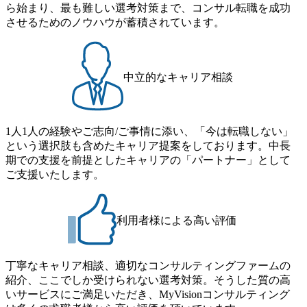
ストの構造改革」といった伝統的なテーマに留まらずクラ
ら始まり、最も難しい選考対策まで、コンサル転職を成功
月の期間に渡り行い、選考にご参加いただきます。コンサ
イアントがこれから取組むべき「グリーントランスフォー
させるためのノウハウが蓄積されています。
ルタント未経験の方でも、戦略コンサルタントの具体的な
メーション」、「サーキュラーエコノミー(循環経済)」とい
仕事内容からお話をさせていただきますので、戦略コンサ
った社会課題やテーマに対して、グローバル知見と最新の
ルティングにご興味をお持ちの方は、この機会にぜひご応
事例などを基に企業の構造改革と社会価値の創造の取り組
募ください。 ● 応募後のフロー ・書類選考後、対象者の方
みを行うプロフェッショナルチームです。 今回1day選考対
中立的なキャリア相談
にはWebテストを8月20日までに受験いただきます ・8月21
象となるポジションは下記となります。 ・コンサルタント
日までにプログラム参加者をご案内します ・初回プログラ
(調達改革・設備O&M)【SCS SU】 ・コンサルタント(ECM/
ム : 8月29日(土)10:00～13:30 @ベイン東京オフィス(六本木)
SCM構想・PLM/MES改革)【SSC SU】 ・コンサルタント(物
・プログラム期間中はコンサルタントとの食事会、プロジ
1人1人の経験やご志向/ご事情に添い、「今は転職しない」
流改革/需給プロセス改革)【SSC SU】 ・SCM/ECMデータ・
ェクトのご紹介、ケースワークショップなどを実施します
という選択肢も含めたキャリア提案をしております。中長
プロセス分析・AI活用_Sustainable SCM Strategy Unit(Strategy
・10月17日(土)開催の選考会にて採用面接を実施する予定で
期での支援を前提としたキャリアの「パートナー」として
Consultant職)≪東京・大阪≫ ・コンサルタント(SCS SUオー
す ※ご都合が合わない方は別途調整いたします 初回プロ
ご支援いたします。
プンポジション)【SCS SU】 ※当日は全体での会社説明な
グラム : ベイン東京オフィス(六本木) ※イベントによりオン
どはなく、個別選考のみの実施を予定しています ※1名あた
ラインまたはオフラインの実施 ※東京オフィスのみのご応
りの拘束時間は1時間～最大2時間半程度を想定しています
募となります。他オフィス希望を含めたご応募はお受けい
※1次面接と最終面接の間をなるべく空けないよう調整して
利用者様による高い評価
たしかねますのでご了承ください ● フルタイムでの職務経
おりますが、調整が叶わないケースもございます オンライ
歴を2年以上お持ちの方で、東京オフィスのコンサルタント
ン 書類選考通過者
ポジションに応募意思がある方 ● 英語・日本語ともにビジ
丁寧なキャリア相談、適切なコンサルティングファームの
ネスレベルの方 ※日本語が母国語でない方は日本語能力
紹介、ここでしか受けられない選考対策。そうした質の高
試験N1またはそれ相当の上級レベルの日本語力(会話・読解
いサービスにご満足いただき、MyVisionコンサルティング
力)