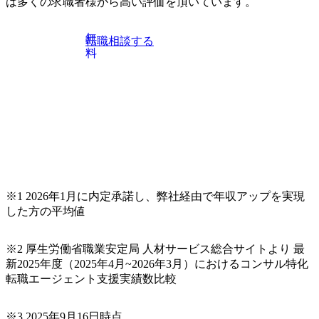
は多くの求職者様から高い評価を頂いています。
無
転職相談する
料
※1 2026年1月に内定承諾し、弊社経由で年収アップを実現
した方の平均値
※2 厚生労働省職業安定局 人材サービス総合サイトより 最
新2025年度（2025年4月~2026年3月）におけるコンサル特化
転職エージェント支援実績数比較
※3 2025年9月16日時点