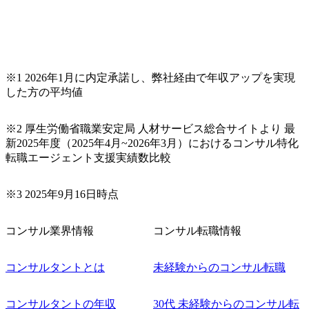
9:00～20:00) ・書類免除でのご対応もしておりますので担当
リクルーターまでご相談下さい。 ・ご希望の方は、会社説
明会兼現場座談会実施後、カジュアル面談もしくは1次選考
の対応もさせて頂きますので担当リクルーターまでご相談
下さい。なお、当日はコンテンツに変更があること、ご了
承ください。 【服装・持ち物】 ・特になし カジュアルな服
※1 2026年1月に内定承諾し、弊社経由で年収アップを実現
装でご参加ください。 【募集ポジション】 ITコンサルタン
した方の平均値
ト(役職問わず) 【案件内容(一例)】 ・IT戦略立案/IT中長期
ロードマップ策定 ・全社クラウド基盤グランドデザイン策
※2 厚生労働省職業安定局 人材サービス総合サイトより 最
定 ・全社デジタルトランスフォーメーション企画構想 ・業
新2025年度（2025年4月~2026年3月）におけるコンサル特化
務/組織/システムの現状分析/RPA選定/導入/実装 ・プライベ
転職エージェント支援実績数比較
ート/パブリッククラウド導入 ・AI活用による業務効率化/
業務再構築 ・IoTを活用したデジタルワークスタイル変革案
企画 ・Disruptive Technologyを活用した新規事業の立案/推
※3 2025年9月16日時点
進 など 【中途入社社員の入社の決め手(一例)】 ・創業
フェーズに参画し、コアメンバーとして会社を一緒に創り
コンサル業界情報
コンサル転職情報
上げていきたい ・サービスやソリューションに捉われず、
顧客が真に求めるサービスを提供したい ・様々な業種業界
でのプロジェクトに参画し、自身のスキルアップを図りた
コンサルタントとは
未経験からのコンサル転職
い ・エンジニア経験を活かして要件定義や提案、企画とい
った上流工程にチャレンジしたい ・コンサルのみならず新
コンサルタントの年収
30代 未経験からのコンサル転
規事業開発にも興味があり、ゆくゆくはチャレンジしてみ