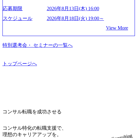
ずはどんな仕事か知りたい 転職を考えたばかりで、幅広く
ストリーやソリューションを裁量をもって経験できる ・上
成⻑を遂げている。 現在コンサルティングファームでは外
度など】 独身寮：富山事業所の近くに、白風寮と青風寮の2
応募期限
2026年8月13日(木) 16:00
業界の情報を集めたい 働くイメージを具体的に知りたい M
流工程、先端技術を学べる環境 【コンサルファーム経験
資も含めて売上高TOP10にランクインしている。 主力事業
つの寮があり、以下の入居基準を満たす方が入居可能で
&A業界にご興味がある方、転職を少しでもお考えの方はも
者】 ・専門領域に軸足を置きながら、他領域にもチャレン
はITコンサルティング。幅広い業界の大企業を中心に、IT
スケジュール
2026年8月18日(火) 19:00～
す。 ＜入居基準＞ ・満33歳までの独身者 ・自宅から勤務地
ちろん、情報収集をしたい方でも歓迎です。お気軽にご参
ジできる環境 ・タイトルアップでのオファー ・現職ファー
戦略策定等の上流工程から実装・運用定着まで一気通貫で
までの通勤総時間が2時間を超えること 住宅手当： 本社の
View More
加ください。 当日は、質疑応答のお時間もご用意しており
ムより高いオファー年収 ・実力主義でプロモーションでき
支援している。 他方、インキュベーション事業を手掛けて
近くには独身寮や社宅等が無いため、条件を満たす方には
ます。 是非、説明会にてお話できることを楽しみにしてお
る（ダブルスキップもあり） ・週に1度のアサインｍｔｇで
いるのも同社の特徴であり、 自社で新規事業開発も手掛け
住宅手当を支給します。 また、独身寮は男性のみの入居と
ります。 説明会後にアンケート回答をお願いいたします。
こまめに社員のキャリアについて検討してもらえる。結
つつ、複数社への出資～ハンズオン支援も行っている。 (参
特別選考会・ セミナーの一覧へ
なるため、入居基準を満たす女性には住宅手当を支給しま
オンライン(Google meets)
果、なりたいキャリアを反映できるｐｊにアサインしても
考) https://www.dirbato.co.jp/service/incubation.html (https://www.
す。 住宅手当は、一般賃貸物件を従業員が契約し、規程で
らえる ・シンプレクスというテクノロジーに強い部隊がい
dirbato.co.jp/service/incubation.html) 大手総合系コンサルティ
定める金額を会社が支払います。 その他： 採用時や転勤等
るため、エンジニアの視点からも協業しクライアントへ価
ングファームや、Slerなどから優秀層が多数ジョイン。 http
トップページへ
による引っ越し費用は、会社が負担します。 2026年8月18日
値提供できる ・デリバリー中心の案件もあればセールス中
s://storage.googleapis.com/our-vision-production.appspot.com/publi
(火) 19:00～20:00 2026年8月13日(木) 16:00 応募をご検討され
心の案件もあり、個々の裁量や得意領域に合わせた売り上
c/images/20240925205344_42693807-c7d5-418f-965b-3a03a5dd5
ている方を対象に、会社説明会を実施予定です。 ● 求人名
げの立て方を選べる ここ1年で社員数60名⇒100名超、売上
723_1200x559.webp 楽天グループ、SMBCグループ、NTT、
・【富山】半導体製造装置の生産エンジニア(製造・生産工
今期18億円⇒来期30億円（いずれも約170％アップ）と急成
良品計画、ファーストリテイリング等大手企業が中心顧客
程の管理業務) ※主任候補・リーダークラス ・【砺波】半
長中のファームである また、成長中ファームのため優秀な
直近では大阪万博のプロジェクトをAC、PwCとのコンペに
導体製造装置の生産エンジニア(製造・生産工程の管理業務)
上司の近くで働けるチャンスも多い(ボストン・コンサルテ
勝ち受注。 業務システム、ToC向けアプリ、セキュリティ
※主任候補・リーダークラス オンライン (Microsoft Teams)
ィング・グループ出身者等 (https://www.xspear.co.jp/member/ta
等万博に関するあらゆるIT関連業務をコンサルティングし
※顔出しは不要です。ご質問頂く際のみ、顔出ししていた
コンサル転職を成功させる
keto_kajita/)） 多様なメンバー、多様なプロジェクトによる
ている。 <u>ワンプール制</u>を取っており、業界の枠に縛
だければと存じます。
自己成長機会が多く、新たなチャレンジが可能 100名規模に
られず様々な案件にチャレンジ可能 専属の営業部隊がお
も関わらず、外資系戦略コンサルティングファームや総合
り、<u>営業活動に工数を割かれることなくデリバリーに注
コンサル特化の転職支援で、
系コンサルティングファームをはじめ、メーカー、ITベン
力可能</u> 従業員満足度を非常に重視しており、意にそぐ
理想のキャリアアップを。
Consulting