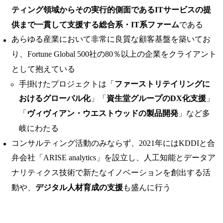
ティング領域からその実行的側面であるITサービスの提
供まで一貫して支援する総合系・IT系ファーム
である
あらゆる産業において非常に良質な顧客基盤を築いてお
り、Fortune Global 500社の80％以上の企業をクライアント
として抱えている
手掛けたプロジェクトは「
ファーストリテイリングに
おけるグローバル化
」「
資生堂グループのDX化支援
」
「
ヴィヴィアン・ウエストウッドの製品開発
」など多
岐にわたる
コンサルティング活動のみならず、2021年にはKDDIと合
弁会社「ARISE analytics」を設立し、人工知能とデータア
ナリティクス技術で新たなイノベーションを創出する活
動や、
デジタル人材育成の支援
も盛んに行う