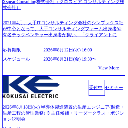
Xspear Consulting株式会社（クロスピア コンサルティング株
式会社）
2021年4月、大手ITコンサルティング会社のシンプレクス社
が中心となって、大手コンサルティングファーム出身者や
有名テックベンチャー出身者が集い、「クライアントにと
って真のデジタルトランスフォーメーションを創造した
い」という想いの下で立ち上げた新鋭ファーム テクノロジ
応募期限
2026年8月12日(水) 16:00
ーがビジネスの成功に大きな影響力を持つDX時代におい
て、20年以上にわたってFintech業界を中心に最先端テクノ
スケジュール
2026年8月21日(金) 19:30〜
ロジーを提供してきたシンプレクスのノウハウを活かしつ
View More
つ、あらゆる業種・業界のクライアントの企業価値の最大
化を支援するために、戦略策定、組織改革、人材育成、業
務改善、実行支援などのコンサルティングサービスを一気
受付中
セミナー
通貫で提供するのが特徴（いわゆる総合コンサルティング
ファーム） 社名の由来は”DXエリアにSpir（槍）を指して
切り開く””simplexないでは金融以外の領域にX（クロス）し
ていく”という位置づけ 一昔前は金融が強い企業として認知
2026年8月18日(火) 半導体製造装置の生産エンジニア(製造・
されていたが、現在金融の売上割合は全体の3割。現在はTo
生産工程の管理業務) ※主任候補・リーダークラス・ポジシ
C事業を始め、パブリック、製造業、通信、エンタメ、教
ョン説明会
育、保健など幅広く強みのあるファーム。 ワンプール制で