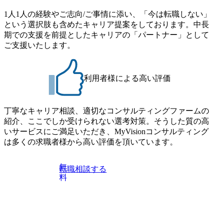
できる機会ですので、ぜひご参加ください。 当日はXspear
界におけるIT人材価値再興。Dirbatoの最前線パートナーが
1人1人の経験やご志向/ご事情に添い、「今は転職しない」
Consulting代表取締役の早田とMDやその他現場社員が複数
切り開くテクノロジーの変革」 https://forbesjapan.com/articles/
という選択肢も含めたキャリア提案をしております。中長
preview/68657?preview=TAI1oir8Coe5Df3zuZhtd24YfH72/Zzdm
名参加する予定です！ ●費用 : 無料 虎ノ門ヒルズ付近 ※詳
期での支援を前提としたキャリアの「パートナー」として
BTIEMOnWUWREjOFLO1IL1KPEi4dgCbb Forbes JAPAN Bra
細な場所については参加者の方へ個別でご連絡いたしま
ご支援いたします。
ndVoice Studio 「求めるのは、競争と連帯 。IT特化の急成長
す。 コンサルファームにてマネージャー以上の職務を担当
ファーム・Dirbatoの社員支援」 https://forbesjapan.com/articles/
している方
detail/69848 MyViision企業インタビュー① https://my-vision.co.
利用者様による高い評価
jp/consulting-firm/dirbato/interview01 MyViision企業インタビュ
ー② https://my-vision.co.jp/consulting-firm/dirbato/interview02 20
26年8月18日(火) 19:00開始～最長20:00終了 2026年8月13日
(木) 16:00 当日はDirbatoの現役トップコンサルタントが業界
丁寧なキャリア相談、適切なコンサルティングファームの
動向を踏まえ、コンサルティング市場の最新トレンドをお
紹介、ここでしか受けられない選考対策。そうした質の高
伝えいたします。コンサルティング業界への転職を迷われ
いサービスにご満足いただき、MyVisionコンサルティング
ている方や情報収集を行いたい方のご参加も歓迎です。更
は多くの求職者様から高い評価を頂いています。
に、当日は現場コンサルタントとの座談会も開催します。
上位職のコンサルタントだけでなく、メンバークラスのコ
無
転職相談する
ンサルタントも登壇しますので、当社へ気になることや転
料
職後のご不安な事はその場でご質問いただけますので、ぜ
ひお聞きください！ ※過去の質問例)会社の強みや中長期の
方向性、コンサルタントとSEの違い、他コンサルファーム
との違い、今後のキャリアパス など。 会社説明＋座談会(1