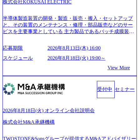
株式会社KOKUSAI ELECTRIC
はあるが、社員の興味のある分野やスキルを活用したいな
どの希望は考慮してのアサイン。 そのため、専門性を身に
着けたい方でも幅広に経験を積みたい方でも、キャリア形
半導体製造装置の開発・製造・販売・搬入・セットアップ
成が柔軟に可能な環境である。 https://storage.googleapis.com/
と、その装置のメンテナンス・修理・部品販売などのサー
our-vision-production.appspot.com/public/images/20240925204135
ビスを主要事業としている 主力製品であるバッチ成膜装置
_93b1bff3-f71c-4bc9-8bd9-72a8a4826007_1200x554.webp https://
は、世界中の半導体デバイスメーカーから高く評価され、
storage.googleapis.com/our-vision-production.appspot.com/public/i
世界トップクラスのシェアを有している 技術と対話を通じ
mages/20250502152751_46c65543-87ef-4e86-a85a-8649e1c532f9
応募期限
2026年8月13日(木) 16:00
て未来を創造し、社会課題の解決に貢献することを目指し
_956x512.webp https://storage.googleapis.com/our-vision-producti
on.appspot.com/public/images/20250502152804_ba6aaa1a-9ffc-4f
ている Mission:私たちの技術/私たちの対話 Vision:夢を未来
スケジュール
2026年8月18日(火) 19:00～
2a-9b40-06fff8ee19af_961x517.webp https://storage.googleapis.co
につなぐベストパートナー Value:私たちの技術/私たちの対
View More
m/our-vision-production.appspot.com/public/images/202505021528
話 IoT社会の浸透、AIの加速等により半導体需要は世界中で
31_721b100c-62c9-4258-aa0e-97182898115f_960x510.webp シ
急伸長しており、それに伴い半導体製造装置の需要も伸長
ンプレクス社は、FinTech領域に強みを持つITコンサルティ
中 https://storage.googleapis.com/our-vision-production.appspot.co
ング会社で、NRI、NTTDATAと同じく世界のFinTech Ranki
受付中
セミナー
m/public/images/20260224131045_0fee4978-bb25-43a7-a367-542
ngsTop 100企業にも選出されている。ITコンサルティング、
6b95cd599_1200x543.webp https://storage.googleapis.com/our-visi
開発、運用保守と言った全工程を行う「一気通貫体制」が
on-production.appspot.com/public/images/20260224131052_2abe7
特長 ビジネスへの深い理解を持つコンサルタントが集うXs
cb8-329e-4a45-a8f5-73d9728b2cd7_1200x486.webp https://storag
2026年8月18日(火) オンライン会社説明会
e.googleapis.com/our-vision-production.appspot.com/public/image
pearと、最先端テクノロジーに深い知見を持つシンプレクス
s/20260224131100_d8b3379f-6e64-4566-aea4-924f21977d35_120
社またはグループ会社との協力体制を築いている Xspear社
株式会社M&A承継機構
0x460.webp https://storage.googleapis.com/our-vision-production.a
はあくまでもコンサルティングファームであり、システム
ppspot.com/public/images/20260224131116_05d25aab-49d6-4429-
開発を担当することはない https://storage.googleapis.com/our-vi
810e-138e27965ee8_1200x386.webp グローバル人財育成を目
TWOSTONE&Sonsグループが提供するM&Aアドバイザリー
sion-production.appspot.com/public/images/20240925204111_caa9