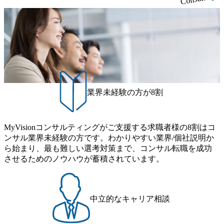
チャー、外資系金融機関など多彩な出自で構成されてお
わないプロジェクトにアサインされてしまった場合、半強
り、常に刺激を受けながらプロジェクトワークが可能 総合
制的に別のプロジェクトに異動することが可能。その結
コンサルティングファームの名の通り、全方位のクライア
果、<u>退職率も10%程度</u>(他社平均は2～30%程度) 残業
ントに対して様々なプロジェクトが存在しており、手を上
時間は<u>平均30時間程度。</u>バリューが出ていないから
げれば常に新しいテーマのチャレンジ機会を提供している
残業代をつけさせないといったことはしない DE&Iにおいて
（ワンプール制） そのため、全体の離職率10％以下、未経
は女性活用や外国人/高齢者/障碍者などさまざまなバックグ
験3年未満の離職率は0％と驚異の定着率を誇る 大手ファー
ラウンドを持つメンバーの働く環境を整えている SDGsの推
ムと同水準以上の報酬制度であり、ファーム経験者の場合
進にも積極的で、プロボノ支援等を行っている 部活動も活
は、転職時報酬アップが基本 強く「個人」の成⾧を重視す
発で、多くのクラブが立ち上がっており、さまざまな役
業界未経験の方が8割
るカルチャーであり、昇進に枠もなく、今ならReadyになれ
職・所属・組織を超えて社員間のネットワーク形成・交流
ば上がれる環境となっている 安定した経営環境の下、コン
の場となっている <u>教育・研修プログラムが非常に充実</
サルティングファームの立ち上げフェーズに関わることが
u>しており、自己成長の機会も多い DirTuneという社内限定
MyVisionコンサルティングがご支援する求職者様の8割はコ
できる 豊富な経験を持つコンサル経験者の場合は、自らチ
番組があり、新卒紹介、会社の七不思議紹介等、規模が大
ンサル業界未経験の方です。わかりやすい業界/個社説明か
ームを立ち上げることが可能 裁量をもった営業活動、デリ
きくなっていく中で社員同士のつながりを広げる取り組み
ら始まり、最も難しい選考対策まで、コンサル転職を成功
バリー活動ができる(スタートアップとの協業、新規ソリュ
もしている 今後の成長戦略として海外展開を見据えてい
させるためのノウハウが蓄積されています。
ーションの開発 など) シンプレクスの顧客基盤、エンジニ
る。足元のグローバル案件割合は10%程度だが、英語が得
アケイパビリティを活かた確度の高い事業立ち上げが経験
意でグローバル案件に興味がある方はアサインされるチャ
できる 2026年8月21日(金) 19:30〜21:30 (19:20開場) 2026年8
ンスも大きい。 代表インタビュー https://note.com/dirbato/n/n0
月12日(水) 16:00 ※参加状況によっては抽選とさせていただ
a040c36b128 Forbes JAPAN BrandVoice Studio 「使命はテクノ
中立的なキャリア相談
く可能性がございます。 このたび、ファーム経験者の方を
ロジーで企業の可能性を引き出すこと。日本に求められるI
対象にした懇親会形式の採用イベント「サロンイベント」
Tコンサルタントという伴走者」 https://forbesjapan.com/article
を開催いたします。 カジュアルな場で現場社員と直接交流
s/detail/67452 Forbes JAPAN BrandVoice Studio 「コンサル業