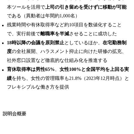
本ツールを活用で
上司の引き留めを受けずに移動が可能
である（異動者は年間約1,000名）
残業時間や有休取得率など約10項目を数値化すること
で、実行前後で
離職率を半減
させることに成功した
18時以降の会議を原則禁止
としているほか、
在宅勤務制
度
の全社展開、ハラスメント抑止に向けた研修の拡充、
社外窓口設置など徹底的な仕組み化を推進する
育休取得率は男性65%
、
女性100%と全国平均を上回る実
績
を持ち、女性の管理職率も21.8%（2023年12月時点）と
フレキシブルな働き方を提供
説明会概要