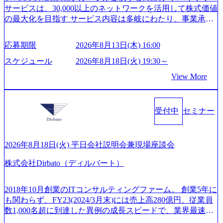
的とした「語学研修」、効果的なプレゼンのポイントを掴
サービスは、30,000以上のネットワークを活用して株式価値
4e4b-6aae-45a6-a0ce-b98154c816a2_1153x543.webp メンバー情
み実践に強くなるための「プレゼン研修」、自社キャリア
の最大化を目指す サービス内容は多岐にわたり、事業承継
報 (https://www.xspear.co.jp/member/)一部抜粋 - 伊勢山 昇吾氏:
アドバイザーによる自身のキャリア構築をめざす「キャリ
コンサルティングやM&Aアドバイザリー、財務アドバイザ
ベイカレントにてIT戦略立案から実装支援を軸に、様々な
ア開発研修」などがある 生産現場を含む全部門でフレック
リーなどが含まれており、幅広いニーズに対応 譲渡企業に
業界で新規事業戦略、成長戦略、PMI推進、業務改革等の幅
スタイム制度を実施しており、月単位の決められた労働時
応募期限
2026年8月13日(木) 16:00
対しては完全成功報酬制を採用し、M&A以外の選択肢も尊
広いプロジェクトに従事 - 鈴木健仁氏：新卒でベイカレン
間の範囲内で、出社・退社の時刻を社員の自己裁量に委
重する姿勢を持ち、将来の株価成長を取り込むスキームの
トに入社し最年少ディレクターを経てXspearに参画 - 梶田
スケジュール
2026年8月18日(火) 19:30～
ね、ワークライフバランスを図りながら効率的に働くこと
構築や事業承継支援も行う TWOSTONE&SonsグループはM
威人氏：BCG出身。金融業界における戦略策定、DX戦略立
ができる 【休日】 土日祝休みの完全週休2日制 2025年度の
View More
&A業界のリーディングカンパニーであり、領域にこだわら
案、人事組織テーマに強みを持ち、メディア・エンタメ業
年間休日は125日（GW8日、夏季9日、年末年始9日） 有給
ず幅広い案件に携わりながら自己成長とキャリアの挑戦が
界においてはDX戦略立案、NFT等の新規事業立案を得意と
休暇は年間24日（4月1日入社の場合）で、入社日に付与さ
可能 M&Aセンター出身者3名がメインメンバーであり、経
する。 - 藏満 一馬氏：アクセンチュア出身。金融業界を中
れます。 年次有給休暇の残日数は、翌年度に繰り越すこと
受付中
セミナー
験豊富なアドバイザーと共に働くことで、M&Aや財務アド
心に、DX戦略策定、新規事業立案、組織変革、規制対応等
ができます。 慶弔休暇は、事由により取得可能日数は異な
バイザリーなどの専門知識を獲得し、キャリアを発展させ
の幅広いプロジェクトを主導する。 - 天野 善仁氏：19卒Pw
りますが、3～7日の連続休暇を取得できます。 リフレッシ
る機会が提供される 主担当成約で10件以上ある人は課長職
C出身。Xspear最年少シニアマネージャー 社員インタビュー
ュ休暇は、規程で定める勤続年数ごとに、連続5日のリフレ
となり、平均3000万～4000万の年収となる 内訳としては個
ページ (https://www.xspear.co.jp/career/interviews/) 戦略だけの
2026年8月18日(火) 平日会社説明会兼現場座談会
ッシュ休暇を取得できます。 【育児や子の看護、介護など
人インセンティブ＋チームインセンティブ 課長は部下を育
コンサルは終わり──コンサル業界の風雲児に聞く。“これ
の制度】 育児休暇： 対象：小学校1年修了時の3月31日まで
株式会社Dirbato（ディルバート）
成活躍させるためのナレッジシェアおよび丁寧なOJTを欠か
から”のコンサルの在り方 (https://www.businessinsider.jp/articl
の子を育てるすべての従業員※期間：通算3年間 短時間勤
さずにチームとして動く組織風土がある 2026年8月18日(火)
e/20250205-simplex-xspear/) Xspear Consultingがえるぼし認定
務： 対象：小学校卒業までの子を育てるすべての従業員 1
19:30～ 所要時間 : 約1時間 2026年8月13日(木) 16:00 ＼応募
を取得 (https://www.agara.co.jp/article/382811) シンプレクスと
2018年10月創業のITコンサルティングファーム。 創業5年に
日2時間15分まで、始業・終業時刻の繰り上げ・繰り下げが
意思不問・業界未経験歓迎！／ M&A承継機構のビジョンや
Xspear Consultingが、東京都港区の行政手続き100%デジタル
も関わらず、FY23(2024/3月末)には売上高280億円、従業員
可能 子の看護休暇： 子1人につき5日まで取得でき、1時間
業務内容、実際の働き方について詳しくお伝えするオンラ
化を支援 (https://www.afpbb.com/articles/-/3520247) 【未経験
数1,000名超に到達した異例の成長スピードで、業界最速と
単位で取得することも可能 家族看護休暇： 5日まで取得で
イン説明会を開催いたします。 M&A業界に興味があり、ま
者】 ・年収UPでのオファー ・ワンプールで様々なインダ
なる10期1,000億円に対して、現状では計画値を上回る事業
き、1時間単位で取得することも可能 【独身寮、住宅手当制