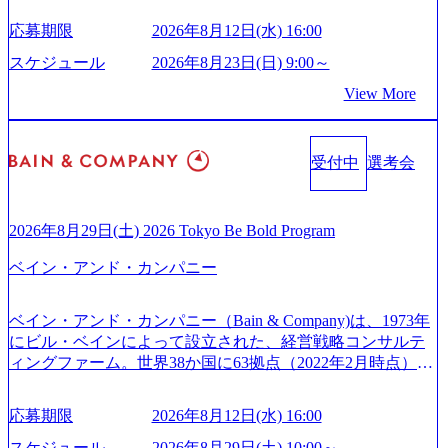
由【コンサル業界俯瞰マップ】 (https://diamond.jp/articles/-/34
供している日系最大級の総合コンサルティングファーム
ため事業創造の自由度が高く、赤字事業でも投資して長期
6218) 大手広告代理店出身者などマーケティングのトップ人
応募期限
2026年8月12日(水) 16:00
『Build Beyond As One ®.』をブランドメッセージに掲げ、
的な成長を若手に任せられる環境 対面でのコミュニケーシ
材が集結するワケ (https://markezine.jp/article/detail/45446) エン
企業や組織の変革を通じて社会や産業の課題を解決し、未
ョンメリットを重視するため出社勤務。1日の労働時間平均
スケジュール
2026年8月23日(日) 9:00～
ジニアからコンサルタントへ。会社に入って、何が変わっ
来のありたい姿を実現するとともに、クライアント変革の
9.2時間、有休消化率81%(2024年度の年間データ、エンジニ
た？ (https://www.businessinsider.jp/post-288838) プラダ：ラグ
View More
確実な実現と社会的価値及び経済的価値の追求にも貢献 NE
ア組織） 2026年8月22日(土) 10:00～最長16:00 2026年8月10
ジュアリー製品のパーソナライゼーション (https://www.acce
Cとの戦略的資本提携も実現して、現在はNECのグループ会
日(月) 16:00 ※応募者が定員を上回る場合は、厳正なる審査
nture.com/jp-ja/case-studies/song/prada-luxury-product-customizati
社であり、戦略、業務改革、IT、組織・人事、アウトソー
の上参加者を決定させていただきます。ご了承ください。
on) 大正製薬：ITカーブアウト支援 (https://www.accenture.co
受付中
選考会
シングなどの専門知識と、豊富な経験を持つ約6,000名を超
● 当日の流れ 受付 → 会社説明会 → 面接(会社説明会終了
m/jp-ja/case-studies/consulting/taisho-pharmaceutical)（ストラテ
えるプロフェッショナルを有する 金融、製造、流通、エネ
後、随時ご案内) ※全てリモートにて実施します。 ※参加
ジー & コンサルティング） ソフトバンク：初のオンライン
ルギー、情報通信、公共事業など幅広い分野をクライアン
される方に個別に当日の面接案内をお送りいたします。 ※
開催「SoftBank World 2020」でマーケ＆営業のDX実現 (http
トとしている SAP領域においては日本市場No.1を誇り、全
通常の選考フローと異なり、事前に適性検査をご受検いた
2026年8月29日(土) 2026 Tokyo Be Bold Program
s://www.accenture.com/jp-ja/case-studies/communications-media/so
世界で6,400件以上、日本国内で企業最多の5,399件のSAP認
だきます。 ● 詳細 デジタルイノベーション事業部でのポジ
ftbank)（通信） 経済産業省：事業者の申請手続きを電子化
ベイン・アンド・カンパニー
定コンサルタント資格を取得している また、日本国内企業
ションサーチになります。 ご経験やスキル、そして適性や
する「保安ネット」を構築。省庁DXの先進事例を実現 (http
として最多の3,200件のSAP S/4HANA®認定コンサルタント
志向性に合わせて、以下のいずれかの役割でご活躍いただ
s://www.accenture.com/jp-ja/case-studies/public-service/meti-indust
資格も保有、さまざまな業界・業種でのプロジェクト実績
きます。 ※本求人はレバテック株式会社の雇用となりま
ry-safety-network)（公共サービス） カルビー：SAP HANAの
ベイン・アンド・カンパニー（Bain & Company)は、1973年
と蓄積されたノウハウを基に独自の方法論やテンプレート
す。 ※案件によっては客先に出向いての作業も発生しま
導入で基幹システムを刷新 (https://www.accenture.com/jp-ja/ca
にビル・ベインによって設立された、経営戦略コンサルテ
を開発し、それらを活用してお客様に最適なSAPコンサル
す。 ＜ITコンサルタント＞ Webアプリケーション、SaaS系
se-studies/consumer-goods-services/calbee)（消費財・サービ
ィングファーム。世界38か国に63拠点（2022年2月時点）、
ティングサービスを提供する https://storage.googleapis.com/our
の領域において、大手・ベンチャー・スタートアップ企業
ス） 世界49カ国に約73万人以上（2024年5月時点）の社員を
東京オフィスは1982年に開設。 「コンサルタントがクライ
-vision-production.appspot.com/public/images/20240925132728_9
に対する課題解決支援を行います。 直近の案件では、大規
擁し、世界120以上の国の企業を顧客に売上641億ドルを誇
アントにお届けするのは単なるレポートではなく、『結
96dc8f2-7d54-42b9-a7ae-8c532c52d3d8_1200x678.webp アビー
応募期限
2026年8月12日(水) 16:00
模基幹システムにおける最上流のPoC(概念実証)支援から構
る 日本では2.3万人以上の従業員を擁しており(会計系BIG4
果』である。」この原則のもと、ベインは1973年に創業さ
ムコンサルティング会社資料 (https://www.abeam.com/content/
想策定、開発マネジメント支援までを一気通貫で担当して
を上回る規模感)、営業利益率も約15％と驚異的な数字とな
れた。クライアントが不確かな未来の中、競争に勝てるよ
スケジュール
2026年8月29日(土) 10:00～