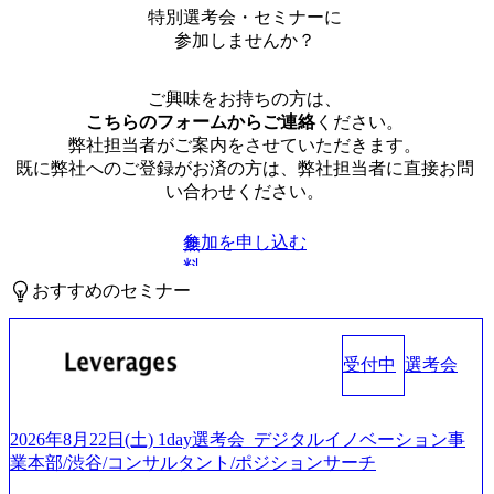
特別選考会・セミナーに
参加しませんか？
ご興味をお持ちの方は、
こちらのフォームからご連絡
ください。
弊社担当者がご案内をさせていただきます。
既に弊社へのご登録がお済の方は、弊社担当者に直接お問
い合わせください。
参加を申し込む
無
料
おすすめのセミナー
受付中
選考会
2026年8月22日(土) 1day選考会_デジタルイノベーション事
業本部/渋谷/コンサルタント/ポジションサーチ