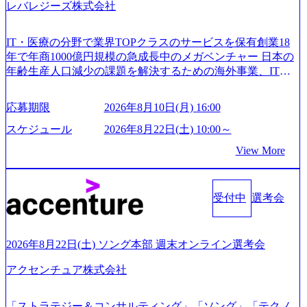
レバレジーズ株式会社
IT・医療の分野で業界TOPクラスのサービスを保有創業18
年で年商1000億円規模の急成長中のメガベンチャー 日本の
年齢生産人口減少の課題を解決するための海外事業、IT事
業、医療・介護事業、若手キャリア、新規事業といった40
以上の事業を展開する オールインハウスの組織体制をとっ
応募期限
2026年8月10日(月) 16:00
ており社内で新しい事業開発などの人員調達できる 独立資
本経営をとっており、事業創造の自由度が高い https://storag
スケジュール
2026年8月22日(土) 10:00～
e.googleapis.com/our-vision-production.appspot.com/public/image
View More
s/20240925162633_7242d0de-3e54-4f03-b076-00318d5c0dff_120
0x644.webp レバレジーズ株式会社 会社説明資料 (https://spea
kerdeck.com/leverages/leverages-hui-she-shao-jie-zi-liao-zhong-tu-
cai-yong-xiang-ke) 「働く人」「事業・サービス」「カルチャ
受付中
選考会
ー」など、レバレジーズのリアルを取り上げています！ (htt
ps://melev.leverages.jp/) レバレジーズグローバル、大分県より
「外国人留学生等受入環境整備事業委託業務」を受託 (http
2026年8月22日(土) ソング本部 週末オンライン選考会
s://prtimes.jp/main/html/rd/p/000000612.000010591.html) レバレ
ジーズ、モチベーション管理システム「NALYSYS」リリー
アクセンチュア株式会社
ス (https://prtimes.jp/main/html/rd/p/000000622.000010591.html) Y
ouTube（【公式】レバレジーズCh） (https://www.youtube.co
「ストラテジー＆コンサルティング」「ソング」「テクノ