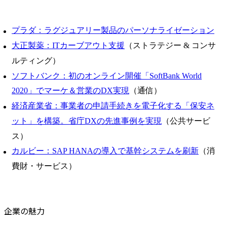
プラダ：ラグジュアリー製品のパーソナライゼーション
大正製薬：ITカーブアウト支援
（ストラテジー & コンサ
ルティング）
ソフトバンク：初のオンライン開催「SoftBank World
2020」でマーケ＆営業のDX実現
（通信）
経済産業省：事業者の申請手続きを電子化する「保安ネ
ット」を構築。省庁DXの先進事例を実現
（公共サービ
ス）
カルビー：SAP HANAの導入で基幹システムを刷新
（消
費財・サービス）
企業の魅力