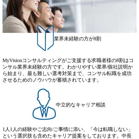
則により就業時間内の喫煙を全面的に禁止 ・禁煙サポート
ogram (女性候補者向け選考支援プログラム)」を実施いたし
スポーツ&エンターテイメント領域ではBig4に先んじて注力
制度あり オンライン ● 必須要件 以下いずれかのご経験をお
ます。クライアントに斬新なソリューションを提供し、複
し、業界内で大きな存在感を誇る 社員の多様化する生活ス
持ちの方 ・システム・ソフトウェア開発経験3年以上 ・要
雑な経営課題を解決するために、チームのダイバーシティ
タイルやライフイベントに対応した働きやすい職場環境を
件定義～基本設計など上流経験2年以上 ・PMO経験2年以上
は欠かせません。是非、ユニークな視点と高い志を持つ女
実現するため、さまざまなサポート制度を導入している 多
● 歓迎要件 ・要件定義から詳細設計までのいずれかの上流
性の皆様に多数ご参画頂きたいと考え、プログラムを開催
文化理解や女性の活躍推進などの取り組み、また、フレッ
工程の経験 ・サブリーダー以上のマネジメント経験 ・お客
致します。 「未経験では難しいのではないか」、「実際女
業界未経験の方が8割
クス制度やフリーロケーション制度、フルリモート制度な
様との折衝経験、交渉経験 ・組織課題に対して主体的に業
性はどのように活躍をしているのか」、「ケース面接の経
どの多様な働き方をサポートする制度が整備されている 202
務改善に取り組まれたご経験 ・アジャイル/スクラムへの興
験がなく対策の仕方が知りたい」などのお声をたくさんい
6年8月23日(日) 9:00～18:00終了 2026年8月12日(水) 16:00 202
味関心 ● 求める人物像 ・リーダーシップが取れる方/一人称
ただいているため、今回のプログラムでは現役の面接官と
6年8月23日(日)にSustainable SCM SU 1day選考会を開催いた
MyVisionコンサルティングがご支援する求職者様の8割はコ
で主体的に動ける方 ・年齢にこだわらず、アドバイスを素
食事などのカジュアルな交流、実際のプロジェクトのケー
します。 当SUは「GlobalでのSCM構築」や「物流・調達コ
ンサル業界未経験の方です。わかりやすい業界/個社説明か
直に受け取れる方 ・推進力のある方
ススタディ、1対1の模擬面接等、複数のセッションを約1か
ストの構造改革」といった伝統的なテーマに留まらずクラ
ら始まり、最も難しい選考対策まで、コンサル転職を成功
月の期間に渡り行い、選考にご参加いただきます。コンサ
イアントがこれから取組むべき「グリーントランスフォー
させるためのノウハウが蓄積されています。
ルタント未経験の方でも、戦略コンサルタントの具体的な
メーション」、「サーキュラーエコノミー(循環経済)」とい
仕事内容からお話をさせていただきますので、戦略コンサ
った社会課題やテーマに対して、グローバル知見と最新の
ルティングにご興味をお持ちの方は、この機会にぜひご応
事例などを基に企業の構造改革と社会価値の創造の取り組
募ください。 ● 応募後のフロー ・書類選考後、対象者の方
みを行うプロフェッショナルチームです。 今回1day選考対
中立的なキャリア相談
にはWebテストを8月20日までに受験いただきます ・8月21
象となるポジションは下記となります。 ・コンサルタント
日までにプログラム参加者をご案内します ・初回プログラ
(調達改革・設備O&M)【SCS SU】 ・コンサルタント(ECM/
ム : 8月29日(土)10:00～13:30 @ベイン東京オフィス(六本木)
SCM構想・PLM/MES改革)【SSC SU】 ・コンサルタント(物
・プログラム期間中はコンサルタントとの食事会、プロジ
1人1人の経験やご志向/ご事情に添い、「今は転職しない」
流改革/需給プロセス改革)【SSC SU】 ・SCM/ECMデータ・
ェクトのご紹介、ケースワークショップなどを実施します
という選択肢も含めたキャリア提案をしております。中長
プロセス分析・AI活用_Sustainable SCM Strategy Unit(Strategy