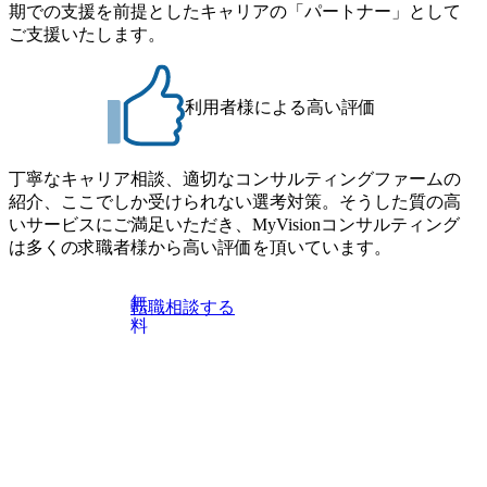
・10月17日(土)開催の選考会にて採用面接を実施する予定で
期での支援を前提としたキャリアの「パートナー」として
Consultant職)≪東京・大阪≫ ・コンサルタント(SCS SUオー
す ※ご都合が合わない方は別途調整いたします 初回プロ
ご支援いたします。
プンポジション)【SCS SU】 ※当日は全体での会社説明な
グラム : ベイン東京オフィス(六本木) ※イベントによりオン
どはなく、個別選考のみの実施を予定しています ※1名あた
ラインまたはオフラインの実施 ※東京オフィスのみのご応
りの拘束時間は1時間～最大2時間半程度を想定しています
募となります。他オフィス希望を含めたご応募はお受けい
※1次面接と最終面接の間をなるべく空けないよう調整して
利用者様による高い評価
たしかねますのでご了承ください ● フルタイムでの職務経
おりますが、調整が叶わないケースもございます オンライ
歴を2年以上お持ちの方で、東京オフィスのコンサルタント
ン 書類選考通過者
ポジションに応募意思がある方 ● 英語・日本語ともにビジ
丁寧なキャリア相談、適切なコンサルティングファームの
ネスレベルの方 ※日本語が母国語でない方は日本語能力
紹介、ここでしか受けられない選考対策。そうした質の高
試験N1またはそれ相当の上級レベルの日本語力(会話・読解
いサービスにご満足いただき、MyVisionコンサルティング
力)
は多くの求職者様から高い評価を頂いています。
無
転職相談する
料