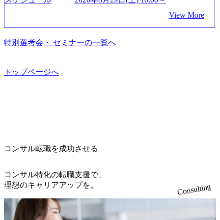
dam/abeam/jp/ja/about/company/ABeamConsultingCompanyProfil
います。 生成AIなどの最新技術とシステムを活用し、顧客
っている、売上・従業員数共にこの8年間で4倍近くの成長
う、カスタマイズされた戦略を策定し、クライアントと共
e_jpn_4.pdf) 『SAP AWARD OF EXCELLENCE 2024』にお
View More
の業務革新と効率化の実現に貢献します。 ＜PL/PM＞ 顧客
を遂げていることから、今後も高い成長が見込まれる 多く
に、提言を具体的な行動に落とし込んでいる。 徹底した
いて優秀賞「プロジェクト・アワード」を受賞 (https://prtime
の要望を深くヒアリングし、企画構想からアジャイル開発
の技術者を抱えており、アビームコンサルティングに続い
「結果主義」を標榜。クライアントのフルポテンシャル実
s.jp/main/html/rd/p/000000010.000123981.html) アビームコンサ
による開発支援までを一気通貫で推進していただきます。
て日本国内2番目にSAP認定コンサルタント制度の有資格者
現を目標に、具体的に目に見える成果を出すことを信条と
特別選考会・ セミナーの一覧へ
ルティング、社員の健康改善を支援 食事・睡眠など可視
プロジェクト提案・推進の中核として、企画・要件定義か
数が多く、特にIT領域に強みを持つ グローバルのポジショ
して、全社戦略やトランスフォーメーション案件を多く扱
化 (https://www.nikkan.co.jp/articles/view/00694812) “失われた3
らテストまでの一連の工程における管理業務に加え、最上
ンに自由に応募できる社内の転職ツール「キャリアズ・マ
っている ベインの社風を体現するものとして「True North」
0年”をアビームの｢人的資本経営｣で取り戻したい (https://ww
流での現状分析、顧客ヒアリング、戦略策定、技術選定、
ーケットプレイス」が存在し、本ツールを活用で上司の引
（真北）という言葉がよくつかわれる。針が少し東に傾い
トップページへ
w.businessinsider.jp/post-283587) アサヒグループホールディン
品質改善なども推進していただきます。 ＜SE＞ 参画いただ
き留めを受けずに移動が可能である（異動者は年間約1,000
て見えるTrue Northとは磁北ではなく真北、風説や思い込み
グスのESG価値の可視化を支援 「インパクト加重会計」
く案件はプライム案件メインです。 要件定義～設計～開発
名） 残業時間や有休取得率など約10項目を数値化すること
による一見正しい答えや、単に理論的に正しいが実行不可
を用いて非財務活動の社会的インパクトを算出 (https://prtime
～テスト～リリース・リリース後対応まで一気通貫でご担
で、実行前後で離職率を半減させることに成功した 18時以
能な答えではなく、企業と社会の最大価値を追求した本当
s.jp/main/html/rd/p/000000015.000123981.html) NECから独立し
当いただきます。 参画当初はご経験に応じたフェーズから
降の会議を原則禁止としているほか、在宅勤務制度の全社
の答えを提供したい、というベインのコンサルティングに
て20年近く成長を続けており、2022年3月期の連結売上高は
ご担当いただき、当社の社員が業務面をサポートしつつ、
展開、ハラスメント抑止に向けた研修の拡充、社外窓口設
おける信念であり、カルチャーにもなっている。 海外オフ
991億円、1,000億円突破が目前となった 2023年4月1日時点
徐々に対応範囲を広げていただきます。 ＜QAエンジニア＞
置など徹底的な仕組み化を推進する 育休取得率は男性6
ィスとの連携が多く、海外プロジェクトへのアサインや海
でグループ従業員数は7523人と、国内でも有数の規模のコ
本質的な品質向上を目的とし、プロジェクトの上流(コンサ
5%、女性100%と全国平均を上回る実績を持ち、女性の管理
外オフィスへのトランスファー制度などが充実している。
ンサルティング会社となり、今後も成長性が大きくみられ
コンサル転職を成功させる
ルティング領域)から参画いただきます。 課題選定から顧客
職率も21.8%（2023年12月時点）とフレキシブルな働き方を
東京オフィスに来るグローバルメンバーも多く、グローバ
る 日本企業的な柔らかい雰囲気が特徴的で、従業員方の人
への企画提案、そして実行までを一気通貫で支援していた
提供 2026年8月22日(土) 面接枠 ①10時開始、②11時開始、
ル・ワンチームで活動している。プロボノ活動にも力を入
柄の良さや未経験者への充実したオンボーディング支援(入
だきます。 アジャイル開発を通じて顧客の要望や提案を柔
③12時開始 2026年8月10日(月) 16:00 各回50分程度を想定 オ
コンサル特化の転職支援で、
れており、これまで多くのNPO・NGOなどの非営利団体に
社時に10日間の間みっちりとコンサルの基礎を支援)を魅力
軟に取り入れながら改善サイクルを回すため、ご自身の提
ンライン 書類選考通過者
理想のキャリアアップを。
無償でコンサルティングを提供している。 2026年8月29日
Consulting
に感じ、他Big4ではなくアビームを選ぶ方も多数 アビーム
案がサービスに直接反映されやすく、高い貢献度を実感で
(土) の対面Kick-offイベントを皮切りに1か月程度のプログラ
といえばSAPをはじめとしたシステム、とイメージされる
きます。 ● 勤務地 東京都渋谷区渋谷3丁目6-7 渋谷金王タワ
ム ※初回プログラム : 8月29日(土)10:00～13:30 2026年8月12
こともあるが実態としては経営戦略策定や新規事業立案な
ー 事業所内禁煙(入居する施設に喫煙専用室あり) ・就業規
日(水) 16:00 Bain & Company Tokyoでは、「Tokyo Be Bold Pr
どのトップラインを上げるための戦略案件も多く存在 特に