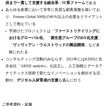
供まで一貫して支援する総合系・IT系ファーム
である
あらゆる産業において非常に良質な顧客基盤を築いてお
り、Fortune Global 500社の80％以上の企業をクライアント
として抱えている
手掛けたプロジェクトは「
ファーストリテイリングに
おけるグローバル化
」「
資生堂グループのDX化支援
」
「
ヴィヴィアン・ウエストウッドの製品開発
」など多
岐にわたる
コンサルティング活動のみならず、2021年にはKDDIと合
弁会社「ARISE analytics」を設立し、人工知能とデータア
ナリティクス技術で新たなイノベーションを創出する活
動や、
デジタル人材育成の支援
も盛んに行う
ご参考資料・記事