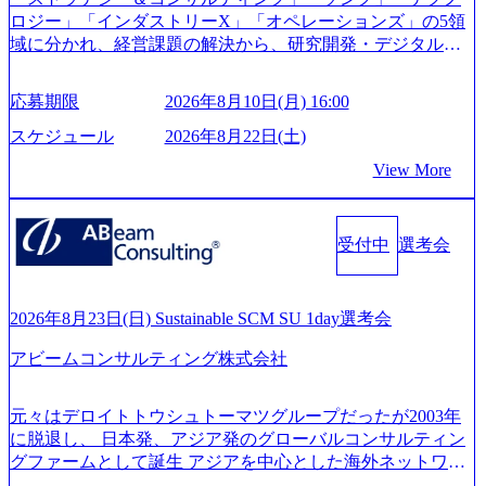
m/@leveragesCh) レバレジーズで活躍するメンバー紹介！〜
ロジー」「インダストリーX」「オペレーションズ」の5領
管理職種編 〜 (https://www.youtube.com/watch?v=RETwZKac2
域に分かれ、経営課題の解決から、研究開発・デジタル・
UI) レバレジーズで活躍するメンバー紹介！〜 営業職種編
マーケティング・ITシステムの導入など、コンサルティン
〜 (https://www.youtube.com/watch?v=XJ7Eam0onXA) 創業以
グ領域からその実行的側面であるITサービスの提供まで一
来黒字を維持し、急成長中でありながら安定した事業を展
応募期限
2026年8月10日(月) 16:00
貫して支援する総合系・IT系ファームである あらゆる産業
開し、高い安定性を持つ企業へと成長している 10年後に1兆
において非常に良質な顧客基盤を築いており、Fortune Globa
スケジュール
2026年8月22日(土)
円を目指す日本にもなかなかないメガベンチャー。創業か
l 500社の80％以上の企業をクライアントとして抱えている
ら黒字経営。年間130%成長 https://storage.googleapis.com/our-
View More
手掛けたプロジェクトは「ファーストリテイリングにおけ
vision-production.appspot.com/public/images/20251030164405_5c
るグローバル化」「資生堂グループのDX化支援」「ヴィヴ
527843-d227-4df8-b86c-5587f843fdf6_1200x471.webp https://stor
age.googleapis.com/our-vision-production.appspot.com/public/imag
ィアン・ウエストウッドの製品開発」など多岐にわたる コ
es/20251030164946_dc0888f6-0539-4887-84d7-34c8d8544226_1
受付中
選考会
ンサルティング活動のみならず、2021年にはKDDIと合弁会
200x666.webp 年間100億円規模の投資の元、10以上もの新規
社「ARISE analytics」を設立し、人工知能とデータアナリテ
事業を立ち上げているため様々な業界を経験することが可
ィクス技術で新たなイノベーションを創出する活動や、デ
能 社内転職が活発であり、多様なスキルを1社で身に着ける
ジタル人材育成の支援も盛んに行う 採用資料 (https://www.ac
2026年8月23日(日) Sustainable SCM SU 1day選考会
ことが可能 事業開発・運用を内包かする「オールインハウ
centure.com/content/dam/accenture/final/accenture-com/document-
ス」型の組織体。社内スカウトや社内公募制度を用いて主
アビームコンサルティング株式会社
2/Accenture-Recruiting-Brochure.pdf#zoom=50) 女性の活躍につ
体的かつ柔軟なキャリア形成が可能。 https://storage.googleap
いて (https://www.accenture.com/content/dam/accenture/final/caree
is.com/our-vision-production.appspot.com/public/images/20251030
rs/corporate/document/women-brochure.pdf#zoom=50) 社員発信
元々はデロイトトウシュトーマツグループだったが2003年
165942_70f09968-1b27-43e6-b849-1cd107c4f488_1200x698.web
のキャリアブログ (https://www.accenture.com/jp-ja/blogs/japan-
に脱退し、 日本発、アジア発のグローバルコンサルティン
p ## 働き方／WLB／待遇 内装8億円超のかっこいいオフィ
careers-blog) 江川社長が語る「105点経営」 (https://business.ni
グファームとして誕生 アジアを中心とした海外ネットワー
スがあり、 働き甲斐のあるランキング、新卒注目ランキン
kkei.com/atcl/gen/19/00604/021600008/) 規模拡大で成功する理
クを通じ、各国や地域に即したグローバル・サービスを提
グ受賞歴多数 あえての未上場であり株主からの圧力がない