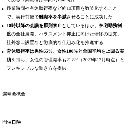
残業時間や有休取得率など約10項目を数値化すること
で、実行前後で
離職率を半減
させることに成功した
18時以降の会議を原則禁止
としているほか、
在宅勤務制
度
の全社展開、ハラスメント抑止に向けた研修の拡充、
社外窓口設置など徹底的な仕組み化を推進する
育休取得率は男性65%
、
女性100%と全国平均を上回る実
績
を持ち、女性の管理職率も21.8%（2023年12月時点）と
フレキシブルな働き方を提供
選考会概要
開催日時