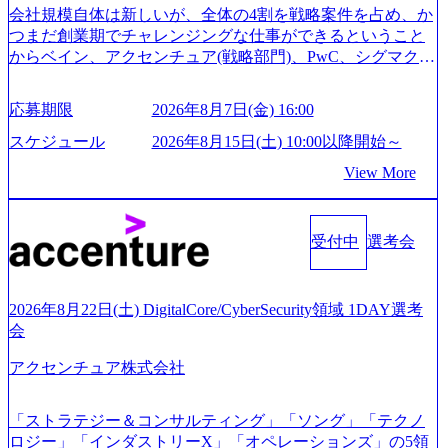
合、後日面接や面談のお時間をいただく場合がございます
会社規模自体は新しいが、全体の4割を戦略案件を占め、か
● 面接、条件面談それぞれ最大1時間を想定しております ・
つまだ創業期でチャレンジングな仕事ができるということ
実施前日までに日程およびURLを共有させていただきます
からベイン、アクセンチュア(戦略部門)、PwC、シグマクシ
・面接および条件面談ともに、どの時間開始となってもご
ス、IBM、リッジラインズなど大手ファームからも優秀層
対応いただけるよう、候補者様のご予定をご都合いただけ
が続々ジョインするピュアな戦略を伸ばす新興ファーム。
応募期限
2026年8月7日(金) 16:00
ますと幸いです ※1day選考会のご参加希望の方は、事前に
事業会社機能へ携われる可能性※SaaSプロダクト、地方創
GAB試験を受検いただきます(受験期限は1day選考会実施日
生、メディアなど リモート比率99%、福岡や北海道在中者
スケジュール
2026年8月15日(土) 10:00以降開始～
の3日前まで)。 ※ただし、30代以上のコンサルファーム経
もいて働きやすい環境※コンサルクラスから 製造業、金融
View More
験3年以上の方はGAB受検免除、書類選考のみ。 書類選考
業、通信業界に強みがあり、ヘルスケアな業界は広げてい
通過後に、GAB試験に合格している方へ1day選考会当日の
く予定 インセンティブ支給という他社にはない制度 ワンプ
ご案内をさせていただきます。 急速なグローバル化により
ール制を敷く、柔軟な組織 2026年8月15日(土) 10:00以降開
既存事業では成長戦略を描く事が困難になった大手企業を
受付中
選考会
始～ 2026年8月7日(金) 16:00 ※枠が限られておりますので、
サポートするため、新規事業立案や既存事業のトランスフ
ご応募いただいてもご対応できない可能性がございます ※
ォーメーション戦略を中心にコンサルティングサポートい
コンサルタント未経験 or IT未経験と判断させていただいた
たします。 (1)既存または新規大手事業会社から依頼された
ご応募者様については、1dayではなく通常選考でのご案内
2026年8月22日(土) DigitalCore/CyberSecurity領域 1DAY選考
「経営戦略」等のコンサルティング支援を行います。クラ
とさせていただきます ● 面接(1次・最終を一度の面接で実
会
イアントは各業界上位5社をターゲットとし、特にCXOクラ
施) ※面接終了しましたら、後日弊社担当者より結果につい
スから「新規事業戦略」「既存事業のトランスフォーメー
アクセンチュア株式会社
てご連絡させていただきます。 ● 一日で最終面接まで完了
ション」の依頼を多数いただいています。 (2)「SIerやPMO
する選考会となります 内定の判断がつかなかった場合、後
支援を積極的に獲得しない」、弊社がプライムである「戦
日面接や面談のお時間をいただく場合がございます ● 面
「ストラテジー＆コンサルティング」「ソング」「テクノ
略」案件をメインとしたコンサルティングを行います ＜プ
接、条件面談それぞれ最大1時間を想定しております ・実施
ロジー」「インダストリーX」「オペレーションズ」の5領