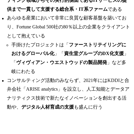
ティング領域からその実行的側面であるITサービスの提
供まで一貫して支援する総合系・IT系ファーム
である
あらゆる産業において非常に良質な顧客基盤を築いてお
り、Fortune Global 500社の80％以上の企業をクライアント
として抱えている
手掛けたプロジェクトは「
ファーストリテイリングに
おけるグローバル化
」「
資生堂グループのDX化支援
」
「
ヴィヴィアン・ウエストウッドの製品開発
」など多
岐にわたる
コンサルティング活動のみならず、2021年にはKDDIと合
弁会社「ARISE analytics」を設立し、人工知能とデータア
ナリティクス技術で新たなイノベーションを創出する活
動や、
デジタル人材育成の支援
も盛んに行う