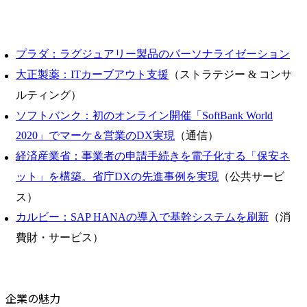
プラダ：ラグジュアリー製品のパーソナライゼーション
大正製薬：ITカーブアウト支援
（ストラテジー & コンサ
ルティング）
ソフトバンク：初のオンライン開催「SoftBank World
2020」でマーケ＆営業のDX実現
（通信）
経済産業省：事業者の申請手続きを電子化する「保安ネ
ット」を構築。省庁DXの先進事例を実現
（公共サービ
ス）
カルビー：SAP HANAの導入で基幹システムを刷新
（消
費財・サービス）
企業の魅力