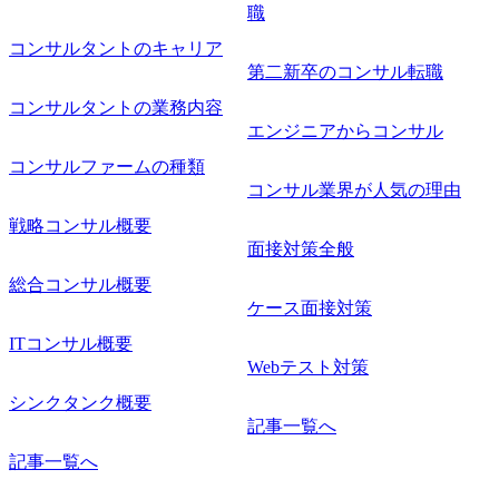
様との折衝経験、交渉経験 ・組織課題に対して主体的に業
職
務改善に取り組まれたご経験 ・アジャイル/スクラムへの興
コンサルタントのキャリア
味関心 ● 求める人物像 ・リーダーシップが取れる方/一人称
で主体的に動ける方 ・年齢にこだわらず、アドバイスを素
第二新卒のコンサル転職
直に受け取れる方 ・推進力のある方
コンサルタントの業務内容
エンジニアからコンサル
コンサルファームの種類
コンサル業界が人気の理由
戦略コンサル概要
面接対策全般
総合コンサル概要
ケース面接対策
ITコンサル概要
Webテスト対策
シンクタンク概要
記事一覧へ
記事一覧へ