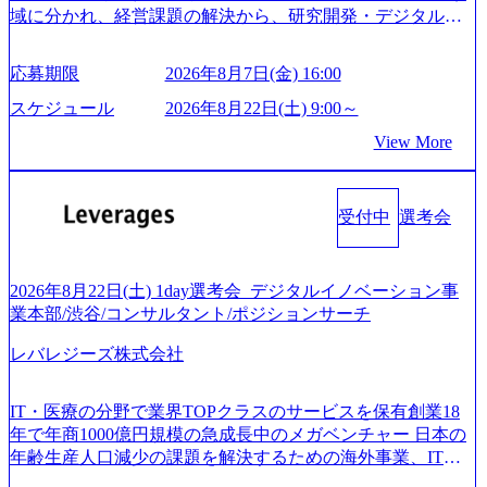
ロジェクト一部抜粋＞ ・海外事業(新規・既存)事業のビジ
前日までに日程およびURLを共有させていただきます ・面
域に分かれ、経営課題の解決から、研究開発・デジタル・
ネスモデル検討支援 ・金融領域におけるAIを活用した事業
接および条件面談ともに、どの時間開始となってもご対応
マーケティング・ITシステムの導入など、コンサルティン
戦略検討支援 ・新規ICT事業戦略策定支援 ・スマートシテ
いただけるよう、候補者様のご予定をご都合いただけます
グ領域からその実行的側面であるITサービスの提供まで一
ィ領域における地域活性アプリ企画支援及び実行支援 ・ロ
応募期限
2026年8月7日(金) 16:00
と幸いです ※1day選考会のご参加希望の方は、事前にGAB
貫して支援する総合系・IT系ファームである あらゆる産業
ボティクスソリューションを活用した事業戦略策定及び営
試験を受検いただきます(受験期限は1day選考会実施日の3日
において非常に良質な顧客基盤を築いており、Fortune Globa
スケジュール
2026年8月22日(土) 9:00～
業支援 ※その他新規事業や既存デジタルトランスフォーメ
前まで)。 ※ただし、30代以上のコンサルファーム経験3年
l 500社の80％以上の企業をクライアントとして抱えている
ーションの案件が多数 ● コンサルタント プロジェクトにお
View More
以上の方はGAB受検免除、書類選考のみ。 書類選考通過後
手掛けたプロジェクトは「ファーストリテイリングにおけ
ける個人のタスク管理及び遂行を担う。主な作業として
に、GAB試験に合格している方へ1day選考会当日のご案内
るグローバル化」「資生堂グループのDX化支援」「ヴィヴ
は、仮説検証からクライアント向け資料のドラフト作成、
をさせていただきます。 急速なグローバル化により既存事
ィアン・ウエストウッドの製品開発」など多岐にわたる コ
プロジェクトにおける課題/リスク管理などを担当。 ● シニ
業では成長戦略を描く事が困難になった大手企業をサポー
受付中
選考会
ンサルティング活動のみならず、2021年にはKDDIと合弁会
アコンサルタント プロジェクトメンバーとしてプロジェク
トするため、新規事業立案や既存事業のトランスフォーメ
社「ARISE analytics」を設立し、人工知能とデータアナリテ
トの一領域を担う。主な作業としては、As-Is分析、仮説構
ーション戦略を中心にコンサルティングサポートいたしま
ィクス技術で新たなイノベーションを創出する活動や、デ
築や施策立案、クライアントの上位層向けの報告資料・デ
す。 (1)既存または新規大手事業会社から依頼された「経営
ジタル人材育成の支援も盛んに行う 採用資料 (https://www.ac
2026年8月22日(土) 1day選考会_デジタルイノベーション事
ィスカッションペ ーパーの作成などを担当。 ● 裁量権 弊社
戦略」等のコンサルティング支援を行います。クライアン
centure.com/content/dam/accenture/final/accenture-com/document-
業本部/渋谷/コンサルタント/ポジションサーチ
は2019年11月に設立され、成長期といわれるフェーズにあ
トは各業界上位5社をターゲットとし、特にCXOクラスから
2/Accenture-Recruiting-Brochure.pdf#zoom=50) 女性の活躍につ
ります。 事業・組織を拡大していく時期のため、メンバー
「新規事業戦略」「既存事業のトランスフォーメーショ
レバレジーズ株式会社
いて (https://www.accenture.com/content/dam/accenture/final/caree
や組織がスケールしていく過程を体感できます。 また、希
ン」の依頼を多数いただいています。 (2)「SIerやPMO支援
rs/corporate/document/women-brochure.pdf#zoom=50) 社員発信
望者はパートナー以外でも大手役員の方へのセールスにも
を積極的に獲得しない」、弊社がプライムである「戦略」
のキャリアブログ (https://www.accenture.com/jp-ja/blogs/japan-
参加できる環境です。 自ら案件を取り、プロジェクト体制
IT・医療の分野で業界TOPクラスのサービスを保有創業18
案件をメインとしたコンサルティングを行います ＜プロジ
careers-blog) 江川社長が語る「105点経営」 (https://business.ni
を作っていくことも可能です。 ● 事業会社機能にも携われ
年で年商1000億円規模の急成長中のメガベンチャー 日本の
ェクト一部抜粋＞ ・海外事業(新規・既存)事業のビジネス
kkei.com/atcl/gen/19/00604/021600008/) 規模拡大で成功する理
る 弊社にはコンサルティング事業以外にもSaaSプロダク
年齢生産人口減少の課題を解決するための海外事業、IT事
モデル検討支援 ・金融領域におけるAIを活用した事業戦略
由【コンサル業界俯瞰マップ】 (https://diamond.jp/articles/-/34
ト・メディア・地方創生事業があるため、上記事業に携わ
業、医療・介護事業、若手キャリア、新規事業といった40