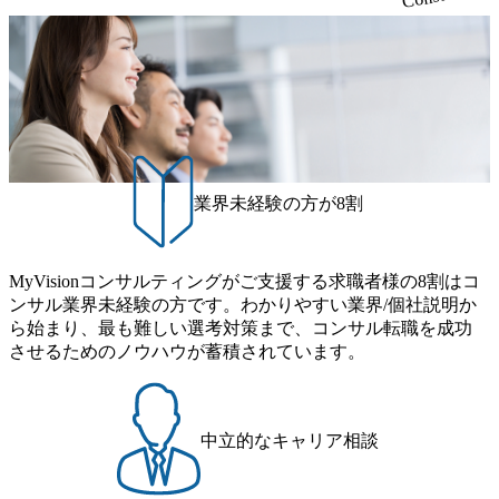
チャレンジできる方 ・自らコンサル業界やクライアント動
を遂げていることから、今後も高い成長が見込まれる 多く
る責任を担う。 ● 裁量権 弊社は2019年11月に設立され、成
ら黒字経営。年間130%成長 https://storage.googleapis.com/our-
向を把握し、クライアントや自社への提案などに積極的に
の技術者を抱えており、アビームコンサルティングに続い
長期といわれるフェーズにあります。 事業・組織を拡大し
vision-production.appspot.com/public/images/20251030164405_5c
関わることができる方 ・スケジューリング(優先順位付け含
て日本国内2番目にSAP認定コンサルタント制度の有資格者
ていく時期のため、メンバーや組織がスケールしていく過
527843-d227-4df8-b86c-5587f843fdf6_1200x471.webp https://stor
む)など、ビジネスベーシックスキルが習得できている方
数が多く、特にIT領域に強みを持つ グローバルのポジショ
age.googleapis.com/our-vision-production.appspot.com/public/imag
程を体感できます。 また、希望者はパートナー以外でも大
ンに自由に応募できる社内の転職ツール「キャリアズ・マ
es/20251030164946_dc0888f6-0539-4887-84d7-34c8d8544226_1
手役員の方へのセールスにも参加できる環境です。 自ら案
200x666.webp 年間100億円規模の投資の元、10以上もの新規
ーケットプレイス」が存在し、本ツールを活用で上司の引
件を取り、プロジェクト体制を作っていくことも可能で
事業を立ち上げているため様々な業界を経験することが可
き留めを受けずに移動が可能である（異動者は年間約1,000
す。 ● 事業会社機能にも携われる 弊社にはコンサルティン
能 社内転職が活発であり、多様なスキルを1社で身に着ける
名） 残業時間や有休取得率など約10項目を数値化すること
グ事業以外にもSaaSプロダクト・メディア・地方創生事業
ことが可能 事業開発・運用を内包かする「オールインハウ
で、実行前後で離職率を半減させることに成功した 18時以
業界未経験の方が8割
があるため、上記事業に携わることも可能です。コンサル
ス」型の組織体。社内スカウトや社内公募制度を用いて主
降の会議を原則禁止としているほか、在宅勤務制度の全社
タントとしての経験を活かしながら自らプロダクト開発や
体的かつ柔軟なキャリア形成が可能。 https://storage.googleap
展開、ハラスメント抑止に向けた研修の拡充、社外窓口設
自社の業務改善ができます。(希望者のみとなります) ● BIG
is.com/our-vision-production.appspot.com/public/images/20251030
置など徹底的な仕組み化を推進する 育休取得率は男性6
4・アクセンチュアをはじめとした大手外資系コンサルファ
MyVisionコンサルティングがご支援する求職者様の8割はコ
165942_70f09968-1b27-43e6-b849-1cd107c4f488_1200x698.web
5%、女性100%と全国平均を上回る実績を持ち、女性の管理
ーム出身者が多く集まっています ● 平均年齢は35歳で、幅
ンサル業界未経験の方です。わかりやすい業界/個社説明か
p ## 働き方／WLB／待遇 内装8億円超のかっこいいオフィ
職率も21.8%（2023年12月時点）とフレキシブルな働き方を
広い年齢の方が活躍しています ● インダストリー・ソリュ
ら始まり、最も難しい選考対策まで、コンサル転職を成功
スがあり、 働き甲斐のあるランキング、新卒注目ランキン
提供 2026年8月22日(土) 9:00～19:30頃 ※選考会参加人数に
ーションで区切られていない組織です(ワンプール制) ● 海外
させるためのノウハウが蓄積されています。
グ受賞歴多数 あえての未上場であり株主からの圧力がない
より変動 2026年8月7日(金) 16:00 参加予定DTE ① MRS-IMS
事業拠点をシンガポールに設立し、グローバル案件に対応
ため事業創造の自由度が高く、赤字事業でも投資して長期
(旧ITXO-IMS) ② TS&T(旧TS&A) ③ CyberSecurity ④ IES ⑤ I
するコンサルティング体制を構築しています 東京都中央区
的な成長を若手に任せられる環境 対面でのコミュニケーシ
TS-Fukuoka ⑥ AMS-PRD ⑦ AMS-H&PS オンライン (Teams)
八重洲2-2-1 東京ミッドタウン八重洲 八重洲セントラルタワ
ョンメリットを重視するため出社勤務。1日の労働時間平均
ー8階 受動喫煙対策 : 執務室内禁煙、ビル内喫煙室あり WE
中立的なキャリア相談
9.2時間、有休消化率81%(2024年度の年間データ、エンジニ
B 書類選考通過後に、GAB試験に合格している方 ● テクノ
ア組織） 2026年8月22日(土) 10:00～最長16:00 2026年8月10
ロジーコンサルタント ・4年生大学卒業に限る ・大手総合
日(月) 16:00 ※応募者が定員を上回る場合は、厳正なる審査