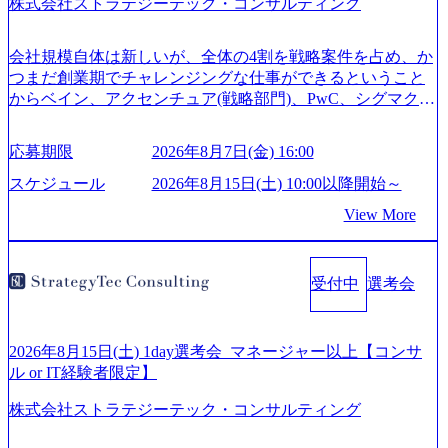
株式会社ストラテジーテック・コンサルティング
会社規模自体は新しいが、全体の4割を戦略案件を占め、か
つまだ創業期でチャレンジングな仕事ができるということ
からベイン、アクセンチュア(戦略部門)、PwC、シグマクシ
ス、IBM、リッジラインズなど大手ファームからも優秀層
が続々ジョインするピュアな戦略を伸ばす新興ファーム。
応募期限
2026年8月7日(金) 16:00
事業会社機能へ携われる可能性※SaaSプロダクト、地方創
生、メディアなど リモート比率99%、福岡や北海道在中者
スケジュール
2026年8月15日(土) 10:00以降開始～
もいて働きやすい環境※コンサルクラスから 製造業、金融
View More
業、通信業界に強みがあり、ヘルスケアな業界は広げてい
く予定 インセンティブ支給という他社にはない制度 ワンプ
ール制を敷く、柔軟な組織 2026年8月15日(土) 10:00以降開
受付中
選考会
始～ 2026年8月7日(金) 16:00 ※枠が限られておりますので、
ご応募いただいてもご対応できない可能性がございます ※
弊社がコンサルタント未経験 or IT未経験と判断させていた
だいたご応募者様については、1dayではなく通常選考での
2026年8月15日(土) 1day選考会_マネージャー以上【コンサ
ご案内とさせていただきます ● 面接(1次・最終を一度の面
ル or IT経験者限定】
接で実施) ※面接終了しましたら、後日弊社担当者より結果
株式会社ストラテジーテック・コンサルティング
についてご連絡させていただきます。 ● 一日で最終面接ま
で完了する選考会となります 内定の判断がつかなかった場