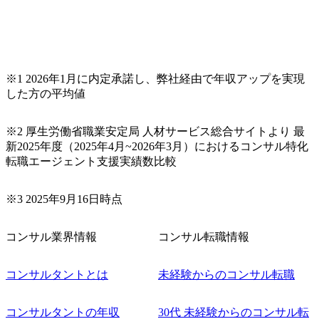
流での現状分析、顧客ヒアリング、戦略策定、技術選定、
品質改善なども推進していただきます。 ＜SE＞ 参画いただ
く案件はプライム案件メインです。 要件定義～設計～開発
～テスト～リリース・リリース後対応まで一気通貫でご担
当いただきます。 参画当初はご経験に応じたフェーズから
※1 2026年1月に内定承諾し、弊社経由で年収アップを実現
ご担当いただき、当社の社員が業務面をサポートしつつ、
した方の平均値
徐々に対応範囲を広げていただきます。 ＜QAエンジニア＞
本質的な品質向上を目的とし、プロジェクトの上流(コンサ
ルティング領域)から参画いただきます。 課題選定から顧客
※2 厚生労働省職業安定局 人材サービス総合サイトより 最
への企画提案、そして実行までを一気通貫で支援していた
新2025年度（2025年4月~2026年3月）におけるコンサル特化
だきます。 アジャイル開発を通じて顧客の要望や提案を柔
転職エージェント支援実績数比較
軟に取り入れながら改善サイクルを回すため、ご自身の提
案がサービスに直接反映されやすく、高い貢献度を実感で
※3 2025年9月16日時点
きます。 ● 勤務地 東京都渋谷区渋谷3丁目6-7 渋谷金王タワ
ー 事業所内禁煙(入居する施設に喫煙専用室あり) ・就業規
則により就業時間内の喫煙を全面的に禁止 ・禁煙サポート
コンサル業界情報
コンサル転職情報
制度あり オンライン ● 必須要件 以下いずれかのご経験をお
持ちの方 ・システム・ソフトウェア開発経験3年以上 ・要
コンサルタントとは
未経験からのコンサル転職
件定義～基本設計など上流経験2年以上 ・PMO経験2年以上
● 歓迎要件 ・要件定義から詳細設計までのいずれかの上流
工程の経験 ・サブリーダー以上のマネジメント経験 ・お客
コンサルタントの年収
30代 未経験からのコンサル転