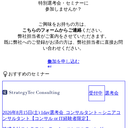
特別選考会・セミナーに
参加しませんか？
ご興味をお持ちの方は、
こちらのフォームからご連絡
ください。
弊社担当者がご案内をさせていただきます。
既に弊社へのご登録がお済の方は、弊社担当者に直接お問
い合わせください。
参加を申し込む
無
料
おすすめのセミナー
受付中
選考会
2026年8月15日(土) 1day選考会_コンサルタント～シニアコ
ンサルタント【コンサル or IT経験者限定】