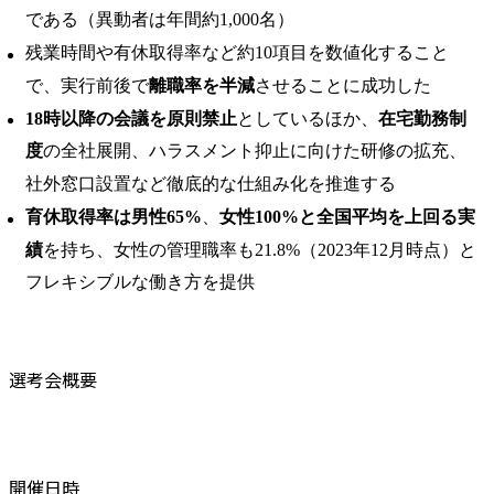
である（異動者は年間約1,000名）
残業時間や有休取得率など約10項目を数値化すること
で、実行前後で
離職率を半減
させることに成功した
18時以降の会議を原則禁止
としているほか、
在宅勤務制
度
の全社展開、ハラスメント抑止に向けた研修の拡充、
社外窓口設置など徹底的な仕組み化を推進する
育休取得率は男性65%
、
女性100%と全国平均を上回る実
績
を持ち、女性の管理職率も21.8%（2023年12月時点）と
フレキシブルな働き方を提供
選考会概要
開催日時