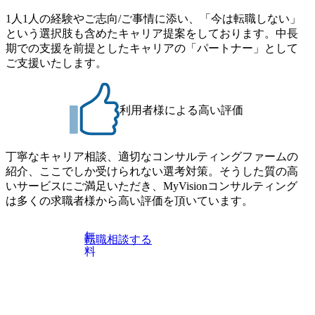
コンサルティングファームのITコンサル部門におけるコン
の上参加者を決定させていただきます。ご了承ください。
1人1人の経験やご志向/ご事情に添い、「今は転職しない」
サルティング経験5年以上 ● 戦略コンサルタント ・4年生大
● 当日の流れ 受付 → 会社説明会 → 面接(会社説明会終了
という選択肢も含めたキャリア提案をしております。中長
学卒業に限る ・以下のいずれかの実務経験を有する方
後、随時ご案内) ※全てリモートにて実施します。 ※参加
期での支援を前提としたキャリアの「パートナー」として
- MBB及び戦略ファームでのコンサルティング経験2年以
される方に個別に当日の面接案内をお送りいたします。 ※
ご支援いたします。
上 - BIG4のStrategy部門におけるコンサルティング経験2
通常の選考フローと異なり、事前に適性検査をご受検いた
年以上 ● 求める人物像 ・高いコミュニケーション能力をお
だきます。 ● 詳細 デジタルイノベーション事業部でのポジ
持ちの方 ・最新のトレンド・テーマや事例にキャッチアッ
ションサーチになります。 ご経験やスキル、そして適性や
プし、バイタリティーを持ってチャレンジできる方 ・自ら
利用者様による高い評価
志向性に合わせて、以下のいずれかの役割でご活躍いただ
コンサル業界やクライアント動向を把握し、クライアント
きます。 ※本求人はレバテック株式会社の雇用となりま
や自社への提案などに積極的に関わることができる方 ・ス
す。 ※案件によっては客先に出向いての作業も発生しま
ケジューリング(優先順位付け含む)など、ビジネスベーシッ
丁寧なキャリア相談、適切なコンサルティングファームの
す。 ＜ITコンサルタント＞ Webアプリケーション、SaaS系
クスキルが習得できている方
紹介、ここでしか受けられない選考対策。そうした質の高
の領域において、大手・ベンチャー・スタートアップ企業
いサービスにご満足いただき、MyVisionコンサルティング
に対する課題解決支援を行います。 直近の案件では、大規
は多くの求職者様から高い評価を頂いています。
模基幹システムにおける最上流のPoC(概念実証)支援から構
想策定、開発マネジメント支援までを一気通貫で担当して
います。 生成AIなどの最新技術とシステムを活用し、顧客
無
転職相談する
の業務革新と効率化の実現に貢献します。 ＜PL/PM＞ 顧客
料
の要望を深くヒアリングし、企画構想からアジャイル開発
による開発支援までを一気通貫で推進していただきます。
プロジェクト提案・推進の中核として、企画・要件定義か
らテストまでの一連の工程における管理業務に加え、最上