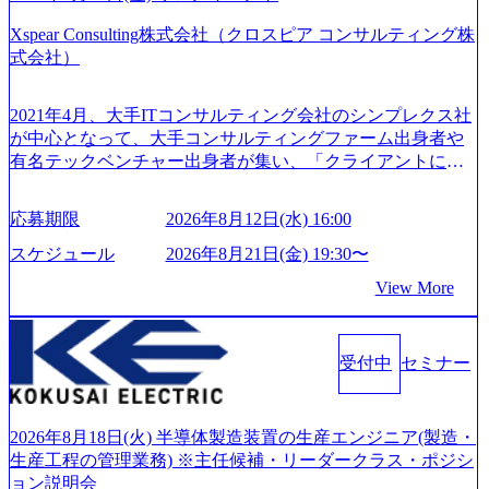
Xspear Consulting株式会社（クロスピア コンサルティング株
式会社）
2021年4月、大手ITコンサルティング会社のシンプレクス社
が中心となって、大手コンサルティングファーム出身者や
有名テックベンチャー出身者が集い、「クライアントにと
って真のデジタルトランスフォーメーションを創造した
い」という想いの下で立ち上げた新鋭ファーム テクノロジ
応募期限
2026年8月12日(水) 16:00
ーがビジネスの成功に大きな影響力を持つDX時代におい
て、20年以上にわたってFintech業界を中心に最先端テクノ
スケジュール
2026年8月21日(金) 19:30〜
ロジーを提供してきたシンプレクスのノウハウを活かしつ
View More
つ、あらゆる業種・業界のクライアントの企業価値の最大
化を支援するために、戦略策定、組織改革、人材育成、業
務改善、実行支援などのコンサルティングサービスを一気
受付中
セミナー
通貫で提供するのが特徴（いわゆる総合コンサルティング
ファーム） 社名の由来は”DXエリアにSpir（槍）を指して
切り開く””simplexないでは金融以外の領域にX（クロス）し
ていく”という位置づけ 一昔前は金融が強い企業として認知
2026年8月18日(火) 半導体製造装置の生産エンジニア(製造・
されていたが、現在金融の売上割合は全体の3割。現在はTo
生産工程の管理業務) ※主任候補・リーダークラス・ポジシ
C事業を始め、パブリック、製造業、通信、エンタメ、教
ョン説明会