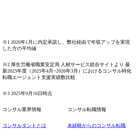
との違い、今後のキャリアパス など。 会社説明＋座談会(1
9:00～20:00) ・書類免除でのご対応もしておりますので担当
リクルーターまでご相談下さい。 ・ご希望の方は、会社説
明会兼現場座談会実施後、カジュアル面談もしくは1次選考
の対応もさせて頂きますので担当リクルーターまでご相談
下さい。なお、当日はコンテンツに変更があること、ご了
承ください。 【服装・持ち物】 ・特になし カジュアルな服
※1 2026年1月に内定承諾し、弊社経由で年収アップを実現
装でご参加ください。 【募集ポジション】 ITコンサルタン
した方の平均値
ト(役職問わず) 【案件内容(一例)】 ・IT戦略立案/IT中長期
ロードマップ策定 ・全社クラウド基盤グランドデザイン策
※2 厚生労働省職業安定局 人材サービス総合サイトより 最
定 ・全社デジタルトランスフォーメーション企画構想 ・業
新2025年度（2025年4月~2026年3月）におけるコンサル特化
務/組織/システムの現状分析/RPA選定/導入/実装 ・プライベ
転職エージェント支援実績数比較
ート/パブリッククラウド導入 ・AI活用による業務効率化/
業務再構築 ・IoTを活用したデジタルワークスタイル変革案
企画 ・Disruptive Technologyを活用した新規事業の立案/推
※3 2025年9月16日時点
進 など 【中途入社社員の入社の決め手(一例)】 ・創業
フェーズに参画し、コアメンバーとして会社を一緒に創り
コンサル業界情報
コンサル転職情報
上げていきたい ・サービスやソリューションに捉われず、
顧客が真に求めるサービスを提供したい ・様々な業種業界
でのプロジェクトに参画し、自身のスキルアップを図りた
コンサルタントとは
未経験からのコンサル転職
い ・エンジニア経験を活かして要件定義や提案、企画とい