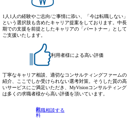
対象にした懇親会形式の採用イベント「サロンイベント」
Tコンサルタントという伴走者」 https://forbesjapan.com/article
を開催いたします。 カジュアルな場で現場社員と直接交流
s/detail/67452 Forbes JAPAN BrandVoice Studio 「コンサル業
できる機会ですので、ぜひご参加ください。 当日はXspear
界におけるIT人材価値再興。Dirbatoの最前線パートナーが
1人1人の経験やご志向/ご事情に添い、「今は転職しない」
Consulting代表取締役の早田とMDやその他現場社員が複数
切り開くテクノロジーの変革」 https://forbesjapan.com/articles/
という選択肢も含めたキャリア提案をしております。中長
preview/68657?preview=TAI1oir8Coe5Df3zuZhtd24YfH72/Zzdm
名参加する予定です！ ●費用 : 無料 虎ノ門ヒルズ付近 ※詳
期での支援を前提としたキャリアの「パートナー」として
BTIEMOnWUWREjOFLO1IL1KPEi4dgCbb Forbes JAPAN Bra
細な場所については参加者の方へ個別でご連絡いたしま
ご支援いたします。
ndVoice Studio 「求めるのは、競争と連帯 。IT特化の急成長
す。 コンサルファームにてマネージャー以上の職務を担当
ファーム・Dirbatoの社員支援」 https://forbesjapan.com/articles/
している方
detail/69848 MyViision企業インタビュー① https://my-vision.co.
利用者様による高い評価
jp/consulting-firm/dirbato/interview01 MyViision企業インタビュ
ー② https://my-vision.co.jp/consulting-firm/dirbato/interview02 20
26年8月18日(火) 19:00開始～最長20:00終了 2026年8月13日
(木) 16:00 当日はDirbatoの現役トップコンサルタントが業界
丁寧なキャリア相談、適切なコンサルティングファームの
動向を踏まえ、コンサルティング市場の最新トレンドをお
紹介、ここでしか受けられない選考対策。そうした質の高
伝えいたします。コンサルティング業界への転職を迷われ
いサービスにご満足いただき、MyVisionコンサルティング
ている方や情報収集を行いたい方のご参加も歓迎です。更
は多くの求職者様から高い評価を頂いています。
に、当日は現場コンサルタントとの座談会も開催します。
上位職のコンサルタントだけでなく、メンバークラスのコ
無
転職相談する
ンサルタントも登壇しますので、当社へ気になることや転
料
職後のご不安な事はその場でご質問いただけますので、ぜ
ひお聞きください！ ※過去の質問例)会社の強みや中長期の
方向性、コンサルタントとSEの違い、他コンサルファーム