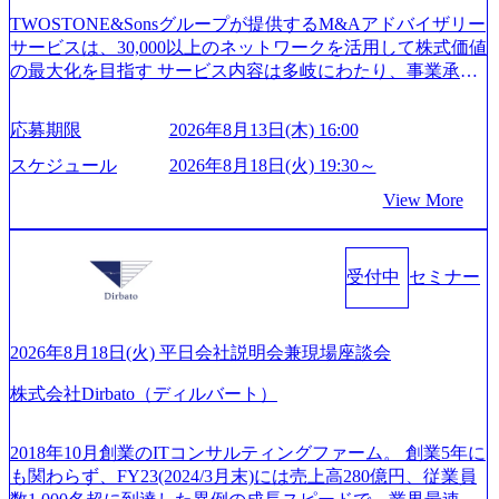
開発を担当することはない https://storage.googleapis.com/our-vi
810e-138e27965ee8_1200x386.webp グローバル人財育成を目
TWOSTONE&Sonsグループが提供するM&Aアドバイザリー
sion-production.appspot.com/public/images/20240925204111_caa9
的とした「語学研修」、効果的なプレゼンのポイントを掴
サービスは、30,000以上のネットワークを活用して株式価値
4e4b-6aae-45a6-a0ce-b98154c816a2_1153x543.webp メンバー情
み実践に強くなるための「プレゼン研修」、自社キャリア
の最大化を目指す サービス内容は多岐にわたり、事業承継
報 (https://www.xspear.co.jp/member/)一部抜粋 - 伊勢山 昇吾氏:
アドバイザーによる自身のキャリア構築をめざす「キャリ
コンサルティングやM&Aアドバイザリー、財務アドバイザ
ベイカレントにてIT戦略立案から実装支援を軸に、様々な
ア開発研修」などがある 生産現場を含む全部門でフレック
リーなどが含まれており、幅広いニーズに対応 譲渡企業に
業界で新規事業戦略、成長戦略、PMI推進、業務改革等の幅
スタイム制度を実施しており、月単位の決められた労働時
応募期限
2026年8月13日(木) 16:00
対しては完全成功報酬制を採用し、M&A以外の選択肢も尊
広いプロジェクトに従事 - 鈴木健仁氏：新卒でベイカレン
間の範囲内で、出社・退社の時刻を社員の自己裁量に委
重する姿勢を持ち、将来の株価成長を取り込むスキームの
トに入社し最年少ディレクターを経てXspearに参画 - 梶田
スケジュール
2026年8月18日(火) 19:30～
ね、ワークライフバランスを図りながら効率的に働くこと
構築や事業承継支援も行う TWOSTONE&SonsグループはM
威人氏：BCG出身。金融業界における戦略策定、DX戦略立
ができる 【休日】 土日祝休みの完全週休2日制 2025年度の
View More
&A業界のリーディングカンパニーであり、領域にこだわら
案、人事組織テーマに強みを持ち、メディア・エンタメ業
年間休日は125日（GW8日、夏季9日、年末年始9日） 有給
ず幅広い案件に携わりながら自己成長とキャリアの挑戦が
界においてはDX戦略立案、NFT等の新規事業立案を得意と
休暇は年間24日（4月1日入社の場合）で、入社日に付与さ
可能 M&Aセンター出身者3名がメインメンバーであり、経
する。 - 藏満 一馬氏：アクセンチュア出身。金融業界を中
れます。 年次有給休暇の残日数は、翌年度に繰り越すこと
受付中
セミナー
験豊富なアドバイザーと共に働くことで、M&Aや財務アド
心に、DX戦略策定、新規事業立案、組織変革、規制対応等
ができます。 慶弔休暇は、事由により取得可能日数は異な
バイザリーなどの専門知識を獲得し、キャリアを発展させ
の幅広いプロジェクトを主導する。 - 天野 善仁氏：19卒Pw
りますが、3～7日の連続休暇を取得できます。 リフレッシ
る機会が提供される 主担当成約で10件以上ある人は課長職
C出身。Xspear最年少シニアマネージャー 社員インタビュー
ュ休暇は、規程で定める勤続年数ごとに、連続5日のリフレ
となり、平均3000万～4000万の年収となる 内訳としては個
ページ (https://www.xspear.co.jp/career/interviews/) 戦略だけの
2026年8月18日(火) 平日会社説明会兼現場座談会
ッシュ休暇を取得できます。 【育児や子の看護、介護など
人インセンティブ＋チームインセンティブ 課長は部下を育
コンサルは終わり──コンサル業界の風雲児に聞く。“これ
の制度】 育児休暇： 対象：小学校1年修了時の3月31日まで
株式会社Dirbato（ディルバート）
成活躍させるためのナレッジシェアおよび丁寧なOJTを欠か
から”のコンサルの在り方 (https://www.businessinsider.jp/articl
の子を育てるすべての従業員※期間：通算3年間 短時間勤
さずにチームとして動く組織風土がある 2026年8月18日(火)
e/20250205-simplex-xspear/) Xspear Consultingがえるぼし認定
務： 対象：小学校卒業までの子を育てるすべての従業員 1
19:30～ 所要時間 : 約1時間 2026年8月13日(木) 16:00 ＼応募
を取得 (https://www.agara.co.jp/article/382811) シンプレクスと
2018年10月創業のITコンサルティングファーム。 創業5年に
日2時間15分まで、始業・終業時刻の繰り上げ・繰り下げが
意思不問・業界未経験歓迎！／ M&A承継機構のビジョンや
Xspear Consultingが、東京都港区の行政手続き100%デジタル
も関わらず、FY23(2024/3月末)には売上高280億円、従業員
可能 子の看護休暇： 子1人につき5日まで取得でき、1時間
業務内容、実際の働き方について詳しくお伝えするオンラ
化を支援 (https://www.afpbb.com/articles/-/3520247) 【未経験