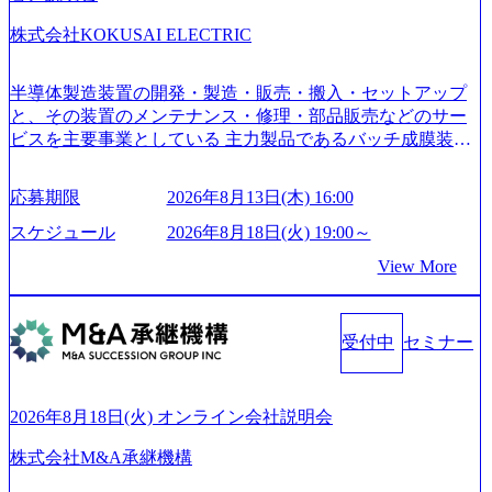
育、保健など幅広く強みのあるファーム。 ワンプール制で
株式会社KOKUSAI ELECTRIC
はあるが、社員の興味のある分野やスキルを活用したいな
どの希望は考慮してのアサイン。 そのため、専門性を身に
着けたい方でも幅広に経験を積みたい方でも、キャリア形
半導体製造装置の開発・製造・販売・搬入・セットアップ
成が柔軟に可能な環境である。 https://storage.googleapis.com/
と、その装置のメンテナンス・修理・部品販売などのサー
our-vision-production.appspot.com/public/images/20240925204135
ビスを主要事業としている 主力製品であるバッチ成膜装置
_93b1bff3-f71c-4bc9-8bd9-72a8a4826007_1200x554.webp https://
は、世界中の半導体デバイスメーカーから高く評価され、
storage.googleapis.com/our-vision-production.appspot.com/public/i
世界トップクラスのシェアを有している 技術と対話を通じ
mages/20250502152751_46c65543-87ef-4e86-a85a-8649e1c532f9
応募期限
2026年8月13日(木) 16:00
て未来を創造し、社会課題の解決に貢献することを目指し
_956x512.webp https://storage.googleapis.com/our-vision-producti
on.appspot.com/public/images/20250502152804_ba6aaa1a-9ffc-4f
ている Mission:私たちの技術/私たちの対話 Vision:夢を未来
スケジュール
2026年8月18日(火) 19:00～
2a-9b40-06fff8ee19af_961x517.webp https://storage.googleapis.co
につなぐベストパートナー Value:私たちの技術/私たちの対
View More
m/our-vision-production.appspot.com/public/images/202505021528
話 IoT社会の浸透、AIの加速等により半導体需要は世界中で
31_721b100c-62c9-4258-aa0e-97182898115f_960x510.webp シ
急伸長しており、それに伴い半導体製造装置の需要も伸長
ンプレクス社は、FinTech領域に強みを持つITコンサルティ
中 https://storage.googleapis.com/our-vision-production.appspot.co
ング会社で、NRI、NTTDATAと同じく世界のFinTech Ranki
受付中
セミナー
m/public/images/20260224131045_0fee4978-bb25-43a7-a367-542
ngsTop 100企業にも選出されている。ITコンサルティング、
6b95cd599_1200x543.webp https://storage.googleapis.com/our-visi
開発、運用保守と言った全工程を行う「一気通貫体制」が
on-production.appspot.com/public/images/20260224131052_2abe7
特長 ビジネスへの深い理解を持つコンサルタントが集うXs
cb8-329e-4a45-a8f5-73d9728b2cd7_1200x486.webp https://storag
2026年8月18日(火) オンライン会社説明会
e.googleapis.com/our-vision-production.appspot.com/public/image
pearと、最先端テクノロジーに深い知見を持つシンプレクス
s/20260224131100_d8b3379f-6e64-4566-aea4-924f21977d35_120
社またはグループ会社との協力体制を築いている Xspear社
株式会社M&A承継機構
0x460.webp https://storage.googleapis.com/our-vision-production.a
はあくまでもコンサルティングファームであり、システム
ppspot.com/public/images/20260224131116_05d25aab-49d6-4429-