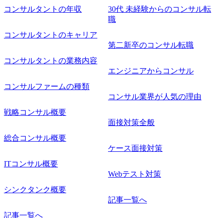
った上流工程にチャレンジしたい ・コンサルのみならず新
コンサルタントの年収
30代 未経験からのコンサル転
規事業開発にも興味があり、ゆくゆくはチャレンジしてみ
職
たい オンライン(Teams)
コンサルタントのキャリア
第二新卒のコンサル転職
コンサルタントの業務内容
エンジニアからコンサル
コンサルファームの種類
コンサル業界が人気の理由
戦略コンサル概要
面接対策全般
総合コンサル概要
ケース面接対策
ITコンサル概要
Webテスト対策
シンクタンク概要
記事一覧へ
記事一覧へ