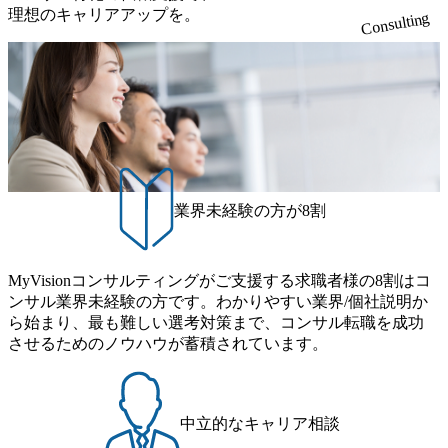
系コンサルティングファームをはじめ、メーカー、ITベン
力可能</u> 従業員満足度を非常に重視しており、意にそぐ
理想のキャリアアップを。
Consulting
チャー、外資系金融機関など多彩な出自で構成されてお
わないプロジェクトにアサインされてしまった場合、半強
り、常に刺激を受けながらプロジェクトワークが可能 総合
制的に別のプロジェクトに異動することが可能。その結
コンサルティングファームの名の通り、全方位のクライア
果、<u>退職率も10%程度</u>(他社平均は2～30%程度) 残業
ントに対して様々なプロジェクトが存在しており、手を上
時間は<u>平均30時間程度。</u>バリューが出ていないから
げれば常に新しいテーマのチャレンジ機会を提供している
残業代をつけさせないといったことはしない DE&Iにおいて
（ワンプール制） そのため、全体の離職率10％以下、未経
は女性活用や外国人/高齢者/障碍者などさまざまなバックグ
験3年未満の離職率は0％と驚異の定着率を誇る 大手ファー
ラウンドを持つメンバーの働く環境を整えている SDGsの推
ムと同水準以上の報酬制度であり、ファーム経験者の場合
進にも積極的で、プロボノ支援等を行っている 部活動も活
は、転職時報酬アップが基本 強く「個人」の成⾧を重視す
発で、多くのクラブが立ち上がっており、さまざまな役
業界未経験の方が8割
るカルチャーであり、昇進に枠もなく、今ならReadyになれ
職・所属・組織を超えて社員間のネットワーク形成・交流
ば上がれる環境となっている 安定した経営環境の下、コン
の場となっている <u>教育・研修プログラムが非常に充実</
サルティングファームの立ち上げフェーズに関わることが
u>しており、自己成長の機会も多い DirTuneという社内限定
MyVisionコンサルティングがご支援する求職者様の8割はコ
できる 豊富な経験を持つコンサル経験者の場合は、自らチ
番組があり、新卒紹介、会社の七不思議紹介等、規模が大
ンサル業界未経験の方です。わかりやすい業界/個社説明か
ームを立ち上げることが可能 裁量をもった営業活動、デリ
きくなっていく中で社員同士のつながりを広げる取り組み
ら始まり、最も難しい選考対策まで、コンサル転職を成功
バリー活動ができる(スタートアップとの協業、新規ソリュ
もしている 今後の成長戦略として海外展開を見据えてい
させるためのノウハウが蓄積されています。
ーションの開発 など) シンプレクスの顧客基盤、エンジニ
る。足元のグローバル案件割合は10%程度だが、英語が得
アケイパビリティを活かた確度の高い事業立ち上げが経験
意でグローバル案件に興味がある方はアサインされるチャ
できる 2026年8月21日(金) 19:30〜21:30 (19:20開場) 2026年8
ンスも大きい。 代表インタビュー https://note.com/dirbato/n/n0
月12日(水) 16:00 ※参加状況によっては抽選とさせていただ
a040c36b128 Forbes JAPAN BrandVoice Studio 「使命はテクノ
中立的なキャリア相談
く可能性がございます。 このたび、ファーム経験者の方を
ロジーで企業の可能性を引き出すこと。日本に求められるI