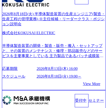
ファーム） 社名の由来は”DXエリアにSpir（槍）を指して
切り開く””simplexないでは金融以外の領域にX（クロス）し
ていく”という位置づけ 一昔前は金融が強い企業として認知
2026年8月18日(火) 半導体製造装置の生産エンジニア(製造・
されていたが、現在金融の売上割合は全体の3割。現在はTo
生産工程の管理業務) ※主任候補・リーダークラス・ポジシ
C事業を始め、パブリック、製造業、通信、エンタメ、教
ョン説明会
育、保健など幅広く強みのあるファーム。 ワンプール制で
株式会社KOKUSAI ELECTRIC
はあるが、社員の興味のある分野やスキルを活用したいな
どの希望は考慮してのアサイン。 そのため、専門性を身に
着けたい方でも幅広に経験を積みたい方でも、キャリア形
半導体製造装置の開発・製造・販売・搬入・セットアップ
成が柔軟に可能な環境である。 https://storage.googleapis.com/
と、その装置のメンテナンス・修理・部品販売などのサー
our-vision-production.appspot.com/public/images/20240925204135
ビスを主要事業としている 主力製品であるバッチ成膜装置
_93b1bff3-f71c-4bc9-8bd9-72a8a4826007_1200x554.webp https://
は、世界中の半導体デバイスメーカーから高く評価され、
storage.googleapis.com/our-vision-production.appspot.com/public/i
世界トップクラスのシェアを有している 技術と対話を通じ
mages/20250502152751_46c65543-87ef-4e86-a85a-8649e1c532f9
応募期限
2026年8月13日(木) 16:00
て未来を創造し、社会課題の解決に貢献することを目指し
_956x512.webp https://storage.googleapis.com/our-vision-producti
on.appspot.com/public/images/20250502152804_ba6aaa1a-9ffc-4f
ている Mission:私たちの技術/私たちの対話 Vision:夢を未来
スケジュール
2026年8月18日(火) 19:00～
2a-9b40-06fff8ee19af_961x517.webp https://storage.googleapis.co
につなぐベストパートナー Value:私たちの技術/私たちの対
View More
m/our-vision-production.appspot.com/public/images/202505021528
話 IoT社会の浸透、AIの加速等により半導体需要は世界中で
31_721b100c-62c9-4258-aa0e-97182898115f_960x510.webp シ
急伸長しており、それに伴い半導体製造装置の需要も伸長
ンプレクス社は、FinTech領域に強みを持つITコンサルティ
中 https://storage.googleapis.com/our-vision-production.appspot.co
ング会社で、NRI、NTTDATAと同じく世界のFinTech Ranki
受付中
セミナー
m/public/images/20260224131045_0fee4978-bb25-43a7-a367-542
ngsTop 100企業にも選出されている。ITコンサルティング、
6b95cd599_1200x543.webp https://storage.googleapis.com/our-visi