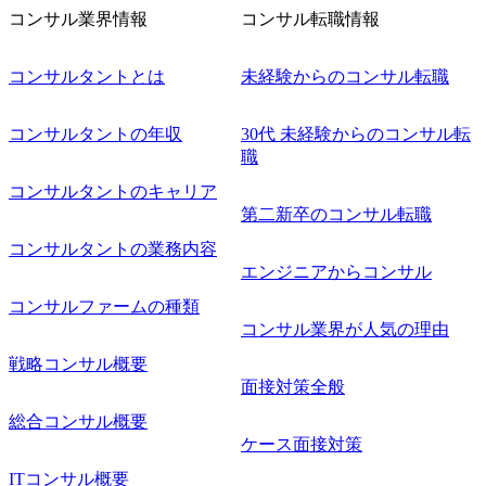
フェーズに参画し、コアメンバーとして会社を一緒に創り
コンサル業界情報
コンサル転職情報
上げていきたい ・サービスやソリューションに捉われず、
顧客が真に求めるサービスを提供したい ・様々な業種業界
でのプロジェクトに参画し、自身のスキルアップを図りた
コンサルタントとは
未経験からのコンサル転職
い ・エンジニア経験を活かして要件定義や提案、企画とい
った上流工程にチャレンジしたい ・コンサルのみならず新
コンサルタントの年収
30代 未経験からのコンサル転
規事業開発にも興味があり、ゆくゆくはチャレンジしてみ
職
たい オンライン(Teams)
コンサルタントのキャリア
第二新卒のコンサル転職
コンサルタントの業務内容
エンジニアからコンサル
コンサルファームの種類
コンサル業界が人気の理由
戦略コンサル概要
面接対策全般
総合コンサル概要
ケース面接対策
ITコンサル概要