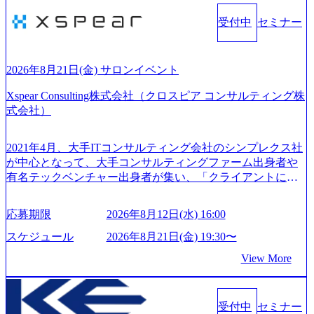
受付中
セミナー
2026年8月21日(金) サロンイベント
Xspear Consulting株式会社（クロスピア コンサルティング株
式会社）
2021年4月、大手ITコンサルティング会社のシンプレクス社
が中心となって、大手コンサルティングファーム出身者や
有名テックベンチャー出身者が集い、「クライアントにと
って真のデジタルトランスフォーメーションを創造した
い」という想いの下で立ち上げた新鋭ファーム テクノロジ
応募期限
2026年8月12日(水) 16:00
ーがビジネスの成功に大きな影響力を持つDX時代におい
て、20年以上にわたってFintech業界を中心に最先端テクノ
スケジュール
2026年8月21日(金) 19:30〜
ロジーを提供してきたシンプレクスのノウハウを活かしつ
View More
つ、あらゆる業種・業界のクライアントの企業価値の最大
化を支援するために、戦略策定、組織改革、人材育成、業
務改善、実行支援などのコンサルティングサービスを一気
受付中
セミナー
通貫で提供するのが特徴（いわゆる総合コンサルティング