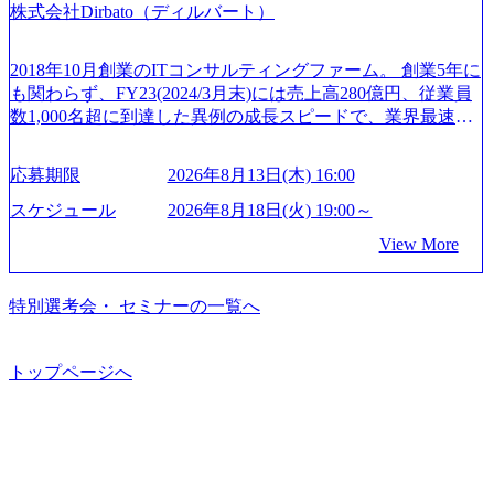
の制度】 育児休暇： 対象：小学校1年修了時の3月31日まで
株式会社Dirbato（ディルバート）
成活躍させるためのナレッジシェアおよび丁寧なOJTを欠か
から”のコンサルの在り方 (https://www.businessinsider.jp/articl
の子を育てるすべての従業員※期間：通算3年間 短時間勤
さずにチームとして動く組織風土がある 2026年8月18日(火)
e/20250205-simplex-xspear/) Xspear Consultingがえるぼし認定
務： 対象：小学校卒業までの子を育てるすべての従業員 1
19:30～ 所要時間 : 約1時間 2026年8月13日(木) 16:00 ＼応募
を取得 (https://www.agara.co.jp/article/382811) シンプレクスと
2018年10月創業のITコンサルティングファーム。 創業5年に
日2時間15分まで、始業・終業時刻の繰り上げ・繰り下げが
意思不問・業界未経験歓迎！／ M&A承継機構のビジョンや
Xspear Consultingが、東京都港区の行政手続き100%デジタル
も関わらず、FY23(2024/3月末)には売上高280億円、従業員
可能 子の看護休暇： 子1人につき5日まで取得でき、1時間
業務内容、実際の働き方について詳しくお伝えするオンラ
化を支援 (https://www.afpbb.com/articles/-/3520247) 【未経験
数1,000名超に到達した異例の成長スピードで、業界最速と
単位で取得することも可能 家族看護休暇： 5日まで取得で
イン説明会を開催いたします。 M&A業界に興味があり、ま
者】 ・年収UPでのオファー ・ワンプールで様々なインダ
なる10期1,000億円に対して、現状では計画値を上回る事業
き、1時間単位で取得することも可能 【独身寮、住宅手当制
ずはどんな仕事か知りたい 転職を考えたばかりで、幅広く
ストリーやソリューションを裁量をもって経験できる ・上
成⻑を遂げている。 現在コンサルティングファームでは外
度など】 独身寮：富山事業所の近くに、白風寮と青風寮の2
応募期限
2026年8月13日(木) 16:00
業界の情報を集めたい 働くイメージを具体的に知りたい M
流工程、先端技術を学べる環境 【コンサルファーム経験
資も含めて売上高TOP10にランクインしている。 主力事業
つの寮があり、以下の入居基準を満たす方が入居可能で
&A業界にご興味がある方、転職を少しでもお考えの方はも
者】 ・専門領域に軸足を置きながら、他領域にもチャレン
はITコンサルティング。幅広い業界の大企業を中心に、IT
スケジュール
2026年8月18日(火) 19:00～
す。 ＜入居基準＞ ・満33歳までの独身者 ・自宅から勤務地
ちろん、情報収集をしたい方でも歓迎です。お気軽にご参
ジできる環境 ・タイトルアップでのオファー ・現職ファー
戦略策定等の上流工程から実装・運用定着まで一気通貫で
までの通勤総時間が2時間を超えること 住宅手当： 本社の
View More
加ください。 当日は、質疑応答のお時間もご用意しており
ムより高いオファー年収 ・実力主義でプロモーションでき
支援している。 他方、インキュベーション事業を手掛けて
近くには独身寮や社宅等が無いため、条件を満たす方には
ます。 是非、説明会にてお話できることを楽しみにしてお
る（ダブルスキップもあり） ・週に1度のアサインｍｔｇで
いるのも同社の特徴であり、 自社で新規事業開発も手掛け
住宅手当を支給します。 また、独身寮は男性のみの入居と
ります。 説明会後にアンケート回答をお願いいたします。
こまめに社員のキャリアについて検討してもらえる。結
つつ、複数社への出資～ハンズオン支援も行っている。 (参
特別選考会・ セミナーの一覧へ
なるため、入居基準を満たす女性には住宅手当を支給しま
オンライン(Google meets)
果、なりたいキャリアを反映できるｐｊにアサインしても
考) https://www.dirbato.co.jp/service/incubation.html (https://www.
す。 住宅手当は、一般賃貸物件を従業員が契約し、規程で
らえる ・シンプレクスというテクノロジーに強い部隊がい
dirbato.co.jp/service/incubation.html) 大手総合系コンサルティ
定める金額を会社が支払います。 その他： 採用時や転勤等
るため、エンジニアの視点からも協業しクライアントへ価
ングファームや、Slerなどから優秀層が多数ジョイン。 http
トップページへ
による引っ越し費用は、会社が負担します。 2026年8月18日
値提供できる ・デリバリー中心の案件もあればセールス中
s://storage.googleapis.com/our-vision-production.appspot.com/publi
(火) 19:00～20:00 2026年8月13日(木) 16:00 応募をご検討され
心の案件もあり、個々の裁量や得意領域に合わせた売り上
c/images/20240925205344_42693807-c7d5-418f-965b-3a03a5dd5
ている方を対象に、会社説明会を実施予定です。 ● 求人名
げの立て方を選べる ここ1年で社員数60名⇒100名超、売上
723_1200x559.webp 楽天グループ、SMBCグループ、NTT、
・【富山】半導体製造装置の生産エンジニア(製造・生産工
今期18億円⇒来期30億円（いずれも約170％アップ）と急成
良品計画、ファーストリテイリング等大手企業が中心顧客
程の管理業務) ※主任候補・リーダークラス ・【砺波】半
長中のファームである また、成長中ファームのため優秀な
直近では大阪万博のプロジェクトをAC、PwCとのコンペに
導体製造装置の生産エンジニア(製造・生産工程の管理業務)