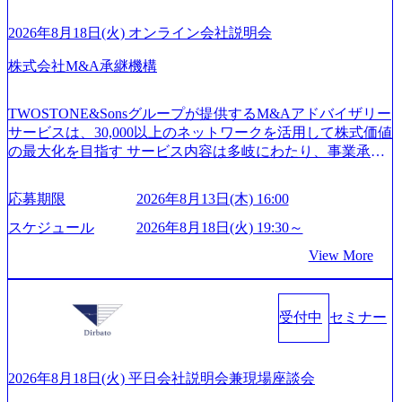
開発、運用保守と言った全工程を行う「一気通貫体制」が
on-production.appspot.com/public/images/20260224131052_2abe7
特長 ビジネスへの深い理解を持つコンサルタントが集うXs
cb8-329e-4a45-a8f5-73d9728b2cd7_1200x486.webp https://storag
2026年8月18日(火) オンライン会社説明会
e.googleapis.com/our-vision-production.appspot.com/public/image
pearと、最先端テクノロジーに深い知見を持つシンプレクス
s/20260224131100_d8b3379f-6e64-4566-aea4-924f21977d35_120
社またはグループ会社との協力体制を築いている Xspear社
株式会社M&A承継機構
0x460.webp https://storage.googleapis.com/our-vision-production.a
はあくまでもコンサルティングファームであり、システム
ppspot.com/public/images/20260224131116_05d25aab-49d6-4429-
開発を担当することはない https://storage.googleapis.com/our-vi
810e-138e27965ee8_1200x386.webp グローバル人財育成を目
TWOSTONE&Sonsグループが提供するM&Aアドバイザリー
sion-production.appspot.com/public/images/20240925204111_caa9
的とした「語学研修」、効果的なプレゼンのポイントを掴
サービスは、30,000以上のネットワークを活用して株式価値
4e4b-6aae-45a6-a0ce-b98154c816a2_1153x543.webp メンバー情
み実践に強くなるための「プレゼン研修」、自社キャリア
の最大化を目指す サービス内容は多岐にわたり、事業承継
報 (https://www.xspear.co.jp/member/)一部抜粋 - 伊勢山 昇吾氏:
アドバイザーによる自身のキャリア構築をめざす「キャリ
コンサルティングやM&Aアドバイザリー、財務アドバイザ
ベイカレントにてIT戦略立案から実装支援を軸に、様々な
ア開発研修」などがある 生産現場を含む全部門でフレック
リーなどが含まれており、幅広いニーズに対応 譲渡企業に
業界で新規事業戦略、成長戦略、PMI推進、業務改革等の幅
スタイム制度を実施しており、月単位の決められた労働時
応募期限
2026年8月13日(木) 16:00
対しては完全成功報酬制を採用し、M&A以外の選択肢も尊
広いプロジェクトに従事 - 鈴木健仁氏：新卒でベイカレン
間の範囲内で、出社・退社の時刻を社員の自己裁量に委
重する姿勢を持ち、将来の株価成長を取り込むスキームの
トに入社し最年少ディレクターを経てXspearに参画 - 梶田
スケジュール
2026年8月18日(火) 19:30～
ね、ワークライフバランスを図りながら効率的に働くこと
構築や事業承継支援も行う TWOSTONE&SonsグループはM
威人氏：BCG出身。金融業界における戦略策定、DX戦略立
ができる 【休日】 土日祝休みの完全週休2日制 2025年度の
View More
&A業界のリーディングカンパニーであり、領域にこだわら
案、人事組織テーマに強みを持ち、メディア・エンタメ業
年間休日は125日（GW8日、夏季9日、年末年始9日） 有給
ず幅広い案件に携わりながら自己成長とキャリアの挑戦が
界においてはDX戦略立案、NFT等の新規事業立案を得意と
休暇は年間24日（4月1日入社の場合）で、入社日に付与さ
可能 M&Aセンター出身者3名がメインメンバーであり、経
する。 - 藏満 一馬氏：アクセンチュア出身。金融業界を中
れます。 年次有給休暇の残日数は、翌年度に繰り越すこと
受付中
セミナー
験豊富なアドバイザーと共に働くことで、M&Aや財務アド
心に、DX戦略策定、新規事業立案、組織変革、規制対応等
ができます。 慶弔休暇は、事由により取得可能日数は異な
バイザリーなどの専門知識を獲得し、キャリアを発展させ
の幅広いプロジェクトを主導する。 - 天野 善仁氏：19卒Pw
りますが、3～7日の連続休暇を取得できます。 リフレッシ
る機会が提供される 主担当成約で10件以上ある人は課長職
C出身。Xspear最年少シニアマネージャー 社員インタビュー
ュ休暇は、規程で定める勤続年数ごとに、連続5日のリフレ
となり、平均3000万～4000万の年収となる 内訳としては個
ページ (https://www.xspear.co.jp/career/interviews/) 戦略だけの
2026年8月18日(火) 平日会社説明会兼現場座談会
ッシュ休暇を取得できます。 【育児や子の看護、介護など
人インセンティブ＋チームインセンティブ 課長は部下を育
コンサルは終わり──コンサル業界の風雲児に聞く。“これ