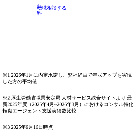
上位職のコンサルタントだけでなく、メンバークラスのコ
無
転職相談する
ンサルタントも登壇しますので、当社へ気になることや転
料
職後のご不安な事はその場でご質問いただけますので、ぜ
ひお聞きください！ ※過去の質問例)会社の強みや中長期の
方向性、コンサルタントとSEの違い、他コンサルファーム
との違い、今後のキャリアパス など。 会社説明＋座談会(1
9:00～20:00) ・書類免除でのご対応もしておりますので担当
リクルーターまでご相談下さい。 ・ご希望の方は、会社説
明会兼現場座談会実施後、カジュアル面談もしくは1次選考
の対応もさせて頂きますので担当リクルーターまでご相談
下さい。なお、当日はコンテンツに変更があること、ご了
承ください。 【服装・持ち物】 ・特になし カジュアルな服
※1 2026年1月に内定承諾し、弊社経由で年収アップを実現
装でご参加ください。 【募集ポジション】 ITコンサルタン
した方の平均値
ト(役職問わず) 【案件内容(一例)】 ・IT戦略立案/IT中長期
ロードマップ策定 ・全社クラウド基盤グランドデザイン策
※2 厚生労働省職業安定局 人材サービス総合サイトより 最
定 ・全社デジタルトランスフォーメーション企画構想 ・業
新2025年度（2025年4月~2026年3月）におけるコンサル特化
務/組織/システムの現状分析/RPA選定/導入/実装 ・プライベ
転職エージェント支援実績数比較
ート/パブリッククラウド導入 ・AI活用による業務効率化/
業務再構築 ・IoTを活用したデジタルワークスタイル変革案
企画 ・Disruptive Technologyを活用した新規事業の立案/推
※3 2025年9月16日時点
進 など 【中途入社社員の入社の決め手(一例)】 ・創業