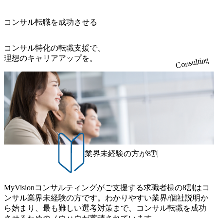
上司の近くで働けるチャンスも多い(ボストン・コンサルテ
勝ち受注。 業務システム、ToC向けアプリ、セキュリティ
※主任候補・リーダークラス オンライン (Microsoft Teams)
ィング・グループ出身者等 (https://www.xspear.co.jp/member/ta
等万博に関するあらゆるIT関連業務をコンサルティングし
※顔出しは不要です。ご質問頂く際のみ、顔出ししていた
コンサル転職を成功させる
keto_kajita/)） 多様なメンバー、多様なプロジェクトによる
ている。 <u>ワンプール制</u>を取っており、業界の枠に縛
だければと存じます。
自己成長機会が多く、新たなチャレンジが可能 100名規模に
られず様々な案件にチャレンジ可能 専属の営業部隊がお
も関わらず、外資系戦略コンサルティングファームや総合
り、<u>営業活動に工数を割かれることなくデリバリーに注
コンサル特化の転職支援で、
系コンサルティングファームをはじめ、メーカー、ITベン
力可能</u> 従業員満足度を非常に重視しており、意にそぐ
理想のキャリアアップを。
Consulting
チャー、外資系金融機関など多彩な出自で構成されてお
わないプロジェクトにアサインされてしまった場合、半強
り、常に刺激を受けながらプロジェクトワークが可能 総合
制的に別のプロジェクトに異動することが可能。その結
コンサルティングファームの名の通り、全方位のクライア
果、<u>退職率も10%程度</u>(他社平均は2～30%程度) 残業
ントに対して様々なプロジェクトが存在しており、手を上
時間は<u>平均30時間程度。</u>バリューが出ていないから
げれば常に新しいテーマのチャレンジ機会を提供している
残業代をつけさせないといったことはしない DE&Iにおいて
（ワンプール制） そのため、全体の離職率10％以下、未経
は女性活用や外国人/高齢者/障碍者などさまざまなバックグ
験3年未満の離職率は0％と驚異の定着率を誇る 大手ファー
ラウンドを持つメンバーの働く環境を整えている SDGsの推
ムと同水準以上の報酬制度であり、ファーム経験者の場合
進にも積極的で、プロボノ支援等を行っている 部活動も活
は、転職時報酬アップが基本 強く「個人」の成⾧を重視す
発で、多くのクラブが立ち上がっており、さまざまな役
業界未経験の方が8割
るカルチャーであり、昇進に枠もなく、今ならReadyになれ
職・所属・組織を超えて社員間のネットワーク形成・交流
ば上がれる環境となっている 安定した経営環境の下、コン
の場となっている <u>教育・研修プログラムが非常に充実</
サルティングファームの立ち上げフェーズに関わることが
u>しており、自己成長の機会も多い DirTuneという社内限定
MyVisionコンサルティングがご支援する求職者様の8割はコ
できる 豊富な経験を持つコンサル経験者の場合は、自らチ
番組があり、新卒紹介、会社の七不思議紹介等、規模が大
ンサル業界未経験の方です。わかりやすい業界/個社説明か
ームを立ち上げることが可能 裁量をもった営業活動、デリ
きくなっていく中で社員同士のつながりを広げる取り組み
ら始まり、最も難しい選考対策まで、コンサル転職を成功
バリー活動ができる(スタートアップとの協業、新規ソリュ
もしている 今後の成長戦略として海外展開を見据えてい