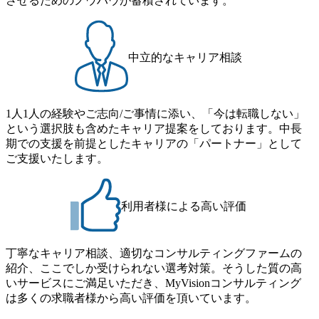
させるためのノウハウが蓄積されています。
ーションの開発 など) シンプレクスの顧客基盤、エンジニ
る。足元のグローバル案件割合は10%程度だが、英語が得
アケイパビリティを活かた確度の高い事業立ち上げが経験
意でグローバル案件に興味がある方はアサインされるチャ
できる 2026年8月21日(金) 19:30〜21:30 (19:20開場) 2026年8
ンスも大きい。 代表インタビュー https://note.com/dirbato/n/n0
月12日(水) 16:00 ※参加状況によっては抽選とさせていただ
a040c36b128 Forbes JAPAN BrandVoice Studio 「使命はテクノ
中立的なキャリア相談
く可能性がございます。 このたび、ファーム経験者の方を
ロジーで企業の可能性を引き出すこと。日本に求められるI
対象にした懇親会形式の採用イベント「サロンイベント」
Tコンサルタントという伴走者」 https://forbesjapan.com/article
を開催いたします。 カジュアルな場で現場社員と直接交流
s/detail/67452 Forbes JAPAN BrandVoice Studio 「コンサル業
できる機会ですので、ぜひご参加ください。 当日はXspear
界におけるIT人材価値再興。Dirbatoの最前線パートナーが
1人1人の経験やご志向/ご事情に添い、「今は転職しない」
Consulting代表取締役の早田とMDやその他現場社員が複数
切り開くテクノロジーの変革」 https://forbesjapan.com/articles/
という選択肢も含めたキャリア提案をしております。中長
preview/68657?preview=TAI1oir8Coe5Df3zuZhtd24YfH72/Zzdm
名参加する予定です！ ●費用 : 無料 虎ノ門ヒルズ付近 ※詳
期での支援を前提としたキャリアの「パートナー」として
BTIEMOnWUWREjOFLO1IL1KPEi4dgCbb Forbes JAPAN Bra
細な場所については参加者の方へ個別でご連絡いたしま
ご支援いたします。
ndVoice Studio 「求めるのは、競争と連帯 。IT特化の急成長
す。 コンサルファームにてマネージャー以上の職務を担当
ファーム・Dirbatoの社員支援」 https://forbesjapan.com/articles/
している方
detail/69848 MyViision企業インタビュー① https://my-vision.co.
利用者様による高い評価
jp/consulting-firm/dirbato/interview01 MyViision企業インタビュ
ー② https://my-vision.co.jp/consulting-firm/dirbato/interview02 20
26年8月18日(火) 19:00開始～最長20:00終了 2026年8月13日
(木) 16:00 当日はDirbatoの現役トップコンサルタントが業界
丁寧なキャリア相談、適切なコンサルティングファームの
動向を踏まえ、コンサルティング市場の最新トレンドをお
紹介、ここでしか受けられない選考対策。そうした質の高
伝えいたします。コンサルティング業界への転職を迷われ
いサービスにご満足いただき、MyVisionコンサルティング
ている方や情報収集を行いたい方のご参加も歓迎です。更
は多くの求職者様から高い評価を頂いています。
に、当日は現場コンサルタントとの座談会も開催します。