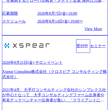
を展開するグローバル教育・メディア企業 海外21カ国と
サンド 執行役員新山氏、庄司氏インタビュー】 (https://my-vi
の取引実績と2,000校以上の提携教育機関を活用し、海外教
sion.co.jp/consulting-firm/northsand/interview01) ノースサンドは
育支援サービスを提供している 動画メディア事業を基盤と
応募期限
2026年8月7日(金) 16:00
2015年に設立され、前年比205%の売上成長を遂げるなど、
して、留学支援・訪日教育旅行・SNSマーケティング事業
急速な成長を遂げている。 ​ 新規事業立案から業務改革、IT
を展開している Mission:より多くの人に、グローバルという
スケジュール
2026年8月14日(金) 19:00〜
戦略立案、IT導入までをワンストップで提供するコンサル
選択肢を Vision:世界を代表する、ライフチェンジ・インフ
View More
ティングファームである。 ​- 2025年1月時点で従業員数1,209
ラになる Value： INTEGRITY誠実であろう 素直に心を開い
名を擁し、事業拡大を続けている。 「人」にフォーカスを
て伝える、自責かつ利他の精神で動く、謙虚な姿勢でウソ
当てたコンサルティング会社として、社員の人間力を強み
やグチを言わない BE CRAZY熱狂しよう 10倍思考で攻め
としたサービスを提供している。 ​- - 2018年から6年連続で
受付中
セミナー
る、失敗を恐れずにふみだす、執着心をもって没頭する O
「働きがいのある会社ベストカンパニー」に選出され、社
WNERSHIP当事者であろう みずから決めてみずから動く、
員モチベーションが高いと評価されている。 ​ 大手コンサル
全体最適で考える、チームを巻き込む SPEEDスピードにこ
ティングファームやSIer、事業会社出身者など、多様な経歴
だわろう 今すぐ決める、すばやく動く、まず成果物をだす
2026年8月21日(金) サロンイベント
の社員が活躍している。 年間休日120日以上、完全週休2日
GRITやり抜こう 逆境でもブレずに続ける、改善サイクルを
制、有給休暇初年度10日（消化率46.3%）、特別休暇5日な
Xspear Consulting株式会社（クロスピア コンサルティング株
回す、結果が出るまでやり抜く 2026年8月14日(金) 19:00〜2
ど、充実した休暇制度を整備している。 ​ 月平均残業時間は
式会社）
0:00 (60分) 2026年8月7日(金) 16:00 本説明会は、選考の前段
25時間であり、ワークライフバランスを重視した働き方が
として「まず会社を知っていただく場」として設けたもの
可能である。 ​ スポレク制度や入社者歓迎会、全社員集会、
です。評価の場ではないため、キャリアを検討中の段階の
2021年4月、大手ITコンサルティング会社のシンプレクス社
リフレッシュ休暇など、社員同士の交流や健康をサポート
方にもご参加いただけます。 連休中の平日夜という日程の
が中心となって、大手コンサルティングファーム出身者や
する取り組みが充実している。 2026年8月13日(木) 19:00～2
ため、在職中の方も有給を取得することなく、現職への配
有名テックベンチャー出身者が集い、「クライアントにと
0:30予定 2026年8月7日(金) 16:00 コンサル業界の動向や業務
慮なくご参加いただけます。帰省先からのオンライン参加
って真のデジタルトランスフォーメーションを創造した
内容・会社説明・匿名の質問コーナーなどを盛り込んだ業
も可能です。 ● 当日のプログラム ・会社説明(40分) 教育