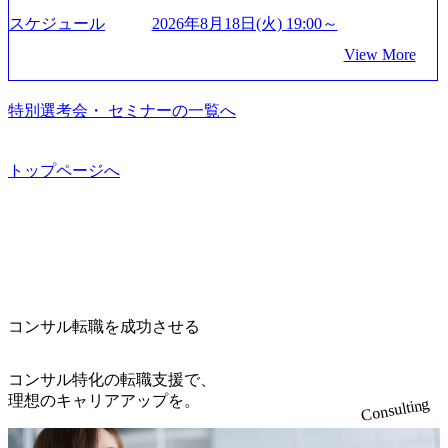
て未来を創造し、社会課題の解決に貢献することを目指し
_956x512.webp https://storage.googleapis.com/our-vision-producti
on.appspot.com/public/images/20250502152804_ba6aaa1a-9ffc-4f
ている Mission:私たちの技術/私たちの対話 Vision:夢を未来
スケジュール
2026年8月18日(火) 19:00～
2a-9b40-06fff8ee19af_961x517.webp https://storage.googleapis.co
につなぐベストパートナー Value:私たちの技術/私たちの対
View More
m/our-vision-production.appspot.com/public/images/202505021528
話 IoT社会の浸透、AIの加速等により半導体需要は世界中で
31_721b100c-62c9-4258-aa0e-97182898115f_960x510.webp シ
急伸長しており、それに伴い半導体製造装置の需要も伸長
ンプレクス社は、FinTech領域に強みを持つITコンサルティ
中 https://storage.googleapis.com/our-vision-production.appspot.co
特別選考会・ セミナーの一覧へ
ング会社で、NRI、NTTDATAと同じく世界のFinTech Ranki
m/public/images/20260224131045_0fee4978-bb25-43a7-a367-542
ngsTop 100企業にも選出されている。ITコンサルティング、
6b95cd599_1200x543.webp https://storage.googleapis.com/our-visi
開発、運用保守と言った全工程を行う「一気通貫体制」が
on-production.appspot.com/public/images/20260224131052_2abe7
トップページへ
特長 ビジネスへの深い理解を持つコンサルタントが集うXs
cb8-329e-4a45-a8f5-73d9728b2cd7_1200x486.webp https://storag
e.googleapis.com/our-vision-production.appspot.com/public/image
pearと、最先端テクノロジーに深い知見を持つシンプレクス
s/20260224131100_d8b3379f-6e64-4566-aea4-924f21977d35_120
社またはグループ会社との協力体制を築いている Xspear社
0x460.webp https://storage.googleapis.com/our-vision-production.a
はあくまでもコンサルティングファームであり、システム
ppspot.com/public/images/20260224131116_05d25aab-49d6-4429-
開発を担当することはない https://storage.googleapis.com/our-vi
810e-138e27965ee8_1200x386.webp グローバル人財育成を目
sion-production.appspot.com/public/images/20240925204111_caa9
的とした「語学研修」、効果的なプレゼンのポイントを掴
4e4b-6aae-45a6-a0ce-b98154c816a2_1153x543.webp メンバー情
み実践に強くなるための「プレゼン研修」、自社キャリア
報 (https://www.xspear.co.jp/member/)一部抜粋 - 伊勢山 昇吾氏:
コンサル転職を成功させる
アドバイザーによる自身のキャリア構築をめざす「キャリ
ベイカレントにてIT戦略立案から実装支援を軸に、様々な
ア開発研修」などがある 生産現場を含む全部門でフレック
業界で新規事業戦略、成長戦略、PMI推進、業務改革等の幅
スタイム制度を実施しており、月単位の決められた労働時
コンサル特化の転職支援で、
広いプロジェクトに従事 - 鈴木健仁氏：新卒でベイカレン
間の範囲内で、出社・退社の時刻を社員の自己裁量に委
理想のキャリアアップを。
Consulting
トに入社し最年少ディレクターを経てXspearに参画 - 梶田
ね、ワークライフバランスを図りながら効率的に働くこと
威人氏：BCG出身。金融業界における戦略策定、DX戦略立
ができる 【休日】 土日祝休みの完全週休2日制 2025年度の