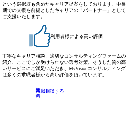
す。 住宅手当は、一般賃貸物件を従業員が契約し、規程で
という選択肢も含めたキャリア提案をしております。中長
らえる ・シンプレクスというテクノロジーに強い部隊がい
定める金額を会社が支払います。 その他： 採用時や転勤等
期での支援を前提としたキャリアの「パートナー」として
るため、エンジニアの視点からも協業しクライアントへ価
による引っ越し費用は、会社が負担します。 2026年8月18日
ご支援いたします。
値提供できる ・デリバリー中心の案件もあればセールス中
(火) 19:00～20:00 2026年8月13日(木) 16:00 応募をご検討され
心の案件もあり、個々の裁量や得意領域に合わせた売り上
ている方を対象に、会社説明会を実施予定です。 ● 求人名
げの立て方を選べる ここ1年で社員数60名⇒100名超、売上
・【富山】半導体製造装置の生産エンジニア(製造・生産工
今期18億円⇒来期30億円（いずれも約170％アップ）と急成
利用者様による高い評価
程の管理業務) ※主任候補・リーダークラス ・【砺波】半
長中のファームである また、成長中ファームのため優秀な
導体製造装置の生産エンジニア(製造・生産工程の管理業務)
上司の近くで働けるチャンスも多い(ボストン・コンサルテ
※主任候補・リーダークラス オンライン (Microsoft Teams)
ィング・グループ出身者等 (https://www.xspear.co.jp/member/ta
丁寧なキャリア相談、適切なコンサルティングファームの
※顔出しは不要です。ご質問頂く際のみ、顔出ししていた
keto_kajita/)） 多様なメンバー、多様なプロジェクトによる
紹介、ここでしか受けられない選考対策。そうした質の高
だければと存じます。
自己成長機会が多く、新たなチャレンジが可能 100名規模に
いサービスにご満足いただき、MyVisionコンサルティング
も関わらず、外資系戦略コンサルティングファームや総合
は多くの求職者様から高い評価を頂いています。
系コンサルティングファームをはじめ、メーカー、ITベン
チャー、外資系金融機関など多彩な出自で構成されてお
無
転職相談する
り、常に刺激を受けながらプロジェクトワークが可能 総合
料
コンサルティングファームの名の通り、全方位のクライア
ントに対して様々なプロジェクトが存在しており、手を上
げれば常に新しいテーマのチャレンジ機会を提供している
（ワンプール制） そのため、全体の離職率10％以下、未経
験3年未満の離職率は0％と驚異の定着率を誇る 大手ファー
ムと同水準以上の報酬制度であり、ファーム経験者の場合