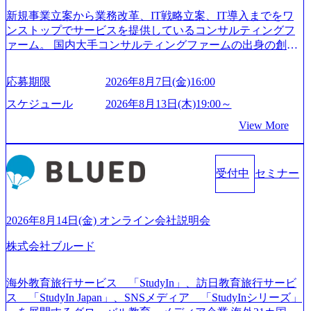
新規事業立案から業務改革、IT戦略立案、IT導入までをワ
ンストップでサービスを提供しているコンサルティングフ
ァーム。 国内大手コンサルティングファームの出身の創業
メンバーが、「クライアントの求めていることに対して、
もっと自由に誠実に提案できる会社をつくりたい」「胸を
応募期限
2026年8月7日(金)16:00
張って会社が好きだと言えるような家族的な組織をつくり
たい」という想いで会社を設立 PwC・アクセンチュアとい
スケジュール
2026年8月13日(木)19:00～
った大手コンサルティングファームをはじめ、SIerや事業会
View More
社出身者など、様々な経歴の社員が活躍しており、働きや
すく魅力的な環境が整っているため、定着率が高いことか
ら「働きがいのある会社」に4年連続ベストカンパニーに選
受付中
セミナー
出されている。 残業時間は平均30時間程度 事業/IT戦略立案
や各種プロジェクトマネジメント、最先端テクノロジーの
導入支援までワンストップでサービスを提供する。「世界
をデザインする」というビジョンを掲げ、クライアント目
2026年8月14日(金) オンライン会社説明会
線のきめ細やかな気配りで、クライアントが本当に求めて
株式会社ブルード
いることは何かを追究し、本当に価値のある成果を提供し
ている。 2015年創業ながら、従業員数が1年で300人強増加
の736名（2024年1月）に到達。上場を目指し、さらに採用
海外教育旅行サービス 「StudyIn」、訪日教育旅行サービ
のスピードを上げている。 人にフォーカスをして急成長す
ス 「StudyIn Japan」、SNSメディア 「StudyInシリーズ」
る唯一無二のコンサルティングファーム【株式会社ノース