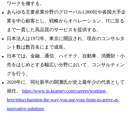
ワークを擁する。
あらゆる主要産業分野のグローバル1,000社や各国大手企
業を中心顧客とし、戦略からオペレーション、ITに至る
まで一貫した高品質のサービスを提供する。
日本法人は1972年、東京に開設され、現在のコンサルタ
ント数は数百名にまで成長。
日本では、金融、通信、ハイテク、自動車、消費財・小
売をはじめとする幅広い分野において、コンサルティン
グを行う。
2020年に、同社新卒の関灘氏が史上最年少の代表として
就任。
https://www.jp.kearney.com/careers/working-
here/mba/changing-the-way-you-use-your-brain-to-arrive-at-
innovative-solutions