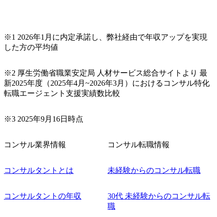
は、転職時報酬アップが基本 強く「個人」の成⾧を重視す
るカルチャーであり、昇進に枠もなく、今ならReadyになれ
ば上がれる環境となっている 安定した経営環境の下、コン
サルティングファームの立ち上げフェーズに関わることが
※1 2026年1月に内定承諾し、弊社経由で年収アップを実現
できる 豊富な経験を持つコンサル経験者の場合は、自らチ
した方の平均値
ームを立ち上げることが可能 裁量をもった営業活動、デリ
バリー活動ができる(スタートアップとの協業、新規ソリュ
※2 厚生労働省職業安定局 人材サービス総合サイトより 最
ーションの開発 など) シンプレクスの顧客基盤、エンジニ
新2025年度（2025年4月~2026年3月）におけるコンサル特化
アケイパビリティを活かた確度の高い事業立ち上げが経験
転職エージェント支援実績数比較
できる 2026年8月21日(金) 19:30〜21:30 (19:20開場) 2026年8
月12日(水) 16:00 ※参加状況によっては抽選とさせていただ
く可能性がございます。 このたび、ファーム経験者の方を
※3 2025年9月16日時点
対象にした懇親会形式の採用イベント「サロンイベント」
を開催いたします。 カジュアルな場で現場社員と直接交流
コンサル業界情報
コンサル転職情報
できる機会ですので、ぜひご参加ください。 当日はXspear
Consulting代表取締役の早田とMDやその他現場社員が複数
名参加する予定です！ ●費用 : 無料 虎ノ門ヒルズ付近 ※詳
コンサルタントとは
未経験からのコンサル転職
細な場所については参加者の方へ個別でご連絡いたしま
す。 コンサルファームにてマネージャー以上の職務を担当
コンサルタントの年収
30代 未経験からのコンサル転
している方
職