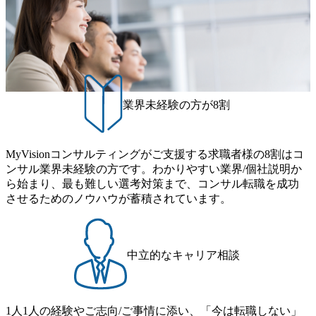
案、人事組織テーマに強みを持ち、メディア・エンタメ業
年間休日は125日（GW8日、夏季9日、年末年始9日） 有給
界においてはDX戦略立案、NFT等の新規事業立案を得意と
休暇は年間24日（4月1日入社の場合）で、入社日に付与さ
する。 - 藏満 一馬氏：アクセンチュア出身。金融業界を中
れます。 年次有給休暇の残日数は、翌年度に繰り越すこと
心に、DX戦略策定、新規事業立案、組織変革、規制対応等
ができます。 慶弔休暇は、事由により取得可能日数は異な
の幅広いプロジェクトを主導する。 - 天野 善仁氏：19卒Pw
りますが、3～7日の連続休暇を取得できます。 リフレッシ
C出身。Xspear最年少シニアマネージャー 社員インタビュー
ュ休暇は、規程で定める勤続年数ごとに、連続5日のリフレ
ページ (https://www.xspear.co.jp/career/interviews/) 戦略だけの
ッシュ休暇を取得できます。 【育児や子の看護、介護など
業界未経験の方が8割
コンサルは終わり──コンサル業界の風雲児に聞く。“これ
の制度】 育児休暇： 対象：小学校1年修了時の3月31日まで
から”のコンサルの在り方 (https://www.businessinsider.jp/articl
の子を育てるすべての従業員※期間：通算3年間 短時間勤
e/20250205-simplex-xspear/) Xspear Consultingがえるぼし認定
務： 対象：小学校卒業までの子を育てるすべての従業員 1
を取得 (https://www.agara.co.jp/article/382811) シンプレクスと
MyVisionコンサルティングがご支援する求職者様の8割はコ
日2時間15分まで、始業・終業時刻の繰り上げ・繰り下げが
Xspear Consultingが、東京都港区の行政手続き100%デジタル
ンサル業界未経験の方です。わかりやすい業界/個社説明か
可能 子の看護休暇： 子1人につき5日まで取得でき、1時間
化を支援 (https://www.afpbb.com/articles/-/3520247) 【未経験
ら始まり、最も難しい選考対策まで、コンサル転職を成功
単位で取得することも可能 家族看護休暇： 5日まで取得で
者】 ・年収UPでのオファー ・ワンプールで様々なインダ
させるためのノウハウが蓄積されています。
き、1時間単位で取得することも可能 【独身寮、住宅手当制
ストリーやソリューションを裁量をもって経験できる ・上
度など】 独身寮：富山事業所の近くに、白風寮と青風寮の2
流工程、先端技術を学べる環境 【コンサルファーム経験
つの寮があり、以下の入居基準を満たす方が入居可能で
者】 ・専門領域に軸足を置きながら、他領域にもチャレン
す。 ＜入居基準＞ ・満33歳までの独身者 ・自宅から勤務地
ジできる環境 ・タイトルアップでのオファー ・現職ファー
中立的なキャリア相談
までの通勤総時間が2時間を超えること 住宅手当： 本社の
ムより高いオファー年収 ・実力主義でプロモーションでき
近くには独身寮や社宅等が無いため、条件を満たす方には
る（ダブルスキップもあり） ・週に1度のアサインｍｔｇで
住宅手当を支給します。 また、独身寮は男性のみの入居と
こまめに社員のキャリアについて検討してもらえる。結
なるため、入居基準を満たす女性には住宅手当を支給しま
1人1人の経験やご志向/ご事情に添い、「今は転職しない」
果、なりたいキャリアを反映できるｐｊにアサインしても