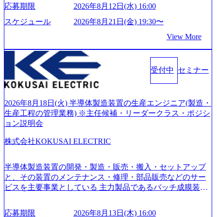
い」という想いの下で立ち上げた新鋭ファーム テクノロジ
界セミナーを実施しています。 ●前回開催時のアンケート
応募期限
2026年8月12日(水) 16:00
旅行事業の内容とビジネスモデル/今後の構想・事業展開/入
ーがビジネスの成功に大きな影響力を持つDX時代におい
結果 満足度：100％ 感想一例：「コンサルタントへのイメ
社後のキャリアパス ・質疑応答(20分) オンライン (Google M
て、20年以上にわたってFintech業界を中心に最先端テクノ
スケジュール
2026年8月21日(金) 19:30〜
ージのぼんやりしていた部分が明確になりました」「業界
eet) ・営業・マーケティングなど、ビジネスサイドでのキャ
ロジーを提供してきたシンプレクスのノウハウを活かしつ
の全体感や実際に働いていらっしゃる方の体感的なお話を
View More
リアを検討されている方 ・転職を具体的に決めてはいない
つ、あらゆる業種・業界のクライアントの企業価値の最大
伺うことができ、参考になりました」 オンライン(ZOO
が、情報収集を進めたい段階の方 ・東京・大阪での勤務を
化を支援するために、戦略策定、組織改革、人材育成、業
M)
希望される方
務改善、実行支援などのコンサルティングサービスを一気
受付中
セミナー
通貫で提供するのが特徴（いわゆる総合コンサルティング
ファーム） 社名の由来は”DXエリアにSpir（槍）を指して
切り開く””simplexないでは金融以外の領域にX（クロス）し
ていく”という位置づけ 一昔前は金融が強い企業として認知
2026年8月18日(火) 半導体製造装置の生産エンジニア(製造・
されていたが、現在金融の売上割合は全体の3割。現在はTo
生産工程の管理業務) ※主任候補・リーダークラス・ポジシ
C事業を始め、パブリック、製造業、通信、エンタメ、教
ョン説明会
育、保健など幅広く強みのあるファーム。 ワンプール制で
株式会社KOKUSAI ELECTRIC
はあるが、社員の興味のある分野やスキルを活用したいな
どの希望は考慮してのアサイン。 そのため、専門性を身に
着けたい方でも幅広に経験を積みたい方でも、キャリア形
半導体製造装置の開発・製造・販売・搬入・セットアップ
成が柔軟に可能な環境である。 https://storage.googleapis.com/
と、その装置のメンテナンス・修理・部品販売などのサー
our-vision-production.appspot.com/public/images/20240925204135
ビスを主要事業としている 主力製品であるバッチ成膜装置
_93b1bff3-f71c-4bc9-8bd9-72a8a4826007_1200x554.webp https://
は、世界中の半導体デバイスメーカーから高く評価され、
storage.googleapis.com/our-vision-production.appspot.com/public/i
世界トップクラスのシェアを有している 技術と対話を通じ
mages/20250502152751_46c65543-87ef-4e86-a85a-8649e1c532f9
応募期限
2026年8月13日(木) 16:00