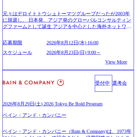
体的かつ柔軟なキャリア形成が可能。 https://storage.googleap
いて (https://www.accenture.com/content/dam/accenture/final/caree
is.com/our-vision-production.appspot.com/public/images/20251030
rs/corporate/document/women-brochure.pdf#zoom=50) 社員発信
元々はデロイトトウシュトーマツグループだったが2003年
165942_70f09968-1b27-43e6-b849-1cd107c4f488_1200x698.web
のキャリアブログ (https://www.accenture.com/jp-ja/blogs/japan-
に脱退し、 日本発、アジア発のグローバルコンサルティン
p ## 働き方／WLB／待遇 内装8億円超のかっこいいオフィ
careers-blog) 江川社長が語る「105点経営」 (https://business.ni
グファームとして誕生 アジアを中心とした海外ネットワー
スがあり、 働き甲斐のあるランキング、新卒注目ランキン
kkei.com/atcl/gen/19/00604/021600008/) 規模拡大で成功する理
クを通じ、各国や地域に即したグローバル・サービスを提
グ受賞歴多数 あえての未上場であり株主からの圧力がない
由【コンサル業界俯瞰マップ】 (https://diamond.jp/articles/-/34
供している日系最大級の総合コンサルティングファーム
ため事業創造の自由度が高く、赤字事業でも投資して長期
6218) 大手広告代理店出身者などマーケティングのトップ人
応募期限
2026年8月12日(水) 16:00
『Build Beyond As One ®.』をブランドメッセージに掲げ、
的な成長を若手に任せられる環境 対面でのコミュニケーシ
材が集結するワケ (https://markezine.jp/article/detail/45446) エン
企業や組織の変革を通じて社会や産業の課題を解決し、未
ョンメリットを重視するため出社勤務。1日の労働時間平均
スケジュール
2026年8月23日(日) 9:00～
ジニアからコンサルタントへ。会社に入って、何が変わっ
来のありたい姿を実現するとともに、クライアント変革の
9.2時間、有休消化率81%(2024年度の年間データ、エンジニ
た？ (https://www.businessinsider.jp/post-288838) プラダ：ラグ
View More
確実な実現と社会的価値及び経済的価値の追求にも貢献 NE
ア組織） 2026年8月22日(土) 10:00～最長16:00 2026年8月10
ジュアリー製品のパーソナライゼーション (https://www.acce
Cとの戦略的資本提携も実現して、現在はNECのグループ会
日(月) 16:00 ※応募者が定員を上回る場合は、厳正なる審査
nture.com/jp-ja/case-studies/song/prada-luxury-product-customizati
社であり、戦略、業務改革、IT、組織・人事、アウトソー
の上参加者を決定させていただきます。ご了承ください。
on) 大正製薬：ITカーブアウト支援 (https://www.accenture.co
受付中
選考会
シングなどの専門知識と、豊富な経験を持つ約6,000名を超
● 当日の流れ 受付 → 会社説明会 → 面接(会社説明会終了
m/jp-ja/case-studies/consulting/taisho-pharmaceutical)（ストラテ
えるプロフェッショナルを有する 金融、製造、流通、エネ
後、随時ご案内) ※全てリモートにて実施します。 ※参加
ジー & コンサルティング） ソフトバンク：初のオンライン
ルギー、情報通信、公共事業など幅広い分野をクライアン
される方に個別に当日の面接案内をお送りいたします。 ※
開催「SoftBank World 2020」でマーケ＆営業のDX実現 (http
トとしている SAP領域においては日本市場No.1を誇り、全
通常の選考フローと異なり、事前に適性検査をご受検いた
2026年8月29日(土) 2026 Tokyo Be Bold Program
s://www.accenture.com/jp-ja/case-studies/communications-media/so
世界で6,400件以上、日本国内で企業最多の5,399件のSAP認
だきます。 ● 詳細 デジタルイノベーション事業部でのポジ
ftbank)（通信） 経済産業省：事業者の申請手続きを電子化
ベイン・アンド・カンパニー
定コンサルタント資格を取得している また、日本国内企業
ションサーチになります。 ご経験やスキル、そして適性や
する「保安ネット」を構築。省庁DXの先進事例を実現 (http
として最多の3,200件のSAP S/4HANA®認定コンサルタント
志向性に合わせて、以下のいずれかの役割でご活躍いただ
s://www.accenture.com/jp-ja/case-studies/public-service/meti-indust
資格も保有、さまざまな業界・業種でのプロジェクト実績
きます。 ※本求人はレバテック株式会社の雇用となりま
ry-safety-network)（公共サービス） カルビー：SAP HANAの
ベイン・アンド・カンパニー（Bain & Company)は、1973年
と蓄積されたノウハウを基に独自の方法論やテンプレート
す。 ※案件によっては客先に出向いての作業も発生しま
導入で基幹システムを刷新 (https://www.accenture.com/jp-ja/ca