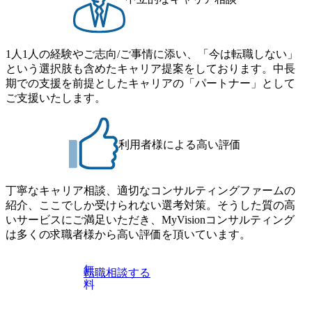
にはWebテストを8月20日までに受験いただきます ・8月21
象となるポジションは下記となります。 ・コンサルタント
日までにプログラム参加者をご案内します ・初回プログラ
(調達改革・設備O&M)【SCS SU】 ・コンサルタント(ECM/
ム : 8月29日(土)10:00～13:30 @ベイン東京オフィス(六本木)
SCM構想・PLM/MES改革)【SSC SU】 ・コンサルタント(物
・プログラム期間中はコンサルタントとの食事会、プロジ
1人1人の経験やご志向/ご事情に添い、「今は転職しない」
流改革/需給プロセス改革)【SSC SU】 ・SCM/ECMデータ・
ェクトのご紹介、ケースワークショップなどを実施します
という選択肢も含めたキャリア提案をしております。中長
プロセス分析・AI活用_Sustainable SCM Strategy Unit(Strategy
・10月17日(土)開催の選考会にて採用面接を実施する予定で
期での支援を前提としたキャリアの「パートナー」として
Consultant職)≪東京・大阪≫ ・コンサルタント(SCS SUオー
す ※ご都合が合わない方は別途調整いたします 初回プロ
ご支援いたします。
プンポジション)【SCS SU】 ※当日は全体での会社説明な
グラム : ベイン東京オフィス(六本木) ※イベントによりオン
どはなく、個別選考のみの実施を予定しています ※1名あた
ラインまたはオフラインの実施 ※東京オフィスのみのご応
りの拘束時間は1時間～最大2時間半程度を想定しています
募となります。他オフィス希望を含めたご応募はお受けい
※1次面接と最終面接の間をなるべく空けないよう調整して
利用者様による高い評価
たしかねますのでご了承ください ● フルタイムでの職務経
おりますが、調整が叶わないケースもございます オンライ
歴を2年以上お持ちの方で、東京オフィスのコンサルタント
ン 書類選考通過者
ポジションに応募意思がある方 ● 英語・日本語ともにビジ
丁寧なキャリア相談、適切なコンサルティングファームの
ネスレベルの方 ※日本語が母国語でない方は日本語能力
紹介、ここでしか受けられない選考対策。そうした質の高
試験N1またはそれ相当の上級レベルの日本語力(会話・読解
いサービスにご満足いただき、MyVisionコンサルティング
力)
は多くの求職者様から高い評価を頂いています。
無
転職相談する
料