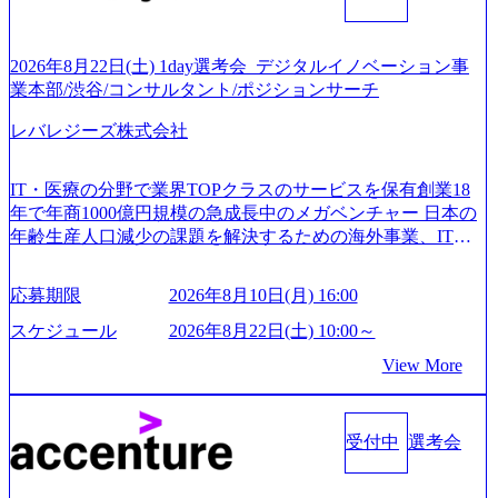
2026年8月22日(土) 1day選考会_デジタルイノベーション事
業本部/渋谷/コンサルタント/ポジションサーチ
レバレジーズ株式会社
IT・医療の分野で業界TOPクラスのサービスを保有創業18
年で年商1000億円規模の急成長中のメガベンチャー 日本の
年齢生産人口減少の課題を解決するための海外事業、IT事
業、医療・介護事業、若手キャリア、新規事業といった40
以上の事業を展開する オールインハウスの組織体制をとっ
応募期限
2026年8月10日(月) 16:00
ており社内で新しい事業開発などの人員調達できる 独立資
本経営をとっており、事業創造の自由度が高い https://storag
スケジュール
2026年8月22日(土) 10:00～
e.googleapis.com/our-vision-production.appspot.com/public/image
View More
s/20240925162633_7242d0de-3e54-4f03-b076-00318d5c0dff_120
0x644.webp レバレジーズ株式会社 会社説明資料 (https://spea
kerdeck.com/leverages/leverages-hui-she-shao-jie-zi-liao-zhong-tu-
cai-yong-xiang-ke) 「働く人」「事業・サービス」「カルチャ
受付中
選考会
ー」など、レバレジーズのリアルを取り上げています！ (htt
ps://melev.leverages.jp/) レバレジーズグローバル、大分県より