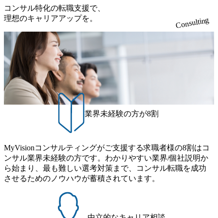
柄の良さや未経験者への充実したオンボーディング支援(入
だきます。 アジャイル開発を通じて顧客の要望や提案を柔
③12時開始 2026年8月10日(月) 16:00 各回50分程度を想定 オ
コンサル特化の転職支援で、
れており、これまで多くのNPO・NGOなどの非営利団体に
社時に10日間の間みっちりとコンサルの基礎を支援)を魅力
軟に取り入れながら改善サイクルを回すため、ご自身の提
ンライン 書類選考通過者
理想のキャリアアップを。
無償でコンサルティングを提供している。 2026年8月29日
Consulting
に感じ、他Big4ではなくアビームを選ぶ方も多数 アビーム
案がサービスに直接反映されやすく、高い貢献度を実感で
(土) の対面Kick-offイベントを皮切りに1か月程度のプログラ
といえばSAPをはじめとしたシステム、とイメージされる
きます。 ● 勤務地 東京都渋谷区渋谷3丁目6-7 渋谷金王タワ
ム ※初回プログラム : 8月29日(土)10:00～13:30 2026年8月12
こともあるが実態としては経営戦略策定や新規事業立案な
ー 事業所内禁煙(入居する施設に喫煙専用室あり) ・就業規
日(水) 16:00 Bain & Company Tokyoでは、「Tokyo Be Bold Pr
どのトップラインを上げるための戦略案件も多く存在 特に
則により就業時間内の喫煙を全面的に禁止 ・禁煙サポート
ogram (女性候補者向け選考支援プログラム)」を実施いたし
スポーツ&エンターテイメント領域ではBig4に先んじて注力
制度あり オンライン ● 必須要件 以下いずれかのご経験をお
ます。クライアントに斬新なソリューションを提供し、複
し、業界内で大きな存在感を誇る 社員の多様化する生活ス
持ちの方 ・システム・ソフトウェア開発経験3年以上 ・要
雑な経営課題を解決するために、チームのダイバーシティ
タイルやライフイベントに対応した働きやすい職場環境を
件定義～基本設計など上流経験2年以上 ・PMO経験2年以上
は欠かせません。是非、ユニークな視点と高い志を持つ女
実現するため、さまざまなサポート制度を導入している 多
● 歓迎要件 ・要件定義から詳細設計までのいずれかの上流
性の皆様に多数ご参画頂きたいと考え、プログラムを開催
文化理解や女性の活躍推進などの取り組み、また、フレッ
工程の経験 ・サブリーダー以上のマネジメント経験 ・お客
致します。 「未経験では難しいのではないか」、「実際女
業界未経験の方が8割
クス制度やフリーロケーション制度、フルリモート制度な
様との折衝経験、交渉経験 ・組織課題に対して主体的に業
性はどのように活躍をしているのか」、「ケース面接の経
どの多様な働き方をサポートする制度が整備されている 202
務改善に取り組まれたご経験 ・アジャイル/スクラムへの興
験がなく対策の仕方が知りたい」などのお声をたくさんい
6年8月23日(日) 9:00～18:00終了 2026年8月12日(水) 16:00 202
味関心 ● 求める人物像 ・リーダーシップが取れる方/一人称
ただいているため、今回のプログラムでは現役の面接官と
6年8月23日(日)にSustainable SCM SU 1day選考会を開催いた
MyVisionコンサルティングがご支援する求職者様の8割はコ
で主体的に動ける方 ・年齢にこだわらず、アドバイスを素
食事などのカジュアルな交流、実際のプロジェクトのケー
します。 当SUは「GlobalでのSCM構築」や「物流・調達コ
ンサル業界未経験の方です。わかりやすい業界/個社説明か
直に受け取れる方 ・推進力のある方
ススタディ、1対1の模擬面接等、複数のセッションを約1か
ストの構造改革」といった伝統的なテーマに留まらずクラ
ら始まり、最も難しい選考対策まで、コンサル転職を成功
月の期間に渡り行い、選考にご参加いただきます。コンサ
イアントがこれから取組むべき「グリーントランスフォー
させるためのノウハウが蓄積されています。
ルタント未経験の方でも、戦略コンサルタントの具体的な
メーション」、「サーキュラーエコノミー(循環経済)」とい
仕事内容からお話をさせていただきますので、戦略コンサ
った社会課題やテーマに対して、グローバル知見と最新の
ルティングにご興味をお持ちの方は、この機会にぜひご応
事例などを基に企業の構造改革と社会価値の創造の取り組
募ください。 ● 応募後のフロー ・書類選考後、対象者の方
みを行うプロフェッショナルチームです。 今回1day選考対
中立的なキャリア相談