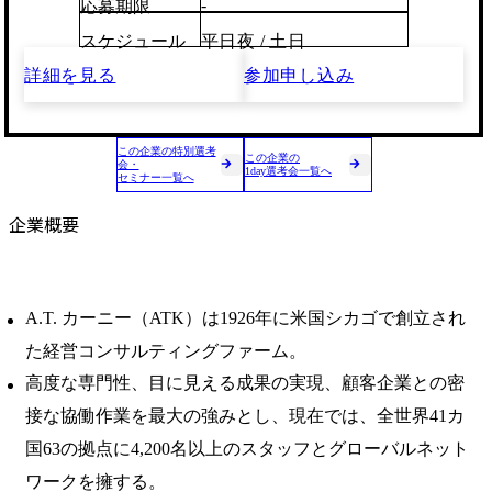
-
応募期限
スケジュール
平日夜 / 土日
詳細を見る
参加申し込み
この企業の特別選考
この企業の
会・
1day選考会一覧へ
セミナー一覧へ
企業概要
A.T. カーニー（ATK）は1926年に米国シカゴで創立され
た経営コンサルティングファーム。
高度な専門性、目に見える成果の実現、顧客企業との密
接な協働作業を最大の強みとし、現在では、全世界41カ
国63の拠点に4,200名以上のスタッフとグローバルネット
ワークを擁する。