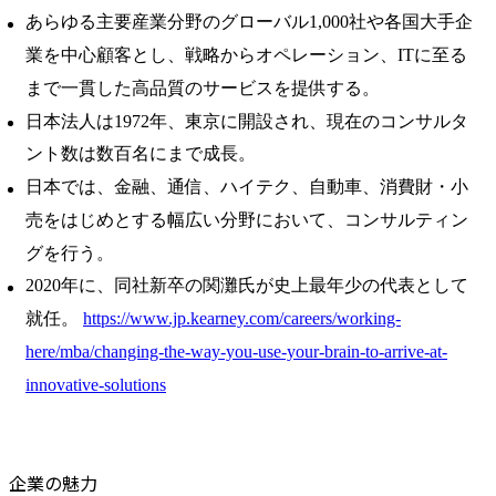
あらゆる主要産業分野のグローバル1,000社や各国大手企
業を中心顧客とし、戦略からオペレーション、ITに至る
まで一貫した高品質のサービスを提供する。
日本法人は1972年、東京に開設され、現在のコンサルタ
ント数は数百名にまで成長。
日本では、金融、通信、ハイテク、自動車、消費財・小
売をはじめとする幅広い分野において、コンサルティン
グを行う。
2020年に、同社新卒の関灘氏が史上最年少の代表として
就任。
https://www.jp.kearney.com/careers/working-
here/mba/changing-the-way-you-use-your-brain-to-arrive-at-
innovative-solutions
企業の魅力