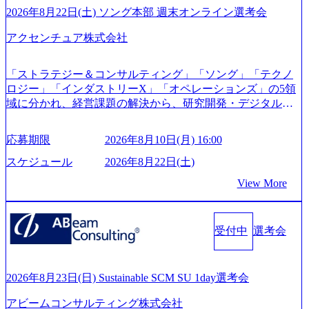
「外国人留学生等受入環境整備事業委託業務」を受託 (http
2026年8月22日(土) ソング本部 週末オンライン選考会
s://prtimes.jp/main/html/rd/p/000000612.000010591.html) レバレ
ジーズ、モチベーション管理システム「NALYSYS」リリー
アクセンチュア株式会社
ス (https://prtimes.jp/main/html/rd/p/000000622.000010591.html) Y
ouTube（【公式】レバレジーズCh） (https://www.youtube.co
「ストラテジー＆コンサルティング」「ソング」「テクノ
m/@leveragesCh) レバレジーズで活躍するメンバー紹介！〜
ロジー」「インダストリーX」「オペレーションズ」の5領
管理職種編 〜 (https://www.youtube.com/watch?v=RETwZKac2
域に分かれ、経営課題の解決から、研究開発・デジタル・
UI) レバレジーズで活躍するメンバー紹介！〜 営業職種編
マーケティング・ITシステムの導入など、コンサルティン
〜 (https://www.youtube.com/watch?v=XJ7Eam0onXA) 創業以
グ領域からその実行的側面であるITサービスの提供まで一
来黒字を維持し、急成長中でありながら安定した事業を展
応募期限
2026年8月10日(月) 16:00
貫して支援する総合系・IT系ファームである あらゆる産業
開し、高い安定性を持つ企業へと成長している 10年後に1兆
において非常に良質な顧客基盤を築いており、Fortune Globa
スケジュール
2026年8月22日(土)
円を目指す日本にもなかなかないメガベンチャー。創業か
l 500社の80％以上の企業をクライアントとして抱えている
ら黒字経営。年間130%成長 https://storage.googleapis.com/our-
View More
手掛けたプロジェクトは「ファーストリテイリングにおけ
vision-production.appspot.com/public/images/20251030164405_5c
るグローバル化」「資生堂グループのDX化支援」「ヴィヴ
527843-d227-4df8-b86c-5587f843fdf6_1200x471.webp https://stor
age.googleapis.com/our-vision-production.appspot.com/public/imag
ィアン・ウエストウッドの製品開発」など多岐にわたる コ
es/20251030164946_dc0888f6-0539-4887-84d7-34c8d8544226_1
受付中
選考会
ンサルティング活動のみならず、2021年にはKDDIと合弁会
200x666.webp 年間100億円規模の投資の元、10以上もの新規
社「ARISE analytics」を設立し、人工知能とデータアナリテ
事業を立ち上げているため様々な業界を経験することが可
ィクス技術で新たなイノベーションを創出する活動や、デ
能 社内転職が活発であり、多様なスキルを1社で身に着ける
ジタル人材育成の支援も盛んに行う 採用資料 (https://www.ac
2026年8月23日(日) Sustainable SCM SU 1day選考会
ことが可能 事業開発・運用を内包かする「オールインハウ
centure.com/content/dam/accenture/final/accenture-com/document-
ス」型の組織体。社内スカウトや社内公募制度を用いて主
アビームコンサルティング株式会社
2/Accenture-Recruiting-Brochure.pdf#zoom=50) 女性の活躍につ