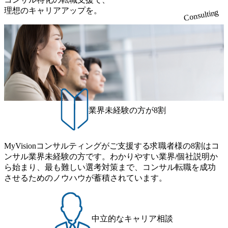
社時に10日間の間みっちりとコンサルの基礎を支援)を魅力
軟に取り入れながら改善サイクルを回すため、ご自身の提
ンライン 書類選考通過者
理想のキャリアアップを。
無償でコンサルティングを提供している。 2026年8月29日
Consulting
に感じ、他Big4ではなくアビームを選ぶ方も多数 アビーム
案がサービスに直接反映されやすく、高い貢献度を実感で
(土) の対面Kick-offイベントを皮切りに1か月程度のプログラ
といえばSAPをはじめとしたシステム、とイメージされる
きます。 ● 勤務地 東京都渋谷区渋谷3丁目6-7 渋谷金王タワ
ム ※初回プログラム : 8月29日(土)10:00～13:30 2026年8月12
こともあるが実態としては経営戦略策定や新規事業立案な
ー 事業所内禁煙(入居する施設に喫煙専用室あり) ・就業規
日(水) 16:00 Bain & Company Tokyoでは、「Tokyo Be Bold Pr
どのトップラインを上げるための戦略案件も多く存在 特に
則により就業時間内の喫煙を全面的に禁止 ・禁煙サポート
ogram (女性候補者向け選考支援プログラム)」を実施いたし
スポーツ&エンターテイメント領域ではBig4に先んじて注力
制度あり オンライン ● 必須要件 以下いずれかのご経験をお
ます。クライアントに斬新なソリューションを提供し、複
し、業界内で大きな存在感を誇る 社員の多様化する生活ス
持ちの方 ・システム・ソフトウェア開発経験3年以上 ・要
雑な経営課題を解決するために、チームのダイバーシティ
タイルやライフイベントに対応した働きやすい職場環境を
件定義～基本設計など上流経験2年以上 ・PMO経験2年以上
は欠かせません。是非、ユニークな視点と高い志を持つ女
実現するため、さまざまなサポート制度を導入している 多
● 歓迎要件 ・要件定義から詳細設計までのいずれかの上流
性の皆様に多数ご参画頂きたいと考え、プログラムを開催
文化理解や女性の活躍推進などの取り組み、また、フレッ
工程の経験 ・サブリーダー以上のマネジメント経験 ・お客
致します。 「未経験では難しいのではないか」、「実際女
業界未経験の方が8割
クス制度やフリーロケーション制度、フルリモート制度な
様との折衝経験、交渉経験 ・組織課題に対して主体的に業
性はどのように活躍をしているのか」、「ケース面接の経
どの多様な働き方をサポートする制度が整備されている 202
務改善に取り組まれたご経験 ・アジャイル/スクラムへの興
験がなく対策の仕方が知りたい」などのお声をたくさんい
6年8月23日(日) 9:00～18:00終了 2026年8月12日(水) 16:00 202
味関心 ● 求める人物像 ・リーダーシップが取れる方/一人称
ただいているため、今回のプログラムでは現役の面接官と
6年8月23日(日)にSustainable SCM SU 1day選考会を開催いた
MyVisionコンサルティングがご支援する求職者様の8割はコ
で主体的に動ける方 ・年齢にこだわらず、アドバイスを素
食事などのカジュアルな交流、実際のプロジェクトのケー
します。 当SUは「GlobalでのSCM構築」や「物流・調達コ
ンサル業界未経験の方です。わかりやすい業界/個社説明か
直に受け取れる方 ・推進力のある方
ススタディ、1対1の模擬面接等、複数のセッションを約1か
ストの構造改革」といった伝統的なテーマに留まらずクラ
ら始まり、最も難しい選考対策まで、コンサル転職を成功
月の期間に渡り行い、選考にご参加いただきます。コンサ
イアントがこれから取組むべき「グリーントランスフォー
させるためのノウハウが蓄積されています。
ルタント未経験の方でも、戦略コンサルタントの具体的な
メーション」、「サーキュラーエコノミー(循環経済)」とい
仕事内容からお話をさせていただきますので、戦略コンサ
った社会課題やテーマに対して、グローバル知見と最新の
ルティングにご興味をお持ちの方は、この機会にぜひご応
事例などを基に企業の構造改革と社会価値の創造の取り組
募ください。 ● 応募後のフロー ・書類選考後、対象者の方
みを行うプロフェッショナルチームです。 今回1day選考対
中立的なキャリア相談
にはWebテストを8月20日までに受験いただきます ・8月21