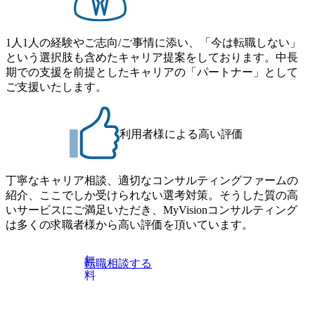
象となるポジションは下記となります。 ・コンサルタント
日までにプログラム参加者をご案内します ・初回プログラ
(調達改革・設備O&M)【SCS SU】 ・コンサルタント(ECM/
ム : 8月29日(土)10:00～13:30 @ベイン東京オフィス(六本木)
SCM構想・PLM/MES改革)【SSC SU】 ・コンサルタント(物
・プログラム期間中はコンサルタントとの食事会、プロジ
1人1人の経験やご志向/ご事情に添い、「今は転職しない」
流改革/需給プロセス改革)【SSC SU】 ・SCM/ECMデータ・
ェクトのご紹介、ケースワークショップなどを実施します
という選択肢も含めたキャリア提案をしております。中長
プロセス分析・AI活用_Sustainable SCM Strategy Unit(Strategy
・10月17日(土)開催の選考会にて採用面接を実施する予定で
期での支援を前提としたキャリアの「パートナー」として
Consultant職)≪東京・大阪≫ ・コンサルタント(SCS SUオー
す ※ご都合が合わない方は別途調整いたします 初回プロ
ご支援いたします。
プンポジション)【SCS SU】 ※当日は全体での会社説明な
グラム : ベイン東京オフィス(六本木) ※イベントによりオン
どはなく、個別選考のみの実施を予定しています ※1名あた
ラインまたはオフラインの実施 ※東京オフィスのみのご応
りの拘束時間は1時間～最大2時間半程度を想定しています
募となります。他オフィス希望を含めたご応募はお受けい
※1次面接と最終面接の間をなるべく空けないよう調整して
利用者様による高い評価
たしかねますのでご了承ください ● フルタイムでの職務経
おりますが、調整が叶わないケースもございます オンライ
歴を2年以上お持ちの方で、東京オフィスのコンサルタント
ン 書類選考通過者
ポジションに応募意思がある方 ● 英語・日本語ともにビジ
丁寧なキャリア相談、適切なコンサルティングファームの
ネスレベルの方 ※日本語が母国語でない方は日本語能力
紹介、ここでしか受けられない選考対策。そうした質の高
試験N1またはそれ相当の上級レベルの日本語力(会話・読解
いサービスにご満足いただき、MyVisionコンサルティング
力)
は多くの求職者様から高い評価を頂いています。
無
転職相談する
料