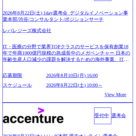
2026年8月22日(土) 1day選考会_デジタルイノベーション事
業本部/渋谷/コンサルタント/ポジションサーチ
レバレジーズ株式会社
IT・医療の分野で業界TOPクラスのサービスを保有創業18
年で年商1000億円規模の急成長中のメガベンチャー 日本の
年齢生産人口減少の課題を解決するための海外事業、IT事
業、医療・介護事業、若手キャリア、新規事業といった40
以上の事業を展開する オールインハウスの組織体制をとっ
応募期限
2026年8月10日(月) 16:00
ており社内で新しい事業開発などの人員調達できる 独立資
本経営をとっており、事業創造の自由度が高い https://storag
スケジュール
2026年8月22日(土) 10:00～
e.googleapis.com/our-vision-production.appspot.com/public/image
View More
s/20240925162633_7242d0de-3e54-4f03-b076-00318d5c0dff_120
0x644.webp レバレジーズ株式会社 会社説明資料 (https://spea
kerdeck.com/leverages/leverages-hui-she-shao-jie-zi-liao-zhong-tu-
cai-yong-xiang-ke) 「働く人」「事業・サービス」「カルチャ
受付中
選考会
ー」など、レバレジーズのリアルを取り上げています！ (htt
ps://melev.leverages.jp/) レバレジーズグローバル、大分県より
「外国人留学生等受入環境整備事業委託業務」を受託 (http