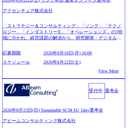
2026年8月22日(土) ソング本部 週末オンライン選考会
s://prtimes.jp/main/html/rd/p/000000612.000010591.html) レバレ
ジーズ、モチベーション管理システム「NALYSYS」リリー
アクセンチュア株式会社
ス (https://prtimes.jp/main/html/rd/p/000000622.000010591.html) Y
ouTube（【公式】レバレジーズCh） (https://www.youtube.co
「ストラテジー＆コンサルティング」「ソング」「テクノ
m/@leveragesCh) レバレジーズで活躍するメンバー紹介！〜
ロジー」「インダストリーX」「オペレーションズ」の5領
管理職種編 〜 (https://www.youtube.com/watch?v=RETwZKac2
域に分かれ、経営課題の解決から、研究開発・デジタル・
UI) レバレジーズで活躍するメンバー紹介！〜 営業職種編
マーケティング・ITシステムの導入など、コンサルティン
〜 (https://www.youtube.com/watch?v=XJ7Eam0onXA) 創業以
グ領域からその実行的側面であるITサービスの提供まで一
来黒字を維持し、急成長中でありながら安定した事業を展
応募期限
2026年8月10日(月) 16:00
貫して支援する総合系・IT系ファームである あらゆる産業
開し、高い安定性を持つ企業へと成長している 10年後に1兆
において非常に良質な顧客基盤を築いており、Fortune Globa
スケジュール
2026年8月22日(土)
円を目指す日本にもなかなかないメガベンチャー。創業か
l 500社の80％以上の企業をクライアントとして抱えている
ら黒字経営。年間130%成長 https://storage.googleapis.com/our-
View More
手掛けたプロジェクトは「ファーストリテイリングにおけ
vision-production.appspot.com/public/images/20251030164405_5c
るグローバル化」「資生堂グループのDX化支援」「ヴィヴ
527843-d227-4df8-b86c-5587f843fdf6_1200x471.webp https://stor
age.googleapis.com/our-vision-production.appspot.com/public/imag
ィアン・ウエストウッドの製品開発」など多岐にわたる コ
es/20251030164946_dc0888f6-0539-4887-84d7-34c8d8544226_1
受付中
選考会
ンサルティング活動のみならず、2021年にはKDDIと合弁会
200x666.webp 年間100億円規模の投資の元、10以上もの新規
社「ARISE analytics」を設立し、人工知能とデータアナリテ
事業を立ち上げているため様々な業界を経験することが可
ィクス技術で新たなイノベーションを創出する活動や、デ
能 社内転職が活発であり、多様なスキルを1社で身に着ける
ジタル人材育成の支援も盛んに行う 採用資料 (https://www.ac
2026年8月23日(日) Sustainable SCM SU 1day選考会
ことが可能 事業開発・運用を内包かする「オールインハウ
centure.com/content/dam/accenture/final/accenture-com/document-
ス」型の組織体。社内スカウトや社内公募制度を用いて主
アビームコンサルティング株式会社
2/Accenture-Recruiting-Brochure.pdf#zoom=50) 女性の活躍につ
体的かつ柔軟なキャリア形成が可能。 https://storage.googleap
いて (https://www.accenture.com/content/dam/accenture/final/caree