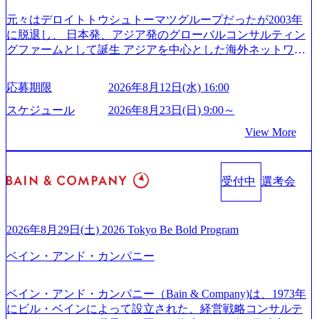
is.com/our-vision-production.appspot.com/public/images/20251030
rs/corporate/document/women-brochure.pdf#zoom=50) 社員発信
元々はデロイトトウシュトーマツグループだったが2003年
165942_70f09968-1b27-43e6-b849-1cd107c4f488_1200x698.web
のキャリアブログ (https://www.accenture.com/jp-ja/blogs/japan-
に脱退し、 日本発、アジア発のグローバルコンサルティン
p ## 働き方／WLB／待遇 内装8億円超のかっこいいオフィ
careers-blog) 江川社長が語る「105点経営」 (https://business.ni
グファームとして誕生 アジアを中心とした海外ネットワー
スがあり、 働き甲斐のあるランキング、新卒注目ランキン
kkei.com/atcl/gen/19/00604/021600008/) 規模拡大で成功する理
クを通じ、各国や地域に即したグローバル・サービスを提
グ受賞歴多数 あえての未上場であり株主からの圧力がない
由【コンサル業界俯瞰マップ】 (https://diamond.jp/articles/-/34
供している日系最大級の総合コンサルティングファーム
ため事業創造の自由度が高く、赤字事業でも投資して長期
6218) 大手広告代理店出身者などマーケティングのトップ人
応募期限
2026年8月12日(水) 16:00
『Build Beyond As One ®.』をブランドメッセージに掲げ、
的な成長を若手に任せられる環境 対面でのコミュニケーシ
材が集結するワケ (https://markezine.jp/article/detail/45446) エン
企業や組織の変革を通じて社会や産業の課題を解決し、未
ョンメリットを重視するため出社勤務。1日の労働時間平均
スケジュール
2026年8月23日(日) 9:00～
ジニアからコンサルタントへ。会社に入って、何が変わっ
来のありたい姿を実現するとともに、クライアント変革の
9.2時間、有休消化率81%(2024年度の年間データ、エンジニ
た？ (https://www.businessinsider.jp/post-288838) プラダ：ラグ
View More
確実な実現と社会的価値及び経済的価値の追求にも貢献 NE
ア組織） 2026年8月22日(土) 10:00～最長16:00 2026年8月10
ジュアリー製品のパーソナライゼーション (https://www.acce
Cとの戦略的資本提携も実現して、現在はNECのグループ会
日(月) 16:00 ※応募者が定員を上回る場合は、厳正なる審査
nture.com/jp-ja/case-studies/song/prada-luxury-product-customizati
社であり、戦略、業務改革、IT、組織・人事、アウトソー
の上参加者を決定させていただきます。ご了承ください。
on) 大正製薬：ITカーブアウト支援 (https://www.accenture.co
受付中
選考会
シングなどの専門知識と、豊富な経験を持つ約6,000名を超
● 当日の流れ 受付 → 会社説明会 → 面接(会社説明会終了
m/jp-ja/case-studies/consulting/taisho-pharmaceutical)（ストラテ
えるプロフェッショナルを有する 金融、製造、流通、エネ
後、随時ご案内) ※全てリモートにて実施します。 ※参加
ジー & コンサルティング） ソフトバンク：初のオンライン
ルギー、情報通信、公共事業など幅広い分野をクライアン
される方に個別に当日の面接案内をお送りいたします。 ※
開催「SoftBank World 2020」でマーケ＆営業のDX実現 (http
トとしている SAP領域においては日本市場No.1を誇り、全
通常の選考フローと異なり、事前に適性検査をご受検いた
2026年8月29日(土) 2026 Tokyo Be Bold Program
s://www.accenture.com/jp-ja/case-studies/communications-media/so
世界で6,400件以上、日本国内で企業最多の5,399件のSAP認
だきます。 ● 詳細 デジタルイノベーション事業部でのポジ
ftbank)（通信） 経済産業省：事業者の申請手続きを電子化
ベイン・アンド・カンパニー
定コンサルタント資格を取得している また、日本国内企業
ションサーチになります。 ご経験やスキル、そして適性や
する「保安ネット」を構築。省庁DXの先進事例を実現 (http
として最多の3,200件のSAP S/4HANA®認定コンサルタント
志向性に合わせて、以下のいずれかの役割でご活躍いただ
s://www.accenture.com/jp-ja/case-studies/public-service/meti-indust
資格も保有、さまざまな業界・業種でのプロジェクト実績
きます。 ※本求人はレバテック株式会社の雇用となりま
ry-safety-network)（公共サービス） カルビー：SAP HANAの
ベイン・アンド・カンパニー（Bain & Company)は、1973年
と蓄積されたノウハウを基に独自の方法論やテンプレート
す。 ※案件によっては客先に出向いての作業も発生しま
導入で基幹システムを刷新 (https://www.accenture.com/jp-ja/ca
にビル・ベインによって設立された、経営戦略コンサルテ
を開発し、それらを活用してお客様に最適なSAPコンサル