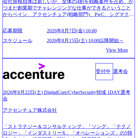
会社規模自体は新しいが、全体の4割を戦略案件を占め、か
● 面接、条件面談それぞれ最大1時間を想定しております ・
つまだ創業期でチャレンジングな仕事ができるということ
実施前日までに日程およびURLを共有させていただきます
からベイン、アクセンチュア(戦略部門)、PwC、シグマクシ
・面接および条件面談ともに、どの時間開始となってもご
ス、IBM、リッジラインズなど大手ファームからも優秀層
対応いただけるよう、候補者様のご予定をご都合いただけ
が続々ジョインするピュアな戦略を伸ばす新興ファーム。
応募期限
2026年8月7日(金) 16:00
ますと幸いです ※1day選考会のご参加希望の方は、事前に
事業会社機能へ携われる可能性※SaaSプロダクト、地方創
GAB試験を受検いただきます(受験期限は1day選考会実施日
生、メディアなど リモート比率99%、福岡や北海道在中者
スケジュール
2026年8月15日(土) 10:00以降開始～
の3日前まで)。 ※ただし、30代以上のコンサルファーム経
もいて働きやすい環境※コンサルクラスから 製造業、金融
View More
験3年以上の方はGAB受検免除、書類選考のみ。 書類選考
業、通信業界に強みがあり、ヘルスケアな業界は広げてい
通過後に、GAB試験に合格している方へ1day選考会当日の
く予定 インセンティブ支給という他社にはない制度 ワンプ
ご案内をさせていただきます。 急速なグローバル化により
ール制を敷く、柔軟な組織 2026年8月15日(土) 10:00以降開
既存事業では成長戦略を描く事が困難になった大手企業を
受付中
選考会
始～ 2026年8月7日(金) 16:00 ※枠が限られておりますので、
サポートするため、新規事業立案や既存事業のトランスフ
ご応募いただいてもご対応できない可能性がございます ※
ォーメーション戦略を中心にコンサルティングサポートい
コンサルタント未経験 or IT未経験と判断させていただいた
たします。 (1)既存または新規大手事業会社から依頼された
ご応募者様については、1dayではなく通常選考でのご案内
2026年8月22日(土) DigitalCore/CyberSecurity領域 1DAY選考
「経営戦略」等のコンサルティング支援を行います。クラ
とさせていただきます ● 面接(1次・最終を一度の面接で実
会
イアントは各業界上位5社をターゲットとし、特にCXOクラ
施) ※面接終了しましたら、後日弊社担当者より結果につい
スから「新規事業戦略」「既存事業のトランスフォーメー
アクセンチュア株式会社
てご連絡させていただきます。 ● 一日で最終面接まで完了
ション」の依頼を多数いただいています。 (2)「SIerやPMO
する選考会となります 内定の判断がつかなかった場合、後
支援を積極的に獲得しない」、弊社がプライムである「戦
日面接や面談のお時間をいただく場合がございます ● 面
「ストラテジー＆コンサルティング」「ソング」「テクノ
略」案件をメインとしたコンサルティングを行います ＜プ
接、条件面談それぞれ最大1時間を想定しております ・実施
ロジー」「インダストリーX」「オペレーションズ」の5領
ロジェクト一部抜粋＞ ・海外事業(新規・既存)事業のビジ
前日までに日程およびURLを共有させていただきます ・面