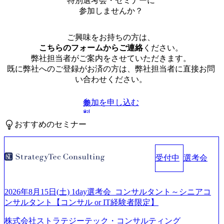
特別選考会・セミナーに
参加しませんか？
ご興味をお持ちの方は、
こちらのフォームからご連絡
ください。
弊社担当者がご案内をさせていただきます。
既に弊社へのご登録がお済の方は、弊社担当者に直接お問
い合わせください。
参加を申し込む
無
料
おすすめのセミナー
受付中
選考会
2026年8月15日(土) 1day選考会_コンサルタント～シニアコ
ンサルタント【コンサル or IT経験者限定】
株式会社ストラテジーテック・コンサルティング