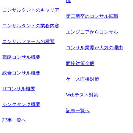
職
務改善に取り組まれたご経験 ・アジャイル/スクラムへの興
コンサルタントのキャリア
味関心 ● 求める人物像 ・リーダーシップが取れる方/一人称
で主体的に動ける方 ・年齢にこだわらず、アドバイスを素
第二新卒のコンサル転職
直に受け取れる方 ・推進力のある方
コンサルタントの業務内容
エンジニアからコンサル
コンサルファームの種類
コンサル業界が人気の理由
戦略コンサル概要
面接対策全般
総合コンサル概要
ケース面接対策
ITコンサル概要
Webテスト対策
シンクタンク概要
記事一覧へ
記事一覧へ