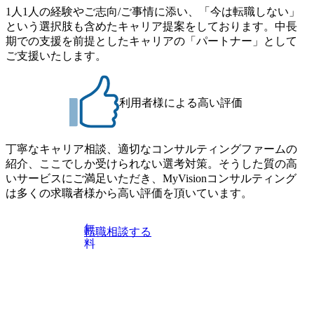
の上参加者を決定させていただきます。ご了承ください。
1人1人の経験やご志向/ご事情に添い、「今は転職しない」
サルティング経験5年以上 ● 戦略コンサルタント ・4年生大
● 当日の流れ 受付 → 会社説明会 → 面接(会社説明会終了
という選択肢も含めたキャリア提案をしております。中長
学卒業に限る ・以下のいずれかの実務経験を有する方
後、随時ご案内) ※全てリモートにて実施します。 ※参加
期での支援を前提としたキャリアの「パートナー」として
- MBB及び戦略ファームでのコンサルティング経験2年以
される方に個別に当日の面接案内をお送りいたします。 ※
ご支援いたします。
上 - BIG4のStrategy部門におけるコンサルティング経験2
通常の選考フローと異なり、事前に適性検査をご受検いた
年以上 ● 求める人物像 ・高いコミュニケーション能力をお
だきます。 ● 詳細 デジタルイノベーション事業部でのポジ
持ちの方 ・最新のトレンド・テーマや事例にキャッチアッ
ションサーチになります。 ご経験やスキル、そして適性や
プし、バイタリティーを持ってチャレンジできる方 ・自ら
利用者様による高い評価
志向性に合わせて、以下のいずれかの役割でご活躍いただ
コンサル業界やクライアント動向を把握し、クライアント
きます。 ※本求人はレバテック株式会社の雇用となりま
や自社への提案などに積極的に関わることができる方 ・ス
す。 ※案件によっては客先に出向いての作業も発生しま
ケジューリング(優先順位付け含む)など、ビジネスベーシッ
丁寧なキャリア相談、適切なコンサルティングファームの
す。 ＜ITコンサルタント＞ Webアプリケーション、SaaS系
クスキルが習得できている方
紹介、ここでしか受けられない選考対策。そうした質の高
の領域において、大手・ベンチャー・スタートアップ企業
いサービスにご満足いただき、MyVisionコンサルティング
に対する課題解決支援を行います。 直近の案件では、大規
は多くの求職者様から高い評価を頂いています。
模基幹システムにおける最上流のPoC(概念実証)支援から構
想策定、開発マネジメント支援までを一気通貫で担当して
います。 生成AIなどの最新技術とシステムを活用し、顧客
無
転職相談する
の業務革新と効率化の実現に貢献します。 ＜PL/PM＞ 顧客
料
の要望を深くヒアリングし、企画構想からアジャイル開発
による開発支援までを一気通貫で推進していただきます。
プロジェクト提案・推進の中核として、企画・要件定義か
らテストまでの一連の工程における管理業務に加え、最上
流での現状分析、顧客ヒアリング、戦略策定、技術選定、