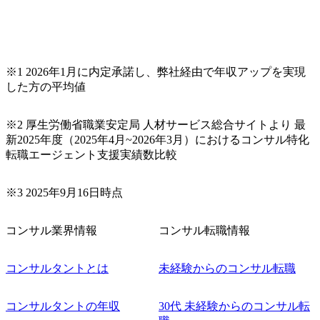
品質改善なども推進していただきます。 ＜SE＞ 参画いただ
く案件はプライム案件メインです。 要件定義～設計～開発
～テスト～リリース・リリース後対応まで一気通貫でご担
当いただきます。 参画当初はご経験に応じたフェーズから
※1 2026年1月に内定承諾し、弊社経由で年収アップを実現
ご担当いただき、当社の社員が業務面をサポートしつつ、
した方の平均値
徐々に対応範囲を広げていただきます。 ＜QAエンジニア＞
本質的な品質向上を目的とし、プロジェクトの上流(コンサ
ルティング領域)から参画いただきます。 課題選定から顧客
※2 厚生労働省職業安定局 人材サービス総合サイトより 最
への企画提案、そして実行までを一気通貫で支援していた
新2025年度（2025年4月~2026年3月）におけるコンサル特化
だきます。 アジャイル開発を通じて顧客の要望や提案を柔
転職エージェント支援実績数比較
軟に取り入れながら改善サイクルを回すため、ご自身の提
案がサービスに直接反映されやすく、高い貢献度を実感で
※3 2025年9月16日時点
きます。 ● 勤務地 東京都渋谷区渋谷3丁目6-7 渋谷金王タワ
ー 事業所内禁煙(入居する施設に喫煙専用室あり) ・就業規
則により就業時間内の喫煙を全面的に禁止 ・禁煙サポート
コンサル業界情報
コンサル転職情報
制度あり オンライン ● 必須要件 以下いずれかのご経験をお
持ちの方 ・システム・ソフトウェア開発経験3年以上 ・要
コンサルタントとは
未経験からのコンサル転職
件定義～基本設計など上流経験2年以上 ・PMO経験2年以上
● 歓迎要件 ・要件定義から詳細設計までのいずれかの上流
工程の経験 ・サブリーダー以上のマネジメント経験 ・お客
コンサルタントの年収
30代 未経験からのコンサル転
様との折衝経験、交渉経験 ・組織課題に対して主体的に業