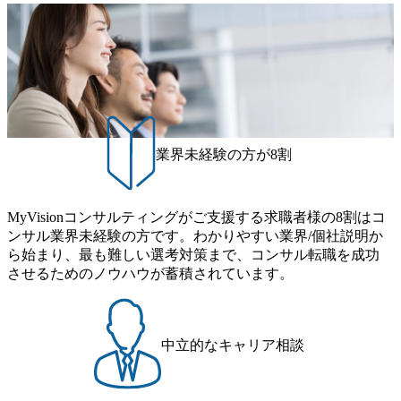
る責任を担う。 ● 裁量権 弊社は2019年11月に設立され、成
ら黒字経営。年間130%成長 https://storage.googleapis.com/our-
向を把握し、クライアントや自社への提案などに積極的に
の技術者を抱えており、アビームコンサルティングに続い
長期といわれるフェーズにあります。 事業・組織を拡大し
vision-production.appspot.com/public/images/20251030164405_5c
関わることができる方 ・スケジューリング(優先順位付け含
て日本国内2番目にSAP認定コンサルタント制度の有資格者
ていく時期のため、メンバーや組織がスケールしていく過
527843-d227-4df8-b86c-5587f843fdf6_1200x471.webp https://stor
む)など、ビジネスベーシックスキルが習得できている方
数が多く、特にIT領域に強みを持つ グローバルのポジショ
age.googleapis.com/our-vision-production.appspot.com/public/imag
程を体感できます。 また、希望者はパートナー以外でも大
ンに自由に応募できる社内の転職ツール「キャリアズ・マ
es/20251030164946_dc0888f6-0539-4887-84d7-34c8d8544226_1
手役員の方へのセールスにも参加できる環境です。 自ら案
200x666.webp 年間100億円規模の投資の元、10以上もの新規
ーケットプレイス」が存在し、本ツールを活用で上司の引
件を取り、プロジェクト体制を作っていくことも可能で
事業を立ち上げているため様々な業界を経験することが可
き留めを受けずに移動が可能である（異動者は年間約1,000
す。 ● 事業会社機能にも携われる 弊社にはコンサルティン
能 社内転職が活発であり、多様なスキルを1社で身に着ける
名） 残業時間や有休取得率など約10項目を数値化すること
グ事業以外にもSaaSプロダクト・メディア・地方創生事業
ことが可能 事業開発・運用を内包かする「オールインハウ
で、実行前後で離職率を半減させることに成功した 18時以
業界未経験の方が8割
があるため、上記事業に携わることも可能です。コンサル
ス」型の組織体。社内スカウトや社内公募制度を用いて主
降の会議を原則禁止としているほか、在宅勤務制度の全社
タントとしての経験を活かしながら自らプロダクト開発や
体的かつ柔軟なキャリア形成が可能。 https://storage.googleap
展開、ハラスメント抑止に向けた研修の拡充、社外窓口設
自社の業務改善ができます。(希望者のみとなります) ● BIG
is.com/our-vision-production.appspot.com/public/images/20251030
置など徹底的な仕組み化を推進する 育休取得率は男性6
4・アクセンチュアをはじめとした大手外資系コンサルファ
MyVisionコンサルティングがご支援する求職者様の8割はコ
165942_70f09968-1b27-43e6-b849-1cd107c4f488_1200x698.web
5%、女性100%と全国平均を上回る実績を持ち、女性の管理
ーム出身者が多く集まっています ● 平均年齢は35歳で、幅
ンサル業界未経験の方です。わかりやすい業界/個社説明か
p ## 働き方／WLB／待遇 内装8億円超のかっこいいオフィ
職率も21.8%（2023年12月時点）とフレキシブルな働き方を
広い年齢の方が活躍しています ● インダストリー・ソリュ
ら始まり、最も難しい選考対策まで、コンサル転職を成功
スがあり、 働き甲斐のあるランキング、新卒注目ランキン
提供 2026年8月22日(土) 9:00～19:30頃 ※選考会参加人数に
ーションで区切られていない組織です(ワンプール制) ● 海外
させるためのノウハウが蓄積されています。
グ受賞歴多数 あえての未上場であり株主からの圧力がない
より変動 2026年8月7日(金) 16:00 参加予定DTE ① MRS-IMS
事業拠点をシンガポールに設立し、グローバル案件に対応
ため事業創造の自由度が高く、赤字事業でも投資して長期
(旧ITXO-IMS) ② TS&T(旧TS&A) ③ CyberSecurity ④ IES ⑤ I
するコンサルティング体制を構築しています 東京都中央区
的な成長を若手に任せられる環境 対面でのコミュニケーシ
TS-Fukuoka ⑥ AMS-PRD ⑦ AMS-H&PS オンライン (Teams)
八重洲2-2-1 東京ミッドタウン八重洲 八重洲セントラルタワ
ョンメリットを重視するため出社勤務。1日の労働時間平均
ー8階 受動喫煙対策 : 執務室内禁煙、ビル内喫煙室あり WE
中立的なキャリア相談
9.2時間、有休消化率81%(2024年度の年間データ、エンジニ
B 書類選考通過後に、GAB試験に合格している方 ● テクノ
ア組織） 2026年8月22日(土) 10:00～最長16:00 2026年8月10
ロジーコンサルタント ・4年生大学卒業に限る ・大手総合
日(月) 16:00 ※応募者が定員を上回る場合は、厳正なる審査
コンサルティングファームのITコンサル部門におけるコン