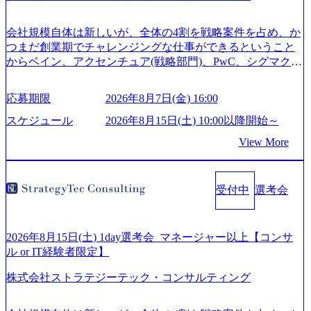
会社規模自体は新しいが、全体の4割を戦略案件を占め、か
つまだ創業期でチャレンジングな仕事ができるということ
からベイン、アクセンチュア(戦略部門)、PwC、シグマクシ
ス、IBM、リッジラインズなど大手ファームからも優秀層
が続々ジョインするピュアな戦略を伸ばす新興ファーム。
応募期限
2026年8月7日(金) 16:00
事業会社機能へ携われる可能性※SaaSプロダクト、地方創
生、メディアなど リモート比率99%、福岡や北海道在中者
スケジュール
2026年8月15日(土) 10:00以降開始～
もいて働きやすい環境※コンサルクラスから 製造業、金融
View More
業、通信業界に強みがあり、ヘルスケアな業界は広げてい
く予定 インセンティブ支給という他社にはない制度 ワンプ
ール制を敷く、柔軟な組織 2026年8月15日(土) 10:00以降開
受付中
選考会
始～ 2026年8月7日(金) 16:00 ※枠が限られておりますので、
ご応募いただいてもご対応できない可能性がございます ※
弊社がコンサルタント未経験 or IT未経験と判断させていた
だいたご応募者様については、1dayではなく通常選考での
2026年8月15日(土) 1day選考会_マネージャー以上【コンサ
ご案内とさせていただきます ● 面接(1次・最終を一度の面
ル or IT経験者限定】
接で実施) ※面接終了しましたら、後日弊社担当者より結果
株式会社ストラテジーテック・コンサルティング
についてご連絡させていただきます。 ● 一日で最終面接ま
で完了する選考会となります 内定の判断がつかなかった場
合、後日面接や面談のお時間をいただく場合がございます