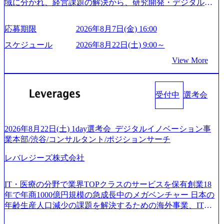
域に分かれ、経営課題の解決から、研究開発・デジタル・
ネスモデル検討支援 ・金融領域におけるAIを活用した事業
接および条件面談ともに、どの時間開始となってもご対応
マーケティング・ITシステムの導入など、コンサルティン
戦略検討支援 ・新規ICT事業戦略策定支援 ・スマートシテ
いただけるよう、候補者様のご予定をご都合いただけます
グ領域からその実行的側面であるITサービスの提供まで一
ィ領域における地域活性アプリ企画支援及び実行支援 ・ロ
応募期限
2026年8月7日(金) 16:00
と幸いです ※1day選考会のご参加希望の方は、事前にGAB
貫して支援する総合系・IT系ファームである あらゆる産業
ボティクスソリューションを活用した事業戦略策定及び営
試験を受検いただきます(受験期限は1day選考会実施日の3日
において非常に良質な顧客基盤を築いており、Fortune Globa
スケジュール
2026年8月22日(土) 9:00～
業支援 ※その他新規事業や既存デジタルトランスフォーメ
前まで)。 ※ただし、30代以上のコンサルファーム経験3年
l 500社の80％以上の企業をクライアントとして抱えている
ーションの案件が多数 ● コンサルタント プロジェクトにお
View More
以上の方はGAB受検免除、書類選考のみ。 書類選考通過後
手掛けたプロジェクトは「ファーストリテイリングにおけ
ける個人のタスク管理及び遂行を担う。主な作業として
に、GAB試験に合格している方へ1day選考会当日のご案内
るグローバル化」「資生堂グループのDX化支援」「ヴィヴ
は、仮説検証からクライアント向け資料のドラフト作成、
をさせていただきます。 急速なグローバル化により既存事
ィアン・ウエストウッドの製品開発」など多岐にわたる コ
プロジェクトにおける課題/リスク管理などを担当。 ● シニ
業では成長戦略を描く事が困難になった大手企業をサポー
受付中
選考会
ンサルティング活動のみならず、2021年にはKDDIと合弁会
アコンサルタント プロジェクトメンバーとしてプロジェク
トするため、新規事業立案や既存事業のトランスフォーメ
社「ARISE analytics」を設立し、人工知能とデータアナリテ
トの一領域を担う。主な作業としては、As-Is分析、仮説構
ーション戦略を中心にコンサルティングサポートいたしま
ィクス技術で新たなイノベーションを創出する活動や、デ
築や施策立案、クライアントの上位層向けの報告資料・デ
す。 (1)既存または新規大手事業会社から依頼された「経営
ジタル人材育成の支援も盛んに行う 採用資料 (https://www.ac
2026年8月22日(土) 1day選考会_デジタルイノベーション事
ィスカッションペ ーパーの作成などを担当。 ● 裁量権 弊社
戦略」等のコンサルティング支援を行います。クライアン
centure.com/content/dam/accenture/final/accenture-com/document-
業本部/渋谷/コンサルタント/ポジションサーチ
は2019年11月に設立され、成長期といわれるフェーズにあ
トは各業界上位5社をターゲットとし、特にCXOクラスから
2/Accenture-Recruiting-Brochure.pdf#zoom=50) 女性の活躍につ
ります。 事業・組織を拡大していく時期のため、メンバー
「新規事業戦略」「既存事業のトランスフォーメーショ
レバレジーズ株式会社
いて (https://www.accenture.com/content/dam/accenture/final/caree
や組織がスケールしていく過程を体感できます。 また、希
ン」の依頼を多数いただいています。 (2)「SIerやPMO支援
rs/corporate/document/women-brochure.pdf#zoom=50) 社員発信
望者はパートナー以外でも大手役員の方へのセールスにも
を積極的に獲得しない」、弊社がプライムである「戦略」
のキャリアブログ (https://www.accenture.com/jp-ja/blogs/japan-
参加できる環境です。 自ら案件を取り、プロジェクト体制
IT・医療の分野で業界TOPクラスのサービスを保有創業18
案件をメインとしたコンサルティングを行います ＜プロジ
careers-blog) 江川社長が語る「105点経営」 (https://business.ni
を作っていくことも可能です。 ● 事業会社機能にも携われ
年で年商1000億円規模の急成長中のメガベンチャー 日本の
ェクト一部抜粋＞ ・海外事業(新規・既存)事業のビジネス
kkei.com/atcl/gen/19/00604/021600008/) 規模拡大で成功する理
る 弊社にはコンサルティング事業以外にもSaaSプロダク
年齢生産人口減少の課題を解決するための海外事業、IT事
モデル検討支援 ・金融領域におけるAIを活用した事業戦略
由【コンサル業界俯瞰マップ】 (https://diamond.jp/articles/-/34
ト・メディア・地方創生事業があるため、上記事業に携わ
業、医療・介護事業、若手キャリア、新規事業といった40
検討支援 ・新規ICT事業戦略策定支援 ・スマートシティ領
6218) 大手広告代理店出身者などマーケティングのトップ人