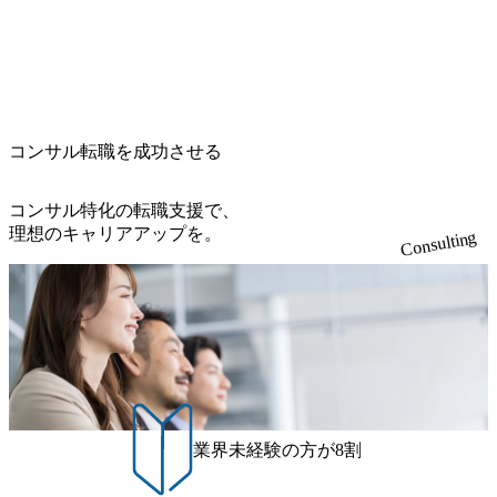
て見えるTrue Northとは磁北ではなく真北、風説や思い込み
グスのESG価値の可視化を支援 「インパクト加重会計」
く案件はプライム案件メインです。 要件定義～設計～開発
名） 残業時間や有休取得率など約10項目を数値化すること
による一見正しい答えや、単に理論的に正しいが実行不可
を用いて非財務活動の社会的インパクトを算出 (https://prtime
～テスト～リリース・リリース後対応まで一気通貫でご担
で、実行前後で離職率を半減させることに成功した 18時以
能な答えではなく、企業と社会の最大価値を追求した本当
s.jp/main/html/rd/p/000000015.000123981.html) NECから独立し
当いただきます。 参画当初はご経験に応じたフェーズから
降の会議を原則禁止としているほか、在宅勤務制度の全社
の答えを提供したい、というベインのコンサルティングに
て20年近く成長を続けており、2022年3月期の連結売上高は
ご担当いただき、当社の社員が業務面をサポートしつつ、
展開、ハラスメント抑止に向けた研修の拡充、社外窓口設
おける信念であり、カルチャーにもなっている。 海外オフ
991億円、1,000億円突破が目前となった 2023年4月1日時点
徐々に対応範囲を広げていただきます。 ＜QAエンジニア＞
置など徹底的な仕組み化を推進する 育休取得率は男性6
ィスとの連携が多く、海外プロジェクトへのアサインや海
でグループ従業員数は7523人と、国内でも有数の規模のコ
本質的な品質向上を目的とし、プロジェクトの上流(コンサ
5%、女性100%と全国平均を上回る実績を持ち、女性の管理
外オフィスへのトランスファー制度などが充実している。
ンサルティング会社となり、今後も成長性が大きくみられ
コンサル転職を成功させる
ルティング領域)から参画いただきます。 課題選定から顧客
職率も21.8%（2023年12月時点）とフレキシブルな働き方を
東京オフィスに来るグローバルメンバーも多く、グローバ
る 日本企業的な柔らかい雰囲気が特徴的で、従業員方の人
への企画提案、そして実行までを一気通貫で支援していた
提供 2026年8月22日(土) 面接枠 ①10時開始、②11時開始、
ル・ワンチームで活動している。プロボノ活動にも力を入
柄の良さや未経験者への充実したオンボーディング支援(入
だきます。 アジャイル開発を通じて顧客の要望や提案を柔
③12時開始 2026年8月10日(月) 16:00 各回50分程度を想定 オ
コンサル特化の転職支援で、
れており、これまで多くのNPO・NGOなどの非営利団体に
社時に10日間の間みっちりとコンサルの基礎を支援)を魅力
軟に取り入れながら改善サイクルを回すため、ご自身の提
ンライン 書類選考通過者
理想のキャリアアップを。
無償でコンサルティングを提供している。 2026年8月29日
Consulting
に感じ、他Big4ではなくアビームを選ぶ方も多数 アビーム
案がサービスに直接反映されやすく、高い貢献度を実感で
(土) の対面Kick-offイベントを皮切りに1か月程度のプログラ
といえばSAPをはじめとしたシステム、とイメージされる
きます。 ● 勤務地 東京都渋谷区渋谷3丁目6-7 渋谷金王タワ
ム ※初回プログラム : 8月29日(土)10:00～13:30 2026年8月12
こともあるが実態としては経営戦略策定や新規事業立案な
ー 事業所内禁煙(入居する施設に喫煙専用室あり) ・就業規
日(水) 16:00 Bain & Company Tokyoでは、「Tokyo Be Bold Pr
どのトップラインを上げるための戦略案件も多く存在 特に
則により就業時間内の喫煙を全面的に禁止 ・禁煙サポート
ogram (女性候補者向け選考支援プログラム)」を実施いたし
スポーツ&エンターテイメント領域ではBig4に先んじて注力
制度あり オンライン ● 必須要件 以下いずれかのご経験をお
ます。クライアントに斬新なソリューションを提供し、複
し、業界内で大きな存在感を誇る 社員の多様化する生活ス
持ちの方 ・システム・ソフトウェア開発経験3年以上 ・要
雑な経営課題を解決するために、チームのダイバーシティ
タイルやライフイベントに対応した働きやすい職場環境を
件定義～基本設計など上流経験2年以上 ・PMO経験2年以上
は欠かせません。是非、ユニークな視点と高い志を持つ女
実現するため、さまざまなサポート制度を導入している 多
● 歓迎要件 ・要件定義から詳細設計までのいずれかの上流
性の皆様に多数ご参画頂きたいと考え、プログラムを開催
文化理解や女性の活躍推進などの取り組み、また、フレッ
工程の経験 ・サブリーダー以上のマネジメント経験 ・お客
致します。 「未経験では難しいのではないか」、「実際女
業界未経験の方が8割
クス制度やフリーロケーション制度、フルリモート制度な
様との折衝経験、交渉経験 ・組織課題に対して主体的に業
性はどのように活躍をしているのか」、「ケース面接の経
どの多様な働き方をサポートする制度が整備されている 202
務改善に取り組まれたご経験 ・アジャイル/スクラムへの興
験がなく対策の仕方が知りたい」などのお声をたくさんい