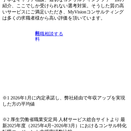
ネスレベルの方 ※日本語が母国語でない方は日本語能力
紹介、ここでしか受けられない選考対策。そうした質の高
試験N1またはそれ相当の上級レベルの日本語力(会話・読解
いサービスにご満足いただき、MyVisionコンサルティング
力)
は多くの求職者様から高い評価を頂いています。
無
転職相談する
料
※1 2026年1月に内定承諾し、弊社経由で年収アップを実現
した方の平均値
※2 厚生労働省職業安定局 人材サービス総合サイトより 最
新2025年度（2025年4月~2026年3月）におけるコンサル特化