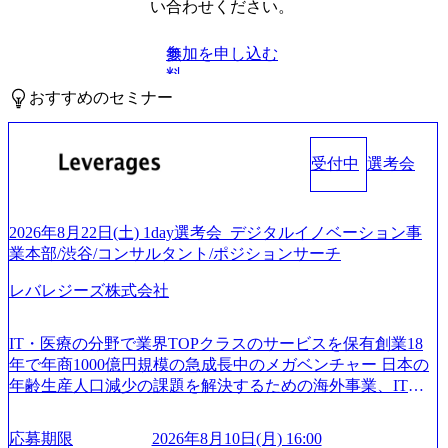
い合わせください。
参加を申し込む
無
料
おすすめのセミナー
受付中
選考会
2026年8月22日(土) 1day選考会_デジタルイノベーション事
業本部/渋谷/コンサルタント/ポジションサーチ
レバレジーズ株式会社
IT・医療の分野で業界TOPクラスのサービスを保有創業18
年で年商1000億円規模の急成長中のメガベンチャー 日本の
年齢生産人口減少の課題を解決するための海外事業、IT事
業、医療・介護事業、若手キャリア、新規事業といった40
以上の事業を展開する オールインハウスの組織体制をとっ
応募期限
2026年8月10日(月) 16:00