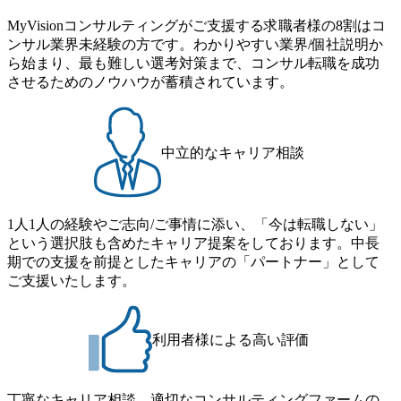
6年8月23日(日) 9:00～18:00終了 2026年8月12日(水) 16:00 202
味関心 ● 求める人物像 ・リーダーシップが取れる方/一人称
ただいているため、今回のプログラムでは現役の面接官と
6年8月23日(日)にSustainable SCM SU 1day選考会を開催いた
MyVisionコンサルティングがご支援する求職者様の8割はコ
で主体的に動ける方 ・年齢にこだわらず、アドバイスを素
食事などのカジュアルな交流、実際のプロジェクトのケー
します。 当SUは「GlobalでのSCM構築」や「物流・調達コ
ンサル業界未経験の方です。わかりやすい業界/個社説明か
直に受け取れる方 ・推進力のある方
ススタディ、1対1の模擬面接等、複数のセッションを約1か
ストの構造改革」といった伝統的なテーマに留まらずクラ
ら始まり、最も難しい選考対策まで、コンサル転職を成功
月の期間に渡り行い、選考にご参加いただきます。コンサ
イアントがこれから取組むべき「グリーントランスフォー
させるためのノウハウが蓄積されています。
ルタント未経験の方でも、戦略コンサルタントの具体的な
メーション」、「サーキュラーエコノミー(循環経済)」とい
仕事内容からお話をさせていただきますので、戦略コンサ
った社会課題やテーマに対して、グローバル知見と最新の
ルティングにご興味をお持ちの方は、この機会にぜひご応
事例などを基に企業の構造改革と社会価値の創造の取り組
募ください。 ● 応募後のフロー ・書類選考後、対象者の方
みを行うプロフェッショナルチームです。 今回1day選考対
中立的なキャリア相談
にはWebテストを8月20日までに受験いただきます ・8月21
象となるポジションは下記となります。 ・コンサルタント
日までにプログラム参加者をご案内します ・初回プログラ
(調達改革・設備O&M)【SCS SU】 ・コンサルタント(ECM/
ム : 8月29日(土)10:00～13:30 @ベイン東京オフィス(六本木)
SCM構想・PLM/MES改革)【SSC SU】 ・コンサルタント(物
・プログラム期間中はコンサルタントとの食事会、プロジ
1人1人の経験やご志向/ご事情に添い、「今は転職しない」
流改革/需給プロセス改革)【SSC SU】 ・SCM/ECMデータ・
ェクトのご紹介、ケースワークショップなどを実施します
という選択肢も含めたキャリア提案をしております。中長
プロセス分析・AI活用_Sustainable SCM Strategy Unit(Strategy
・10月17日(土)開催の選考会にて採用面接を実施する予定で
期での支援を前提としたキャリアの「パートナー」として
Consultant職)≪東京・大阪≫ ・コンサルタント(SCS SUオー
す ※ご都合が合わない方は別途調整いたします 初回プロ
ご支援いたします。
プンポジション)【SCS SU】 ※当日は全体での会社説明な
グラム : ベイン東京オフィス(六本木) ※イベントによりオン
どはなく、個別選考のみの実施を予定しています ※1名あた
ラインまたはオフラインの実施 ※東京オフィスのみのご応
りの拘束時間は1時間～最大2時間半程度を想定しています
募となります。他オフィス希望を含めたご応募はお受けい
※1次面接と最終面接の間をなるべく空けないよう調整して
利用者様による高い評価
たしかねますのでご了承ください ● フルタイムでの職務経
おりますが、調整が叶わないケースもございます オンライ
歴を2年以上お持ちの方で、東京オフィスのコンサルタント
ン 書類選考通過者
ポジションに応募意思がある方 ● 英語・日本語ともにビジ
丁寧なキャリア相談、適切なコンサルティングファームの