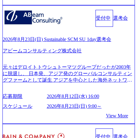
手掛けたプロジェクトは「ファーストリテイリングにおけ
vision-production.appspot.com/public/images/20251030164405_5c
るグローバル化」「資生堂グループのDX化支援」「ヴィヴ
527843-d227-4df8-b86c-5587f843fdf6_1200x471.webp https://stor
age.googleapis.com/our-vision-production.appspot.com/public/imag
ィアン・ウエストウッドの製品開発」など多岐にわたる コ
es/20251030164946_dc0888f6-0539-4887-84d7-34c8d8544226_1
受付中
選考会
ンサルティング活動のみならず、2021年にはKDDIと合弁会
200x666.webp 年間100億円規模の投資の元、10以上もの新規
社「ARISE analytics」を設立し、人工知能とデータアナリテ
事業を立ち上げているため様々な業界を経験することが可
ィクス技術で新たなイノベーションを創出する活動や、デ
能 社内転職が活発であり、多様なスキルを1社で身に着ける
ジタル人材育成の支援も盛んに行う 採用資料 (https://www.ac
2026年8月23日(日) Sustainable SCM SU 1day選考会
ことが可能 事業開発・運用を内包かする「オールインハウ
centure.com/content/dam/accenture/final/accenture-com/document-
ス」型の組織体。社内スカウトや社内公募制度を用いて主
アビームコンサルティング株式会社
2/Accenture-Recruiting-Brochure.pdf#zoom=50) 女性の活躍につ
体的かつ柔軟なキャリア形成が可能。 https://storage.googleap
いて (https://www.accenture.com/content/dam/accenture/final/caree
is.com/our-vision-production.appspot.com/public/images/20251030
rs/corporate/document/women-brochure.pdf#zoom=50) 社員発信
元々はデロイトトウシュトーマツグループだったが2003年
165942_70f09968-1b27-43e6-b849-1cd107c4f488_1200x698.web
のキャリアブログ (https://www.accenture.com/jp-ja/blogs/japan-
に脱退し、 日本発、アジア発のグローバルコンサルティン
p ## 働き方／WLB／待遇 内装8億円超のかっこいいオフィ
careers-blog) 江川社長が語る「105点経営」 (https://business.ni
グファームとして誕生 アジアを中心とした海外ネットワー
スがあり、 働き甲斐のあるランキング、新卒注目ランキン
kkei.com/atcl/gen/19/00604/021600008/) 規模拡大で成功する理
クを通じ、各国や地域に即したグローバル・サービスを提
グ受賞歴多数 あえての未上場であり株主からの圧力がない
由【コンサル業界俯瞰マップ】 (https://diamond.jp/articles/-/34
供している日系最大級の総合コンサルティングファーム
ため事業創造の自由度が高く、赤字事業でも投資して長期
6218) 大手広告代理店出身者などマーケティングのトップ人
応募期限
2026年8月12日(水) 16:00
『Build Beyond As One ®.』をブランドメッセージに掲げ、
的な成長を若手に任せられる環境 対面でのコミュニケーシ
材が集結するワケ (https://markezine.jp/article/detail/45446) エン
企業や組織の変革を通じて社会や産業の課題を解決し、未
ョンメリットを重視するため出社勤務。1日の労働時間平均
スケジュール
2026年8月23日(日) 9:00～
ジニアからコンサルタントへ。会社に入って、何が変わっ
来のありたい姿を実現するとともに、クライアント変革の
9.2時間、有休消化率81%(2024年度の年間データ、エンジニ
た？ (https://www.businessinsider.jp/post-288838) プラダ：ラグ
View More
確実な実現と社会的価値及び経済的価値の追求にも貢献 NE
ア組織） 2026年8月22日(土) 10:00～最長16:00 2026年8月10
ジュアリー製品のパーソナライゼーション (https://www.acce
Cとの戦略的資本提携も実現して、現在はNECのグループ会
日(月) 16:00 ※応募者が定員を上回る場合は、厳正なる審査
nture.com/jp-ja/case-studies/song/prada-luxury-product-customizati
社であり、戦略、業務改革、IT、組織・人事、アウトソー
の上参加者を決定させていただきます。ご了承ください。
on) 大正製薬：ITカーブアウト支援 (https://www.accenture.co
受付中
選考会