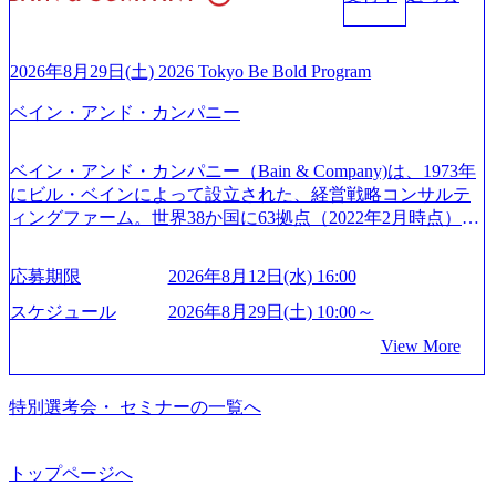
シングなどの専門知識と、豊富な経験を持つ約6,000名を超
● 当日の流れ 受付 → 会社説明会 → 面接(会社説明会終了
m/jp-ja/case-studies/consulting/taisho-pharmaceutical)（ストラテ
えるプロフェッショナルを有する 金融、製造、流通、エネ
後、随時ご案内) ※全てリモートにて実施します。 ※参加
ジー & コンサルティング） ソフトバンク：初のオンライン
ルギー、情報通信、公共事業など幅広い分野をクライアン
される方に個別に当日の面接案内をお送りいたします。 ※
開催「SoftBank World 2020」でマーケ＆営業のDX実現 (http
トとしている SAP領域においては日本市場No.1を誇り、全
通常の選考フローと異なり、事前に適性検査をご受検いた
2026年8月29日(土) 2026 Tokyo Be Bold Program
s://www.accenture.com/jp-ja/case-studies/communications-media/so
世界で6,400件以上、日本国内で企業最多の5,399件のSAP認
だきます。 ● 詳細 デジタルイノベーション事業部でのポジ
ftbank)（通信） 経済産業省：事業者の申請手続きを電子化
ベイン・アンド・カンパニー
定コンサルタント資格を取得している また、日本国内企業
ションサーチになります。 ご経験やスキル、そして適性や
する「保安ネット」を構築。省庁DXの先進事例を実現 (http
として最多の3,200件のSAP S/4HANA®認定コンサルタント
志向性に合わせて、以下のいずれかの役割でご活躍いただ
s://www.accenture.com/jp-ja/case-studies/public-service/meti-indust
資格も保有、さまざまな業界・業種でのプロジェクト実績
きます。 ※本求人はレバテック株式会社の雇用となりま
ry-safety-network)（公共サービス） カルビー：SAP HANAの
ベイン・アンド・カンパニー（Bain & Company)は、1973年
と蓄積されたノウハウを基に独自の方法論やテンプレート
す。 ※案件によっては客先に出向いての作業も発生しま
導入で基幹システムを刷新 (https://www.accenture.com/jp-ja/ca
にビル・ベインによって設立された、経営戦略コンサルテ
を開発し、それらを活用してお客様に最適なSAPコンサル
す。 ＜ITコンサルタント＞ Webアプリケーション、SaaS系
se-studies/consumer-goods-services/calbee)（消費財・サービ
ィングファーム。世界38か国に63拠点（2022年2月時点）、
ティングサービスを提供する https://storage.googleapis.com/our
の領域において、大手・ベンチャー・スタートアップ企業
ス） 世界49カ国に約73万人以上（2024年5月時点）の社員を
東京オフィスは1982年に開設。 「コンサルタントがクライ
-vision-production.appspot.com/public/images/20240925132728_9
に対する課題解決支援を行います。 直近の案件では、大規
擁し、世界120以上の国の企業を顧客に売上641億ドルを誇
アントにお届けするのは単なるレポートではなく、『結
96dc8f2-7d54-42b9-a7ae-8c532c52d3d8_1200x678.webp アビー
応募期限
2026年8月12日(水) 16:00
模基幹システムにおける最上流のPoC(概念実証)支援から構
る 日本では2.3万人以上の従業員を擁しており(会計系BIG4
果』である。」この原則のもと、ベインは1973年に創業さ
ムコンサルティング会社資料 (https://www.abeam.com/content/
想策定、開発マネジメント支援までを一気通貫で担当して
を上回る規模感)、営業利益率も約15％と驚異的な数字とな
れた。クライアントが不確かな未来の中、競争に勝てるよ
スケジュール
2026年8月29日(土) 10:00～
dam/abeam/jp/ja/about/company/ABeamConsultingCompanyProfil
います。 生成AIなどの最新技術とシステムを活用し、顧客
っている、売上・従業員数共にこの8年間で4倍近くの成長
う、カスタマイズされた戦略を策定し、クライアントと共
e_jpn_4.pdf) 『SAP AWARD OF EXCELLENCE 2024』にお
View More
の業務革新と効率化の実現に貢献します。 ＜PL/PM＞ 顧客
を遂げていることから、今後も高い成長が見込まれる 多く
に、提言を具体的な行動に落とし込んでいる。 徹底した
いて優秀賞「プロジェクト・アワード」を受賞 (https://prtime
の要望を深くヒアリングし、企画構想からアジャイル開発
の技術者を抱えており、アビームコンサルティングに続い
「結果主義」を標榜。クライアントのフルポテンシャル実
s.jp/main/html/rd/p/000000010.000123981.html) アビームコンサ
による開発支援までを一気通貫で推進していただきます。
て日本国内2番目にSAP認定コンサルタント制度の有資格者
現を目標に、具体的に目に見える成果を出すことを信条と
特別選考会・ セミナーの一覧へ
ルティング、社員の健康改善を支援 食事・睡眠など可視
プロジェクト提案・推進の中核として、企画・要件定義か
数が多く、特にIT領域に強みを持つ グローバルのポジショ
して、全社戦略やトランスフォーメーション案件を多く扱
化 (https://www.nikkan.co.jp/articles/view/00694812) “失われた3
らテストまでの一連の工程における管理業務に加え、最上
ンに自由に応募できる社内の転職ツール「キャリアズ・マ
っている ベインの社風を体現するものとして「True North」
0年”をアビームの｢人的資本経営｣で取り戻したい (https://ww
流での現状分析、顧客ヒアリング、戦略策定、技術選定、
ーケットプレイス」が存在し、本ツールを活用で上司の引
（真北）という言葉がよくつかわれる。針が少し東に傾い
トップページへ
w.businessinsider.jp/post-283587) アサヒグループホールディン
品質改善なども推進していただきます。 ＜SE＞ 参画いただ
き留めを受けずに移動が可能である（異動者は年間約1,000