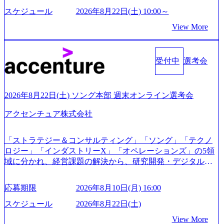
ており社内で新しい事業開発などの人員調達できる 独立資
本経営をとっており、事業創造の自由度が高い https://storag
スケジュール
2026年8月22日(土) 10:00～
e.googleapis.com/our-vision-production.appspot.com/public/image
View More
s/20240925162633_7242d0de-3e54-4f03-b076-00318d5c0dff_120
0x644.webp レバレジーズ株式会社 会社説明資料 (https://spea
kerdeck.com/leverages/leverages-hui-she-shao-jie-zi-liao-zhong-tu-
cai-yong-xiang-ke) 「働く人」「事業・サービス」「カルチャ
受付中
選考会
ー」など、レバレジーズのリアルを取り上げています！ (htt
ps://melev.leverages.jp/) レバレジーズグローバル、大分県より
「外国人留学生等受入環境整備事業委託業務」を受託 (http
2026年8月22日(土) ソング本部 週末オンライン選考会
s://prtimes.jp/main/html/rd/p/000000612.000010591.html) レバレ
ジーズ、モチベーション管理システム「NALYSYS」リリー
アクセンチュア株式会社
ス (https://prtimes.jp/main/html/rd/p/000000622.000010591.html) Y
ouTube（【公式】レバレジーズCh） (https://www.youtube.co
「ストラテジー＆コンサルティング」「ソング」「テクノ
m/@leveragesCh) レバレジーズで活躍するメンバー紹介！〜
ロジー」「インダストリーX」「オペレーションズ」の5領
管理職種編 〜 (https://www.youtube.com/watch?v=RETwZKac2
域に分かれ、経営課題の解決から、研究開発・デジタル・
UI) レバレジーズで活躍するメンバー紹介！〜 営業職種編
マーケティング・ITシステムの導入など、コンサルティン
〜 (https://www.youtube.com/watch?v=XJ7Eam0onXA) 創業以
グ領域からその実行的側面であるITサービスの提供まで一
来黒字を維持し、急成長中でありながら安定した事業を展
応募期限
2026年8月10日(月) 16:00
貫して支援する総合系・IT系ファームである あらゆる産業
開し、高い安定性を持つ企業へと成長している 10年後に1兆
において非常に良質な顧客基盤を築いており、Fortune Globa
スケジュール
2026年8月22日(土)
円を目指す日本にもなかなかないメガベンチャー。創業か
l 500社の80％以上の企業をクライアントとして抱えている
ら黒字経営。年間130%成長 https://storage.googleapis.com/our-
View More