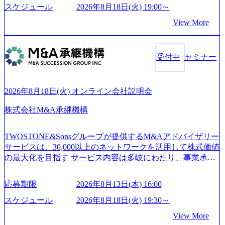
on.appspot.com/public/images/20250502152804_ba6aaa1a-9ffc-4f
ている Mission:私たちの技術/私たちの対話 Vision:夢を未来
スケジュール
2026年8月18日(火) 19:00～
2a-9b40-06fff8ee19af_961x517.webp https://storage.googleapis.co
につなぐベストパートナー Value:私たちの技術/私たちの対
View More
m/our-vision-production.appspot.com/public/images/202505021528
話 IoT社会の浸透、AIの加速等により半導体需要は世界中で
31_721b100c-62c9-4258-aa0e-97182898115f_960x510.webp シ
急伸長しており、それに伴い半導体製造装置の需要も伸長
ンプレクス社は、FinTech領域に強みを持つITコンサルティ
中 https://storage.googleapis.com/our-vision-production.appspot.co
ング会社で、NRI、NTTDATAと同じく世界のFinTech Ranki
受付中
セミナー
m/public/images/20260224131045_0fee4978-bb25-43a7-a367-542
ngsTop 100企業にも選出されている。ITコンサルティング、
6b95cd599_1200x543.webp https://storage.googleapis.com/our-visi
開発、運用保守と言った全工程を行う「一気通貫体制」が
on-production.appspot.com/public/images/20260224131052_2abe7
特長 ビジネスへの深い理解を持つコンサルタントが集うXs
cb8-329e-4a45-a8f5-73d9728b2cd7_1200x486.webp https://storag
2026年8月18日(火) オンライン会社説明会
e.googleapis.com/our-vision-production.appspot.com/public/image
pearと、最先端テクノロジーに深い知見を持つシンプレクス
s/20260224131100_d8b3379f-6e64-4566-aea4-924f21977d35_120
社またはグループ会社との協力体制を築いている Xspear社
株式会社M&A承継機構
0x460.webp https://storage.googleapis.com/our-vision-production.a
はあくまでもコンサルティングファームであり、システム
ppspot.com/public/images/20260224131116_05d25aab-49d6-4429-
開発を担当することはない https://storage.googleapis.com/our-vi
810e-138e27965ee8_1200x386.webp グローバル人財育成を目
TWOSTONE&Sonsグループが提供するM&Aアドバイザリー
sion-production.appspot.com/public/images/20240925204111_caa9
的とした「語学研修」、効果的なプレゼンのポイントを掴
サービスは、30,000以上のネットワークを活用して株式価値
4e4b-6aae-45a6-a0ce-b98154c816a2_1153x543.webp メンバー情
み実践に強くなるための「プレゼン研修」、自社キャリア
の最大化を目指す サービス内容は多岐にわたり、事業承継
報 (https://www.xspear.co.jp/member/)一部抜粋 - 伊勢山 昇吾氏:
アドバイザーによる自身のキャリア構築をめざす「キャリ
コンサルティングやM&Aアドバイザリー、財務アドバイザ
ベイカレントにてIT戦略立案から実装支援を軸に、様々な
ア開発研修」などがある 生産現場を含む全部門でフレック
リーなどが含まれており、幅広いニーズに対応 譲渡企業に
業界で新規事業戦略、成長戦略、PMI推進、業務改革等の幅
スタイム制度を実施しており、月単位の決められた労働時
応募期限
2026年8月13日(木) 16:00
対しては完全成功報酬制を採用し、M&A以外の選択肢も尊
広いプロジェクトに従事 - 鈴木健仁氏：新卒でベイカレン
間の範囲内で、出社・退社の時刻を社員の自己裁量に委
重する姿勢を持ち、将来の株価成長を取り込むスキームの
トに入社し最年少ディレクターを経てXspearに参画 - 梶田
スケジュール
2026年8月18日(火) 19:30～
ね、ワークライフバランスを図りながら効率的に働くこと
構築や事業承継支援も行う TWOSTONE&SonsグループはM
威人氏：BCG出身。金融業界における戦略策定、DX戦略立
ができる 【休日】 土日祝休みの完全週休2日制 2025年度の
View More
&A業界のリーディングカンパニーであり、領域にこだわら
案、人事組織テーマに強みを持ち、メディア・エンタメ業