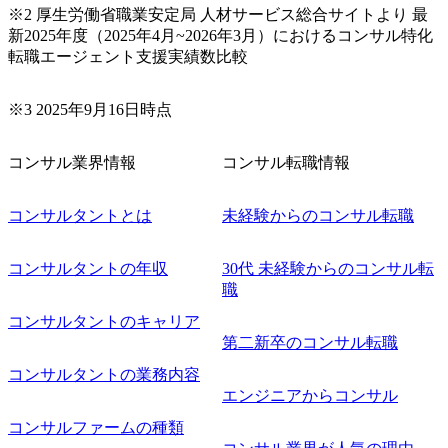
ロードマップ策定 ・全社クラウド基盤グランドデザイン策
※2 厚生労働省職業安定局 人材サービス総合サイトより 最
定 ・全社デジタルトランスフォーメーション企画構想 ・業
新2025年度（2025年4月~2026年3月）におけるコンサル特化
務/組織/システムの現状分析/RPA選定/導入/実装 ・プライベ
転職エージェント支援実績数比較
ート/パブリッククラウド導入 ・AI活用による業務効率化/
業務再構築 ・IoTを活用したデジタルワークスタイル変革案
企画 ・Disruptive Technologyを活用した新規事業の立案/推
※3 2025年9月16日時点
進 など 【中途入社社員の入社の決め手(一例)】 ・創業
フェーズに参画し、コアメンバーとして会社を一緒に創り
コンサル業界情報
コンサル転職情報
上げていきたい ・サービスやソリューションに捉われず、
顧客が真に求めるサービスを提供したい ・様々な業種業界
でのプロジェクトに参画し、自身のスキルアップを図りた
コンサルタントとは
未経験からのコンサル転職
い ・エンジニア経験を活かして要件定義や提案、企画とい
った上流工程にチャレンジしたい ・コンサルのみならず新
コンサルタントの年収
30代 未経験からのコンサル転
規事業開発にも興味があり、ゆくゆくはチャレンジしてみ
職
たい オンライン(Teams)
コンサルタントのキャリア
第二新卒のコンサル転職
コンサルタントの業務内容
エンジニアからコンサル
コンサルファームの種類