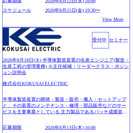
応募期限
2026年8月12日(水) 16:00
ーがビジネスの成功に大きな影響力を持つDX時代におい
て、20年以上にわたってFintech業界を中心に最先端テクノ
スケジュール
2026年8月21日(金) 19:30〜
ロジーを提供してきたシンプレクスのノウハウを活かしつ
View More
つ、あらゆる業種・業界のクライアントの企業価値の最大
化を支援するために、戦略策定、組織改革、人材育成、業
務改善、実行支援などのコンサルティングサービスを一気
受付中
セミナー
通貫で提供するのが特徴（いわゆる総合コンサルティング
ファーム） 社名の由来は”DXエリアにSpir（槍）を指して
切り開く””simplexないでは金融以外の領域にX（クロス）し
ていく”という位置づけ 一昔前は金融が強い企業として認知
2026年8月18日(火) 半導体製造装置の生産エンジニア(製造・
されていたが、現在金融の売上割合は全体の3割。現在はTo
生産工程の管理業務) ※主任候補・リーダークラス・ポジシ
C事業を始め、パブリック、製造業、通信、エンタメ、教
ョン説明会
育、保健など幅広く強みのあるファーム。 ワンプール制で
株式会社KOKUSAI ELECTRIC
はあるが、社員の興味のある分野やスキルを活用したいな
どの希望は考慮してのアサイン。 そのため、専門性を身に
着けたい方でも幅広に経験を積みたい方でも、キャリア形
半導体製造装置の開発・製造・販売・搬入・セットアップ
成が柔軟に可能な環境である。 https://storage.googleapis.com/
と、その装置のメンテナンス・修理・部品販売などのサー
our-vision-production.appspot.com/public/images/20240925204135
ビスを主要事業としている 主力製品であるバッチ成膜装置
_93b1bff3-f71c-4bc9-8bd9-72a8a4826007_1200x554.webp https://
は、世界中の半導体デバイスメーカーから高く評価され、
storage.googleapis.com/our-vision-production.appspot.com/public/i
世界トップクラスのシェアを有している 技術と対話を通じ
mages/20250502152751_46c65543-87ef-4e86-a85a-8649e1c532f9
応募期限
2026年8月13日(木) 16:00
て未来を創造し、社会課題の解決に貢献することを目指し
_956x512.webp https://storage.googleapis.com/our-vision-producti