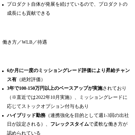
プロダクト自体が発展を続けているので、プロダクトの
成長にも貢献できる
働き方／WLB／待遇
6か⽉に⼀度のミッショングレード評価により昇給チャン
ス有
（絶対評価）
3年で100-150万円以上のベースアップが実施
されており
（※直近では2022年10月実施）、ミッショングレードに
応じてストックオプション付与もあり
ハイブリッド勤務
（連携強化を目的として週1-3回の出社
日が設定される）、
フレックスタイム
で柔軟な働き方が
認められている