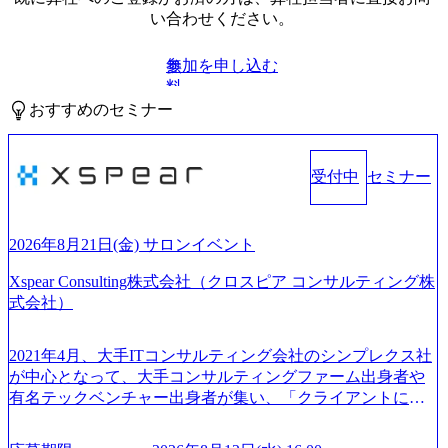
い合わせください。
参加を申し込む
無
料
おすすめのセミナー
受付中
セミナー
2026年8月21日(金) サロンイベント
Xspear Consulting株式会社（クロスピア コンサルティング株
式会社）
2021年4月、大手ITコンサルティング会社のシンプレクス社
が中心となって、大手コンサルティングファーム出身者や
有名テックベンチャー出身者が集い、「クライアントにと
って真のデジタルトランスフォーメーションを創造した
い」という想いの下で立ち上げた新鋭ファーム テクノロジ