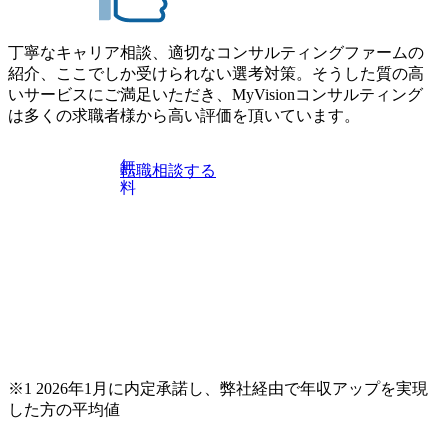
ー② https://my-vision.co.jp/consulting-firm/dirbato/interview02 20
26年8月18日(火) 19:00開始～最長20:00終了 2026年8月13日
(木) 16:00 当日はDirbatoの現役トップコンサルタントが業界
丁寧なキャリア相談、適切なコンサルティングファームの
動向を踏まえ、コンサルティング市場の最新トレンドをお
紹介、ここでしか受けられない選考対策。そうした質の高
伝えいたします。コンサルティング業界への転職を迷われ
いサービスにご満足いただき、MyVisionコンサルティング
ている方や情報収集を行いたい方のご参加も歓迎です。更
は多くの求職者様から高い評価を頂いています。
に、当日は現場コンサルタントとの座談会も開催します。
上位職のコンサルタントだけでなく、メンバークラスのコ
無
転職相談する
ンサルタントも登壇しますので、当社へ気になることや転
料
職後のご不安な事はその場でご質問いただけますので、ぜ
ひお聞きください！ ※過去の質問例)会社の強みや中長期の
方向性、コンサルタントとSEの違い、他コンサルファーム
との違い、今後のキャリアパス など。 会社説明＋座談会(1
9:00～20:00) ・書類免除でのご対応もしておりますので担当
リクルーターまでご相談下さい。 ・ご希望の方は、会社説
明会兼現場座談会実施後、カジュアル面談もしくは1次選考
の対応もさせて頂きますので担当リクルーターまでご相談
下さい。なお、当日はコンテンツに変更があること、ご了
承ください。 【服装・持ち物】 ・特になし カジュアルな服
※1 2026年1月に内定承諾し、弊社経由で年収アップを実現
装でご参加ください。 【募集ポジション】 ITコンサルタン
した方の平均値
ト(役職問わず) 【案件内容(一例)】 ・IT戦略立案/IT中長期