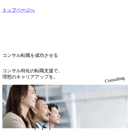
らえる ・シンプレクスというテクノロジーに強い部隊がい
dirbato.co.jp/service/incubation.html) 大手総合系コンサルティ
定める金額を会社が支払います。 その他： 採用時や転勤等
るため、エンジニアの視点からも協業しクライアントへ価
ングファームや、Slerなどから優秀層が多数ジョイン。 http
トップページへ
による引っ越し費用は、会社が負担します。 2026年8月18日
値提供できる ・デリバリー中心の案件もあればセールス中
s://storage.googleapis.com/our-vision-production.appspot.com/publi
(火) 19:00～20:00 2026年8月13日(木) 16:00 応募をご検討され
心の案件もあり、個々の裁量や得意領域に合わせた売り上
c/images/20240925205344_42693807-c7d5-418f-965b-3a03a5dd5
ている方を対象に、会社説明会を実施予定です。 ● 求人名
げの立て方を選べる ここ1年で社員数60名⇒100名超、売上
723_1200x559.webp 楽天グループ、SMBCグループ、NTT、
・【富山】半導体製造装置の生産エンジニア(製造・生産工
今期18億円⇒来期30億円（いずれも約170％アップ）と急成
良品計画、ファーストリテイリング等大手企業が中心顧客
程の管理業務) ※主任候補・リーダークラス ・【砺波】半
長中のファームである また、成長中ファームのため優秀な
直近では大阪万博のプロジェクトをAC、PwCとのコンペに
導体製造装置の生産エンジニア(製造・生産工程の管理業務)
上司の近くで働けるチャンスも多い(ボストン・コンサルテ
勝ち受注。 業務システム、ToC向けアプリ、セキュリティ
※主任候補・リーダークラス オンライン (Microsoft Teams)
ィング・グループ出身者等 (https://www.xspear.co.jp/member/ta
等万博に関するあらゆるIT関連業務をコンサルティングし
※顔出しは不要です。ご質問頂く際のみ、顔出ししていた
コンサル転職を成功させる
keto_kajita/)） 多様なメンバー、多様なプロジェクトによる
ている。 <u>ワンプール制</u>を取っており、業界の枠に縛
だければと存じます。
自己成長機会が多く、新たなチャレンジが可能 100名規模に
られず様々な案件にチャレンジ可能 専属の営業部隊がお
も関わらず、外資系戦略コンサルティングファームや総合
り、<u>営業活動に工数を割かれることなくデリバリーに注
コンサル特化の転職支援で、
系コンサルティングファームをはじめ、メーカー、ITベン
力可能</u> 従業員満足度を非常に重視しており、意にそぐ
理想のキャリアアップを。
Consulting
チャー、外資系金融機関など多彩な出自で構成されてお
わないプロジェクトにアサインされてしまった場合、半強
り、常に刺激を受けながらプロジェクトワークが可能 総合
制的に別のプロジェクトに異動することが可能。その結
コンサルティングファームの名の通り、全方位のクライア
果、<u>退職率も10%程度</u>(他社平均は2～30%程度) 残業
ントに対して様々なプロジェクトが存在しており、手を上
時間は<u>平均30時間程度。</u>バリューが出ていないから
げれば常に新しいテーマのチャレンジ機会を提供している
残業代をつけさせないといったことはしない DE&Iにおいて
（ワンプール制） そのため、全体の離職率10％以下、未経
は女性活用や外国人/高齢者/障碍者などさまざまなバックグ
験3年未満の離職率は0％と驚異の定着率を誇る 大手ファー
ラウンドを持つメンバーの働く環境を整えている SDGsの推
ムと同水準以上の報酬制度であり、ファーム経験者の場合
進にも積極的で、プロボノ支援等を行っている 部活動も活
は、転職時報酬アップが基本 強く「個人」の成⾧を重視す
発で、多くのクラブが立ち上がっており、さまざまな役