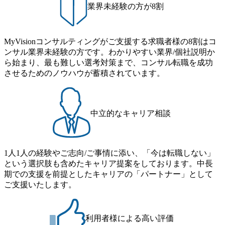
業界未経験の方が8割
るカルチャーであり、昇進に枠もなく、今ならReadyになれ
職・所属・組織を超えて社員間のネットワーク形成・交流
ば上がれる環境となっている 安定した経営環境の下、コン
の場となっている <u>教育・研修プログラムが非常に充実</
サルティングファームの立ち上げフェーズに関わることが
u>しており、自己成長の機会も多い DirTuneという社内限定
MyVisionコンサルティングがご支援する求職者様の8割はコ
できる 豊富な経験を持つコンサル経験者の場合は、自らチ
番組があり、新卒紹介、会社の七不思議紹介等、規模が大
ンサル業界未経験の方です。わかりやすい業界/個社説明か
ームを立ち上げることが可能 裁量をもった営業活動、デリ
きくなっていく中で社員同士のつながりを広げる取り組み
ら始まり、最も難しい選考対策まで、コンサル転職を成功
バリー活動ができる(スタートアップとの協業、新規ソリュ
もしている 今後の成長戦略として海外展開を見据えてい
させるためのノウハウが蓄積されています。
ーションの開発 など) シンプレクスの顧客基盤、エンジニ
る。足元のグローバル案件割合は10%程度だが、英語が得
アケイパビリティを活かた確度の高い事業立ち上げが経験
意でグローバル案件に興味がある方はアサインされるチャ
できる 2026年8月21日(金) 19:30〜21:30 (19:20開場) 2026年8
ンスも大きい。 代表インタビュー https://note.com/dirbato/n/n0
月12日(水) 16:00 ※参加状況によっては抽選とさせていただ
a040c36b128 Forbes JAPAN BrandVoice Studio 「使命はテクノ
中立的なキャリア相談
く可能性がございます。 このたび、ファーム経験者の方を
ロジーで企業の可能性を引き出すこと。日本に求められるI
対象にした懇親会形式の採用イベント「サロンイベント」
Tコンサルタントという伴走者」 https://forbesjapan.com/article
を開催いたします。 カジュアルな場で現場社員と直接交流
s/detail/67452 Forbes JAPAN BrandVoice Studio 「コンサル業
できる機会ですので、ぜひご参加ください。 当日はXspear
界におけるIT人材価値再興。Dirbatoの最前線パートナーが
1人1人の経験やご志向/ご事情に添い、「今は転職しない」
Consulting代表取締役の早田とMDやその他現場社員が複数
切り開くテクノロジーの変革」 https://forbesjapan.com/articles/
という選択肢も含めたキャリア提案をしております。中長
preview/68657?preview=TAI1oir8Coe5Df3zuZhtd24YfH72/Zzdm
名参加する予定です！ ●費用 : 無料 虎ノ門ヒルズ付近 ※詳
期での支援を前提としたキャリアの「パートナー」として
BTIEMOnWUWREjOFLO1IL1KPEi4dgCbb Forbes JAPAN Bra
細な場所については参加者の方へ個別でご連絡いたしま
ご支援いたします。
ndVoice Studio 「求めるのは、競争と連帯 。IT特化の急成長
す。 コンサルファームにてマネージャー以上の職務を担当
ファーム・Dirbatoの社員支援」 https://forbesjapan.com/articles/
している方
detail/69848 MyViision企業インタビュー① https://my-vision.co.
利用者様による高い評価
jp/consulting-firm/dirbato/interview01 MyViision企業インタビュ