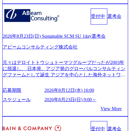
vision-production.appspot.com/public/images/20251030164405_5c
るグローバル化」「資生堂グループのDX化支援」「ヴィヴ
527843-d227-4df8-b86c-5587f843fdf6_1200x471.webp https://stor
age.googleapis.com/our-vision-production.appspot.com/public/imag
ィアン・ウエストウッドの製品開発」など多岐にわたる コ
es/20251030164946_dc0888f6-0539-4887-84d7-34c8d8544226_1
受付中
選考会
ンサルティング活動のみならず、2021年にはKDDIと合弁会
200x666.webp 年間100億円規模の投資の元、10以上もの新規
社「ARISE analytics」を設立し、人工知能とデータアナリテ
事業を立ち上げているため様々な業界を経験することが可
ィクス技術で新たなイノベーションを創出する活動や、デ
能 社内転職が活発であり、多様なスキルを1社で身に着ける
ジタル人材育成の支援も盛んに行う 採用資料 (https://www.ac
2026年8月23日(日) Sustainable SCM SU 1day選考会
ことが可能 事業開発・運用を内包かする「オールインハウ
centure.com/content/dam/accenture/final/accenture-com/document-
ス」型の組織体。社内スカウトや社内公募制度を用いて主
アビームコンサルティング株式会社
2/Accenture-Recruiting-Brochure.pdf#zoom=50) 女性の活躍につ
体的かつ柔軟なキャリア形成が可能。 https://storage.googleap
いて (https://www.accenture.com/content/dam/accenture/final/caree
is.com/our-vision-production.appspot.com/public/images/20251030
rs/corporate/document/women-brochure.pdf#zoom=50) 社員発信
元々はデロイトトウシュトーマツグループだったが2003年
165942_70f09968-1b27-43e6-b849-1cd107c4f488_1200x698.web
のキャリアブログ (https://www.accenture.com/jp-ja/blogs/japan-
に脱退し、 日本発、アジア発のグローバルコンサルティン
p ## 働き方／WLB／待遇 内装8億円超のかっこいいオフィ
careers-blog) 江川社長が語る「105点経営」 (https://business.ni
グファームとして誕生 アジアを中心とした海外ネットワー
スがあり、 働き甲斐のあるランキング、新卒注目ランキン
kkei.com/atcl/gen/19/00604/021600008/) 規模拡大で成功する理
クを通じ、各国や地域に即したグローバル・サービスを提
グ受賞歴多数 あえての未上場であり株主からの圧力がない
由【コンサル業界俯瞰マップ】 (https://diamond.jp/articles/-/34
供している日系最大級の総合コンサルティングファーム
ため事業創造の自由度が高く、赤字事業でも投資して長期
6218) 大手広告代理店出身者などマーケティングのトップ人
応募期限
2026年8月12日(水) 16:00
『Build Beyond As One ®.』をブランドメッセージに掲げ、
的な成長を若手に任せられる環境 対面でのコミュニケーシ
材が集結するワケ (https://markezine.jp/article/detail/45446) エン
企業や組織の変革を通じて社会や産業の課題を解決し、未
ョンメリットを重視するため出社勤務。1日の労働時間平均
スケジュール
2026年8月23日(日) 9:00～
ジニアからコンサルタントへ。会社に入って、何が変わっ
来のありたい姿を実現するとともに、クライアント変革の
9.2時間、有休消化率81%(2024年度の年間データ、エンジニ
た？ (https://www.businessinsider.jp/post-288838) プラダ：ラグ
View More
確実な実現と社会的価値及び経済的価値の追求にも貢献 NE
ア組織） 2026年8月22日(土) 10:00～最長16:00 2026年8月10
ジュアリー製品のパーソナライゼーション (https://www.acce
Cとの戦略的資本提携も実現して、現在はNECのグループ会
日(月) 16:00 ※応募者が定員を上回る場合は、厳正なる審査
nture.com/jp-ja/case-studies/song/prada-luxury-product-customizati
社であり、戦略、業務改革、IT、組織・人事、アウトソー
の上参加者を決定させていただきます。ご了承ください。
on) 大正製薬：ITカーブアウト支援 (https://www.accenture.co
受付中
選考会
シングなどの専門知識と、豊富な経験を持つ約6,000名を超
● 当日の流れ 受付 → 会社説明会 → 面接(会社説明会終了