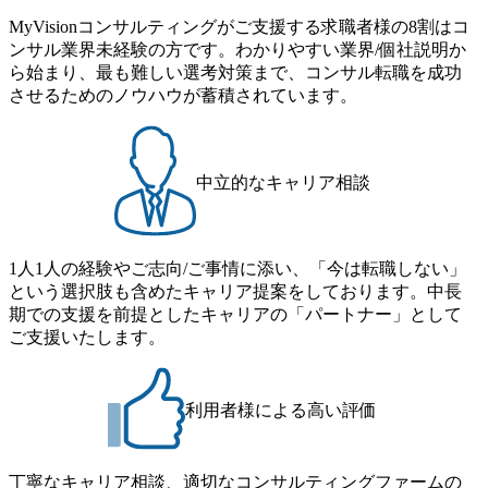
味関心 ● 求める人物像 ・リーダーシップが取れる方/一人称
ただいているため、今回のプログラムでは現役の面接官と
6年8月23日(日)にSustainable SCM SU 1day選考会を開催いた
MyVisionコンサルティングがご支援する求職者様の8割はコ
で主体的に動ける方 ・年齢にこだわらず、アドバイスを素
食事などのカジュアルな交流、実際のプロジェクトのケー
します。 当SUは「GlobalでのSCM構築」や「物流・調達コ
ンサル業界未経験の方です。わかりやすい業界/個社説明か
直に受け取れる方 ・推進力のある方
ススタディ、1対1の模擬面接等、複数のセッションを約1か
ストの構造改革」といった伝統的なテーマに留まらずクラ
ら始まり、最も難しい選考対策まで、コンサル転職を成功
月の期間に渡り行い、選考にご参加いただきます。コンサ
イアントがこれから取組むべき「グリーントランスフォー
させるためのノウハウが蓄積されています。
ルタント未経験の方でも、戦略コンサルタントの具体的な
メーション」、「サーキュラーエコノミー(循環経済)」とい
仕事内容からお話をさせていただきますので、戦略コンサ
った社会課題やテーマに対して、グローバル知見と最新の
ルティングにご興味をお持ちの方は、この機会にぜひご応
事例などを基に企業の構造改革と社会価値の創造の取り組
募ください。 ● 応募後のフロー ・書類選考後、対象者の方
みを行うプロフェッショナルチームです。 今回1day選考対
中立的なキャリア相談
にはWebテストを8月20日までに受験いただきます ・8月21
象となるポジションは下記となります。 ・コンサルタント
日までにプログラム参加者をご案内します ・初回プログラ
(調達改革・設備O&M)【SCS SU】 ・コンサルタント(ECM/
ム : 8月29日(土)10:00～13:30 @ベイン東京オフィス(六本木)
SCM構想・PLM/MES改革)【SSC SU】 ・コンサルタント(物
・プログラム期間中はコンサルタントとの食事会、プロジ
1人1人の経験やご志向/ご事情に添い、「今は転職しない」
流改革/需給プロセス改革)【SSC SU】 ・SCM/ECMデータ・
ェクトのご紹介、ケースワークショップなどを実施します
という選択肢も含めたキャリア提案をしております。中長
プロセス分析・AI活用_Sustainable SCM Strategy Unit(Strategy
・10月17日(土)開催の選考会にて採用面接を実施する予定で
期での支援を前提としたキャリアの「パートナー」として
Consultant職)≪東京・大阪≫ ・コンサルタント(SCS SUオー
す ※ご都合が合わない方は別途調整いたします 初回プロ
ご支援いたします。
プンポジション)【SCS SU】 ※当日は全体での会社説明な
グラム : ベイン東京オフィス(六本木) ※イベントによりオン
どはなく、個別選考のみの実施を予定しています ※1名あた
ラインまたはオフラインの実施 ※東京オフィスのみのご応
りの拘束時間は1時間～最大2時間半程度を想定しています
募となります。他オフィス希望を含めたご応募はお受けい
※1次面接と最終面接の間をなるべく空けないよう調整して
利用者様による高い評価
たしかねますのでご了承ください ● フルタイムでの職務経
おりますが、調整が叶わないケースもございます オンライ
歴を2年以上お持ちの方で、東京オフィスのコンサルタント
ン 書類選考通過者
ポジションに応募意思がある方 ● 英語・日本語ともにビジ
丁寧なキャリア相談、適切なコンサルティングファームの