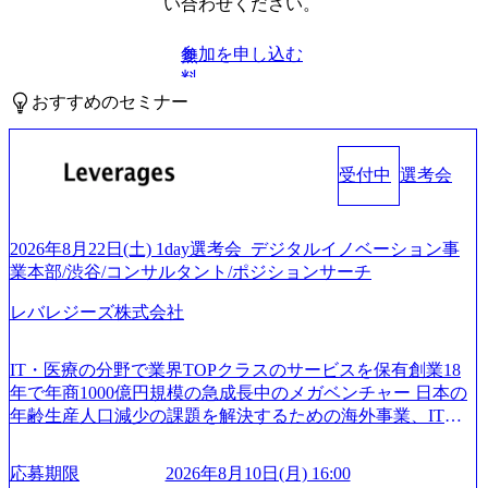
い合わせください。
参加を申し込む
無
料
おすすめのセミナー
受付中
選考会
2026年8月22日(土) 1day選考会_デジタルイノベーション事
業本部/渋谷/コンサルタント/ポジションサーチ
レバレジーズ株式会社
IT・医療の分野で業界TOPクラスのサービスを保有創業18
年で年商1000億円規模の急成長中のメガベンチャー 日本の
年齢生産人口減少の課題を解決するための海外事業、IT事
業、医療・介護事業、若手キャリア、新規事業といった40
以上の事業を展開する オールインハウスの組織体制をとっ
応募期限
2026年8月10日(月) 16:00
ており社内で新しい事業開発などの人員調達できる 独立資