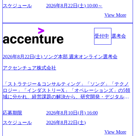
本経営をとっており、事業創造の自由度が高い https://storag
スケジュール
2026年8月22日(土) 10:00～
e.googleapis.com/our-vision-production.appspot.com/public/image
View More
s/20240925162633_7242d0de-3e54-4f03-b076-00318d5c0dff_120
0x644.webp レバレジーズ株式会社 会社説明資料 (https://spea
kerdeck.com/leverages/leverages-hui-she-shao-jie-zi-liao-zhong-tu-
cai-yong-xiang-ke) 「働く人」「事業・サービス」「カルチャ
受付中
選考会
ー」など、レバレジーズのリアルを取り上げています！ (htt
ps://melev.leverages.jp/) レバレジーズグローバル、大分県より
「外国人留学生等受入環境整備事業委託業務」を受託 (http
2026年8月22日(土) ソング本部 週末オンライン選考会
s://prtimes.jp/main/html/rd/p/000000612.000010591.html) レバレ
ジーズ、モチベーション管理システム「NALYSYS」リリー
アクセンチュア株式会社
ス (https://prtimes.jp/main/html/rd/p/000000622.000010591.html) Y
ouTube（【公式】レバレジーズCh） (https://www.youtube.co
「ストラテジー＆コンサルティング」「ソング」「テクノ
m/@leveragesCh) レバレジーズで活躍するメンバー紹介！〜
ロジー」「インダストリーX」「オペレーションズ」の5領
管理職種編 〜 (https://www.youtube.com/watch?v=RETwZKac2
域に分かれ、経営課題の解決から、研究開発・デジタル・
UI) レバレジーズで活躍するメンバー紹介！〜 営業職種編
マーケティング・ITシステムの導入など、コンサルティン
〜 (https://www.youtube.com/watch?v=XJ7Eam0onXA) 創業以
グ領域からその実行的側面であるITサービスの提供まで一
来黒字を維持し、急成長中でありながら安定した事業を展
応募期限
2026年8月10日(月) 16:00
貫して支援する総合系・IT系ファームである あらゆる産業
開し、高い安定性を持つ企業へと成長している 10年後に1兆
において非常に良質な顧客基盤を築いており、Fortune Globa
スケジュール
2026年8月22日(土)
円を目指す日本にもなかなかないメガベンチャー。創業か
l 500社の80％以上の企業をクライアントとして抱えている
ら黒字経営。年間130%成長 https://storage.googleapis.com/our-
View More
手掛けたプロジェクトは「ファーストリテイリングにおけ