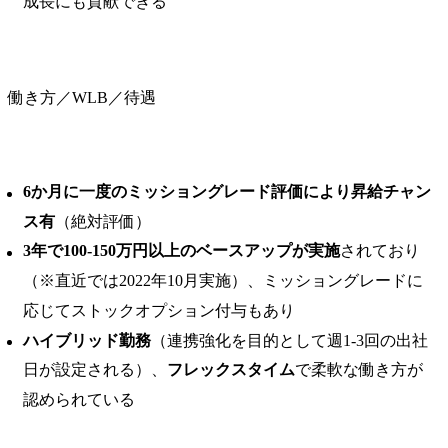
成長にも貢献できる
働き方／WLB／待遇
6か⽉に⼀度のミッショングレード評価により昇給チャン
ス有
（絶対評価）
3年で100-150万円以上のベースアップが実施
されており
（※直近では2022年10月実施）、ミッショングレードに
応じてストックオプション付与もあり
ハイブリッド勤務
（連携強化を目的として週1-3回の出社
日が設定される）、
フレックスタイム
で柔軟な働き方が
認められている