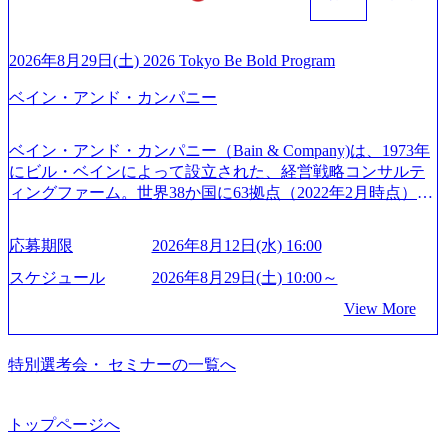
m/jp-ja/case-studies/consulting/taisho-pharmaceutical)（ストラテ
えるプロフェッショナルを有する 金融、製造、流通、エネ
後、随時ご案内) ※全てリモートにて実施します。 ※参加
ジー & コンサルティング） ソフトバンク：初のオンライン
ルギー、情報通信、公共事業など幅広い分野をクライアン
される方に個別に当日の面接案内をお送りいたします。 ※
開催「SoftBank World 2020」でマーケ＆営業のDX実現 (http
トとしている SAP領域においては日本市場No.1を誇り、全
通常の選考フローと異なり、事前に適性検査をご受検いた
2026年8月29日(土) 2026 Tokyo Be Bold Program
s://www.accenture.com/jp-ja/case-studies/communications-media/so
世界で6,400件以上、日本国内で企業最多の5,399件のSAP認
だきます。 ● 詳細 デジタルイノベーション事業部でのポジ
ftbank)（通信） 経済産業省：事業者の申請手続きを電子化
ベイン・アンド・カンパニー
定コンサルタント資格を取得している また、日本国内企業
ションサーチになります。 ご経験やスキル、そして適性や
する「保安ネット」を構築。省庁DXの先進事例を実現 (http
として最多の3,200件のSAP S/4HANA®認定コンサルタント
志向性に合わせて、以下のいずれかの役割でご活躍いただ
s://www.accenture.com/jp-ja/case-studies/public-service/meti-indust
資格も保有、さまざまな業界・業種でのプロジェクト実績
きます。 ※本求人はレバテック株式会社の雇用となりま
ry-safety-network)（公共サービス） カルビー：SAP HANAの
ベイン・アンド・カンパニー（Bain & Company)は、1973年
と蓄積されたノウハウを基に独自の方法論やテンプレート
す。 ※案件によっては客先に出向いての作業も発生しま
導入で基幹システムを刷新 (https://www.accenture.com/jp-ja/ca
にビル・ベインによって設立された、経営戦略コンサルテ
を開発し、それらを活用してお客様に最適なSAPコンサル
す。 ＜ITコンサルタント＞ Webアプリケーション、SaaS系
se-studies/consumer-goods-services/calbee)（消費財・サービ
ィングファーム。世界38か国に63拠点（2022年2月時点）、
ティングサービスを提供する https://storage.googleapis.com/our
の領域において、大手・ベンチャー・スタートアップ企業
ス） 世界49カ国に約73万人以上（2024年5月時点）の社員を
東京オフィスは1982年に開設。 「コンサルタントがクライ
-vision-production.appspot.com/public/images/20240925132728_9
に対する課題解決支援を行います。 直近の案件では、大規
擁し、世界120以上の国の企業を顧客に売上641億ドルを誇
アントにお届けするのは単なるレポートではなく、『結
96dc8f2-7d54-42b9-a7ae-8c532c52d3d8_1200x678.webp アビー
応募期限
2026年8月12日(水) 16:00
模基幹システムにおける最上流のPoC(概念実証)支援から構
る 日本では2.3万人以上の従業員を擁しており(会計系BIG4
果』である。」この原則のもと、ベインは1973年に創業さ
ムコンサルティング会社資料 (https://www.abeam.com/content/
想策定、開発マネジメント支援までを一気通貫で担当して
を上回る規模感)、営業利益率も約15％と驚異的な数字とな
れた。クライアントが不確かな未来の中、競争に勝てるよ
スケジュール
2026年8月29日(土) 10:00～
dam/abeam/jp/ja/about/company/ABeamConsultingCompanyProfil
います。 生成AIなどの最新技術とシステムを活用し、顧客
っている、売上・従業員数共にこの8年間で4倍近くの成長
う、カスタマイズされた戦略を策定し、クライアントと共
e_jpn_4.pdf) 『SAP AWARD OF EXCELLENCE 2024』にお
View More
の業務革新と効率化の実現に貢献します。 ＜PL/PM＞ 顧客
を遂げていることから、今後も高い成長が見込まれる 多く
に、提言を具体的な行動に落とし込んでいる。 徹底した
いて優秀賞「プロジェクト・アワード」を受賞 (https://prtime
の要望を深くヒアリングし、企画構想からアジャイル開発
の技術者を抱えており、アビームコンサルティングに続い
「結果主義」を標榜。クライアントのフルポテンシャル実
s.jp/main/html/rd/p/000000010.000123981.html) アビームコンサ
による開発支援までを一気通貫で推進していただきます。
て日本国内2番目にSAP認定コンサルタント制度の有資格者
現を目標に、具体的に目に見える成果を出すことを信条と
特別選考会・ セミナーの一覧へ
ルティング、社員の健康改善を支援 食事・睡眠など可視
プロジェクト提案・推進の中核として、企画・要件定義か
数が多く、特にIT領域に強みを持つ グローバルのポジショ
して、全社戦略やトランスフォーメーション案件を多く扱
化 (https://www.nikkan.co.jp/articles/view/00694812) “失われた3
らテストまでの一連の工程における管理業務に加え、最上
ンに自由に応募できる社内の転職ツール「キャリアズ・マ
っている ベインの社風を体現するものとして「True North」
0年”をアビームの｢人的資本経営｣で取り戻したい (https://ww
流での現状分析、顧客ヒアリング、戦略策定、技術選定、
ーケットプレイス」が存在し、本ツールを活用で上司の引
（真北）という言葉がよくつかわれる。針が少し東に傾い
トップページへ
w.businessinsider.jp/post-283587) アサヒグループホールディン
品質改善なども推進していただきます。 ＜SE＞ 参画いただ
き留めを受けずに移動が可能である（異動者は年間約1,000
て見えるTrue Northとは磁北ではなく真北、風説や思い込み