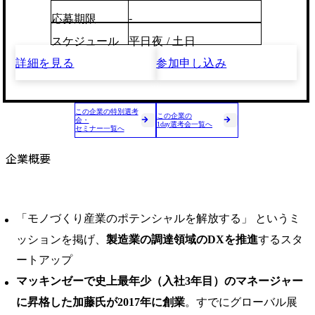
-
応募期限
スケジュール
平日夜 / 土日
詳細を見る
参加申し込み
この企業の特別選考
この企業の
会・
1day選考会一覧へ
セミナー一覧へ
企業概要
「モノづくり産業のポテンシャルを解放する」 というミ
ッションを掲げ、
製造業の調達領域のDXを推進
するスタ
ートアップ
マッキンゼーで史上最年少（入社3年目）のマネージャー
に昇格した加藤氏が2017年に創業
。すでにグローバル展