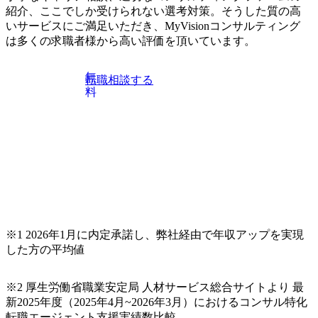
ネスレベルの方 ※日本語が母国語でない方は日本語能力
紹介、ここでしか受けられない選考対策。そうした質の高
試験N1またはそれ相当の上級レベルの日本語力(会話・読解
いサービスにご満足いただき、MyVisionコンサルティング
力)
は多くの求職者様から高い評価を頂いています。
無
転職相談する
料
※1 2026年1月に内定承諾し、弊社経由で年収アップを実現
した方の平均値
※2 厚生労働省職業安定局 人材サービス総合サイトより 最
新2025年度（2025年4月~2026年3月）におけるコンサル特化
転職エージェント支援実績数比較