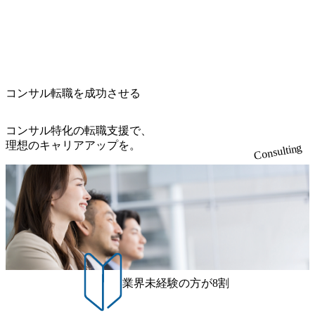
グスのESG価値の可視化を支援 「インパクト加重会計」
く案件はプライム案件メインです。 要件定義～設計～開発
名） 残業時間や有休取得率など約10項目を数値化すること
による一見正しい答えや、単に理論的に正しいが実行不可
を用いて非財務活動の社会的インパクトを算出 (https://prtime
～テスト～リリース・リリース後対応まで一気通貫でご担
で、実行前後で離職率を半減させることに成功した 18時以
能な答えではなく、企業と社会の最大価値を追求した本当
s.jp/main/html/rd/p/000000015.000123981.html) NECから独立し
当いただきます。 参画当初はご経験に応じたフェーズから
降の会議を原則禁止としているほか、在宅勤務制度の全社
の答えを提供したい、というベインのコンサルティングに
て20年近く成長を続けており、2022年3月期の連結売上高は
ご担当いただき、当社の社員が業務面をサポートしつつ、
展開、ハラスメント抑止に向けた研修の拡充、社外窓口設
おける信念であり、カルチャーにもなっている。 海外オフ
991億円、1,000億円突破が目前となった 2023年4月1日時点
徐々に対応範囲を広げていただきます。 ＜QAエンジニア＞
置など徹底的な仕組み化を推進する 育休取得率は男性6
ィスとの連携が多く、海外プロジェクトへのアサインや海
でグループ従業員数は7523人と、国内でも有数の規模のコ
本質的な品質向上を目的とし、プロジェクトの上流(コンサ
5%、女性100%と全国平均を上回る実績を持ち、女性の管理
外オフィスへのトランスファー制度などが充実している。
ンサルティング会社となり、今後も成長性が大きくみられ
コンサル転職を成功させる
ルティング領域)から参画いただきます。 課題選定から顧客
職率も21.8%（2023年12月時点）とフレキシブルな働き方を
東京オフィスに来るグローバルメンバーも多く、グローバ
る 日本企業的な柔らかい雰囲気が特徴的で、従業員方の人
への企画提案、そして実行までを一気通貫で支援していた
提供 2026年8月22日(土) 面接枠 ①10時開始、②11時開始、
ル・ワンチームで活動している。プロボノ活動にも力を入
柄の良さや未経験者への充実したオンボーディング支援(入
だきます。 アジャイル開発を通じて顧客の要望や提案を柔
③12時開始 2026年8月10日(月) 16:00 各回50分程度を想定 オ
コンサル特化の転職支援で、
れており、これまで多くのNPO・NGOなどの非営利団体に
社時に10日間の間みっちりとコンサルの基礎を支援)を魅力
軟に取り入れながら改善サイクルを回すため、ご自身の提
ンライン 書類選考通過者
理想のキャリアアップを。
無償でコンサルティングを提供している。 2026年8月29日
Consulting
に感じ、他Big4ではなくアビームを選ぶ方も多数 アビーム
案がサービスに直接反映されやすく、高い貢献度を実感で
(土) の対面Kick-offイベントを皮切りに1か月程度のプログラ
といえばSAPをはじめとしたシステム、とイメージされる
きます。 ● 勤務地 東京都渋谷区渋谷3丁目6-7 渋谷金王タワ
ム ※初回プログラム : 8月29日(土)10:00～13:30 2026年8月12
こともあるが実態としては経営戦略策定や新規事業立案な
ー 事業所内禁煙(入居する施設に喫煙専用室あり) ・就業規
日(水) 16:00 Bain & Company Tokyoでは、「Tokyo Be Bold Pr
どのトップラインを上げるための戦略案件も多く存在 特に
則により就業時間内の喫煙を全面的に禁止 ・禁煙サポート
ogram (女性候補者向け選考支援プログラム)」を実施いたし
スポーツ&エンターテイメント領域ではBig4に先んじて注力
制度あり オンライン ● 必須要件 以下いずれかのご経験をお
ます。クライアントに斬新なソリューションを提供し、複
し、業界内で大きな存在感を誇る 社員の多様化する生活ス
持ちの方 ・システム・ソフトウェア開発経験3年以上 ・要
雑な経営課題を解決するために、チームのダイバーシティ
タイルやライフイベントに対応した働きやすい職場環境を
件定義～基本設計など上流経験2年以上 ・PMO経験2年以上
は欠かせません。是非、ユニークな視点と高い志を持つ女
実現するため、さまざまなサポート制度を導入している 多
● 歓迎要件 ・要件定義から詳細設計までのいずれかの上流
性の皆様に多数ご参画頂きたいと考え、プログラムを開催
文化理解や女性の活躍推進などの取り組み、また、フレッ
工程の経験 ・サブリーダー以上のマネジメント経験 ・お客
致します。 「未経験では難しいのではないか」、「実際女
業界未経験の方が8割
クス制度やフリーロケーション制度、フルリモート制度な
様との折衝経験、交渉経験 ・組織課題に対して主体的に業
性はどのように活躍をしているのか」、「ケース面接の経
どの多様な働き方をサポートする制度が整備されている 202
務改善に取り組まれたご経験 ・アジャイル/スクラムへの興
験がなく対策の仕方が知りたい」などのお声をたくさんい
6年8月23日(日) 9:00～18:00終了 2026年8月12日(水) 16:00 202