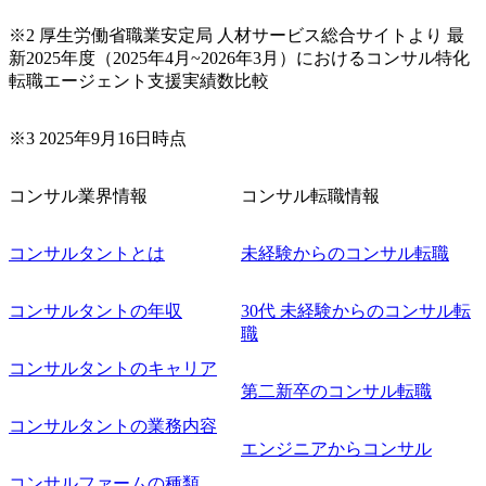
本質的な品質向上を目的とし、プロジェクトの上流(コンサ
ルティング領域)から参画いただきます。 課題選定から顧客
※2 厚生労働省職業安定局 人材サービス総合サイトより 最
への企画提案、そして実行までを一気通貫で支援していた
新2025年度（2025年4月~2026年3月）におけるコンサル特化
だきます。 アジャイル開発を通じて顧客の要望や提案を柔
転職エージェント支援実績数比較
軟に取り入れながら改善サイクルを回すため、ご自身の提
案がサービスに直接反映されやすく、高い貢献度を実感で
※3 2025年9月16日時点
きます。 ● 勤務地 東京都渋谷区渋谷3丁目6-7 渋谷金王タワ
ー 事業所内禁煙(入居する施設に喫煙専用室あり) ・就業規
則により就業時間内の喫煙を全面的に禁止 ・禁煙サポート
コンサル業界情報
コンサル転職情報
制度あり オンライン ● 必須要件 以下いずれかのご経験をお
持ちの方 ・システム・ソフトウェア開発経験3年以上 ・要
コンサルタントとは
未経験からのコンサル転職
件定義～基本設計など上流経験2年以上 ・PMO経験2年以上
● 歓迎要件 ・要件定義から詳細設計までのいずれかの上流
工程の経験 ・サブリーダー以上のマネジメント経験 ・お客
コンサルタントの年収
30代 未経験からのコンサル転
様との折衝経験、交渉経験 ・組織課題に対して主体的に業
職
務改善に取り組まれたご経験 ・アジャイル/スクラムへの興
コンサルタントのキャリア
味関心 ● 求める人物像 ・リーダーシップが取れる方/一人称
で主体的に動ける方 ・年齢にこだわらず、アドバイスを素
第二新卒のコンサル転職
直に受け取れる方 ・推進力のある方
コンサルタントの業務内容
エンジニアからコンサル
コンサルファームの種類