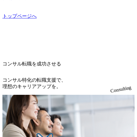
cai-yong-xiang-ke) 「働く人」「事業・サービス」「カルチャ
設立し、グローバル案件に対応するコンサルティング体制
当。 ● シニアマネージャー 主要なプロジェクトの責任者と
ジー & コンサルティング） ソフトバンク：初のオンライン
ー」など、レバレジーズのリアルを取り上げています！ (htt
を構築しています 東京都中央区八重洲2-2-1 東京ミッドタウ
して、マネージャーの管理、及びプロジェクト推進を担
開催「SoftBank World 2020」でマーケ＆営業のDX実現 (http
ps://melev.leverages.jp/) レバレジーズグローバル、大分県より
ン八重洲 八重洲セントラルタワー8階 受動喫煙対策 : 執務室
トップページへ
う。プロジェクト全体の品質管理や、会社経営の観点から
s://www.accenture.com/jp-ja/case-studies/communications-media/so
「外国人留学生等受入環境整備事業委託業務」を受託 (http
内禁煙、ビル内喫煙室あり WEB ・書類選考を通過された方
ftbank)（通信） 経済産業省：事業者の申請手続きを電子化
提案活動、社内トレーニングを実施。 ● アソシエイトパー
s://prtimes.jp/main/html/rd/p/000000612.000010591.html) レバレ
・すでに応募いただいている方で、書類選考を通過し面
する「保安ネット」を構築。省庁DXの先進事例を実現 (http
トナー 主要クライアントの責任者として、大規模/高難易度
ジーズ、モチベーション管理システム「NALYSYS」リリー
接・面談未実施の方 ● テクノロジーコンサルタント ・4年
s://www.accenture.com/jp-ja/case-studies/public-service/meti-indust
プロジェクトの統括管理・推進を担う。会社経営の観点か
ス (https://prtimes.jp/main/html/rd/p/000000622.000010591.html) Y
生大学卒業に限る ・大手総合コンサルティングファームのI
ry-safety-network)（公共サービス） カルビー：SAP HANAの
ら新規クライアント開拓や社内全体のトレーニング、ナレ
ouTube（【公式】レバレジーズCh） (https://www.youtube.co
Tコンサル部門におけるコンサルティング経験5年以上 ● 戦
導入で基幹システムを刷新 (https://www.accenture.com/jp-ja/ca
ッジマネジメントを実施。 ● パートナー 複数の主要クライ
m/@leveragesCh) レバレジーズで活躍するメンバー紹介！〜
略コンサルタント ・4年生大学卒業に限る ・以下のいずれ
se-studies/consumer-goods-services/calbee)（消費財・サービ
アントの統括責任者を担う。主に業界/テーマの有識者とし
管理職種編 〜 (https://www.youtube.com/watch?v=RETwZKac2
かの実務経験を有する方 - MBB及び戦略ファームでのコ
ス） 世界49カ国に約73万人以上（2024年5月時点）の社員を
てプロジェクト全体の品質担保やマネジメント全般を担
コンサル転職を成功させる
UI) レバレジーズで活躍するメンバー紹介！〜 営業職種編
ンサルティング経験2年以上 - BIG4のStrategy部門におけ
擁し、世界120以上の国の企業を顧客に売上641億ドルを誇
当。会社経営の観点から、統括管理を実施。 ● 執行役員 コ
〜 (https://www.youtube.com/watch?v=XJ7Eam0onXA) 創業以
るコンサルティング経験2年以上 ● 求める人物像 ・高いコ
る 日本では2.3万人以上の従業員を擁しており(会計系BIG4
ンサルタントの総括責任者として、プロジェクトに関わ
来黒字を維持し、急成長中でありながら安定した事業を展
コンサル特化の転職支援で、
ミュニケーション能力をお持ちの方 ・最新のトレンド・テ
を上回る規模感)、営業利益率も約15％と驚異的な数字とな
り、クライアントとのリレーションを発展・拡大させるこ
開し、高い安定性を持つ企業へと成長している 10年後に1兆
理想のキャリアアップを。
ーマや事例にキャッチアップし、バイタリティーを持って
っている、売上・従業員数共にこの8年間で4倍近くの成長
Consulting
とをミッションとする。自社へ提言の質を常に高く担保す
円を目指す日本にもなかなかないメガベンチャー。創業か
チャレンジできる方 ・自らコンサル業界やクライアント動
を遂げていることから、今後も高い成長が見込まれる 多く
る責任を担う。 ● 裁量権 弊社は2019年11月に設立され、成
ら黒字経営。年間130%成長 https://storage.googleapis.com/our-
向を把握し、クライアントや自社への提案などに積極的に
の技術者を抱えており、アビームコンサルティングに続い
長期といわれるフェーズにあります。 事業・組織を拡大し
vision-production.appspot.com/public/images/20251030164405_5c
関わることができる方 ・スケジューリング(優先順位付け含
て日本国内2番目にSAP認定コンサルタント制度の有資格者
ていく時期のため、メンバーや組織がスケールしていく過
527843-d227-4df8-b86c-5587f843fdf6_1200x471.webp https://stor
む)など、ビジネスベーシックスキルが習得できている方
数が多く、特にIT領域に強みを持つ グローバルのポジショ
age.googleapis.com/our-vision-production.appspot.com/public/imag
程を体感できます。 また、希望者はパートナー以外でも大
ンに自由に応募できる社内の転職ツール「キャリアズ・マ
es/20251030164946_dc0888f6-0539-4887-84d7-34c8d8544226_1
手役員の方へのセールスにも参加できる環境です。 自ら案
200x666.webp 年間100億円規模の投資の元、10以上もの新規
ーケットプレイス」が存在し、本ツールを活用で上司の引
件を取り、プロジェクト体制を作っていくことも可能で
事業を立ち上げているため様々な業界を経験することが可
き留めを受けずに移動が可能である（異動者は年間約1,000
す。 ● 事業会社機能にも携われる 弊社にはコンサルティン