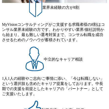
能 社内転職が活発であり、多様なスキルを1社で身に着ける
名） 残業時間や有休取得率など約10項目を数値化すること
グ事業以外にもSaaSプロダクト・メディア・地方創生事業
ことが可能 事業開発・運用を内包かする「オールインハウ
で、実行前後で離職率を半減させることに成功した 18時以
業界未経験の方が8割
があるため、上記事業に携わることも可能です。コンサル
ス」型の組織体。社内スカウトや社内公募制度を用いて主
降の会議を原則禁止としているほか、在宅勤務制度の全社
タントとしての経験を活かしながら自らプロダクト開発や
体的かつ柔軟なキャリア形成が可能。 https://storage.googleap
展開、ハラスメント抑止に向けた研修の拡充、社外窓口設
自社の業務改善ができます。(希望者のみとなります) ● BIG
is.com/our-vision-production.appspot.com/public/images/20251030
置など徹底的な仕組み化を推進する 育休取得率は男性6
4・アクセンチュアをはじめとした大手外資系コンサルファ
MyVisionコンサルティングがご支援する求職者様の8割はコ
165942_70f09968-1b27-43e6-b849-1cd107c4f488_1200x698.web
5%、女性100%と全国平均を上回る実績を持ち、女性の管理
ーム出身者が多く集まっています ● 平均年齢は35歳で、幅
ンサル業界未経験の方です。わかりやすい業界/個社説明か
p ## 働き方／WLB／待遇 内装8億円超のかっこいいオフィ
職率も21.8%（2023年12月時点）とフレキシブルな働き方を
広い年齢の方が活躍しています ● インダストリー・ソリュ
ら始まり、最も難しい選考対策まで、コンサル転職を成功
スがあり、 働き甲斐のあるランキング、新卒注目ランキン
提供 2026年8月22日(土) 9:00～19:30頃 ※選考会参加人数に
ーションで区切られていない組織です(ワンプール制) ● 海外
させるためのノウハウが蓄積されています。
グ受賞歴多数 あえての未上場であり株主からの圧力がない
より変動 2026年8月7日(金) 16:00 参加予定DTE ① MRS-IMS
事業拠点をシンガポールに設立し、グローバル案件に対応
ため事業創造の自由度が高く、赤字事業でも投資して長期
(旧ITXO-IMS) ② TS&T(旧TS&A) ③ CyberSecurity ④ IES ⑤ I
するコンサルティング体制を構築しています 東京都中央区
的な成長を若手に任せられる環境 対面でのコミュニケーシ
TS-Fukuoka ⑥ AMS-PRD ⑦ AMS-H&PS オンライン (Teams)
八重洲2-2-1 東京ミッドタウン八重洲 八重洲セントラルタワ
ョンメリットを重視するため出社勤務。1日の労働時間平均
ー8階 受動喫煙対策 : 執務室内禁煙、ビル内喫煙室あり WE
中立的なキャリア相談
9.2時間、有休消化率81%(2024年度の年間データ、エンジニ
B 書類選考通過後に、GAB試験に合格している方 ● テクノ
ア組織） 2026年8月22日(土) 10:00～最長16:00 2026年8月10
ロジーコンサルタント ・4年生大学卒業に限る ・大手総合
日(月) 16:00 ※応募者が定員を上回る場合は、厳正なる審査
コンサルティングファームのITコンサル部門におけるコン
の上参加者を決定させていただきます。ご了承ください。
1人1人の経験やご志向/ご事情に添い、「今は転職しない」
サルティング経験5年以上 ● 戦略コンサルタント ・4年生大
● 当日の流れ 受付 → 会社説明会 → 面接(会社説明会終了
という選択肢も含めたキャリア提案をしております。中長
学卒業に限る ・以下のいずれかの実務経験を有する方
後、随時ご案内) ※全てリモートにて実施します。 ※参加
期での支援を前提としたキャリアの「パートナー」として
- MBB及び戦略ファームでのコンサルティング経験2年以
される方に個別に当日の面接案内をお送りいたします。 ※
ご支援いたします。
上 - BIG4のStrategy部門におけるコンサルティング経験2
通常の選考フローと異なり、事前に適性検査をご受検いた
年以上 ● 求める人物像 ・高いコミュニケーション能力をお
だきます。 ● 詳細 デジタルイノベーション事業部でのポジ
持ちの方 ・最新のトレンド・テーマや事例にキャッチアッ
ションサーチになります。 ご経験やスキル、そして適性や