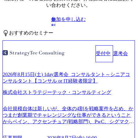
い合わせください。
参加を申し込む
無
料
おすすめのセミナー
受付中
選考会
2026年8月15日(土) 1day選考会_コンサルタント～シニアコ
ンサルタント【コンサル or IT経験者限定】
株式会社ストラテジーテック・コンサルティング
会社規模自体は新しいが、全体の4割を戦略案件を占め、か
つまだ創業期でチャレンジングな仕事ができるということ
からベイン、アクセンチュア(戦略部門)、PwC、シグマクシ
ス、IBM、リッジラインズなど大手ファームからも優秀層
が続々ジョインするピュアな戦略を伸ばす新興ファーム。
応募期限
2026年8月7日(金) 16:00