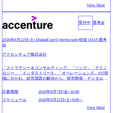
の3日前まで)。 ※ただし、30代以上のコンサルファーム経
もいて働きやすい環境※コンサルクラスから 製造業、金融
View More
験3年以上の方はGAB受検免除、書類選考のみ。 書類選考
業、通信業界に強みがあり、ヘルスケアな業界は広げてい
通過後に、GAB試験に合格している方へ1day選考会当日の
く予定 インセンティブ支給という他社にはない制度 ワンプ
ご案内をさせていただきます。 急速なグローバル化により
ール制を敷く、柔軟な組織 2026年8月15日(土) 10:00以降開
既存事業では成長戦略を描く事が困難になった大手企業を
受付中
選考会
始～ 2026年8月7日(金) 16:00 ※枠が限られておりますので、
サポートするため、新規事業立案や既存事業のトランスフ
ご応募いただいてもご対応できない可能性がございます ※
ォーメーション戦略を中心にコンサルティングサポートい
コンサルタント未経験 or IT未経験と判断させていただいた
たします。 (1)既存または新規大手事業会社から依頼された
ご応募者様については、1dayではなく通常選考でのご案内
2026年8月22日(土) DigitalCore/CyberSecurity領域 1DAY選考
「経営戦略」等のコンサルティング支援を行います。クラ
とさせていただきます ● 面接(1次・最終を一度の面接で実
会
イアントは各業界上位5社をターゲットとし、特にCXOクラ
施) ※面接終了しましたら、後日弊社担当者より結果につい
スから「新規事業戦略」「既存事業のトランスフォーメー
アクセンチュア株式会社
てご連絡させていただきます。 ● 一日で最終面接まで完了
ション」の依頼を多数いただいています。 (2)「SIerやPMO
する選考会となります 内定の判断がつかなかった場合、後
支援を積極的に獲得しない」、弊社がプライムである「戦
日面接や面談のお時間をいただく場合がございます ● 面
「ストラテジー＆コンサルティング」「ソング」「テクノ
略」案件をメインとしたコンサルティングを行います ＜プ
接、条件面談それぞれ最大1時間を想定しております ・実施
ロジー」「インダストリーX」「オペレーションズ」の5領
ロジェクト一部抜粋＞ ・海外事業(新規・既存)事業のビジ
前日までに日程およびURLを共有させていただきます ・面
域に分かれ、経営課題の解決から、研究開発・デジタル・
ネスモデル検討支援 ・金融領域におけるAIを活用した事業
接および条件面談ともに、どの時間開始となってもご対応
マーケティング・ITシステムの導入など、コンサルティン
戦略検討支援 ・新規ICT事業戦略策定支援 ・スマートシテ
いただけるよう、候補者様のご予定をご都合いただけます
グ領域からその実行的側面であるITサービスの提供まで一
ィ領域における地域活性アプリ企画支援及び実行支援 ・ロ
応募期限
2026年8月7日(金) 16:00
と幸いです ※1day選考会のご参加希望の方は、事前にGAB
貫して支援する総合系・IT系ファームである あらゆる産業
ボティクスソリューションを活用した事業戦略策定及び営
試験を受検いただきます(受験期限は1day選考会実施日の3日
において非常に良質な顧客基盤を築いており、Fortune Globa
スケジュール
2026年8月22日(土) 9:00～
業支援 ※その他新規事業や既存デジタルトランスフォーメ
前まで)。 ※ただし、30代以上のコンサルファーム経験3年
l 500社の80％以上の企業をクライアントとして抱えている
ーションの案件が多数 ● コンサルタント プロジェクトにお
View More
以上の方はGAB受検免除、書類選考のみ。 書類選考通過後
手掛けたプロジェクトは「ファーストリテイリングにおけ
ける個人のタスク管理及び遂行を担う。主な作業として