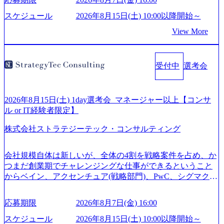
事業会社機能へ携われる可能性※SaaSプロダクト、地方創
生、メディアなど リモート比率99%、福岡や北海道在中者
スケジュール
2026年8月15日(土) 10:00以降開始～
もいて働きやすい環境※コンサルクラスから 製造業、金融
View More
業、通信業界に強みがあり、ヘルスケアな業界は広げてい
く予定 インセンティブ支給という他社にはない制度 ワンプ
ール制を敷く、柔軟な組織 2026年8月15日(土) 10:00以降開
受付中
選考会
始～ 2026年8月7日(金) 16:00 ※枠が限られておりますので、
ご応募いただいてもご対応できない可能性がございます ※
弊社がコンサルタント未経験 or IT未経験と判断させていた
だいたご応募者様については、1dayではなく通常選考での
2026年8月15日(土) 1day選考会_マネージャー以上【コンサ
ご案内とさせていただきます ● 面接(1次・最終を一度の面
ル or IT経験者限定】
接で実施) ※面接終了しましたら、後日弊社担当者より結果
株式会社ストラテジーテック・コンサルティング
についてご連絡させていただきます。 ● 一日で最終面接ま
で完了する選考会となります 内定の判断がつかなかった場
合、後日面接や面談のお時間をいただく場合がございます
会社規模自体は新しいが、全体の4割を戦略案件を占め、か
● 面接、条件面談それぞれ最大1時間を想定しております ・
つまだ創業期でチャレンジングな仕事ができるということ
実施前日までに日程およびURLを共有させていただきます
からベイン、アクセンチュア(戦略部門)、PwC、シグマクシ
・面接および条件面談ともに、どの時間開始となってもご
ス、IBM、リッジラインズなど大手ファームからも優秀層
対応いただけるよう、候補者様のご予定をご都合いただけ
が続々ジョインするピュアな戦略を伸ばす新興ファーム。
応募期限
2026年8月7日(金) 16:00
ますと幸いです ※1day選考会のご参加希望の方は、事前に
事業会社機能へ携われる可能性※SaaSプロダクト、地方創
GAB試験を受検いただきます(受験期限は1day選考会実施日
生、メディアなど リモート比率99%、福岡や北海道在中者
スケジュール
2026年8月15日(土) 10:00以降開始～