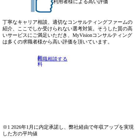
プし、バイタリティーを持ってチャレンジできる方 ・自ら
利用者様による高い評価
志向性に合わせて、以下のいずれかの役割でご活躍いただ
コンサル業界やクライアント動向を把握し、クライアント
きます。 ※本求人はレバテック株式会社の雇用となりま
や自社への提案などに積極的に関わることができる方 ・ス
す。 ※案件によっては客先に出向いての作業も発生しま
ケジューリング(優先順位付け含む)など、ビジネスベーシッ
丁寧なキャリア相談、適切なコンサルティングファームの
す。 ＜ITコンサルタント＞ Webアプリケーション、SaaS系
クスキルが習得できている方
紹介、ここでしか受けられない選考対策。そうした質の高
の領域において、大手・ベンチャー・スタートアップ企業
いサービスにご満足いただき、MyVisionコンサルティング
に対する課題解決支援を行います。 直近の案件では、大規
は多くの求職者様から高い評価を頂いています。
模基幹システムにおける最上流のPoC(概念実証)支援から構
想策定、開発マネジメント支援までを一気通貫で担当して
います。 生成AIなどの最新技術とシステムを活用し、顧客
無
転職相談する
の業務革新と効率化の実現に貢献します。 ＜PL/PM＞ 顧客
料
の要望を深くヒアリングし、企画構想からアジャイル開発
による開発支援までを一気通貫で推進していただきます。
プロジェクト提案・推進の中核として、企画・要件定義か
らテストまでの一連の工程における管理業務に加え、最上
流での現状分析、顧客ヒアリング、戦略策定、技術選定、
品質改善なども推進していただきます。 ＜SE＞ 参画いただ
く案件はプライム案件メインです。 要件定義～設計～開発
～テスト～リリース・リリース後対応まで一気通貫でご担
当いただきます。 参画当初はご経験に応じたフェーズから
※1 2026年1月に内定承諾し、弊社経由で年収アップを実現
ご担当いただき、当社の社員が業務面をサポートしつつ、
した方の平均値
徐々に対応範囲を広げていただきます。 ＜QAエンジニア＞