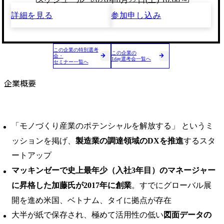
詳細を見る
参加申し込み
この企業の特別選考
この企業の
会・
1day選考会一覧へ
セミナー一覧へ
企業概要
「モノづくり産業のポテンシャルを解放する」 というミ
ッションを掲げ、
製造業の調達領域のDXを推進
するスタ
ートアップ
マッキンゼーで史上最年少（入社3年目）のマネージャー
に昇格した加藤氏が2017年に創業
。すでにグローバル展
開を進め米国、ベトナム、タイに拠点が存在
大半が紙で保存され、極めて活用性の低い
図面データの