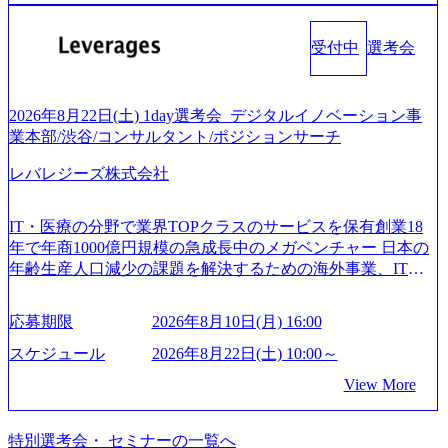
に、GAB試験に合格している方へ1day選考会当日のご案内
るグローバル化」「資生堂グループのDX化支援」「ヴィヴ
は、仮説検証からクライアント向け資料のドラフト作成、
をさせていただきます。 急速なグローバル化により既存事
ィアン・ウエストウッドの製品開発」など多岐にわたる コ
プロジェクトにおける課題/リスク管理などを担当。 ● シニ
業では成長戦略を描く事が困難になった大手企業をサポー
受付中
選考会
ンサルティング活動のみならず、2021年にはKDDIと合弁会
アコンサルタント プロジェクトメンバーとしてプロジェク
トするため、新規事業立案や既存事業のトランスフォーメ
社「ARISE analytics」を設立し、人工知能とデータアナリテ
トの一領域を担う。主な作業としては、As-Is分析、仮説構
ーション戦略を中心にコンサルティングサポートいたしま
ィクス技術で新たなイノベーションを創出する活動や、デ
築や施策立案、クライアントの上位層向けの報告資料・デ
す。 (1)既存または新規大手事業会社から依頼された「経営
ジタル人材育成の支援も盛んに行う 採用資料 (https://www.ac
2026年8月22日(土) 1day選考会_デジタルイノベーション事
ィスカッションペ ーパーの作成などを担当。 ● 裁量権 弊社
戦略」等のコンサルティング支援を行います。クライアン
centure.com/content/dam/accenture/final/accenture-com/document-
業本部/渋谷/コンサルタント/ポジションサーチ
は2019年11月に設立され、成長期といわれるフェーズにあ
トは各業界上位5社をターゲットとし、特にCXOクラスから
2/Accenture-Recruiting-Brochure.pdf#zoom=50) 女性の活躍につ
ります。 事業・組織を拡大していく時期のため、メンバー
「新規事業戦略」「既存事業のトランスフォーメーショ
レバレジーズ株式会社
いて (https://www.accenture.com/content/dam/accenture/final/caree
や組織がスケールしていく過程を体感できます。 また、希
ン」の依頼を多数いただいています。 (2)「SIerやPMO支援
rs/corporate/document/women-brochure.pdf#zoom=50) 社員発信
望者はパートナー以外でも大手役員の方へのセールスにも
を積極的に獲得しない」、弊社がプライムである「戦略」
のキャリアブログ (https://www.accenture.com/jp-ja/blogs/japan-
参加できる環境です。 自ら案件を取り、プロジェクト体制
IT・医療の分野で業界TOPクラスのサービスを保有創業18
案件をメインとしたコンサルティングを行います ＜プロジ
careers-blog) 江川社長が語る「105点経営」 (https://business.ni
を作っていくことも可能です。 ● 事業会社機能にも携われ
年で年商1000億円規模の急成長中のメガベンチャー 日本の
ェクト一部抜粋＞ ・海外事業(新規・既存)事業のビジネス
kkei.com/atcl/gen/19/00604/021600008/) 規模拡大で成功する理
る 弊社にはコンサルティング事業以外にもSaaSプロダク
年齢生産人口減少の課題を解決するための海外事業、IT事
モデル検討支援 ・金融領域におけるAIを活用した事業戦略
由【コンサル業界俯瞰マップ】 (https://diamond.jp/articles/-/34
ト・メディア・地方創生事業があるため、上記事業に携わ
業、医療・介護事業、若手キャリア、新規事業といった40
検討支援 ・新規ICT事業戦略策定支援 ・スマートシティ領
6218) 大手広告代理店出身者などマーケティングのトップ人
ることも可能です。コンサルタントとしての経験を活かし
以上の事業を展開する オールインハウスの組織体制をとっ
域における地域活性アプリ企画支援及び実行支援 ・ロボテ
材が集結するワケ (https://markezine.jp/article/detail/45446) エン
応募期限
2026年8月10日(月) 16:00
ながら自らプロダクト開発や自社の業務改善ができます。
ており社内で新しい事業開発などの人員調達できる 独立資
ィクスソリューションを活用した事業戦略策定及び営業支
ジニアからコンサルタントへ。会社に入って、何が変わっ
(希望者のみとなります) ● BIG4・アクセンチュアをはじめ
本経営をとっており、事業創造の自由度が高い https://storag
スケジュール
2026年8月22日(土) 10:00～
援 ※その他新規事業や既存デジタルトランスフォーメーシ
た？ (https://www.businessinsider.jp/post-288838) プラダ：ラグ
e.googleapis.com/our-vision-production.appspot.com/public/image
とした大手外資系コンサルファーム出身者が多く集まって
ョンの案件が多数 ● マネージャー プロジェクトの管理者と
ジュアリー製品のパーソナライゼーション (https://www.acce
View More
s/20240925162633_7242d0de-3e54-4f03-b076-00318d5c0dff_120
います ● 平均年齢は35歳で、幅広い年齢の方が活躍してい
して、プロジェクト・メンバーの管理・運営を担う。プロ
nture.com/jp-ja/case-studies/song/prada-luxury-product-customizati
0x644.webp レバレジーズ株式会社 会社説明資料 (https://spea
ます ● インダストリー・ソリューションで区切られていな
ジェクト設計から管理・推進、クライアントとのコミュニ
on) 大正製薬：ITカーブアウト支援 (https://www.accenture.co
kerdeck.com/leverages/leverages-hui-she-shao-jie-zi-liao-zhong-tu-
い組織です(ワンプール制) ● 海外事業拠点をシンガポールに
特別選考会・ セミナーの一覧へ
ケーション、成果物の品質管理、メンバーの育成などを担
m/jp-ja/case-studies/consulting/taisho-pharmaceutical)（ストラテ