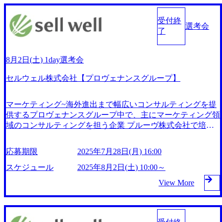
受付終
選考会
了
8月2日(土) 1day選考会
セルウェル株式会社【プロヴェナンスグループ】
マーケティング~海外進出まで幅広いコンサルティングを提
供するプロヴェナンスグループ中で、主にマーケティング領
域のコンサルティングを担う企業 プルーヴ株式会社で培っ
たグローバルなマーケティング手法・経験を国内向けにセル
ウェルメソッドとして再構築し、提供しているマーケティン
応募期限
2025年7月28日(月) 16:00
グ・エージェンシーである 大手企業をクライアントとし
て、新規事業開発、営業戦略立案、チャネル戦略立案などの
スケジュール
2025年8月2日(土) 10:00～
案件を手掛ける 2025年8月2日(土) 10:00～ ※9時50分頃を目
View More
安にご来社いただきます 2025年7月28日(月) 16:00 【午前】
・合同会社説明・質疑応答 ・個別一次面接 【午後】 ・昼食
(提供あり) ※追加面接なしの場合13:30頃終了予定 ・追加面
接(1～3回) ※回数により15:00～最長18:30終了予定 ※面接回