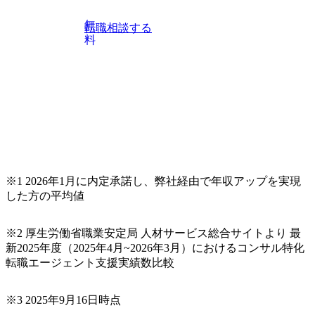
無
転職相談する
料
※1 2026年1月に内定承諾し、弊社経由で年収アップを実現
した方の平均値
※2 厚生労働省職業安定局 人材サービス総合サイトより 最
新2025年度（2025年4月~2026年3月）におけるコンサル特化
転職エージェント支援実績数比較
※3 2025年9月16日時点