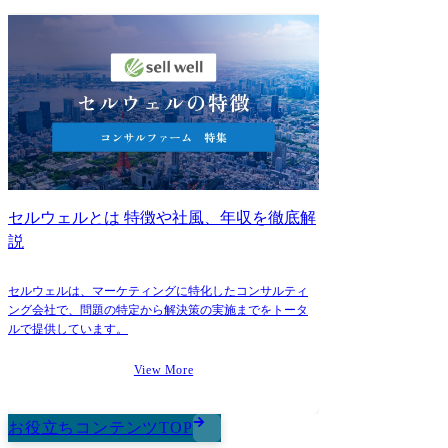
にあり、どういったことを実
現したいのか、それを解決す
るためには、どのようなソリ
ューションが必要なのかを徹
底して考え、企画案としてク
ライアントへ提案します。 企
画案が採用されれば、社内外
のエキスパートの協力を得な
がら、クライアントとともに
案件を遂行します。 【仕事内
容】 ・新規顧客、既存顧客へ
の訪問、ヒアリング ・クライ
アントの課題解決につながる
企画案の設計と提案 ・案件リ
セルウェルとは 特徴や社風、年収を徹底解
ソースの調整・手配 ・案件の
説
推進ディレクション ・結果の
クライアント報告と次段アク
ションの提示
セルウェルは、マーケティングに特化したコンサルティ
ング会社で、問題の特定から解決策の実施までをトータ
ルで提供しています。
View More
お役立ちコンテンツTOP