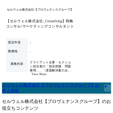
セルウェル株式会社【プロヴェナンスグループ】
【セルウェル株式会社_Consulting】戦略
コンサル/マーケティングコンサルタント
-
想定年収
勤務地
-
クライアント企業・セクショ
業務内容
ン担当者の「状況把握、問題
整理」、「課題解決案の企
View More
画・提案」、「企画の遂行」
といった一連のプロセスを通
じて、問題解決・事業推進に
セルウェル株式会社【プロヴェナンスグループ】
の
向けたサポートを行います。
求人情報
クライアント企業へオンライ
ン/オフラインでの訪問を行
い、事業推進に関わるボトル
セルウェル株式会社【プロヴェナンスグループ】
のお
ネックや、困りごと、起こっ
ている状況などをヒアリング
役立ちコンテンツ
します。 問題がどういった所