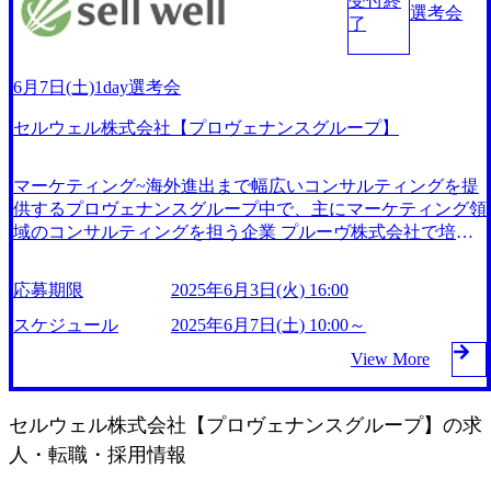
受付終
選考会
数は候補者毎に異なる予定ですが、回数は合否に影響ありま
了
せん (多いから良い、少ないから良い、など) ●書類選考 書類
選考を通過いただいた方に1day選考会とSPIをご案内いたし
ます。 原則として当日までにSPIを受検いただきますが、 間
6月7日(土)1day選考会
に合わなかった場合は当日の受験も可能です。 当日は面接
セルウェル株式会社【プロヴェナンスグループ】
を1～3回実施します。 面接回数は人により異なります。 誠
に恐縮ですが、不合格となった方はその時点で終了となる場
合があります。 ●合否連絡 1週間以内に合否連絡を行いま
マーケティング~海外進出まで幅広いコンサルティングを提
す。 ●内定面談 1day選考会終了後、1週間以内にオファー日
供するプロヴェナンスグループ中で、主にマーケティング領
程の調整連絡をさせていただきます 東京都港区新橋6-14-3
域のコンサルティングを担う企業 プルーヴ株式会社で培っ
御成門PREX6F ※インターホンで[601]をお呼び出しくださ
たグローバルなマーケティング手法・経験を国内向けにセル
い ●持ち物 ・筆記用具 ●昼食 ・お弁当を用意しております
ウェルメソッドとして再構築し、提供しているマーケティン
応募期限
2025年6月3日(火) 16:00
が、アレルギー等のご事情でお召し上がりが難しい場合はご
グ・エージェンシーである 大手企業をクライアントとし
持参ください
て、新規事業開発、営業戦略立案、チャネル戦略立案などの
スケジュール
2025年6月7日(土) 10:00～
案件を手掛ける 2025年6月7日(土) 10:00~ 2025年6月3日(火) 1
View More
6:00 休日を使って、最終面接までを1日で実施します。 現職
で転職活動に時間を割きにくい方にオススメです。
セルウェル株式会社【プロヴェナンスグループ】
の求
人・転職・採用情報