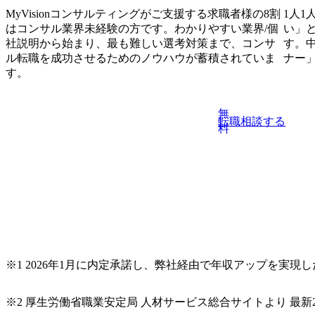
MyVisionコンサルティングがご支援する求職者様の8割
1人1
はコンサル業界未経験の方です。わかりやすい業界/個
い」
社説明から始まり、最も難しい選考対策まで、コンサ
す。
ル転職を成功させるためのノウハウが蓄積されていま
ナー
す。
無
転職相談する
料
※1 2026年1月に内定承諾し、弊社経由で年収アップを実現
※2 厚生労働省職業安定局 人材サービス総合サイトより 最新2