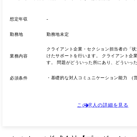
-
想定年収
勤務地
勤務地未定
クライアント企業・セクション担当者の「状
けたサポートを行います。 クライアント企業へオンライン/オフラインでの訪問を行い、事業推進に関わるボトルネックや、困りごと、起こっている状況などをヒアリングしま
業務内容
す。 問題がどういった所にあり、どういっ
アントへ提案します。 企画案が採用されれば、社内外のエ
訪問、ヒアリング ・クライアントの課題解
・基礎的な対人コミュニケーション能力 (営業経験の
必須条件
ションの提示
この求人の詳細を見る