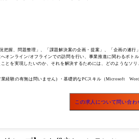
況把握、問題整理」、「課題解決案の企画・提案」、「企画の遂行
たことを実現したいのか、それを解決するためには、どのようなソリ
キスパートの協力を得ながら、クライアントとともに案件を遂行します。 【仕事内容】
決につながる企画案の設計と提案 ・案件リソースの調整・手配 ・案
有無は問いません) ・基礎的なPCスキル（Microsoft Word・Exc
この求人について問い合わ