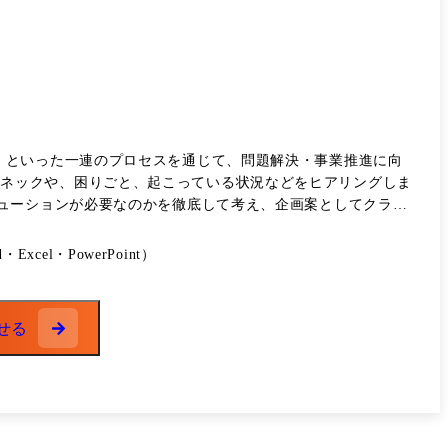
」といった一連のプロセスを通じて、問題解決・事業推進に向
ューションが必要なのかを徹底して考え、企画案としてクライ
 ・新規顧客、既存顧客への
件の推進ディレクション ・結果のクライアント報告と次段アク
el・PowerPoint）
せる