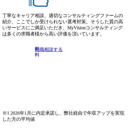
ー② https://my-vision.co.jp/consulting-firm/dirbato/interview02 20
26年8月18日(火) 19:00開始～最長20:00終了 2026年8月13日
(木) 16:00 当日はDirbatoの現役トップコンサルタントが業界
丁寧なキャリア相談、適切なコンサルティングファームの
動向を踏まえ、コンサルティング市場の最新トレンドをお
紹介、ここでしか受けられない選考対策。そうした質の高
伝えいたします。コンサルティング業界への転職を迷われ
いサービスにご満足いただき、MyVisionコンサルティング
ている方や情報収集を行いたい方のご参加も歓迎です。更
は多くの求職者様から高い評価を頂いています。
に、当日は現場コンサルタントとの座談会も開催します。
上位職のコンサルタントだけでなく、メンバークラスのコ
無
転職相談する
ンサルタントも登壇しますので、当社へ気になることや転
料
職後のご不安な事はその場でご質問いただけますので、ぜ
ひお聞きください！ ※過去の質問例)会社の強みや中長期の
方向性、コンサルタントとSEの違い、他コンサルファーム
との違い、今後のキャリアパス など。 会社説明＋座談会(1
9:00～20:00) ・書類免除でのご対応もしておりますので担当
リクルーターまでご相談下さい。 ・ご希望の方は、会社説
明会兼現場座談会実施後、カジュアル面談もしくは1次選考
の対応もさせて頂きますので担当リクルーターまでご相談
下さい。なお、当日はコンテンツに変更があること、ご了
承ください。 【服装・持ち物】 ・特になし カジュアルな服
※1 2026年1月に内定承諾し、弊社経由で年収アップを実現
装でご参加ください。 【募集ポジション】 ITコンサルタン
した方の平均値
ト(役職問わず) 【案件内容(一例)】 ・IT戦略立案/IT中長期