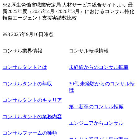
ロードマップ策定 ・全社クラウド基盤グランドデザイン策
※2 厚生労働省職業安定局 人材サービス総合サイトより 最
定 ・全社デジタルトランスフォーメーション企画構想 ・業
新2025年度（2025年4月~2026年3月）におけるコンサル特化
務/組織/システムの現状分析/RPA選定/導入/実装 ・プライベ
転職エージェント支援実績数比較
ート/パブリッククラウド導入 ・AI活用による業務効率化/
業務再構築 ・IoTを活用したデジタルワークスタイル変革案
企画 ・Disruptive Technologyを活用した新規事業の立案/推
※3 2025年9月16日時点
進 など 【中途入社社員の入社の決め手(一例)】 ・創業
フェーズに参画し、コアメンバーとして会社を一緒に創り
コンサル業界情報
コンサル転職情報
上げていきたい ・サービスやソリューションに捉われず、
顧客が真に求めるサービスを提供したい ・様々な業種業界
でのプロジェクトに参画し、自身のスキルアップを図りた
コンサルタントとは
未経験からのコンサル転職
い ・エンジニア経験を活かして要件定義や提案、企画とい
った上流工程にチャレンジしたい ・コンサルのみならず新
コンサルタントの年収
30代 未経験からのコンサル転
規事業開発にも興味があり、ゆくゆくはチャレンジしてみ
職
たい オンライン(Teams)
コンサルタントのキャリア
第二新卒のコンサル転職
コンサルタントの業務内容
エンジニアからコンサル
コンサルファームの種類