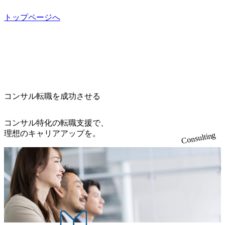
らえる ・シンプレクスというテクノロジーに強い部隊がい
dirbato.co.jp/service/incubation.html) 大手総合系コンサルティ
定める金額を会社が支払います。 その他： 採用時や転勤等
るため、エンジニアの視点からも協業しクライアントへ価
ングファームや、Slerなどから優秀層が多数ジョイン。 http
トップページへ
による引っ越し費用は、会社が負担します。 2026年8月18日
値提供できる ・デリバリー中心の案件もあればセールス中
s://storage.googleapis.com/our-vision-production.appspot.com/publi
(火) 19:00～20:00 2026年8月13日(木) 16:00 応募をご検討され
心の案件もあり、個々の裁量や得意領域に合わせた売り上
c/images/20240925205344_42693807-c7d5-418f-965b-3a03a5dd5
ている方を対象に、会社説明会を実施予定です。 ● 求人名
げの立て方を選べる ここ1年で社員数60名⇒100名超、売上
723_1200x559.webp 楽天グループ、SMBCグループ、NTT、
・【富山】半導体製造装置の生産エンジニア(製造・生産工
今期18億円⇒来期30億円（いずれも約170％アップ）と急成
良品計画、ファーストリテイリング等大手企業が中心顧客
程の管理業務) ※主任候補・リーダークラス ・【砺波】半
長中のファームである また、成長中ファームのため優秀な
直近では大阪万博のプロジェクトをAC、PwCとのコンペに
導体製造装置の生産エンジニア(製造・生産工程の管理業務)
上司の近くで働けるチャンスも多い(ボストン・コンサルテ
勝ち受注。 業務システム、ToC向けアプリ、セキュリティ
※主任候補・リーダークラス オンライン (Microsoft Teams)
ィング・グループ出身者等 (https://www.xspear.co.jp/member/ta
等万博に関するあらゆるIT関連業務をコンサルティングし
※顔出しは不要です。ご質問頂く際のみ、顔出ししていた
コンサル転職を成功させる
keto_kajita/)） 多様なメンバー、多様なプロジェクトによる
ている。 <u>ワンプール制</u>を取っており、業界の枠に縛
だければと存じます。
自己成長機会が多く、新たなチャレンジが可能 100名規模に
られず様々な案件にチャレンジ可能 専属の営業部隊がお
も関わらず、外資系戦略コンサルティングファームや総合
り、<u>営業活動に工数を割かれることなくデリバリーに注
コンサル特化の転職支援で、
系コンサルティングファームをはじめ、メーカー、ITベン
力可能</u> 従業員満足度を非常に重視しており、意にそぐ
理想のキャリアアップを。
Consulting
チャー、外資系金融機関など多彩な出自で構成されてお
わないプロジェクトにアサインされてしまった場合、半強
り、常に刺激を受けながらプロジェクトワークが可能 総合
制的に別のプロジェクトに異動することが可能。その結
コンサルティングファームの名の通り、全方位のクライア
果、<u>退職率も10%程度</u>(他社平均は2～30%程度) 残業
ントに対して様々なプロジェクトが存在しており、手を上
時間は<u>平均30時間程度。</u>バリューが出ていないから
げれば常に新しいテーマのチャレンジ機会を提供している
残業代をつけさせないといったことはしない DE&Iにおいて
（ワンプール制） そのため、全体の離職率10％以下、未経
は女性活用や外国人/高齢者/障碍者などさまざまなバックグ
験3年未満の離職率は0％と驚異の定着率を誇る 大手ファー
ラウンドを持つメンバーの働く環境を整えている SDGsの推
ムと同水準以上の報酬制度であり、ファーム経験者の場合
進にも積極的で、プロボノ支援等を行っている 部活動も活