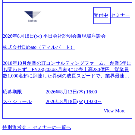
年間休日は125日（GW8日、夏季9日、年末年始9日） 有給
ず幅広い案件に携わりながら自己成長とキャリアの挑戦が
界においてはDX戦略立案、NFT等の新規事業立案を得意と
休暇は年間24日（4月1日入社の場合）で、入社日に付与さ
可能 M&Aセンター出身者3名がメインメンバーであり、経
する。 - 藏満 一馬氏：アクセンチュア出身。金融業界を中
れます。 年次有給休暇の残日数は、翌年度に繰り越すこと
受付中
セミナー
験豊富なアドバイザーと共に働くことで、M&Aや財務アド
心に、DX戦略策定、新規事業立案、組織変革、規制対応等
ができます。 慶弔休暇は、事由により取得可能日数は異な
バイザリーなどの専門知識を獲得し、キャリアを発展させ
の幅広いプロジェクトを主導する。 - 天野 善仁氏：19卒Pw
りますが、3～7日の連続休暇を取得できます。 リフレッシ
る機会が提供される 主担当成約で10件以上ある人は課長職
C出身。Xspear最年少シニアマネージャー 社員インタビュー
ュ休暇は、規程で定める勤続年数ごとに、連続5日のリフレ
となり、平均3000万～4000万の年収となる 内訳としては個
ページ (https://www.xspear.co.jp/career/interviews/) 戦略だけの
2026年8月18日(火) 平日会社説明会兼現場座談会
ッシュ休暇を取得できます。 【育児や子の看護、介護など
人インセンティブ＋チームインセンティブ 課長は部下を育
コンサルは終わり──コンサル業界の風雲児に聞く。“これ
の制度】 育児休暇： 対象：小学校1年修了時の3月31日まで
株式会社Dirbato（ディルバート）
成活躍させるためのナレッジシェアおよび丁寧なOJTを欠か
から”のコンサルの在り方 (https://www.businessinsider.jp/articl
の子を育てるすべての従業員※期間：通算3年間 短時間勤
さずにチームとして動く組織風土がある 2026年8月18日(火)
e/20250205-simplex-xspear/) Xspear Consultingがえるぼし認定
務： 対象：小学校卒業までの子を育てるすべての従業員 1
19:30～ 所要時間 : 約1時間 2026年8月13日(木) 16:00 ＼応募
を取得 (https://www.agara.co.jp/article/382811) シンプレクスと
2018年10月創業のITコンサルティングファーム。 創業5年に
日2時間15分まで、始業・終業時刻の繰り上げ・繰り下げが
意思不問・業界未経験歓迎！／ M&A承継機構のビジョンや
Xspear Consultingが、東京都港区の行政手続き100%デジタル
も関わらず、FY23(2024/3月末)には売上高280億円、従業員
可能 子の看護休暇： 子1人につき5日まで取得でき、1時間
業務内容、実際の働き方について詳しくお伝えするオンラ
化を支援 (https://www.afpbb.com/articles/-/3520247) 【未経験
数1,000名超に到達した異例の成長スピードで、業界最速と
単位で取得することも可能 家族看護休暇： 5日まで取得で
イン説明会を開催いたします。 M&A業界に興味があり、ま
者】 ・年収UPでのオファー ・ワンプールで様々なインダ
なる10期1,000億円に対して、現状では計画値を上回る事業
き、1時間単位で取得することも可能 【独身寮、住宅手当制
ずはどんな仕事か知りたい 転職を考えたばかりで、幅広く
ストリーやソリューションを裁量をもって経験できる ・上
成⻑を遂げている。 現在コンサルティングファームでは外
度など】 独身寮：富山事業所の近くに、白風寮と青風寮の2
応募期限
2026年8月13日(木) 16:00
業界の情報を集めたい 働くイメージを具体的に知りたい M
流工程、先端技術を学べる環境 【コンサルファーム経験
資も含めて売上高TOP10にランクインしている。 主力事業
つの寮があり、以下の入居基準を満たす方が入居可能で
&A業界にご興味がある方、転職を少しでもお考えの方はも
者】 ・専門領域に軸足を置きながら、他領域にもチャレン
はITコンサルティング。幅広い業界の大企業を中心に、IT
スケジュール
2026年8月18日(火) 19:00～
す。 ＜入居基準＞ ・満33歳までの独身者 ・自宅から勤務地
ちろん、情報収集をしたい方でも歓迎です。お気軽にご参
ジできる環境 ・タイトルアップでのオファー ・現職ファー
戦略策定等の上流工程から実装・運用定着まで一気通貫で
までの通勤総時間が2時間を超えること 住宅手当： 本社の
View More
加ください。 当日は、質疑応答のお時間もご用意しており
ムより高いオファー年収 ・実力主義でプロモーションでき
支援している。 他方、インキュベーション事業を手掛けて
近くには独身寮や社宅等が無いため、条件を満たす方には
ます。 是非、説明会にてお話できることを楽しみにしてお
る（ダブルスキップもあり） ・週に1度のアサインｍｔｇで
いるのも同社の特徴であり、 自社で新規事業開発も手掛け
住宅手当を支給します。 また、独身寮は男性のみの入居と
ります。 説明会後にアンケート回答をお願いいたします。
こまめに社員のキャリアについて検討してもらえる。結
つつ、複数社への出資～ハンズオン支援も行っている。 (参
特別選考会・ セミナーの一覧へ
なるため、入居基準を満たす女性には住宅手当を支給しま
オンライン(Google meets)
果、なりたいキャリアを反映できるｐｊにアサインしても
考) https://www.dirbato.co.jp/service/incubation.html (https://www.
す。 住宅手当は、一般賃貸物件を従業員が契約し、規程で