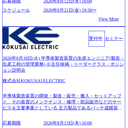
応募期限
2026年8月12日(水) 16:00
ーがビジネスの成功に大きな影響力を持つDX時代におい
て、20年以上にわたってFintech業界を中心に最先端テクノ
スケジュール
2026年8月21日(金) 19:30〜
ロジーを提供してきたシンプレクスのノウハウを活かしつ
View More
つ、あらゆる業種・業界のクライアントの企業価値の最大
化を支援するために、戦略策定、組織改革、人材育成、業
務改善、実行支援などのコンサルティングサービスを一気
受付中
セミナー
通貫で提供するのが特徴（いわゆる総合コンサルティング
ファーム） 社名の由来は”DXエリアにSpir（槍）を指して
切り開く””simplexないでは金融以外の領域にX（クロス）し
ていく”という位置づけ 一昔前は金融が強い企業として認知
2026年8月18日(火) 半導体製造装置の生産エンジニア(製造・
されていたが、現在金融の売上割合は全体の3割。現在はTo
生産工程の管理業務) ※主任候補・リーダークラス・ポジシ
C事業を始め、パブリック、製造業、通信、エンタメ、教
ョン説明会
育、保健など幅広く強みのあるファーム。 ワンプール制で
株式会社KOKUSAI ELECTRIC
はあるが、社員の興味のある分野やスキルを活用したいな
どの希望は考慮してのアサイン。 そのため、専門性を身に
着けたい方でも幅広に経験を積みたい方でも、キャリア形
半導体製造装置の開発・製造・販売・搬入・セットアップ
成が柔軟に可能な環境である。 https://storage.googleapis.com/
と、その装置のメンテナンス・修理・部品販売などのサー
our-vision-production.appspot.com/public/images/20240925204135
ビスを主要事業としている 主力製品であるバッチ成膜装置
_93b1bff3-f71c-4bc9-8bd9-72a8a4826007_1200x554.webp https://
は、世界中の半導体デバイスメーカーから高く評価され、
storage.googleapis.com/our-vision-production.appspot.com/public/i
世界トップクラスのシェアを有している 技術と対話を通じ
mages/20250502152751_46c65543-87ef-4e86-a85a-8649e1c532f9
応募期限
2026年8月13日(木) 16:00
て未来を創造し、社会課題の解決に貢献することを目指し
_956x512.webp https://storage.googleapis.com/our-vision-producti