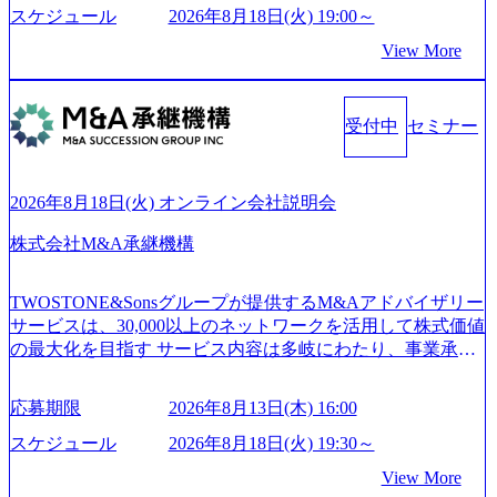
on.appspot.com/public/images/20250502152804_ba6aaa1a-9ffc-4f
ている Mission:私たちの技術/私たちの対話 Vision:夢を未来
スケジュール
2026年8月18日(火) 19:00～
2a-9b40-06fff8ee19af_961x517.webp https://storage.googleapis.co
につなぐベストパートナー Value:私たちの技術/私たちの対
View More
m/our-vision-production.appspot.com/public/images/202505021528
話 IoT社会の浸透、AIの加速等により半導体需要は世界中で
31_721b100c-62c9-4258-aa0e-97182898115f_960x510.webp シ
急伸長しており、それに伴い半導体製造装置の需要も伸長
ンプレクス社は、FinTech領域に強みを持つITコンサルティ
中 https://storage.googleapis.com/our-vision-production.appspot.co
ング会社で、NRI、NTTDATAと同じく世界のFinTech Ranki
受付中
セミナー
m/public/images/20260224131045_0fee4978-bb25-43a7-a367-542
ngsTop 100企業にも選出されている。ITコンサルティング、
6b95cd599_1200x543.webp https://storage.googleapis.com/our-visi
開発、運用保守と言った全工程を行う「一気通貫体制」が
on-production.appspot.com/public/images/20260224131052_2abe7
特長 ビジネスへの深い理解を持つコンサルタントが集うXs
cb8-329e-4a45-a8f5-73d9728b2cd7_1200x486.webp https://storag
2026年8月18日(火) オンライン会社説明会
e.googleapis.com/our-vision-production.appspot.com/public/image
pearと、最先端テクノロジーに深い知見を持つシンプレクス
s/20260224131100_d8b3379f-6e64-4566-aea4-924f21977d35_120
社またはグループ会社との協力体制を築いている Xspear社
株式会社M&A承継機構
0x460.webp https://storage.googleapis.com/our-vision-production.a
はあくまでもコンサルティングファームであり、システム
ppspot.com/public/images/20260224131116_05d25aab-49d6-4429-
開発を担当することはない https://storage.googleapis.com/our-vi
810e-138e27965ee8_1200x386.webp グローバル人財育成を目
TWOSTONE&Sonsグループが提供するM&Aアドバイザリー
sion-production.appspot.com/public/images/20240925204111_caa9
的とした「語学研修」、効果的なプレゼンのポイントを掴
サービスは、30,000以上のネットワークを活用して株式価値
4e4b-6aae-45a6-a0ce-b98154c816a2_1153x543.webp メンバー情
み実践に強くなるための「プレゼン研修」、自社キャリア
の最大化を目指す サービス内容は多岐にわたり、事業承継
報 (https://www.xspear.co.jp/member/)一部抜粋 - 伊勢山 昇吾氏:
アドバイザーによる自身のキャリア構築をめざす「キャリ
コンサルティングやM&Aアドバイザリー、財務アドバイザ
ベイカレントにてIT戦略立案から実装支援を軸に、様々な
ア開発研修」などがある 生産現場を含む全部門でフレック
リーなどが含まれており、幅広いニーズに対応 譲渡企業に
業界で新規事業戦略、成長戦略、PMI推進、業務改革等の幅
スタイム制度を実施しており、月単位の決められた労働時
応募期限
2026年8月13日(木) 16:00
対しては完全成功報酬制を採用し、M&A以外の選択肢も尊
広いプロジェクトに従事 - 鈴木健仁氏：新卒でベイカレン
間の範囲内で、出社・退社の時刻を社員の自己裁量に委
重する姿勢を持ち、将来の株価成長を取り込むスキームの
トに入社し最年少ディレクターを経てXspearに参画 - 梶田
スケジュール
2026年8月18日(火) 19:30～
ね、ワークライフバランスを図りながら効率的に働くこと
構築や事業承継支援も行う TWOSTONE&SonsグループはM
威人氏：BCG出身。金融業界における戦略策定、DX戦略立
ができる 【休日】 土日祝休みの完全週休2日制 2025年度の
View More
&A業界のリーディングカンパニーであり、領域にこだわら
案、人事組織テーマに強みを持ち、メディア・エンタメ業