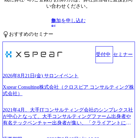
い合わせください。
参加を申し込む
無
料
おすすめのセミナー
受付中
セミナー
2026年8月21日(金) サロンイベント
Xspear Consulting株式会社（クロスピア コンサルティング株
式会社）
2021年4月、大手ITコンサルティング会社のシンプレクス社
が中心となって、大手コンサルティングファーム出身者や
有名テックベンチャー出身者が集い、「クライアントにと
って真のデジタルトランスフォーメーションを創造した
い」という想いの下で立ち上げた新鋭ファーム テクノロジ