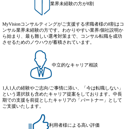
は、転職時報酬アップが基本 強く「個人」の成⾧を重視す
発で、多くのクラブが立ち上がっており、さまざまな役
業界未経験の方が8割
るカルチャーであり、昇進に枠もなく、今ならReadyになれ
職・所属・組織を超えて社員間のネットワーク形成・交流
ば上がれる環境となっている 安定した経営環境の下、コン
の場となっている <u>教育・研修プログラムが非常に充実</
サルティングファームの立ち上げフェーズに関わることが
u>しており、自己成長の機会も多い DirTuneという社内限定
MyVisionコンサルティングがご支援する求職者様の8割はコ
できる 豊富な経験を持つコンサル経験者の場合は、自らチ
番組があり、新卒紹介、会社の七不思議紹介等、規模が大
ンサル業界未経験の方です。わかりやすい業界/個社説明か
ームを立ち上げることが可能 裁量をもった営業活動、デリ
きくなっていく中で社員同士のつながりを広げる取り組み
ら始まり、最も難しい選考対策まで、コンサル転職を成功
バリー活動ができる(スタートアップとの協業、新規ソリュ
もしている 今後の成長戦略として海外展開を見据えてい
させるためのノウハウが蓄積されています。
ーションの開発 など) シンプレクスの顧客基盤、エンジニ
る。足元のグローバル案件割合は10%程度だが、英語が得
アケイパビリティを活かた確度の高い事業立ち上げが経験
意でグローバル案件に興味がある方はアサインされるチャ
できる 2026年8月21日(金) 19:30〜21:30 (19:20開場) 2026年8
ンスも大きい。 代表インタビュー https://note.com/dirbato/n/n0
月12日(水) 16:00 ※参加状況によっては抽選とさせていただ
a040c36b128 Forbes JAPAN BrandVoice Studio 「使命はテクノ
中立的なキャリア相談
く可能性がございます。 このたび、ファーム経験者の方を
ロジーで企業の可能性を引き出すこと。日本に求められるI
対象にした懇親会形式の採用イベント「サロンイベント」
Tコンサルタントという伴走者」 https://forbesjapan.com/article
を開催いたします。 カジュアルな場で現場社員と直接交流
s/detail/67452 Forbes JAPAN BrandVoice Studio 「コンサル業
できる機会ですので、ぜひご参加ください。 当日はXspear
界におけるIT人材価値再興。Dirbatoの最前線パートナーが
1人1人の経験やご志向/ご事情に添い、「今は転職しない」
Consulting代表取締役の早田とMDやその他現場社員が複数
切り開くテクノロジーの変革」 https://forbesjapan.com/articles/
という選択肢も含めたキャリア提案をしております。中長
preview/68657?preview=TAI1oir8Coe5Df3zuZhtd24YfH72/Zzdm
名参加する予定です！ ●費用 : 無料 虎ノ門ヒルズ付近 ※詳
期での支援を前提としたキャリアの「パートナー」として
BTIEMOnWUWREjOFLO1IL1KPEi4dgCbb Forbes JAPAN Bra
細な場所については参加者の方へ個別でご連絡いたしま
ご支援いたします。
ndVoice Studio 「求めるのは、競争と連帯 。IT特化の急成長
す。 コンサルファームにてマネージャー以上の職務を担当
ファーム・Dirbatoの社員支援」 https://forbesjapan.com/articles/
している方
detail/69848 MyViision企業インタビュー① https://my-vision.co.
利用者様による高い評価
jp/consulting-firm/dirbato/interview01 MyViision企業インタビュ