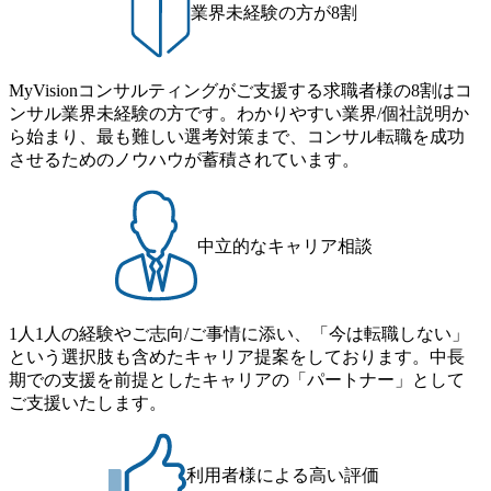
ッシュ休暇を取得できます。 【育児や子の看護、介護など
業界未経験の方が8割
コンサルは終わり──コンサル業界の風雲児に聞く。“これ
の制度】 育児休暇： 対象：小学校1年修了時の3月31日まで
から”のコンサルの在り方 (https://www.businessinsider.jp/articl
の子を育てるすべての従業員※期間：通算3年間 短時間勤
e/20250205-simplex-xspear/) Xspear Consultingがえるぼし認定
務： 対象：小学校卒業までの子を育てるすべての従業員 1
を取得 (https://www.agara.co.jp/article/382811) シンプレクスと
MyVisionコンサルティングがご支援する求職者様の8割はコ
日2時間15分まで、始業・終業時刻の繰り上げ・繰り下げが
Xspear Consultingが、東京都港区の行政手続き100%デジタル
ンサル業界未経験の方です。わかりやすい業界/個社説明か
可能 子の看護休暇： 子1人につき5日まで取得でき、1時間
化を支援 (https://www.afpbb.com/articles/-/3520247) 【未経験
ら始まり、最も難しい選考対策まで、コンサル転職を成功
単位で取得することも可能 家族看護休暇： 5日まで取得で
者】 ・年収UPでのオファー ・ワンプールで様々なインダ
させるためのノウハウが蓄積されています。
き、1時間単位で取得することも可能 【独身寮、住宅手当制
ストリーやソリューションを裁量をもって経験できる ・上
度など】 独身寮：富山事業所の近くに、白風寮と青風寮の2
流工程、先端技術を学べる環境 【コンサルファーム経験
つの寮があり、以下の入居基準を満たす方が入居可能で
者】 ・専門領域に軸足を置きながら、他領域にもチャレン
す。 ＜入居基準＞ ・満33歳までの独身者 ・自宅から勤務地
ジできる環境 ・タイトルアップでのオファー ・現職ファー
中立的なキャリア相談
までの通勤総時間が2時間を超えること 住宅手当： 本社の
ムより高いオファー年収 ・実力主義でプロモーションでき
近くには独身寮や社宅等が無いため、条件を満たす方には
る（ダブルスキップもあり） ・週に1度のアサインｍｔｇで
住宅手当を支給します。 また、独身寮は男性のみの入居と
こまめに社員のキャリアについて検討してもらえる。結
なるため、入居基準を満たす女性には住宅手当を支給しま
1人1人の経験やご志向/ご事情に添い、「今は転職しない」
果、なりたいキャリアを反映できるｐｊにアサインしても
す。 住宅手当は、一般賃貸物件を従業員が契約し、規程で
という選択肢も含めたキャリア提案をしております。中長
らえる ・シンプレクスというテクノロジーに強い部隊がい
定める金額を会社が支払います。 その他： 採用時や転勤等
期での支援を前提としたキャリアの「パートナー」として
るため、エンジニアの視点からも協業しクライアントへ価
による引っ越し費用は、会社が負担します。 2026年8月18日
ご支援いたします。
値提供できる ・デリバリー中心の案件もあればセールス中
(火) 19:00～20:00 2026年8月13日(木) 16:00 応募をご検討され
心の案件もあり、個々の裁量や得意領域に合わせた売り上
ている方を対象に、会社説明会を実施予定です。 ● 求人名
げの立て方を選べる ここ1年で社員数60名⇒100名超、売上
・【富山】半導体製造装置の生産エンジニア(製造・生産工
今期18億円⇒来期30億円（いずれも約170％アップ）と急成
利用者様による高い評価
程の管理業務) ※主任候補・リーダークラス ・【砺波】半