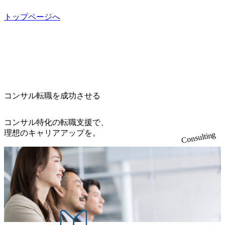
ngsTop 100企業にも選出されている。ITコンサルティング、
6b95cd599_1200x543.webp https://storage.googleapis.com/our-visi
開発、運用保守と言った全工程を行う「一気通貫体制」が
on-production.appspot.com/public/images/20260224131052_2abe7
トップページへ
特長 ビジネスへの深い理解を持つコンサルタントが集うXs
cb8-329e-4a45-a8f5-73d9728b2cd7_1200x486.webp https://storag
e.googleapis.com/our-vision-production.appspot.com/public/image
pearと、最先端テクノロジーに深い知見を持つシンプレクス
s/20260224131100_d8b3379f-6e64-4566-aea4-924f21977d35_120
社またはグループ会社との協力体制を築いている Xspear社
0x460.webp https://storage.googleapis.com/our-vision-production.a
はあくまでもコンサルティングファームであり、システム
ppspot.com/public/images/20260224131116_05d25aab-49d6-4429-
開発を担当することはない https://storage.googleapis.com/our-vi
810e-138e27965ee8_1200x386.webp グローバル人財育成を目
sion-production.appspot.com/public/images/20240925204111_caa9
的とした「語学研修」、効果的なプレゼンのポイントを掴
4e4b-6aae-45a6-a0ce-b98154c816a2_1153x543.webp メンバー情
み実践に強くなるための「プレゼン研修」、自社キャリア
報 (https://www.xspear.co.jp/member/)一部抜粋 - 伊勢山 昇吾氏:
コンサル転職を成功させる
アドバイザーによる自身のキャリア構築をめざす「キャリ
ベイカレントにてIT戦略立案から実装支援を軸に、様々な
ア開発研修」などがある 生産現場を含む全部門でフレック
業界で新規事業戦略、成長戦略、PMI推進、業務改革等の幅
スタイム制度を実施しており、月単位の決められた労働時
コンサル特化の転職支援で、
広いプロジェクトに従事 - 鈴木健仁氏：新卒でベイカレン
間の範囲内で、出社・退社の時刻を社員の自己裁量に委
理想のキャリアアップを。
Consulting
トに入社し最年少ディレクターを経てXspearに参画 - 梶田
ね、ワークライフバランスを図りながら効率的に働くこと
威人氏：BCG出身。金融業界における戦略策定、DX戦略立
ができる 【休日】 土日祝休みの完全週休2日制 2025年度の
案、人事組織テーマに強みを持ち、メディア・エンタメ業
年間休日は125日（GW8日、夏季9日、年末年始9日） 有給
界においてはDX戦略立案、NFT等の新規事業立案を得意と
休暇は年間24日（4月1日入社の場合）で、入社日に付与さ
する。 - 藏満 一馬氏：アクセンチュア出身。金融業界を中
れます。 年次有給休暇の残日数は、翌年度に繰り越すこと
心に、DX戦略策定、新規事業立案、組織変革、規制対応等
ができます。 慶弔休暇は、事由により取得可能日数は異な
の幅広いプロジェクトを主導する。 - 天野 善仁氏：19卒Pw
りますが、3～7日の連続休暇を取得できます。 リフレッシ
C出身。Xspear最年少シニアマネージャー 社員インタビュー
ュ休暇は、規程で定める勤続年数ごとに、連続5日のリフレ
ページ (https://www.xspear.co.jp/career/interviews/) 戦略だけの