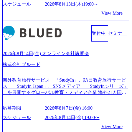
たい」という想いで会社を設立 PwC・アクセンチュアとい
スケジュール
2026年8月13日(木)19:00～
った大手コンサルティングファームをはじめ、SIerや事業会
View More
社出身者など、様々な経歴の社員が活躍しており、働きや
すく魅力的な環境が整っているため、定着率が高いことか
ら「働きがいのある会社」に4年連続ベストカンパニーに選
受付中
セミナー
出されている。 残業時間は平均30時間程度 事業/IT戦略立案
や各種プロジェクトマネジメント、最先端テクノロジーの
導入支援までワンストップでサービスを提供する。「世界
をデザインする」というビジョンを掲げ、クライアント目
2026年8月14日(金) オンライン会社説明会
線のきめ細やかな気配りで、クライアントが本当に求めて
株式会社ブルード
いることは何かを追究し、本当に価値のある成果を提供し
ている。 2015年創業ながら、従業員数が1年で300人強増加
の736名（2024年1月）に到達。上場を目指し、さらに採用
海外教育旅行サービス 「StudyIn」、訪日教育旅行サービ
のスピードを上げている。 人にフォーカスをして急成長す
ス 「StudyIn Japan」、SNSメディア 「StudyInシリーズ」
る唯一無二のコンサルティングファーム【株式会社ノース
を展開するグローバル教育・メディア企業 海外21カ国と
サンド 執行役員新山氏、庄司氏インタビュー】 (https://my-vi
の取引実績と2,000校以上の提携教育機関を活用し、海外教
sion.co.jp/consulting-firm/northsand/interview01) ノースサンドは
育支援サービスを提供している 動画メディア事業を基盤と
応募期限
2026年8月7日(金) 16:00
2015年に設立され、前年比205%の売上成長を遂げるなど、
して、留学支援・訪日教育旅行・SNSマーケティング事業
急速な成長を遂げている。 ​ 新規事業立案から業務改革、IT
を展開している Mission:より多くの人に、グローバルという
スケジュール
2026年8月14日(金) 19:00〜
戦略立案、IT導入までをワンストップで提供するコンサル
選択肢を Vision:世界を代表する、ライフチェンジ・インフ
View More
ティングファームである。 ​- 2025年1月時点で従業員数1,209
ラになる Value： INTEGRITY誠実であろう 素直に心を開い