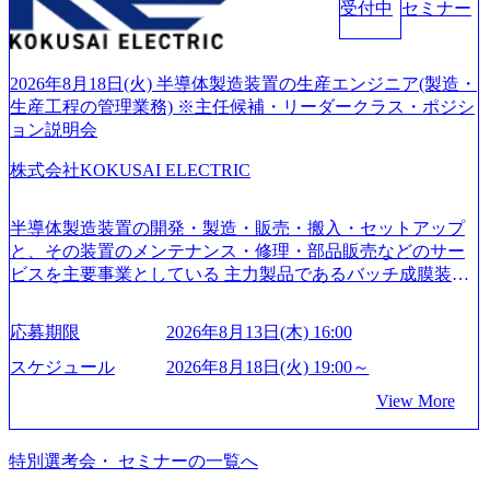
受付中
セミナー
通貫で提供するのが特徴（いわゆる総合コンサルティング
ファーム） 社名の由来は”DXエリアにSpir（槍）を指して
切り開く””simplexないでは金融以外の領域にX（クロス）し
ていく”という位置づけ 一昔前は金融が強い企業として認知
2026年8月18日(火) 半導体製造装置の生産エンジニア(製造・
されていたが、現在金融の売上割合は全体の3割。現在はTo
生産工程の管理業務) ※主任候補・リーダークラス・ポジシ
C事業を始め、パブリック、製造業、通信、エンタメ、教
ョン説明会
育、保健など幅広く強みのあるファーム。 ワンプール制で
株式会社KOKUSAI ELECTRIC
はあるが、社員の興味のある分野やスキルを活用したいな
どの希望は考慮してのアサイン。 そのため、専門性を身に
着けたい方でも幅広に経験を積みたい方でも、キャリア形
半導体製造装置の開発・製造・販売・搬入・セットアップ
成が柔軟に可能な環境である。 https://storage.googleapis.com/
と、その装置のメンテナンス・修理・部品販売などのサー
our-vision-production.appspot.com/public/images/20240925204135
ビスを主要事業としている 主力製品であるバッチ成膜装置
_93b1bff3-f71c-4bc9-8bd9-72a8a4826007_1200x554.webp https://
は、世界中の半導体デバイスメーカーから高く評価され、
storage.googleapis.com/our-vision-production.appspot.com/public/i
世界トップクラスのシェアを有している 技術と対話を通じ
mages/20250502152751_46c65543-87ef-4e86-a85a-8649e1c532f9
応募期限
2026年8月13日(木) 16:00
て未来を創造し、社会課題の解決に貢献することを目指し
_956x512.webp https://storage.googleapis.com/our-vision-producti
on.appspot.com/public/images/20250502152804_ba6aaa1a-9ffc-4f
ている Mission:私たちの技術/私たちの対話 Vision:夢を未来
スケジュール
2026年8月18日(火) 19:00～
2a-9b40-06fff8ee19af_961x517.webp https://storage.googleapis.co
につなぐベストパートナー Value:私たちの技術/私たちの対
View More
m/our-vision-production.appspot.com/public/images/202505021528
話 IoT社会の浸透、AIの加速等により半導体需要は世界中で
31_721b100c-62c9-4258-aa0e-97182898115f_960x510.webp シ
急伸長しており、それに伴い半導体製造装置の需要も伸長
ンプレクス社は、FinTech領域に強みを持つITコンサルティ
中 https://storage.googleapis.com/our-vision-production.appspot.co
特別選考会・ セミナーの一覧へ
ング会社で、NRI、NTTDATAと同じく世界のFinTech Ranki
m/public/images/20260224131045_0fee4978-bb25-43a7-a367-542