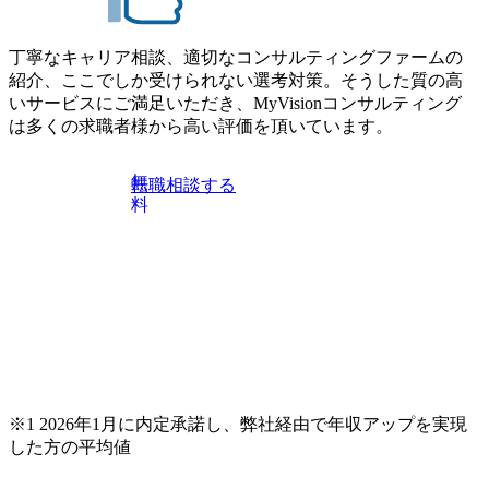
長中のファームである また、成長中ファームのため優秀な
導体製造装置の生産エンジニア(製造・生産工程の管理業務)
上司の近くで働けるチャンスも多い(ボストン・コンサルテ
※主任候補・リーダークラス オンライン (Microsoft Teams)
ィング・グループ出身者等 (https://www.xspear.co.jp/member/ta
丁寧なキャリア相談、適切なコンサルティングファームの
※顔出しは不要です。ご質問頂く際のみ、顔出ししていた
keto_kajita/)） 多様なメンバー、多様なプロジェクトによる
紹介、ここでしか受けられない選考対策。そうした質の高
だければと存じます。
自己成長機会が多く、新たなチャレンジが可能 100名規模に
いサービスにご満足いただき、MyVisionコンサルティング
も関わらず、外資系戦略コンサルティングファームや総合
は多くの求職者様から高い評価を頂いています。
系コンサルティングファームをはじめ、メーカー、ITベン
チャー、外資系金融機関など多彩な出自で構成されてお
無
転職相談する
り、常に刺激を受けながらプロジェクトワークが可能 総合
料
コンサルティングファームの名の通り、全方位のクライア
ントに対して様々なプロジェクトが存在しており、手を上
げれば常に新しいテーマのチャレンジ機会を提供している
（ワンプール制） そのため、全体の離職率10％以下、未経
験3年未満の離職率は0％と驚異の定着率を誇る 大手ファー
ムと同水準以上の報酬制度であり、ファーム経験者の場合
は、転職時報酬アップが基本 強く「個人」の成⾧を重視す
るカルチャーであり、昇進に枠もなく、今ならReadyになれ
ば上がれる環境となっている 安定した経営環境の下、コン
サルティングファームの立ち上げフェーズに関わることが
※1 2026年1月に内定承諾し、弊社経由で年収アップを実現
できる 豊富な経験を持つコンサル経験者の場合は、自らチ
した方の平均値
ームを立ち上げることが可能 裁量をもった営業活動、デリ
バリー活動ができる(スタートアップとの協業、新規ソリュ