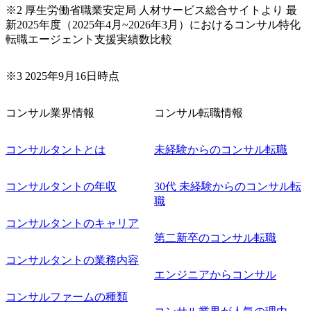
※2 厚生労働省職業安定局 人材サービス総合サイトより 最
ーションの開発 など) シンプレクスの顧客基盤、エンジニ
新2025年度（2025年4月~2026年3月）におけるコンサル特化
アケイパビリティを活かた確度の高い事業立ち上げが経験
転職エージェント支援実績数比較
できる 2026年8月21日(金) 19:30〜21:30 (19:20開場) 2026年8
月12日(水) 16:00 ※参加状況によっては抽選とさせていただ
く可能性がございます。 このたび、ファーム経験者の方を
※3 2025年9月16日時点
対象にした懇親会形式の採用イベント「サロンイベント」
を開催いたします。 カジュアルな場で現場社員と直接交流
コンサル業界情報
コンサル転職情報
できる機会ですので、ぜひご参加ください。 当日はXspear
Consulting代表取締役の早田とMDやその他現場社員が複数
名参加する予定です！ ●費用 : 無料 虎ノ門ヒルズ付近 ※詳
コンサルタントとは
未経験からのコンサル転職
細な場所については参加者の方へ個別でご連絡いたしま
す。 コンサルファームにてマネージャー以上の職務を担当
コンサルタントの年収
30代 未経験からのコンサル転
している方
職
コンサルタントのキャリア
第二新卒のコンサル転職
コンサルタントの業務内容
エンジニアからコンサル
コンサルファームの種類