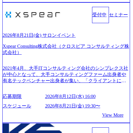
名を擁し、事業拡大を続けている。 「人」にフォーカスを
て伝える、自責かつ利他の精神で動く、謙虚な姿勢でウソ
当てたコンサルティング会社として、社員の人間力を強み
やグチを言わない BE CRAZY熱狂しよう 10倍思考で攻め
としたサービスを提供している。 ​- - 2018年から6年連続で
受付中
セミナー
る、失敗を恐れずにふみだす、執着心をもって没頭する O
「働きがいのある会社ベストカンパニー」に選出され、社
WNERSHIP当事者であろう みずから決めてみずから動く、
員モチベーションが高いと評価されている。 ​ 大手コンサル
全体最適で考える、チームを巻き込む SPEEDスピードにこ
ティングファームやSIer、事業会社出身者など、多様な経歴
だわろう 今すぐ決める、すばやく動く、まず成果物をだす
2026年8月21日(金) サロンイベント
の社員が活躍している。 年間休日120日以上、完全週休2日
GRITやり抜こう 逆境でもブレずに続ける、改善サイクルを
制、有給休暇初年度10日（消化率46.3%）、特別休暇5日な
Xspear Consulting株式会社（クロスピア コンサルティング株
回す、結果が出るまでやり抜く 2026年8月14日(金) 19:00〜2
ど、充実した休暇制度を整備している。 ​ 月平均残業時間は
式会社）
0:00 (60分) 2026年8月7日(金) 16:00 本説明会は、選考の前段
25時間であり、ワークライフバランスを重視した働き方が
として「まず会社を知っていただく場」として設けたもの
可能である。 ​ スポレク制度や入社者歓迎会、全社員集会、
です。評価の場ではないため、キャリアを検討中の段階の
2021年4月、大手ITコンサルティング会社のシンプレクス社
リフレッシュ休暇など、社員同士の交流や健康をサポート
方にもご参加いただけます。 連休中の平日夜という日程の
が中心となって、大手コンサルティングファーム出身者や
する取り組みが充実している。 2026年8月13日(木) 19:00～2
ため、在職中の方も有給を取得することなく、現職への配
有名テックベンチャー出身者が集い、「クライアントにと
0:30予定 2026年8月7日(金) 16:00 コンサル業界の動向や業務
慮なくご参加いただけます。帰省先からのオンライン参加
って真のデジタルトランスフォーメーションを創造した
内容・会社説明・匿名の質問コーナーなどを盛り込んだ業
も可能です。 ● 当日のプログラム ・会社説明(40分) 教育
い」という想いの下で立ち上げた新鋭ファーム テクノロジ
界セミナーを実施しています。 ●前回開催時のアンケート
応募期限
2026年8月12日(水) 16:00
旅行事業の内容とビジネスモデル/今後の構想・事業展開/入
ーがビジネスの成功に大きな影響力を持つDX時代におい
結果 満足度：100％ 感想一例：「コンサルタントへのイメ
社後のキャリアパス ・質疑応答(20分) オンライン (Google M
て、20年以上にわたってFintech業界を中心に最先端テクノ
スケジュール
2026年8月21日(金) 19:30〜
ージのぼんやりしていた部分が明確になりました」「業界
eet) ・営業・マーケティングなど、ビジネスサイドでのキャ
ロジーを提供してきたシンプレクスのノウハウを活かしつ
の全体感や実際に働いていらっしゃる方の体感的なお話を
View More
リアを検討されている方 ・転職を具体的に決めてはいない
つ、あらゆる業種・業界のクライアントの企業価値の最大
伺うことができ、参考になりました」 オンライン(ZOO
が、情報収集を進めたい段階の方 ・東京・大阪での勤務を
化を支援するために、戦略策定、組織改革、人材育成、業
M)
希望される方
務改善、実行支援などのコンサルティングサービスを一気