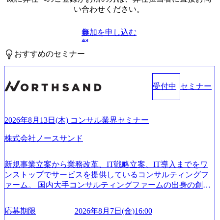
い合わせください。
参加を申し込む
無
料
おすすめのセミナー
受付中
セミナー
2026年8月13日(木) コンサル業界セミナー
株式会社ノースサンド
新規事業立案から業務改革、IT戦略立案、IT導入までをワ
ンストップでサービスを提供しているコンサルティングフ
ァーム。 国内大手コンサルティングファームの出身の創業
メンバーが、「クライアントの求めていることに対して、
もっと自由に誠実に提案できる会社をつくりたい」「胸を
応募期限
2026年8月7日(金)16:00
張って会社が好きだと言えるような家族的な組織をつくり