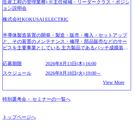
されていたが、現在金融の売上割合は全体の3割。現在はTo
生産工程の管理業務) ※主任候補・リーダークラス・ポジシ
C事業を始め、パブリック、製造業、通信、エンタメ、教
ョン説明会
育、保健など幅広く強みのあるファーム。 ワンプール制で
株式会社KOKUSAI ELECTRIC
はあるが、社員の興味のある分野やスキルを活用したいな
どの希望は考慮してのアサイン。 そのため、専門性を身に
着けたい方でも幅広に経験を積みたい方でも、キャリア形
半導体製造装置の開発・製造・販売・搬入・セットアップ
成が柔軟に可能な環境である。 https://storage.googleapis.com/
と、その装置のメンテナンス・修理・部品販売などのサー
our-vision-production.appspot.com/public/images/20240925204135
ビスを主要事業としている 主力製品であるバッチ成膜装置
_93b1bff3-f71c-4bc9-8bd9-72a8a4826007_1200x554.webp https://
は、世界中の半導体デバイスメーカーから高く評価され、
storage.googleapis.com/our-vision-production.appspot.com/public/i
世界トップクラスのシェアを有している 技術と対話を通じ
mages/20250502152751_46c65543-87ef-4e86-a85a-8649e1c532f9
応募期限
2026年8月13日(木) 16:00
て未来を創造し、社会課題の解決に貢献することを目指し
_956x512.webp https://storage.googleapis.com/our-vision-producti
on.appspot.com/public/images/20250502152804_ba6aaa1a-9ffc-4f
ている Mission:私たちの技術/私たちの対話 Vision:夢を未来
スケジュール
2026年8月18日(火) 19:00～
2a-9b40-06fff8ee19af_961x517.webp https://storage.googleapis.co
につなぐベストパートナー Value:私たちの技術/私たちの対
View More
m/our-vision-production.appspot.com/public/images/202505021528
話 IoT社会の浸透、AIの加速等により半導体需要は世界中で
31_721b100c-62c9-4258-aa0e-97182898115f_960x510.webp シ
急伸長しており、それに伴い半導体製造装置の需要も伸長
ンプレクス社は、FinTech領域に強みを持つITコンサルティ
中 https://storage.googleapis.com/our-vision-production.appspot.co
特別選考会・ セミナーの一覧へ
ング会社で、NRI、NTTDATAと同じく世界のFinTech Ranki
m/public/images/20260224131045_0fee4978-bb25-43a7-a367-542
ngsTop 100企業にも選出されている。ITコンサルティング、
6b95cd599_1200x543.webp https://storage.googleapis.com/our-visi
開発、運用保守と言った全工程を行う「一気通貫体制」が
on-production.appspot.com/public/images/20260224131052_2abe7
トップページへ
特長 ビジネスへの深い理解を持つコンサルタントが集うXs
cb8-329e-4a45-a8f5-73d9728b2cd7_1200x486.webp https://storag
e.googleapis.com/our-vision-production.appspot.com/public/image
pearと、最先端テクノロジーに深い知見を持つシンプレクス
s/20260224131100_d8b3379f-6e64-4566-aea4-924f21977d35_120
社またはグループ会社との協力体制を築いている Xspear社