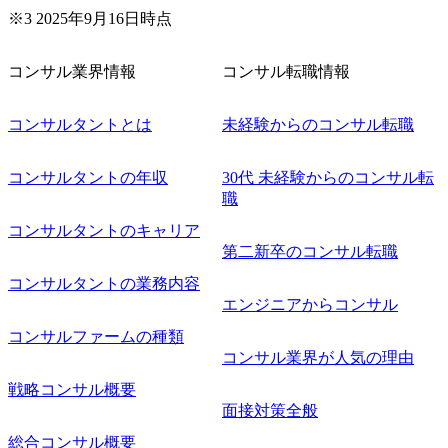
く可能性がございます。 このたび、ファーム経験者の方を
※3 2025年9月16日時点
対象にした懇親会形式の採用イベント「サロンイベント」
を開催いたします。 カジュアルな場で現場社員と直接交流
コンサル業界情報
コンサル転職情報
できる機会ですので、ぜひご参加ください。 当日はXspear
Consulting代表取締役の早田とMDやその他現場社員が複数
名参加する予定です！ ●費用 : 無料 虎ノ門ヒルズ付近 ※詳
コンサルタントとは
未経験からのコンサル転職
細な場所については参加者の方へ個別でご連絡いたしま
す。 コンサルファームにてマネージャー以上の職務を担当
コンサルタントの年収
30代 未経験からのコンサル転
している方
職
コンサルタントのキャリア
第二新卒のコンサル転職
コンサルタントの業務内容
エンジニアからコンサル
コンサルファームの種類
コンサル業界が人気の理由
戦略コンサル概要
面接対策全般
総合コンサル概要