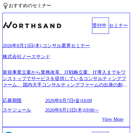
おすすめのセミナー
受付中
セミナー
2026年8月13日(木) コンサル業界セミナー
株式会社ノースサンド
新規事業立案から業務改革、IT戦略立案、IT導入までをワ
ンストップでサービスを提供しているコンサルティングフ
ァーム。 国内大手コンサルティングファームの出身の創業
メンバーが、「クライアントの求めていることに対して、
もっと自由に誠実に提案できる会社をつくりたい」「胸を
応募期限
2026年8月7日(金)16:00
張って会社が好きだと言えるような家族的な組織をつくり
たい」という想いで会社を設立 PwC・アクセンチュアとい
スケジュール
2026年8月13日(木)19:00～
った大手コンサルティングファームをはじめ、SIerや事業会
View More
社出身者など、様々な経歴の社員が活躍しており、働きや
すく魅力的な環境が整っているため、定着率が高いことか