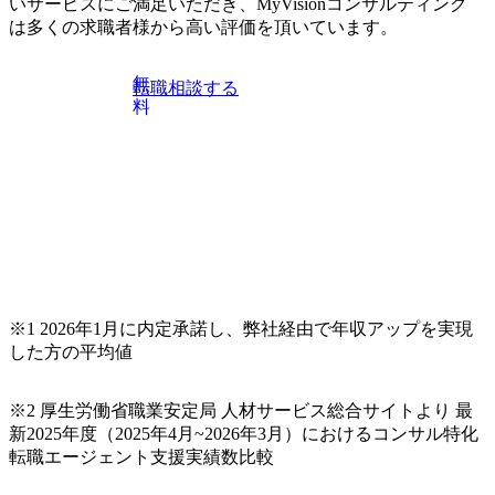
いサービスにご満足いただき、MyVisionコンサルティング
も関わらず、外資系戦略コンサルティングファームや総合
は多くの求職者様から高い評価を頂いています。
系コンサルティングファームをはじめ、メーカー、ITベン
チャー、外資系金融機関など多彩な出自で構成されてお
無
転職相談する
り、常に刺激を受けながらプロジェクトワークが可能 総合
料
コンサルティングファームの名の通り、全方位のクライア
ントに対して様々なプロジェクトが存在しており、手を上
げれば常に新しいテーマのチャレンジ機会を提供している
（ワンプール制） そのため、全体の離職率10％以下、未経
験3年未満の離職率は0％と驚異の定着率を誇る 大手ファー
ムと同水準以上の報酬制度であり、ファーム経験者の場合
は、転職時報酬アップが基本 強く「個人」の成⾧を重視す
るカルチャーであり、昇進に枠もなく、今ならReadyになれ
ば上がれる環境となっている 安定した経営環境の下、コン
サルティングファームの立ち上げフェーズに関わることが
※1 2026年1月に内定承諾し、弊社経由で年収アップを実現
できる 豊富な経験を持つコンサル経験者の場合は、自らチ
した方の平均値
ームを立ち上げることが可能 裁量をもった営業活動、デリ
バリー活動ができる(スタートアップとの協業、新規ソリュ
※2 厚生労働省職業安定局 人材サービス総合サイトより 最
ーションの開発 など) シンプレクスの顧客基盤、エンジニ
新2025年度（2025年4月~2026年3月）におけるコンサル特化
アケイパビリティを活かた確度の高い事業立ち上げが経験
転職エージェント支援実績数比較
できる 2026年8月21日(金) 19:30〜21:30 (19:20開場) 2026年8
月12日(水) 16:00 ※参加状況によっては抽選とさせていただ