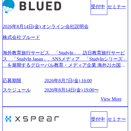
ら「働きがいのある会社」に4年連続ベストカンパニーに選
受付中
セミナー
出されている。 残業時間は平均30時間程度 事業/IT戦略立案
や各種プロジェクトマネジメント、最先端テクノロジーの
導入支援までワンストップでサービスを提供する。「世界
をデザインする」というビジョンを掲げ、クライアント目
2026年8月14日(金) オンライン会社説明会
線のきめ細やかな気配りで、クライアントが本当に求めて
株式会社ブルード
いることは何かを追究し、本当に価値のある成果を提供し
ている。 2015年創業ながら、従業員数が1年で300人強増加
の736名（2024年1月）に到達。上場を目指し、さらに採用
海外教育旅行サービス 「StudyIn」、訪日教育旅行サービ
のスピードを上げている。 人にフォーカスをして急成長す
ス 「StudyIn Japan」、SNSメディア 「StudyInシリーズ」
る唯一無二のコンサルティングファーム【株式会社ノース
を展開するグローバル教育・メディア企業 海外21カ国と
サンド 執行役員新山氏、庄司氏インタビュー】 (https://my-vi
の取引実績と2,000校以上の提携教育機関を活用し、海外教
sion.co.jp/consulting-firm/northsand/interview01) ノースサンドは
育支援サービスを提供している 動画メディア事業を基盤と
応募期限
2026年8月7日(金) 16:00
2015年に設立され、前年比205%の売上成長を遂げるなど、
して、留学支援・訪日教育旅行・SNSマーケティング事業
急速な成長を遂げている。 ​ 新規事業立案から業務改革、IT
を展開している Mission:より多くの人に、グローバルという
スケジュール
2026年8月14日(金) 19:00〜
戦略立案、IT導入までをワンストップで提供するコンサル
選択肢を Vision:世界を代表する、ライフチェンジ・インフ
View More
ティングファームである。 ​- 2025年1月時点で従業員数1,209
ラになる Value： INTEGRITY誠実であろう 素直に心を開い
名を擁し、事業拡大を続けている。 「人」にフォーカスを
て伝える、自責かつ利他の精神で動く、謙虚な姿勢でウソ
当てたコンサルティング会社として、社員の人間力を強み
やグチを言わない BE CRAZY熱狂しよう 10倍思考で攻め
としたサービスを提供している。 ​- - 2018年から6年連続で
受付中
セミナー
る、失敗を恐れずにふみだす、執着心をもって没頭する O
「働きがいのある会社ベストカンパニー」に選出され、社
WNERSHIP当事者であろう みずから決めてみずから動く、
員モチベーションが高いと評価されている。 ​ 大手コンサル