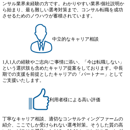
Xspear Consultingが、東京都港区の行政手続き100%デジタル
ンサル業界未経験の方です。わかりやすい業界/個社説明か
可能 子の看護休暇： 子1人につき5日まで取得でき、1時間
化を支援 (https://www.afpbb.com/articles/-/3520247) 【未経験
ら始まり、最も難しい選考対策まで、コンサル転職を成功
単位で取得することも可能 家族看護休暇： 5日まで取得で
者】 ・年収UPでのオファー ・ワンプールで様々なインダ
させるためのノウハウが蓄積されています。
き、1時間単位で取得することも可能 【独身寮、住宅手当制
ストリーやソリューションを裁量をもって経験できる ・上
度など】 独身寮：富山事業所の近くに、白風寮と青風寮の2
流工程、先端技術を学べる環境 【コンサルファーム経験
つの寮があり、以下の入居基準を満たす方が入居可能で
者】 ・専門領域に軸足を置きながら、他領域にもチャレン
す。 ＜入居基準＞ ・満33歳までの独身者 ・自宅から勤務地
ジできる環境 ・タイトルアップでのオファー ・現職ファー
中立的なキャリア相談
までの通勤総時間が2時間を超えること 住宅手当： 本社の
ムより高いオファー年収 ・実力主義でプロモーションでき
近くには独身寮や社宅等が無いため、条件を満たす方には
る（ダブルスキップもあり） ・週に1度のアサインｍｔｇで
住宅手当を支給します。 また、独身寮は男性のみの入居と
こまめに社員のキャリアについて検討してもらえる。結
なるため、入居基準を満たす女性には住宅手当を支給しま
1人1人の経験やご志向/ご事情に添い、「今は転職しない」
果、なりたいキャリアを反映できるｐｊにアサインしても
す。 住宅手当は、一般賃貸物件を従業員が契約し、規程で
という選択肢も含めたキャリア提案をしております。中長
らえる ・シンプレクスというテクノロジーに強い部隊がい
定める金額を会社が支払います。 その他： 採用時や転勤等
期での支援を前提としたキャリアの「パートナー」として
るため、エンジニアの視点からも協業しクライアントへ価
による引っ越し費用は、会社が負担します。 2026年8月18日
ご支援いたします。
値提供できる ・デリバリー中心の案件もあればセールス中
(火) 19:00～20:00 2026年8月13日(木) 16:00 応募をご検討され
心の案件もあり、個々の裁量や得意領域に合わせた売り上
ている方を対象に、会社説明会を実施予定です。 ● 求人名
げの立て方を選べる ここ1年で社員数60名⇒100名超、売上
・【富山】半導体製造装置の生産エンジニア(製造・生産工
今期18億円⇒来期30億円（いずれも約170％アップ）と急成
利用者様による高い評価
程の管理業務) ※主任候補・リーダークラス ・【砺波】半
長中のファームである また、成長中ファームのため優秀な
導体製造装置の生産エンジニア(製造・生産工程の管理業務)
上司の近くで働けるチャンスも多い(ボストン・コンサルテ
※主任候補・リーダークラス オンライン (Microsoft Teams)
ィング・グループ出身者等 (https://www.xspear.co.jp/member/ta
丁寧なキャリア相談、適切なコンサルティングファームの
※顔出しは不要です。ご質問頂く際のみ、顔出ししていた
keto_kajita/)） 多様なメンバー、多様なプロジェクトによる
紹介、ここでしか受けられない選考対策。そうした質の高
だければと存じます。
自己成長機会が多く、新たなチャレンジが可能 100名規模に