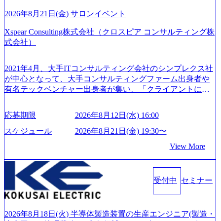
全体最適で考える、チームを巻き込む SPEEDスピードにこ
ティングファームやSIer、事業会社出身者など、多様な経歴
だわろう 今すぐ決める、すばやく動く、まず成果物をだす
2026年8月21日(金) サロンイベント
の社員が活躍している。 年間休日120日以上、完全週休2日
GRITやり抜こう 逆境でもブレずに続ける、改善サイクルを
制、有給休暇初年度10日（消化率46.3%）、特別休暇5日な
Xspear Consulting株式会社（クロスピア コンサルティング株
回す、結果が出るまでやり抜く 2026年8月14日(金) 19:00〜2
ど、充実した休暇制度を整備している。 ​ 月平均残業時間は
式会社）
0:00 (60分) 2026年8月7日(金) 16:00 本説明会は、選考の前段
25時間であり、ワークライフバランスを重視した働き方が
として「まず会社を知っていただく場」として設けたもの
可能である。 ​ スポレク制度や入社者歓迎会、全社員集会、
です。評価の場ではないため、キャリアを検討中の段階の
2021年4月、大手ITコンサルティング会社のシンプレクス社
リフレッシュ休暇など、社員同士の交流や健康をサポート
方にもご参加いただけます。 連休中の平日夜という日程の
が中心となって、大手コンサルティングファーム出身者や
する取り組みが充実している。 2026年8月13日(木) 19:00～2
ため、在職中の方も有給を取得することなく、現職への配
有名テックベンチャー出身者が集い、「クライアントにと
0:30予定 2026年8月7日(金) 16:00 コンサル業界の動向や業務
慮なくご参加いただけます。帰省先からのオンライン参加
って真のデジタルトランスフォーメーションを創造した
内容・会社説明・匿名の質問コーナーなどを盛り込んだ業
も可能です。 ● 当日のプログラム ・会社説明(40分) 教育
い」という想いの下で立ち上げた新鋭ファーム テクノロジ
界セミナーを実施しています。 ●前回開催時のアンケート
応募期限
2026年8月12日(水) 16:00
旅行事業の内容とビジネスモデル/今後の構想・事業展開/入
ーがビジネスの成功に大きな影響力を持つDX時代におい
結果 満足度：100％ 感想一例：「コンサルタントへのイメ
社後のキャリアパス ・質疑応答(20分) オンライン (Google M
て、20年以上にわたってFintech業界を中心に最先端テクノ
スケジュール
2026年8月21日(金) 19:30〜
ージのぼんやりしていた部分が明確になりました」「業界
eet) ・営業・マーケティングなど、ビジネスサイドでのキャ
ロジーを提供してきたシンプレクスのノウハウを活かしつ
の全体感や実際に働いていらっしゃる方の体感的なお話を
View More
リアを検討されている方 ・転職を具体的に決めてはいない
つ、あらゆる業種・業界のクライアントの企業価値の最大
伺うことができ、参考になりました」 オンライン(ZOO
が、情報収集を進めたい段階の方 ・東京・大阪での勤務を
化を支援するために、戦略策定、組織改革、人材育成、業
M)
希望される方
務改善、実行支援などのコンサルティングサービスを一気
受付中
セミナー
通貫で提供するのが特徴（いわゆる総合コンサルティング
ファーム） 社名の由来は”DXエリアにSpir（槍）を指して
切り開く””simplexないでは金融以外の領域にX（クロス）し
ていく”という位置づけ 一昔前は金融が強い企業として認知
2026年8月18日(火) 半導体製造装置の生産エンジニア(製造・