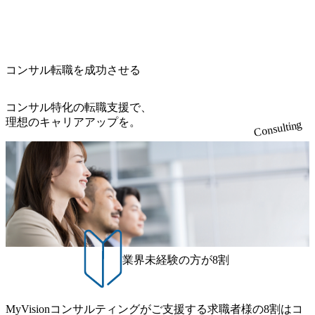
0x460.webp https://storage.googleapis.com/our-vision-production.a
はあくまでもコンサルティングファームであり、システム
ppspot.com/public/images/20260224131116_05d25aab-49d6-4429-
開発を担当することはない https://storage.googleapis.com/our-vi
810e-138e27965ee8_1200x386.webp グローバル人財育成を目
sion-production.appspot.com/public/images/20240925204111_caa9
的とした「語学研修」、効果的なプレゼンのポイントを掴
4e4b-6aae-45a6-a0ce-b98154c816a2_1153x543.webp メンバー情
み実践に強くなるための「プレゼン研修」、自社キャリア
報 (https://www.xspear.co.jp/member/)一部抜粋 - 伊勢山 昇吾氏:
コンサル転職を成功させる
アドバイザーによる自身のキャリア構築をめざす「キャリ
ベイカレントにてIT戦略立案から実装支援を軸に、様々な
ア開発研修」などがある 生産現場を含む全部門でフレック
業界で新規事業戦略、成長戦略、PMI推進、業務改革等の幅
スタイム制度を実施しており、月単位の決められた労働時
コンサル特化の転職支援で、
広いプロジェクトに従事 - 鈴木健仁氏：新卒でベイカレン
間の範囲内で、出社・退社の時刻を社員の自己裁量に委
理想のキャリアアップを。
Consulting
トに入社し最年少ディレクターを経てXspearに参画 - 梶田
ね、ワークライフバランスを図りながら効率的に働くこと
威人氏：BCG出身。金融業界における戦略策定、DX戦略立
ができる 【休日】 土日祝休みの完全週休2日制 2025年度の
案、人事組織テーマに強みを持ち、メディア・エンタメ業
年間休日は125日（GW8日、夏季9日、年末年始9日） 有給
界においてはDX戦略立案、NFT等の新規事業立案を得意と
休暇は年間24日（4月1日入社の場合）で、入社日に付与さ
する。 - 藏満 一馬氏：アクセンチュア出身。金融業界を中
れます。 年次有給休暇の残日数は、翌年度に繰り越すこと
心に、DX戦略策定、新規事業立案、組織変革、規制対応等
ができます。 慶弔休暇は、事由により取得可能日数は異な
の幅広いプロジェクトを主導する。 - 天野 善仁氏：19卒Pw
りますが、3～7日の連続休暇を取得できます。 リフレッシ
C出身。Xspear最年少シニアマネージャー 社員インタビュー
ュ休暇は、規程で定める勤続年数ごとに、連続5日のリフレ
ページ (https://www.xspear.co.jp/career/interviews/) 戦略だけの
ッシュ休暇を取得できます。 【育児や子の看護、介護など
業界未経験の方が8割
コンサルは終わり──コンサル業界の風雲児に聞く。“これ
の制度】 育児休暇： 対象：小学校1年修了時の3月31日まで
から”のコンサルの在り方 (https://www.businessinsider.jp/articl
の子を育てるすべての従業員※期間：通算3年間 短時間勤
e/20250205-simplex-xspear/) Xspear Consultingがえるぼし認定
務： 対象：小学校卒業までの子を育てるすべての従業員 1
を取得 (https://www.agara.co.jp/article/382811) シンプレクスと
MyVisionコンサルティングがご支援する求職者様の8割はコ
日2時間15分まで、始業・終業時刻の繰り上げ・繰り下げが