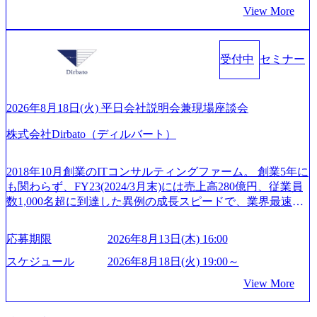
構築や事業承継支援も行う TWOSTONE&SonsグループはM
威人氏：BCG出身。金融業界における戦略策定、DX戦略立
ができる 【休日】 土日祝休みの完全週休2日制 2025年度の
View More
&A業界のリーディングカンパニーであり、領域にこだわら
案、人事組織テーマに強みを持ち、メディア・エンタメ業
年間休日は125日（GW8日、夏季9日、年末年始9日） 有給
ず幅広い案件に携わりながら自己成長とキャリアの挑戦が
界においてはDX戦略立案、NFT等の新規事業立案を得意と
休暇は年間24日（4月1日入社の場合）で、入社日に付与さ
可能 M&Aセンター出身者3名がメインメンバーであり、経
する。 - 藏満 一馬氏：アクセンチュア出身。金融業界を中
れます。 年次有給休暇の残日数は、翌年度に繰り越すこと
受付中
セミナー
験豊富なアドバイザーと共に働くことで、M&Aや財務アド
心に、DX戦略策定、新規事業立案、組織変革、規制対応等
ができます。 慶弔休暇は、事由により取得可能日数は異な
バイザリーなどの専門知識を獲得し、キャリアを発展させ
の幅広いプロジェクトを主導する。 - 天野 善仁氏：19卒Pw
りますが、3～7日の連続休暇を取得できます。 リフレッシ
る機会が提供される 主担当成約で10件以上ある人は課長職
C出身。Xspear最年少シニアマネージャー 社員インタビュー
ュ休暇は、規程で定める勤続年数ごとに、連続5日のリフレ
となり、平均3000万～4000万の年収となる 内訳としては個
ページ (https://www.xspear.co.jp/career/interviews/) 戦略だけの
2026年8月18日(火) 平日会社説明会兼現場座談会
ッシュ休暇を取得できます。 【育児や子の看護、介護など
人インセンティブ＋チームインセンティブ 課長は部下を育
コンサルは終わり──コンサル業界の風雲児に聞く。“これ
の制度】 育児休暇： 対象：小学校1年修了時の3月31日まで
株式会社Dirbato（ディルバート）
成活躍させるためのナレッジシェアおよび丁寧なOJTを欠か
から”のコンサルの在り方 (https://www.businessinsider.jp/articl
の子を育てるすべての従業員※期間：通算3年間 短時間勤
さずにチームとして動く組織風土がある 2026年8月18日(火)
e/20250205-simplex-xspear/) Xspear Consultingがえるぼし認定
務： 対象：小学校卒業までの子を育てるすべての従業員 1
19:30～ 所要時間 : 約1時間 2026年8月13日(木) 16:00 ＼応募
を取得 (https://www.agara.co.jp/article/382811) シンプレクスと
2018年10月創業のITコンサルティングファーム。 創業5年に
日2時間15分まで、始業・終業時刻の繰り上げ・繰り下げが
意思不問・業界未経験歓迎！／ M&A承継機構のビジョンや
Xspear Consultingが、東京都港区の行政手続き100%デジタル
も関わらず、FY23(2024/3月末)には売上高280億円、従業員
可能 子の看護休暇： 子1人につき5日まで取得でき、1時間
業務内容、実際の働き方について詳しくお伝えするオンラ
化を支援 (https://www.afpbb.com/articles/-/3520247) 【未経験
数1,000名超に到達した異例の成長スピードで、業界最速と
単位で取得することも可能 家族看護休暇： 5日まで取得で
イン説明会を開催いたします。 M&A業界に興味があり、ま
者】 ・年収UPでのオファー ・ワンプールで様々なインダ
なる10期1,000億円に対して、現状では計画値を上回る事業
き、1時間単位で取得することも可能 【独身寮、住宅手当制
ずはどんな仕事か知りたい 転職を考えたばかりで、幅広く
ストリーやソリューションを裁量をもって経験できる ・上
成⻑を遂げている。 現在コンサルティングファームでは外
度など】 独身寮：富山事業所の近くに、白風寮と青風寮の2
応募期限
2026年8月13日(木) 16:00
業界の情報を集めたい 働くイメージを具体的に知りたい M
流工程、先端技術を学べる環境 【コンサルファーム経験
資も含めて売上高TOP10にランクインしている。 主力事業
つの寮があり、以下の入居基準を満たす方が入居可能で
&A業界にご興味がある方、転職を少しでもお考えの方はも
者】 ・専門領域に軸足を置きながら、他領域にもチャレン
はITコンサルティング。幅広い業界の大企業を中心に、IT
スケジュール
2026年8月18日(火) 19:00～
す。 ＜入居基準＞ ・満33歳までの独身者 ・自宅から勤務地
ちろん、情報収集をしたい方でも歓迎です。お気軽にご参
ジできる環境 ・タイトルアップでのオファー ・現職ファー
戦略策定等の上流工程から実装・運用定着まで一気通貫で
までの通勤総時間が2時間を超えること 住宅手当： 本社の
View More
加ください。 当日は、質疑応答のお時間もご用意しており
ムより高いオファー年収 ・実力主義でプロモーションでき
支援している。 他方、インキュベーション事業を手掛けて
近くには独身寮や社宅等が無いため、条件を満たす方には
ます。 是非、説明会にてお話できることを楽しみにしてお
る（ダブルスキップもあり） ・週に1度のアサインｍｔｇで
いるのも同社の特徴であり、 自社で新規事業開発も手掛け
住宅手当を支給します。 また、独身寮は男性のみの入居と
ります。 説明会後にアンケート回答をお願いいたします。
こまめに社員のキャリアについて検討してもらえる。結