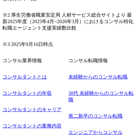
ト(役職問わず) 【案件内容(一例)】 ・IT戦略立案/IT中長期
ロードマップ策定 ・全社クラウド基盤グランドデザイン策
※2 厚生労働省職業安定局 人材サービス総合サイトより 最
定 ・全社デジタルトランスフォーメーション企画構想 ・業
新2025年度（2025年4月~2026年3月）におけるコンサル特化
務/組織/システムの現状分析/RPA選定/導入/実装 ・プライベ
転職エージェント支援実績数比較
ート/パブリッククラウド導入 ・AI活用による業務効率化/
業務再構築 ・IoTを活用したデジタルワークスタイル変革案
企画 ・Disruptive Technologyを活用した新規事業の立案/推
※3 2025年9月16日時点
進 など 【中途入社社員の入社の決め手(一例)】 ・創業
フェーズに参画し、コアメンバーとして会社を一緒に創り
コンサル業界情報
コンサル転職情報
上げていきたい ・サービスやソリューションに捉われず、
顧客が真に求めるサービスを提供したい ・様々な業種業界
でのプロジェクトに参画し、自身のスキルアップを図りた
コンサルタントとは
未経験からのコンサル転職
い ・エンジニア経験を活かして要件定義や提案、企画とい
った上流工程にチャレンジしたい ・コンサルのみならず新
コンサルタントの年収
30代 未経験からのコンサル転
規事業開発にも興味があり、ゆくゆくはチャレンジしてみ
職
たい オンライン(Teams)
コンサルタントのキャリア
第二新卒のコンサル転職
コンサルタントの業務内容
エンジニアからコンサル