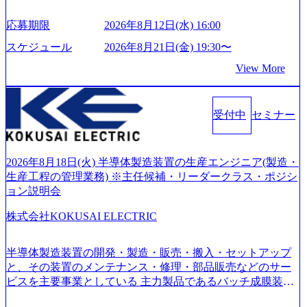
って真のデジタルトランスフォーメーションを創造した
い」という想いの下で立ち上げた新鋭ファーム テクノロジ
応募期限
2026年8月12日(水) 16:00
ーがビジネスの成功に大きな影響力を持つDX時代におい
て、20年以上にわたってFintech業界を中心に最先端テクノ
スケジュール
2026年8月21日(金) 19:30〜
ロジーを提供してきたシンプレクスのノウハウを活かしつ
View More
つ、あらゆる業種・業界のクライアントの企業価値の最大
化を支援するために、戦略策定、組織改革、人材育成、業
務改善、実行支援などのコンサルティングサービスを一気
受付中
セミナー
通貫で提供するのが特徴（いわゆる総合コンサルティング
ファーム） 社名の由来は”DXエリアにSpir（槍）を指して
切り開く””simplexないでは金融以外の領域にX（クロス）し
ていく”という位置づけ 一昔前は金融が強い企業として認知
2026年8月18日(火) 半導体製造装置の生産エンジニア(製造・
されていたが、現在金融の売上割合は全体の3割。現在はTo
生産工程の管理業務) ※主任候補・リーダークラス・ポジシ
C事業を始め、パブリック、製造業、通信、エンタメ、教
ョン説明会
育、保健など幅広く強みのあるファーム。 ワンプール制で
株式会社KOKUSAI ELECTRIC
はあるが、社員の興味のある分野やスキルを活用したいな
どの希望は考慮してのアサイン。 そのため、専門性を身に
着けたい方でも幅広に経験を積みたい方でも、キャリア形
半導体製造装置の開発・製造・販売・搬入・セットアップ
成が柔軟に可能な環境である。 https://storage.googleapis.com/
と、その装置のメンテナンス・修理・部品販売などのサー
our-vision-production.appspot.com/public/images/20240925204135
ビスを主要事業としている 主力製品であるバッチ成膜装置
_93b1bff3-f71c-4bc9-8bd9-72a8a4826007_1200x554.webp https://
は、世界中の半導体デバイスメーカーから高く評価され、
storage.googleapis.com/our-vision-production.appspot.com/public/i