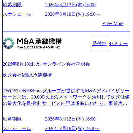
世界トップクラスのシェアを有している 技術と対話を通じ
mages/20250502152751_46c65543-87ef-4e86-a85a-8649e1c532f9
応募期限
2026年8月13日(木) 16:00
て未来を創造し、社会課題の解決に貢献することを目指し
_956x512.webp https://storage.googleapis.com/our-vision-producti
on.appspot.com/public/images/20250502152804_ba6aaa1a-9ffc-4f
ている Mission:私たちの技術/私たちの対話 Vision:夢を未来
スケジュール
2026年8月18日(火) 19:00～
2a-9b40-06fff8ee19af_961x517.webp https://storage.googleapis.co
につなぐベストパートナー Value:私たちの技術/私たちの対
View More
m/our-vision-production.appspot.com/public/images/202505021528
話 IoT社会の浸透、AIの加速等により半導体需要は世界中で
31_721b100c-62c9-4258-aa0e-97182898115f_960x510.webp シ
急伸長しており、それに伴い半導体製造装置の需要も伸長
ンプレクス社は、FinTech領域に強みを持つITコンサルティ
中 https://storage.googleapis.com/our-vision-production.appspot.co
ング会社で、NRI、NTTDATAと同じく世界のFinTech Ranki
受付中
セミナー
m/public/images/20260224131045_0fee4978-bb25-43a7-a367-542
ngsTop 100企業にも選出されている。ITコンサルティング、
6b95cd599_1200x543.webp https://storage.googleapis.com/our-visi
開発、運用保守と言った全工程を行う「一気通貫体制」が
on-production.appspot.com/public/images/20260224131052_2abe7
特長 ビジネスへの深い理解を持つコンサルタントが集うXs
cb8-329e-4a45-a8f5-73d9728b2cd7_1200x486.webp https://storag
2026年8月18日(火) オンライン会社説明会
e.googleapis.com/our-vision-production.appspot.com/public/image
pearと、最先端テクノロジーに深い知見を持つシンプレクス
s/20260224131100_d8b3379f-6e64-4566-aea4-924f21977d35_120
社またはグループ会社との協力体制を築いている Xspear社
株式会社M&A承継機構
0x460.webp https://storage.googleapis.com/our-vision-production.a
はあくまでもコンサルティングファームであり、システム
ppspot.com/public/images/20260224131116_05d25aab-49d6-4429-
開発を担当することはない https://storage.googleapis.com/our-vi
810e-138e27965ee8_1200x386.webp グローバル人財育成を目
TWOSTONE&Sonsグループが提供するM&Aアドバイザリー
sion-production.appspot.com/public/images/20240925204111_caa9
的とした「語学研修」、効果的なプレゼンのポイントを掴
サービスは、30,000以上のネットワークを活用して株式価値
4e4b-6aae-45a6-a0ce-b98154c816a2_1153x543.webp メンバー情
み実践に強くなるための「プレゼン研修」、自社キャリア
の最大化を目指す サービス内容は多岐にわたり、事業承継
報 (https://www.xspear.co.jp/member/)一部抜粋 - 伊勢山 昇吾氏:
アドバイザーによる自身のキャリア構築をめざす「キャリ
コンサルティングやM&Aアドバイザリー、財務アドバイザ
ベイカレントにてIT戦略立案から実装支援を軸に、様々な
ア開発研修」などがある 生産現場を含む全部門でフレック
リーなどが含まれており、幅広いニーズに対応 譲渡企業に
業界で新規事業戦略、成長戦略、PMI推進、業務改革等の幅
スタイム制度を実施しており、月単位の決められた労働時
応募期限
2026年8月13日(木) 16:00
対しては完全成功報酬制を採用し、M&A以外の選択肢も尊
広いプロジェクトに従事 - 鈴木健仁氏：新卒でベイカレン
間の範囲内で、出社・退社の時刻を社員の自己裁量に委
重する姿勢を持ち、将来の株価成長を取り込むスキームの
トに入社し最年少ディレクターを経てXspearに参画 - 梶田
スケジュール
2026年8月18日(火) 19:30～
ね、ワークライフバランスを図りながら効率的に働くこと