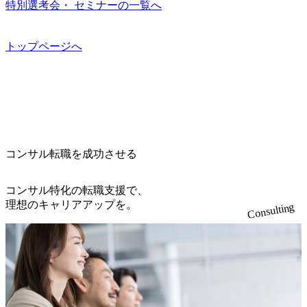
つつ、複数社への出資～ハンズオン支援も行っている。 (参
特別選考会・ セミナーの一覧へ
なるため、入居基準を満たす女性には住宅手当を支給しま
オンライン(Google meets)
果、なりたいキャリアを反映できるｐｊにアサインしても
考) https://www.dirbato.co.jp/service/incubation.html (https://www.
す。 住宅手当は、一般賃貸物件を従業員が契約し、規程で
らえる ・シンプレクスというテクノロジーに強い部隊がい
dirbato.co.jp/service/incubation.html) 大手総合系コンサルティ
定める金額を会社が支払います。 その他： 採用時や転勤等
るため、エンジニアの視点からも協業しクライアントへ価
ングファームや、Slerなどから優秀層が多数ジョイン。 http
トップページへ
による引っ越し費用は、会社が負担します。 2026年8月18日
値提供できる ・デリバリー中心の案件もあればセールス中
s://storage.googleapis.com/our-vision-production.appspot.com/publi
(火) 19:00～20:00 2026年8月13日(木) 16:00 応募をご検討され
心の案件もあり、個々の裁量や得意領域に合わせた売り上
c/images/20240925205344_42693807-c7d5-418f-965b-3a03a5dd5
ている方を対象に、会社説明会を実施予定です。 ● 求人名
げの立て方を選べる ここ1年で社員数60名⇒100名超、売上
723_1200x559.webp 楽天グループ、SMBCグループ、NTT、
・【富山】半導体製造装置の生産エンジニア(製造・生産工
今期18億円⇒来期30億円（いずれも約170％アップ）と急成
良品計画、ファーストリテイリング等大手企業が中心顧客
程の管理業務) ※主任候補・リーダークラス ・【砺波】半
長中のファームである また、成長中ファームのため優秀な
直近では大阪万博のプロジェクトをAC、PwCとのコンペに
導体製造装置の生産エンジニア(製造・生産工程の管理業務)
上司の近くで働けるチャンスも多い(ボストン・コンサルテ
勝ち受注。 業務システム、ToC向けアプリ、セキュリティ
※主任候補・リーダークラス オンライン (Microsoft Teams)
ィング・グループ出身者等 (https://www.xspear.co.jp/member/ta
等万博に関するあらゆるIT関連業務をコンサルティングし
※顔出しは不要です。ご質問頂く際のみ、顔出ししていた
コンサル転職を成功させる
keto_kajita/)） 多様なメンバー、多様なプロジェクトによる
ている。 <u>ワンプール制</u>を取っており、業界の枠に縛
だければと存じます。
自己成長機会が多く、新たなチャレンジが可能 100名規模に
られず様々な案件にチャレンジ可能 専属の営業部隊がお
も関わらず、外資系戦略コンサルティングファームや総合
り、<u>営業活動に工数を割かれることなくデリバリーに注
コンサル特化の転職支援で、
系コンサルティングファームをはじめ、メーカー、ITベン
力可能</u> 従業員満足度を非常に重視しており、意にそぐ
理想のキャリアアップを。
Consulting
チャー、外資系金融機関など多彩な出自で構成されてお
わないプロジェクトにアサインされてしまった場合、半強
り、常に刺激を受けながらプロジェクトワークが可能 総合
制的に別のプロジェクトに異動することが可能。その結
コンサルティングファームの名の通り、全方位のクライア
果、<u>退職率も10%程度</u>(他社平均は2～30%程度) 残業
ントに対して様々なプロジェクトが存在しており、手を上
時間は<u>平均30時間程度。</u>バリューが出ていないから
げれば常に新しいテーマのチャレンジ機会を提供している
残業代をつけさせないといったことはしない DE&Iにおいて
（ワンプール制） そのため、全体の離職率10％以下、未経
は女性活用や外国人/高齢者/障碍者などさまざまなバックグ
験3年未満の離職率は0％と驚異の定着率を誇る 大手ファー
ラウンドを持つメンバーの働く環境を整えている SDGsの推