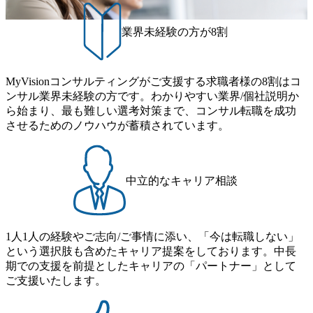
ムと同水準以上の報酬制度であり、ファーム経験者の場合
進にも積極的で、プロボノ支援等を行っている 部活動も活
は、転職時報酬アップが基本 強く「個人」の成⾧を重視す
発で、多くのクラブが立ち上がっており、さまざまな役
業界未経験の方が8割
るカルチャーであり、昇進に枠もなく、今ならReadyになれ
職・所属・組織を超えて社員間のネットワーク形成・交流
ば上がれる環境となっている 安定した経営環境の下、コン
の場となっている <u>教育・研修プログラムが非常に充実</
サルティングファームの立ち上げフェーズに関わることが
u>しており、自己成長の機会も多い DirTuneという社内限定
MyVisionコンサルティングがご支援する求職者様の8割はコ
できる 豊富な経験を持つコンサル経験者の場合は、自らチ
番組があり、新卒紹介、会社の七不思議紹介等、規模が大
ンサル業界未経験の方です。わかりやすい業界/個社説明か
ームを立ち上げることが可能 裁量をもった営業活動、デリ
きくなっていく中で社員同士のつながりを広げる取り組み
ら始まり、最も難しい選考対策まで、コンサル転職を成功
バリー活動ができる(スタートアップとの協業、新規ソリュ
もしている 今後の成長戦略として海外展開を見据えてい
させるためのノウハウが蓄積されています。
ーションの開発 など) シンプレクスの顧客基盤、エンジニ
る。足元のグローバル案件割合は10%程度だが、英語が得
アケイパビリティを活かた確度の高い事業立ち上げが経験
意でグローバル案件に興味がある方はアサインされるチャ
できる 2026年8月21日(金) 19:30〜21:30 (19:20開場) 2026年8
ンスも大きい。 代表インタビュー https://note.com/dirbato/n/n0
月12日(水) 16:00 ※参加状況によっては抽選とさせていただ
a040c36b128 Forbes JAPAN BrandVoice Studio 「使命はテクノ
中立的なキャリア相談
く可能性がございます。 このたび、ファーム経験者の方を
ロジーで企業の可能性を引き出すこと。日本に求められるI
対象にした懇親会形式の採用イベント「サロンイベント」
Tコンサルタントという伴走者」 https://forbesjapan.com/article
を開催いたします。 カジュアルな場で現場社員と直接交流
s/detail/67452 Forbes JAPAN BrandVoice Studio 「コンサル業
できる機会ですので、ぜひご参加ください。 当日はXspear
界におけるIT人材価値再興。Dirbatoの最前線パートナーが
1人1人の経験やご志向/ご事情に添い、「今は転職しない」
Consulting代表取締役の早田とMDやその他現場社員が複数
切り開くテクノロジーの変革」 https://forbesjapan.com/articles/
という選択肢も含めたキャリア提案をしております。中長
preview/68657?preview=TAI1oir8Coe5Df3zuZhtd24YfH72/Zzdm
名参加する予定です！ ●費用 : 無料 虎ノ門ヒルズ付近 ※詳
期での支援を前提としたキャリアの「パートナー」として
BTIEMOnWUWREjOFLO1IL1KPEi4dgCbb Forbes JAPAN Bra
細な場所については参加者の方へ個別でご連絡いたしま
ご支援いたします。
ndVoice Studio 「求めるのは、競争と連帯 。IT特化の急成長
す。 コンサルファームにてマネージャー以上の職務を担当
ファーム・Dirbatoの社員支援」 https://forbesjapan.com/articles/
している方
detail/69848 MyViision企業インタビュー① https://my-vision.co.