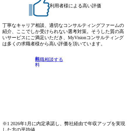
利用者様による高い評価
jp/consulting-firm/dirbato/interview01 MyViision企業インタビュ
ー② https://my-vision.co.jp/consulting-firm/dirbato/interview02 20
26年8月18日(火) 19:00開始～最長20:00終了 2026年8月13日
(木) 16:00 当日はDirbatoの現役トップコンサルタントが業界
丁寧なキャリア相談、適切なコンサルティングファームの
動向を踏まえ、コンサルティング市場の最新トレンドをお
紹介、ここでしか受けられない選考対策。そうした質の高
伝えいたします。コンサルティング業界への転職を迷われ
いサービスにご満足いただき、MyVisionコンサルティング
ている方や情報収集を行いたい方のご参加も歓迎です。更
は多くの求職者様から高い評価を頂いています。
に、当日は現場コンサルタントとの座談会も開催します。
上位職のコンサルタントだけでなく、メンバークラスのコ
無
転職相談する
ンサルタントも登壇しますので、当社へ気になることや転
料
職後のご不安な事はその場でご質問いただけますので、ぜ
ひお聞きください！ ※過去の質問例)会社の強みや中長期の
方向性、コンサルタントとSEの違い、他コンサルファーム
との違い、今後のキャリアパス など。 会社説明＋座談会(1
9:00～20:00) ・書類免除でのご対応もしておりますので担当
リクルーターまでご相談下さい。 ・ご希望の方は、会社説
明会兼現場座談会実施後、カジュアル面談もしくは1次選考
の対応もさせて頂きますので担当リクルーターまでご相談
下さい。なお、当日はコンテンツに変更があること、ご了
承ください。 【服装・持ち物】 ・特になし カジュアルな服
※1 2026年1月に内定承諾し、弊社経由で年収アップを実現
装でご参加ください。 【募集ポジション】 ITコンサルタン
した方の平均値