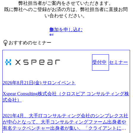
弊社担当者がご案内をさせていただきます。
既に弊社へのご登録がお済の方は、弊社担当者に直接お問
い合わせください。
参加を申し込む
無
料
おすすめのセミナー
受付中
セミナー
2026年8月21日(金) サロンイベント
Xspear Consulting株式会社（クロスピア コンサルティング株
式会社）
2021年4月、大手ITコンサルティング会社のシンプレクス社
が中心となって、大手コンサルティングファーム出身者や
有名テックベンチャー出身者が集い、「クライアントにと