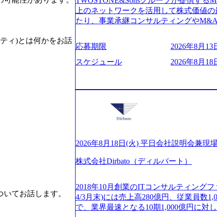
TWOSTONE&Sonsグループが提供する
ビューページ (https://www.xspear.co.jp
2日制 2025年度の年間休日は125日（
上のネットワークを活用して株式価値の
り──コンサル業界の風雲児に聞く。“これから”
年間24日（4月1日入社の場合）で、入
たり、事業承継コンサルティングやM&
usinessinsider.jp/article/20250205-sim
数は、翌年度に繰り越すことができます
どが含まれており、幅広いニーズに対応
得 (https://www.agara.co.jp/article/
は異なりますが、3～7日の連続休暇を取
ティ)とは何かをお話
用し、M&A以外の選択肢も尊重する姿
港区の行政手続き100%デジタル化を支援 (https://ww
応募期限
2026年8月13日
で定める勤続年数ごとに、連続5日のリ
ームの構築や事業承継支援も行う TWOST
【未経験者】 ・年収UPでのオファー 
子の看護、介護などの制度】 育児休暇： 
ディングカンパニーであり、領域にこだ
スケジュール
2026年8月18日
ューションを裁量をもって経験できる ・
子を育てるすべての従業員※期間：通算3
長とキャリアの挑戦が可能 M&Aセンタ
サルファーム経験者】 ・専門領域に軸
での子を育てるすべての従業員 1日2時
験豊富なアドバイザーと共に働くことで
きる環境 ・タイトルアップでのオファー
繰り下げが可能 子の看護休暇： 子1人
知識を獲得し、キャリアを発展させる機会
実力主義でプロモーションできる（ダブ
することも可能 家族看護休暇： 5日まで取得でき、1時間単位で取得することも可
る人は課長職となり、平均3000万～40
ｍｔｇでこまめに社員のキャリアについ
能 【独身寮、住宅手当制度など】 独身
ンティブ＋チームインセンティブ 課長
ャリアを反映できるｐｊにアサインして
の2つの寮があり、以下の入居基準を満た
ェアおよび丁寧なOJTを欠かさずにチームと
。
ジーに強い部隊がいるため、エンジニア
満33歳までの独身者 ・自宅から勤務地
日(火) 19:30～ 所要時間 : 約1時間 202
提供できる ・デリバリー中心の案件も
宅手当： 本社の近くには独身寮や社宅
経験歓迎！／ M&A承継機構のビジョ
2026年8月18日(火) 平日会社説明会兼現
裁量や得意領域に合わせた売り上げの立て方
当を支給します。 また、独身寮は男性
お伝えするオンライン説明会を開催いた
名超、売上今期18億円⇒来期30億円（い
女性には住宅手当を支給します。 住宅
株式会社Dirbato（ディルバート）
どんな仕事か知りたい 転職を考えたばか
ームである また、成長中ファームのた
規程で定める金額を会社が支払います。 
イメージを具体的に知りたい M&A業
い(ボストン・コンサルティング・グループ出身者等 (h
費用は、会社が負担します。 2026年8月18日(火)
の方はもちろん、情報収集をしたい方で
r/taketo_kajita/)） 多様なメン
2018年10月創業のITコンサルティングフ
6:00 応募をご検討されている方を対象
当日は、質疑応答のお時間もご用意して
ついてお話します。
く、新たなチャレンジが可能 100名規
4/3月末)には売上高280億円、従業員数
・【富山】半導体製造装置の生産エンジ
ことを楽しみにしております。 説明会
グファームや総合系コンサルティングフ
で、業界最速となる10期1,000億円に
候補・リーダークラス ・【砺波】半導
オンライン(Google meets)