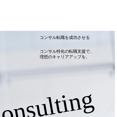
安な事はその場でご質問いただけますの
問例)会社の強みや中長期の方向性、コンサ
ムとの違い、今後のキャリアパス など。
・書類免除でのご対応もしておりますので担当リ
望の方は、会社説明会兼現場座談会実施
対応もさせて頂きますので担当リクルータ
テンツに変更があること、ご了承くださ
コンサル転職を成功させる
ジュアルな服装でご参加ください。 【募集
) 【案件内容(一例)】 ・IT戦略立案/IT
基盤グランドデザイン策定 ・全社デジタ
コンサル特化の転職支援で、
務/組織/システムの現状分析/RPA選定/
理想のキャリアアップを。
ラウド導入 ・AI活用による業務効率化/業
変革案企画 ・Disruptive Technol
など 【中途入社社員の入社の決め手(一
メンバーとして会社を一緒に創り上げていき
われず、顧客が真に求めるサービスを提供
onsulting
クトに参画し、自身のスキルアップを図り
定義や提案、企画といった上流工程にチャ
規事業開発にも興味があり、ゆくゆくはチ