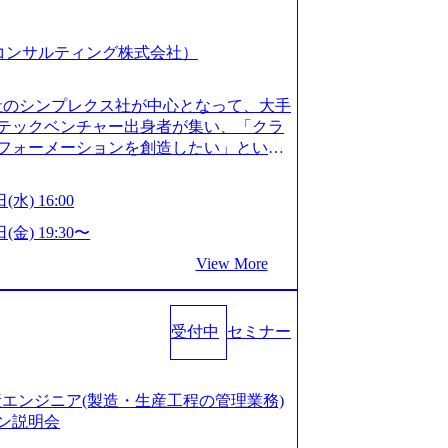
スピア コンサルティング株式会社）
会社のシンプレクス社が中心となって、大手
テックベンチャー出身者が集い、「クラ
フォーメーションを創造したい」という
クノロジーがビジネスの成功に大きな影響
ってFintech業界を中心に最先端テクノ
(水) 16:00
ウハウを活かしつつ、あらゆる業種・業
支援するために、戦略策定、組織改革、
(金) 19:30〜
ンサルティングサービスを一気通貫で提
View More
ィングファーム） 社名の由来は”DXエ
mplexないでは金融以外の領域にX（クロ
は金融が強い企業として認知されていたが、
受付中
セミナー
ToC事業を始め、パブリック、製造業、
強みのあるファーム。 ワンプール制では
を活用したいなどの希望は考慮してのア
たい方でも幅広に経験を積みたい方でも、
の生産エンジニア(製造・生産工程の管理業務)
age.googleapis.com/our-vision-pr
ン説明会
925204135_93b1bff3-f71c-4bc9-8bd9-72a8a482