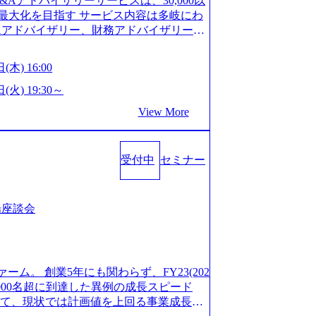
M&Aアドバイザリーサービスは、30,000以
/career/interviews/) 戦略だけのコンサルは終わ
GW8日、夏季9日、年末年始9日） 有給休暇は
最大化を目指す サービス内容は多岐にわ
のコンサルの在り方 (https://www.b
社日に付与されます。 年次有給休暇の残日
Aアドバイザリー、財務アドバイザリーな
plex-xspear/) Xspear Consultingがえるぼし認定を取
。 慶弔休暇は、事由により取得可能日数
 譲渡企業に対しては完全成功報酬制を採
382811) シンプレクスとXspear Consultingが、東京都
得できます。 リフレッシュ休暇は、規程
勢を持ち、将来の株価成長を取り込むスキ
w.afpbb.com/articles/-/3520247)
(木) 16:00
フレッシュ休暇を取得できます。 【育児や
ONE&SonsグループはM&A業界のリー
・ワンプールで様々なインダストリーやソリ
対象：小学校1年修了時の3月31日までの
わらず幅広い案件に携わりながら自己成
(火) 19:30～
上流工程、先端技術を学べる環境 【コン
年間 短時間勤務： 対象：小学校卒業ま
ー出身者3名がメインメンバーであり、経
足を置きながら、他領域にもチャレンジで
View More
間15分まで、始業・終業時刻の繰り上げ・
、M&Aや財務アドバイザリーなどの専門
 ・現職ファームより高いオファー年収 ・
につき5日まで取得でき、1時間単位で取得
が提供される 主担当成約で10件以上あ
ルスキップもあり） ・週に1度のアサイン
00万の年収となる 内訳としては個人インセ
て検討してもらえる。結果、なりたいキ
受付中
セミナー
寮：富山事業所の近くに、白風寮と青風寮
は部下を育成活躍させるためのナレッジシ
もらえる ・シンプレクスというテクノロ
す方が入居可能です。 ＜入居基準＞ ・
して動く組織風土がある 2026年8月18
の視点からも協業しクライアントへ価値
までの通勤総時間が2時間を超えること 住
6年8月13日(木) 16:00 ＼応募意思不問・業界未
あればセールス中心の案件もあり、個々の
等が無いため、条件を満たす方には住宅手
ンや業務内容、実際の働き方について詳しく
場座談会
を選べる ここ1年で社員数60名⇒100
のみの入居となるため、入居基準を満たす
します。 M&A業界に興味があり、まずは
ずれも約170％アップ）と急成長中のファ
手当は、一般賃貸物件を従業員が契約し、
りで、幅広く業界の情報を集めたい 働く
め優秀な上司の近くで働けるチャンスも多
その他： 採用時や転勤等による引っ越し
界にご興味がある方、転職を少しでもお考え
ttps://www.xspear.co.jp/membe
 19:00～20:00 2026年8月13日(木) 1
も歓迎です。お気軽にご参加ください。
バー、多様なプロジェクトによる自己成長機会が多
ァーム。 創業5年にも関わらず、FY23(202
に、会社説明会を実施予定です。 ● 求人名
おります。 是非、説明会にてお話できる
模にも関わらず、外資系戦略コンサルティン
1,000名超に到達した異例の成長スピード
ニア(製造・生産工程の管理業務) ※主任
後にアンケート回答をお願いいたします。
ァームをはじめ、メーカー、ITベンチャ
対して、現状では計画値を上回る事業成⻑を
体製造装置の生産エンジニア(製造・生産工