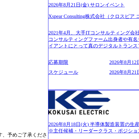
2026年8月21日(金) サロンイベント
Xspear Consulting株式会社（クロ
2021年4月、大手ITコンサルティング
コンサルティングファーム出身者や有名
イアントにとって真のデジタルトランス
想いの下で立ち上げた新鋭ファーム テ
力を持つDX時代において、20年以上にわた
応募期限
2026年8月12日
ロジーを提供してきたシンプレクスのノ
界のクライアントの企業価値の最大化を
スケジュール
2026年8月21日
人材育成、業務改善、実行支援などのコ
供するのが特徴（いわゆる総合コンサルテ
リアにSpir（槍）を指して切り開く””si
ス）していく”という位置づけ 一昔前
現在金融の売上割合は全体の3割。現在は
通信、エンタメ、教育、保健など幅広く
あるが、社員の興味のある分野やスキル
サイン。 そのため、専門性を身に着け
2026年8月18日(火) 半導体製造装置
キャリア形成が柔軟に可能な環境である。 https://stor
※主任候補・リーダークラス・ポジショ
す、予めご了承くださ
oduction.appspot.com/public/images/20240