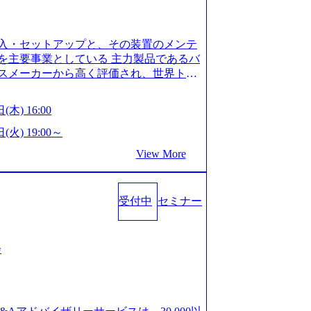
is.com/our-vision-production.appspot.com/pu
-4e86-a85a-8649e1c532f9_956x512.webp http
ction.appspot.com/public/images/202505021528
入・セットアップと、その装置のメンテ
1x517.webp https://storage.googleapis.com/ou
ages/20250502152831_721b100c-62c9-4258-aa0
を主要事業としている 主力製品であるバ
シンプレクス社は、FinTech領域に強みを持つITコン
スメーカーから高く評価され、世界トッ
界のFinTech RankingsTop 100企
対話を通じて未来を創造し、社会課題の解
ィング、開発、運用保守と言った全工程を
:私たちの技術/私たちの対話 Vision:夢を
(木) 16:00
への深い理解を持つコンサルタントが集う
私たちの技術/私たちの対話 IoT社会の浸透、
い知見を持つシンプレクス社またはグループ会
で急伸長しており、それに伴い半導体製造
(火) 19:00～
社はあくまでもコンサルティングファームで
om/our-vision-production.appspot.com/pu
View More
age.googleapis.com/our-vision-pr
5-43a7-a367-5426b95cd599_1200x543.webp h
25204111_caa94e4b-6aae-45a6-a0ce-b98154c8
duction.appspot.com/public/images/2026022413
/www.xspear.co.jp/member/)一部抜粋 - 伊勢
_1200x486.webp https://storage.googleapis.
lic/images/20260224131100_d8b3379f-6e64-45
立案から実装支援を軸に、様々な業界で新規事
受付中
セミナー
/storage.googleapis.com/our-vision-productio
等の幅広いプロジェクトに従事 - 鈴木健仁
16_05d25aab-49d6-4429-810e-138e27965ee8_
クターを経てXspearに参画 - 梶田
育成を目的とした「語学研修」、効果的なプレゼン
戦略策定、DX戦略立案、人事組織テーマに
会
「プレゼン研修」、自社キャリアアドバ
いてはDX戦略立案、NFT等の新規事業
す「キャリア開発研修」などがある 生産
アクセンチュア出身。金融業界を中心に、DX
度を実施しており、月単位の決められた
制対応等の幅広いプロジェクトを主導す
を社員の自己裁量に委ね、ワークライフ
spear最年少シニアマネージャー 社員インタ
できる 【休日】 土日祝休みの完全週休