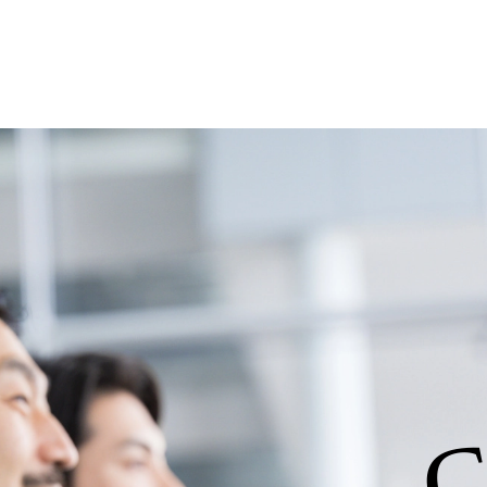
で、当社へ気になることや転職後のご不
で、ぜひお聞きください！ ※過去の質
ルタントとSEの違い、他コンサルファー
会社説明＋座談会(19:00～20:00) 
クルーターまでご相談下さい。 ・ご希
後、カジュアル面談もしくは1次選考の
ーまでご相談下さい。なお、当日はコン
い。 【服装・持ち物】 ・特になし カ
ポジション】 ITコンサルタント(役職問わず
中長期ロードマップ策定 ・全社クラウド
ルトランスフォーメーション企画構想 ・業
導入/実装 ・プライベート/パブリックク
務再構築 ・IoTを活用したデジタルワークスタイル
ogyを活用した新規事業の立案/推進 
例)】 ・創業フェーズに参画し、コア
たい ・サービスやソリューションに捉
C
したい ・様々な業種業界でのプロジェ
たい ・エンジニア経験を活かして要件
レンジしたい ・コンサルのみならず新
ャレンジしてみたい オンライン(Teams)