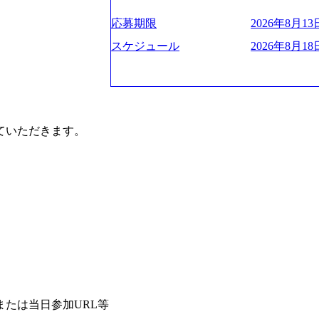
ー、外資系金融機関など多彩な出自で構
遂げている。 現在コンサルティングファ
程の管理業務) ※主任候補・リーダークラス オン
ロジェクトワークが可能 総合コンサル
ンクインしている。 主力事業はITコン
しは不要です。ご質問頂く際のみ、顔出
応募期限
2026年8月13日
ライアントに対して様々なプロジェクト
に、IT戦略策定等の上流工程から実装
いテーマのチャレンジ機会を提供してい
他方、インキュベーション事業を手掛け
スケジュール
2026年8月18日
職率10％以下、未経験3年未満の離職率
規事業開発も手掛けつつ、複数社への出
と同水準以上の報酬制度であり、ファー
考) https://www.dirbato.co.jp/service/incubatio
基本 強く「個人」の成⾧を重視するカ
bation.html) 大手総合系コンサルテ
Readyになれば上がれる環境となって
ョイン。 https://storage.googleapis.com/our-vision-production.appspot.com/public/images/2
グファームの立ち上げフェーズに関わる
0240925205344_42693807-c7d5-418f-96
いただきます。

経験者の場合は、自らチームを立ち上げ
プ、SMBCグループ、NTT、良品計画
リバリー活動ができる(スタートアップ
顧客 直近では大阪万博のプロジェクトを
ど) シンプレクスの顧客基盤、エンジ
システム、ToC向けアプリ、セキュリテ
立ち上げが経験できる 2026年8月21日(金) 19:
ンサルティングしている。 <u>ワンプー
(水) 16:00 ※参加状況によっては抽
ず様々な案件にチャレンジ可能 専属の営
たび、ファーム経験者の方を対象にした
かれることなくデリバリーに注力可能</
ント」を開催いたします。 カジュアル
意にそぐわないプロジェクトにアサイン
ので、ぜひご参加ください。 当日はXspear
ロジェクトに異動することが可能。その結果
の他現場社員が複数名参加する予定です！ 
は2～30%程度) 残業時間は<u>平均30
な場所については参加者の方へ個別でご
業代をつけさせないといったことはしない
マネージャー以上の職務を担当している
齢者/障碍者などさまざまなバックグラ
いる SDGsの推進にも積極的で、プロ
たは当日参加URL等
多くのクラブが立ち上がっており、さま