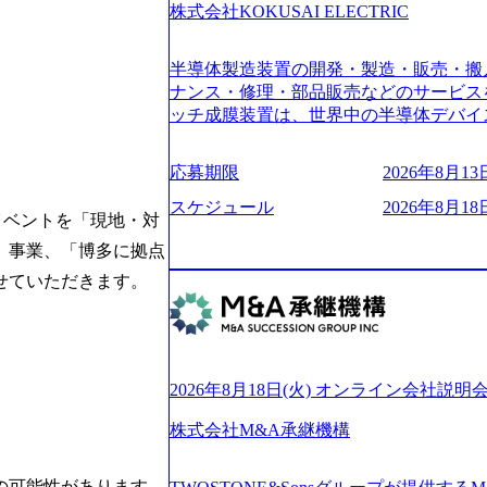
6007_1200x554.webp https://storage.googleap
株式会社KOKUSAI ELECTRIC
blic/images/20250502152751_46c65543-87ef
s://storage.googleapis.com/our-vision-produ
半導体製造装置の開発・製造・販売・搬
04_ba6aaa1a-9ffc-4f2a-9b40-06fff8ee19af_96
r-vision-production.appspot.com/public/im
ナンス・修理・部品販売などのサービス
e-97182898115f_960x510.webp 
ッチ成膜装置は、世界中の半導体デバイ
サルティング会社で、NRI、NTTDATAと同じく世
プクラスのシェアを有している 技術と
業にも選出されている。ITコンサルテ
決に貢献することを目指している Mission
応募期限
2026年8月13日
行う「一気通貫体制」が特長 ビジネス
未来につなぐベストパートナー Value:
Xspearと、最先端テクノロジーに深
AIの加速等により半導体需要は世界中
スケジュール
2026年8月18日
イベントを「現地・対
社との協力体制を築いている Xspear
装置の需要も伸長中 https://storage.googleapis.c
あり、システム開発を担当することはない https://stor
blic/images/20260224131045_0fee4978-bb2
、事業、「博多に拠点
oduction.appspot.com/public/images/202409
ttps://storage.googleapis.com/our-vision-pro
せていただきます。
16a2_1153x543.webp メンバー情報 (https:/
1052_2abe7cb8-329e-4a45-a8f5-73d9728b2cd7
com/our-vision-production.appspot.com/pub
山 昇吾氏: ベイカレントにてIT戦略
66-aea4-924f21977d35_1200x460.webp https:/
業戦略、成長戦略、PMI推進、業務改革
n.appspot.com/public/images/202602241311
氏：新卒でベイカレントに入社し最年少ディレ
1200x386.webp グローバル人財
威人氏：BCG出身。金融業界における
2026年8月18日(火) オンライン会社説明
のポイントを掴み実践に強くなるための
強みを持ち、メディア・エンタメ業界にお
イザーによる自身のキャリア構築をめざ
立案を得意とする。 - 藏満 一馬氏：
株式会社M&A承継機構
現場を含む全部門でフレックスタイム制
戦略策定、新規事業立案、組織変革、規
労働時間の範囲内で、出社・退社の時刻
る。 - 天野 善仁氏：19卒PwC出身。X
バランスを図りながら効率的に働くことが
可能性があります。
