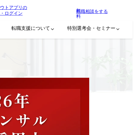
ウトアプリの
無
転職相談をする
・ログイン
料
転職支援について
特別選考会・セミナー