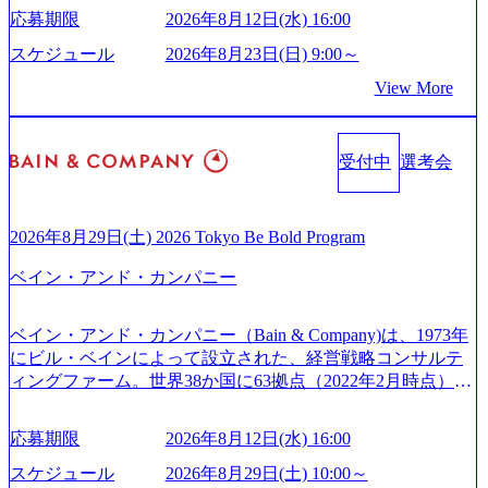
供している日系最大級の総合コンサルティングファーム
ため事業創造の自由度が高く、赤字事業でも投資して長期
6218) 大手広告代理店出身者などマーケティングのトップ人
応募期限
2026年8月12日(水) 16:00
『Build Beyond As One ®.』をブランドメッセージに掲げ、
的な成長を若手に任せられる環境 対面でのコミュニケーシ
材が集結するワケ (https://markezine.jp/article/detail/45446) エン
企業や組織の変革を通じて社会や産業の課題を解決し、未
ョンメリットを重視するため出社勤務。1日の労働時間平均
スケジュール
2026年8月23日(日) 9:00～
ジニアからコンサルタントへ。会社に入って、何が変わっ
来のありたい姿を実現するとともに、クライアント変革の
9.2時間、有休消化率81%(2024年度の年間データ、エンジニ
た？ (https://www.businessinsider.jp/post-288838) プラダ：ラグ
View More
確実な実現と社会的価値及び経済的価値の追求にも貢献 NE
ア組織） 2026年8月22日(土) 10:00～最長16:00 2026年8月10
ジュアリー製品のパーソナライゼーション (https://www.acce
Cとの戦略的資本提携も実現して、現在はNECのグループ会
日(月) 16:00 ※応募者が定員を上回る場合は、厳正なる審査
nture.com/jp-ja/case-studies/song/prada-luxury-product-customizati
社であり、戦略、業務改革、IT、組織・人事、アウトソー
の上参加者を決定させていただきます。ご了承ください。
on) 大正製薬：ITカーブアウト支援 (https://www.accenture.co
受付中
選考会
シングなどの専門知識と、豊富な経験を持つ約6,000名を超
● 当日の流れ 受付 → 会社説明会 → 面接(会社説明会終了
m/jp-ja/case-studies/consulting/taisho-pharmaceutical)（ストラテ
えるプロフェッショナルを有する 金融、製造、流通、エネ
後、随時ご案内) ※全てリモートにて実施します。 ※参加
ジー & コンサルティング） ソフトバンク：初のオンライン
ルギー、情報通信、公共事業など幅広い分野をクライアン
される方に個別に当日の面接案内をお送りいたします。 ※
開催「SoftBank World 2020」でマーケ＆営業のDX実現 (http
トとしている SAP領域においては日本市場No.1を誇り、全
通常の選考フローと異なり、事前に適性検査をご受検いた
2026年8月29日(土) 2026 Tokyo Be Bold Program
s://www.accenture.com/jp-ja/case-studies/communications-media/so
世界で6,400件以上、日本国内で企業最多の5,399件のSAP認
だきます。 ● 詳細 デジタルイノベーション事業部でのポジ
ftbank)（通信） 経済産業省：事業者の申請手続きを電子化
ベイン・アンド・カンパニー
定コンサルタント資格を取得している また、日本国内企業
ションサーチになります。 ご経験やスキル、そして適性や
する「保安ネット」を構築。省庁DXの先進事例を実現 (http
として最多の3,200件のSAP S/4HANA®認定コンサルタント
志向性に合わせて、以下のいずれかの役割でご活躍いただ
s://www.accenture.com/jp-ja/case-studies/public-service/meti-indust
資格も保有、さまざまな業界・業種でのプロジェクト実績
きます。 ※本求人はレバテック株式会社の雇用となりま
ry-safety-network)（公共サービス） カルビー：SAP HANAの
ベイン・アンド・カンパニー（Bain & Company)は、1973年
と蓄積されたノウハウを基に独自の方法論やテンプレート
す。 ※案件によっては客先に出向いての作業も発生しま
導入で基幹システムを刷新 (https://www.accenture.com/jp-ja/ca
にビル・ベインによって設立された、経営戦略コンサルテ
を開発し、それらを活用してお客様に最適なSAPコンサル
す。 ＜ITコンサルタント＞ Webアプリケーション、SaaS系
se-studies/consumer-goods-services/calbee)（消費財・サービ
ィングファーム。世界38か国に63拠点（2022年2月時点）、
ティングサービスを提供する https://storage.googleapis.com/our
の領域において、大手・ベンチャー・スタートアップ企業
ス） 世界49カ国に約73万人以上（2024年5月時点）の社員を
東京オフィスは1982年に開設。 「コンサルタントがクライ
-vision-production.appspot.com/public/images/20240925132728_9
に対する課題解決支援を行います。 直近の案件では、大規
擁し、世界120以上の国の企業を顧客に売上641億ドルを誇
アントにお届けするのは単なるレポートではなく、『結
96dc8f2-7d54-42b9-a7ae-8c532c52d3d8_1200x678.webp アビー
応募期限
2026年8月12日(水) 16:00
模基幹システムにおける最上流のPoC(概念実証)支援から構
る 日本では2.3万人以上の従業員を擁しており(会計系BIG4
果』である。」この原則のもと、ベインは1973年に創業さ
ムコンサルティング会社資料 (https://www.abeam.com/content/
想策定、開発マネジメント支援までを一気通貫で担当して
を上回る規模感)、営業利益率も約15％と驚異的な数字とな
れた。クライアントが不確かな未来の中、競争に勝てるよ
スケジュール
2026年8月29日(土) 10:00～
dam/abeam/jp/ja/about/company/ABeamConsultingCompanyProfil