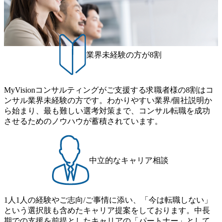
スポーツ&エンターテイメント領域ではBig4に先んじて注力
制度あり オンライン ● 必須要件 以下いずれかのご経験をお
ます。クライアントに斬新なソリューションを提供し、複
し、業界内で大きな存在感を誇る 社員の多様化する生活ス
持ちの方 ・システム・ソフトウェア開発経験3年以上 ・要
雑な経営課題を解決するために、チームのダイバーシティ
タイルやライフイベントに対応した働きやすい職場環境を
件定義～基本設計など上流経験2年以上 ・PMO経験2年以上
は欠かせません。是非、ユニークな視点と高い志を持つ女
実現するため、さまざまなサポート制度を導入している 多
● 歓迎要件 ・要件定義から詳細設計までのいずれかの上流
性の皆様に多数ご参画頂きたいと考え、プログラムを開催
文化理解や女性の活躍推進などの取り組み、また、フレッ
工程の経験 ・サブリーダー以上のマネジメント経験 ・お客
致します。 「未経験では難しいのではないか」、「実際女
業界未経験の方が8割
クス制度やフリーロケーション制度、フルリモート制度な
様との折衝経験、交渉経験 ・組織課題に対して主体的に業
性はどのように活躍をしているのか」、「ケース面接の経
どの多様な働き方をサポートする制度が整備されている 202
務改善に取り組まれたご経験 ・アジャイル/スクラムへの興
験がなく対策の仕方が知りたい」などのお声をたくさんい
6年8月23日(日) 9:00～18:00終了 2026年8月12日(水) 16:00 202
味関心 ● 求める人物像 ・リーダーシップが取れる方/一人称
ただいているため、今回のプログラムでは現役の面接官と
6年8月23日(日)にSustainable SCM SU 1day選考会を開催いた
MyVisionコンサルティングがご支援する求職者様の8割はコ
で主体的に動ける方 ・年齢にこだわらず、アドバイスを素
食事などのカジュアルな交流、実際のプロジェクトのケー
します。 当SUは「GlobalでのSCM構築」や「物流・調達コ
ンサル業界未経験の方です。わかりやすい業界/個社説明か
直に受け取れる方 ・推進力のある方
ススタディ、1対1の模擬面接等、複数のセッションを約1か
ストの構造改革」といった伝統的なテーマに留まらずクラ
ら始まり、最も難しい選考対策まで、コンサル転職を成功
月の期間に渡り行い、選考にご参加いただきます。コンサ
イアントがこれから取組むべき「グリーントランスフォー
させるためのノウハウが蓄積されています。
ルタント未経験の方でも、戦略コンサルタントの具体的な
メーション」、「サーキュラーエコノミー(循環経済)」とい
仕事内容からお話をさせていただきますので、戦略コンサ
った社会課題やテーマに対して、グローバル知見と最新の
ルティングにご興味をお持ちの方は、この機会にぜひご応
事例などを基に企業の構造改革と社会価値の創造の取り組
募ください。 ● 応募後のフロー ・書類選考後、対象者の方
みを行うプロフェッショナルチームです。 今回1day選考対
中立的なキャリア相談
にはWebテストを8月20日までに受験いただきます ・8月21
象となるポジションは下記となります。 ・コンサルタント
日までにプログラム参加者をご案内します ・初回プログラ
(調達改革・設備O&M)【SCS SU】 ・コンサルタント(ECM/
ム : 8月29日(土)10:00～13:30 @ベイン東京オフィス(六本木)
SCM構想・PLM/MES改革)【SSC SU】 ・コンサルタント(物
・プログラム期間中はコンサルタントとの食事会、プロジ
1人1人の経験やご志向/ご事情に添い、「今は転職しない」
流改革/需給プロセス改革)【SSC SU】 ・SCM/ECMデータ・
ェクトのご紹介、ケースワークショップなどを実施します
という選択肢も含めたキャリア提案をしております。中長
プロセス分析・AI活用_Sustainable SCM Strategy Unit(Strategy
・10月17日(土)開催の選考会にて採用面接を実施する予定で
期での支援を前提としたキャリアの「パートナー」として