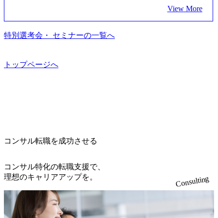
います。 生成AIなどの最新技術とシステムを活用し、顧客
っている、売上・従業員数共にこの8年間で4倍近くの成長
う、カスタマイズされた戦略を策定し、クライアントと共
e_jpn_4.pdf) 『SAP AWARD OF EXCELLENCE 2024』にお
View More
の業務革新と効率化の実現に貢献します。 ＜PL/PM＞ 顧客
を遂げていることから、今後も高い成長が見込まれる 多く
に、提言を具体的な行動に落とし込んでいる。 徹底した
いて優秀賞「プロジェクト・アワード」を受賞 (https://prtime
の要望を深くヒアリングし、企画構想からアジャイル開発
の技術者を抱えており、アビームコンサルティングに続い
「結果主義」を標榜。クライアントのフルポテンシャル実
s.jp/main/html/rd/p/000000010.000123981.html) アビームコンサ
による開発支援までを一気通貫で推進していただきます。
て日本国内2番目にSAP認定コンサルタント制度の有資格者
現を目標に、具体的に目に見える成果を出すことを信条と
特別選考会・ セミナーの一覧へ
ルティング、社員の健康改善を支援 食事・睡眠など可視
プロジェクト提案・推進の中核として、企画・要件定義か
数が多く、特にIT領域に強みを持つ グローバルのポジショ
して、全社戦略やトランスフォーメーション案件を多く扱
化 (https://www.nikkan.co.jp/articles/view/00694812) “失われた3
らテストまでの一連の工程における管理業務に加え、最上
ンに自由に応募できる社内の転職ツール「キャリアズ・マ
っている ベインの社風を体現するものとして「True North」
0年”をアビームの｢人的資本経営｣で取り戻したい (https://ww
流での現状分析、顧客ヒアリング、戦略策定、技術選定、
ーケットプレイス」が存在し、本ツールを活用で上司の引
（真北）という言葉がよくつかわれる。針が少し東に傾い
トップページへ
w.businessinsider.jp/post-283587) アサヒグループホールディン
品質改善なども推進していただきます。 ＜SE＞ 参画いただ
き留めを受けずに移動が可能である（異動者は年間約1,000
て見えるTrue Northとは磁北ではなく真北、風説や思い込み
グスのESG価値の可視化を支援 「インパクト加重会計」
く案件はプライム案件メインです。 要件定義～設計～開発
名） 残業時間や有休取得率など約10項目を数値化すること
による一見正しい答えや、単に理論的に正しいが実行不可
を用いて非財務活動の社会的インパクトを算出 (https://prtime
～テスト～リリース・リリース後対応まで一気通貫でご担
で、実行前後で離職率を半減させることに成功した 18時以
能な答えではなく、企業と社会の最大価値を追求した本当
s.jp/main/html/rd/p/000000015.000123981.html) NECから独立し
当いただきます。 参画当初はご経験に応じたフェーズから
降の会議を原則禁止としているほか、在宅勤務制度の全社
の答えを提供したい、というベインのコンサルティングに
て20年近く成長を続けており、2022年3月期の連結売上高は
ご担当いただき、当社の社員が業務面をサポートしつつ、
展開、ハラスメント抑止に向けた研修の拡充、社外窓口設
おける信念であり、カルチャーにもなっている。 海外オフ
991億円、1,000億円突破が目前となった 2023年4月1日時点
徐々に対応範囲を広げていただきます。 ＜QAエンジニア＞
置など徹底的な仕組み化を推進する 育休取得率は男性6
ィスとの連携が多く、海外プロジェクトへのアサインや海
でグループ従業員数は7523人と、国内でも有数の規模のコ
本質的な品質向上を目的とし、プロジェクトの上流(コンサ
5%、女性100%と全国平均を上回る実績を持ち、女性の管理
外オフィスへのトランスファー制度などが充実している。
ンサルティング会社となり、今後も成長性が大きくみられ
コンサル転職を成功させる
ルティング領域)から参画いただきます。 課題選定から顧客
職率も21.8%（2023年12月時点）とフレキシブルな働き方を
東京オフィスに来るグローバルメンバーも多く、グローバ
る 日本企業的な柔らかい雰囲気が特徴的で、従業員方の人
への企画提案、そして実行までを一気通貫で支援していた
提供 2026年8月22日(土) 面接枠 ①10時開始、②11時開始、
ル・ワンチームで活動している。プロボノ活動にも力を入
柄の良さや未経験者への充実したオンボーディング支援(入
だきます。 アジャイル開発を通じて顧客の要望や提案を柔
③12時開始 2026年8月10日(月) 16:00 各回50分程度を想定 オ
コンサル特化の転職支援で、
れており、これまで多くのNPO・NGOなどの非営利団体に
社時に10日間の間みっちりとコンサルの基礎を支援)を魅力
軟に取り入れながら改善サイクルを回すため、ご自身の提
ンライン 書類選考通過者
理想のキャリアアップを。
無償でコンサルティングを提供している。 2026年8月29日
Consulting
に感じ、他Big4ではなくアビームを選ぶ方も多数 アビーム
案がサービスに直接反映されやすく、高い貢献度を実感で
(土) の対面Kick-offイベントを皮切りに1か月程度のプログラ
といえばSAPをはじめとしたシステム、とイメージされる
きます。 ● 勤務地 東京都渋谷区渋谷3丁目6-7 渋谷金王タワ
ム ※初回プログラム : 8月29日(土)10:00～13:30 2026年8月12
こともあるが実態としては経営戦略策定や新規事業立案な
ー 事業所内禁煙(入居する施設に喫煙専用室あり) ・就業規
日(水) 16:00 Bain & Company Tokyoでは、「Tokyo Be Bold Pr
どのトップラインを上げるための戦略案件も多く存在 特に
則により就業時間内の喫煙を全面的に禁止 ・禁煙サポート
ogram (女性候補者向け選考支援プログラム)」を実施いたし