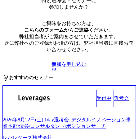
特別選考会・セミナーに
参加しませんか？
ご興味をお持ちの方は、
こちらのフォームからご連絡
ください。
弊社担当者がご案内をさせていただきます。
既に弊社へのご登録がお済の方は、弊社担当者に直接お問
い合わせください。
参加を申し込む
無
料
おすすめのセミナー
受付中
選考会
2026年8月22日(土) 1day選考会_デジタルイノベーション事
業本部/渋谷/コンサルタント/ポジションサーチ
レバレジーズ株式会社