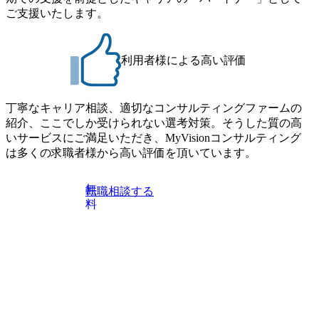
Consultant職)≪東京・大阪≫ ・コンサルタント(SCS SUオー
す ※ご都合が合わない方は別途調整いたします 初回プロ
ご支援いたします。
プンポジション)【SCS SU】 ※当日は全体での会社説明な
グラム : ベイン東京オフィス(六本木) ※イベントによりオン
どはなく、個別選考のみの実施を予定しています ※1名あた
ラインまたはオフラインの実施 ※東京オフィスのみのご応
りの拘束時間は1時間～最大2時間半程度を想定しています
募となります。他オフィス希望を含めたご応募はお受けい
※1次面接と最終面接の間をなるべく空けないよう調整して
利用者様による高い評価
たしかねますのでご了承ください ● フルタイムでの職務経
おりますが、調整が叶わないケースもございます オンライ
歴を2年以上お持ちの方で、東京オフィスのコンサルタント
ン 書類選考通過者
ポジションに応募意思がある方 ● 英語・日本語ともにビジ
丁寧なキャリア相談、適切なコンサルティングファームの
ネスレベルの方 ※日本語が母国語でない方は日本語能力
紹介、ここでしか受けられない選考対策。そうした質の高
試験N1またはそれ相当の上級レベルの日本語力(会話・読解
いサービスにご満足いただき、MyVisionコンサルティング
力)
は多くの求職者様から高い評価を頂いています。
無
転職相談する
料