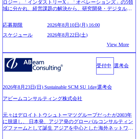
ロジー」「インダストリーX」「オペレーションズ」の5領
管理職種編 〜 (https://www.youtube.com/watch?v=RETwZKac2
域に分かれ、経営課題の解決から、研究開発・デジタル・
UI) レバレジーズで活躍するメンバー紹介！〜 営業職種編
マーケティング・ITシステムの導入など、コンサルティン
〜 (https://www.youtube.com/watch?v=XJ7Eam0onXA) 創業以
グ領域からその実行的側面であるITサービスの提供まで一
来黒字を維持し、急成長中でありながら安定した事業を展
応募期限
2026年8月10日(月) 16:00
貫して支援する総合系・IT系ファームである あらゆる産業
開し、高い安定性を持つ企業へと成長している 10年後に1兆
において非常に良質な顧客基盤を築いており、Fortune Globa
スケジュール
2026年8月22日(土)
円を目指す日本にもなかなかないメガベンチャー。創業か
l 500社の80％以上の企業をクライアントとして抱えている
ら黒字経営。年間130%成長 https://storage.googleapis.com/our-
View More
手掛けたプロジェクトは「ファーストリテイリングにおけ
vision-production.appspot.com/public/images/20251030164405_5c
るグローバル化」「資生堂グループのDX化支援」「ヴィヴ
527843-d227-4df8-b86c-5587f843fdf6_1200x471.webp https://stor
age.googleapis.com/our-vision-production.appspot.com/public/imag
ィアン・ウエストウッドの製品開発」など多岐にわたる コ
es/20251030164946_dc0888f6-0539-4887-84d7-34c8d8544226_1
受付中
選考会
ンサルティング活動のみならず、2021年にはKDDIと合弁会
200x666.webp 年間100億円規模の投資の元、10以上もの新規
社「ARISE analytics」を設立し、人工知能とデータアナリテ
事業を立ち上げているため様々な業界を経験することが可
ィクス技術で新たなイノベーションを創出する活動や、デ
能 社内転職が活発であり、多様なスキルを1社で身に着ける
ジタル人材育成の支援も盛んに行う 採用資料 (https://www.ac
2026年8月23日(日) Sustainable SCM SU 1day選考会
ことが可能 事業開発・運用を内包かする「オールインハウ
centure.com/content/dam/accenture/final/accenture-com/document-
ス」型の組織体。社内スカウトや社内公募制度を用いて主
アビームコンサルティング株式会社
2/Accenture-Recruiting-Brochure.pdf#zoom=50) 女性の活躍につ
体的かつ柔軟なキャリア形成が可能。 https://storage.googleap
いて (https://www.accenture.com/content/dam/accenture/final/caree
is.com/our-vision-production.appspot.com/public/images/20251030
rs/corporate/document/women-brochure.pdf#zoom=50) 社員発信
元々はデロイトトウシュトーマツグループだったが2003年
165942_70f09968-1b27-43e6-b849-1cd107c4f488_1200x698.web
のキャリアブログ (https://www.accenture.com/jp-ja/blogs/japan-
に脱退し、 日本発、アジア発のグローバルコンサルティン
p ## 働き方／WLB／待遇 内装8億円超のかっこいいオフィ
careers-blog) 江川社長が語る「105点経営」 (https://business.ni
グファームとして誕生 アジアを中心とした海外ネットワー
スがあり、 働き甲斐のあるランキング、新卒注目ランキン
kkei.com/atcl/gen/19/00604/021600008/) 規模拡大で成功する理
クを通じ、各国や地域に即したグローバル・サービスを提
グ受賞歴多数 あえての未上場であり株主からの圧力がない
由【コンサル業界俯瞰マップ】 (https://diamond.jp/articles/-/34