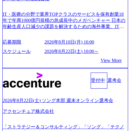
IT・医療の分野で業界TOPクラスのサービスを保有創業18
年で年商1000億円規模の急成長中のメガベンチャー 日本の
年齢生産人口減少の課題を解決するための海外事業、IT事
業、医療・介護事業、若手キャリア、新規事業といった40
以上の事業を展開する オールインハウスの組織体制をとっ
応募期限
2026年8月10日(月) 16:00
ており社内で新しい事業開発などの人員調達できる 独立資
本経営をとっており、事業創造の自由度が高い https://storag
スケジュール
2026年8月22日(土) 10:00～
e.googleapis.com/our-vision-production.appspot.com/public/image
View More
s/20240925162633_7242d0de-3e54-4f03-b076-00318d5c0dff_120
0x644.webp レバレジーズ株式会社 会社説明資料 (https://spea
kerdeck.com/leverages/leverages-hui-she-shao-jie-zi-liao-zhong-tu-
cai-yong-xiang-ke) 「働く人」「事業・サービス」「カルチャ
受付中
選考会
ー」など、レバレジーズのリアルを取り上げています！ (htt
ps://melev.leverages.jp/) レバレジーズグローバル、大分県より
「外国人留学生等受入環境整備事業委託業務」を受託 (http
2026年8月22日(土) ソング本部 週末オンライン選考会
s://prtimes.jp/main/html/rd/p/000000612.000010591.html) レバレ
ジーズ、モチベーション管理システム「NALYSYS」リリー
アクセンチュア株式会社
ス (https://prtimes.jp/main/html/rd/p/000000622.000010591.html) Y
ouTube（【公式】レバレジーズCh） (https://www.youtube.co
「ストラテジー＆コンサルティング」「ソング」「テクノ
m/@leveragesCh) レバレジーズで活躍するメンバー紹介！〜