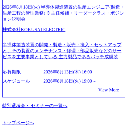
切り開く””simplexないでは金融以外の領域にX（クロス）し
ていく”という位置づけ 一昔前は金融が強い企業として認知
2026年8月18日(火) 半導体製造装置の生産エンジニア(製造・
されていたが、現在金融の売上割合は全体の3割。現在はTo
生産工程の管理業務) ※主任候補・リーダークラス・ポジシ
C事業を始め、パブリック、製造業、通信、エンタメ、教
ョン説明会
育、保健など幅広く強みのあるファーム。 ワンプール制で
株式会社KOKUSAI ELECTRIC
はあるが、社員の興味のある分野やスキルを活用したいな
どの希望は考慮してのアサイン。 そのため、専門性を身に
着けたい方でも幅広に経験を積みたい方でも、キャリア形
半導体製造装置の開発・製造・販売・搬入・セットアップ
成が柔軟に可能な環境である。 https://storage.googleapis.com/
と、その装置のメンテナンス・修理・部品販売などのサー
our-vision-production.appspot.com/public/images/20240925204135
ビスを主要事業としている 主力製品であるバッチ成膜装置
_93b1bff3-f71c-4bc9-8bd9-72a8a4826007_1200x554.webp https://
は、世界中の半導体デバイスメーカーから高く評価され、
storage.googleapis.com/our-vision-production.appspot.com/public/i
世界トップクラスのシェアを有している 技術と対話を通じ
mages/20250502152751_46c65543-87ef-4e86-a85a-8649e1c532f9
応募期限
2026年8月13日(木) 16:00
て未来を創造し、社会課題の解決に貢献することを目指し
_956x512.webp https://storage.googleapis.com/our-vision-producti
on.appspot.com/public/images/20250502152804_ba6aaa1a-9ffc-4f
ている Mission:私たちの技術/私たちの対話 Vision:夢を未来
スケジュール
2026年8月18日(火) 19:00～
2a-9b40-06fff8ee19af_961x517.webp https://storage.googleapis.co
につなぐベストパートナー Value:私たちの技術/私たちの対
View More
m/our-vision-production.appspot.com/public/images/202505021528
話 IoT社会の浸透、AIの加速等により半導体需要は世界中で
31_721b100c-62c9-4258-aa0e-97182898115f_960x510.webp シ
急伸長しており、それに伴い半導体製造装置の需要も伸長
ンプレクス社は、FinTech領域に強みを持つITコンサルティ
中 https://storage.googleapis.com/our-vision-production.appspot.co
特別選考会・ セミナーの一覧へ
ング会社で、NRI、NTTDATAと同じく世界のFinTech Ranki
m/public/images/20260224131045_0fee4978-bb25-43a7-a367-542
ngsTop 100企業にも選出されている。ITコンサルティング、
6b95cd599_1200x543.webp https://storage.googleapis.com/our-visi
開発、運用保守と言った全工程を行う「一気通貫体制」が
on-production.appspot.com/public/images/20260224131052_2abe7
トップページへ
特長 ビジネスへの深い理解を持つコンサルタントが集うXs
cb8-329e-4a45-a8f5-73d9728b2cd7_1200x486.webp https://storag