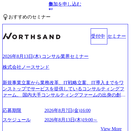
参加を申し込む
無
料
おすすめのセミナー
受付中
セミナー
2026年8月13日(木) コンサル業界セミナー
株式会社ノースサンド
新規事業立案から業務改革、IT戦略立案、IT導入までをワ
ンストップでサービスを提供しているコンサルティングフ
ァーム。 国内大手コンサルティングファームの出身の創業
メンバーが、「クライアントの求めていることに対して、
もっと自由に誠実に提案できる会社をつくりたい」「胸を
応募期限
2026年8月7日(金)16:00
張って会社が好きだと言えるような家族的な組織をつくり
たい」という想いで会社を設立 PwC・アクセンチュアとい
スケジュール
2026年8月13日(木)19:00～
った大手コンサルティングファームをはじめ、SIerや事業会
View More