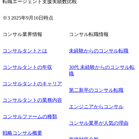
転職エージェント支援実績数比較
できる 2026年8月21日(金) 19:30〜21:30 (19:20開場) 2026年8
月12日(水) 16:00 ※参加状況によっては抽選とさせていただ
く可能性がございます。 このたび、ファーム経験者の方を
※3 2025年9月16日時点
対象にした懇親会形式の採用イベント「サロンイベント」
を開催いたします。 カジュアルな場で現場社員と直接交流
コンサル業界情報
コンサル転職情報
できる機会ですので、ぜひご参加ください。 当日はXspear
Consulting代表取締役の早田とMDやその他現場社員が複数
名参加する予定です！ ●費用 : 無料 虎ノ門ヒルズ付近 ※詳
コンサルタントとは
未経験からのコンサル転職
細な場所については参加者の方へ個別でご連絡いたしま
す。 コンサルファームにてマネージャー以上の職務を担当
コンサルタントの年収
30代 未経験からのコンサル転
している方
職
コンサルタントのキャリア
第二新卒のコンサル転職
コンサルタントの業務内容
エンジニアからコンサル
コンサルファームの種類
コンサル業界が人気の理由
戦略コンサル概要