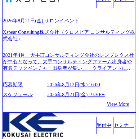
る、失敗を恐れずにふみだす、執着心をもって没頭する O
「働きがいのある会社ベストカンパニー」に選出され、社
WNERSHIP当事者であろう みずから決めてみずから動く、
員モチベーションが高いと評価されている。 ​ 大手コンサル
全体最適で考える、チームを巻き込む SPEEDスピードにこ
ティングファームやSIer、事業会社出身者など、多様な経歴
だわろう 今すぐ決める、すばやく動く、まず成果物をだす
2026年8月21日(金) サロンイベント
の社員が活躍している。 年間休日120日以上、完全週休2日
GRITやり抜こう 逆境でもブレずに続ける、改善サイクルを
制、有給休暇初年度10日（消化率46.3%）、特別休暇5日な
Xspear Consulting株式会社（クロスピア コンサルティング株
回す、結果が出るまでやり抜く 2026年8月14日(金) 19:00〜2
ど、充実した休暇制度を整備している。 ​ 月平均残業時間は
式会社）
0:00 (60分) 2026年8月7日(金) 16:00 本説明会は、選考の前段
25時間であり、ワークライフバランスを重視した働き方が
として「まず会社を知っていただく場」として設けたもの
可能である。 ​ スポレク制度や入社者歓迎会、全社員集会、
です。評価の場ではないため、キャリアを検討中の段階の
2021年4月、大手ITコンサルティング会社のシンプレクス社
リフレッシュ休暇など、社員同士の交流や健康をサポート
方にもご参加いただけます。 連休中の平日夜という日程の
が中心となって、大手コンサルティングファーム出身者や
する取り組みが充実している。 2026年8月13日(木) 19:00～2
ため、在職中の方も有給を取得することなく、現職への配
有名テックベンチャー出身者が集い、「クライアントにと
0:30予定 2026年8月7日(金) 16:00 コンサル業界の動向や業務
慮なくご参加いただけます。帰省先からのオンライン参加
って真のデジタルトランスフォーメーションを創造した
内容・会社説明・匿名の質問コーナーなどを盛り込んだ業
も可能です。 ● 当日のプログラム ・会社説明(40分) 教育
い」という想いの下で立ち上げた新鋭ファーム テクノロジ
界セミナーを実施しています。 ●前回開催時のアンケート
応募期限
2026年8月12日(水) 16:00
旅行事業の内容とビジネスモデル/今後の構想・事業展開/入
ーがビジネスの成功に大きな影響力を持つDX時代におい
結果 満足度：100％ 感想一例：「コンサルタントへのイメ
社後のキャリアパス ・質疑応答(20分) オンライン (Google M
て、20年以上にわたってFintech業界を中心に最先端テクノ
スケジュール
2026年8月21日(金) 19:30〜
ージのぼんやりしていた部分が明確になりました」「業界
eet) ・営業・マーケティングなど、ビジネスサイドでのキャ
ロジーを提供してきたシンプレクスのノウハウを活かしつ
の全体感や実際に働いていらっしゃる方の体感的なお話を
View More
リアを検討されている方 ・転職を具体的に決めてはいない
つ、あらゆる業種・業界のクライアントの企業価値の最大
伺うことができ、参考になりました」 オンライン(ZOO
が、情報収集を進めたい段階の方 ・東京・大阪での勤務を
化を支援するために、戦略策定、組織改革、人材育成、業
M)
希望される方
務改善、実行支援などのコンサルティングサービスを一気
受付中
セミナー
通貫で提供するのが特徴（いわゆる総合コンサルティング
ファーム） 社名の由来は”DXエリアにSpir（槍）を指して