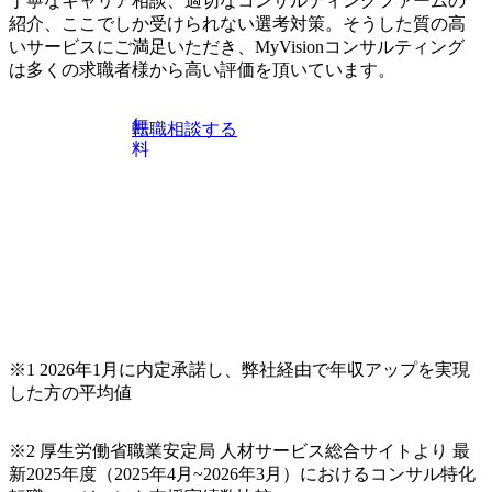
丁寧なキャリア相談、適切なコンサルティングファームの
※顔出しは不要です。ご質問頂く際のみ、顔出ししていた
keto_kajita/)） 多様なメンバー、多様なプロジェクトによる
紹介、ここでしか受けられない選考対策。そうした質の高
だければと存じます。
自己成長機会が多く、新たなチャレンジが可能 100名規模に
いサービスにご満足いただき、MyVisionコンサルティング
も関わらず、外資系戦略コンサルティングファームや総合
は多くの求職者様から高い評価を頂いています。
系コンサルティングファームをはじめ、メーカー、ITベン
チャー、外資系金融機関など多彩な出自で構成されてお
無
転職相談する
り、常に刺激を受けながらプロジェクトワークが可能 総合
料
コンサルティングファームの名の通り、全方位のクライア
ントに対して様々なプロジェクトが存在しており、手を上
げれば常に新しいテーマのチャレンジ機会を提供している
（ワンプール制） そのため、全体の離職率10％以下、未経
験3年未満の離職率は0％と驚異の定着率を誇る 大手ファー
ムと同水準以上の報酬制度であり、ファーム経験者の場合
は、転職時報酬アップが基本 強く「個人」の成⾧を重視す
るカルチャーであり、昇進に枠もなく、今ならReadyになれ
ば上がれる環境となっている 安定した経営環境の下、コン
サルティングファームの立ち上げフェーズに関わることが
※1 2026年1月に内定承諾し、弊社経由で年収アップを実現
できる 豊富な経験を持つコンサル経験者の場合は、自らチ
した方の平均値
ームを立ち上げることが可能 裁量をもった営業活動、デリ
バリー活動ができる(スタートアップとの協業、新規ソリュ
※2 厚生労働省職業安定局 人材サービス総合サイトより 最
ーションの開発 など) シンプレクスの顧客基盤、エンジニ
新2025年度（2025年4月~2026年3月）におけるコンサル特化
アケイパビリティを活かた確度の高い事業立ち上げが経験