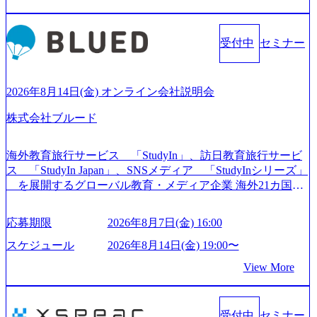
社出身者など、様々な経歴の社員が活躍しており、働きや
すく魅力的な環境が整っているため、定着率が高いことか
ら「働きがいのある会社」に4年連続ベストカンパニーに選
受付中
セミナー
出されている。 残業時間は平均30時間程度 事業/IT戦略立案
や各種プロジェクトマネジメント、最先端テクノロジーの
導入支援までワンストップでサービスを提供する。「世界
をデザインする」というビジョンを掲げ、クライアント目
2026年8月14日(金) オンライン会社説明会
線のきめ細やかな気配りで、クライアントが本当に求めて
株式会社ブルード
いることは何かを追究し、本当に価値のある成果を提供し
ている。 2015年創業ながら、従業員数が1年で300人強増加
の736名（2024年1月）に到達。上場を目指し、さらに採用
海外教育旅行サービス 「StudyIn」、訪日教育旅行サービ
のスピードを上げている。 人にフォーカスをして急成長す
ス 「StudyIn Japan」、SNSメディア 「StudyInシリーズ」
る唯一無二のコンサルティングファーム【株式会社ノース
を展開するグローバル教育・メディア企業 海外21カ国と
サンド 執行役員新山氏、庄司氏インタビュー】 (https://my-vi
の取引実績と2,000校以上の提携教育機関を活用し、海外教
sion.co.jp/consulting-firm/northsand/interview01) ノースサンドは
育支援サービスを提供している 動画メディア事業を基盤と
応募期限
2026年8月7日(金) 16:00
2015年に設立され、前年比205%の売上成長を遂げるなど、
して、留学支援・訪日教育旅行・SNSマーケティング事業
急速な成長を遂げている。 ​ 新規事業立案から業務改革、IT
を展開している Mission:より多くの人に、グローバルという
スケジュール
2026年8月14日(金) 19:00〜
戦略立案、IT導入までをワンストップで提供するコンサル
選択肢を Vision:世界を代表する、ライフチェンジ・インフ
View More
ティングファームである。 ​- 2025年1月時点で従業員数1,209
ラになる Value： INTEGRITY誠実であろう 素直に心を開い
名を擁し、事業拡大を続けている。 「人」にフォーカスを
て伝える、自責かつ利他の精神で動く、謙虚な姿勢でウソ
当てたコンサルティング会社として、社員の人間力を強み
やグチを言わない BE CRAZY熱狂しよう 10倍思考で攻め
としたサービスを提供している。 ​- - 2018年から6年連続で
受付中
セミナー