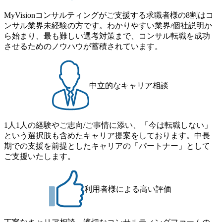
e/20250205-simplex-xspear/) Xspear Consultingがえるぼし認定
務： 対象：小学校卒業までの子を育てるすべての従業員 1
を取得 (https://www.agara.co.jp/article/382811) シンプレクスと
MyVisionコンサルティングがご支援する求職者様の8割はコ
日2時間15分まで、始業・終業時刻の繰り上げ・繰り下げが
Xspear Consultingが、東京都港区の行政手続き100%デジタル
ンサル業界未経験の方です。わかりやすい業界/個社説明か
可能 子の看護休暇： 子1人につき5日まで取得でき、1時間
化を支援 (https://www.afpbb.com/articles/-/3520247) 【未経験
ら始まり、最も難しい選考対策まで、コンサル転職を成功
単位で取得することも可能 家族看護休暇： 5日まで取得で
者】 ・年収UPでのオファー ・ワンプールで様々なインダ
させるためのノウハウが蓄積されています。
き、1時間単位で取得することも可能 【独身寮、住宅手当制
ストリーやソリューションを裁量をもって経験できる ・上
度など】 独身寮：富山事業所の近くに、白風寮と青風寮の2
流工程、先端技術を学べる環境 【コンサルファーム経験
つの寮があり、以下の入居基準を満たす方が入居可能で
者】 ・専門領域に軸足を置きながら、他領域にもチャレン
す。 ＜入居基準＞ ・満33歳までの独身者 ・自宅から勤務地
ジできる環境 ・タイトルアップでのオファー ・現職ファー
中立的なキャリア相談
までの通勤総時間が2時間を超えること 住宅手当： 本社の
ムより高いオファー年収 ・実力主義でプロモーションでき
近くには独身寮や社宅等が無いため、条件を満たす方には
る（ダブルスキップもあり） ・週に1度のアサインｍｔｇで
住宅手当を支給します。 また、独身寮は男性のみの入居と
こまめに社員のキャリアについて検討してもらえる。結
なるため、入居基準を満たす女性には住宅手当を支給しま
1人1人の経験やご志向/ご事情に添い、「今は転職しない」
果、なりたいキャリアを反映できるｐｊにアサインしても
す。 住宅手当は、一般賃貸物件を従業員が契約し、規程で
という選択肢も含めたキャリア提案をしております。中長
らえる ・シンプレクスというテクノロジーに強い部隊がい
定める金額を会社が支払います。 その他： 採用時や転勤等
期での支援を前提としたキャリアの「パートナー」として
るため、エンジニアの視点からも協業しクライアントへ価
による引っ越し費用は、会社が負担します。 2026年8月18日
ご支援いたします。
値提供できる ・デリバリー中心の案件もあればセールス中
(火) 19:00～20:00 2026年8月13日(木) 16:00 応募をご検討され
心の案件もあり、個々の裁量や得意領域に合わせた売り上
ている方を対象に、会社説明会を実施予定です。 ● 求人名
げの立て方を選べる ここ1年で社員数60名⇒100名超、売上
・【富山】半導体製造装置の生産エンジニア(製造・生産工
今期18億円⇒来期30億円（いずれも約170％アップ）と急成
利用者様による高い評価
程の管理業務) ※主任候補・リーダークラス ・【砺波】半
長中のファームである また、成長中ファームのため優秀な
導体製造装置の生産エンジニア(製造・生産工程の管理業務)
上司の近くで働けるチャンスも多い(ボストン・コンサルテ
※主任候補・リーダークラス オンライン (Microsoft Teams)
ィング・グループ出身者等 (https://www.xspear.co.jp/member/ta