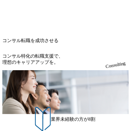
e.googleapis.com/our-vision-production.appspot.com/public/image
pearと、最先端テクノロジーに深い知見を持つシンプレクス
s/20260224131100_d8b3379f-6e64-4566-aea4-924f21977d35_120
社またはグループ会社との協力体制を築いている Xspear社
0x460.webp https://storage.googleapis.com/our-vision-production.a
はあくまでもコンサルティングファームであり、システム
ppspot.com/public/images/20260224131116_05d25aab-49d6-4429-
開発を担当することはない https://storage.googleapis.com/our-vi
810e-138e27965ee8_1200x386.webp グローバル人財育成を目
sion-production.appspot.com/public/images/20240925204111_caa9
的とした「語学研修」、効果的なプレゼンのポイントを掴
4e4b-6aae-45a6-a0ce-b98154c816a2_1153x543.webp メンバー情
み実践に強くなるための「プレゼン研修」、自社キャリア
報 (https://www.xspear.co.jp/member/)一部抜粋 - 伊勢山 昇吾氏:
コンサル転職を成功させる
アドバイザーによる自身のキャリア構築をめざす「キャリ
ベイカレントにてIT戦略立案から実装支援を軸に、様々な
ア開発研修」などがある 生産現場を含む全部門でフレック
業界で新規事業戦略、成長戦略、PMI推進、業務改革等の幅
スタイム制度を実施しており、月単位の決められた労働時
コンサル特化の転職支援で、
広いプロジェクトに従事 - 鈴木健仁氏：新卒でベイカレン
間の範囲内で、出社・退社の時刻を社員の自己裁量に委
理想のキャリアアップを。
Consulting
トに入社し最年少ディレクターを経てXspearに参画 - 梶田
ね、ワークライフバランスを図りながら効率的に働くこと
威人氏：BCG出身。金融業界における戦略策定、DX戦略立
ができる 【休日】 土日祝休みの完全週休2日制 2025年度の
案、人事組織テーマに強みを持ち、メディア・エンタメ業
年間休日は125日（GW8日、夏季9日、年末年始9日） 有給
界においてはDX戦略立案、NFT等の新規事業立案を得意と
休暇は年間24日（4月1日入社の場合）で、入社日に付与さ
する。 - 藏満 一馬氏：アクセンチュア出身。金融業界を中
れます。 年次有給休暇の残日数は、翌年度に繰り越すこと
心に、DX戦略策定、新規事業立案、組織変革、規制対応等
ができます。 慶弔休暇は、事由により取得可能日数は異な
の幅広いプロジェクトを主導する。 - 天野 善仁氏：19卒Pw
りますが、3～7日の連続休暇を取得できます。 リフレッシ
C出身。Xspear最年少シニアマネージャー 社員インタビュー
ュ休暇は、規程で定める勤続年数ごとに、連続5日のリフレ
ページ (https://www.xspear.co.jp/career/interviews/) 戦略だけの
ッシュ休暇を取得できます。 【育児や子の看護、介護など
業界未経験の方が8割
コンサルは終わり──コンサル業界の風雲児に聞く。“これ
の制度】 育児休暇： 対象：小学校1年修了時の3月31日まで
から”のコンサルの在り方 (https://www.businessinsider.jp/articl
の子を育てるすべての従業員※期間：通算3年間 短時間勤